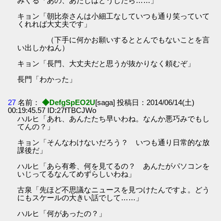
みくる「あの、あたしはどうしたら……」
キョン「朝比奈さんは小細工なしていつも通り笑っていて
くれれば大丈夫です」
（下手に何かお願いするととんでもないことを言
い出しかねん）
キョン「長門、大丈夫だと思うが抜かりなく頼むぞ」
長門「わかった」
27
名前：
◆DefgSpEO2U
[saga] 投稿日：2014/06/14(土)
00:19:45.57 ID:27fTBCJWo
ハルヒ「あれ、あんたたち早いわね。なんか悪巧みでもし
てんの？」
キョン「そんなわけないだろう？ いつも通り日常的な放
課後だ」
ハルヒ「あら有希、何を見てるの？ あんたがパソコンを
いじってるなんてめずらしいわね」
古泉「先ほど不思議なニュースを見つけたんですよ。どう
にもスケールの大きい話でして……」
ハルヒ「何があったの？」