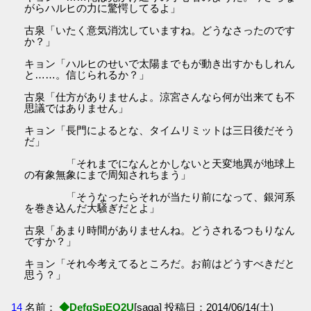
がらハルヒの力に驚愕してるよ」
古泉「いたく意気消沈していますね。どうなさったのです
か？」
キョン「ハルヒのせいで太陽までもが動き出すかもしれん
と……。信じられるか？」
古泉「仕方がありませんよ。涼宮さんなら何が出来ても不
思議ではありません」
キョン「長門によるとな、タイムリミットは三日後だそう
だ」
「それまでになんとかしないと天変地異が地球上
の有象無象にまで周知されちまう」
「そうなったらそれが当たり前になって、銀河系
を巻き込んだ大騒ぎだとよ」
古泉「あまり時間がありませんね。どうされるつもりなん
ですか？」
キョン「それ今考えてるところだ。お前はどうすべきだと
思う？」
14
名前：
◆DefgSpEO2U
[saga] 投稿日：2014/06/14(土)