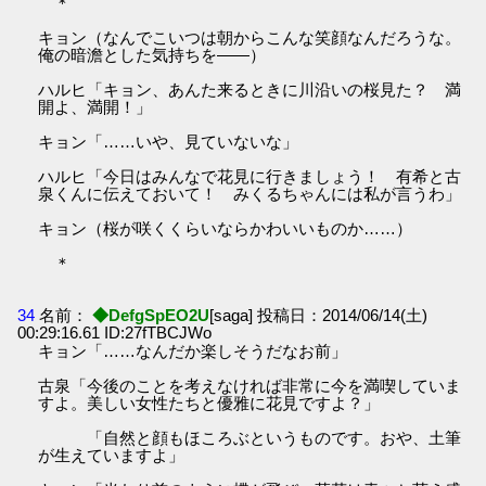
＊
キョン（なんでこいつは朝からこんな笑顔なんだろうな。
俺の暗澹とした気持ちを――）
ハルヒ「キョン、あんた来るときに川沿いの桜見た？ 満
開よ、満開！」
キョン「……いや、見ていないな」
ハルヒ「今日はみんなで花見に行きましょう！ 有希と古
泉くんに伝えておいて！ みくるちゃんには私が言うわ」
キョン（桜が咲くくらいならかわいいものか……）
＊
34
名前：
◆DefgSpEO2U
[saga] 投稿日：2014/06/14(土)
00:29:16.61 ID:27fTBCJWo
キョン「……なんだか楽しそうだなお前」
古泉「今後のことを考えなければ非常に今を満喫していま
すよ。美しい女性たちと優雅に花見ですよ？」
「自然と顔もほころぶというものです。おや、土筆
が生えていますよ」