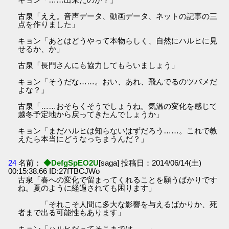
古泉「ええ。音声データ、動画データ、ネットの記事の三
点を作りました」
キョン「あとはどうやって本物らしく、自然にハルヒに見
せるか、か」
古泉「長門さんにも協力してもらいましょう」
キョン「そうだな……。おい、あれ、飛んでるのツバメだ
よな？」
古泉「……おそらくそうでしょうね。気温の変化を感じて
越冬予定地から戻ってきたんでしょうか」
キョン「まだハルヒは知らないはずだろう……。これで教
えたら本当にどうなっちまうんだ？」
24
名前：
◆DefgSpEO2U
[saga] 投稿日：2014/06/14(土)
00:15:38.66 ID:27fTBCJWo
古泉「春への変化で留まってくれることを願うばかりです
ね。夏のように経過されても困ります」
「それこそ人間に多大な影響を与えるばかりか、死
者まで出る可能性もあります」
キョン「ハルヒだってそこまでは……」