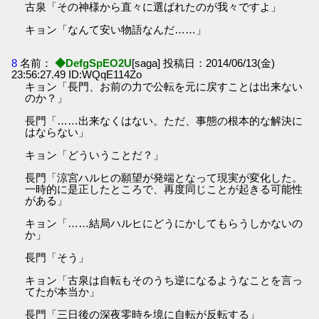
古泉「その神様から直々に選ばれたのが我々ですよ」
キョン「なんて安い物語なんだ……」
8
名前：
◆DefgSpEO2U
[saga] 投稿日：2014/06/13(金)
23:56:27.49 ID:WQqE114Zo
キョン「長門、お前の力で公転を元に戻すことは出来ない
のか？」
長門「……出来なくはない。ただ、事態の根本的な解決に
はならない」
キョン「どういうことだ？」
長門「涼宮ハルヒの願望が発端となって現実が変化した。
一時的に是正したところで、再度同じことが起きる可能性
がある」
キョン「……結局ハルヒにどうにかしてもらうしかないの
か」
長門「そう」
キョン「古泉は自転もそのうち逆になるようなことを言っ
てたが本当か」
長門「三日後の深夜零時を境に自転が反転する」