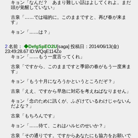
キョン「なんだ？ あまり難しい話はよしてくれよ。まだ
頭が覚醒していない」
古泉「……では端的に。このままですと、再び春が来ま
す」
キョン「……は？」
2
名前：
◆DefgSpEO2U
[saga] 投稿日：2014/06/13(金)
23:49:28.67 ID:WQqE114Zo
キョン「……もう一度言ってくれ」
古泉「ですから、このままですと季節の春がもう一度来ま
す」
キョン「もう十月になろうかというところだぞ？」
古泉「ええ、ですから早急に対応を考えねばなりません」
キョン「念のために訊くが、ふざけているわけじゃないん
だよな？」
古泉「もちろんです」
キョン「……待て、これはハルヒのせいか？」
古泉「その通りです。ですからあなたにも協力をお願いで