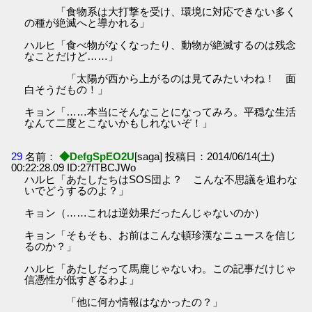
「食物系は大打撃を受け、環境に対応できない多く
の種が絶滅へと導かれる」
ハルヒ「食べ物がなくなったり、動物が絶滅するのは残念
なことだけど……」
「太陽が西から上がるのは見てみたいわね！ 面
白そうだもの！」
キョン「……本当にそんなことになってみろ。平穏な生活
なんて二度とこないかもしれないぞ！」
29
名前：
◆DefgSpEO2U
[saga] 投稿日：2014/06/14(土)
00:22:28.09 ID:27fTBCJWo
ハルヒ「あたしたちはSOS団よ？ こんな不思議を追わな
いでどうするのよ？」
キョン（……これは逆効果だったんじゃないのか）
キョン「そもそも、お前はこんな頓珍漢なニュースを信じ
るのか？」
ハルヒ「あたしだって馬鹿じゃないわ。この記事だけじゃ
信憑性が低すぎるわよ」
「他に何か情報はなかったの？」