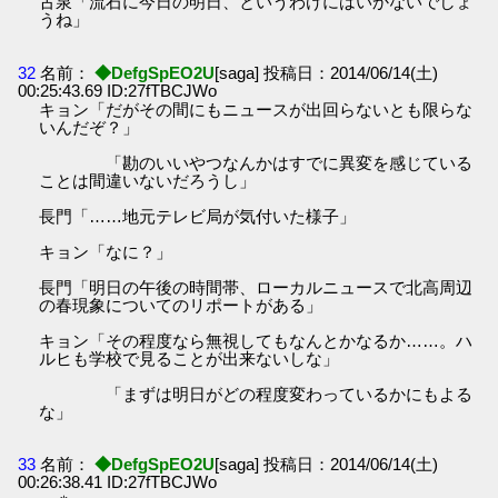
古泉「流石に今日の明日、というわけにはいかないでしょ
うね」
32
名前：
◆DefgSpEO2U
[saga] 投稿日：2014/06/14(土)
00:25:43.69 ID:27fTBCJWo
キョン「だがその間にもニュースが出回らないとも限らな
いんだぞ？」
「勘のいいやつなんかはすでに異変を感じている
ことは間違いないだろうし」
長門「……地元テレビ局が気付いた様子」
キョン「なに？」
長門「明日の午後の時間帯、ローカルニュースで北高周辺
の春現象についてのリポートがある」
キョン「その程度なら無視してもなんとかなるか……。ハ
ルヒも学校で見ることが出来ないしな」
「まずは明日がどの程度変わっているかにもよる
な」
33
名前：
◆DefgSpEO2U
[saga] 投稿日：2014/06/14(土)
00:26:38.41 ID:27fTBCJWo