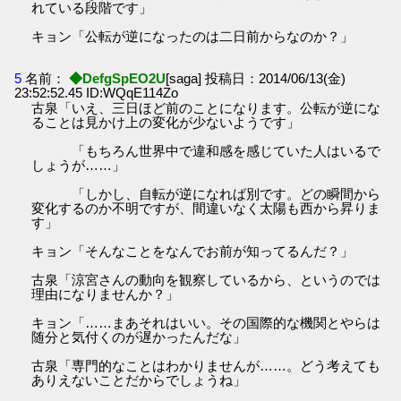
れている段階です」
キョン「公転が逆になったのは二日前からなのか？」
5
名前：
◆DefgSpEO2U
[saga] 投稿日：2014/06/13(金)
23:52:52.45 ID:WQqE114Zo
古泉「いえ、三日ほど前のことになります。公転が逆にな
ることは見かけ上の変化が少ないようです」
「もちろん世界中で違和感を感じていた人はいるで
しょうが……」
「しかし、自転が逆になれば別です。どの瞬間から
変化するのか不明ですが、間違いなく太陽も西から昇りま
す」
キョン「そんなことをなんでお前が知ってるんだ？」
古泉「涼宮さんの動向を観察しているから、というのでは
理由になりませんか？」
キョン「……まあそれはいい。その国際的な機関とやらは
随分と気付くのが遅かったんだな」
古泉「専門的なことはわかりませんが……。どう考えても
ありえないことだからでしょうね」