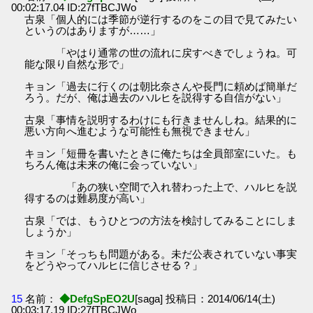
00:02:17.04 ID:27fTBCJWo
古泉「個人的には季節が逆行するのをこの目で見てみたい
というのはありますが……」
「やはり通常の世の流れに戻すべきでしょうね。可
能な限り自然な形で」
キョン「過去に行くのは朝比奈さんや長門に頼めば簡単だ
ろう。だが、俺は過去のハルヒを説得する自信がない」
古泉「事情を説明するわけにも行きませんしね。結果的に
悪い方向へ進むような可能性も無視できません」
キョン「短冊を書いたときに俺たちは全員部室にいた。も
ちろん俺は未来の俺に会っていない」
「あの狭い空間で入れ替わった上で、ハルヒを説
得するのは難易度が高い」
古泉「では、もうひとつの方法を検討してみることにしま
しょうか」
キョン「そっちも問題がある。未だ公表されていない事実
をどうやってハルヒに信じさせる？」
15
名前：
◆DefgSpEO2U
[saga] 投稿日：2014/06/14(土)
00:03:17.19 ID:27fTBCJWo