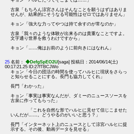
古泉「もちろん涼宮さんはそんなことを願うはずはありま
せんが、結果的にそうなる可能性はゼロではありません」
キョン「強大な力ってやつは持て余すのが常なのか」
古泉「我々のような体験が出来るのは貴重なことですよ。
文字通り世界を救うわけですから」
キョン「……俺はお前のように前向きにはなれん」
25
名前：
◆DefgSpEO2U
[saga] 投稿日：2014/06/14(土)
00:17:21.25 ID:27fTBCJWo
キョン「今日の団活の時間を使ってハルヒに現状をさらっ
と知らせることにする。長門も協力してくれ」
長門「わかった」
キョン「事実は事実なんだが、ダミーのニュースソースを
古泉に作ってもらった」
「これを自然な形でハルヒに見せて信じこませた
いんだが……。どうやるのがいいと思う？」
長門「インターネット上のニュースとして涼宮ハルヒに提
示する。その後、動画データを見せる」