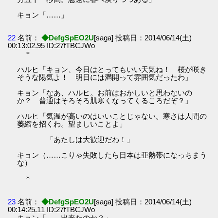
キョン「……」
22
名前：
◆DefgSpEO2U
[saga] 投稿日：2014/06/14(土)
00:13:02.95 ID:27fTBCJWo
＊
ハルヒ「キョン、今日はとってもいい天気ね！ 桜が咲き
そうな陽気よ！ 明日には満開って雰囲気だったわ」
キョン「なあ、ハルヒ。お前はおかしいと思わないの
か？ 普通はそろそろ肌寒くなってくるころだぞ？」
ハルヒ「気温が高いのはいいことじゃない。寒さは人間の
萎縮を招くわ。望ましいことよ」
「あたしは大歓迎だわ！」
キョン（……こりゃ失敗したら日本は亜熱帯になっちまう
な）
＊
23
名前：
◆DefgSpEO2U
[saga] 投稿日：2014/06/14(土)
00:14:25.11 ID:27fTBCJWo
キョン「……出来たのか？」