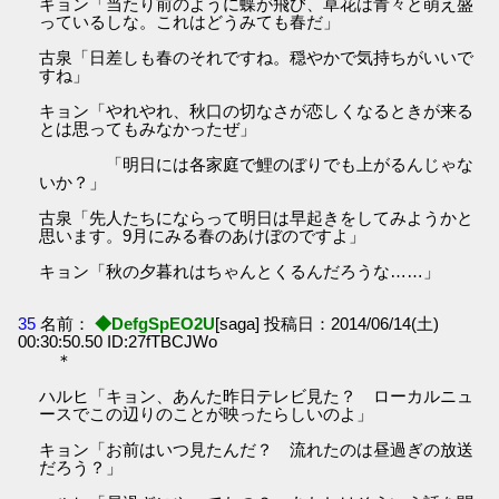
キョン「当たり前のように蝶が飛び、草花は青々と萌え盛
っているしな。これはどうみても春だ」
古泉「日差しも春のそれですね。穏やかで気持ちがいいで
すね」
キョン「やれやれ、秋口の切なさが恋しくなるときが来る
とは思ってもみなかったぜ」
「明日には各家庭で鯉のぼりでも上がるんじゃな
いか？」
古泉「先人たちにならって明日は早起きをしてみようかと
思います。9月にみる春のあけぼのですよ」
キョン「秋の夕暮れはちゃんとくるんだろうな……」
35
名前：
◆DefgSpEO2U
[saga] 投稿日：2014/06/14(土)
00:30:50.50 ID:27fTBCJWo
＊
ハルヒ「キョン、あんた昨日テレビ見た？ ローカルニュ
ースでこの辺りのことが映ったらしいのよ」
キョン「お前はいつ見たんだ？ 流れたのは昼過ぎの放送
だろう？」