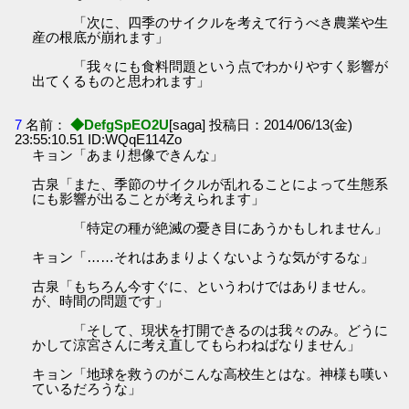
「次に、四季のサイクルを考えて行うべき農業や生
産の根底が崩れます」
「我々にも食料問題という点でわかりやすく影響が
出てくるものと思われます」
7
名前：
◆DefgSpEO2U
[saga] 投稿日：2014/06/13(金)
23:55:10.51 ID:WQqE114Zo
キョン「あまり想像できんな」
古泉「また、季節のサイクルが乱れることによって生態系
にも影響が出ることが考えられます」
「特定の種が絶滅の憂き目にあうかもしれません」
キョン「……それはあまりよくないような気がするな」
古泉「もちろん今すぐに、というわけではありません。
が、時間の問題です」
「そして、現状を打開できるのは我々のみ。どうに
かして涼宮さんに考え直してもらわねばなりません」
キョン「地球を救うのがこんな高校生とはな。神様も嘆い
ているだろうな」