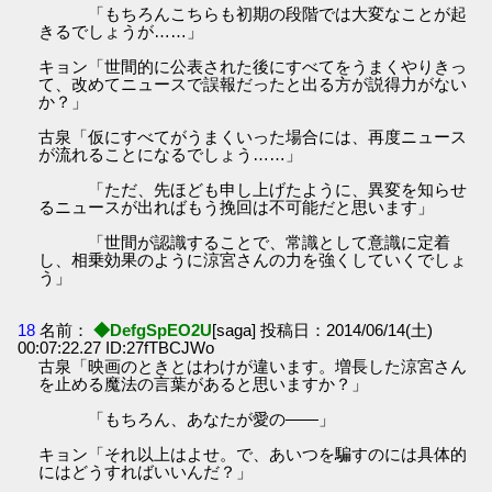
「もちろんこちらも初期の段階では大変なことが起
きるでしょうが……」
キョン「世間的に公表された後にすべてをうまくやりきっ
て、改めてニュースで誤報だったと出る方が説得力がない
か？」
古泉「仮にすべてがうまくいった場合には、再度ニュース
が流れることになるでしょう……」
「ただ、先ほども申し上げたように、異変を知らせ
るニュースが出ればもう挽回は不可能だと思います」
「世間が認識することで、常識として意識に定着
し、相乗効果のように涼宮さんの力を強くしていくでしょ
う」
18
名前：
◆DefgSpEO2U
[saga] 投稿日：2014/06/14(土)
00:07:22.27 ID:27fTBCJWo
古泉「映画のときとはわけが違います。増長した涼宮さん
を止める魔法の言葉があると思いますか？」
「もちろん、あなたが愛の――」
キョン「それ以上はよせ。で、あいつを騙すのには具体的
にはどうすればいいんだ？」