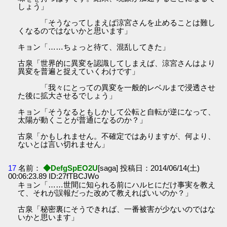
しょう」
「そうなってしまえば涼宮さんを止めることは難し
くなるのではないかと思います」
キョン「……ちょっと待て、混乱してきた」
古泉「世界的に異変を認識してしまえば、涼宮さんはより
異変を普遍と捉えていくわけです」
「我々にとっての異変を一般的レベルまで浸透させ
た後に拡大させるでしょう」
キョン「そうなるともしかして公転と自転が逆になって、
太陽が動くことが普通になるのか？」
古泉「かもしれません。不確定ではありますが、何より、
ないとは言い切れません」
17
名前：
◆DefgSpEO2U
[saga] 投稿日：2014/06/14(土)
00:06:23.89 ID:27fTBCJWo
キョン「……世間に知られる前にハルヒにだけ事実を教え
て、それが誤報だった改めて教えればいいのか？」
古泉「秘密裏にそうできれば、一番被害が少ないのではな
いかと思います」