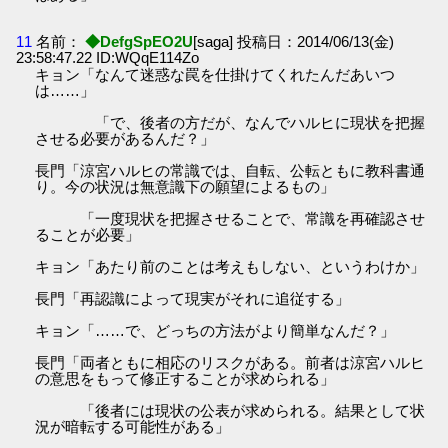
11
名前：
◆DefgSpEO2U
[saga] 投稿日：2014/06/13(金)
23:58:47.22 ID:WQqE114Zo
キョン「なんて迷惑な罠を仕掛けてくれたんだあいつ
は……」
「で、後者の方だが、なんでハルヒに現状を把握
させる必要があるんだ？」
長門「涼宮ハルヒの常識では、自転、公転ともに教科書通
り。今の状況は無意識下の願望によるもの」
「一度現状を把握させることで、常識を再確認させ
ることが必要」
キョン「あたり前のことは考えもしない、というわけか」
長門「再認識によって現実がそれに追従する」
キョン「……で、どっちの方法がより簡単なんだ？」
長門「両者ともに相応のリスクがある。前者は涼宮ハルヒ
の意思をもって修正することが求められる」
「後者には現状の公表が求められる。結果として状
況が暗転する可能性がある」