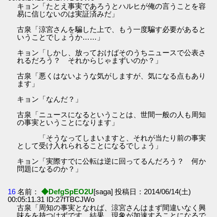
キョン「たとえ事実であろうとハルヒが俺の言うことを容
易に信じないのは実証済みだ」
古泉「涼宮さんを騙した上で、もう一度騙す必要があると
いうことでしょうか……」
キョン「しかし、放っておけばそのうちニュースで公表さ
れるだろう？ それからじゃまずいのか？」
古泉「悪くはないような気がしますが、気になる点もあり
ます」
キョン「なんだ？」
古泉「ニュースになるということは、世間一般の人も周知
の事実ということになります」
「そうなってしまいますと、それが当たり前の事実
として受け入れられることになるでしょう」
キョン「実際すでに公転は逆に回ってるんだろう？ 何か
問題になるのか？」
16
名前：
◆DefgSpEO2U
[saga] 投稿日：2014/06/14(土)
00:05:11.31 ID:27fTBCJWo
古泉「周知の事実となれば、涼宮さんはまず間違いなく興
味をを持つはずです。結果、現象が加速することになるで