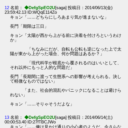
12
名前：
◆DefgSpEO2U
[saga] 投稿日：2014/06/13(金)
23:59:42.13 ID:WQqE114Zo
キョン「……どちらにしろあまり気が進まないな」
長門「期限は三日」
キョン「太陽が西から上がる前に決着を付けろというわけ
か」
「ちなみにだが、自転も公転も逆になった上で太
陽が東から上がった場合、何か問題はあるか？」
「現代科学が根底から覆されるのはいいとして、
それ以外にもっと人的な問題だ」
長門「長期間に渡って生態系への影響が考えられる。決し
て軽微なものではない」
「また、社会的混乱やパニックになることは避けら
れない」
キョン「……そりゃそうだよな」
13
名前：
◆DefgSpEO2U
[saga] 投稿日：2014/06/14(土)
00:00:53.40 ID:27fTBCJWo
キョン「……俺は見かけ通りの小心者のようだ。今さらな