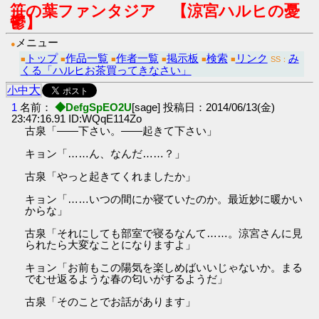
笹の葉ファンタジア 【涼宮ハルヒの憂
鬱】
メニュー
●
トップ
作品一覧
作者一覧
掲示板
検索
リンク
み
■
■
■
■
■
■
SS：
くる「ハルヒお茶買ってきなさい」
大
小
中
1
名前：
◆DefgSpEO2U
[sage] 投稿日：2014/06/13(金)
23:47:16.91 ID:WQqE114Zo
古泉「――下さい。――起きて下さい」
キョン「……ん、なんだ……？」
古泉「やっと起きてくれましたか」
キョン「……いつの間にか寝ていたのか。最近妙に暖かい
からな」
古泉「それにしても部室で寝るなんて……。涼宮さんに見
られたら大変なことになりますよ」
キョン「お前もこの陽気を楽しめばいいじゃないか。まる
でむせ返るような春の匂いがするようだ」
古泉「そのことでお話があります」