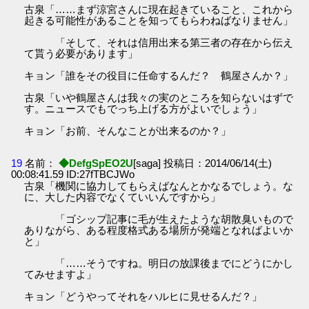
古泉「……まず涼宮さんに現在起きていること、これから
起きる可能性があることを知ってもらわねばなりません」
「そして、それは信用出来る第三者の存在から伝え
て貰う必要があります」
キョン「誰をその役目に任命するんだ？ 鶴屋さんか？」
古泉「いや鶴屋さんは我々の実のところを知らないはずで
す。ニュースでもでっち上げる方がよいでしょう」
キョン「お前、そんなことが出来るのか？」
19
名前：
◆DefgSpEO2U
[saga] 投稿日：2014/06/14(土)
00:08:41.59 ID:27fTBCJWo
古泉「機関に協力してもらえばなんとかなるでしょう。な
に、大した内容でなくていいんですから」
「ゴシップ記事に毛が生えたような胡散臭いもので
ありながら、ある程度格式ある場所が発端となればよいか
と」
「……そうですね。明日の放課後までにどうにかし
てみせますよ」
キョン「どうやってそれをハルヒに見せるんだ？」