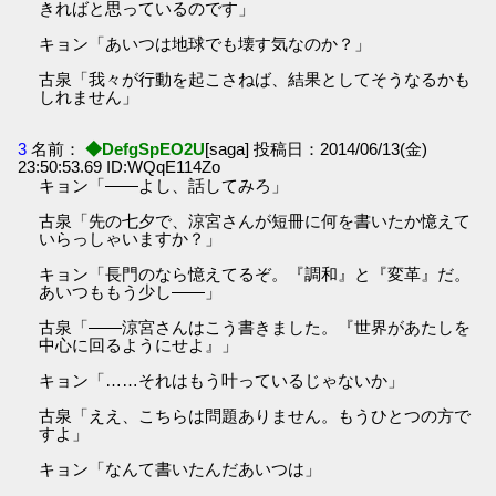
きればと思っているのです」
キョン「あいつは地球でも壊す気なのか？」
古泉「我々が行動を起こさねば、結果としてそうなるかも
しれません」
3
名前：
◆DefgSpEO2U
[saga] 投稿日：2014/06/13(金)
23:50:53.69 ID:WQqE114Zo
キョン「――よし、話してみろ」
古泉「先の七夕で、涼宮さんが短冊に何を書いたか憶えて
いらっしゃいますか？」
キョン「長門のなら憶えてるぞ。『調和』と『変革』だ。
あいつももう少し――」
古泉「――涼宮さんはこう書きました。『世界があたしを
中心に回るようにせよ』」
キョン「……それはもう叶っているじゃないか」
古泉「ええ、こちらは問題ありません。もうひとつの方で
すよ」
キョン「なんて書いたんだあいつは」