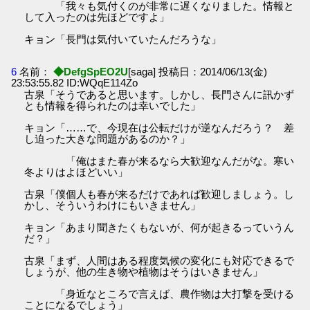
「我々も気付くのが非常に遅くなりました。情報と
して入ったのは先ほどですよ」
キョン「長門は気付いていたんだろうな」
6
名前：
◆DefgSpEO2U
[saga] 投稿日：2014/06/13(金)
23:53:55.82 ID:WQqE114Zo
古泉「そうであると思います。しかし、長門さんに訊かず
とも情報を得られたのは幸いでした」
キョン「……で、今現在は公転だけが逆なんだろう？ 差
し迫った大きな問題があるのか？」
「俺はまた春が来るなら大歓迎なんだがな。寒い
冬よりはよほどいい」
古泉「僕個人も春が来るだけであれば歓迎しましょう。し
かし、そういうわけにもいきません」
キョン「あまり聞きたくもないが、何が起きるっていうん
だ？」
古泉「まず、人間はある程度気候の変化にも対応できるで
しょうが、他の生き物や植物はそうはいきません」
「身近なところで言えば、農作物は大打撃を受ける
ことになるでしょう」