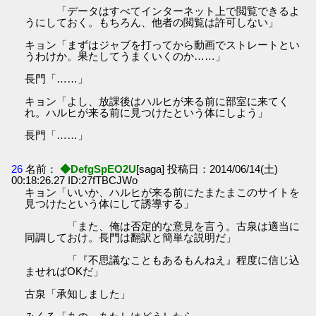
「データはすべてインターネット上で閲覧できるよ
うにしておく。もちろん、他者の閲覧は許可しない」
キョン「まずはジャブを打ってから動画でストレートとい
うわけか。果たしてうまくいくのか……」
長門「……」
キョン「よし、放課後はハルヒが来る前に部室に来てく
れ。ハルヒが来る前に見つけたという体にしよう」
長門「……」
26
名前：
◆DefgSpEO2U
[saga] 投稿日：2014/06/14(土)
00:18:26.27 ID:27fTBCJWo
キョン「いいか、ハルヒが来る前にたまたまこのサイトを
見つけたという体にして誘導する」
「また、俺は否定的な意見を言う。古泉は適当に
同調しておけ。長門は翻訳と簡単な説明だ」
「『不思議なこともあるもんねえ』程度に信じ込
ませればOKだ」
古泉「承知しました」