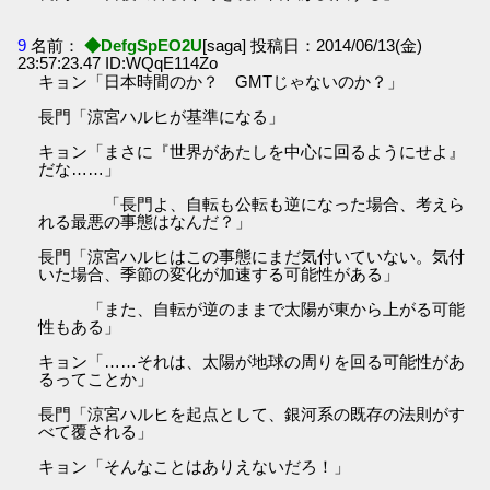
9
名前：
◆DefgSpEO2U
[saga] 投稿日：2014/06/13(金)
23:57:23.47 ID:WQqE114Zo
キョン「日本時間のか？ GMTじゃないのか？」
長門「涼宮ハルヒが基準になる」
キョン「まさに『世界があたしを中心に回るようにせよ』
だな……」
「長門よ、自転も公転も逆になった場合、考えら
れる最悪の事態はなんだ？」
長門「涼宮ハルヒはこの事態にまだ気付いていない。気付
いた場合、季節の変化が加速する可能性がある」
「また、自転が逆のままで太陽が東から上がる可能
性もある」
キョン「……それは、太陽が地球の周りを回る可能性があ
るってことか」
長門「涼宮ハルヒを起点として、銀河系の既存の法則がす
べて覆される」
キョン「そんなことはありえないだろ！」