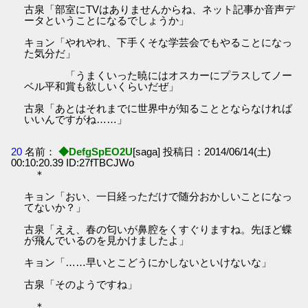
古泉「部室にTVはありませんからね、ネット記事か音声デ
ータということになるでしょうか」
キョン「やれやれ、下手くそな学芸会でもやることになっ
た気分だ」
「うまくいった暁にはオスカーにプラスしてノー
ベル平和賞も欲しいくらいだぜ」
古泉「あとはそれまでに世界中が知ることとならなければ
いいんですがね……」
20
名前：
◆DefgSpEO2U
[saga] 投稿日：2014/06/14(土)
00:10:20.39 ID:27fTBCJWo
＊
キョン「おい、一日経っただけで随分おかしいことになっ
てないか？」
古泉「ええ、春の匂いが鼻腔をくすぐりますね。先ほど蝶
が飛んでいるのを見かけましたよ」
キョン「……早いとこどうにかしないといけないな」
古泉「そのようですね」
＊