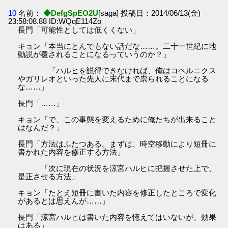
10
名前：
◆DefgSpEO2U
[saga] 投稿日：2014/06/13(金)
23:58:08.88 ID:WQqE114Zo
長門「可能性としては低くくない」
キョン「本当にとんでもない話だな……。二十一世紀に地
動説が覆されることになるっていうのか？」
「ハルヒを説得できなければ、俺はコペルニクス
やガリレオといった先人に末代まで祟られることになる
な……」
長門「……」
キョン「で、この事態を変えるために俺たちが出来ること
はなんだ？」
長門「方法はふたつある。まずは、時空移動により短冊に
書かれた内容を修正する方法」
「次に現在の状況を涼宮ハルヒに把握させた上で、
是正させる方法」
キョン「たとえ短冊に書いた内容を修正したところで変化
があるとは思えんが……」
長門「涼宮ハルヒは書いた内容を憶えてはいないが、効果
はある」