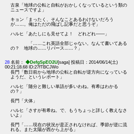
古泉「地球の公転と自転がおかしくなっているという類の
ニュースですよ」
キョン「まったく、そんなことあるわけないだろう
が……。俺はただの飛ばし記事だと思うぞ」
ハルヒ「あたしにも見せてよ！ どれどれ――」
「……これ英語全部じゃない。なんて書いてある
の？ 地球の……リバース……？」
28
名前：
◆DefgSpEO2U
[saga] 投稿日：2014/06/14(土)
00:21:18.68 ID:27fTBCJWo
長門「数日前から地球の公転と自転が逆方向になっている
ようだ、というレポート」
ハルヒ「随分と難しい単語が多いわね。有希はわかる
の？」
長門「大体」
ハルヒ「さすが有希ね。で、もうちょっと詳しく教えなさ
いよ」
長門「……現在の状況が是正されなければ、季節が逆に流
れる。また太陽が西から上がる」