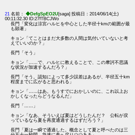
21
名前：
◆DefgSpEO2U
[saga] 投稿日：2014/06/14(土)
00:11:32.30 ID:27fTBCJWo
長門「変化は涼宮ハルヒを中心とした半径十kmの範囲が最
も顕著」
キョン「てことはまだ大多数の人間は気付いていないと考
えていいのか？」
長門「そう」
キョン「……で、ハルヒに教えることで、この摩訶不思議
な状況が加速するんだろ？」
長門「そう。認知によって多少誤差はあるが、半径五十km
程度までに広がると思われる」
キョン「……はあ。もうすでにおかしいのに、これ以上お
かしくなったらどうなるんだ」
長門「……」
キョン「なあ、そういえば夏はどうしたんだ？ 公転が戻
っているなら夏を再度通過するはずだろう？」
長門「夏は一瞬で通過した。概念として夏と呼べたのは三
分五十一秒間。急速に春へ戻りつつある」