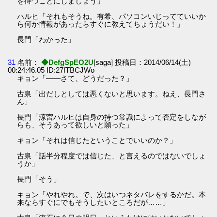
を待つことにしましょう」
ハルヒ「それもそうね。有希、パソコンいじってていいか
ら何か情報があったらすぐに教えてちょうだい！」
長門「わかった」
31
名前：
◆DefgSpEO2U
[saga] 投稿日：2014/06/14(土)
00:24:46.05 ID:27fTBCJWo
キョン「――さて、どうだった？」
古泉「出だしとしては悪くないと思います。ねえ、長門さ
ん」
長門「涼宮ハルヒは自身の持つ常識によって否定をしなが
らも、そうあって欲しいと願った」
キョン「それは信じたということでいいのか？」
古泉「話半分程度では信じた、と言えるのではないでしょ
うか」
長門「そう」
キョン「やれやれ。で、次はいつネタバレをするかだ。本
来ならすぐにでもそうしたいところだが……」