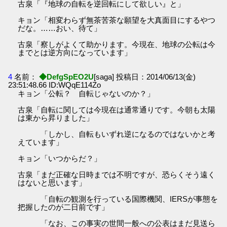
古泉「『地球の自転を逆回転にして欲しい』と」
キョン「相変わらず無茶苦茶な願望を大真面目にするやつ
だな。……おい、待て」
古泉「察しがよくて助かります。今現在、地球の公転は今
までとは逆方向になっています」
4
名前：
◆DefgSpEO2U
[saga] 投稿日：2014/06/13(金)
23:51:48.66 ID:WQqE114Zo
キョン「公転？ 自転じゃないのか？」
古泉「自転に関しては今現在は通常通りです。今朝も太陽
は東から昇りました」
「しかし、自転もいずれ逆になるのではないかと考
えています」
キョン「いつからだ？」
古泉「まだ正確な日時までは不明ですが、恐らくそう遠く
はないと思います」
「自転の観測を行っている国際機関、IERSが事態を
把握したのが二日前です」
「なお、この事実の世間一般への公表はまだ見送ら