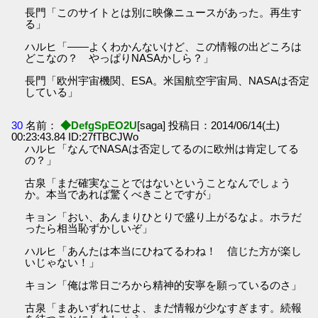
長門「このサイトとは別に映像ニュースがあった。再生す
る」
ハルヒ「――よくわかんないけど、この情報の出どころは
どこなの？ やっぱりNASAかしら？」
長門「欧州宇宙機関、ESA。米国航空宇宙局、NASAは否定
している」
30
名前：
◆DefgSpEO2U
[saga] 投稿日：2014/06/14(土)
00:23:43.84 ID:27fTBCJWo
ハルヒ「なんでNASAは否定してるのに欧州は肯定してる
の？」
古泉「まだ確実なことではないということなんでしょう
か。本当であれば驚くべきことですが」
キョン「おい、あんまりひとりで盛り上がるなよ。ホラだ
ったら相当恥ずかしいぞ」
ハルヒ「あんたは本当にひねてるわね！ 信じた方が楽し
いじゃない！」
キョン「俺は常日ごろから精神的安寧を願っているのさ」
古泉「まあいずれにせよ、まだ情報が少なすぎます。続報