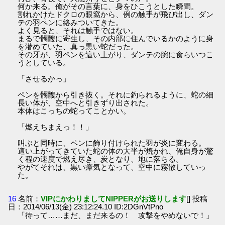
何か来る。俺がその言葉に、身をひこうとした瞬間。
割れかけたドクロの眼窩から、例の触手が飛び出し、ダン
テの羽ペンに絡みついてきた。
よく見ると、それは触手ではない。
まるで髑髏に寄生し、その内部に住んでいるかのように身
を潜めていた、真っ黒い蛇だった。
その牙が、羽ペンを這い上がり、ダンテの腕に食らいつこ
うとしている。
「させるかっ」
ペンを髑髏から引き抜く。それに釣られるように、蛇の細
長い体が、空中へと引きずり出された。
本体はこっちの蛇ってことかい。
「燃えちまえっ！！」
叫ぶと同時に、ペンに飾り付けられた羽が炎に変わる。
這い上がってきていた蛇の体の大半が焼かれ、俺自身が驚
く程の速度で燃え尽き、炭となり、地に落ちる。
やがてそれは、黒い瘴気となって、空中に霧散していっ
た。
16
名前：
VIPにかわりましてNIPPERがお送りします
[] 投稿
日：2014/06/13(金) 23:12:24.10 ID:2DGnVtPno
「待って……まだ、まだ来るの！ 攻撃をやめないで！」