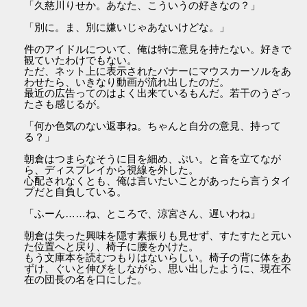
「久慈川りせか。あなた、こういうの好きなの？」
「別に。ま、別に嫌いじゃあないけどな。」
件のアイドルについて、俺は特に意見を持たない。好きで
観ていたわけでもない。
ただ、ネット上に表示されたバナーにマウスカーソルをあ
わせたら、いきなり動画が流れ出したのだ。
最近の広告ってのはよく出来ているもんだ。若干のうざっ
たさも感じるが。
「何か色気のない返事ね。ちゃんと自分の意見、持って
る？」
朝倉はつまらなそうに目を細め、ぷい。と音を立てなが
ら、ディスプレイから視線を外した。
心配されなくとも、俺は言いたいことがあったら言うタイ
プだと自負している。
「ふーん……ね、ところで、涼宮さん、遅いわね」
朝倉は失った興味を隠す素振りも見せず、すたすたと元い
た位置へと戻り、椅子に腰をかけた。
もう文庫本を読むつもりはないらしい。椅子の背に体をあ
ずけ、ぐいと伸びをしながら、思い出したように、現在不
在の団長の名を口にした。