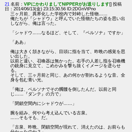
21
名前：
VIPにかわりましてNIPPERがお送りします
[] 投稿
日：2014/06/13(金) 23:15:30.56 ID:2DGnVtPno
三ヶ月前、異界化した学校内で対峙した怪物……
俺たちが『シャドウ』と呼んでいた怪物たちの姿を思い出
しながら、俺は言った。
「シャドウ……なるほど、そして、『ペルソナ』ですか」
「ああ」
俺は大きく頷きながら、目頭に指を当て、昨晩の感覚を思
い出した。
以前と違い、召喚器は無かった。右手の人差し指を召喚機
の銃身に見立て、こめかみを撃ち抜くイメージを迸らせ
る。
そして、三ヶ月前と同じ、あの何かが割れるような音。全
身を包む青い光。
「俺は、ペルソナでその髑髏を倒したんだ。以前と同
じ……『ダンテ』の力で」
「閉鎖空間内にシャドウが……」
腕を組み、何やら考え込んでいる古泉。
……そもそも、だ。
「古泉、昨晩、閉鎖空間が現れて、消えたのは、お前らも
分かったのか？」