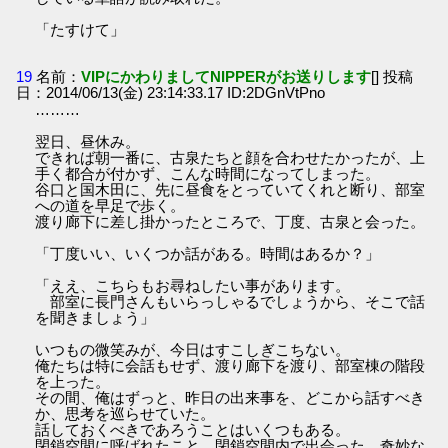
「たすけて」
19
名前：
VIPにかわりましてNIPPERがお送りします
[] 投稿
日：2014/06/13(金) 23:14:33.17 ID:2DGnVtPno
………
翌日、昼休み。
できれば朝一番に、古泉たちと顔を合わせたかったが、上
手く都合が付かず、こんな時間になってしまった。
谷口と国木田に、先に昼食をとっていてくれと断り、部室
への道を早足で歩く。
渡り廊下に差し掛かったところで、丁度、古泉と会った。
「丁度いい、いくつか話がある。時間はあるか？」
「ええ、こちらもお尋ねしたい事があります。
部室に長門さんもいらっしゃるでしょうから、そこで話
を聞きましょう」
いつもの微笑みが、今日はすこしぎこちない。
俺たちは特に会話もせず、渡り廊下を渡り、部室棟の階段
を上った。
その間、俺はずっと、昨日の出来事を、どこから話すべき
か、思考を巡らせていた。
話しておくべきであろうことはいくつもある。
閉鎖空間に呼ばれたこと。閉鎖空間内で出会った、奇妙な