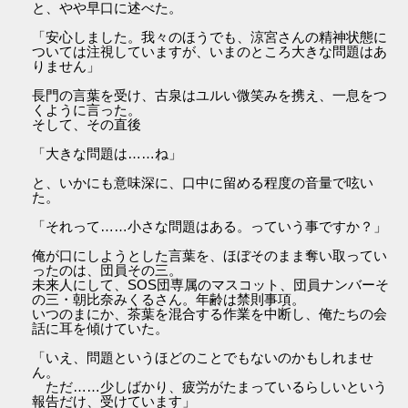
と、やや早口に述べた。
「安心しました。我々のほうでも、涼宮さんの精神状態に
ついては注視していますが、いまのところ大きな問題はあ
りません」
長門の言葉を受け、古泉はユルい微笑みを携え、一息をつ
くように言った。
そして、その直後
「大きな問題は……ね」
と、いかにも意味深に、口中に留める程度の音量で呟い
た。
「それって……小さな問題はある。っていう事ですか？」
俺が口にしようとした言葉を、ほぼそのまま奪い取ってい
ったのは、団員その三。
未来人にして、SOS団専属のマスコット、団員ナンバーそ
の三・朝比奈みくるさん。年齢は禁則事項。
いつのまにか、茶葉を混合する作業を中断し、俺たちの会
話に耳を傾けていた。
「いえ、問題というほどのことでもないのかもしれませ
ん。
ただ……少しばかり、疲労がたまっているらしいという
報告だけ、受けています」