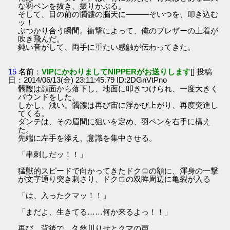
な羽ペンを抜き、振りかぶる。
そして、目の前の髑髏の脳天に―――そいつを、叩き込む
ッ！
ぶつかり合う瞬間。衝撃によって、俺のブレザーの上着が
吹き飛んだ。
鈍い音がして、両手に重たい感触が伝わってきた。
15
名前：
VIPにかわりましてNIPPERがお送りします
[] 投稿
日：2014/06/13(金) 23:11:45.79 ID:2DGnVtPno
髑髏は顔面から落下し、地面に叩きつけられ、一度大きく
バウンドをした。
しかし、浅い。髑髏は再び宙に浮かび上がり、再度突進し
てくる。
ダンテは、その眉間に狙いを定め、羽ペンを右手に構え
た。
先端に左手を添え、意識を集中させる。
「串刺しだッ！！」
猛獣的スピードで向かってきたドクロの額に、渾身の一撃
が文字通り突き刺さり、ドクロの双眸周辺に亀裂が入る
「は、入ったクマッ！！」
「まだよ、生きてる……何か来るよっ！！」
再び、背後で、久慈川りせとクマの声。