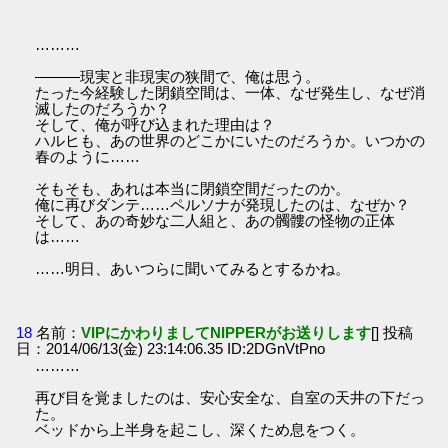
………
―――現実と非現実の狭間で、俺は思う。
たった今経験した閉鎖空間は、一体、なぜ発生し、なぜ消
滅したのだろうか？
そして、俺が呼び込まれた理由は？
ハルヒも、あの世界のどこかにいたのだろうか。いつかの
春のように……
そもそも、あれは本当に閉鎖空間だったのか。
俺に再びダンテ……ペルソナが発現したのは、なぜか？
そして、あの奇妙な二人組と、あの髑髏の怪物の正体
は……
……明日、あいつらに聞いてみるとするかね。
18
名前：
VIPにかわりましてNIPPERがお送りします
[] 投稿
日：2014/06/13(金) 23:14:06.35 ID:2DGnVtPno
………
再び目を覚ましたのは、安心安全な、自室の天井の下だっ
た。
ベッドから上半身を起こし、深くため息をつく。