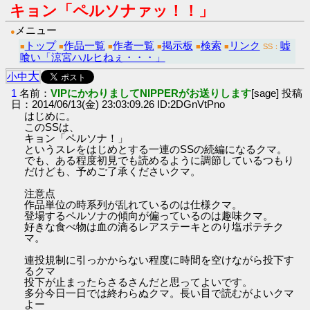
キョン「ペルソナァッ！！」
メニュー
●
トップ
作品一覧
作者一覧
掲示板
検索
リンク
嘘
■
■
■
■
■
■
SS：
喰い「涼宮ハルヒねぇ・・・」
大
小
中
1
名前：
VIPにかわりましてNIPPERがお送りします
[sage] 投稿
日：2014/06/13(金) 23:03:09.26 ID:2DGnVtPno
はじめに。
このSSは、
キョン「ペルソナ！」
というスレをはじめとする一連のSSの続編になるクマ。
でも、ある程度初見でも読めるように調節しているつもり
だけども、予めご了承くださいクマ。
注意点
作品単位の時系列が乱れているのは仕様クマ。
登場するペルソナの傾向が偏っているのは趣味クマ。
好きな食べ物は血の滴るレアステーキとのり塩ポテチク
マ。
連投規制に引っかからない程度に時間を空けながら投下す
るクマ
投下が止まったらさるさんだと思ってよいです。
多分今日一日では終わらぬクマ。長い目で読むがよいクマ
よー