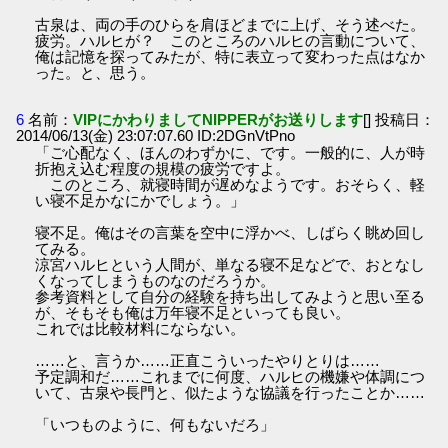
古泉は、両の手のひらを肩ほどまでに上げ、そう述べた。
疲労。ハルヒが？ このところのハルヒの言動について、
俺は記憶を探ってみたが、特に表立って変わった点はなか
った。と、思う。
6
名前：
VIPにかわりましてNIPPERがお送りします
[] 投稿日：
2014/06/13(金) 23:07:07.60 ID:2DGnVtPno
「ご心配なく、ほんのわずかに、です。一般的に、人が時
折抱え込む程度の規模の疲労ですよ。
このところ、就寝時間が遅めなようです。おそらく、軽
い寝不足かなにかでしょう。」
寝不足。俺はその言葉を空中に浮かべ、しばらく眺め回し
てみる。
涼宮ハルヒという人間が、単なる寝不足などで、おとなし
くなってしまうものなのだろうか。
参考資料として自分の経験を持ち出してみようと思い至る
が、そもそも俺は万年寝不足といっても良い。
これでは比較材料にならない。
……と、言うか……正直こういったやりとりは……
予定調和だ……これまでに何度、ハルヒの機嫌や体調につ
いて、古泉や長門と、似たような協議を行ったことか……
「いつものように、何もないだろ」