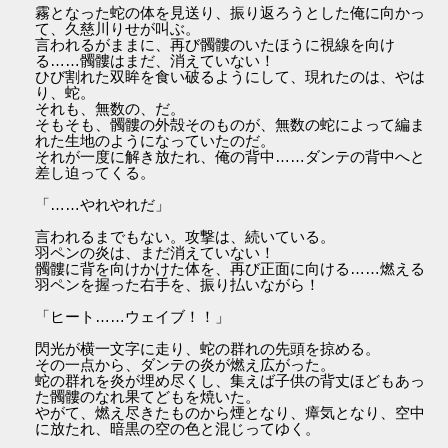
霧となった蛇の体を見送り、振り返ろうとした俺に向かっ
て、久慈川りせが叫ぶ。
言われるがままに、再び髑髏のいたほうに視線を向け
る……髑髏はまだ、消えていない！
ひび割れた双眸を食い破るようにして、現れたのは、やは
り、蛇。
それも、無数の、だ。
そもそも、髑髏の外殻そのものが、無数の蛇によって編ま
れた生地のようになっていたのだ。
それが一度に解き放たれ、俺の背中……ダンテの背中へと
差し迫ってくる。
「……やれやれだ」
言われるまでもない。攻撃は、続いている。
羽ペンの炎は、まだ消えていない！
髑髏に背を向けかけた体を、再び正面に向ける……燃える
羽ペンを握った右手を、振り払いながら！
「ヒート……ウェイブ！！」
閃光が横一文字に走り、蛇の群れの先頭を掠める。
その一点から、ダンテの炎が燃え広がった。
蛇の群れを炎が埋め尽くし、集えば子供の背丈ほどもあっ
た髑髏のなれ果てどもを焼いた。
やがて、燃え尽きたものから煙となり、瘴気となり、空中
に放たれ、暗黒の空の色と混じってゆく。