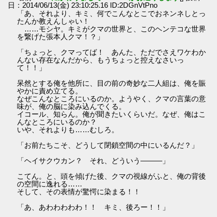
日：2014/06/13(金) 23:10:25.16 ID:2DGnVtPno
「あ、それより、キミ、何でこんなとこでおネンネしとっ
たんか教えんしゃい！
……モシヤ。キミがクマの世界と、このヘンテコな世界
を繋げた張本人クマ！？」
「ちょっと、クマってば！ あんた、ただでさえワケわか
んない存在なんだから、もうちょっと控えなさいっ
て！！」
呆然とする俺を他所に、目の前の奇妙な二人組は、俺を賑
やかに責め立てる。
なぜこんなところにいるのか。ようやく、クマの言葉の意
味が、俺の脳に染み込んでくる。
イコール、知らん。俺が聞きたいくらいだ。なぜ、俺はこ
んなところにいるのか？
いや、それよりも……むしろ。
「お前たちこそ、どうして閉鎖空間の中にいるんだ？」
「ヘイサクウカン？ それ、どういう―――」
こてん。と、頭を傾げた後、クマの視線がふと、俺の背後
の空間に逸れる……
そして、その表情が驚愕に染まる！！
「あ、あわわわわわ！！ キミ、後ろー！！」