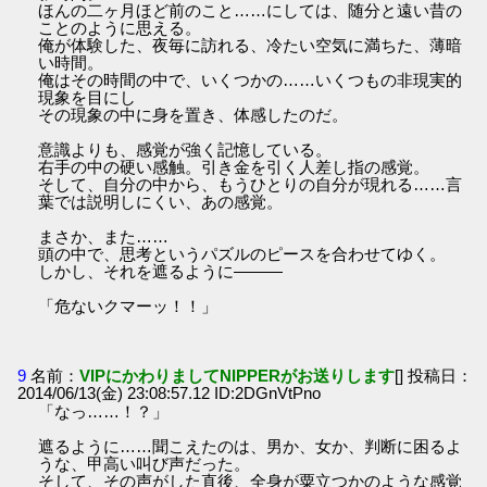
ほんの二ヶ月ほど前のこと……にしては、随分と遠い昔の
ことのように思える。
俺が体験した、夜毎に訪れる、冷たい空気に満ちた、薄暗
い時間。
俺はその時間の中で、いくつかの……いくつもの非現実的
現象を目にし
その現象の中に身を置き、体感したのだ。
意識よりも、感覚が強く記憶している。
右手の中の硬い感触。引き金を引く人差し指の感覚。
そして、自分の中から、もうひとりの自分が現れる……言
葉では説明しにくい、あの感覚。
まさか、また……
頭の中で、思考というパズルのピースを合わせてゆく。
しかし、それを遮るように―――
「危ないクマーッ！！」
9
名前：
VIPにかわりましてNIPPERがお送りします
[] 投稿日：
2014/06/13(金) 23:08:57.12 ID:2DGnVtPno
「なっ……！？」
遮るように……聞こえたのは、男か、女か、判断に困るよ
うな、甲高い叫び声だった。
そして、その声がした直後、全身が粟立つかのような感覚