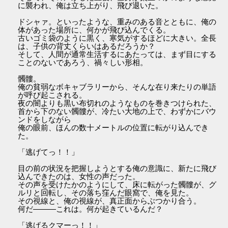
に襲われ、俺は立ち上がり、飛び退いた。
ドシャァ。といったような、重みのある音とともに、俺の
体があった場所に、何かが飛び込んでくる。
古いゴミ袋のように黒く、寒気がするほどに大きい。全長
は、子供の背丈くらいはあるだろうか？
そして、人間が通常生活するにあたっては、まず目にする
ことのないであろう、禍々しい形相。
髑髏。
俺の貧弱なボキャブラリーから、そんな在り来たりの単語
が呼び起こされる。
夜の闇よりも黒い布切れのようなものを巻きつけられた、
首から下のない髑髏が、冷たい大地の上で、わずかにバウ
ンドをしながら
俺の眼前、ほんの数十メートルの位置に転がり込んでき
た。
「逃げてっ！！」
目の前の状況を把握しようとする俺の意識に、新たに飛び
込んできたのは、女性の声だった。
その声を受けたかのようにして、床に転がった髑髏が、グ
ルリと回転し、その落ち窪んだ眼窩で、俺を見た。
その視線と、俺の視線が、真正面からぶつかり合う。
何だ―――これは。何が起きているんだ？
「逃げるクマーっ！！」