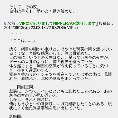
そして、その夜。
自体は早くも、勢いよく動き始めた。
8
名前：
VIPにかわりましてNIPPERがお送りします
[] 投稿日：
2014/06/13(金) 23:08:18.72 ID:2DGnVtPno
………
「ここは……」
浅く、網目の細かい眠りと、ぼやけた現実の間を漂ってい
るような、奇妙な感覚がして、俺は目覚めた。
目の前に、いつもの天井はない。星もない灰色の夜空が、
ドームの天井のように、俺の視界を覆っていた。
体を起こすと、周囲の空気が冷え切っていることに気づ
き、小さく身震いする。
寝巻き替わりのＴシャツを着込んでいたはずの体は、見慣
れた、着慣れた、北校の制服をまとっていた。
……閉鎖空間。
脳裏に、かつて、ハルヒとともに訪れたことのある、あの
灰色の空の下が思い浮かぶ。
しかし。それと同時に。
俺はもうひとつの選択肢……以前経験したことのある、現
状によく似た異常事態を思い出していた。
影時間。