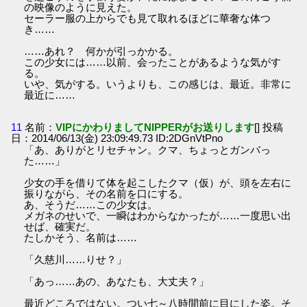
の映像のように見えた。
セーラー服の上からでも見て取れるほどに華奢な体つ
き……
……あれ？ 何かが引っかかる。
この少女には……以前、会ったことがあるような気がす
る。
いや、気がする。いうよりも、この感じは、最近。非常に
最近に……
11
名前：
VIPにかわりましてNIPPERがお送りします
[] 投稿
日：2014/06/13(金) 23:09:49.73 ID:2DGnVtPno
「あ、ありがとリセチャン。クマ、ちょっとガンバっ
た……」
少女の手を借りて体を起こしたクマ（仮）が、頭を左右に
振りながら、その名前を口にする。
あ、そうだ……この少女は。
メガネのせいで、一瞬はわからなかったが……一度思い出
せば、確実だ。
たしかそう、名前は……
「久慈川……りせ？」
「あっ……あの、あなたも、大丈夫？」
最近どころではない。つい七～八時間前に目にした姿。そ