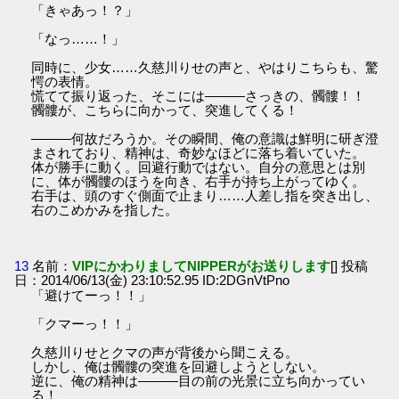
「きゃあっ！？」
「なっ……！」
同時に、少女……久慈川りせの声と、やはりこちらも、驚
愕の表情。
慌てて振り返った、そこには―――さっきの、髑髏！！
髑髏が、こちらに向かって、突進してくる！
―――何故だろうか。その瞬間、俺の意識は鮮明に研ぎ澄
まされており、精神は、奇妙なほどに落ち着いていた。
体が勝手に動く。回避行動ではない。自分の意思とは別
に、体が髑髏のほうを向き、右手が持ち上がってゆく。
右手は、頭のすぐ側面で止まり……人差し指を突き出し、
右のこめかみを指した。
13
名前：
VIPにかわりましてNIPPERがお送りします
[] 投稿
日：2014/06/13(金) 23:10:52.95 ID:2DGnVtPno
「避けてーっ！！」
「クマーっ！！」
久慈川りせとクマの声が背後から聞こえる。
しかし、俺は髑髏の突進を回避しようとしない。
逆に、俺の精神は―――目の前の光景に立ち向かってい
る！