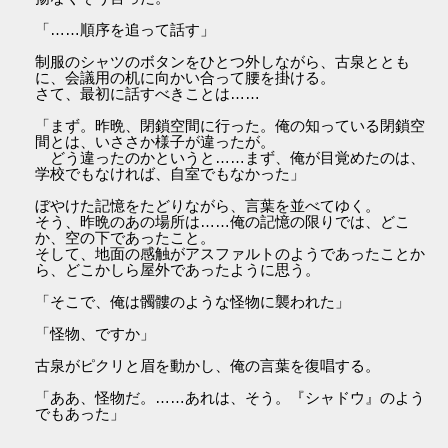
「……順序を追って話す」
制服のシャツのボタンをひとつ外しながら、古泉ととも
に、会議用の机に向かい合って腰を掛ける。
さて、最初に話すべきことは……
「まず。昨晩、閉鎖空間に行った。俺の知っている閉鎖空
間とは、いささか様子が違ったが。
どう違ったのかというと……まず、俺が目覚めたのは、
学校でもなければ、自室でもなかった」
ぼやけた記憶をたどりながら、言葉を並べてゆく。
そう、昨晩のあの場所は……俺の記憶の限りでは、どこ
か、空の下であったこと。
そして、地面の感触がアスファルトのようであったことか
ら、どこかしら屋外であったように思う。
「そこで、俺は髑髏のような怪物に襲われた」
「怪物、ですか」
古泉がピクリと眉を動かし、俺の言葉を復唱する。
「ああ、怪物だ。……あれは、そう。『シャドウ』のよう
でもあった」