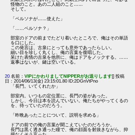
怪物のこと。あの二人組のこと……
そして。
「ペルソナが……使えた」
「……ペルソナ？」
部室のドアの前までたどり着いたところで、俺はその単語
を口にした。
この発言は、古泉にとっても意外であったらしい。
細い目を珍しく丸くし、俺の言葉を復唱した。
呆けた表情の古泉を他所に、俺はドアをノックする。……
返事はないが、鍵は空いている。
20
名前：
VIPにかわりましてNIPPERがお送りします
[] 投稿
日：2014/06/13(金) 23:15:01.80 ID:2DGnVtPno
「長門。いてくれたか」
部室内。いつもの定位置に、長門の姿があった。
しかし、今日は本を読んでいない。俺たちがやってくるの
を、待っていたのだろう。
「昨晩あったことについて、説明を求める」
ドアの前での俺の言葉が聞こえていたのだろうか。
長門は黒く透き通った瞳で、俺の顔面を射抜きながら、抑
揚なくそう言った。