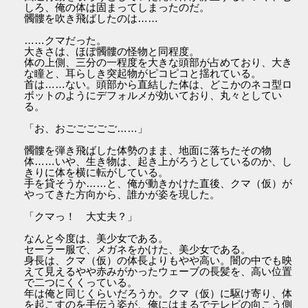
しろ、俺の体は固まってしまったのだ。
髑髏を吹き飛ばしたのは……
……クマだった。
大きさは、ほぼ髑髏の怪物と同程度。
体の上側、三分の一程度を大きな頭部が占めており、大き
な瞳と、耳らしき突起物がピコピコと揺れている。
首は……ない。頭部から直結した体は、どこかのネコ型ロ
ボットのようにデフォルメが効いており、丸々としてい
る。
「お、おごごごごご……」
髑髏を弾き飛ばした体勢のまま、地面に落ちたその物
体……いや、生き物は、起き上がろうとしているのか、し
きりに体を横に転がしている。
手を貸そうか……と、俺が動きかけた直後、クマ（仮）が
やってきた方向から、誰かが姿を現した。
「クマっ！ 大丈夫？」
なんと今度は、美少女である。
セーラー服で、メガネをかけた、美少女である。
身長は、クマ（仮）の体長よりもやや高い。闇の中でも映
えて見えるやや赤みがかったウェーブの長髪を、高い位置
で二つにくくっている。
年は俺と同じくらいだろうか。クマ（仮）に駆け寄り、体
を起こすのを手伝う姿が、俺にはまるでテレビの向こう側