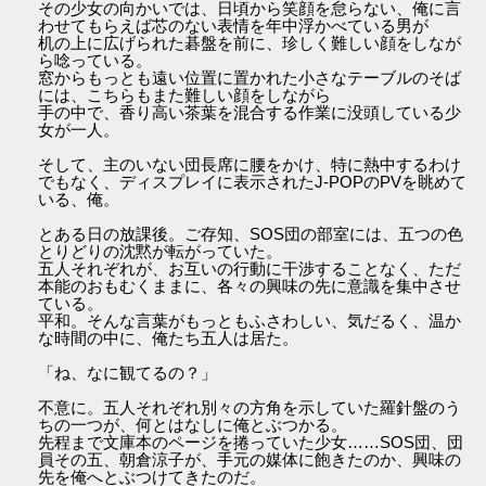
その少女の向かいでは、日頃から笑顔を怠らない、俺に言
わせてもらえば芯のない表情を年中浮かべている男が
机の上に広げられた碁盤を前に、珍しく難しい顔をしなが
ら唸っている。
窓からもっとも遠い位置に置かれた小さなテーブルのそば
には、こちらもまた難しい顔をしながら
手の中で、香り高い茶葉を混合する作業に没頭している少
女が一人。
そして、主のいない団長席に腰をかけ、特に熱中するわけ
でもなく、ディスプレイに表示されたJ-POPのPVを眺めて
いる、俺。
とある日の放課後。ご存知、SOS団の部室には、五つの色
とりどりの沈黙が転がっていた。
五人それぞれが、お互いの行動に干渉することなく、ただ
本能のおもむくままに、各々の興味の先に意識を集中させ
ている。
平和。そんな言葉がもっともふさわしい、気だるく、温か
な時間の中に、俺たち五人は居た。
「ね、なに観てるの？」
不意に。五人それぞれ別々の方角を示していた羅針盤のう
ちの一つが、何とはなしに俺とぶつかる。
先程まで文庫本のページを捲っていた少女……SOS団、団
員その五、朝倉涼子が、手元の媒体に飽きたのか、興味の
先を俺へとぶつけてきたのだ。