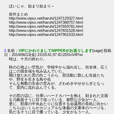
ほいじゃ、始まり始まり～
前作まとめ
http://www.vipss.net/haruhi/1247129327.html
http://www.vipss.net/haruhi/1247388757.html
http://www.vipss.net/haruhi/1247659781.html
http://www.vipss.net/haruhi/1247831528.html
http://www.vipss.net/haruhi/1247901533.html
2
名前：
VIPにかわりましてNIPPERがお送りします
[sage] 投稿
日：2014/06/13(金) 23:03:41.97 ID:2DGnVtPno
時は、十月の終わり。
秋の心地よい空気が、学校中から溢れ出し、街全体、広く
はこの国全域を包み込んでいた。
開け放たれた窓の向こうから、部活動に勤しむ生徒たち
や、野生を生きる鳥や虫
そんな無数の生命の営みが、ざわめきやせせらぎとなっ
て、室内に流れ込んでくる。
その窓の辺に、分厚いハードカバーを抱え、刻まれた文面
を几帳面そうに目で追っている、寡黙な少女が一人。
更に、部屋の中央あたりに位置する会議用の長机に向かい
こちらはいくらかカジュアルな体裁の文庫本のページを、
気だるそうに目で攫っている、少女がもう一人。