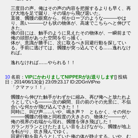
三度目の声。俺はその声の内容を把握するよりも早く、再
び大地を足で蹴り、その場から飛び退いた。
直後、髑髏の眼窩から、何かロープのような―――やは
り、黒い―――ひも状の物体が、高速でこちらへと伸びて
きた。
俺の目には、触手のように見えたその物体が、一瞬前まで
俺の頭部があった空間を引っ掻く。
体が、意識が勝手に、次に取るべき回避行動を探してい
る。手前に逃げては、髑髏が突っ込んでくる……逸れなけ
れば。
逸れなければ……やられる！！
10
名前：
VIPにかわりましてNIPPERがお送りします
[] 投稿
日：2014/06/13(金) 23:09:23.17 ID:2DGnVtPno
「クマァッ！！」
髑髏から伸びた触手がわずかに縮み、再び俺へと放たれよ
うとしている―――次の瞬間、目の前のその光景に、不似
合いな何かが飛び込んできた！！
同時に、叫び声……いや、鳴き声？ ともかく、その何か
―――髑髏の怪物と同程度の大きさの、物体だ―――が、
俺の視界の右端から現れ、髑髏を弾き飛ばした！
ガランガランとけたたましい音を上げながら、髑髏が地上
を転がり、吹き飛んでゆく。
回避行動を取ろうとしていた俺の体が静止する。いや、む