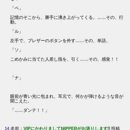
「ペ」
記憶のそこから、勝手に沸き上がってくる。……その、行
動。
「ル」
左手で、ブレザーのボタンを外す……その、単語。
「ソ」
こめかみに当てた人差し指を、引く……その、感覚！！
「ナ」
眼前が青い光に包まれ、耳元で、何かが弾けるような音が
聞こえた。
「……ダンテ！！」
14
名前：
VIPにかわりましてNIPPERがお送りします
[] 投稿