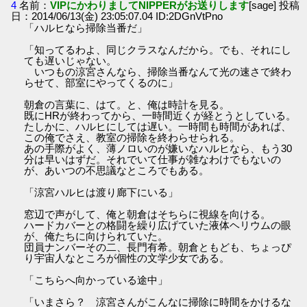
4
名前：
VIPにかわりましてNIPPERがお送りします
[sage] 投稿
日：2014/06/13(金) 23:05:07.04 ID:2DGnVtPno
「ハルヒなら掃除当番だ」
「知ってるわよ、同じクラスなんだから。でも、それにし
ても遅いじゃない。
いつもの涼宮さんなら、掃除当番なんて光の速さで終わ
らせて、部室にやってくるのに」
朝倉の言葉に、はて。と、俺は時計を見る。
既にHRが終わってから、一時間近くが経とうとしている。
たしかに、ハルヒにしては遅い。一時間も時間があれば、
この俺でさえ、教室の掃除を終わらせられる。
あの手際がよく、薄ノロいのが嫌いなハルヒなら、もう30
分は早いはずだ。それでいて仕事が雑なわけでもないの
が、あいつの不思議なところでもある。
「涼宮ハルヒは渡り廊下にいる」
窓辺で声がして、俺と朝倉はそちらに視線を向ける。
ハードカバーとの格闘を繰り広げていた液体ヘリウムの眼
が、俺たちに向けられていた。
団員ナンバーその二、長門有希。朝倉ともども、ちょっぴ
り宇宙人なところが個性の文学少女である。
「こちらへ向かっている途中」
「いまさら？ 涼宮さんがこんなに掃除に時間をかけるな