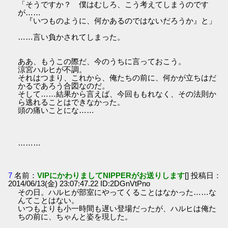
「そうですか？ 僕はむしろ、こう考えてしまうのです
が……
『いつものように、何かあるのではないだろうか』と」
……言い負かされてしまった。
ああ、もうこの際だ、今のうちに言っておこう。
涼宮ハルヒが不調。
それはつまり、これから、俺たちの前に、何かが立ちはだ
かるであろう合図なのだ。
そして……結果から言えば、今回ももれなく、その法則か
ら逃れることはできなかった。
頭の痛いことにな……
………
7
名前：
VIPにかわりましてNIPPERがお送りします
[] 投稿日：
2014/06/13(金) 23:07:47.22 ID:2DGnVtPno
その日。ハルヒが部室にやってくることはなかった……な
んてことはない。
いつもよりも小一時間も遅い登場だったが、ハルヒは俺た
ちの前に、ちゃんと姿を現した。