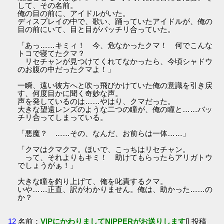
して、その名前。
俺の目の前に、アイドルがいた。
ディスプレイの中で、歌い、踊っていたアイドルが、俺の
目の前にいて、目と目がバッチリ合っていた。
「あっ……キミィ！ 今、危なかったクマ！ 何でこんな
トコで寝てたクマ？
リセチャンが見つけてくれてなかったら、今頃シャドウ
のお腹の中だったクマよ！」
一瞬、遠い彼方へと吹っ飛びかけていた俺の意識を引き戻
す、何度目かに聞く奇妙な声。
声を発しているのは……やはり、クマだった。
大きな望遠レンズのような二つの瞳が、俺の瞳と……バッ
チリ合ってしまっている。
「悪魔？ ……その、なんだ、お前らは一体……」
「クマはクマクマ。ほいで、こっちはリセチャン。
って、それよりもキミ！ 助けてもらったらアリガトウ
でしょうがぁ！」
大きな瞳を釣り上げて、俺を叱責するクマ。
いや……正直、訳がわかりません。俺は、助かった……の
か？
12
名前：
VIPにかわりましてNIPPERがお送りします
[] 投稿