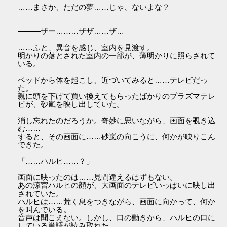
……まさか、ただの夢……じゃ、ないよな？
―――ザー………ザザ……ザ…
……ふと、異音を感じ、室内を見渡す。
明かりの落とされた室内の一部が、薄明かりに照らされて
いる。
ベッドから体を起こし、近づいてみると……テレビだっ
た。
親に頭を下げて買い換えてもらったばかりのプラズマテレ
ビが、砂嵐を映し出していた。
消し忘れたのだろうか。奇妙に思いながら、画面を覗き込
む……
すると、その画面に……砂嵐の向こうに、何かが映りこん
できた。
「……ハルヒ……？」
画面に映ったのは……見間違えるはずもない。
あの涼宮ハルヒの顔が、大画面のテレビいっぱいに映し出
されていた。
ハルヒは……荒く息をつきながら、画面に向かって、何か
を叫んでいる。
音声は聞こえない。しかし、口の動きから、ハルヒの口に
している単語が読み取れた。