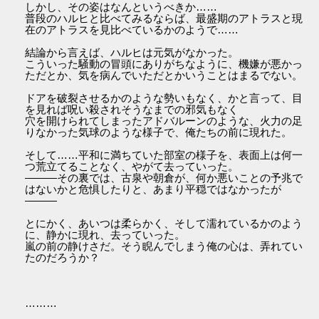
しかし、その姿はなんというべきか……
普段のハルヒと比べてみるならば、最盛期のアトラスと現
在のアトラスを見比べているかのようで……
結論から言えば、ハルヒは元気がなかった。
こういった騒動の冒頭にありがちなように、機嫌が悪かっ
ただとか、気を病んでいただとかいうことはまるでない。
ドアを破裂させるかのような勢いもなく、かと言って、目
を見れば呪い殺されそうなまでの邪気もなく
穴を開けられてしまったアドバルーンのような、火力の足
りなかった気球のような様子で、俺たちの前に現れた。
そして……平和に満ちていた部室の様子を、表面上は何一
つ荒立てることなく、やがて去っていった。
―――その裏では、古泉や朝倉が、何か悪いことの予兆で
はないかと危惧したりと、あまり平穏ではなかったが
―――
とにかく、あいつは柔らかく、そして濡れているかのよう
に、静かに現れ、去っていった。
嵐の前の静けさだ。そう睨んでしまう俺の心は、弄れてい
たのだろうか？
………