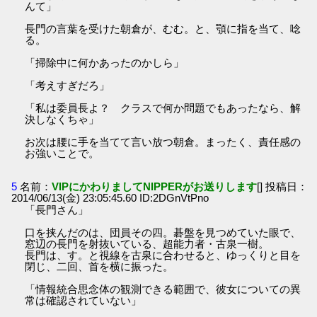
んて」
長門の言葉を受けた朝倉が、むむ。と、顎に指を当て、唸
る。
「掃除中に何かあったのかしら」
「考えすぎだろ」
「私は委員長よ？ クラスで何か問題でもあったなら、解
決しなくちゃ」
お次は腰に手を当てて言い放つ朝倉。まったく、責任感の
お強いことで。
5
名前：
VIPにかわりましてNIPPERがお送りします
[] 投稿日：
2014/06/13(金) 23:05:45.60 ID:2DGnVtPno
「長門さん」
口を挟んだのは、団員その四。碁盤を見つめていた眼で、
窓辺の長門を射抜いている、超能力者・古泉一樹。
長門は、す。と視線を古泉に合わせると、ゆっくりと目を
閉じ、二回、首を横に振った。
「情報統合思念体の観測できる範囲で、彼女についての異
常は確認されていない」