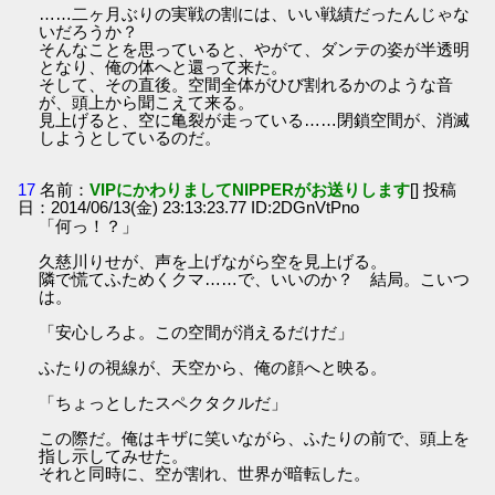
……二ヶ月ぶりの実戦の割には、いい戦績だったんじゃな
いだろうか？
そんなことを思っていると、やがて、ダンテの姿が半透明
となり、俺の体へと還って来た。
そして、その直後。空間全体がひび割れるかのような音
が、頭上から聞こえて来る。
見上げると、空に亀裂が走っている……閉鎖空間が、消滅
しようとしているのだ。
17
名前：
VIPにかわりましてNIPPERがお送りします
[] 投稿
日：2014/06/13(金) 23:13:23.77 ID:2DGnVtPno
「何っ！？」
久慈川りせが、声を上げながら空を見上げる。
隣で慌てふためくクマ……で、いいのか？ 結局。こいつ
は。
「安心しろよ。この空間が消えるだけだ」
ふたりの視線が、天空から、俺の顔へと映る。
「ちょっとしたスペクタクルだ」
この際だ。俺はキザに笑いながら、ふたりの前で、頭上を
指し示してみせた。
それと同時に、空が割れ、世界が暗転した。