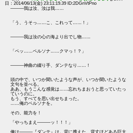
日：2014/06/13(金) 23:11:19.39 ID:2DGnVtPno
―――我は汝、汝は我……
「う、うそっ……こ、これって……！」
―――我は汝の心の海より出でし物……
「ペッ……ペルソナ……クマっ！？」
―――神曲の綴り手、ダンテなり……！
頭の中で、いつか聞いたような声が、いつか聞いたような
文句を並べる。
ああ、もうこんな感覚は……忘れちまおうと思っていたっ
ていうのに。
もう、すべてを思い出せちまった。
……俺のペルソナを。
その、能力を！
「やっちまえ―――ッ！！！」
俺は―――『ダンテ』は。背に携えた、背丈ほどある巨大