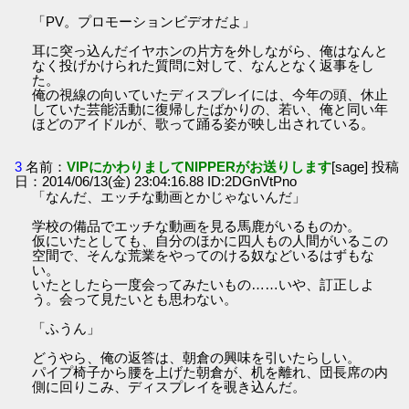
「PV。プロモーションビデオだよ」
耳に突っ込んだイヤホンの片方を外しながら、俺はなんと
なく投げかけられた質問に対して、なんとなく返事をし
た。
俺の視線の向いていたディスプレイには、今年の頭、休止
していた芸能活動に復帰したばかりの、若い、俺と同い年
ほどのアイドルが、歌って踊る姿が映し出されている。
3
名前：
VIPにかわりましてNIPPERがお送りします
[sage] 投稿
日：2014/06/13(金) 23:04:16.88 ID:2DGnVtPno
「なんだ、エッチな動画とかじゃないんだ」
学校の備品でエッチな動画を見る馬鹿がいるものか。
仮にいたとしても、自分のほかに四人もの人間がいるこの
空間で、そんな荒業をやってのける奴などいるはずもな
い。
いたとしたら一度会ってみたいもの……いや、訂正しよ
う。会って見たいとも思わない。
「ふうん」
どうやら、俺の返答は、朝倉の興味を引いたらしい。
パイプ椅子から腰を上げた朝倉が、机を離れ、団長席の内
側に回りこみ、ディスプレイを覗き込んだ。