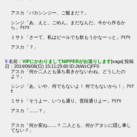
アスカ「バカシンジー、ご飯まだ？」
シンジ「あ、えと、ごめん。まだなんだ。今から作るか
ら」ｱｾｱｾ
ミサト「さーて、私はビールでも飲もうかなーっと」ｱｾｱｾ
アスカ「？」
9
名前：
VIPにかわりましてNIPPERがお送りします
[saga] 投稿
日：2014/06/08(日) 15:11:29.60 ID:JbWzCjFF0
アスカ「何か二人とも落ち着きがないわね、どうしたの
よ？」
シンジ「あ、いや、何でもないよ！ 何でもないから！」ｱｾｱ
ｾ
ミサト「そうよー、いつも通り。普段通りよー」ｱｾｱｾ
アスカ「……？」
アスカ「何か変ね……？ 二人とも、何かアタシに隠し事し
てない？」