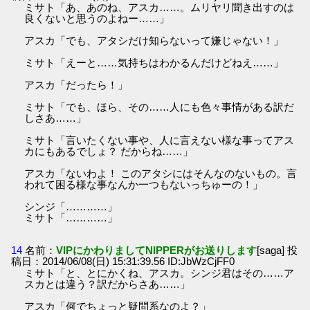
ミサト「あ、あのね、アスカ……。ムリヤリ聞き出すのは
良くないと思うのよねー……」
アスカ「でも、アタシだけ知らないって嫌じゃない！」
ミサト「えーと……気持ちはわかるんだけどねえ……」
アスカ「だったら！」
ミサト「でも、ほら、その……人にも色々事情がある訳だ
しさあ……」
ミサト「言いたくない事や、人に言えない様な事ってアス
カにもあるでしょ？ だからね……」
アスカ「ないわよ！ このアタシにはそんなのないもの。言
われて困る様な事なんか一つもないっちゅーの！」
シンジ「…………」
ミサト「…………」
14
名前：
VIPにかわりましてNIPPERがお送りします
[saga] 投
稿日：2014/06/08(日) 15:31:39.56 ID:JbWzCjFF0
ミサト「と、とにかくね、アスカ。シンジ君はその……ア
スカとは違う？訳だからさあ……」
アスカ「何でちょっと疑問系なのよ？」