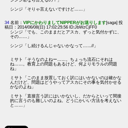
シンジ「そりゃ言えないですけど……」
34
名前：
VIPにかわりましてNIPPERがお送りします
[saga] 投
稿日：2014/06/08(日) 17:02:29.56 ID:JbWzCjFF0
シンジ「でも、このままだとアスカ、ずっと気付かずに、
その……」
シンジ「し続けるんじゃないかなって……//」
ミサト「そうなのよねー……。ちょっち流石にそれは
ね……。教育上の問題もあるけど、何よりモラルの問題
ね」
ミサト「このまま放置しておく訳にはいかないのは確かな
んだけど、問題はどうやってアスカにその事を気付かせる
かなのよね」
ミサト「直接言う訳にはいかないし、だからといって間接
的に言うのも難しいのよね。どうにかいい方法を考えない
と……」