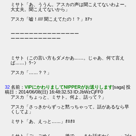
ミサト「あ、ううん。アスカの声は聞こえてないわよー。
大丈夫。聞こえてないから」
アスカ「嘘！//// 聞こえてたの！？」ｶｱｯ
ーーーーーーーーーーーーーーー
ーーーーーーーーーーー
ミサト（この言い方もダメかあ……。じゃあ、何て言え
ば……）ｳｰﾝ
アスカ「……？？」
32
名前：
VIPにかわりましてNIPPERがお送りします
[saga] 投
稿日：2014/06/08(日) 16:48:32.53 ID:JbWzCjFF0
アスカ「ちょっと、ミサト。何よ、話って？」
アスカ「さっきからずっと黙っちゃって。話があるなら早
くしてよ」
ミサト「あ、えっと……」ｵﾛｵﾛ
ミサト「ご、ごめん……。後で……また話すから……」ﾌｲｯ