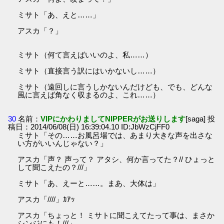
ミサト「あ、えと……」
アスカ「？」
ミサト（何て言えばいいのよ、私……）
ミサト（直接言う訳にはいかないし……）
ミサト（遠回しに言うしかないんだけども、でも、どんな
風に言えば角なく収まるのよ、これ……）
30
名前：
VIPにかわりましてNIPPERがお送りします
[saga] 投
稿日：2014/06/08(日) 16:39:04.10 ID:JbWzCjFF0
ミサト「その……お風呂場では、あまり大きな声を出さな
い方がいいんじゃない？」
アスカ「声？ 声って？ アタシ、何か言ってた？// ひょっと
して聞こえたの？///」
ミサト「あ、えーと……。まあ、大体は」
アスカ「////」ｶｱｯ
アスカ「ちょっと！ ミサトに聞こえてたって事は、まさか
シンジにも！///」