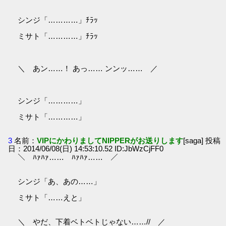
シンジ「…………」ﾁﾗｯ
ミサト「…………」ﾁﾗｯ
＼ あン……！ あっ…… ンンッ…… ／
シンジ「…………」
ミサト「…………」
3
名前：
VIPにかわりましてNIPPERがお送りします
[saga] 投稿
日：2014/06/08(日) 14:53:10.52 ID:JbWzCjFF0
＼ ﾊｧﾊｧ…… ﾊｧﾊｧ…… ／
シンジ「あ、あの……」
ミサト「……えと」
＼ やだ、下着ベトベトじゃない……// ／