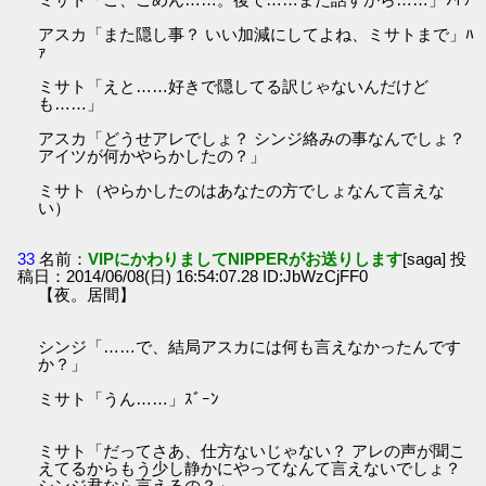
アスカ「また隠し事？ いい加減にしてよね、ミサトまで」ﾊ
ｧ
ミサト「えと……好きで隠してる訳じゃないんだけど
も……」
アスカ「どうせアレでしょ？ シンジ絡みの事なんでしょ？
アイツが何かやらかしたの？」
ミサト（やらかしたのはあなたの方でしょなんて言えな
い）
33
名前：
VIPにかわりましてNIPPERがお送りします
[saga] 投
稿日：2014/06/08(日) 16:54:07.28 ID:JbWzCjFF0
【夜。居間】
シンジ「……で、結局アスカには何も言えなかったんです
か？」
ミサト「うん……」ｽﾞｰﾝ
ミサト「だってさあ、仕方ないじゃない？ アレの声が聞こ
えてるからもう少し静かにやってなんて言えないでしょ？
シンジ君なら言えるの？」