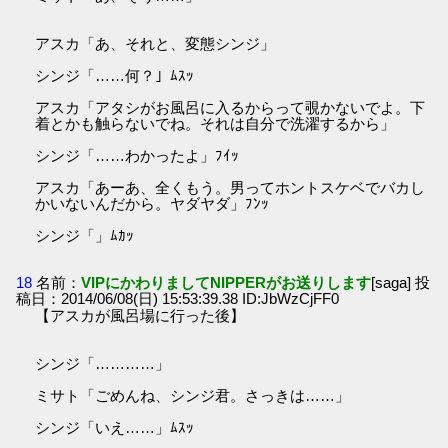
アスカ「あ、それと、変態シンジ」
シンジ「……何？」ﾑｽｯ
アスカ「アタシがお風呂に入るからって覗かないでよ。下
着とかも触らないでね。それは自分で洗濯するから」
シンジ「……わかったよ」ﾌｲｯ
アスカ「あーあ、全くもう。男ってホントスケベでバカし
かいないんだから。ヤダヤダ」ﾌﾝｯ
シンジ「」ﾑｶｯ
18
名前：
VIPにかわりましてNIPPERがお送りします
[saga] 投
稿日：2014/06/08(日) 15:53:39.38 ID:JbWzCjFF0
【アスカが風呂場に行った後】
シンジ「…………」
ミサト「ごめんね、シンジ君。さっきは……」
シンジ「いえ……」ﾑｽｯ