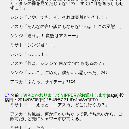
りアタシの裸を見てたじゃないの！ すぐに目を逸らしもせ
ずに！」
シンジ「いや、でも、そ、それは突然だったし！」
アスカ「そんなの言い訳にもならないわよ！ この変態！」
シンジ「違うよ！ 変態はアスーー」
ミサト「シンジ君！！」
シンジ「っ……！」
アスカ「何よ、シンジ？ 何か文句でもあるの？」
シンジ「……ご、ごめん。僕が……悪かった」ﾌｲｯ
アスカ「ふんっ。サイテー」ｽﾀｽﾀ
17
名前：
VIPにかわりましてNIPPERがお送りします
[saga] 投
稿日：2014/06/08(日) 15:49:57.31 ID:JbWzCjFF0
ミサト「……えっと……アスカ、どこに行くの？」
アスカ「お風呂。何か汗かいちゃって気持ち悪いから、ご
飯前だけど先にシャワー浴びてくる」
ミサト「あ、そう……」