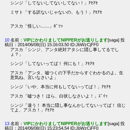
シンジ「してないしてないしてない！」ｱｾｱｾ
ミサト「する訳ないじゃないの、もう！」ｱｾｱｾ
アスカ「怪しい……」ﾎﾞｿｯ
10
名前：
VIPにかわりましてNIPPERがお送りします
[saga] 投
稿日：2014/06/08(日) 15:16:03.50 ID:JbWzCjFF0
アスカ「シンジ、アンタ絶対アタシに隠し事してるでし
ょ？」
シンジ「してないってば！ 何にも！」ｱｾｱｾ
アスカ「アンタ、嘘つくの下手だからすぐわかるのよ。生
意気ね、言いなさいよ」
シンジ「いや、本当に何もしてないってば！」ｱｾｱｾ
アスカ「嘘つき！ ほら、白状しなさいよ！」ｽﾞｲｯ
シンジ「違う！ 本当に隠し事なんかしてないってば！ 信じ
てよ、アスカ！」ｱｾｱｾ
13
名前：
VIPにかわりましてNIPPERがお送りします
[saga] 投
稿日：2014/06/08(日) 15:23:54.54 ID:JbWzCjFF0