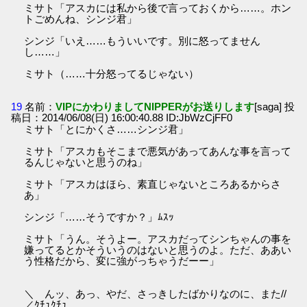
ミサト「アスカには私から後で言っておくから……。ホン
トごめんね、シンジ君」
シンジ「いえ……もういいです。別に怒ってません
し……」
ミサト（……十分怒ってるじゃない）
19
名前：
VIPにかわりましてNIPPERがお送りします
[saga] 投
稿日：2014/06/08(日) 16:00:40.88 ID:JbWzCjFF0
ミサト「とにかくさ……シンジ君」
ミサト「アスカもそこまで悪気があってあんな事を言って
るんじゃないと思うのね」
ミサト「アスカはほら、素直じゃないところあるからさ
あ」
シンジ「……そうですか？」ﾑｽｯ
ミサト「うん。そうよー。アスカだってシンちゃんの事を
嫌ってるとかそういうのはないと思うのよ。ただ、ああい
う性格だから、変に強がっちゃうだーー」
＼ んッ、あっ、やだ、さっきしたばかりなのに、また//
／ｸﾁｭｸﾁｭ