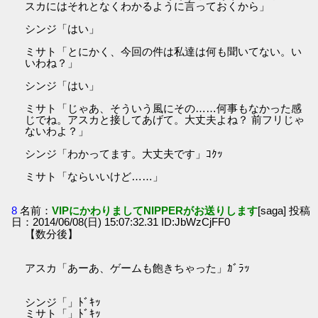
スカにはそれとなくわかるように言っておくから」
シンジ「はい」
ミサト「とにかく、今回の件は私達は何も聞いてない。い
いわね？」
シンジ「はい」
ミサト「じゃあ、そういう風にその……何事もなかった感
じでね。アスカと接してあげて。大丈夫よね？ 前フリじゃ
ないわよ？」
シンジ「わかってます。大丈夫です」ｺｸｯ
ミサト「ならいいけど……」
8
名前：
VIPにかわりましてNIPPERがお送りします
[saga] 投稿
日：2014/06/08(日) 15:07:32.31 ID:JbWzCjFF0
【数分後】
アスカ「あーあ、ゲームも飽きちゃった」ｶﾞﾗｯ
シンジ「」ﾄﾞｷｯ
ミサト「」ﾄﾞｷｯ