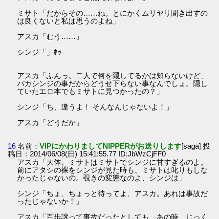
ミサト「だからその……ね。とにかくムリヤリ聞き出すの
は良くないと私は思うのよね」
アスカ「むう……」
シンジ「」ﾎｯ
アスカ「ふんっ。二人で何を隠してるかは知らないけど、
バカシンジの事だからどうせ下らない事なんでしょ。隠し
ていたエロ本でもミサトに見つかったの？」
シンジ「ち、違うよ！ そんなんじゃないよ！」
アスカ「どうだか」
16
名前：
VIPにかわりましてNIPPERがお送りします
[saga] 投
稿日：2014/06/08(日) 15:41:55.77 ID:JbWzCjFF0
アスカ「大体、ミサトはミサトでシンジに甘すぎるのよ。
前にアタシの裸をシンジが見た時も、ミサトは叱りもしな
かったじゃないの。覗きの変態なのよ、シンジは」
シンジ「ちょ、ちょっと待ってよ、アスカ。あれは事故だ
ったじゃないか！」
アスカ「百歩譲って事故だったとしても、あの時、じっく