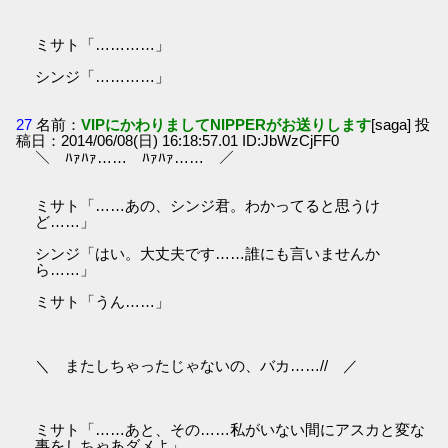
ミサト「…………」
シンジ「…………」
27
名前：
VIPにかわりましてNIPPERがお送りします
[saga] 投
稿日：2014/06/08(日) 16:18:57.01 ID:JbWzCjFF0
＼ ﾊｧﾊｧ…… ﾊｧﾊｧ…… ／
ミサト「……あの、シンジ君。わかってると思うけ
ど……」
シンジ「はい。大丈夫です……誰にも言いませんか
ら……」
ミサト「うん……」
＼ またしちゃったじゃないの、バカ……// ／
ミサト「……あと、その……私がいない間にアスカと変な
事をしちゃあダメよ」