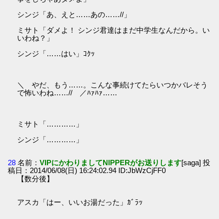
シンジ「あ、えと……あの……//」
ミサト「ダメよ！ シンジ君達はまだ中学生なんだから。い
いわね？」
シンジ「……はい」ｺｸｯ
＼ やだ、もう……。こんな事続けてたらいつかバレそう
で怖いわね……// ／ﾊｧﾊｧ……
ミサト「…………」
シンジ「…………」
28
名前：
VIPにかわりましてNIPPERがお送りします
[saga] 投
稿日：2014/06/08(日) 16:24:02.94 ID:JbWzCjFF0
【数分後】
アスカ「はー、いいお湯だった」ｶﾞﾗｯ