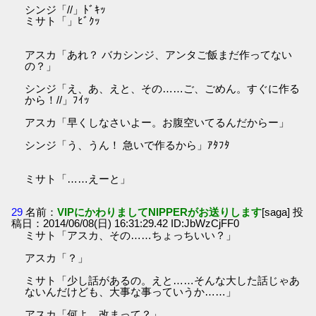
シンジ「//」ﾄﾞｷｯ
ミサト「」ﾋﾞｸｯ
アスカ「あれ？ バカシンジ、アンタご飯まだ作ってない
の？」
シンジ「え、あ、えと、その……ご、ごめん。すぐに作る
から！//」ﾌｲｯ
アスカ「早くしなさいよー。お腹空いてるんだからー」
シンジ「う、うん！ 急いで作るから」ｱﾀﾌﾀ
ミサト「……えーと」
29
名前：
VIPにかわりましてNIPPERがお送りします
[saga] 投
稿日：2014/06/08(日) 16:31:29.42 ID:JbWzCjFF0
ミサト「アスカ、その……ちょっちいい？」
アスカ「？」
ミサト「少し話があるの。えと……そんな大した話じゃあ
ないんだけども、大事な事っていうか……」
アスカ「何よ、改まって？」