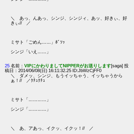
＼ あっ、んあっ、シンジ、シンジィ、あッ、好きぃ、好
きぃ// ／
ミサト「ごめん……」ﾎﾞｿｯ
シンジ「いえ……」
25
名前：
VIPにかわりましてNIPPERがお送りします
[saga] 投
稿日：2014/06/08(日) 16:11:32.25 ID:JbWzCjFF0
＼ ダメッ、シンジ、もうイッちゃう、イッちゃうから
ぁ！// ／ｸﾁｭｸﾁｭ
ミサト「…………」
シンジ「…………」
＼ あ、アあっ、イクッ、イクッ！// ／