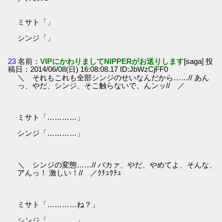
ミサト「」
シンジ「」
23
名前：
VIPにかわりましてNIPPERがお送りします
[saga] 投
稿日：2014/06/08(日) 16:08:08.17 ID:JbWzCjFF0
＼ それもこれも全部シンジのせいなんだから……// あん
っ、やだ、シンジ、そこ触らないで、んンッ// ／
ミサト「…………」
シンジ「…………」
＼ シンジの変態……// バカァ、やだ、やめてよ、そんな、
アんっ！ 激しい！// ／ｸﾁｭｸﾁｭ
ミサト「…………ね？」
シンジ「…………」