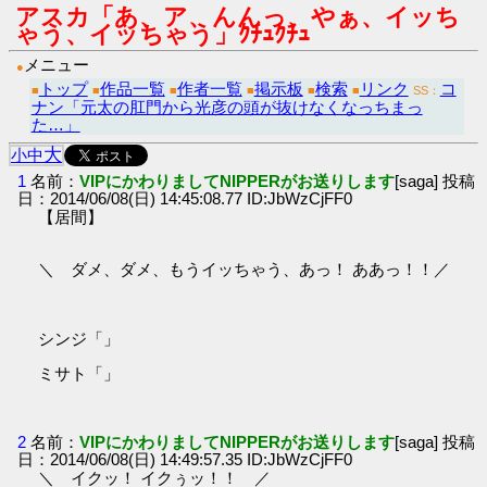
アスカ「あ、ア、んんっ、やぁ、イッち
ゃう、イッちゃう」ｸﾁｭｸﾁｭ
メニュー
●
トップ
作品一覧
作者一覧
掲示板
検索
リンク
コ
■
■
■
■
■
■
SS：
ナン「元太の肛門から光彦の頭が抜けなくなっちまっ
た…」
大
小
中
1
名前：
VIPにかわりましてNIPPERがお送りします
[saga] 投稿
日：2014/06/08(日) 14:45:08.77 ID:JbWzCjFF0
【居間】
＼ ダメ、ダメ、もうイッちゃう、あっ！ ああっ！！／
シンジ「」
ミサト「」
2
名前：
VIPにかわりましてNIPPERがお送りします
[saga] 投稿
日：2014/06/08(日) 14:49:57.35 ID:JbWzCjFF0
＼ イクッ！ イクぅッ！！ ／