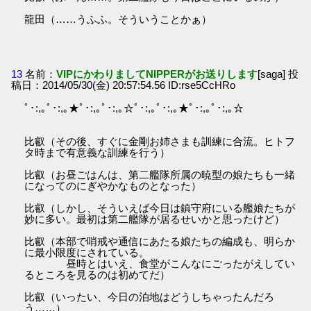
龍田（……うふふ。そういうことかぁ）
13
名前：
VIPにかわりましてNIPPERがお送りします
[saga] 投
稿日：2014/05/30(金) 20:57:54.56 ID:rse5CcHRo
ﾟ･:,｡ﾟ･:,｡★ﾟ･:,｡ﾟ･:,｡☆ﾟ･:,｡ﾟ･:,｡★ﾟ･:,｡ﾟ･:,｡☆
比叡（その後、すぐに金剛お姉さまも訓練に合流。ヒトフ
タ時まで有意義な訓練を行う）
比叡（お昼ごはんは、第二艦隊所属の暁型の娘たちも一緒
になってのにぎやかなものとなった）
比叡（しかし、そういえば今日は鎮守府にいる艦娘たちが
妙に多い。最初は第二艦隊が居るせいかと思ったけど）
比叡（本部で哨戒や通信にあたる娘たちの編成も、明らか
に最小限度にされている。
昼時とはいえ、食堂がこんなにごったがえしてい
るところを見るのは初めてだ）
比叡（いったい、今日の泊地はどうしちゃったんだろ
う……）