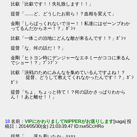
比叡「比叡です！！失礼致します！！」
提督「……ど、どうしたお前ら！？血相を変えて」
金剛「しらばっくれないでヨー！！私達にはゼーンブわか
ってるんだからネー！？」ｶﾞｼｯ
比叡「一体この泊地にどんな敵が来るんです！？」ｶﾞｼｯ
提督「な、何の話だ！？」
金剛「ヒトヨン時にデンジャーなエネミーがココに来るん
でショー！？」ﾌﾞﾝﾌﾞﾝ
比叡「決戦のためにみんなを集めているんですよね！？
提督、どうして教えてくれなかったんです！？」ｶﾞｼ
ｶﾞｼ
提督「ちょ、ちょっと待て！？何の話かさっぱりわから
ん！！あと離せ！！」
18
名前：
VIPにかわりましてNIPPERがお送りします
[saga] 投
稿日：2014/05/30(金) 21:03:39.47 ID:rse5CcHRo
提督「……落ち着いたか」ﾊｧﾊｧ