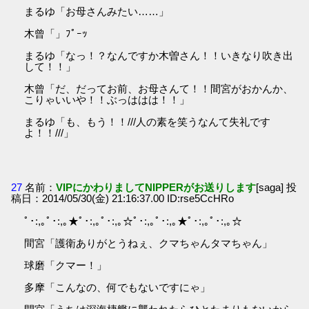
まるゆ「お母さんみたい……」
木曾「」ﾌﾟｰｯ
まるゆ「なっ！？なんですか木曽さん！！いきなり吹き出
して！！」
木曾「だ、だってお前、お母さんて！！間宮がおかんか、
こりゃいいや！！ぶっははは！！」
まるゆ「も、もう！！///人の素を笑うなんて失礼です
よ！！///」
27
名前：
VIPにかわりましてNIPPERがお送りします
[saga] 投
稿日：2014/05/30(金) 21:16:37.00 ID:rse5CcHRo
ﾟ･:,｡ﾟ･:,｡★ﾟ･:,｡ﾟ･:,｡☆ﾟ･:,｡ﾟ･:,｡★ﾟ･:,｡ﾟ･:,｡☆
間宮「護衛ありがとうねぇ、クマちゃんタマちゃん」
球磨「クマー！」
多摩「こんなの、何でもないですにゃ」