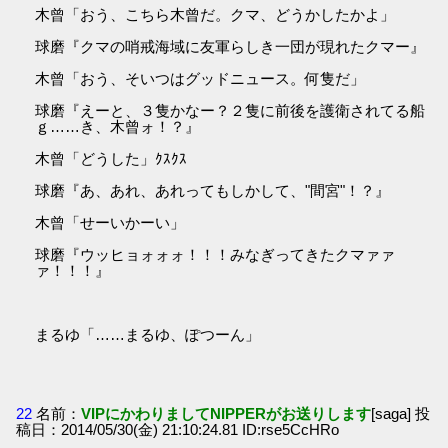
木曾「おう、こちら木曾だ。クマ、どうかしたかよ」
球磨『クマの哨戒海域に友軍らしき一団が現れたクマー』
木曾「おう、そいつはグッドニュース。何隻だ」
球磨『えーと、３隻かなー？２隻に前後を護衛されてる船
ｇ……き、木曾ォ！？』
木曾「どうした」ｸｽｸｽ
球磨『あ、あれ、あれってもしかして、"間宮"！？』
木曾「せーいかーい」
球磨『ウッヒョォォォ！！！みなぎってきたクマァァ
ァ！！！』
まるゆ「……まるゆ、ぽつーん」
22
名前：
VIPにかわりましてNIPPERがお送りします
[saga] 投
稿日：2014/05/30(金) 21:10:24.81 ID:rse5CcHRo