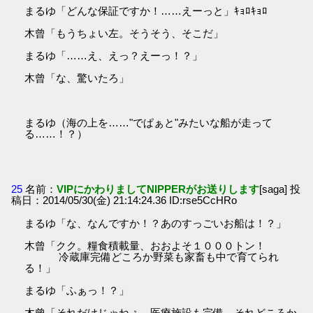
まるゆ「どんな保証ですか！……えーっと」ｷｮﾛｷｮﾛ
木曾「もうちょい左。そうそう、そこだ」
まるゆ「……え、えっ？えーっ！？」
木曾「な、驚いたろ」
まるゆ（海の上を……"でぱぁと"みたいな船が走って
る……！？）
25
名前：
VIPにかわりましてNIPPERがお送りします
[saga] 投
稿日：2014/05/30(金) 21:14:24.36 ID:rse5CcHRo
まるゆ「な、なんですか！？あのすっごいお船は！？」
木曾「クク。糧食積載量、おおよそ１０００トン！
冷蔵庫完備どころか野菜も家畜も中で育てられ
る！」
まるゆ「ふぁっ！？」
木曾「それだけじゃねぇ。医療施設も完備、それどころか