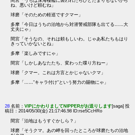
間宮「うちは深海棲艦に襲われたらひとたまりもないから
ね、悪いけど頼むね」
球磨「そのための軽巡ですクマー」
多摩「今日はうちの泊地から対潜警戒部隊も出てる……大
丈夫にゃ」
間宮「そうなの、それは頼もしいわ。じゃあ私たちもはり
きっていかないとね」
多摩「楽しみですにゃ」
間宮「しかしあなたたち、変わった喋り方ねー」
球磨「クマー。これは方言とかじゃないクマ」
多摩「……"キャラ付け"という努力の賜物にゃ」
28
名前：
VIPにかわりましてNIPPERがお送りします
[saga] 投
稿日：2014/05/30(金) 21:17:46.98 ID:rse5CcHRo
間宮「泊地はもうすぐかしら？」
球磨「そうクマ。あの岬を回ったところが球磨たちの泊地