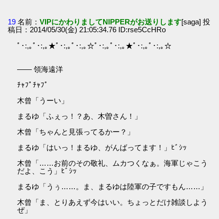
19
名前：
VIPにかわりましてNIPPERがお送りします
[saga] 投
稿日：2014/05/30(金) 21:05:34.76 ID:rse5CcHRo
ﾟ･:,｡ﾟ･:,｡★ﾟ･:,｡ﾟ･:,｡☆ﾟ･:,｡ﾟ･:,｡★ﾟ･:,｡ﾟ･:,｡☆
―― 領海遠洋
ﾁｬﾌﾟﾁｬﾌﾟ
木曾「うーい」
まるゆ「ふぇっ！？あ、木曽さん！」
木曾「ちゃんと見張ってるかー？」
まるゆ「はいっ！まるゆ、がんばってます！」ﾋﾞｼｯ
木曾「……お前のその敬礼、ムカつくなぁ。海軍じゃこう
だよ、こう」ﾋﾞｼｯ
まるゆ「うぅ……。ま、まるゆは陸軍の子ですもん……」
木曾「ま、とりあえず今はいい。ちょっとだけ雑談しよう
ぜ」