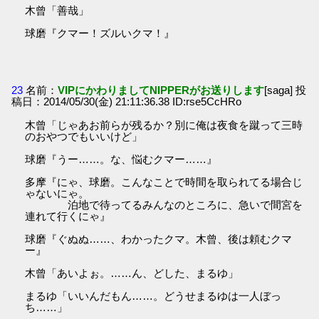
木曾「善哉」
球磨『クマー！ズルいクマ！』
23
名前：
VIPにかわりましてNIPPERがお送りします
[saga] 投
稿日：2014/05/30(金) 21:11:36.38 ID:rse5CcHRo
木曾「じゃあお前らが残るか？別に俺は夜食を蹴って三時
のおやつでもいいけど」
球磨『うー……。な、悩むクマー……』
多摩『にゃ、球磨。こんなことで時間を取られてる場合じ
ゃないにゃ。
泊地で待ってるみんなのところに、急いで間宮を
連れて行くにゃ』
球磨『ぐぬぬ……、わかったクマ。木曾、後は頼むクマ
ー』
木曾「あいよぉ。……ん、どした、まるゆ」
まるゆ「いいんだもん……。どうせまるゆは一人ぼっ
ち……」