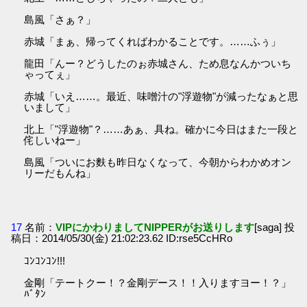
島風「さぁ？」
赤城「まぁ、帰ってくればわかることです。……ふぅ」
龍田「んー？どうしたのぉ赤城さん、ため息なんかついち
ゃってぇ」
赤城「いえ……。最近、味噌汁の"浮遊物"が減ったなぁと思
いまして」
北上「"浮遊物"？……あぁ、具ね。確かに今日はまた一段と
侘しいねー」
島風「ついにお麩も昨日なくなって、今朝からわかめオン
リーだもんね」
17
名前：
VIPにかわりましてNIPPERがお送りします
[saga] 投
稿日：2014/05/30(金) 21:02:23.62 ID:rse5CcHRo
ｺﾝｺﾝｺﾝ!!!
金剛「テートクー！？金剛デース！！入りますヨー！？」
ﾊﾞﾀﾝ