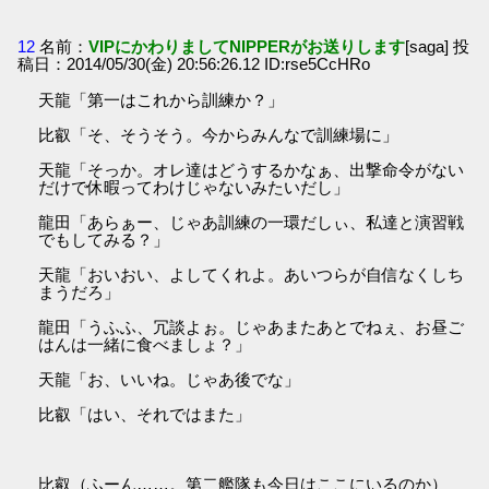
12
名前：
VIPにかわりましてNIPPERがお送りします
[saga] 投
稿日：2014/05/30(金) 20:56:26.12 ID:rse5CcHRo
天龍「第一はこれから訓練か？」
比叡「そ、そうそう。今からみんなで訓練場に」
天龍「そっか。オレ達はどうするかなぁ、出撃命令がない
だけで休暇ってわけじゃないみたいだし」
龍田「あらぁー、じゃあ訓練の一環だしぃ、私達と演習戦
でもしてみる？」
天龍「おいおい、よしてくれよ。あいつらが自信なくしち
まうだろ」
龍田「うふふ、冗談よぉ。じゃあまたあとでねぇ、お昼ご
はんは一緒に食べましょ？」
天龍「お、いいね。じゃあ後でな」
比叡「はい、それではまた」
比叡（ふーん……。第二艦隊も今日はここにいるのか）