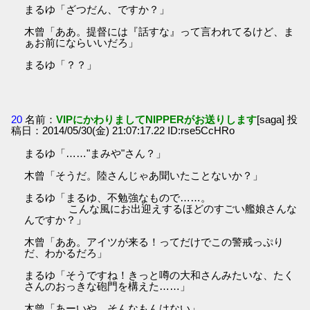
まるゆ「ざつだん、ですか？」
木曾「ああ。提督には『話すな』って言われてるけど、ま
ぁお前にならいいだろ」
まるゆ「？？」
20
名前：
VIPにかわりましてNIPPERがお送りします
[saga] 投
稿日：2014/05/30(金) 21:07:17.22 ID:rse5CcHRo
まるゆ「……"まみや"さん？」
木曾「そうだ。陸さんじゃあ聞いたことないか？」
まるゆ「まるゆ、不勉強なもので……。
こんな風にお出迎えするほどのすごい艦娘さんな
んですか？」
木曾「ああ。アイツが来る！ってだけでこの警戒っぷり
だ、わかるだろ」
まるゆ「そうですね！きっと噂の大和さんみたいな、たく
さんのおっきな砲門を構えた……」
木曾「あーいや、そんなもんはない」