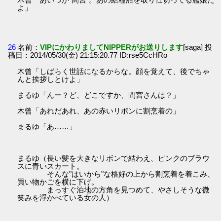
よ」
26
名前：
VIPにかわりましてNIPPERがお送りします
[saga] 投
稿日：2014/05/30(金) 21:15:20.77 ID:rse5CcHRo
木曾「しばらく世話になるからな。顔を覚えて、後でちゃ
んと挨拶しとけよ」
まるゆ「んー？ど、どこですか、間宮さんは？」
木曾「あれだあれ、あの赤いリボンに割烹着の」
まるゆ「あ……」
まるゆ（長い髪を大きなリボンで結わえ、ピンクのブラウ
スに青いスカート。
そんな"はいから"な格好の上から割烹着を着こみ、
買い物かごを横に下げ。
まっすぐ泊地の方角を見つめて、やさしそうな微
笑みを浮かべている女の人）