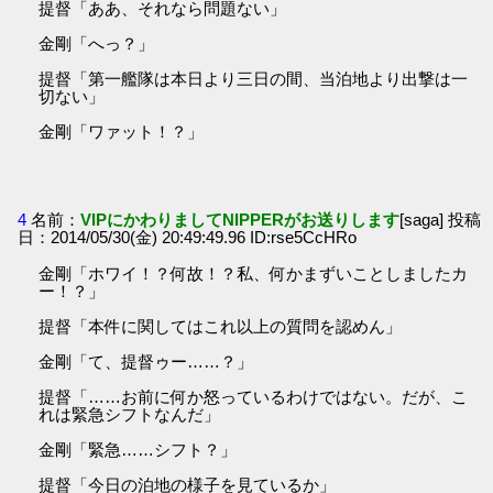
提督「ああ、それなら問題ない」
金剛「へっ？」
提督「第一艦隊は本日より三日の間、当泊地より出撃は一
切ない」
金剛「ワァット！？」
4
名前：
VIPにかわりましてNIPPERがお送りします
[saga] 投稿
日：2014/05/30(金) 20:49:49.96 ID:rse5CcHRo
金剛「ホワイ！？何故！？私、何かまずいことしましたカ
ー！？」
提督「本件に関してはこれ以上の質問を認めん」
金剛「て、提督ゥー……？」
提督「……お前に何か怒っているわけではない。だが、こ
れは緊急シフトなんだ」
金剛「緊急……シフト？」
提督「今日の泊地の様子を見ているか」