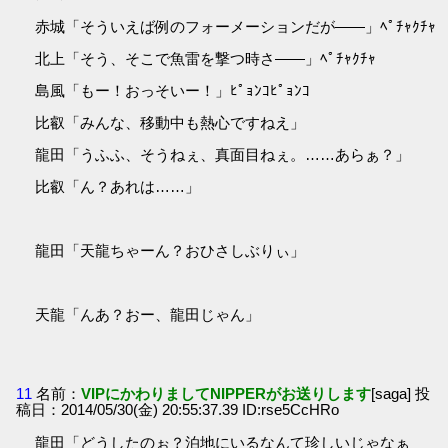
赤城「そういえば例のフォーメーションだが――」ﾍﾟﾁｬｸﾁｬ
北上「そう、そこで魚雷を撃つ時さ――」ﾍﾟﾁｬｸﾁｬ
島風「もー！おっそいー！」ﾋﾟｮﾝｺﾋﾟｮﾝｺ
比叡「みんな、移動中も熱心ですねえ」
龍田「うふふ、そうねぇ、真面目ねぇ。……あらぁ？」
比叡「ん？あれは……」
龍田「天龍ちゃーん？おひさしぶりぃ」
天龍「んあ？おー、龍田じゃん」
11
名前：
VIPにかわりましてNIPPERがお送りします
[saga] 投
稿日：2014/05/30(金) 20:55:37.39 ID:rse5CcHRo
龍田「どうしたのぉ？泊地にいるなんて珍しいじゃなぁ