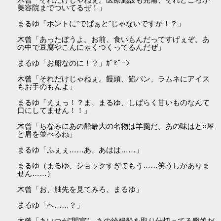
美容院までついてるぜ！」
まるゆ「ホントに"でぱぁと"じゃないですか！？」
木曾「あったぼうよ。お前、食いもんだってすげぇぞ。あ
の中で豆腐やこんにゃくつくってるんだぜ」
まるゆ「お船なのに！？」ｶﾞﾋﾞｰﾝ
木曾「それだけじゃねぇ。饅頭、餡パン、ラムネにアイス
もお手のもんよ」
まるゆ「えぇっ！？ま、まるゆ、しばらく甘いものなんて
口にしてません！！」
木曾「ちなみにあの船最大の名物は羊羹だ。あの味はと○屋
と肩を並べるね」
まるゆ「ふぇぇ……あ、あはは……」
まるゆ（まるゆ、ショックすぎてもう……笑うしかありま
せん……）
木曾「お、舳先を見てみろ、まるゆ」
まるゆ「へ……？」
木曾「あいつが"間宮"。あの給糧船を取り仕切ってる艦娘だ