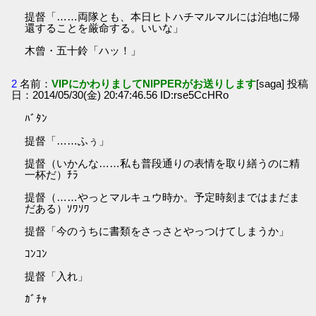
提督「……両隊とも、本日ヒトハチマルマルには泊地に帰
還することを厳命する。いいな」
木曾・五十鈴「ハッ！」
2
名前：
VIPにかわりましてNIPPERがお送りします
[saga] 投稿
日：2014/05/30(金) 20:47:46.56 ID:rse5CcHRo
ﾊﾞﾀﾝ
提督「……ふぅ」
提督（いかんな……私も普段通りの表情を取り繕うのに精
一杯だ）ﾁﾗ
提督（……やっとマルキュウ時か。予定時刻まではまだま
だある）ｿﾜｿﾜ
提督「今のうちに書類をさっさとやっつけてしまうか」
ｺﾝｺﾝ
提督「入れ」
ｶﾞﾁｬ