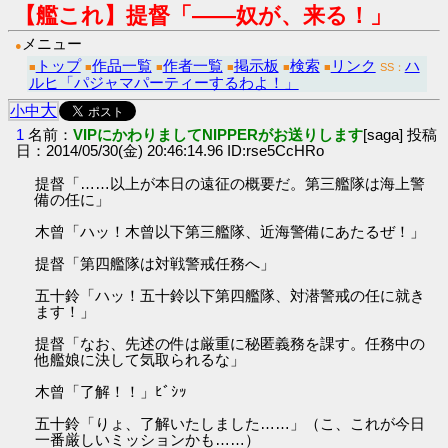
【艦これ】提督「――奴が、来る！」
メニュー
●
トップ
作品一覧
作者一覧
掲示板
検索
リンク
ハ
■
■
■
■
■
■
SS：
ルヒ「パジャマパーティーするわよ！」
大
小
中
1
名前：
VIPにかわりましてNIPPERがお送りします
[saga] 投稿
日：2014/05/30(金) 20:46:14.96 ID:rse5CcHRo
提督「……以上が本日の遠征の概要だ。第三艦隊は海上警
備の任に」
木曾「ハッ！木曾以下第三艦隊、近海警備にあたるぜ！」
提督「第四艦隊は対戦警戒任務へ」
五十鈴「ハッ！五十鈴以下第四艦隊、対潜警戒の任に就き
ます！」
提督「なお、先述の件は厳重に秘匿義務を課す。任務中の
他艦娘に決して気取られるな」
木曾「了解！！」ﾋﾞｼｯ
五十鈴「りょ、了解いたしました……」（こ、これが今日
一番厳しいミッションかも……）