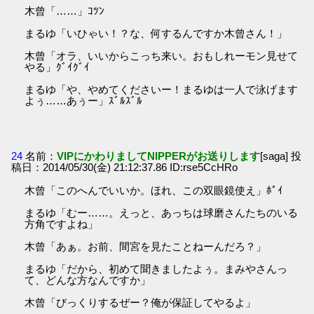
木曾「……」ｺﾂﾝ
まるゆ「いひゃい！？な、何するんですか木曾さん！」
木曾「オラ、いいからこっち来い。おもしれーモン見せて
やる」ｸﾞｲｸﾞｲ
まるゆ「や、やめてくださいー！まるゆは一人で泳げます
よぅ……あぅー」ｽﾞﾙｽﾞﾙ
24
名前：
VIPにかわりましてNIPPERがお送りします
[saga] 投
稿日：2014/05/30(金) 21:12:37.86 ID:rse5CcHRo
木曾「このへんでいいか。ほれ、この双眼鏡使え」ﾎﾟｲ
まるゆ「むー……。えっと、あっちは球磨さんたちのいる
方角ですよね」
木曾「あぁ。お前、間宮を見たことねーんだろ？」
まるゆ「だから、初めて聞きましたよぅ。まみやさんっ
て、どんな方なんですか」
木曾「びっくりするぜー？俺が保証してやるよ」