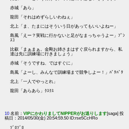
赤城「あら」
龍田「それはめずらしいわねぇ」
北上「ま、たまにはそういう日があってもいいよねー」
島風「えー？実戦に行かないと足がなまっちゃうよー」ﾌﾟﾝ
ｽｺ
比叡「まぁまぁ。金剛お姉さまはすぐ戻られますから、私
達は先に訓練場に行きましょう」
赤城「そうですね、ではすぐに」
島風「よーし、みんなで訓練場まで競争しよー！」ﾊﾞﾀﾊﾞﾀ
北上「一人でやっとれ」
龍田「あらあら」ｸｽｸｽ
10
名前：
VIPにかわりましてNIPPERがお送りします
[saga] 投
稿日：2014/05/30(金) 20:54:59.50 ID:rse5CcHRo
ｿﾞﾛｿﾞﾛ