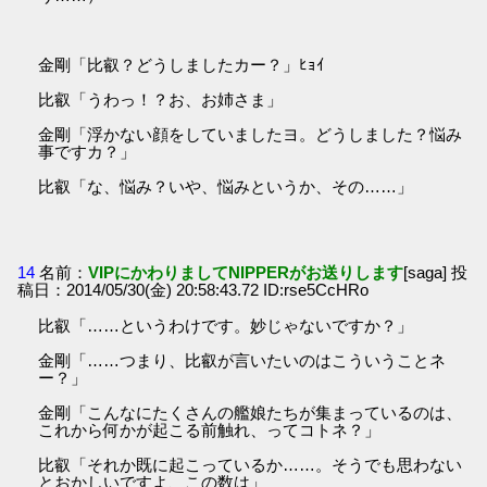
金剛「比叡？どうしましたカー？」ﾋｮｲ
比叡「うわっ！？お、お姉さま」
金剛「浮かない顔をしていましたヨ。どうしました？悩み
事ですカ？」
比叡「な、悩み？いや、悩みというか、その……」
14
名前：
VIPにかわりましてNIPPERがお送りします
[saga] 投
稿日：2014/05/30(金) 20:58:43.72 ID:rse5CcHRo
比叡「……というわけです。妙じゃないですか？」
金剛「……つまり、比叡が言いたいのはこういうことネ
ー？」
金剛「こんなにたくさんの艦娘たちが集まっているのは、
これから何かが起こる前触れ、ってコトネ？」
比叡「それか既に起こっているか……。そうでも思わない
とおかしいですよ、この数は」