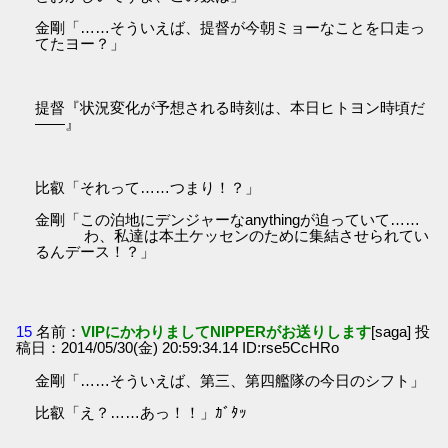
金剛「……そういえば、提督が今朝ミョーなことを口走っ
てたヨー？」
提督『状況変化が予想される時刻は、本日ヒトヨン時頃だ
――』
比叡「それって……つまり！？」
金剛「この泊地にデンジャーなanythingが迫っていて……
わ、私達は本土ケッセンのために集結させられてい
るんデース！？」
15
名前：
VIPにかわりましてNIPPERがお送りします
[saga] 投
稿日：2014/05/30(金) 20:59:34.14 ID:rse5CcHRo
金剛「……そういえば、第三、第四艦隊の今日のシフト」
比叡「え？……あっ！！」ｶﾞﾀｯ