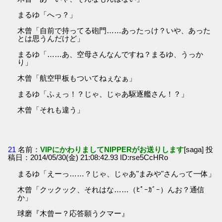
まるゆ「へっ？」
木曾「自前で持ってる砲門……あったっけ？いや、あった
とは思うんだけど」
まるゆ「……あ、空母さんなんですね？まるゆ、うっか
り」
木曾「航空甲板もついてねぇなぁ」
まるゆ「ふぇっ！？じゃ、じゃあ駆逐艦さん！？」
木曾「それも違う」
21
名前：
VIPにかわりましてNIPPERがお送りします
[saga] 投
稿日：2014/05/30(金) 21:08:42.93 ID:rse5CcHRo
まるゆ「えーっ……？じゃ、じゃあ"まみや"さんって一体」
木曾「クックック、それはな……（ﾋﾟｰｶﾞｰ）んお？通信
か」
球磨『木曾ー？応答願うクマー』