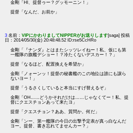
金剛「HI、提督ゥー？グッモーニン！」
提督「なんだ、お前か」
3
名前：
VIPにかわりましてNIPPERがお送りします
[saga] 投稿
日：2014/05/30(金) 20:48:48.52 ID:rse5CcHRo
金剛「『ナンダ』とはまたシッツレイねー！私、仮にも第
一艦隊の旗艦デショー！？冷たくないデスカー！？」
提督「なるほど、配置換えを希望か」
金剛「ノォーンッ！提督の秘書艦のこの地位は誰にも譲ら
ないヨー！」
提督「うるさくしていると本当にすげ替えるぞ」
金剛「OH……どうかそれだけは……じゃなくてー！私、提
督にクエスチョンあって来たヨ」
提督「クエスチョン？ああ、質問か。何だ」
金剛「ンー、第一艦隊の今日の出撃予定表が真っ白なんだ
ヨー。提督、書き忘れてませんカー？」