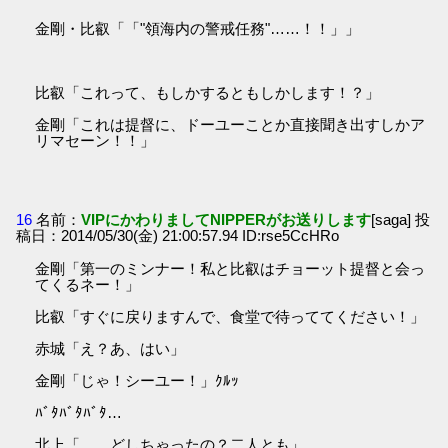
金剛・比叡「「"領海内の警戒任務"……！！」」
比叡「これって、もしかするともしかします！？」
金剛「これは提督に、ドーユーことか直接聞き出すしかア
リマセーン！！」
16
名前：
VIPにかわりましてNIPPERがお送りします
[saga] 投
稿日：2014/05/30(金) 21:00:57.94 ID:rse5CcHRo
金剛「第一のミンナー！私と比叡はチョーット提督と会っ
てくるネー！」
比叡「すぐに戻りますんで、食堂で待っててください！」
赤城「え？あ、はい」
金剛「じゃ！シーユー！」ｸﾙｯ
ﾊﾞﾀﾊﾞﾀﾊﾞﾀ…
北上「……どしちゃったの？二人とも」