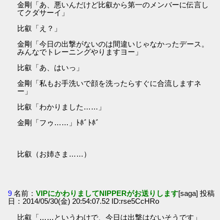
金剛「あ、悪いんだけど比叡から第一のメンバーに伝言し
てクダサーイ」
比叡「え？」
金剛「今日の出撃がないのは間違いじゃなかったデース。
みんなでトレーニングやりますヨー」
比叡「あ、はいっ」
金剛「私もお手洗いで顔を洗ったらすぐに合流しますネ
ー」
比叡「わかりました……」
金剛「フゥ……」ﾄﾎﾞﾄﾎﾞ
比叡（お姉さま……）
9
名前：
VIPにかわりましてNIPPERがお送りします
[saga] 投稿
日：2014/05/30(金) 20:54:07.52 ID:rse5CcHRo
比叡「……というわけで、今日は出撃はないそうです」