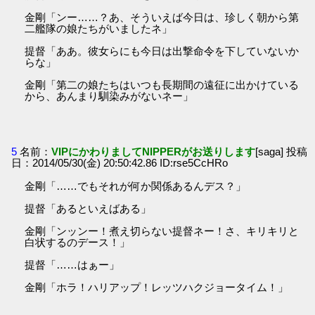
金剛「ンー……？あ、そういえば今日は、珍しく朝から第
二艦隊の娘たちがいましたネ」
提督「ああ。彼女らにも今日は出撃命令を下していないか
らな」
金剛「第二の娘たちはいつも長期間の遠征に出かけている
から、あんまり馴染みがないネー」
5
名前：
VIPにかわりましてNIPPERがお送りします
[saga] 投稿
日：2014/05/30(金) 20:50:42.86 ID:rse5CcHRo
金剛「……でもそれが何か関係あるんデス？」
提督「あるといえばある」
金剛「ンッンー！煮え切らない提督ネー！さ、キリキリと
白状するのデース！」
提督「……はぁー」
金剛「ホラ！ハリアップ！レッツハクジョータイム！」