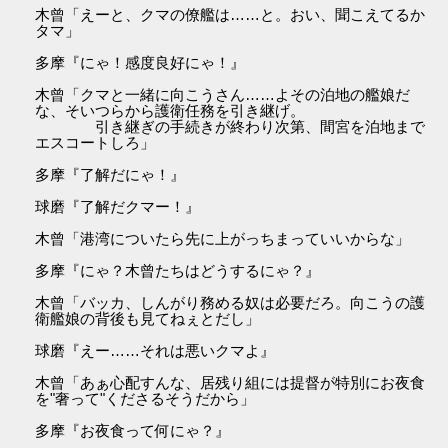
木曾「えーと、クマの僚艦は……と。おい、聞こえてるか
タマ」
多摩『にゃ！感度良好にゃ！』
木曾「クマと一緒に向こうさん……よその泊地の艦娘だ
な、そいつらから護衛任務を引き継げ。
引き継ぎの手続きが終わり次第、間宮を泊地まで
エスコートしろ」
多摩『了解だにゃ！』
球磨『了解だクマー！』
木曾「港湾についたら先に上がっちまっていいからな」
多摩『にゃ？木曾たちはどうするにゃ？』
木曾「バッカ、しんがり務める奴は必要だろ。向こうの護
衛艦娘の背後も見てねぇとだし」
球磨『えー……それは悪いクマよ』
木曾「あぁ心配すんな、居残り組には提督が特別にお夜食
を"奢って"くださるそうだから」
多摩『お夜食って何にゃ？』