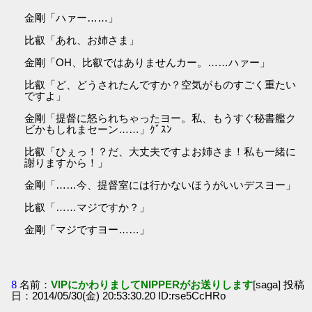
金剛「ハァー……」
比叡「あれ、お姉さま」
金剛「OH、比叡ではありませんカー。……ハァー」
比叡「ど、どうされたんですか？空気がものすごく重たい
ですよ」
金剛「提督に怒られちゃったヨー。私、もうすぐ秘書艦ク
ビかもしれまセーン……」ｸﾞｽﾝ
比叡「ひぇっ！？だ、大丈夫ですよお姉さま！私も一緒に
謝りますから！」
金剛「……今、提督室には行かないほうがいいデスヨー」
比叡「……マジですか？」
金剛「マジですヨー……」
8
名前：
VIPにかわりましてNIPPERがお送りします
[saga] 投稿
日：2014/05/30(金) 20:53:30.20 ID:rse5CcHRo