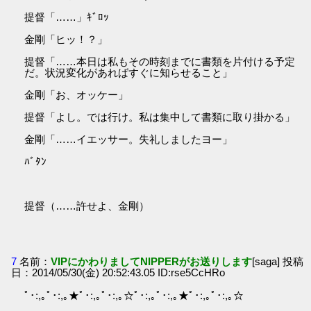
提督「……」ｷﾞﾛｯ
金剛「ヒッ！？」
提督「……本日は私もその時刻までに書類を片付ける予定
だ。状況変化があればすぐに知らせること」
金剛「お、オッケー」
提督「よし。では行け。私は集中して書類に取り掛かる」
金剛「……イエッサー。失礼しましたヨー」
ﾊﾞﾀﾝ
提督（……許せよ、金剛）
7
名前：
VIPにかわりましてNIPPERがお送りします
[saga] 投稿
日：2014/05/30(金) 20:52:43.05 ID:rse5CcHRo
ﾟ･:,｡ﾟ･:,｡★ﾟ･:,｡ﾟ･:,｡☆ﾟ･:,｡ﾟ･:,｡★ﾟ･:,｡ﾟ･:,｡☆