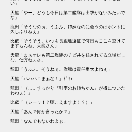
い」
天龍「やー、どうも今日は第二艦隊は出撃がないみたいで
な」
龍田「そうなのぉ。うふふ、姉妹なのに会うのはホントに
久しぶりねぇ」
比叡「そうそう、いつも長距離遠征で何日もここを空けて
ますもんね、天龍さん」
天龍「まぁオレも第二艦隊のチビ共を任されてる立場だし
な。仕方ねぇさ」
龍田「うふふ、そうねぇ。旗艦は責任重大よねぇ」
天龍「ハハハ！まぁな！」ﾄﾞﾔｧ
龍田「（……すっかり『引率のお姉ちゃん』が板についた
わねぇ）」
比叡「（シーッ！？聴こえますよ！？）」
天龍「あん？何か言ったか？」
龍田「なんでもないわよぉ」