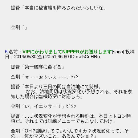
提督「本当に秘書艦を降ろされたいらしいな」
金剛「」
6
名前：
VIPにかわりましてNIPPERがお送りします
[saga] 投稿
日：2014/05/30(金) 20:51:46.60 ID:rse5CcHRo
提督「第一艦隊に命ずる」
金剛「ォ……ぉぅぃぇ……」ｼｭﾝ
提督「本日より三日の間は当泊地にて待機。
なお、泊地周辺は状況変化が予想される、それを察
知した場合は臨機応変に対応しろ」
金剛「い、イエッサー！」ﾋﾞｼｯ
提督「……状況変化が予想される時刻は、本日ヒトヨン時
頃だ。それまでは訓練メニューでもこなしておけ」
金剛「OH？訓練してていいんですカ？状況変化って、そ
の……何かマズいこと、あるんでショ？」