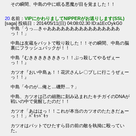
その瞬間、中島の中に眠る悪魔が目を覚ました！！
20
名前：
VIPにかわりましてNIPPERがお送りします(SSL)
[saga] 投稿日：2014/05/11(日) 04:08:02.30 ID:a1EcOykG0
中島「うっ…きゃああああああああああああああああ
っ！！」
中島は友蔵をバットで殴り殺した！！その瞬間、中島の脳
裏にフラッシュバックが！！
中島『むきききききききっ！！ぶっ殺してやるぜぇー
っ！！』
カツオ『おい中島ぁ！！花沢さんレ〇プしに行こうぜぇー
っ！！』
中島「今のが…俺と…磯野…？」
中島、カツオは己の細胞に刻み込まれたキチガイのDNAが
戦いの中で覚醒したのだ！！
カツオ「あははっ！！これが本当のカツオのたたきだぁー
っ！！」ﾊﾞｷｯﾊﾞｷｯ
カツオはバットでひたすら目の前の敵を執拗に殴ってい
た。