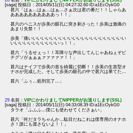
[saga] 投稿日：2014/05/11(日) 04:27:32.60 ID:a1EcOykG0
甚六「はぁ…はぁ…はぁ…さぁ次は君の番だ！！しゃらあ
ああああああああああっ！！」
甚六のペニスが歩美の眼孔に突き刺さった！歩美は激痛の
あまり失禁！！
歩美「痛いいいいいいいいいいいいいいいいいいいいいい
いいいいいいいいいいいっ！！」
甚六「うるせぇっ！！耳障りな声出してんじゃあねぇぞビ
チグソがぁぁぁァァァァァ！！」
甚六はナイフで歩美の首を綺麗に切断！！歩美の生首型オ
ナホが完成した。そして歩美の眼孔の中で甚六は果てた…
甚六「ふぅ…処刑完了…」
29
名前：
VIPにかわりましてNIPPERがお送りします(SSL)
[saga] 投稿日：2014/05/11(日) 04:33:08.39 ID:a1EcOykG0
タラオ「ふふふ…僕にも使わせてくださぁい」
甚六「何だタラちゃんか…駄目だねこれは僕専用のオナホ
さ！誰にも渡さないよ！！」