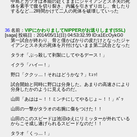
中島とカツオは本能の赴くままにジャイアンとスネ夫の死
体を素手で腹を切り裂き、内臓を引きずり出し、食したり
するなど…2時間かけて二人の死体を破壊していった
36
名前：
VIPにかわりましてNIPPERがお送りします(SSL)
[saga] 投稿日：2014/05/11(日) 04:53:32.99 ID:a1EcOykG0
第一試合が終わり、骨と僅かばかりの皮だけとなったジャ
イアンとスネ夫の死体を片付けないまま第二試合となった
タラオ「ぶっ殺して剥製にしてやるデース！」
イクラ「ハイ―！」
野口「ククッ…！それはどうかな？」ﾋｭｯ!
試合開始と同時に野口は分身した。あまりの高速さにより
分身したかのように見えるのだ。
山田「あはは～！！ミンチにしてやるじょ～！！」ﾊﾞｯ
山田の一撃がタラオの右腕に傷をつけた！！
山田のこのスピードは池沼ゆえにリミッターが外れている
からこそ成し遂げられるスピードなのだ！！
タラオ「くっ…！」