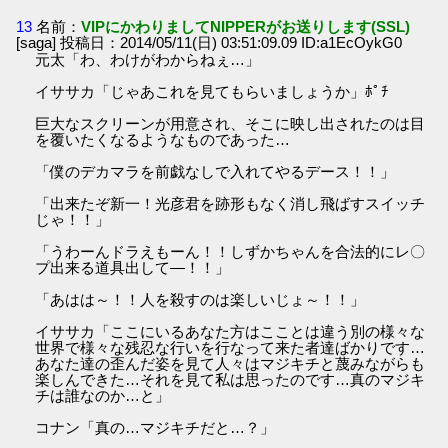
13
名前：
VIPにかわりましてNIPPERがお送りします(SSL)
[saga] 投稿日：2014/05/11(日) 03:51:09.09 ID:a1EcOykG0
元太「わ、わけがわからねぇ…」
イササカ「じゃあこれを見てもらいましょうか」ﾎﾟﾁ
巨大なスクリーンが用意され、そこに映し出されたのは目
を覆いたくなるようなものであった…
「僕のデカマラを前戯なしで入れてやるデース！！」
「出来たぞ新一！光彦君を跡形もなく消し飛ばすスイッチ
じゃ！！」
「うわーんドラえもーん！！しずかちゃんを合法的にレ〇
プ出来る道具出して―！！」
「あはは～！！人を殺すのは楽しいじょ～！！」
イササカ「ここにいるあなた方はこことは違う別の様々な
世界で様々な残忍な行いを行なって来た者達ばかりです…
あなた達の歪んだ姿を見て人々はマジキチと蔑みながらも
楽しんできた…それを見て私は思ったのです…真のマジキ
チは誰なのか…と」
コナン「真の…マジキチだと…？」