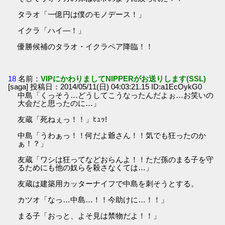
タラオ「一億円は僕のモノデース！」
イクラ「ハイ―！」
優勝候補のタラオ・イクラペア降臨！！
18
名前：
VIPにかわりましてNIPPERがお送りします(SSL)
[saga] 投稿日：2014/05/11(日) 04:03:21.15 ID:a1EcOykG0
中島「くっそう…どうしてこうなったんだよぉ…お笑いの
大会だと思ったのに…」
友蔵「死ねぇっ！！」ﾋｭｯ!
中島「うわぁっ！！何だよ爺さん！！気でも狂ったのか
ぁ！？」
友蔵「ワシは狂ってなどおらんよ！！ただ孫のまる子を守
るためにも他の奴らを殺さなくては…」
友蔵は建築用カッターナイフで中島を刺そうとする。
カツオ「なっ…中島…！！今助けに…！！」
まる子「おっと、よそ見は禁物だよ！！」