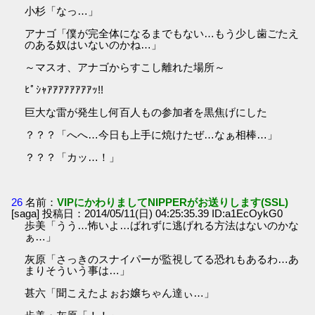
小杉「なっ…」
アナゴ「僕が完全体になるまでもない…もう少し歯ごたえ
のある奴はいないのかね…」
～マスオ、アナゴからすこし離れた場所～
ﾋﾟｼｬｱｱｱｱｱｱｱｱｯ!!
巨大な雷が発生し何百人もの参加者を黒焦げにした
？？？「へへ…今日も上手に焼けたぜ…なぁ相棒…」
？？？「カッ…！」
26
名前：
VIPにかわりましてNIPPERがお送りします(SSL)
[saga] 投稿日：2014/05/11(日) 04:25:35.39 ID:a1EcOykG0
歩美「うう…怖いよ…ばれずに逃げれる方法はないのかな
ぁ…」
灰原「さっきのスナイパーが監視してる恐れもあるわ…あ
まりそういう事は…」
甚六「聞こえたよぉお嬢ちゃん達ぃ…」