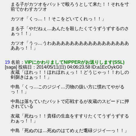
まる子がカツオをバットで殴ろうとして来た！！それを寸
前でかわすカツオ
カツオ「くっ…！！そこをどいてくれっ！！」
まる子「やだねぇ…あんたを殺したくてうずうずするのさ
ぁっ！！」
カツオ「うっ…うわあああああああああああああああああ
ああっ！！」
19
名前：
VIPにかわりましてNIPPERがお送りします(SSL)
[saga] 投稿日：2014/05/11(日) 04:06:23.58 ID:a1EcOykG0
友蔵「ほれっ！！ほれほれぇっ！！どうじゃっ！！わしの
剣捌きはぁっ！！」
中島「くっ…このジジイ…刃物の扱い方に慣れてやがる
っ！！」
中島は落ちていたバットで応戦するが友蔵のスピードに押
されている
友蔵「死ねっ！！貴様の生血をすすりたくてうずうずする
わぁっ！！」
中島「死ぬのは…死ぬのはてめぇだ耄碌ジジイ―っ！！」