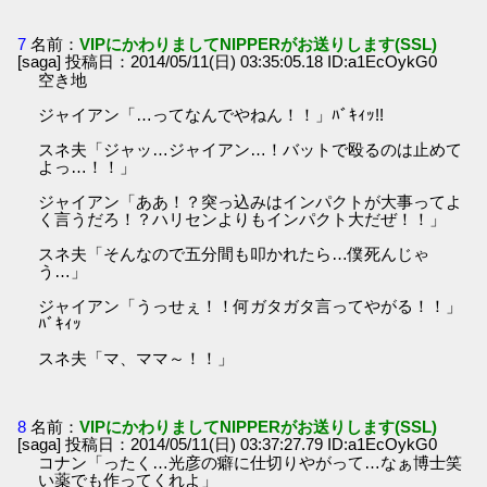
7
名前：
VIPにかわりましてNIPPERがお送りします(SSL)
[saga] 投稿日：2014/05/11(日) 03:35:05.18 ID:a1EcOykG0
空き地
ジャイアン「…ってなんでやねん！！」ﾊﾞｷｨｯ!!
スネ夫「ジャッ…ジャイアン…！バットで殴るのは止めて
よっ…！！」
ジャイアン「ああ！？突っ込みはインパクトが大事ってよ
く言うだろ！？ハリセンよりもインパクト大だぜ！！」
スネ夫「そんなので五分間も叩かれたら…僕死んじゃ
う…」
ジャイアン「うっせぇ！！何ガタガタ言ってやがる！！」
ﾊﾞｷｨｯ
スネ夫「マ、ママ～！！」
8
名前：
VIPにかわりましてNIPPERがお送りします(SSL)
[saga] 投稿日：2014/05/11(日) 03:37:27.79 ID:a1EcOykG0
コナン「ったく…光彦の癖に仕切りやがって…なぁ博士笑
い薬でも作ってくれよ」