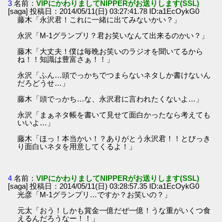
3
名前：
VIPにかわりましてNIPPERがお送りします(SSL)
[saga] 投稿日：2014/05/11(日) 03:27:41.78 ID:a1EcOykG0
藤木「永沢君！これに一緒に出てみないかい？」
永沢「M-1グランプリ？君お笑いなんて出来るのかい？」
藤木「大丈夫！僕は毎晩お笑いのラジオを聞いてるから
ね！！知識は豊富さぁ！！」
永沢「ふん…頭でっかちでつまらないネタしか書けないん
だろどうせ…」
藤木「頭でっかち…な、永沢君に言われたくないよ…」
永沢「まぁネタ帳を書いて見せて面白かったなら考えても
いいよ…」
藤木「ほっ！本当かい！？ありがとう永沢君！！とびっき
り面白いネタを用意してくるよ！」
4
名前：
VIPにかわりましてNIPPERがお送りします(SSL)
[saga] 投稿日：2014/05/11(日) 03:28:57.35 ID:a1EcOykG0
光彦「M-1グランプリ…ですか？お笑いの？」
元太「おう！しかも賞金一億だぜ一億！うな重がいくつ食
えるんだろうなー！！」