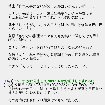
博士「作れん事はないがの…ズルはいかんぞい新一…」
コナン「光彦は元太と…灰原は歩美と…余った俺は博士
と…服部か和葉でもいてくれたら心強いのによ…」
博士「しょうがないじゃろ二人はM-1の日には修学旅行に行
くらしいしの」
灰原「さすがの推理マニアさんもお笑いに関してはお手上
げって所ね…」
コナン「そういうお前だって似たようなものだろぉ？」
灰原「あら、私の所はかなり順調よそれに円谷君と小嶋君
の方はもっと順調よ」
コナン「くっそー！どうしてこうなったんだー？」
9
名前：
VIPにかわりましてNIPPERがお送りします(SSL)
[saga] 投稿日：2014/05/11(日) 03:39:22.24 ID:a1EcOykG0
それから一か月間…M-1に出場しようとする者達は日夜自分
達のお笑いに磨きをかけていた。
その努力はまさにプロ顔負けのものであった。