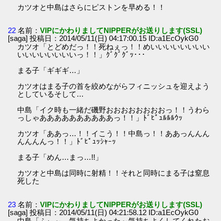
カツオと中島はさらにピストンを早める！！
22
名前：
VIPにかわりましてNIPPERがお送りします(SSL)
[saga] 投稿日：2014/05/11(日) 04:17:00.15 ID:a1EcOykG0
カツオ「とどめだっ！！死ねぇっ！！めいいいいいいいい
いいいいいいいいっ！！」ｸﾞｸﾞｸﾞｯ･･･
まる子「ギギギ…」
カツオはまる子の首を絞めながらフィニッシュを迎えよう
としているそして…
中島「イク時も一緒だ磯野おおおおおおおおっ！！うわら
っしゃああああああああああっ！！」ﾄﾞﾋﾟｭﾙﾙﾙｳｯ
カツオ「ああっ…！！イこう！！中島っ！！ああっんんん
んんんんっ！！」ﾄﾞﾋﾟｭｯｼｬｰｯ
まる子「めん…まっ…!!」
カツオと中島は同時に射精！！それと同時にまる子は窒息
死した
23
名前：
VIPにかわりましてNIPPERがお送りします(SSL)
[saga] 投稿日：2014/05/11(日) 04:21:58.12 ID:a1EcOykG0
中島「ふぃ～…気持ちよかった～気持ちよくしてくれたお