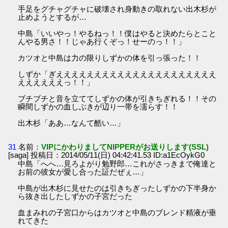
手足をグチャグチャに破壊され身動きの取れない出木杉が
止めようとするが…
中島「いいやっ！やるねっ！！僕はやると決めたらとこと
んやる男さ！！じゃあ行くぞっ！せーのっ！！」
カツオと中島は力の限りしずかの体を引っ張った！！
しずか「ぎえええええええええええええええええええええ
ええええええっ！！」
ブチブチと音を立ててしずかの体が引きちぎれる！！その
瞬間しずかの血しぶきが辺り一帯を濡らす！！
出木杉「ああ…なんて酷い…」
31
名前：
VIPにかわりましてNIPPERがお送りします(SSL)
[saga] 投稿日：2014/05/11(日) 04:42:41.53 ID:a1EcOykG0
中島「へへ…見ろよがり勉野郎…これがさっきまで俺達と
お前の彼女が愛し合った証だぜぇ…」
中島が出木杉に見せたのは引きちぎったしずかの下半身か
ら抜き出したしずかの子宮だった
血まみれの子宮口からはカツオと中島のブレンド精液が垂
れてきた