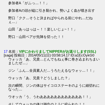
参加者A「がふっ…！！」
参加者Aの頭が縦に引き裂かれ、勢いよく血が噴き出す
野口「クク…そうと決まればやられる前にやれ…だね
ぇ…」
山田「あっはっは～！！楽しいじょ~！！」
野口・山田ペアが先陣を切った！！
17
名前：
VIPにかわりましてNIPPERがお送りします(SSL)
[saga] 投稿日：2014/05/11(日) 03:58:14.17 ID:a1EcOykG0
ウォッカ「あ、兄貴…とんでもねぇ事に巻き込まれちまい
ましたぜ…」
ジン「ふん…全員素人だ…うろたえるなウォッ…！！」
ウォッカ「あ、兄貴？どうしました？」
次の瞬間、ジンの体はサイコロステーキのように細切れに
なった…
ウオッカ「う、うわああああああああああああ！！」
そしてウォッカの体は雑巾のように絞られた！！