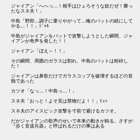
ジャイアン「へへっ…！相手はひょろそうな奴だぜ！勝っ
たなスネ夫！」
中島「野郎…調子に乗りやがって…俺のバットの錆にして
やる…！！」ｼﾞｬｷ
中島がジャイアンをバットで攻撃しようとした瞬間、ジャ
イアンが奇声を発した！！
ジャイアン「ぼえ～！！」
その瞬間、周囲のガラスは割れ、中島のバットは粉砕し
た！
ジャイアンは鼻歌だけでガラスコップを破壊するほどの音
痴であった
カツオ「なっ…！中島っ…！」
スネ夫「おっと！よそ見は禁物だよ！！」ﾋｭｯ
スネ夫のアイスピック攻撃を寸前で避けるカツオ。
だがジャイアンの歌声のせいで本来の動きが鈍る。さすが
『歩く音波兵器』と呼ばれるだけの事はある