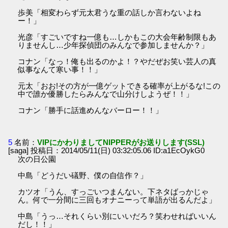
歩美「相変わらず元太君うな重の話しか言わないよね
ー！」
光彦「すごいですね一億も…しかもこの大会年齢制限もあ
りませんし…少年探偵団のみんなで参加しませんか？」
コナン「なっ！俺も出るのかよ！？やだぜお笑い芸人の真
似事なんて寒い事！！」
元太「おお!その方が一億ゲットできる確率が上がるな!この
中で誰か優勝したらみんなで山分けしようぜ！！」
コナン「勝手に話進めんなバーロー！！」
5
名前：
VIPにかわりましてNIPPERがお送りします(SSL)
[saga] 投稿日：2014/05/11(日) 03:32:05.06 ID:a1EcOykG0
次の日公園
中島「どうだい礒野、僕の自信作？」
カツオ「うん、すっごいつまんない。下ネタばっかじゃ
ん。何で一分間に三回もオナニーって単語が出るんだよ」
中島「うっ…それくらい別にいいだろ？笑わせればいいん
だし！！」