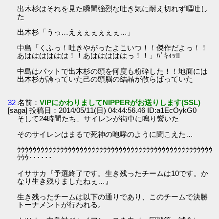
出木杉はそれを見た瞬間強烈な吐き気に耐え切れず嘔吐し
た
出木杉「うっ…えぇぇぇぇぇぇ…」
中島「くふっ！吐きやがったよこいつ！！傑作だよっ！！
あはははははは！！あはははははっ！！」ﾊﾞｷｨｯ!!
中島はバットで出木杉の頭を何度も粉砕した！！地面には
出木杉が誇っていた己の頭脳の結晶が散らばっていた
32
名前：
VIPにかわりましてNIPPERがお送りします(SSL)
[saga] 投稿日：2014/05/11(日) 04:44:56.46 ID:a1EcOykG0
そして24時間たち、サイレンが街中に鳴り響いた
そのサイレンはまるで死神の咆哮のように聞こえた…
ｳｳｳｳｳｳｳｳｳｳｳｳｳｳｳｳｳｳｳｳｳｳｳｳｳｳｳｳｳｳｳｳｳｳｳｳｳｳｳｳｳｳｳｳｳｳｳｳｳｳ
ｳｳｳ･･････
イササカ『予選終了です。生き残ったチームは10です。か
なり生き残りましたねぇ…』
生き残ったチームは以下の通りであり、このチームで決勝
トーナメントが行われる。