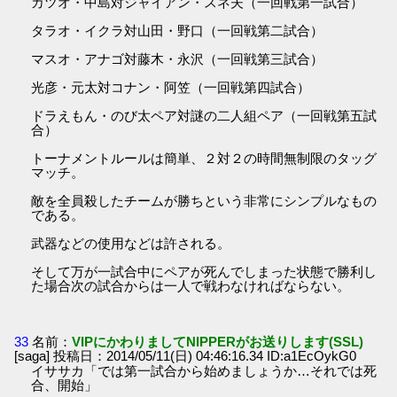
カツオ・中島対ジャイアン・スネ夫（一回戦第一試合）
タラオ・イクラ対山田・野口（一回戦第二試合）
マスオ・アナゴ対藤木・永沢（一回戦第三試合）
光彦・元太対コナン・阿笠（一回戦第四試合）
ドラえもん・のび太ペア対謎の二人組ペア（一回戦第五試
合）
トーナメントルールは簡単、２対２の時間無制限のタッグ
マッチ。
敵を全員殺したチームが勝ちという非常にシンプルなもの
である。
武器などの使用などは許される。
そして万が一試合中にペアが死んでしまった状態で勝利し
た場合次の試合からは一人で戦わなければならない。
33
名前：
VIPにかわりましてNIPPERがお送りします(SSL)
[saga] 投稿日：2014/05/11(日) 04:46:16.34 ID:a1EcOykG0
イササカ「では第一試合から始めましょうか…それでは死
合、開始」