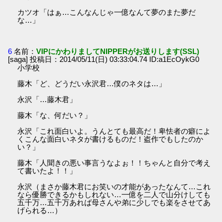
カツオ「はぁ…こんなんじゃ一億なんて夢のまた夢だ
な…」
6
名前：
VIPにかわりましてNIPPERがお送りします(SSL)
[saga] 投稿日：2014/05/11(日) 03:33:04.74 ID:a1EcOykG0
小学校
藤木「ど、どうだい永沢君…僕のネタは…」
永沢「…藤木君」
藤木「な、何だい？」
永沢「これ面白いよ。うんとても最高だ！卑怯者の癖によ
くこんな面白いネタが書けるものだ！盗作でもしたのか
い？」
藤木「人聞きの悪い事言うなよぉ！！ちゃんと自分で考え
て書いたよ！！」
永沢（まさか藤木君にお笑いの才能があったなんて…これ
なら優勝できるかもしれない…一億を二人で山分けしても
五千万…五千万あれば母さんや弟に少しでも楽をさせてあ
げられる…）