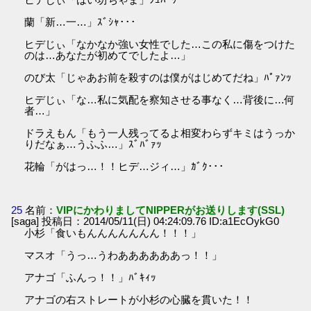
蘭「新…一…」ｽﾞｼｬ･･･
ヒデじぃ「なかなか強い女性でした…この私に傷をつけた
のは…あなたが初めてでしたよ…」
のび太「じゃあお前を殺すのは僕がはじめてだね」ﾊﾟｧﾝｯ
ヒデじぃ「な…私に気配を察知させる事なく…背後に…何
者…」
ドラえもん「もう一人残ってるよ相変わらずキミはうっか
りだなぁ…うふふ…」ｽﾞﾊﾞｧｯ
花輪「がはっ…！！ヒデ…ジィ…」ｶﾞｸ･･･
25
名前：
VIPにかわりましてNIPPERがお送りします(SSL)
[saga] 投稿日：2014/05/11(日) 04:24:09.76 ID:a1EcOykG0
小杉「食いもんんんんんんん！！！」
マスオ「うっ…うわああああああっ！！」
アナゴ「ふんっ！！」ﾊﾞｷｨｯ
アナゴの右ストレートが小杉の心臓を貫いた！！