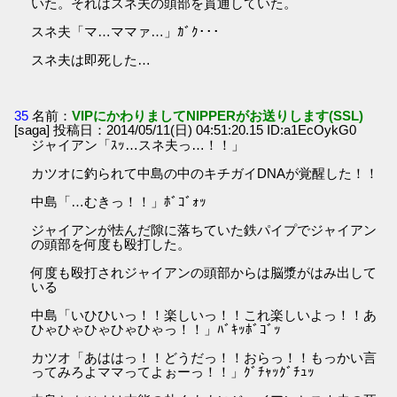
いた。それはスネ夫の頭部を貫通していた。
スネ夫「マ…ママァ…」ｶﾞｸ･･･
スネ夫は即死した…
35
名前：
VIPにかわりましてNIPPERがお送りします(SSL)
[saga] 投稿日：2014/05/11(日) 04:51:20.15 ID:a1EcOykG0
ジャイアン「ｽｯ…スネ夫っ…！！」
カツオに釣られて中島の中のキチガイDNAが覚醒した！！
中島「…むきっ！！」ﾎﾞｺﾞｫｯ
ジャイアンが怯んだ隙に落ちていた鉄パイプでジャイアン
の頭部を何度も殴打した。
何度も殴打されジャイアンの頭部からは脳漿がはみ出して
いる
中島「いひひいっ！！楽しいっ！！これ楽しいよっ！！あ
ひゃひゃひゃひゃひゃっ！！」ﾊﾞｷｯﾎﾞｺﾞｯ
カツオ「あははっ！！どうだっ！！おらっ！！もっかい言
ってみろよママってよぉーっ！！」ｸﾞﾁｬｯｸﾞﾁｭｯ