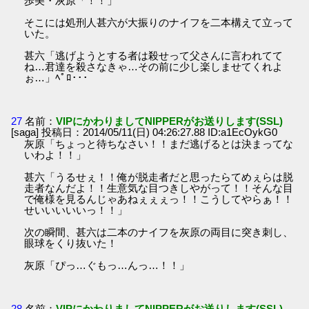
歩美・灰原「！！」
そこには処刑人甚六が大振りのナイフを二本構えて立って
いた。
甚六「逃げようとする者は殺せって父さんに言われてて
ね…君達を殺さなきゃ…その前に少し楽しませてくれよ
ぉ…」ﾍﾟﾛ･･･
27
名前：
VIPにかわりましてNIPPERがお送りします(SSL)
[saga] 投稿日：2014/05/11(日) 04:26:27.88 ID:a1EcOykG0
灰原「ちょっと待ちなさい！！まだ逃げるとは決まってな
いわよ！！」
甚六「うるせぇ！！俺が脱走者だと思ったらてめぇらは脱
走者なんだよ！！生意気な目つきしやがって！！そんな目
で俺様を見るんじゃあねぇぇぇっ！！こうしてやらぁ！！
せいいいいいっ！！」
次の瞬間、甚六は二本のナイフを灰原の両目に突き刺し、
眼球をくり抜いた！
灰原「ぴっ…ぐもっ…んっ…！！」
28
名前：
VIPにかわりましてNIPPERがお送りします(SSL)