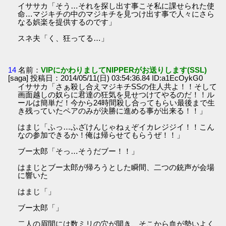
イササカ「そう…それを探し出す事こそ私に課せられた使
命…マジキチの中のマジキチを見つけ出す事で人々にさら
なる娯楽を提供するのです」
スネ夫「く、狂ってる…」
14
名前：
VIPにかわりましてNIPPERがお送りします(SSL)
[saga] 投稿日：2014/05/11(日) 03:54:36.84 ID:a1EcOykG0
イササカ「さぁ殺し合えマジキチSSの住人共よ！！そして
画面越しの奴らに君達の狂気を見せつけてやるのだ！！ル
ールは簡単だ！今から24時間殺し合ってもらい最後まで生
き残っていたペアのみが決勝に進める事が出来る！！」
はまじ「ふっ…ふざけんじゃねぇぞイカレジジイ！！こん
なの参加できるか！俺は帰らせてもらうぜ！！」
ブー太郎「そっ…そうだブー！！」
はまじとブー太郎が帰ろうとした瞬間、二つの銃声が会場
に響いた
はまじ「」
ブー太郎「」
二人の眉間には数ミリの穴が開き、そこから血が勢いよく