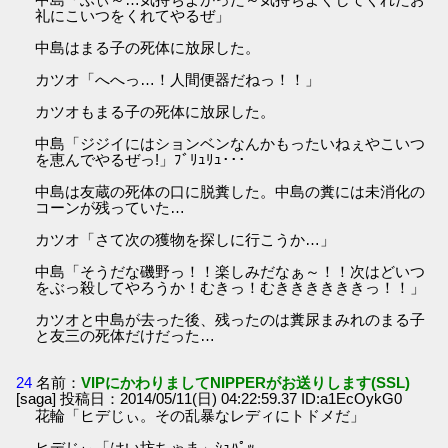
礼にこいつをくれてやるぜ」
中島はまる子の死体に放尿した。
カツオ「へへっ…！人間便器だねっ！！」
カツオもまる子の死体に放尿した。
中島「ジジイにはションベンなんかもったいねぇやこいつ
を恵んでやるぜっ!」ﾌﾞﾘｭﾘｭ･･･
中島は友蔵の死体の口に脱糞した。中島の糞には未消化の
コーンが残っていた…
カツオ「さて次の獲物を探しに行こうか…」
中島「そうだな磯野っ！！楽しみだなぁ～！！次はどいつ
をぶっ殺してやろうか！むきっ！むききききききっ！！」
カツオと中島が去った後、残ったのは糞尿まみれのまる子
と友三の死体だけだった…
24
名前：
VIPにかわりましてNIPPERがお送りします(SSL)
[saga] 投稿日：2014/05/11(日) 04:22:59.37 ID:a1EcOykG0
花輪「ヒデじぃ。その乱暴なレディにトドメだ」
ヒデじぃ「はい坊ちゃま」ｼｭﾊﾟｯ