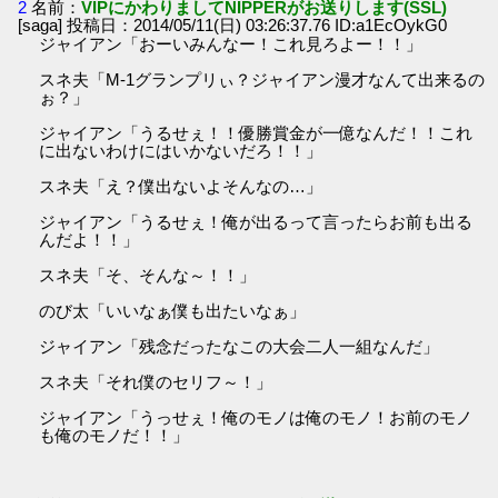
2
名前：
VIPにかわりましてNIPPERがお送りします(SSL)
[saga] 投稿日：2014/05/11(日) 03:26:37.76 ID:a1EcOykG0
ジャイアン「おーいみんなー！これ見ろよー！！」
スネ夫「M-1グランプリぃ？ジャイアン漫才なんて出来るの
ぉ？」
ジャイアン「うるせぇ！！優勝賞金が一億なんだ！！これ
に出ないわけにはいかないだろ！！」
スネ夫「え？僕出ないよそんなの…」
ジャイアン「うるせぇ！俺が出るって言ったらお前も出る
んだよ！！」
スネ夫「そ、そんな～！！」
のび太「いいなぁ僕も出たいなぁ」
ジャイアン「残念だったなこの大会二人一組なんだ」
スネ夫「それ僕のセリフ～！」
ジャイアン「うっせぇ！俺のモノは俺のモノ！お前のモノ
も俺のモノだ！！」