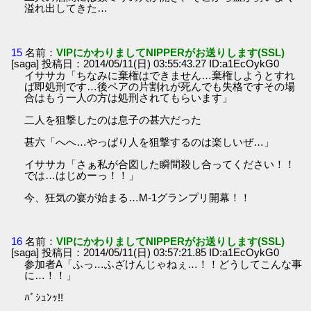
溢れ出してきた…
15
名前：
VIPにかわりましてNIPPERがお送りします(SSL)
[saga] 投稿日：2014/05/11(日) 03:55:43.27 ID:a1EcOykG0
イササカ「ちなみに棄権はできません…棄権しようとすれ
ば即処刑です…後ペアの片割れが死んでも失格ですその場
合はもう一人の方は処刑されてもらいます」
二人を狙撃したのは息子の甚六だった
甚六「へへ…やっぱり人を狙撃するのは楽しいぜ…」
イササカ「さぁ私が合図した瞬間殺し合ってください！！
では…はじめーっ！！」
今、狂気の宴が始まる…M-1グランプリ開幕！！
16
名前：
VIPにかわりましてNIPPERがお送りします(SSL)
[saga] 投稿日：2014/05/11(日) 03:57:21.85 ID:a1EcOykG0
参加者A「ふっ…ふざけんじゃねぇ…！！どうしてこんな事
に…！！」
ﾊﾞｼｭﾝｯ!!