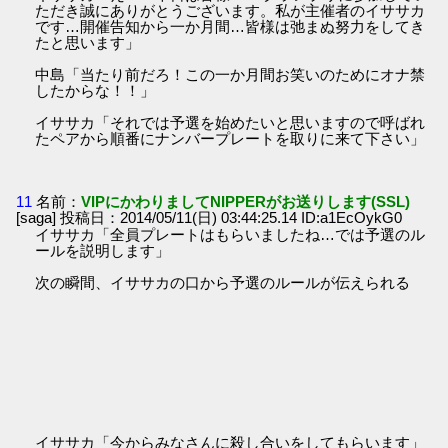
ただき誠にありがとうございます。私が主催者のイササカ
です…開催告知から一か月間…皆様は弛まぬ努力をしてき
たと思います」
中島「当たり前だろ！この一か月間お笑いのためにオナ禁
したからな！！」
イササカ「それでは予選を始めたいと思いますので呼ばれ
たペアから順番にナンバープレートを取りに来て下さい」
11
名前：
VIPにかわりましてNIPPERがお送りします(SSL)
[saga] 投稿日：2014/05/11(日) 03:44:25.14 ID:a1EcOykG0
イササカ「全員プレートはもらいましたね…では予選のル
ールを説明します」
次の瞬間、イササカの口から予選のルールが伝えられる
イササカ「今からみなさんに殺し合いをしてもらいます」