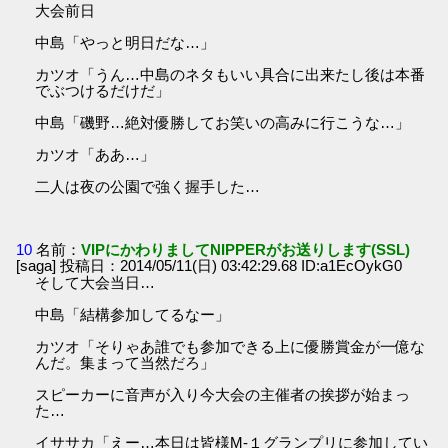
大会前日
中島「やっと明日だな…」
カツオ「うん…中島のネタもいい具合に出来たし後は本番
でぶつけるだけだ」
中島「磯野…絶対優勝してお笑いの高みに行こうな…」
カツオ「ああ…」
二人は夜の公園で強く握手した…
10
名前：
VIPにかわりましてNIPPERがお送りします(SSL)
[saga] 投稿日：2014/05/11(日) 03:42:29.68 ID:a1EcOykG0
そして大会当日…
中島「結構参加してるなー」
カツオ「そりゃあ誰でも参加できる上に優勝賞金が一億な
んだ。集まって当然だろ」
スピーカーに音声が入り今大会の主催者の挨拶が始まっ
た…
イササカ「えー…本日は皆様M-１グランプリに参加してい