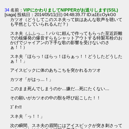
34
名前：
VIPにかわりましてNIPPERがお送りします(SSL)
[saga] 投稿日：2014/05/11(日) 04:48:39.77 ID:a1EcOykG0
カツオ（どうしてこのスネ夫って奴はあんな歌声を聴いて
も平然としていられるんだ？）
スネ夫（ふふっ…！パパに頼んで作ってもらった至近距離
での核爆発の爆音すらもシャットアウトする特製耳栓のお
かげでジャイアンの下手な歌の影響を受けないのさ
ぁ！！）
スネ夫「ほらっ！ほらっ！ほらぁっ！！どうしたどうした
ぁ！！」
アイスピックに体のあちこちを突かれるカツオ
カツオ「がはっ…！」
このまま死んでしまうのか…嫌だ…死にたくない…
その願いがカツオの中の獣を呼び起こした！！
ｺﾞｵｯ!!
スネ夫「っ！！」
次の瞬間、スネ夫の眉間にはアイスピックが突き刺さって