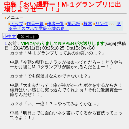
中島「おい磯野ー！M-１グランプリに出
場しようぜー！！」
メニュー
●
トップ
作品一覧
作者一覧
掲示板
検索
リンク
ま
■
■
■
■
■
■
SS：
る子「スマホで学級崩壊の巻」
大
小
中
1
名前：
VIPにかわりましてNIPPERがお送りします
[saga] 投稿
日：2014/05/11(日) 03:25:18.25 ID:a1EcOykG0
カツオ「M-１グランプリってあのお笑いの…？」
中島「今朝の朝刊にチラシが挟まってただろ～！どうやら
一か月後にM- 1グランプリが開かれるんだとよー！」
カツオ「でも僕漫才なんかできないよ？」
中島「大丈夫だって！俺が神がかったボケをするからさ！
礒野はいい感じに突っ込んでくれよぉ！それに優勝賞金一
億なんだぜ！！」
カツオ「い、一億！？…やってみようかな…」
中島「明日までに面白いネタ書いてくるから首洗ってまっ
てろよ！！」