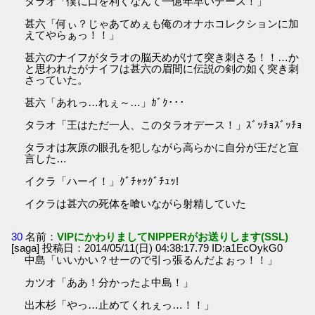
タラオ「僕に口を利くなんて一億年早いデース！」
甚六「何ぃ？じゃあてめぇも俺のオナホコレクションに加
えてやらぁっ！！」
甚六のナイフがタラオの脳天めがけて突き刺さる！！…か
と思われたがナイフは甚六の眉間に伝説の剣の如く突き刺
さっていた。
甚六「あれっ…れぇ～…」ｶﾞｸ･･･
タラオ「王はただ一人、このタラオデース！」ｽﾞｯﾁｮｽﾞｯﾁｮ
タラオは灰原の眼孔を犯しながら高らかに自分が王だと宣
言した…
イクラ「ハーイ！」ｸﾞﾁｬｯｸﾞﾁｭｯ!
イクラは甚六の死体を喰いながら射精していた
30
名前：
VIPにかわりましてNIPPERがお送りします(SSL)
[saga] 投稿日：2014/05/11(日) 04:38:17.79 ID:a1EcOykG0
中島「いいかい？せーので引っ張るんだよぉっ！！」
カツオ「ああ！分かったよ中島！」
出木杉「やっ…止めてくれぇっ…！！」