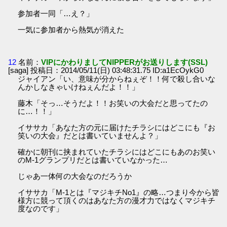
参加者一同「…え？」
一気に参加者から熱気が消えた
12
名前：
VIPにかわりましてNIPPERがお送りします(SSL)
[saga] 投稿日：2014/05/11(日) 03:48:31.75 ID:a1EcOykG0
ジャイアン「い、意味が分からねぇぞ！！何で殺し合いな
んかしなきゃいけねぇんだよ！！」
藤木「そっ…そうだよ！！お笑いの大会だと思ってたの
に…！！」
イササカ「あなた方の元に届けたチラシにはどこにも『お
笑いの大会』だとは書いていませんよ？」
確かに朝刊に挟まれていたチラシにはどこにもあのお笑い
のM-1グランプリだとは書いていなかった…
じゃあ一体何の大会なのだろうか
イササカ「M-1とは『マジキチNo1』の略…つまり今から皆
様方に競って頂くのはあなた方の漫才力ではなくマジキチ
度なのです」