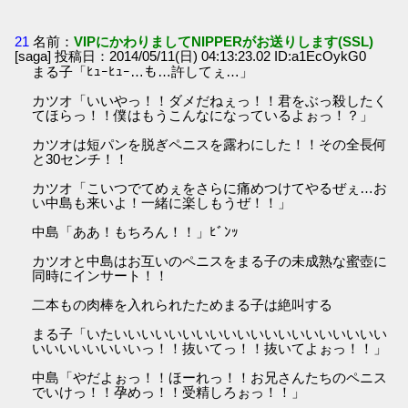
21
名前：
VIPにかわりましてNIPPERがお送りします(SSL)
[saga] 投稿日：2014/05/11(日) 04:13:23.02 ID:a1EcOykG0
まる子「ﾋｭｰﾋｭｰ…も…許してぇ…」
カツオ「いいやっ！！ダメだねぇっ！！君をぶっ殺したく
てほらっ！！僕はもうこんなになっているよぉっ！？」
カツオは短パンを脱ぎペニスを露わにした！！その全長何
と30センチ！！
カツオ「こいつでてめぇをさらに痛めつけてやるぜぇ…お
い中島も来いよ！一緒に楽しもうぜ！！」
中島「ああ！もちろん！！」ﾋﾞﾝｯ
カツオと中島はお互いのペニスをまる子の未成熟な蜜壺に
同時にインサート！！
二本もの肉棒を入れられたためまる子は絶叫する
まる子「いたいいいいいいいいいいいいいいいいいいいい
いいいいいいいいっ！！抜いてっ！！抜いてよぉっ！！」
中島「やだよぉっ！！ほーれっ！！お兄さんたちのペニス
でいけっ！！孕めっ！！受精しろぉっ！！」