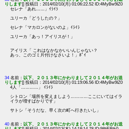
りします
[] 投稿日：2014/02/10(月) 01:06:22.52 ID:4MyBw9lZ0
セレナ「あれ……」ｲﾗｲﾗ
ユリーカ「どうしたの？」
セレナ「マカロンがないのよ」ｲﾗｲﾗ
ユリーカ「あっ！アイリスが！」
アイリス「 これはなかなかいいんじゃない？
あっ、このゴミ片付けなさいよ！」ﾎﾟｲ
34
名前：
以下、２０１３年にかわりまして２０１４年がお送
りします
[] 投稿日：2014/02/10(月) 01:19:06.56 ID:4MyBw9lZ0
4人「…………」 ｲﾗｲﾗ
シトロン「場所を変えましよう…………ここにいてはイラ
イラが増すばかりです」
サトシ「そうだな、早く次の町へ行きたいし」
40
名前：
以下、２０１３年にかわりまして２０１４年がお送
りします
[] 投稿日：2014/02/13(木) 14:18:14.78 ID:98tjEBtk0