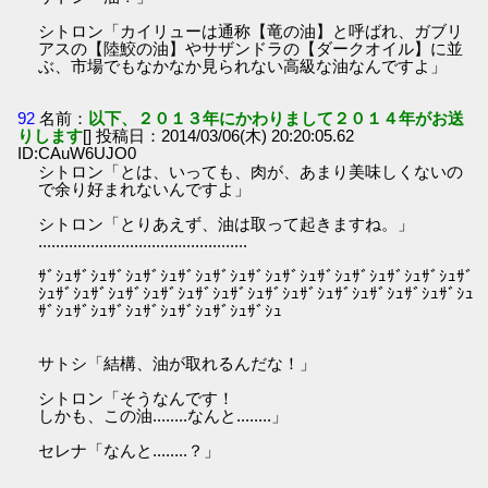
シトロン「カイリューは通称【竜の油】と呼ばれ、ガブリ
アスの【陸鮫の油】やサザンドラの【ダークオイル】に並
ぶ、市場でもなかなか見られない高級な油なんですよ」
92
名前：
以下、２０１３年にかわりまして２０１４年がお送
りします
[] 投稿日：2014/03/06(木) 20:20:05.62
ID:CAuW6UJO0
シトロン「とは、いっても、肉が、あまり美味しくないの
で余り好まれないんですよ」
シトロン「とりあえず、油は取って起きますね。」
................................................
ｻﾞｼｭｻﾞｼｭｻﾞｼｭｻﾞｼｭｻﾞｼｭｻﾞｼｭｻﾞｼｭｻﾞｼｭｻﾞｼｭｻﾞｼｭｻﾞｼｭｻﾞｼｭｻﾞ
ｼｭｻﾞｼｭｻﾞｼｭｻﾞｼｭｻﾞｼｭｻﾞｼｭｻﾞｼｭｻﾞｼｭｻﾞｼｭｻﾞｼｭｻﾞｼｭｻﾞｼｭｻﾞｼｭ
ｻﾞｼｭｻﾞｼｭｻﾞｼｭｻﾞｼｭｻﾞｼｭｻﾞｼｭｻﾞｼｭ
サトシ「結構、油が取れるんだな！」
シトロン「そうなんです！
しかも、この油........なんと........」
セレナ「なんと........？」