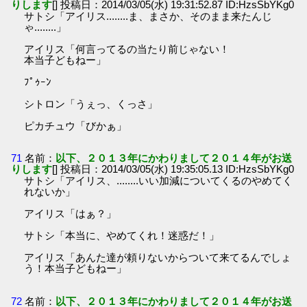
りします
[] 投稿日：2014/03/05(水) 19:31:52.87 ID:HzsSbYKg0
サトシ「アイリス........ま、まさか、そのまま来たんじ
ゃ........」
アイリス「何言ってるの当たり前じゃない！
本当子どもねー」
ﾌﾟｩｰﾝ
シトロン「うぇっ、くっさ」
ピカチュウ「びかぁ」
71
名前：
以下、２０１３年にかわりまして２０１４年がお送
りします
[] 投稿日：2014/03/05(水) 19:35:05.13 ID:HzsSbYKg0
サトシ「アイリス、........いい加減についてくるのやめてく
れないか」
アイリス「はぁ？」
サトシ「本当に、やめてくれ！迷惑だ！」
アイリス「あんた達が頼りないからついて来てるんでしょ
う！本当子どもねー」
72
名前：
以下、２０１３年にかわりまして２０１４年がお送