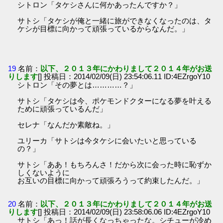
シトロン「タケシさんに何かあったんですか？」
サトシ「タケシが俺と一緒に旅ができなくなったのは、タ
ケシが目標に向かって頑張っているからなんだ。」
19
名前：
以下、２０１３年にかわりまして２０１４年がお送
りします
[] 投稿日：2014/02/09(日) 23:54:06.11 ID:4EZrgoY10
シトロン「その夢とは…………？」
サトシ「タケシは今、ポケモンドクターになる夢を叶える
ために頑張っているんだ」
セレナ「なんだか素敵ね。」
ユリーカ「サトシは今タケシに会いたいと思っている
の？」
サトシ「ああ！もちろんさ！だから次に会った時に恥ずか
しくないように
お互いの目標に向かって頑張ろうって約束したんだ。」
20
名前：
以下、２０１３年にかわりまして２０１４年がお送
りします
[] 投稿日：2014/02/09(日) 23:58:06.06 ID:4EZrgoY10
サトシ「あっ！話が長くなっちゃったな。シチューが冷め