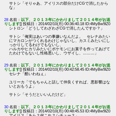
サトシ「そりゃあ、アイリスの部分だけCGで消したから
な」
28
名前：
以下、２０１３年にかわりまして２０１４年がお送
りします
[] 投稿日：2014/02/10(月) 00:36:40.18 ID:4MyBw9lZ0
シトロン「どうしてわざわざCGで消したんですか？」
サトシ「俺実はあいつの事嫌いなんだよ。 セレナみたい
にマカロンがつくれるわけじゃないし、カスミみたいにし
っかりしてるわけでもないし、
ハルカやヒカリみたいにポケモンにお菓子を作ってあげて
たわけでもないし性格悪いし、ウザイし、………」
29
名前：
以下、２０１３年にかわりまして２０１４年がお送
りします
[] 投稿日：2014/02/10(月) 00:42:58.45 ID:4MyBw9lZ0
セレナ「酷いわねぇ」
ユリーカ「でもちゃんと話して仲良くすれば、悪影響はな
いとおもうよ」
サトシ「そうだといいんだけど」
30
名前：
以下、２０１３年にかわりまして２０１４年がお送
りします
[] 投稿日：2014/02/10(月) 00:48:45.53 ID:4MyBw9lZ0
アイリス「あら？何これ？シチュー？」