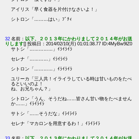
アイリス「早く食器を片付けなさいよ！」
シトロン「………はい」ﾌﾞﾁｨ
32
名前：
以下、２０１３年にかわりまして２０１４年がお送
りします
[] 投稿日：2014/02/10(月) 01:01:38.77 ID:4MyBw9lZ0
サトシ「……………」ｲﾗｲﾗｲﾗ
セレナ「…………」ｲﾗｲﾗｲﾗ
シトロン「…………」ｲﾗｲﾗｲﾗ
ユリーカ「三人共！イライラしている時は甘いものをたべ
るといいのよ！
ね、お兄ちゃん？」
シトロン「うん、そうだね……皆さん甘い物をたべません
か……」ｲﾗｲﾗｲﾗ
サトシ「……そうだな」ｲﾗｲﾗｲﾗ
セレナ「マカロンを用意するわ！」ｲﾗｲﾗｲﾗ
33
名前：
以下、２０１３年にかわりまして２０１４年がお送