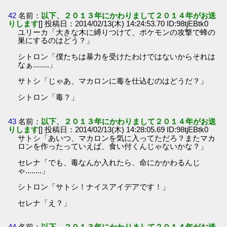
42
名前：
以下、２０１３年にかわりまして２０１４年がお送
りします
[] 投稿日：2014/02/13(木) 14:24:53.70 ID:98tjEBtk0
ユリーカ「大きな木に縛りつけて、ポケモンの攻撃で蜂の
巣にするのはどう？」
シトロン「僕たちは暴力を受けたわけではないからそれは
なぁ........」
サトシ「じゃあ、マカロンに毒を仕込むのはどうだ？」
シトロン「毒？」
43
名前：
以下、２０１３年にかわりまして２０１４年がお送
りします
[] 投稿日：2014/02/13(木) 14:28:05.69 ID:98tjEBtk0
サトシ「あいつ、マカロンを気に入ってただろ？またマカ
ロンを作ったっていえば、食い付くんじゃないかな？」
セレナ「でも、毒なんか入れたら、命にかかわるんじ
ゃ........」
シトロン「サトシ！ナイスアイデアです！」
セレナ「え？」
44
名前：
以下、２０１３年にかわりまして２０１４年がお送