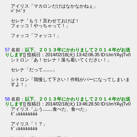
アイリス「マカロンだけはなかなかねぇ」
ﾊﾞｸﾊﾞｸ
セレナ「もう！言わせておけば！
フォッコ！やっちゃって！」
フォッコ「フォッコ！」
57
名前：
以下、２０１３年にかわりまして２０１４年がお送
りします
[] 投稿日：2014/02/18(火) 13:42:06.35 ID:UmYAyjTv0
シトロン「あ！セレナ！落ち着いてください！」
セレナ「だって........」
シトロン「我慢して下さい！作戦がパーになってしまいま
すよ！」
58
名前：
以下、２０１３年にかわりまして２０１４年がお送
りします
[] 投稿日：2014/02/18(火) 13:46:28.50 ID:UmYAyjTv0
アイリス「ふう........食べた、食べた」
ｷﾞｭﾙﾙﾙﾙﾙﾙﾙﾙ
アイリス「！？」
ｷﾞｭﾙﾙﾙﾙﾙﾙﾙﾙ