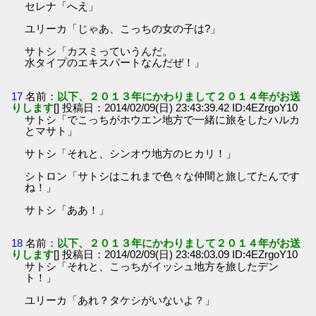
セレナ「へえ」
ユリーカ「じゃあ、こっちの女の子は?」
サトシ「カスミっていうんだ。
水タイプのエキスパートなんだぜ！」
17
名前：
以下、２０１３年にかわりまして２０１４年がお送
りします
[] 投稿日：2014/02/09(日) 23:43:39.42 ID:4EZrgoY10
サトシ「でこっちがホウエン地方で一緒に旅をしたハルカ
とマサト」
サトシ「それと、シンオウ地方のヒカリ！」
シトロン「サトシはこれまで色々な仲間と旅してたんです
ね！」
サトシ「ああ！」
18
名前：
以下、２０１３年にかわりまして２０１４年がお送
りします
[] 投稿日：2014/02/09(日) 23:48:03.09 ID:4EZrgoY10
サトシ「それと、こっちがイッシュ地方を旅したデン
ト！」
ユリーカ「あれ？タケシがいないよ？」