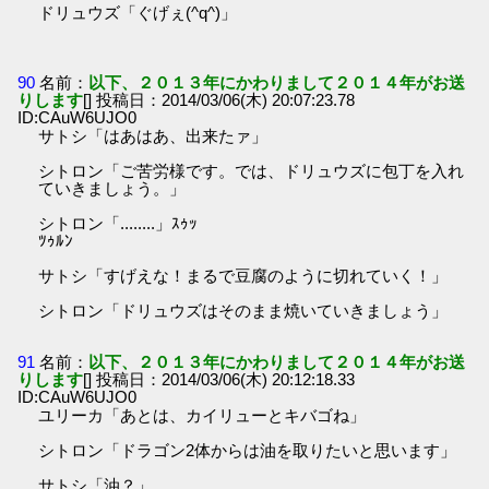
ドリュウズ「ぐげぇ(^q^)」
90
名前：
以下、２０１３年にかわりまして２０１４年がお送
りします
[] 投稿日：2014/03/06(木) 20:07:23.78
ID:CAuW6UJO0
サトシ「はあはあ、出来たァ」
シトロン「ご苦労様です。では、ドリュウズに包丁を入れ
ていきましょう。」
シトロン「........」ｽｩｯ
ﾂｩﾙﾝ
サトシ「すげえな！まるで豆腐のように切れていく！」
シトロン「ドリュウズはそのまま焼いていきましょう」
91
名前：
以下、２０１３年にかわりまして２０１４年がお送
りします
[] 投稿日：2014/03/06(木) 20:12:18.33
ID:CAuW6UJO0
ユリーカ「あとは、カイリューとキバゴね」
シトロン「ドラゴン2体からは油を取りたいと思います」
サトシ「油？」