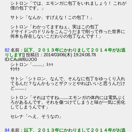
シトロン「では、エモンガに包丁をいれましょう！ これが
僕の包丁です。」
サトシ「なんか、すげえな！この包丁！」
シトロン「わかってますねぇ。実はこの包丁
ドサイドンのドリルをこんごうだまで削って作った世界に
何本も存在しないこだわりの包丁なんです！」
82
名前：
以下、２０１３年にかわりまして２０１４年がお送
りします
[] 投稿日：2014/03/06(木) 19:24:08.78
ID:CAuW6UJO0
シトロン「........」ｽｩｩ
ｻｸｻｸ
サトシ「シトロン、なんで、そんなに包丁をゆっくり入れ
てるんだ？なんかもっとザクッとやればいいと思うんだけ
ど........」
シトロン「それはですね........エモンガの体内には電気ぶく
ろがあるんです。それを傷つけてしまうと味が一気に劣化
してしまうんです」
セレナ「へえ、そうなの」
84
名前：
以下、２０１３年にかわりまして２０１４年がお送