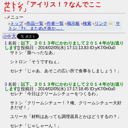
サトシ「アイリス！？なんでここ
に！？」
メニュー
●
トップ
作品一覧
作者一覧
掲示板
検索
リンク
サ
■
■
■
■
■
■
SS：
トシ「ﾁｯ、まためざ炎か…」
大
小
中
1
名前：
以下、２０１３年にかわりまして２０１４年がお送り
します
[] 投稿日：2014/02/05(水) 17:11:13.83 ID:yK7/0n0u0
サトシ「腹へったなあ」
シトロン「そうですねぇ」
セレナ「じゃあ、あそこの広い所で食事をしましょう！」
3
名前：
以下、２０１３年にかわりまして２０１４年がお送り
します
[] 投稿日：2014/02/05(水) 17:17:18.45 ID:yK7/0n0u0
セレナ「今日はクリームシチューをつくるわ」
サトシ「クリームシチュー！？俺、クリームシチュー大好
きだぜ！」
ユリーカ「材料はあっても調理器具とかはどうするの？」
セレナ「じゃしゃーん！」