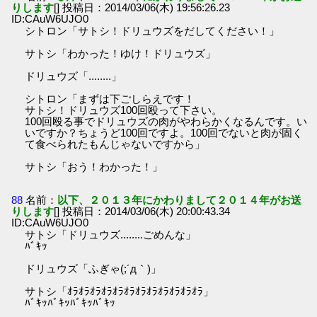
りします
[] 投稿日：2014/03/06(木) 19:56:26.23
ID:CAuW6UJO0
シトロン「サトシ！ドリュウズをだしてください！」
サトシ「わかった！ゆけ！ドリュウズ」
ドリュウズ「........」
シトロン「まずは下ごしらえです！
サトシ！ドリュウズ100回殴って下さい。
100回殴る事でドリュウズの肉がやわらかくなるんです。い
いですか？ちょうど100回ですよ。100回でないと肉が固く
て食べられたもんじゃないですから」
サトシ「おう！わかった！」
88
名前：
以下、２０１３年にかわりまして２０１４年がお送
りします
[] 投稿日：2014/03/06(木) 20:00:43.34
ID:CAuW6UJO0
サトシ「ドリュウズ........ごめんな」
ﾊﾞｷｯ
ドリュウズ「ふぎゃ(;´д｀)」
サトシ「ｵﾗｵﾗｵﾗｵﾗｵﾗｵﾗｵﾗｵﾗｵﾗｵﾗｵﾗｵﾗ」
ﾊﾞｷｯﾊﾞｷｯﾊﾞｷｯﾊﾞｷｯ