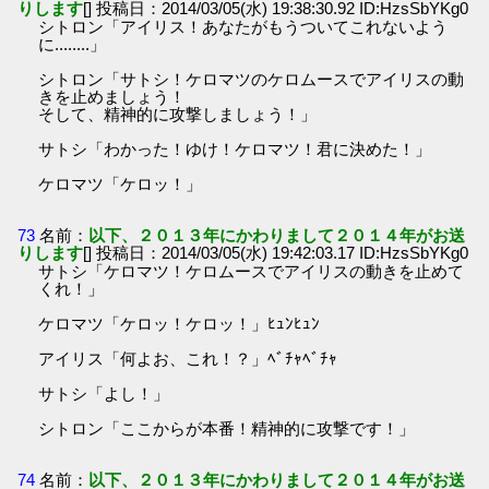
りします
[] 投稿日：2014/03/05(水) 19:38:30.92 ID:HzsSbYKg0
シトロン「アイリス！あなたがもうついてこれないよう
に........」
シトロン「サトシ！ケロマツのケロムースでアイリスの動
きを止めましょう！
そして、精神的に攻撃しましょう！」
サトシ「わかった！ゆけ！ケロマツ！君に決めた！」
ケロマツ「ケロッ！」
73
名前：
以下、２０１３年にかわりまして２０１４年がお送
りします
[] 投稿日：2014/03/05(水) 19:42:03.17 ID:HzsSbYKg0
サトシ「ケロマツ！ケロムースでアイリスの動きを止めて
くれ！」
ケロマツ「ケロッ！ケロッ！」ﾋｭﾝﾋｭﾝ
アイリス「何よお、これ！？」ﾍﾞﾁｬﾍﾞﾁｬ
サトシ「よし！」
シトロン「ここからが本番！精神的に攻撃です！」
74
名前：
以下、２０１３年にかわりまして２０１４年がお送