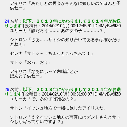
アイリス「あたしとの再会がそんなに嬉しいの？ほんと子
供ねー」
24
名前：
以下、２０１３年にかわりまして２０１４年がお送
りします
[] 投稿日：2014/02/10(月) 00:12:45.91 ID:4MyBw9lZ0
ユリーカ「誰だろう………あの女の子…………？」
シトロン「さあ……サトシの知り合いである事は確かだけ
どねぇ」
セレナ「サトシ～！ちょっとこっち来て！」
サトシ「おっ、おう」
アイリス「なあにぃ～？内緒話とか
ほんと子供ねー」
26
名前：
以下、２０１３年にかわりまして２０１４年がお送
りします
[] 投稿日：2014/02/10(月) 00:31:00.97 ID:4MyBw9lZ0
ユリーカ「で、あの子ば誰なの？」
サトシ「イッシュ地方で一緒に旅したアイリスだ」
シトロン「え？イッシュ地方の写真にはデントさんとサト
シしか写ってないですよ？」