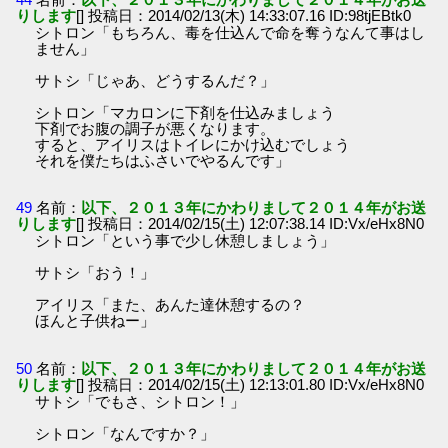
りします
[] 投稿日：2014/02/13(木) 14:33:07.16 ID:98tjEBtk0
シトロン「もちろん、毒を仕込んで命を奪うなんて事はし
ません」
サトシ「じゃあ、どうするんだ？」
シトロン「マカロンに下剤を仕込みましょう
下剤でお腹の調子が悪くなります。
すると、アイリスはトイレにかけ込むでしょう
それを僕たちはふさいでやるんです」
49
名前：
以下、２０１３年にかわりまして２０１４年がお送
りします
[] 投稿日：2014/02/15(土) 12:07:38.14 ID:Vx/eHx8N0
シトロン「という事で少し休憩しましょう」
サトシ「おう！」
アイリス「また、あんた達休憩するの？
ほんと子供ねー」
50
名前：
以下、２０１３年にかわりまして２０１４年がお送
りします
[] 投稿日：2014/02/15(土) 12:13:01.80 ID:Vx/eHx8N0
サトシ「でもさ、シトロン！」
シトロン「なんですか？」