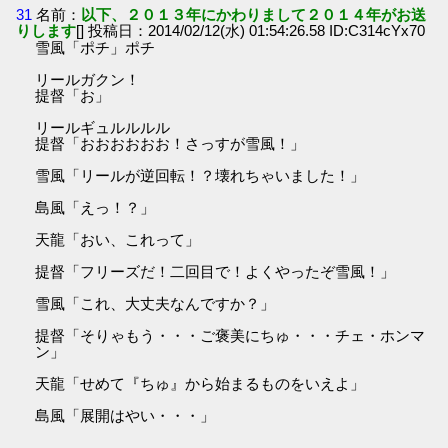
31
名前：
以下、２０１３年にかわりまして２０１４年がお送
りします
[] 投稿日：2014/02/12(水) 01:54:26.58 ID:C314cYx70
雪風「ポチ」ポチ
リールガクン！
提督「お」
リールギュルルルル
提督「おおおおおお！さっすが雪風！」
雪風「リールが逆回転！？壊れちゃいました！」
島風「えっ！？」
天龍「おい、これって」
提督「フリーズだ！二回目で！よくやったぞ雪風！」
雪風「これ、大丈夫なんですか？」
提督「そりゃもう・・・ご褒美にちゅ・・・チェ・ホンマ
ン」
天龍「せめて『ちゅ』から始まるものをいえよ」
島風「展開はやい・・・」