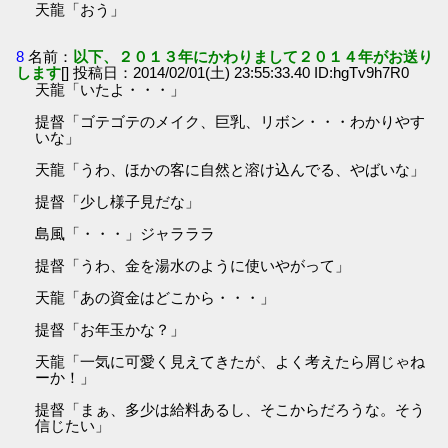
天龍「おう」
8
名前：
以下、２０１３年にかわりまして２０１４年がお送り
します
[] 投稿日：2014/02/01(土) 23:55:33.40 ID:hgTv9h7R0
天龍「いたよ・・・」
提督「ゴテゴテのメイク、巨乳、リボン・・・わかりやす
いな」
天龍「うわ、ほかの客に自然と溶け込んでる、やばいな」
提督「少し様子見だな」
島風「・・・」ジャラララ
提督「うわ、金を湯水のように使いやがって」
天龍「あの資金はどこから・・・」
提督「お年玉かな？」
天龍「一気に可愛く見えてきたが、よく考えたら屑じゃね
ーか！」
提督「まぁ、多少は給料あるし、そこからだろうな。そう
信じたい」