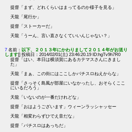
提督「まず、どれくらいはまってるのか様子を見る」
天龍「尾行か」
提督「ストーカーだ」
天龍「うーん、言い直さなくていいんじゃない？」
7
名前：
以下、２０１３年にかわりまして２０１４年がお送り
します
[] 投稿日：2014/02/01(土) 23:46:20.19 ID:hgTv9h7R0
提督「はい、本日は横須賀にあるカテマスさんにきまし
た」
天龍「まぁ、この街にはここしかパチスロねえからな」
提督「さっそく島風が部屋にいなかったし、おそらくここ
にいるだろう」
天龍「いないのが一番だけれどな」
提督「おはようございます」ウィーンラッシャッセー
天龍「相変わらずひでえ音だな」
提督「パチスロはあっちだ」