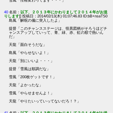
雪風「性格変わってます・・・」
40
名前：
以下、２０１３年にかわりまして２０１４年がお送
りします
[] 投稿日：2014/02/13(木) 01:07:46.83 ID:bB+nsaTS0
島風「解呪の儀に突入したよ」
提督「このチャンスステージは、怪異図柄がそろうほどチ
ャンスアップしていって、青、緑、赤、虹の順で熱いん
だ」
天龍「面白そうだな」
島風「やらせないよ！」
天龍「別にいいよ・・・」
提督「雪風は順調だな」
雪風「200枚ゲットです！」
天龍「よかったな」
雪風「やらせませんよ！」
天龍「やりたいっていってないだろ！？」
41
名前：
以下、２０１３年にかわりまして２０１４年がお送