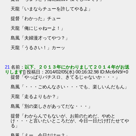
天龍「いまならチューを許してやるよ」
提督「わかった」チュー
天龍「俺にじゃねーよ！」
島風「夫婦漫才ってやつ？」
天龍「うるさい！」カーッ
21
名前：
以下、２０１３年にかわりまして２０１４年がお送
りします
[] 投稿日：2014/02/05(水) 00:16:32.98 ID:Mc6rN9/+0
提督「やっぱりパチスロ、きてるじゃないか・・・」
島風「・・・ごめんなさい・・・でも、楽しいんだもん」
天龍「走るよりもか？」
島風「別の楽しさがあってだな・・・」
提督「わからんでもないが、お前のためだ、やめと
け・・・と言いたいところだが、今日一日だけ打たせてや
る」
島風「えー、今日だけー？」