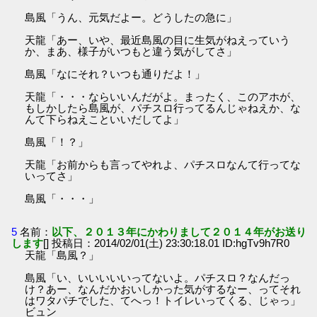
島風「うん、元気だよー。どうしたの急に」
天龍「あー、いや、最近島風の目に生気がねえっていう
か、まあ、様子がいつもと違う気がしてさ」
島風「なにそれ？いつも通りだよ！」
天龍「・・・ならいいんだがよ。まったく、このアホが、
もしかしたら島風が、パチスロ行ってるんじゃねえか、な
んて下らねえこといいだしてよ」
島風「！？」
天龍「お前からも言ってやれよ、パチスロなんて行ってな
いってさ」
島風「・・・」
5
名前：
以下、２０１３年にかわりまして２０１４年がお送り
します
[] 投稿日：2014/02/01(土) 23:30:18.01 ID:hgTv9h7R0
天龍「島風？」
島風「い、いいいいいってないよ。パチスロ？なんだっ
け？あー、なんだかおいしかった気がするなー、ってそれ
はワタパチでした、てへっ！トイレいってくる、じゃっ」
ビュン