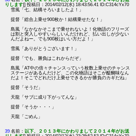
りします
[] 投稿日：2014/02/12(水) 18:43:56.41 ID:C314cYx70
雪風「七、結構そろいましたよ！」
提督「総合上乗せ900枚か！結構乗せたな！」
島風「なかなかそこまで乗せれないよ！化物語のフリーズ
は割と突入しやすいらしいんだけれど、払い出しが少ない
んだよねー。でも900枚はいい方だよ！」
雪風「ありがとうございます！」
提督「でも、勝負はこれからだぞ」
島風「AT中の倍々チャンスっていう枚数上乗せのチャンス
ステージがあるんだけど、この化物語はそこが醍醐味なん
だよ！そこでどれだけ上乗せできるかが勝負のカギだね」
提督「そうだ」
天龍「サブに成り下がってんな」
提督「そうか・・・」
天龍「ごめん」
39
名前：
以下、２０１３年にかわりまして２０１４年がお送
りします
[] 投稿日：2014/02/12(水) 23:29:52.53 ID:C314cYx70