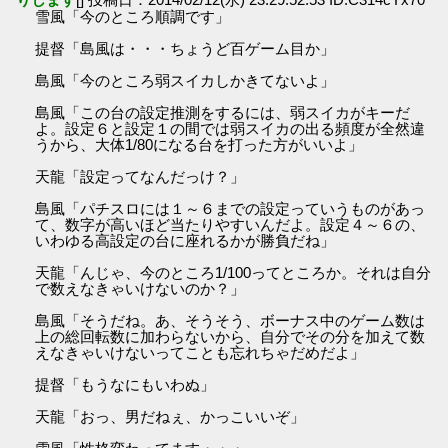
雪風「今のところ順調です」
提督「島風は・・・ちょうど百ゲーム目か」
島風「今のところ弱スイカしかきてないよ」
島風「この台の設定推測をするには、弱スイカがキーだ
よ。設定６と設定１の間では弱スイカの出る頻度が全然違
うから、大体1/80になる台を打った方がいいよ」
天龍「設定ってなんだっけ？」
島風「パチスロには１～６までの設定っていうものがあっ
て、数字が高いほど当たりやすいんだよ。設定４～６の、
いわゆる高設定の台に座れるかが勝負だね」
天龍「んじゃ、今のところ1/100ってところか。それは自分
で数えなきゃいけないのか？」
島風「そうだね。あ、そうそう、ボーナス中のゲーム数は
上の総回転数に加わらないから、自分でその分を加えて数
えなきゃいけないってことも忘れちゃだめだよ」
提督「もうなにもいわぬ」
天龍「おっ、男だねぇ、かっこいいぞ」