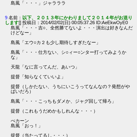
島風「・・・」ジャラララ
9
名前：
以下、２０１３年にかわりまして２０１４年がお送り
します
[] 投稿日：2014/02/02(日) 00:05:37.26 ID:AeEkwOyE0
島風「・・・吉○、全然勝てないよ・・・演出は好きなんだ
けどなー」
島風「エウ○カ２も少し期待しすぎたなー」
島風「・・・仕方ない、シ○ィー○ンター打ってみようか
な」
天龍「なに言ってんだ、あいつ」
提督「知らなくていいよ」
提督（しかたない、うちにいこうってなんなの？発想がや
ばいだろ）
島風「・・・こっちもダメか、ジャグ回して帰ろ」
提督（これもうだめかもしれんな・・・）
ぺカーン
島風「おっ！」
提督（当たってるし・・・）