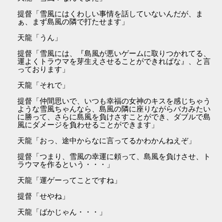
提督「雪風にはくわしい事情を話していないんだが、ま
ぁ、まず島風の隣で打たせます」
天龍「うん」
提督「雪風には、『島風が悪いゲームに取りつかれてる、
運よくトラウマを芽生えさせることができればな』、と言
っております」
天龍「それで」
提督「仲間思いで、いつも幸福の女神のキスを感じちゃう
ような雪風ちゃんなら、島風の隣に座りながらバカみたい
に勝って、さらに島風を負けさすことができ、ダブルで島
風にダメージを負わせることができます」
天龍「おっ、途中からなに言ってるかわかんねえぞ」
提督「つまり、雪風の幸運に頼って、島風を負けさせ、ト
ラウマを作るという・・・」
天龍「運ゲーってことですね」
提督「せやね」
天龍「ばかじゃん・・・」