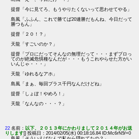
提督「今に見てろ、もうやりたくないって思わせてやる」
島風「ふふん、これで勝てば20連勝だもんね、今日だって
勝つもん」
提督「２０！？」
天龍「すごいのか？」
提督「プロにだってそんなの無理だって・・・まずプロっ
てのが絶滅危惧種なんだが・・・もうこれやらせた方がい
いんじゃ・・・」
天龍「ゆれるなアホ」
島風「まぁ、毎回プラス千円なんだけどね」
提督「しょぼ！やめろ！」
天龍「なんなの・・・？」
22
名前：
以下、２０１３年にかわりまして２０１４年がお送
りします
[] 投稿日：2014/02/05(水) 00:18:16.84 ID:Mc6rN9/+0
島風「そういえばなんで私から隠れてたの？」