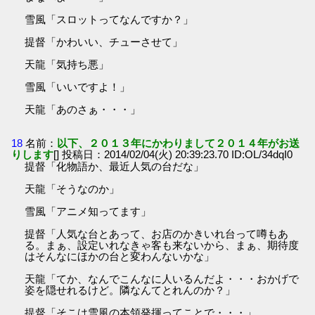
雪風「スロットってなんですか？」
提督「かわいい、チューさせて」
天龍「気持ち悪」
雪風「いいですよ！」
天龍「あのさぁ・・・」
18
名前：
以下、２０１３年にかわりまして２０１４年がお送
りします
[] 投稿日：2014/02/04(火) 20:39:23.70 ID:OL/34dqI0
提督「化物語か、最近人気の台だな」
天龍「そうなのか」
雪風「アニメ知ってます」
提督「人気な台とあって、お店のかきいれ台って噂もあ
る。まぁ、設定いれなきゃ客も来ないから、まぁ、期待度
はそんなにほかの台と変わんないかな」
天龍「てか、なんでこんなに人いるんだよ・・・おかげで
姿を隠せれるけど。隣なんてとれんのか？」
提督「そこは雪風の本領発揮ってことで・・・」