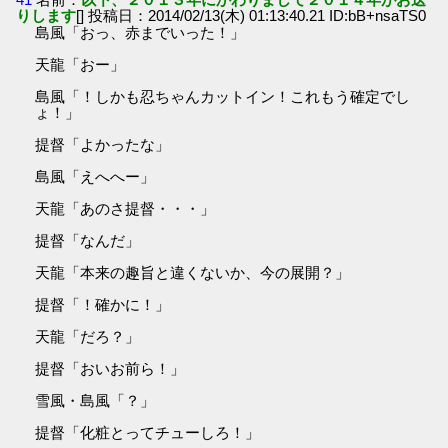
りします
[] 投稿日：2014/02/13(木) 01:13:40.21 ID:bB+nsaTS0
島風「おっ、赤までいった！」
天龍「おー」
島風「！しかも忍ちゃんカットイン！これもう確定でし
ょ！」
提督「よかったな」
島風「えへへー」
天龍「あのさ提督・・・」
提督「なんだ」
天龍「本来の趣旨と違くないか、今の展開？」
提督「！確かに！」
天龍「だろ？」
提督「おいお前ら！」
雪風・島風「？」
提督「化粧とってチューしろ！」