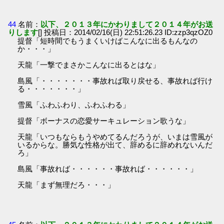
44
名前：
以下、２０１３年にかわりまして２０１４年がお送
りします
[] 投稿日：2014/02/16(日) 22:51:26.23 ID:zzp3qzOZ0
提督「短時間でもうまくいけばこんなに出るもんなの
か・・・」
天龍「一撃でまさかこんなに出るとはな」
島風「・・・・・・・事故れば取り戻せる、事故れば行け
る・・・・・・・」
雪風「ふわふわり、ふわふわる」
提督「ボーナスの恋愛サーキュレーション歌うな」
天龍「いつもならもうやめてるんだろうが、いまは雪風が
いるからな。勝気な性格が出て、辞めるに辞めれないんだ
ろ」
島風「事故れば・・・・・・事故れば・・・・・・」
天龍「まず無理だろ・・・」