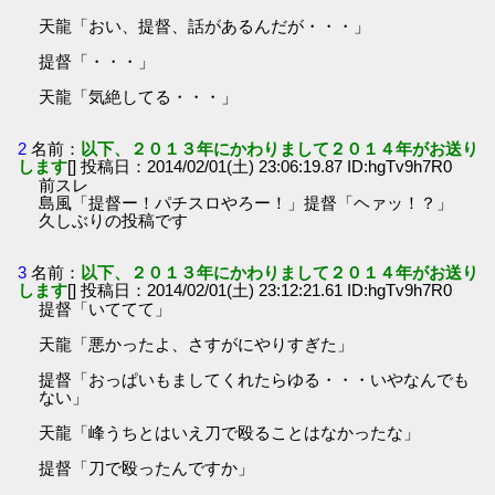
天龍「おい、提督、話があるんだが・・・」
提督「・・・」
天龍「気絶してる・・・」
2
名前：
以下、２０１３年にかわりまして２０１４年がお送り
します
[] 投稿日：2014/02/01(土) 23:06:19.87 ID:hgTv9h7R0
前スレ
島風「提督ー！パチスロやろー！」提督「ヘァッ！？」
久しぶりの投稿です
3
名前：
以下、２０１３年にかわりまして２０１４年がお送り
します
[] 投稿日：2014/02/01(土) 23:12:21.61 ID:hgTv9h7R0
提督「いててて」
天龍「悪かったよ、さすがにやりすぎた」
提督「おっぱいもましてくれたらゆる・・・いやなんでも
ない」
天龍「峰うちとはいえ刀で殴ることはなかったな」
提督「刀で殴ったんですか」