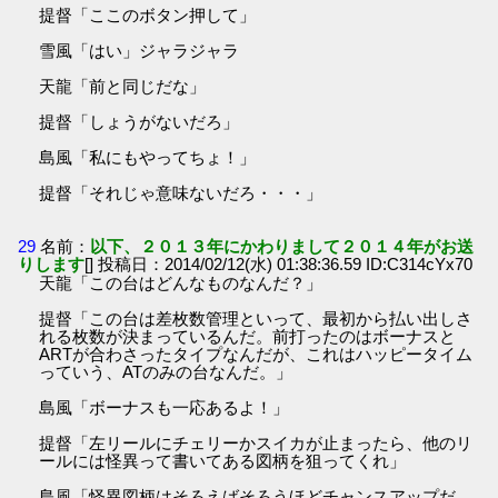
提督「ここのボタン押して」
雪風「はい」ジャラジャラ
天龍「前と同じだな」
提督「しょうがないだろ」
島風「私にもやってちょ！」
提督「それじゃ意味ないだろ・・・」
29
名前：
以下、２０１３年にかわりまして２０１４年がお送
りします
[] 投稿日：2014/02/12(水) 01:38:36.59 ID:C314cYx70
天龍「この台はどんなものなんだ？」
提督「この台は差枚数管理といって、最初から払い出しさ
れる枚数が決まっているんだ。前打ったのはボーナスと
ARTが合わさったタイプなんだが、これはハッピータイム
っていう、ATのみの台なんだ。」
島風「ボーナスも一応あるよ！」
提督「左リールにチェリーかスイカが止まったら、他のリ
ールには怪異って書いてある図柄を狙ってくれ」
島風「怪異図柄はそろえばそろうほどチャンスアップだ