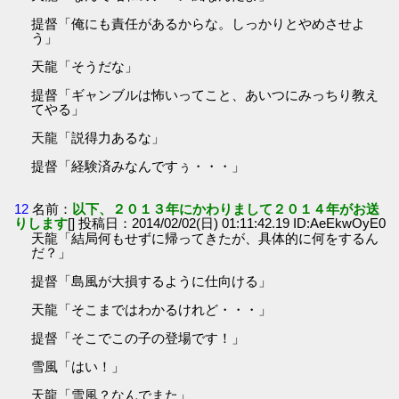
提督「俺にも責任があるからな。しっかりとやめさせよ
う」
天龍「そうだな」
提督「ギャンブルは怖いってこと、あいつにみっちり教え
てやる」
天龍「説得力あるな」
提督「経験済みなんですぅ・・・」
12
名前：
以下、２０１３年にかわりまして２０１４年がお送
りします
[] 投稿日：2014/02/02(日) 01:11:42.19 ID:AeEkwOyE0
天龍「結局何もせずに帰ってきたが、具体的に何をするん
だ？」
提督「島風が大損するように仕向ける」
天龍「そこまではわかるけれど・・・」
提督「そこでこの子の登場です！」
雪風「はい！」
天龍「雪風？なんでまた」