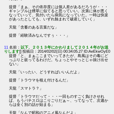
提督「まぁ、その依存度には個人差があるだろうが・・・
ギャンブルは煙草に似てると思っていい。次第に体が悪く
なっていって、気付いたら病気になっていた。一時は快楽
があったとしても、いずれ蝕まれて破産していく」
天龍「含蓄のある言葉だな」
提督「経験済みなんですぅ・・・」
11
名前：
以下、２０１３年にかわりまして２０１４年がお送
りします
[] 投稿日：2014/02/02(日) 00:34:05.27 ID:AeEkwOyE0
提督「と、まぁここまでいってきたが、島風はその毒にど
っぷりと嵌ってるわけだ。ちょっとやそっとじゃ抜け出せ
ない」
天龍「いったい、どうすればいいんだよ」
提督「トラウマを植え付けるんだ」
天龍「スマトラ？」
提督「トラウマだって・・・一回ものすごく負けさせれ
ば、もうパチスロはこりごりだぁ～、ってなって、次週か
らは全く別の話が始まる」
天龍「なんで昭和のアニメ風なんだよ」