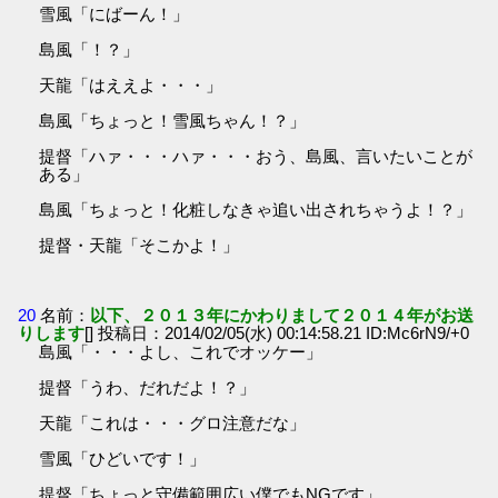
雪風「にばーん！」
島風「！？」
天龍「はええよ・・・」
島風「ちょっと！雪風ちゃん！？」
提督「ハァ・・・ハァ・・・おう、島風、言いたいことが
ある」
島風「ちょっと！化粧しなきゃ追い出されちゃうよ！？」
提督・天龍「そこかよ！」
20
名前：
以下、２０１３年にかわりまして２０１４年がお送
りします
[] 投稿日：2014/02/05(水) 00:14:58.21 ID:Mc6rN9/+0
島風「・・・よし、これでオッケー」
提督「うわ、だれだよ！？」
天龍「これは・・・グロ注意だな」
雪風「ひどいです！」
提督「ちょっと守備範囲広い僕でもNGです」