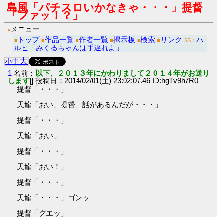
島風「パチスロいかなきゃ・・・」提督
「ファッ！？」
メニュー
●
トップ
作品一覧
作者一覧
掲示板
検索
リンク
ハ
■
■
■
■
■
■
SS：
ルヒ「みくるちゃんは手遅れよ」
大
小
中
1
名前：
以下、２０１３年にかわりまして２０１４年がお送り
します
[] 投稿日：2014/02/01(土) 23:02:07.46 ID:hgTv9h7R0
提督「・・・」
天龍「おい、提督、話があるんだが・・・」
提督「・・・」
天龍「おい」
提督「・・・」
天龍「おい！」
提督「・・・」
天龍「・・・」ゴンッ
提督「グエッ」