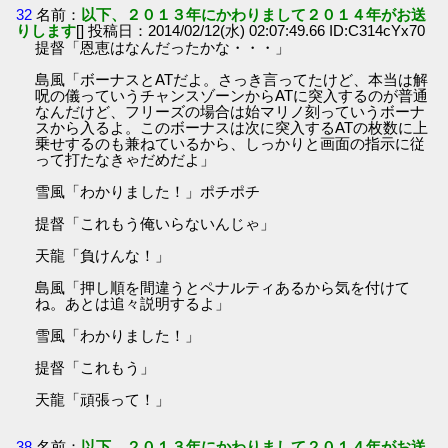
32
名前：
以下、２０１３年にかわりまして２０１４年がお送
りします
[] 投稿日：2014/02/12(水) 02:07:49.66 ID:C314cYx70
提督「恩恵はなんだったかな・・・」
島風「ボーナスとATだよ。さっき言ってたけど、本当は解
呪の儀っていうチャンスゾーンからATに突入するのが普通
なんだけど、フリーズの場合は始マリノ刻っていうボーナ
スから入るよ。このボーナスは次に突入するATの枚数に上
乗せするのも兼ねているから、しっかりと画面の指示に従
って打たなきゃだめだよ」
雪風「わかりました！」ポチポチ
提督「これもう俺いらないんじゃ」
天龍「負けんな！」
島風「押し順を間違うとペナルティあるから気を付けて
ね。あとは追々説明するよ」
雪風「わかりました！」
提督「これもう」
天龍「頑張って！」
38
名前：
以下、２０１３年にかわりまして２０１４年がお送