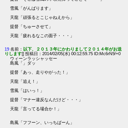
雪風「がんばります」
天龍「頑張るとこじゃねえから」
提督「ちゅーさせて」
天龍「疲れるなこの面子・・・」
19
名前：
以下、２０１３年にかわりまして２０１４年がお送
りします
[] 投稿日：2014/02/05(水) 00:12:59.75 ID:Mc6rN9/+0
ウィーンラッシャッセー
島風「」ダッ
提督「あっ、走りやがった！」
天龍「追え！」
雪風「はいっ！」
提督「マナー違反なんだけど・・・」
天龍「言ってる場合か！」
島風「フフーン、いっちばーん」