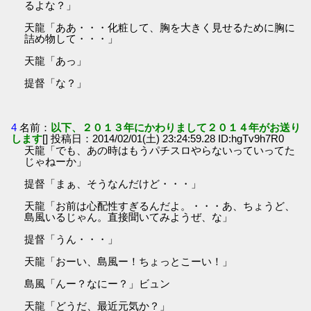
るよな？」
天龍「ああ・・・化粧して、胸を大きく見せるために胸に
詰め物して・・・」
天龍「あっ」
提督「な？」
4
名前：
以下、２０１３年にかわりまして２０１４年がお送り
します
[] 投稿日：2014/02/01(土) 23:24:59.28 ID:hgTv9h7R0
天龍「でも、あの時はもうパチスロやらないっていってた
じゃねーか」
提督「まぁ、そうなんだけど・・・」
天龍「お前は心配性すぎるんだよ。・・・あ、ちょうど、
島風いるじゃん。直接聞いてみようぜ、な」
提督「うん・・・」
天龍「おーい、島風ー！ちょっとこーい！」
島風「んー？なにー？」ビュン
天龍「どうだ、最近元気か？」