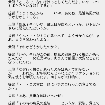
天龍「ところで、なにぼけっとしてたんだよ。いや、いつ
もボケみたいな顔してるが」
提督「うまくねえから・・・いや、あのね、最近島風の様
子がおかしくてさ」
天龍「島風？そういや、最近目が虚ろというか、ジト目が
さらに悪化したというか」
提督「うん・・・ジト目が悪化って、よく分からんが、ま
あ、目つき変わったよな」
天龍「それがどうかしたのか？」
提督「いや、それがこの前、島風の部屋に行く機会があっ
たんだが・・・化粧品やら、肉まんで部屋が大変なことに
なってたんだ」
天龍「なぜ行く機会があったのかはあえて聞かない
が・・・あれか、お年頃なんじゃねえか？ファッションに
気を使うお年頃なんだよ。肉まんが大好物の」
提督「・・・この前に一緒にパチスロ行ったの覚えてる
か？」
天龍「ああ、貴重な体験だったぜ」
提督「その時の島風の服装・・・というか、変装、覚えて