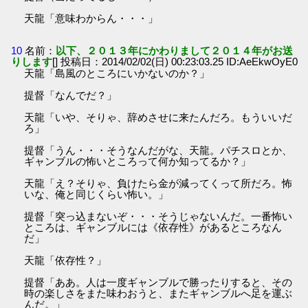
天龍「意味わからん・・・」
10
名前：
以下、２０１３年にかわりまして２０１４年がお送
りします
[] 投稿日：2014/02/02(日) 00:23:03.25 ID:AeEkwOyE0
天龍「島風のところにいかないのか？」
提督「なんでだ？」
天龍「いや、そりゃ、辞めさせに来たんだろ。もういいだ
ろ」
提督「うん・・・そうなんだがな、天龍。パチスロとか、
ギャンブルの怖いところって何か知ってるか？」
天龍「え？そりゃ、負けたら金が減ってくって所だろ。怖
いな、俺と同じくらい怖い。」
提督「突っ込まないぞ・・・そうじゃないんだ。一番怖い
ところは、ギャンブルには《依存性》があるところなん
だ」
天龍「依存性？」
提督「ああ。人は一度ギャンブルで勝ったりすると、その
時の楽しさをまた味わおうと、またギャンブルへ足を運ぶ
んだ。」