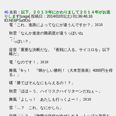
46
名前：
以下、２０１３年にかわりまして２０１４年がお送
りします
[saga] 投稿日：2014/02/01(土) 01:36:48.16
ID:hE6PSa9Oo
電「これ、進路によってなにが違うんですか？」ｺﾛｺﾛ
秋雲「なんか進攻の難易度が違うっぽいね
～」
「っぽい？」
提督「重要な決断だな。『夜戦に入る。サイコロを』以下
略だ」
電「なのです！」ｺﾛｺﾛ
舞風「6っ！ 『輝かしい勝利！（大本営発表）4000円を得
る』」
曙「勝てばそんなにもらえるの！？」
秋雲「ほほ～う、ハイリスクハイリターンだねぇ～」
舞風「よしっ！ あたしも行っくよー！」ｺﾛｺﾛ
雷「…？ これ、なにかしら」
提督「ん？ 『旗艦の交代が命ぜられる。トップと資産を