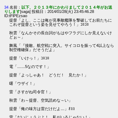
34
名前：
以下、２０１３年にかわりまして２０１４年がお送
りします
[saga] 投稿日：2014/01/28(火) 23:45:46.28
ID:tFlPEzsao
提督「よし、ここは俺が見事敵艦隊を撃破してお前たちに
これぞ提督という姿を見せてやろう！」ｺﾛｺﾛ
秋雲「なんかその長台詞がもはやフラグにしか見えないけ
どぉ～」
舞風「『接敵。航空戦に突入。サイコロを振って4以上なら
制空権確保』だそうだよ」
提督「いけっ！」ｺﾛｺﾛ
電「……5なのです！」
提督「よっしゃあ！ どうだ！ 見たか！」
曙「ウザイ！」
雷「さすがね司令官！」
秋雲「わ～提督、空気読めな～い」
提督「俺の味方は雷だけだよ…」ｵﾖﾖ
雷「だいじょうぶよ！ 私がいるじゃない！」