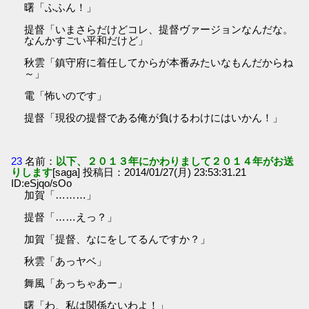
曙「ふふん！」
提督「いまさらだけどコレ、提督ヴァージョンなんだな。
なんかすごい平和だけど」
秋雲「鎮守府に着任してからが本番みたいなもんだからね
～」
電「怖いのです」
提督「現役の提督である俺が負けるわけにはいかん！」
23
名前：
以下、２０１３年にかわりまして２０１４年がお送
りします
[saga] 投稿日：2014/01/27(月) 23:53:31.21
ID:eSjqo/sOo
加賀「………」
提督「……えっ？」
加賀「提督、なにをしてるんですか？」
秋雲「あっヤベ」
舞風「あっちゃあー」
曙「わ、私は関係ないわよ！」