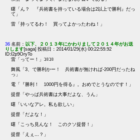
曙「ん？ 『兵術書を持っている場合は2以上で勝利』だっ
て」
雷「持ってるわ！ 買ってよかったわね！」
36
名前：
以下、２０１３年にかわりまして２０１４年がお送
りします
[saga] 投稿日：2014/01/29(水) 00:22:59.92
ID:I2p9OryTo
雷「ってー！」ｺﾛｺﾛ
舞風「3、で勝利かー！ 兵術書が無ければ-200円だったね
っ」
電「『勝利！ 1000円を得る』。おめでとうなのです！」
提督「やっぱ兵術書は大事だよな、うん」
曙「いいなアレ。私も欲しい」
提督「だよな！」
曙「こっち見んな！ このクソ提督！」
提督「えぇ…？」