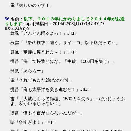
電「嬉しいのです！」
56
名前：
以下、２０１３年にかわりまして２０１４年がお送
りします
[saga] 投稿日：2014/02/03(月) 00:47:47.77
ID:6LXU/ldjo
舞風「どんどん踊るよっ！」ｺﾛｺﾛ
秋雲「『敵の挟撃に遭う。サイコロ』以下略だって～」
舞風「華麗に舞うわよ～！」ｺﾛｺﾛ
提督「海上で挟撃とはな。『中破、1000円を失う』」
舞風「あららー」
電「それでもまだ2位なのです」
提督「俺も太平洋を突き進むぞ！」ｺﾛｺﾛ
雷「『大波によって転覆、1500円を失う』…だいじょうぶ
よ、私がいるじゃない！」
提督「俺もう首が回らないんだが…」
曙「弱すぎよ！」ｺﾛｺﾛ