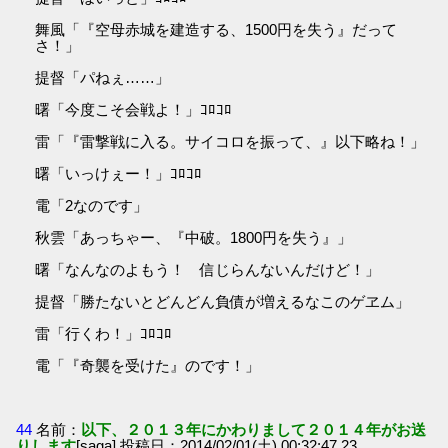
舞風「『空母赤城を建造する、1500円を失う』だって
さ！」
提督「パねぇ……」
曙「今度こそ会戦よ！」ｺﾛｺﾛ
雷「『雷撃戦に入る。サイコロを振って、』以下略ね！」
曙「いっけぇー！」ｺﾛｺﾛ
電「2なのです」
秋雲「あっちゃー、『中破。1800円を失う』」
曙「なんなのよもう！ 信じらんないんだけど！」
提督「勝たないとどんどん負債が増えるなこのゲヱム」
雷「行くわ！」ｺﾛｺﾛ
電「『奇襲を受けた』のです！」
44
名前：
以下、２０１３年にかわりまして２０１４年がお送
りします
[saga] 投稿日：2014/02/01(土) 00:32:47.23