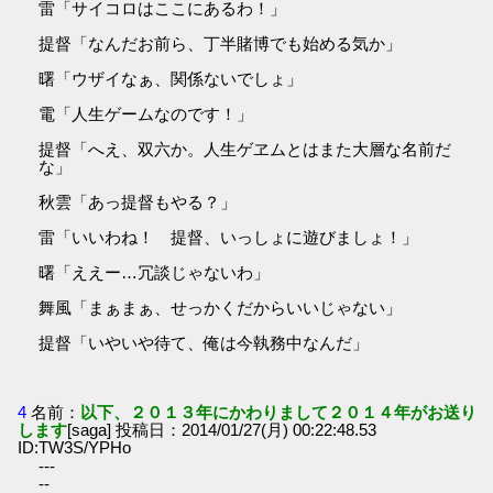
雷「サイコロはここにあるわ！」
提督「なんだお前ら、丁半賭博でも始める気か」
曙「ウザイなぁ、関係ないでしょ」
電「人生ゲームなのです！」
提督「へえ、双六か。人生ゲヱムとはまた大層な名前だ
な」
秋雲「あっ提督もやる？」
雷「いいわね！ 提督、いっしょに遊びましょ！」
曙「ええー…冗談じゃないわ」
舞風「まぁまぁ、せっかくだからいいじゃない」
提督「いやいや待て、俺は今執務中なんだ」
4
名前：
以下、２０１３年にかわりまして２０１４年がお送り
します
[saga] 投稿日：2014/01/27(月) 00:22:48.53
ID:TW3S/YPHo
---
--