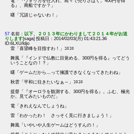
電「『ウォッカを仕入れ、島々で売りさばく。400円を得
る』、商船ですか？」
曙「冗談じゃないわ！」
57
名前：
以下、２０１３年にかわりまして２０１４年がお送
りします
[saga] 投稿日：2014/02/03(月) 01:43:21.36
ID:6LXU/ldjo
雷「喜望峰を目指すわ！」ｺﾛｺﾛ
舞風「『インドで仏教に目覚める、300円を得る』ってどう
いうことなの！？」
曙「ゲームだから…って擁護できなくなってきたわね」
秋雲「平和に往きたいなぁ～」ｺﾛｺﾛ
提督「『オーロラを観測する、300円を得る』。ふむ、極光
か。見てみたいものだ」
電「きれえなんでしょうね」
雷「わかったわ！ さっそく見に行きましょう！」
舞風「いやいや人生ゲームはどうすんの！」