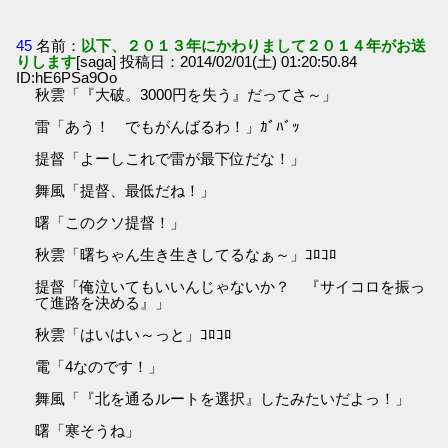
45
名前：
以下、２０１３年にかわりまして２０１４年がお送
りします
[saga] 投稿日：2014/02/01(土) 01:20:50.84
ID:hE6PSa9Oo
秋雲「『大破。3000円を失う』だってさ～」
雷「あう！ でもがんばるわ！」ｶﾞﾊﾞｯ
提督「よーしこれで雷が最下位だな！」
舞風「提督、最低だね！」
曙「このクソ提督！」
秋雲「曙ちゃん生き生きしてるなぁ～」ｺﾛｺﾛ
提督「俺泣いてもいいんじゃないか？ 『サイコロを振っ
て進路を決める』」
秋雲「はいはい～っと」ｺﾛｺﾛ
電「4なのです！」
舞風「『北を通るルートを選択』したみたいだよっ！」
曙「寒そうね」