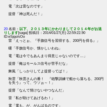
電「次は雷なのです」
提督「神は死んだ！」
20
名前：
以下、２０１３年にかわりまして２０１４年がお送
りします
[saga] 投稿日：2014/01/27(月) 22:59:22.90
ID:eSjqo/sOo
雷「えっとぉ、『手旗信号を習得する、200円を得る』」
曙「手旗信号か、懐かしいわね」
電「電は今でもあんまり得意じゃないのです…」
提督「俺はモールス信号が苦手だな」
舞風「しっかりしてよ提督ってば！」
秋雲「秋雲さんの番！ 『砲撃訓練で船から落ちる、200円
を失う』って、ウソぉ～！」
提督「なんて情けないやつなんだ」
雷「私が助けてあげるわ！」
電「電も、が、がんばるのです」