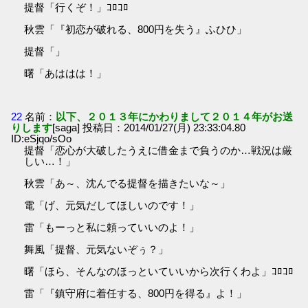
提督「行くぞ！」ｺﾛｺﾛ
秋雲「『初恋が破れる、800円を失う』ふひひ」
提督「」
曙「あははは！」
22
名前：
以下、２０１３年にかわりまして２０１４年がお送
りします
[saga] 投稿日：2014/01/27(月) 23:33:04.80
ID:eSjqo/sOo
提督「恋心が大破したうえに借金まで負うのか…戦況は厳
しい…！」
秋雲「あ～、沈んでる提督を描きたいな～」
電「げ、元気だしてほしいのです！」
雷「もーっと私に頼っていいのよ！」
舞風「提督、元気ないぞぅ？」
曙「ほら、そんなのほっといていいから次行くわよ」ｺﾛｺﾛ
雷「『鎮守府に着任する、800円を得る』よ！」