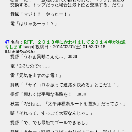
交換する。トップだった場合は最下位と交換する』だな」
舞風「マジ！？ やったー！」
電「はりゃあーっ！？」
47
名前：
以下、２０１３年にかわりまして２０１４年がお送
りします
[saga] 投稿日：2014/02/01(土) 01:53:07.16
ID:hE6PSa9Oo
提督「うわぁ異動こええ…」ｺﾛｺﾛ
電「2-3なのです…」
雷「元気を出すのよ電！」
舞風「『サイコロを振って進路を決める』とこだよ！」
提督「願わくば平和な海路を！」ｺﾛｺﾛ
秋雲「2だねぇ。『太平洋横断ルートを選択』だってさ～」
曙「それって、すっごく大変なんじゃ…」
提督「で、でも最短でゴールできるし」
舞風「うわーっ戦闘マスばっかりだよこれ！ 踊りまくり