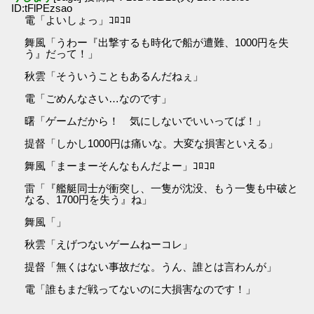
ID:tFlPEzsao
電「よいしょっ」ｺﾛｺﾛ
舞風「うわー『出撃するも時化で船が遭難、1000円を失
う』だって！」
秋雲「そういうこともあるんだねぇ」
電「ごめんなさい…なのです」
曙「ゲームだから！ 気にしないでいいってば！」
提督「しかし1000円は痛いな。大変な損害といえる」
舞風「まーまーそんなもんだよー」ｺﾛｺﾛ
雷「『艦艇同士が衝突し、一隻が沈没、もう一隻も中破と
なる、1700円を失う』ね」
舞風「」
秋雲「えげつないゲームねーコレ」
提督「無くはない事故だな。うん、誰とは言わんが」
電「誰もまだ戦ってないのに大損害なのです！」