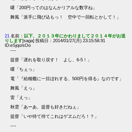
曙「200円ってのはなんかリアルな数字ね」
舞風「派手に飛び込もっ！ 空中で一回転とかして！」
21
名前：
以下、２０１３年にかわりまして２０１４年がお送
りします
[saga] 投稿日：2014/01/27(月) 23:15:58.91
ID:eSjqo/sOo
----
提督「遅れを取り戻す！ よし、6-5！」
曙「ちぇっ」
電「『給糧艦に一目ぼれする、500円を得る』なのです」
舞風「えっ」
雷「えっ」
秋雲「あーあ、提督も好きだねぇ」
提督「いや待て待てこれはゲヱムだろ！？」
----