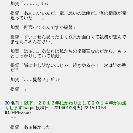
加賀「………」ﾁﾗｯ
提督「ああ…いいんだ、電。悪いのは俺だ。俺の指揮が間
違っていた――」
加賀「何言ってるんですか提督」
提督「すいません思ったより双六が面白くて執務が進んで
ませんごめんなさい」
加賀「はぁ…。あなたは私たちの指揮官なのだから、もっ
としっかりしていて頂戴」
提督「誠に申し訳ない…じゃ、続きやるか！ 次は誰の番
だ？」
加賀「……提督？」ｶﾞｼｯ
提督「」
30
名前：
以下、２０１３年にかわりまして２０１４年がお送
りします
[saga] 投稿日：2014/01/28(火) 22:15:10.54
ID:tFlPEzsao
----
提督「あぁ怖かった」