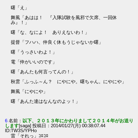
曙「え」
舞風「あはは！ 『入隊試験を風邪で欠席、一回休
み』！」
曙「な、なによ！ ありえないわ！」
提督「フハハ、仲良く休もうじゃないか曙」
曙「うっさいわよ！」
電「仲がいいのです」
曙「あんたも何言ってんの！」
秋雲「ふっふ～ん？ にやにや。曙ちゃん。にやにや」
舞風「にやにや」
曙「あんた達はなんなのよッ！」
6
名前：
以下、２０１３年にかわりまして２０１４年がお送り
します
[saga] 投稿日：2014/01/27(月) 00:38:07.44
ID:TW3S/YPHo
雷「それっ」ｺﾛｺﾛ