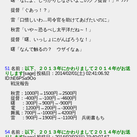
曙「なによ、しっかりしなさいよこのクソ提督！」ﾊﾞｼﾝｯ
提督「ぐあっ！？」
雷「口惜しいわ…司令官を助けてあげたいのに」
秋雲「いや～恐るべし太平洋だね～！」
提督「曙、いっしょにがんばろうな！」
曙「なんで触るの？ ウザイなぁ」
51
名前：
以下、２０１３年にかわりまして２０１４年がお送
りします
[sage] 投稿日：2014/02/01(土) 02:41:06.92
ID:hE6PSa9Oo
戦況報告
秋雲：1000円→1500円→2500円
提督：-400円→-100円→-4600円
曙 ：300円→900円→-900円
電 ：1200円→200円→-3000円
舞風：700円→-1000円→4200円
雷 ：900円→1900円→-1100円 兵術書もち
54
名前：
以下、２０１３年にかわりまして２０１４年がお送
りします
[saga] 投稿日：2014/02/02(日) 23:40:07.67