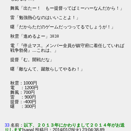
舞風「出たー！ もー提督ってばミーハーなんだから！」
雷「勉強熱心なのはいいことよ！」
曙「だからただのゲームだっつってるでしょうが！」
秋雲「進めるよー」ｺﾛｺﾛ
電「『停止マス。メンバー全員が鎮守府に着任していれば
戦争勃発』…これは、」
提督「む。開戦だな」
曙「敵なんて、蹴散らしてやるわ！」
秋雲：1000円
電 ：1200円
舞風：700円
雷 ：900円
提督：-400円
曙 ：300円
33
名前：
以下、２０１３年にかわりまして２０１４年がお送
りします
[saga] 投稿日：2014/01/28(火) 23:04:38.89