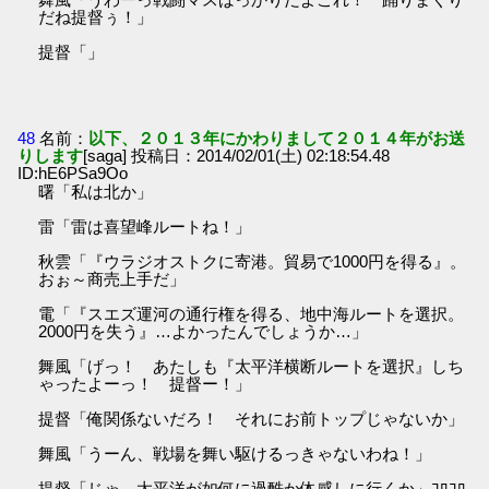
だね提督ぅ！」
提督「」
48
名前：
以下、２０１３年にかわりまして２０１４年がお送
りします
[saga] 投稿日：2014/02/01(土) 02:18:54.48
ID:hE6PSa9Oo
曙「私は北か」
雷「雷は喜望峰ルートね！」
秋雲「『ウラジオストクに寄港。貿易で1000円を得る』。
おぉ～商売上手だ」
電「『スエズ運河の通行権を得る、地中海ルートを選択。
2000円を失う』…よかったんでしょうか…」
舞風「げっ！ あたしも『太平洋横断ルートを選択』しち
ゃったよーっ！ 提督ー！」
提督「俺関係ないだろ！ それにお前トップじゃないか」
舞風「うーん、戦場を舞い駆けるっきゃないわね！」
提督「じゃ、太平洋が如何に過酷か体感しに行くか」ｺﾛｺﾛ