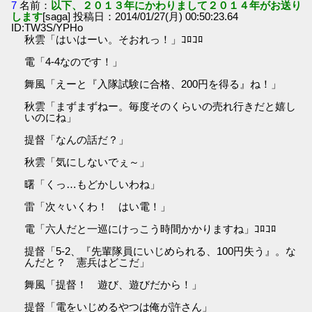
7
名前：
以下、２０１３年にかわりまして２０１４年がお送り
します
[saga] 投稿日：2014/01/27(月) 00:50:23.64
ID:TW3S/YPHo
秋雲「はいはーい。そおれっ！」ｺﾛｺﾛ
電「4-4なのです！」
舞風「えーと『入隊試験に合格、200円を得る』ね！」
秋雲「まずまずねー。毎度そのくらいの売れ行きだと嬉し
いのにね」
提督「なんの話だ？」
秋雲「気にしないでぇ～」
曙「くっ…もどかしいわね」
雷「次々いくわ！ はい電！」
電「六人だと一巡にけっこう時間かかりますね」ｺﾛｺﾛ
提督「5-2、『先輩隊員にいじめられる、100円失う』。な
んだと？ 憲兵はどこだ」
舞風「提督！ 遊び、遊びだから！」
提督「電をいじめるやつは俺が許さん」