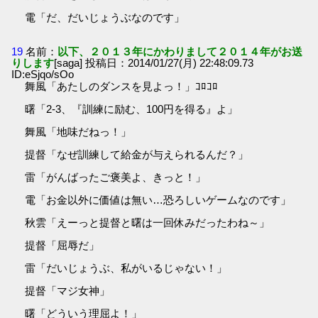
電「だ、だいじょうぶなのです」
19
名前：
以下、２０１３年にかわりまして２０１４年がお送
りします
[saga] 投稿日：2014/01/27(月) 22:48:09.73
ID:eSjqo/sOo
舞風「あたしのダンスを見よっ！」ｺﾛｺﾛ
曙「2-3、『訓練に励む、100円を得る』よ」
舞風「地味だねっ！」
提督「なぜ訓練して給金が与えられるんだ？」
雷「がんばったご褒美よ、きっと！」
電「お金以外に価値は無い…恐ろしいゲームなのです」
秋雲「えーっと提督と曙は一回休みだったわね～」
提督「屈辱だ」
雷「だいじょうぶ、私がいるじゃない！」
提督「マジ女神」
曙「どういう理屈よ！」