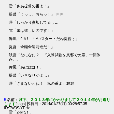
雷「さあ提督の番よ！」
提督「うっし。おらっ！」ｺﾛｺﾛ
曙「しっかり参加してるし…」
電「電は嬉しいのです！」
舞風「4-5！ いいスタートだね提督ぅ」
提督「全艦全速前進だ！」
秋雲「なになに？ 『入隊試験を風邪で欠席、一回休
み』」
舞風「あははは！」
提督「いきなりかよ…」
曙「ざまないわね！ 私の番よ」ｺﾛｺﾛ
5
名前：
以下、２０１３年にかわりまして２０１４年がお送り
します
[saga] 投稿日：2014/01/27(月) 00:28:57.35
ID:TW3S/YPHo
雷「2-6ね！」