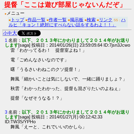
提督「ここは遊び部屋じゃないんだぞ」
メニュー
●
トップ
作品一覧
作者一覧
掲示板
検索
リンク
ハ
■
■
■
■
■
■
SS：
ルヒ「キョン！絶対にすべらない話をするわよ！！」
大
小
中
1
名前：
以下、２０１３年にかわりまして２０１４年がお送り
します
[saga] 投稿日：2014/01/26(日) 23:59:09.64 ID:7jsn3Jcwo
雷「わかってるわ！ 提督室よね！」
電「ごめんなさいなのです」
曙「うるさいわねこのクソ提督！」
舞風「細かいことは気にしないで、一緒に踊りましょ？」
秋雲「わかったわかった、提督も混ざりたいのよねぇ」
提督「なぜそうなる！？」
3
名前：
以下、２０１３年にかわりまして２０１４年がお送り
します
[saga] 投稿日：2014/01/27(月) 00:12:42.33
ID:TW3S/YPHo
舞風「えーと、これでいいのかしら」