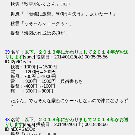
秋雲「秋雲がいくよん」ｺﾛｺﾛ
舞風「『暗礁に激突、500円を失う』、あいたー！」
秋雲「うそ～んショックぅ～」
提督「海図の作成は必須だ！」
39
名前：
以下、２０１３年にかわりまして２０１４年がお送
りします
[sage] 投稿日：2014/01/29(水) 00:35:35.56
ID:I2p9OryTo
秋雲：1000円→1500円
電 ：1200円→200円
舞風：700円→-1000円
雷 ：900円→1900円 兵術書もち
提督：-400円→-100円
曙 ：300円→900円
たぶん。でもそんな厳密にゲームしないので沖になさらず
～
43
名前：
以下、２０１３年にかわりまして２０１４年がお送
りします
[saga] 投稿日：2014/02/01(土) 00:18:48.66
ID:hE6PSa9Oo
提督「ほいっと」ｺﾛｺﾛ