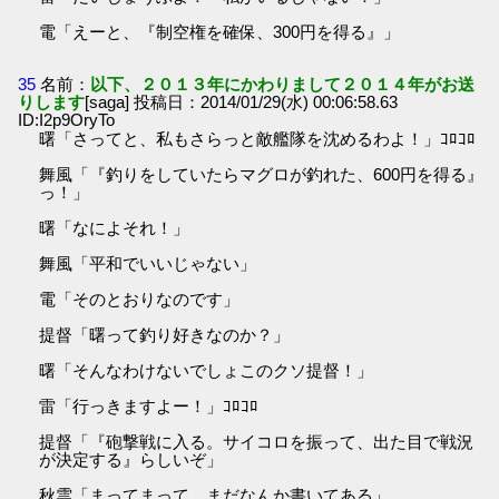
電「えーと、『制空権を確保、300円を得る』」
35
名前：
以下、２０１３年にかわりまして２０１４年がお送
りします
[saga] 投稿日：2014/01/29(水) 00:06:58.63
ID:I2p9OryTo
曙「さってと、私もさらっと敵艦隊を沈めるわよ！」ｺﾛｺﾛ
舞風「『釣りをしていたらマグロが釣れた、600円を得る』
っ！」
曙「なによそれ！」
舞風「平和でいいじゃない」
電「そのとおりなのです」
提督「曙って釣り好きなのか？」
曙「そんなわけないでしょこのクソ提督！」
雷「行っきますよー！」ｺﾛｺﾛ
提督「『砲撃戦に入る。サイコロを振って、出た目で戦況
が決定する』らしいぞ」
秋雲「まってまって、まだなんか書いてある」