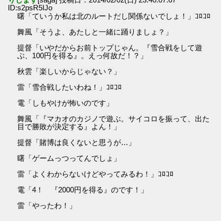
ID:s2psR5IJo
曙「ていうか私は北のルートだし関係ないでしょ！」ｺﾛｺﾛ
舞風「そうよ、あたしと一緒に踊りましょ？」
提督「いやだからお前トップじゃん。『雪合戦をして遊
ぶ、100円を得る』。えっ何故だ！？」
秋雲「楽しいからじゃない？」
雷「雪合戦したいわね！」ｺﾛｺﾛ
電「しもやけが怖いのです」
舞風「『マカオのカジノで遊ぶ。サイコロを振って、出た
目で勝敗が決定する』よん！」
提督「賭博は良くないと思うが…」
曙「ゲームっつってんでしょ」
雷「よくわからないけどやってみるわ！」ｺﾛｺﾛ
電「4！ 『2000円を得る』のです！」
雷「やったわ！」