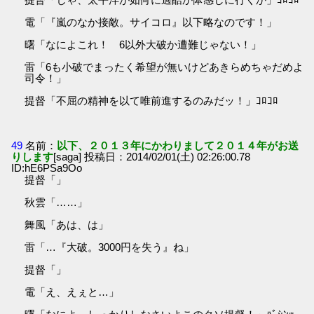
電「『嵐のなか接敵。サイコロ』以下略なのです！」
曙「なによこれ！ 6以外大破か遭難じゃない！」
雷「6も小破でまったく希望が無いけどあきらめちゃだめよ
司令！」
提督「不屈の精神を以て唯前進するのみだッ！」ｺﾛｺﾛ
49
名前：
以下、２０１３年にかわりまして２０１４年がお送
りします
[saga] 投稿日：2014/02/01(土) 02:26:00.78
ID:hE6PSa9Oo
提督「」
秋雲「……」
舞風「あは、は」
雷「…『大破。3000円を失う』ね」
提督「」
電「え、えぇと…」