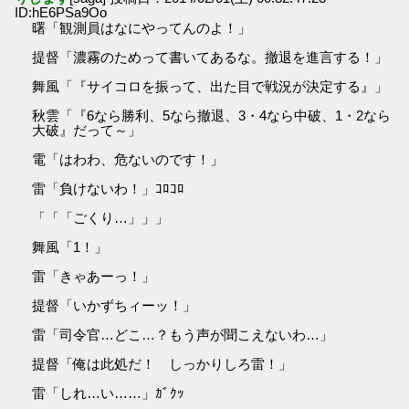
ID:hE6PSa9Oo
曙「観測員はなにやってんのよ！」
提督「濃霧のためって書いてあるな。撤退を進言する！」
舞風「『サイコロを振って、出た目で戦況が決定する』」
秋雲「『6なら勝利、5なら撤退、3・4なら中破、1・2なら
大破』だって～」
電「はわわ、危ないのです！」
雷「負けないわ！」ｺﾛｺﾛ
「「「ごくり…」」」
舞風「1！」
雷「きゃあーっ！」
提督「いかずちィーッ！」
雷「司令官…どこ…？もう声が聞こえないわ…」
提督「俺は此処だ！ しっかりしろ雷！」
雷「しれ…い……」ｶﾞｸｯ