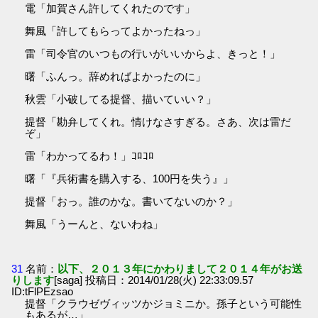
電「加賀さん許してくれたのです」
舞風「許してもらってよかったねっ」
雷「司令官のいつもの行いがいいからよ、きっと！」
曙「ふんっ。辞めればよかったのに」
秋雲「小破してる提督、描いていい？」
提督「勘弁してくれ。情けなさすぎる。さあ、次は雷だ
ぞ」
雷「わかってるわ！」ｺﾛｺﾛ
曙「『兵術書を購入する、100円を失う』」
提督「おっ。誰のかな。書いてないのか？」
舞風「うーんと、ないわね」
31
名前：
以下、２０１３年にかわりまして２０１４年がお送
りします
[saga] 投稿日：2014/01/28(火) 22:33:09.57
ID:tFlPEzsao
提督「クラウゼヴィッツかジョミニか。孫子という可能性
もあるが…」