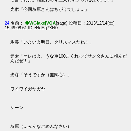
光彦「今回灰原さんはちがうでしょ…」
24
名前：
◆WGIakejVQA
[saga] 投稿日：2013/12/14(土)
15:49:08.61 ID:eNdEq7XN0
歩美「いよいよ明日、クリスマスだね！」
元太「オレはよ、うな重100こくれってサンタさんに頼んだ
んだぜ！」
光彦「そうですか（無関心）」
ワイワイガヤガヤ
シーン
灰原（…みんなごめんなさい）