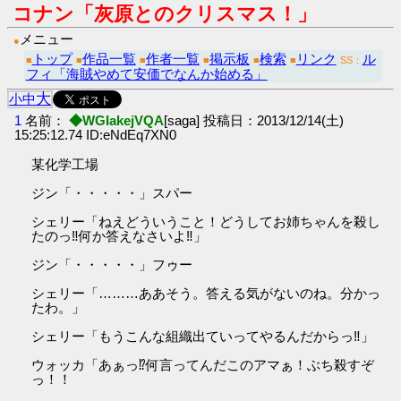
コナン「灰原とのクリスマス！」
メニュー
●
トップ
作品一覧
作者一覧
掲示板
検索
リンク
ル
■
■
■
■
■
■
SS：
フィ「海賊やめて安価でなんか始める」
大
小
中
1
名前：
◆WGIakejVQA
[saga] 投稿日：2013/12/14(土)
15:25:12.74 ID:eNdEq7XN0
某化学工場
ジン「・・・・・」スパー
シェリー「ねえどういうこと！どうしてお姉ちゃんを殺し
たのっ‼何か答えなさいよ‼」
ジン「・・・・・」フゥー
シェリー「………ああそう。答える気がないのね。分かっ
たわ。」
シェリー「もうこんな組織出ていってやるんだからっ‼」
ウォッカ「あぁっ⁉何言ってんだこのアマぁ！ぶち殺すぞ
っ！！