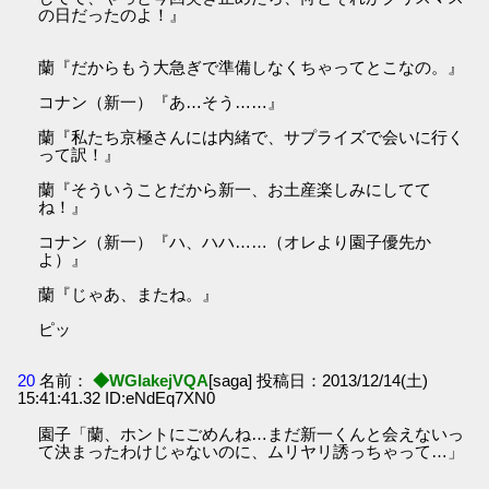
の日だったのよ！』
蘭『だからもう大急ぎで準備しなくちゃってとこなの。』
コナン（新一）『あ…そう……』
蘭『私たち京極さんには内緒で、サプライズで会いに行く
って訳！』
蘭『そういうことだから新一、お土産楽しみにしてて
ね！』
コナン（新一）『ハ、ハハ……（オレより園子優先か
よ）』
蘭『じゃあ、またね。』
ピッ
20
名前：
◆WGIakejVQA
[saga] 投稿日：2013/12/14(土)
15:41:41.32 ID:eNdEq7XN0
園子「蘭、ホントにごめんね…まだ新一くんと会えないっ
て決まったわけじゃないのに、ムリヤリ誘っちゃって…」