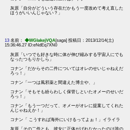
灰原「自分がどういう存在だかもう一度改めて考え直した
ほうがいいんじゃない？」
13
名前：
◆WGIakejVQA
[saga] 投稿日：2013/12/14(土)
15:36:46.27 ID:eNdEq7XN0
灰原「いつでも好きな時に体が伸び縮みする宇宙人にでも
なったつもりかしら」
コナン「だからその二件についてはオレのせいじゃねえだ
ろっ！」
コナン「一つは風邪薬と間違えた博士や、」
コナン「そもそも紛らわしく保管しといたオメーのせいだ
ろっ！」
コナン「もう一つだって、オメーがオレに提案してくれた
んじゃねえか！」
コナン「 こうすれば海外にいけるってよぉ！」イライラ
灰原「その二件とも、彼女に正体がばれなかったのは誰の