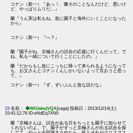
コナン（新一）『あっ！、蘭そのことなんだけど、悪いけ
ど、やっぱりムリだ…』
蘭『うん実は私もね、急に園子と海外にいくことになった
から』
コナン（新一）『へ？』
蘭『園子がね、京極さんの試合の応援に行くんだって。で
ね、私も一緒について行くことにしたの。』
蘭『だからもし急にこっちに帰って来られるようになって
も、お父さんとコナンくんしかいないよって言おうと思っ
て。』
コナン（新一）『ず、ずいぶんと急な話だな』
19
名前：
◆WGIakejVQA
[saga] 投稿日：2013/12/14(土)
15:41:12.76 ID:eNdEq7XN0
蘭『京極さんは、試合がある日をちっとも園子に知らせて
くれないのよ。で、園子がずっと京極さんが出る試合を探
してて、やっと今回突き止めたら、何とそれがクリスマス