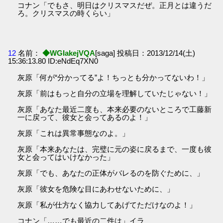
コナン「でもさ、明日はクリスマスだぜ。正月とは違うだ
ろ。クリスマスの時くらい」
12
名前：
◆WGIakejVQA
[saga] 投稿日：2013/12/14(土)
15:36:13.80 ID:eNdEq7XN0
灰原「何が“分かってる”よ！ちっとも分かってないわ！」
灰原「前はもっと自分の立場を理解していたじゃない！」
灰原「あなた最近二度も、本来必要のないところで工藤新
一に戻って、彼女と会ってあるのよ！」
灰原「これは異常事態なのよ。」
灰原「本来あなたは、完璧に元の姿に戻るまで、一度も彼
女と会ってはいけなかった」
灰原「でも、あなたの正体がバレるのを防ぐために、」
灰原「彼女を危険な目にあわせないために、」
灰原「私が仕方なく協力してあげてただけなのよ！」
コナン「……でも最近の二件は」イラ