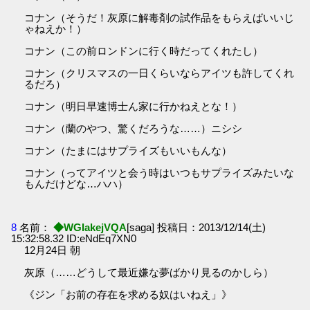
コナン（そうだ！灰原に解毒剤の試作品をもらえばいいじ
ゃねえか！）
コナン（この前ロンドンに行く時だってくれたし）
コナン（クリスマスの一日くらいならアイツも許してくれ
るだろ）
コナン（明日早速博士ん家に行かねえとな！）
コナン（蘭のやつ、驚くだろうな……）ニシシ
コナン（たまにはサプライズもいいもんな）
コナン（ってアイツと会う時はいつもサプライズみたいな
もんだけどな…ハハ）
8
名前：
◆WGIakejVQA
[saga] 投稿日：2013/12/14(土)
15:32:58.32 ID:eNdEq7XN0
12月24日 朝
灰原（……どうして最近嫌な夢ばかり見るのかしら）
《ジン「お前の存在を求める奴はいねえ」》