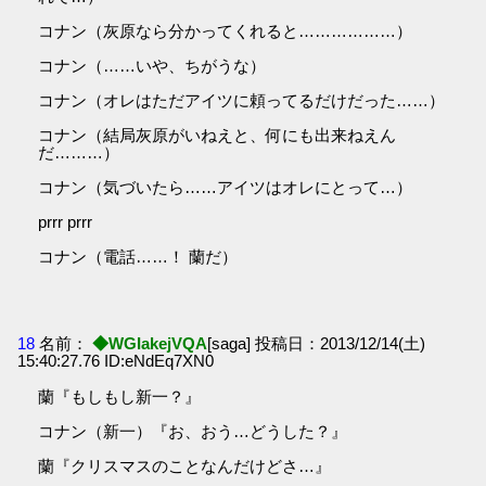
コナン（灰原なら分かってくれると………………）
コナン（……いや、ちがうな）
コナン（オレはただアイツに頼ってるだけだった……）
コナン（結局灰原がいねえと、何にも出来ねえん
だ………）
コナン（気づいたら……アイツはオレにとって…）
prrr prrr
コナン（電話……！ 蘭だ）
18
名前：
◆WGIakejVQA
[saga] 投稿日：2013/12/14(土)
15:40:27.76 ID:eNdEq7XN0
蘭『もしもし新一？』
コナン（新一）『お、おう…どうした？』
蘭『クリスマスのことなんだけどさ…』