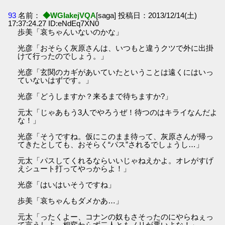
93
名前：
◆WGIakejVQA
[saga] 投稿日：2013/12/14(土)
17:37:24.27 ID:eNdEq7XN0
歩美「哀ちゃんいないのかな」
光彦「おそらく灰原さんは、いつもと違うクツで外に出掛
けて行ったのでしょう。」
光彦「玄関のカギがあいていたということは遠くにはいっ
ていないはずです。」
光彦「どうしますか？来るまで待ちますか?」
元太「じゃあもう3人でやろうぜ！待つのはキライなんだよ
な！」
光彦「そうですね。仮にこのまま待って、灰原さんが帰っ
てきたとしても、おそらく“パス”されるでしょうし…」
元太「パスしてくれるならいいじゃねえかよ。オレがすげ
えシュート打ってやっからよ！」
光彦「はいはいそうですね」
歩美「哀ちゃんもダメかあ…」
元太「ったくよー、コナンの奴もさそったのにやらねぇっ
て言うしよ。相変わらず二人ともノリが悪いよな！」