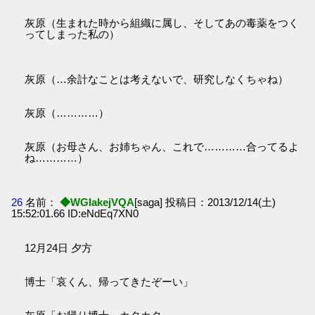
灰原（生まれた時から組織に属し、そしてあの毒薬をつく
ってしまった私の）
灰原（…余計なことは考えないで、研究しなくちゃね）
灰原（…………）
灰原（お母さん、お姉ちゃん、これで…………合ってるよ
ね…………）
26
名前：
◆WGIakejVQA
[saga] 投稿日：2013/12/14(土)
15:52:01.66 ID:eNdEq7XN0
12月24日 夕方
博士「哀くん、帰ってきたぞーい」