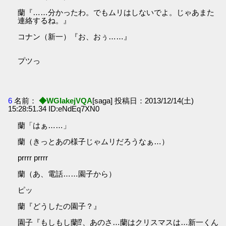
蘭『……分かったわ。でもムリはしないでよ。じゃあまた
連絡するね。』
コナン（新一）『お、おぅ……』
プツっ
6
名前：
◆WGIakejVQA
[saga] 投稿日：2013/12/14(土)
15:28:51.34 ID:eNdEq7XN0
蘭「はぁ……」
蘭（きっとあの様子じゃムリだろうなぁ…）
prrrr prrrr
蘭（あ、電話……園子から）
ピッ
蘭『どうしたの園子？』
園子『もしもし蘭⁉、あのさ…蘭はクリスマスは…新一くん