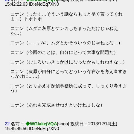
15:42:22.63 ID:eNdEq7XN0
コナン（ったく…そういう話ならもっと早く言ってくれ
よ…）トボトボ
コナン（ムダに灰原とケンカしちまっただけじゃねえ
か…）
コナン（……いや、ムダとかそういうのじゃねぇな…）
コナン（今回のことは、自分にとって大事な問題だ）
コナン（むしろいいきっかけになったかもしれねえな…）
コナン（灰原が自分にとってどういう存在かを考え直すき
っかけに……）
コナン（とりあえず探偵事務所に戻って、じっくり考えよ
う）
コナン（あれも完成させねえといけねぇしな）
22
名前：
◆WGIakejVQA
[saga] 投稿日：2013/12/14(土)
15:45:45.56 ID:eNdEq7XN0