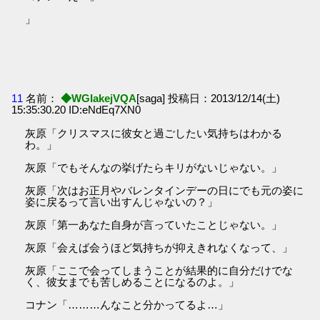
」
11
名前：
◆WGIakejVQA
[saga] 投稿日：2013/12/14(土)
15:35:30.20 ID:eNdEq7XN0
灰原「クリスマスに彼女と過ごしたい気持ちはわかる
わ。」
灰原「でもそんなの挙げたらキリがないじゃない。」
灰原「次はお正月やバレンタインデーの日にでも元の姿に
姿に戻るって言い出すんじゃないの？」
灰原「第一あなた自身が言っていたことじゃない。」
灰原「会えば会うほど気持ちが抑えきれなくなって、」
灰原「ここで会ってしまうことが結果的に自分だけでな
く、彼女までも苦しめることになるのよ。」
コナン「………んなこと分かってるよ…」