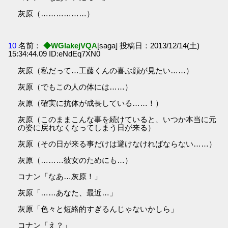
灰原（………………）
10
名前：
◆WGIakejVQA
[saga] 投稿日：2013/12/14(土)
15:34:44.09 ID:eNdEq7XN0
灰原（私だって…工藤くんの喜ぶ顔が見たい……）
灰原（でもこの人の体には……）
灰原（確実に抗体が成長している……！）
灰原（このままこんな事を続けていると、いつか本当に元
の姿に戻れなくなってしまう日が来る）
灰原（その日が来る事だけは避けなければならない……）
灰原（………彼女のためにも…）
コナン「なあ…灰原！」
灰原「……あなた、最近…」
灰原「色々と短絡的すぎるんじゃないかしら」
コナン「え？」