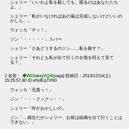
シェリー「いいわよ私を殺しても。困るのはあなたたち
よ。」
シェリー「私がいなければあの薬は完成しないけどいいの
かしら。」
ウォッカ「チッ！」
ジン「・・・・・」スパー
シェリー「さあどうするのジン……私を殺す？」
シェリー「それとも私が出て行くのを指を咥えて見て
る？」
2
名前：
◆WGIakejVQA
[saga] 投稿日：2013/12/14(土)
15:25:57.80 ID:eNdEq7XN0
ウォッカ「兄貴っ！」
ジン「・・・クックッ・・」
シェリー「何がおかしいの」
ジン「…残念だがシェリー、お前は組織を出て行くことは
できない。」