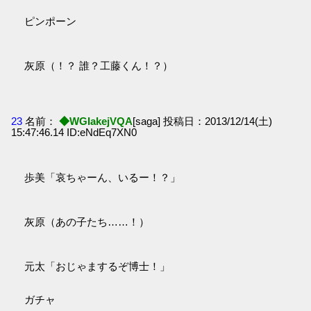
ピンポーン
灰原（！？ 誰？工藤くん！？）
23
名前：
◆WGIakejVQA
[saga] 投稿日：2013/12/14(土)
15:47:46.14 ID:eNdEq7XN0
歩美「哀ちゃーん、いるー！？」
灰原（あの子たち……！）
元太「おじゃまするぞ博士！」
ガチャ