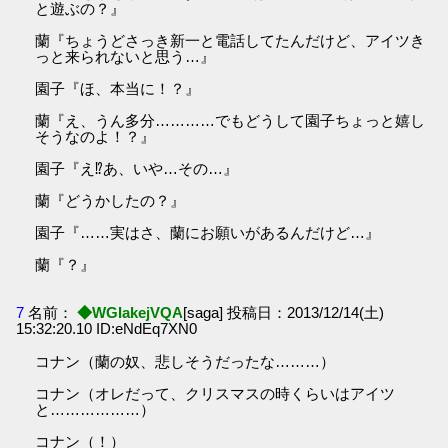
と遊ぶの？』
蘭『ちょうどさっき新一と電話してたんだけど、アイツき
っと来られないと思う…』
園子『ほ、本当に！？』
蘭『え、うん多分…………でもどうして園子ちょっと嬉し
そうなのよ！？』
園子『え⁉あ、いや…その…』
蘭『どうかしたの？』
園子『……実はさ、蘭にお願いがあるんだけど…』
蘭『？』
7
名前：
◆WGIakejVQA
[saga] 投稿日：2013/12/14(土)
15:32:20.10 ID:eNdEq7XN0
コナン（蘭の奴、悲しそうだったな………）
コナン（オレだって、クリスマスの時くらいはアイツ
と………………）
コナン（！）