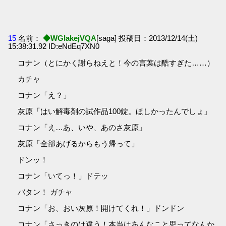
15
名前：
◆WGIakejVQA
[saga] 投稿日：2013/12/14(土)
15:38:31.92 ID:eNdEq7XN0
コナン（とにかく謝らねえと！今の言葉は酷すぎた……）
カチャ
コナン「え？」
灰原「はい解毒剤の試作品100錠。ほしかったんでしょ」
コナン「え…あ、いや、あのさ灰原」
灰原「全部あげるからもう帰って」
ドンッ！
コナン「いてっ！」ドテッ
バタン！ ガチャ
コナン「お、おい灰原！開けてくれ！」ドンドン
コナン「さっきのは違う！本当はあんなこと思ってなんか