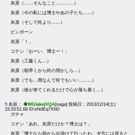
灰原（……そんなこと…………）
灰原（今の私には博士やあの子たち……）
灰原（そして何より……）
ピンポーン
灰原「！」
コナン「おーい、博士ー！」
灰原（工藤くん…）
灰原（朝早くから何の用かしら…）
灰原（でも…用なんて何でもいい………）
灰原（彼が来てくれるだけで心が落ち着く…）
9
名前：
◆WGIakejVQA
[saga] 投稿日：2013/12/14(土)
15:33:51.68 ID:eNdEq7XN0
ガチャ
コナン「あれ、灰原だけか？博士は？」
灰原「博士なら朝から出掛けて行ったわ。夕方には戻ると