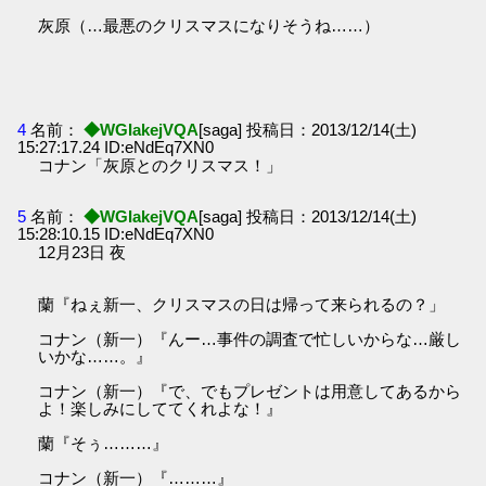
灰原（…最悪のクリスマスになりそうね……）
4
名前：
◆WGIakejVQA
[saga] 投稿日：2013/12/14(土)
15:27:17.24 ID:eNdEq7XN0
コナン「灰原とのクリスマス！」
5
名前：
◆WGIakejVQA
[saga] 投稿日：2013/12/14(土)
15:28:10.15 ID:eNdEq7XN0
12月23日 夜
蘭『ねぇ新一、クリスマスの日は帰って来られるの？」
コナン（新一）『んー…事件の調査で忙しいからな…厳し
いかな……。』
コナン（新一）『で、でもプレゼントは用意してあるから
よ！楽しみにしててくれよな！』
蘭『そぅ………』
コナン（新一）『………』