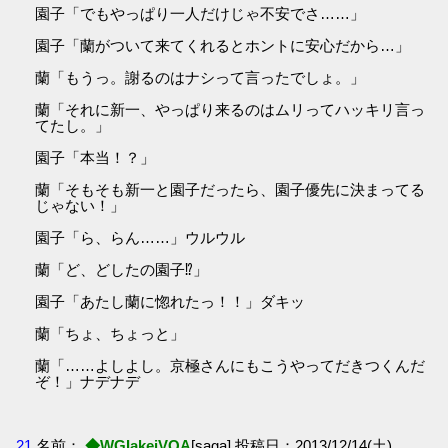
園子「でもやっぱり一人だけじゃ不安でさ……」
園子「蘭がついて来てくれるとホントに安心だから…」
蘭「もうっ。謝るのはナシって言ったでしょ。」
蘭「それに新一、やっぱり来るのはムリってハッキリ言っ
てたし。」
園子「本当！？」
蘭「そもそも新一と園子だったら、園子優先に決まってる
じゃない！」
園子「ら、らん……」ウルウル
蘭「ど、どしたの園子⁉」
園子「あたし蘭に惚れたっ！！」ダキッ
蘭「ちょ、ちょっと」
蘭「……よしよし。京極さんにもこうやってだきつくんだ
ぞ！」ナデナデ
21
名前：
◆WGIakejVQA
[saga] 投稿日：2013/12/14(土)