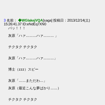
3
名前：
◆WGIakejVQA
[saga] 投稿日：2013/12/14(土)
15:26:41.37 ID:eNdEq7XN0
バッ！！！
灰原「ハァ………ハァ……… 」
チクタク チクタク
灰原「ハァ………ハァ………」
博士（zzz）スピー
灰原「……まただわ…」
灰原（最近こんな夢ばかり……）
チクタク チクタク