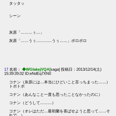
タッタッ
シーン
灰原「………ぅ…」
灰原「……うぅ…………うぅ……」ポロポロ
17
名前：
◆WGIakejVQA
[saga] 投稿日：2013/12/14(土)
15:39:39.02 ID:eNdEq7XN0
コナン（灰原には…本当にひどいこと言っちまった……）
トボトボ
コナン（あんなこと一度も思ったことなかったのに）
コナン（どうして………）
コナン（オレはただ…最初蘭を喜ばせようと思って……そ
れで…）