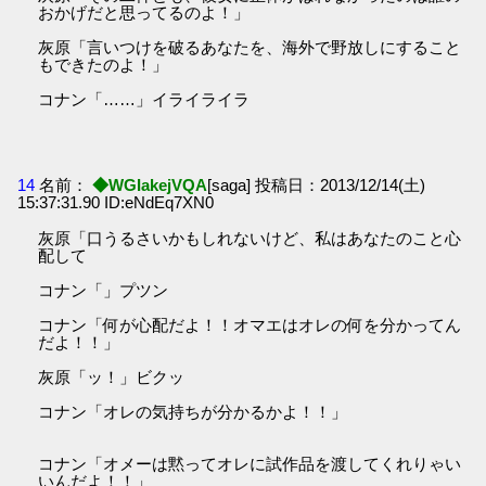
おかげだと思ってるのよ！」
灰原「言いつけを破るあなたを、海外で野放しにすること
もできたのよ！」
コナン「……」イライライラ
14
名前：
◆WGIakejVQA
[saga] 投稿日：2013/12/14(土)
15:37:31.90 ID:eNdEq7XN0
灰原「口うるさいかもしれないけど、私はあなたのこと心
配して
コナン「」プツン
コナン「何が心配だよ！！オマエはオレの何を分かってん
だよ！！」
灰原「ッ！」ビクッ
コナン「オレの気持ちが分かるかよ！！」
コナン「オメーは黙ってオレに試作品を渡してくれりゃい
いんだよ！！」