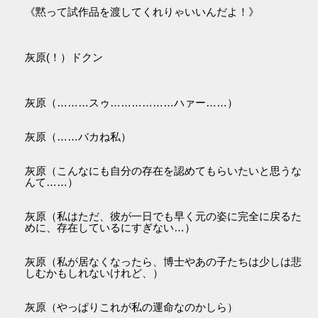
《黙って試作品を渡してくれりゃいいんだよ！》
灰原(！）ドクン
灰原（………スゥ………………ハァー……）
灰原（……バカね私）
灰原（こんなにも自分の存在を認めてもらいたいと思うな
んて……）
灰原（私はただ、彼が一日でも早く元の姿に完全に戻るた
めに、存在しているにすぎない…）
灰原（私が居なくなったら、博士やあの子たちは少しは悲
しむかもしれないけれど、）
灰原（やっぱりこれが私の運命なのかしら）