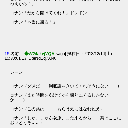
ねえから！」
コナン「だから開けてくれ！」ドンドン
コナン「本当に謝る！」
16
名前：
◆WGIakejVQA
[saga] 投稿日：2013/12/14(土)
15:39:01.13 ID:eNdEq7XN0
シーン
コナン（ダメだ……到底話をきいてくれそうにない……）
コナン（また時間をあけてから謝りにくるしかない
か……）
コナン（この薬は………もらう気にはなれねえ）
コナン「じゃ、じゃあ灰原、また来るから……薬はここに
おいとくぞ……）