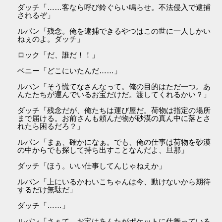
ダッチ「……客なら呼び鈴ぐらい鳴らせ。不法侵入で逮捕
されるぞ」
ルパン「残念。俺を逮捕できるやつはこの世に一人しかい
ねぇのよ。ダッチ」
ロック「だ、誰だ！！」
ベニー「どこにいたんだ……」
ルパン「そう慌てなさんなって。俺の目的はただ一つ。あ
んたたちが運んでいるお宝だけだ。渡してくれるかい？」
ダッチ「残念だが、俺たちは運び屋だ。荷物は指定の場所
まで届ける。お前さんも頼んだ物が砂漠の真ん中に落とさ
れたら困るだろ？」
ルパン「まぁ、確かになぁ。でも、俺の仕事は荷物を砂漠
の中からでも探して持ち出すことなんだよ、旦那」
ダッチ「ほう。いい仕事してんじゃねえか」
ルパン「上にいるかわいこちゃんは今、動けないから期待
するだけ無駄だ」
ダッチ「……」
ルパン「さぁて、お宝はあんたがポケットに仕舞っている