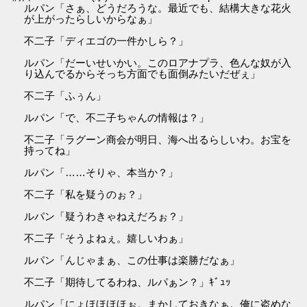
ルパン「さぁ、どうだろうな。最近でも、結構大きな花火
が上がったらしいからなぁ」
不二子「ディエゴの一件かしら？」
ルパン「だーいせいかい。このロアナプラ、色んな奴が入
り込んでるからそっち方面でも面倒みたいだぜぇ」
不二子「ふぅん」
ルパン「で、不二子ちゃんの情報は？」
不二子「ラグーン商会が明日、海へ出るらしいわ。お宝を
持ってね」
ルパン「……そりゃ、本当か？」
不二子「私を疑うのぉ？」
ルパン「疑うわきゃねえだろぉ？」
不二子「そうよねぇ。嬉しいわぁ」
ルパン「んじゃまぁ、この仕事は楽勝だなぁ」
不二子「期待してるわね、ルパぁン？」ｷﾞｭｯ
ルパン「にょほほほほぉ。まかしておきなぁ。俺に盗めな