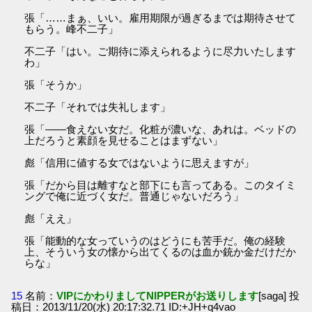
張「……まぁ、いい。雇用期限が過ぎるまでは期待させて
もらう。峰不二子」
不二子「はい。ご期待に添えられるように尽力いたします
わ」
張「そうか」
不二子「それでは失礼します」
張「――食えない女だ。化粧が濃いな、あれは。ベッドの
上だろうと素顔を見せることはまずない」
彪「信用に値する女ではないように思えますが」
張「だから目は離すなと部下にも言ってある。このタイミ
ングで俺に近づく女だ。普通じゃないだろう」
彪「ええ」
張「能動的な女っていうのはどうにも苦手だ。俺の経験
上、そういう女の懐から出てくるのは血か銃か金だけだか
らな」
15
名前：
VIPにかわりましてNIPPERがお送りします
[saga] 投
稿日：2013/11/20(水) 20:17:32.71 ID:+JH+q4vao