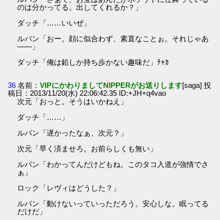
のは分かってる。出してくれるか？」
ダッチ「……いいぜ」
ルパン「おー。顔に似合わず、素直なことぉ。それじゃあ
――」
ダッチ「俺は鉛しか持ち歩かない趣味だ」ﾁｬｶ
36
名前：
VIPにかわりましてNIPPERがお送りします
[saga] 投
稿日：2013/11/20(水) 22:06:42.35 ID:+JH+q4vao
次元「おっと。そうはいかねえ」
ダッチ「……」
ルパン「遅かったなぁ、次元？」
次元「早く済ませろ。お前らしくも無い」
ルパン「わかってんだけどもね。このタコ入道が強情でさ
ぁ」
ロック「レヴィはどうした？」
ルパン「動けないっていっただろう。安心しな。眠ってる
だけだ」