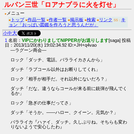
ルパン三世「ロアナプラに火を灯せ」
メニュー
●
トップ
作品一覧
作者一覧
掲示板
検索
リンク
キ
■
■
■
■
■
■
SS：
ョン「おっぱい図鑑を作ろうと思うんだが」
大
小
中
1
名前：
VIPにかわりましてNIPPERがお送りします
[saga] 投稿
日：2013/11/20(水) 19:02:34.92 ID:+JH+q4vao
―ラグーン商会―
ロック「ダッチ、電話。バラライカさんから」
ダッチ「ラブコール以外はお断りしてくれ」
ロック「相手が相手だ。それ以外にないだろ？」
ダッチ「だな。違うならコールが来る前に銃弾が飛んでく
るか」
ロック「急ぎの仕事だってさ」
ダッチ「そうか。――ハロー、クイーン。元気か？」
バラライカ『ハァイ、ダッチ。久しぶりね。そちらも変わ
りないようで安心したわ』