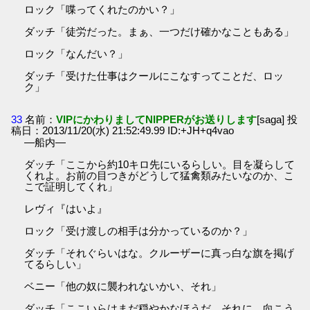
ロック「喋ってくれたのかい？」
ダッチ「徒労だった。まぁ、一つだけ確かなこともある」
ロック「なんだい？」
ダッチ「受けた仕事はクールにこなすってことだ、ロッ
ク」
33
名前：
VIPにかわりましてNIPPERがお送りします
[saga] 投
稿日：2013/11/20(水) 21:52:49.99 ID:+JH+q4vao
―船内―
ダッチ「ここから約10キロ先にいるらしい。目を凝らして
くれよ。お前の目つきがどうして猛禽類みたいなのか、こ
こで証明してくれ」
レヴィ『はいよ』
ロック「受け渡しの相手は分かっているのか？」
ダッチ「それぐらいはな。クルーザーに真っ白な旗を掲げ
てるらしい」
ベニー「他の奴に襲われないかい、それ」
ダッチ「ここいらはまだ穏やかなほうだ。それに、向こう