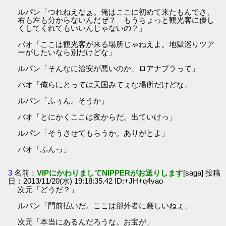
ルパン「つれねえなぁ。俺はここに初めて来たもんでさ、
右も左も分からないんだぜ？ もうちょっと観光客に優し
くしてくれてもいいんじゃないの？」
バオ「ここは観光客が来る場所じゃねえよ。地獄巡りツア
ーがしたいなら別だけどな」
ルパン「そんなに治安が悪いのか、ロアナプラって」
バオ「俺らにとっては天国みてぇな場所だけどな」
ルパン「ふぅん。そうか」
バオ「とにかくここは夜からだ。出ていけっ」
ルパン「そうさせてもらうか。ありがとよ」
バオ「ふんっ」
3
名前：
VIPにかわりましてNIPPERがお送りします
[saga] 投稿
日：2013/11/20(水) 19:18:35.42 ID:+JH+q4vao
次元「どうだ？」
ルパン「門前払いだ。ここは部外者に厳しいねぇ」
次元「本当にあるんだろうな。お宝が」