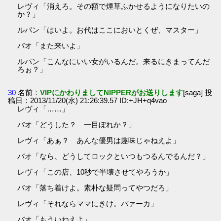
レヴィ「消えろ。その額で煙草ふかせるようになりたいの
か？」
ルパン「はいよ。お代はここにおいとくぜ、マスター」
バオ「また来いよ」
ルパン「こんなにいい女がいるんだ。来るにきまってんだ
ろぉ？」
30
名前：
VIPにかわりましてNIPPERがお送りします
[saga] 投
稿日：2013/11/20(水) 21:26:39.57 ID:+JH+q4vao
レヴィ「……」
バオ「どうした？ 一目ぼれか？」
レヴィ「あぁ？ あんな優男は趣味じゃねえよ」
バオ「なら、どうしてロックといつもつるんでるんだ？」
レヴィ「この店、10秒で半壊させてやろうか」
バオ「落ち着けよ。素朴な疑問ってやつだろ」
レヴィ「それならママにきけ。バァーカ」
バオ「もういねえよ」