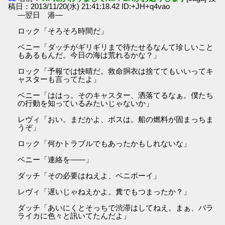
稿日：2013/11/20(水) 21:41:18.42 ID:+JH+q4vao
―翌日 港―
ロック「そろそろ時間だ」
ベニー「ダッチがギリギリまで待たせるなんて珍しいこと
もあるもんだ。今日の海は荒れるかな？」
ロック「予報では快晴だ。救命胴衣は捨ててもいいってキ
ャスターも言ってたよ」
ベニー「ははっ。そのキャスター、洒落てるなぁ。僕たち
の行動を知っているみたいじゃないか」
レヴィ「おい。まだかよ、ボスは。船の燃料が固まっちま
うぞ」
ロック「何かトラブルでもあったかもしれないな」
ベニー「連絡を――」
ダッチ「その必要はねえよ、ベニボーイ」
レヴィ「遅いじゃねえかよ。糞でもつまったか？」
ダッチ「あいにくとそっちで渋滞はしてねえ。まぁ、バラ
ライカに色々と訊いてたんだよ」