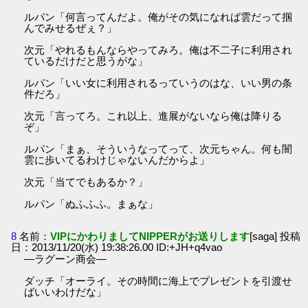
ルパン「何言ってんだよ。俺がその気になれば雲だって掴
んでみせるぜぇ？」
次元「やれるもんならやってみろ。俺は不二子に利用され
ているだけだと思うがな」
ルパン「いい女に利用されるっていうのはな、いい男の条
件だろ」
次元「言ってろ。これ以上、進展がないなら俺は降りる
ぞ」
ルパン「まぁ、そういうなってって、次元ちゃん。何も闇
雲に歩いてるわけじゃないんだからよ」
次元「当てでもあるか？」
ルパン「ぬふふふ。まぁな」
8
名前：
VIPにかわりましてNIPPERがお送りします
[saga] 投稿
日：2013/11/20(水) 19:38:26.00 ID:+JH+q4vao
―ラグーン商会―
ダッチ「オーライ。その時間に海上でプレゼントを引渡せ
ばいいわけだな」