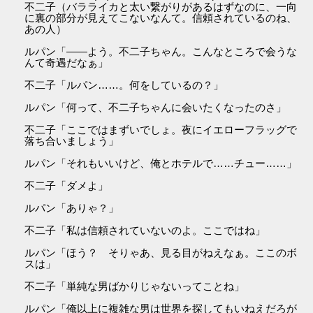
不二子（バラライカと太い繋がりがあるはずなのに、一向
に裏の部分が見えてこないなんて。信頼されているのね、
あの人）
ルパン「――よう。不二子ちゃん。こんなところで会うな
んて奇遇だなぁ」
不二子「ルパン……。何をしているの？」
ルパン「何って、不二子ちゃんに会いたくなったのさ」
不二子「ここではまずいでしょ。夜にイエローフラッグで
落ち合いましょう」
ルパン「それもいいけど、俺とホテルで……チュー……」
不二子「ダメよ」
ルパン「ありゃ？」
不二子「私は信頼されていないのよ。ここではね」
ルパン「ほう？ そりゃあ、見る目がねえなぁ。ここのボ
スは」
不二子「単純な男ばかりじゃないってことね」
ルパン「俺以上に複雑な男は世界を探してもいねえだろが