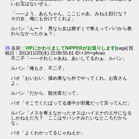
いお宝はないぜぇ」
「――よう、あんちゃん。ここじゃあ、みねえ顔だな？
その女、俺にも分けてくれよ」
ルパン「んー？ 男なら女は腕ずくで奪えってパパから教
わらなかったかぁ？」
26
名前：
VIPにかわりましてNIPPERがお送りします
[saga] 投
稿日：2013/11/20(水) 21:06:55.61 ID:+JH+q4vao
不二子「――それじゃあね。あいしてるわぁ、ルパン」
ルパン「俺もさ、不二子」
バオ「おいおい、揉め事なら外でやってくれ。お客さん
よ」
ルパン「だから、観光客だって」
バオ「そこでくたばってる連中が邪魔だって言ってんだ」
ルパン「メスを奪えなかったオスはハイエナのエサになる
しかねえだろ？ ここはサバンナみたいなところだから
な」
バオ「よくわかってるじゃねえか」