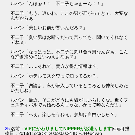
ルパン「んほぉ！！ 不二子ちゃぁーん！！」
不二子「もう、遅いわ。ここの男が群がってきて、大変な
んだからぁ」
ルパン「美しいお前が悪いんだろ？」
不二子「臭い男はお断りだって言っても、聞いてくれなく
てねぇ」
ルパン「なっはっは。不二子に釣り合う男なんざぁ。こん
な掃き溜めにはいねえよなぁ？」
不二子「……それで、貴方が得た情報は？」
ルパン「ホテルモスクワって知ってるか？」
不二子「勿論よ。私が潜入しているところとも仲良しみた
いだしね」
ルパン「最近、そこがどうにも騒がしいらしくな。近くフ
ェスティバルでも始めるんじゃないかって噂なんだよ」
不二子「へぇ。楽しそうねぇ。参加は自由かしら？」
25
名前：
VIPにかわりましてNIPPERがお送りします
[saga] 投
稿日：2013/11/20(水) 20:59:00.24 ID:+JH+q4vao