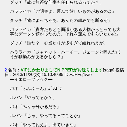
ダッチ「故に無茶な仕事も任せられるってか？」
バラライカ『ご明察よ。運んで欲しいものがあるのよ』
ダッチ「物によっちゃあ、あんたの頼みでも断るぞ」
バラライカ『貴方たちとも面識がある人物からとっても大
事なデータを預かったのよ。それを運んでもらいたいの』
ダッチ「誰だ？ 心当たりが多すぎて絞れねえが」
バラライカ『ジャネット・バーイー。ジェーンと呼んだほ
うが馴染みがあるかしら？』
2
名前：
VIPにかわりましてNIPPERがお送りします
[saga] 投稿
日：2013/11/20(水) 19:10:40.95 ID:+JH+q4vao
―イエローフラッグ―
バオ「ふんふーん」ｺﾞｼｺﾞｼ
ルパン「やってるか？」
バオ「みりゃ分かるだろ」
ルパン「じゃ、やってるってことか」
バオ「やってねえよ。出ていきな」