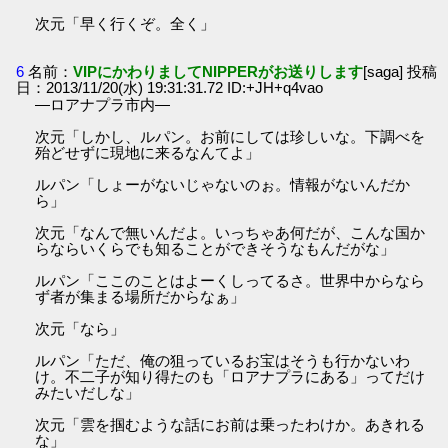
次元「早く行くぞ。全く」
6
名前：
VIPにかわりましてNIPPERがお送りします
[saga] 投稿
日：2013/11/20(水) 19:31:31.72 ID:+JH+q4vao
―ロアナプラ市内―
次元「しかし、ルパン。お前にしては珍しいな。下調べを
殆どせずに現地に来るなんてよ」
ルパン「しょーがないじゃないのぉ。情報がないんだか
ら」
次元「なんで無いんだよ。いっちゃあ何だが、こんな国か
らならいくらでも知ることができそうなもんだがな」
ルパン「ここのことはよーくしってるさ。世界中からなら
ず者が集まる場所だからなぁ」
次元「なら」
ルパン「ただ、俺の狙っているお宝はそうも行かないわ
け。不二子が知り得たのも「ロアナプラにある」ってだけ
みたいだしな」
次元「雲を掴むような話にお前は乗ったわけか。あきれる
な」