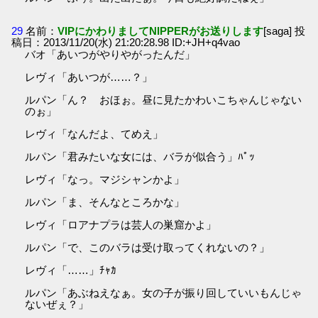
29
名前：
VIPにかわりましてNIPPERがお送りします
[saga] 投
稿日：2013/11/20(水) 21:20:28.98 ID:+JH+q4vao
バオ「あいつがやりやがったんだ」
レヴィ「あいつが……？」
ルパン「ん？ おほぉ。昼に見たかわいこちゃんじゃない
のぉ」
レヴィ「なんだよ、てめえ」
ルパン「君みたいな女には、バラが似合う」ﾊﾟｯ
レヴィ「なっ。マジシャンかよ」
ルパン「ま、そんなところかな」
レヴィ「ロアナプラは芸人の巣窟かよ」
ルパン「で、このバラは受け取ってくれないの？」
レヴィ「……」ﾁｬｶ
ルパン「あぶねえなぁ。女の子が振り回していいもんじゃ
ないぜぇ？」