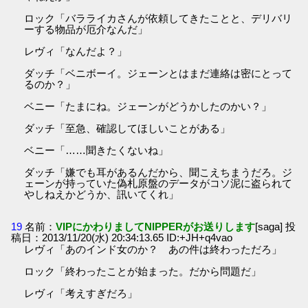
ロック「バラライカさんが依頼してきたことと、デリバリ
ーする物品が厄介なんだ」
レヴィ「なんだよ？」
ダッチ「ベニボーイ。ジェーンとはまだ連絡は密にとって
るのか？」
ベニー「たまにね。ジェーンがどうかしたのかい？」
ダッチ「至急、確認してほしいことがある」
ベニー「……聞きたくないね」
ダッチ「嫌でも耳があるんだから、聞こえちまうだろ。ジ
ェーンが持っていた偽札原盤のデータがコソ泥に盗られて
やしねえかどうか、訊いてくれ」
19
名前：
VIPにかわりましてNIPPERがお送りします
[saga] 投
稿日：2013/11/20(水) 20:34:13.65 ID:+JH+q4vao
レヴィ「あのインド女のか？ あの件は終わっただろ」
ロック「終わったことが始まった。だから問題だ」
レヴィ「考えすぎだろ」