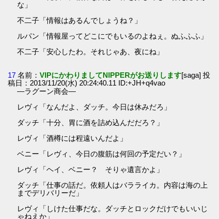
な」
不二子「情報はあるんでしょうね？」
ルパン「情報屋ってどこにでもいるのよねぇ。ぬふふふ」
不二子「安心したわ。それじゃあ、夜にね」
17
名前：
VIPにかわりましてNIPPERがお送りします
[saga] 投
稿日：2013/11/20(水) 20:24:40.11 ID:+JH+q4vao
―ラグーン商会―
レヴィ「なんだよ、ダッチ。今日は休みだろ」
ダッチ「十分、胃に酒を詰め込んだだろ？」
レヴィ「酒樽には程遠いんだよ」
ベニー「レヴィ、今日の腹筋は何回の予定だい？」
レヴィ「ヘイ、ベニー？ そりゃ遺言かよ」
ダッチ「仕事の話だ。依頼人はバラライカ。内容は海の上
までデリバリーだ」
レヴィ「しけた仕事だな。ダッチとロックだけでもいいじ
ゃねえか」