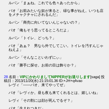
ルパン「まぁね。これでも色々あったから」
バオ「お前みたいな奴が来ると、碌な事がねえ。いつも店
をメチャクチャにされるんだ」
ルパン「商売に向いてないんじゃないの？」
バオ「俺もそう思ってるところだよ」
ルパン「トイレ、どっち？」
バオ「あぁ？ 男なら外でしてこい。トイレを汚すんじゃ
ねえよ」
ルパン「そんなこといわずにぃ」
バオ「勝手に探せ。お前の目は飾りか？」
28
名前：
VIPにかわりましてNIPPERがお送りします
[saga] 投
稿日：2013/11/20(水) 21:15:01.36 ID:+JH+q4vao
レヴィ「――バオ、来てやってぜ」
バオ「レヴィか。昼も夜も来てくれるとは、嬉しいね」
レヴィ「その割には顔が死んでるぞ？」
バオ「生まれつきだ」