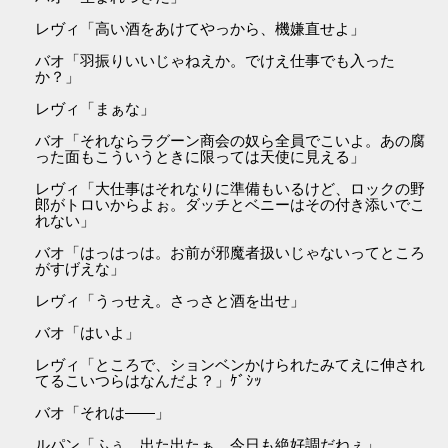
レヴィ「高い酒をあけてやっから、機嫌直せよ」
バオ「羽振りいいじゃねえか。でけえ仕事でも入った
か？」
レヴィ「まぁな」
バオ「それならラグーン商会の奴ら全員でこいよ。あの腐
った面もこういうときに限っては天使に見える」
レヴィ「大仕事はそれなりに準備もいるけど、ロックの野
郎がトロいからよぉ。ダッチとベニーはその付き添いでこ
れない」
バオ「はっはっは。お前が邪魔者扱いじゃないってところ
がすげえな」
レヴィ「うっせえ。さっさと酒を出せ」
バオ「はいよ」
レヴィ「ところで、ションベンかけられたみてえに伸され
てるこいつらはなんだよ？」ｹﾞｼｯ
バオ「それは――」
ルパン「ふぅ。出た出たぁ。今日も絶好調だねぇ」