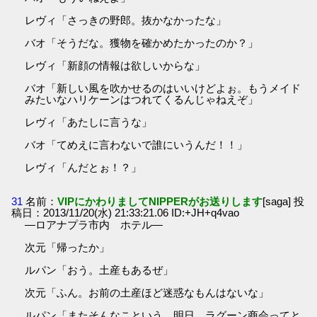
レヴィ「さっきの野郎。抜かなかったな」
バオ「そうだな。獲物を確かめたかったのか？」
レヴィ「新顔の情報は欲しいからな」
バオ「新しい風を吹かせるのはいいけどよぉ。もうメイド
みたいなハリケーンはつれてくるんじゃねえぞ」
レヴィ「あたしに言うな」
バオ「てめえに言わないで誰にいうんだ！！」
レヴィ「んだとぉ！？」
31
名前：
VIPにかわりましてNIPPERがお送りします
[saga] 投
稿日：2013/11/20(水) 21:33:21.06 ID:+JH+q4vao
―ロアナプラ市内 ホテル―
次元「帰ったか」
ルパン「おう。土産もあるぜ」
次元「ふん。お前の土産ほど迷惑なもんはないな」
ルパン「またそんなこという。明日、ラグーン商会ってと