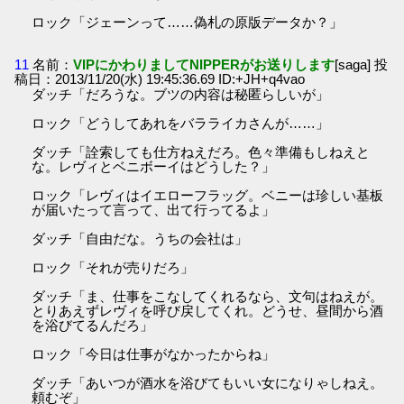
ロック「ジェーンって……偽札の原版データか？」
11
名前：
VIPにかわりましてNIPPERがお送りします
[saga] 投
稿日：2013/11/20(水) 19:45:36.69 ID:+JH+q4vao
ダッチ「だろうな。ブツの内容は秘匿らしいが」
ロック「どうしてあれをバラライカさんが……」
ダッチ「詮索しても仕方ねえだろ。色々準備もしねえと
な。レヴィとベニボーイはどうした？」
ロック「レヴィはイエローフラッグ。ベニーは珍しい基板
が届いたって言って、出て行ってるよ」
ダッチ「自由だな。うちの会社は」
ロック「それが売りだろ」
ダッチ「ま、仕事をこなしてくれるなら、文句はねえが。
とりあえずレヴィを呼び戻してくれ。どうせ、昼間から酒
を浴びてるんだろ」
ロック「今日は仕事がなかったからね」
ダッチ「あいつが酒水を浴びてもいい女になりゃしねえ。
頼むぞ」