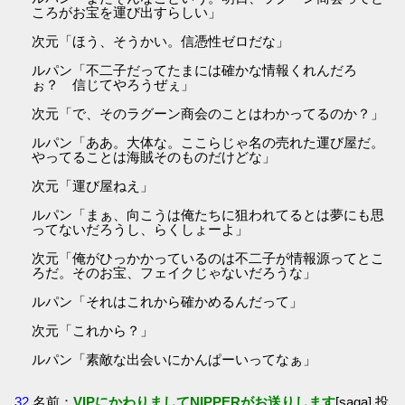
ころがお宝を運び出すらしい」
次元「ほう、そうかい。信憑性ゼロだな」
ルパン「不二子だってたまには確かな情報くれんだろ
ぉ？ 信じてやろうぜぇ」
次元「で、そのラグーン商会のことはわかってるのか？」
ルパン「ああ。大体な。ここらじゃ名の売れた運び屋だ。
やってることは海賊そのものだけどな」
次元「運び屋ねえ」
ルパン「まぁ、向こうは俺たちに狙われてるとは夢にも思
ってないだろうし、らくしょーよ」
次元「俺がひっかかっているのは不二子が情報源ってとこ
ろだ。そのお宝、フェイクじゃないだろうな」
ルパン「それはこれから確かめるんだって」
次元「これから？」
ルパン「素敵な出会いにかんぱーいってなぁ」
32
名前：
VIPにかわりましてNIPPERがお送りします
[saga] 投