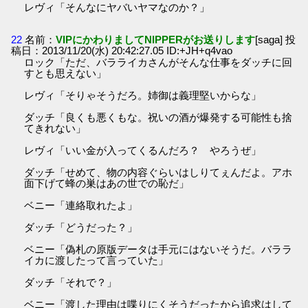
レヴィ「そんなにヤバいヤマなのか？」
22
名前：
VIPにかわりましてNIPPERがお送りします
[saga] 投
稿日：2013/11/20(水) 20:42:27.05 ID:+JH+q4vao
ロック「ただ、バラライカさんがそんな仕事をダッチに回
すとも思えない」
レヴィ「そりゃそうだろ。姉御は義理堅いからな」
ダッチ「良くも悪くもな。祝いの酒が爆発する可能性も捨
てきれない」
レヴィ「いい金が入ってくるんだろ？ やろうぜ」
ダッチ「せめて、物の内容ぐらいはしりてぇんだよ。アホ
面下げて蜂の巣はあの世での恥だ」
ベニー「連絡取れたよ」
ダッチ「どうだった？」
ベニー「偽札の原版データは手元にはないそうだ。バララ
イカに渡したって言っていた」
ダッチ「それで？」
ベニー「渡した理由は喋りにくそうだったから追求はして