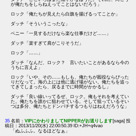
が俺たちをしらねえってことはないだろう」
ロック「俺たちが見えたら白旗を揚げるってことか」
ダッチ「そういうこったな」
ベニー「一見するだけなら楽な仕事だけど……」
ダッチ「楽すぎて肩がこりそうだ」
ロック「……」
ダッチ「なんだ、ロック？ 言いたいことがあるなら今の
うちに言えよ」
ロック「いや、その……もしも、俺たちが囮役ならぴった
りだなって。海の上には他に逃げ場がない。俺たちを追っ
てきてしまったら、戻るまでに時間がかかるし」
ダッチ「良い線いってるぜ、ロック。俺もそれを考えてい
た。俺たちを誰かに狙わせている。そして狙っているそい
つは多分、俺たちとドンパチするつもりはねえだろうな」
35
名前：
VIPにかわりましてNIPPERがお送りします
[saga] 投
稿日：2013/11/20(水) 22:00:50.39 ID:+JH+q4vao
「ぬふふふ。なるほどなぁ」