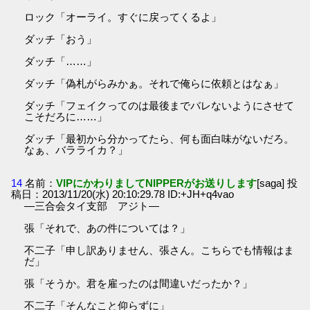
ロック「オーライ。すぐに戻ってくるよ」
ダッチ「おう」
ダッチ「……」
ダッチ「偽札がらみかぁ。それで俺らに依頼とはなぁ」
ダッチ「フェイクってのは最後までバレないようにさせて
こそだろに……」
ダッチ「最初から分かってたら、何も面白味がないだろ。
なぁ、バラライカ？」
14
名前：
VIPにかわりましてNIPPERがお送りします
[saga] 投
稿日：2013/11/20(水) 20:10:29.78 ID:+JH+q4vao
―三合会タイ支部 アジト―
張「それで、あの件については？」
不二子「申し訳ありません、張さん。こちらでも情報はま
だ」
張「そうか。君を雇ったのは間違いだったか？」
不二子「そんなこと仰らずに」