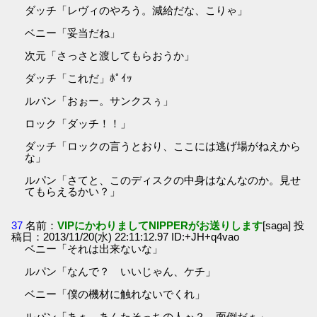
ダッチ「レヴィのやろう。減給だな、こりゃ」
ベニー「妥当だね」
次元「さっさと渡してもらおうか」
ダッチ「これだ」ﾎﾟｲｯ
ルパン「おぉー。サンクスぅ」
ロック「ダッチ！！」
ダッチ「ロックの言うとおり、ここには逃げ場がねえから
な」
ルパン「さてと、このディスクの中身はなんなのか。見せ
てもらえるかい？」
37
名前：
VIPにかわりましてNIPPERがお送りします
[saga] 投
稿日：2013/11/20(水) 22:11:12.97 ID:+JH+q4vao
ベニー「それは出来ないな」
ルパン「なんで？ いいじゃん、ケチ」
ベニー「僕の機材に触れないでくれ」
ルパン「あぁ、あんたそっちの人ぉ？ 面倒だぁ」