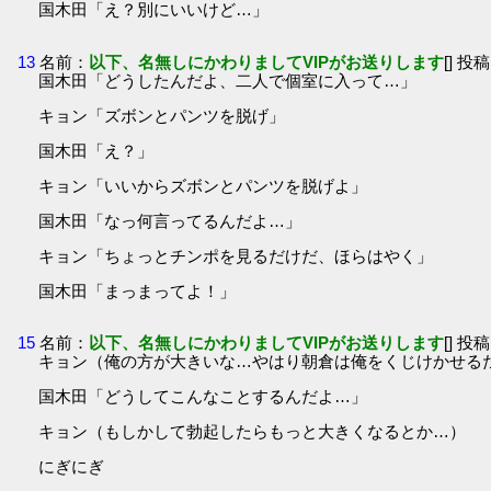
国木田「え？別にいいけど…」
13
名前：
以下、名無しにかわりましてVIPがお送りします
[] 投稿
国木田「どうしたんだよ、二人で個室に入って…」
キョン「ズボンとパンツを脱げ」
国木田「え？」
キョン「いいからズボンとパンツを脱げよ」
国木田「なっ何言ってるんだよ…」
キョン「ちょっとチンポを見るだけだ、ほらはやく」
国木田「まっまってよ！」
15
名前：
以下、名無しにかわりましてVIPがお送りします
[] 投稿
キョン（俺の方が大きいな…やはり朝倉は俺をくじけかせる
国木田「どうしてこんなことするんだよ…」
キョン（もしかして勃起したらもっと大きくなるとか…）
にぎにぎ