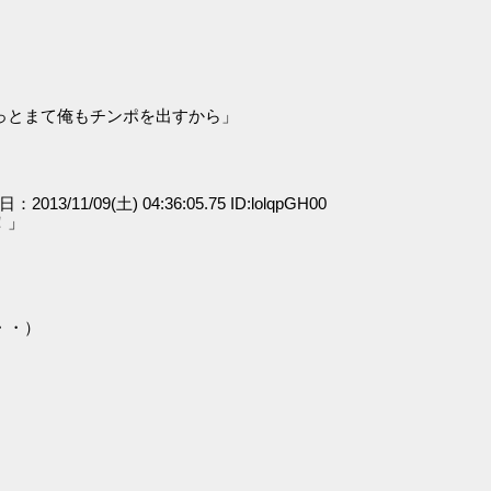
っとまて俺もチンポを出すから」
日：2013/11/09(土) 04:36:05.75 ID:lolqpGH00
！」
・・）