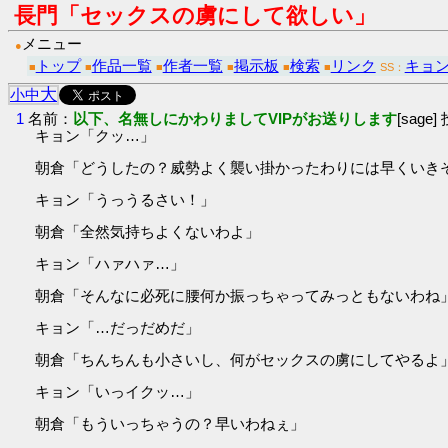
長門「セックスの虜にして欲しい」
メニュー
●
トップ
作品一覧
作者一覧
掲示板
検索
リンク
キョ
■
■
■
■
■
■
SS：
大
小
中
1
名前：
以下、名無しにかわりましてVIPがお送りします
[sage]
キョン「クッ…」
朝倉「どうしたの？威勢よく襲い掛かったわりには早くいき
キョン「うっうるさい！」
朝倉「全然気持ちよくないわよ」
キョン「ハァハァ…」
朝倉「そんなに必死に腰何か振っちゃってみっともないわね
キョン「…だっだめだ」
朝倉「ちんちんも小さいし、何がセックスの虜にしてやるよ
キョン「いっイクッ…」
朝倉「もういっちゃうの？早いわねぇ」