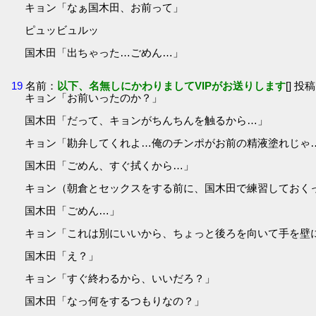
キョン「なぁ国木田、お前って」
ピュッビュルッ
国木田「出ちゃった…ごめん…」
19
名前：
以下、名無しにかわりましてVIPがお送りします
[] 投稿
キョン「お前いったのか？」
国木田「だって、キョンがちんちんを触るから…」
キョン「勘弁してくれよ…俺のチンポがお前の精液塗れじゃ
国木田「ごめん、すぐ拭くから…」
キョン（朝倉とセックスをする前に、国木田で練習しておく
国木田「ごめん…」
キョン「これは別にいいから、ちょっと後ろを向いて手を壁
国木田「え？」
キョン「すぐ終わるから、いいだろ？」
国木田「なっ何をするつもりなの？」