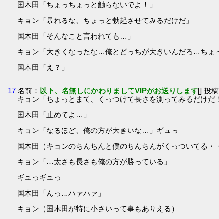
国木田「ちょっちょっと触らないでよ！」
キョン「暴れるな、ちょっと勃起させてみるだけだ」
国木田「そんなこと言われても…」
キョン「大きくなったな…俺とどっちが大きいんだろ…ちょ
国木田「え？」
17
名前：
以下、名無しにかわりましてVIPがお送りします
[] 投稿
キョン「ちょっとまて、くっつけて長さを測ってみるだけだ
国木田「止めてよ…」
キョン「なるほど、俺の方が大きいな…」ギュっ
国木田（キョンのちんちんと僕のちんちんがくっついてる・
キョン「…太さも長さも俺の方が勝っている」
ギュっギュっ
国木田「んっ…ハァハァ」
キョン（国木田が特に小さいって事もありえる）