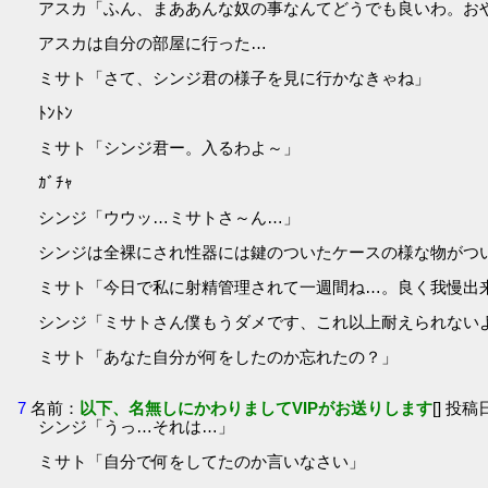
アスカ「ふん、まああんな奴の事なんてどうでも良いわ。お
アスカは自分の部屋に行った…
ミサト「さて、シンジ君の様子を見に行かなきゃね」
ﾄﾝﾄﾝ
ミサト「シンジ君ー。入るわよ～」
ｶﾞﾁｬ
シンジ「ウウッ…ミサトさ～ん…」
シンジは全裸にされ性器には鍵のついたケースの様な物がつ
ミサト「今日で私に射精管理されて一週間ね…。良く我慢出
シンジ「ミサトさん僕もうダメです、これ以上耐えられない
ミサト「あなた自分が何をしたのか忘れたの？」
7
名前：
以下、名無しにかわりましてVIPがお送りします
[] 投稿日
シンジ「うっ…それは…」
ミサト「自分で何をしてたのか言いなさい」