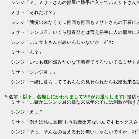
シンジ「ミ、ミサトさんの部屋に勝手に入って…ミサトさん
ミサト「それだけ？」
シンジ「我慢出来なくて…何回も何回もミサトさんの下着に
ミサト「シンジ君。いくら思春期とは言え勝手に人の部屋に
シンジ「…ミサトさんが悪いんじゃないか」ﾎﾞｿｯ
ミサト「ん？」
シンジ「いつも裸同然みたいな下着着てうろついてるミサト
ミサト「シンジ君…」
シンジ「一緒に暮らしててあんなの見せられたら我慢出来る
9
名前：
以下、名無しにかわりましてVIPがお送りします
[] 投稿日
ミサト「…確かにシンジ君の様な未成年の子には刺激が強す
シンジ「え…？」
ミサト「例えば私に直接“もう我慢出来ないんですセックスさ
シンジ「そっ、そんなの言えるわけ無いじゃないですか」ｵﾄﾞｵ