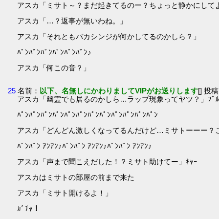
アスカ「ミサト～？まだ起きてるのー？ちょっと静かにして
アスカ「…？返事が無いわね。」
アスカ「それともバカシンジが何かしてるのかしら？」
ﾊﾟﾝﾊﾟﾝﾊﾟﾝﾊﾟﾝﾊﾟﾝﾊﾟﾝ♪
アスカ「何この音？」
25
名前：
以下、名無しにかわりましてVIPがお送りします
[] 投稿
アスカ「幽霊でも居るのかしら…ラップ現象ってヤツ？」ﾌﾞﾙﾌ
ﾊﾟﾝﾊﾟﾝﾊﾟﾝﾊﾟﾝﾊﾟﾝﾊﾟﾝﾊﾟﾝﾊﾟﾝﾊﾟﾝﾊﾟﾝﾊﾟﾝﾊﾟﾝ
アスカ「どんどん激しくなってるんだけど…ミサトーーー？
ﾊﾟﾝﾊﾟﾝ ｱﾝｱﾝ♪ﾊﾟﾝﾊﾟﾝ ｱﾝｱﾝ♪ﾊﾟﾝﾊﾟﾝ ｱﾝｱﾝ♪
アスカ「声まで聞こえだした！？ミサト助けてー」ｷｬｰ
アスカはミサトの部屋の前まで来た
アスカ「ミサト開けるよ！」
ｶﾞﾁｬ！