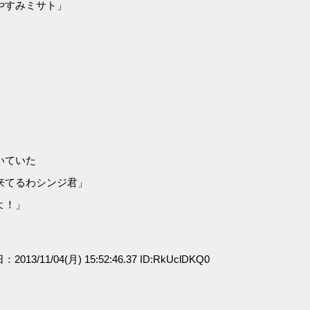
やすみミサト」
いていた
来てるわシンジ君」
よ！」
：2013/11/04(月) 15:52:46.37 ID:RkUclDKQ0