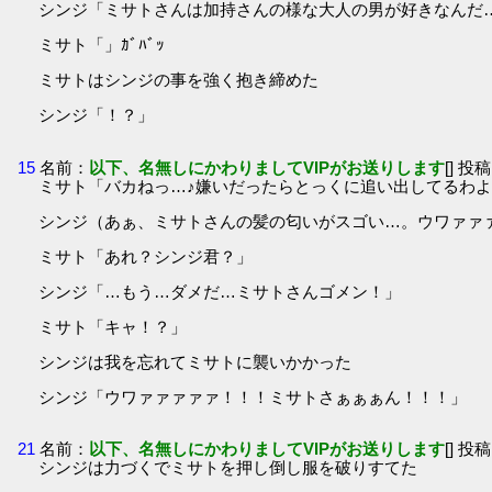
シンジ「ミサトさんは加持さんの様な大人の男が好きなんだ…
ミサト「」ｶﾞﾊﾞｯ
ミサトはシンジの事を強く抱き締めた
シンジ「！？」
15
名前：
以下、名無しにかわりましてVIPがお送りします
[] 投稿
ミサト「バカねっ…♪嫌いだったらとっくに追い出してるわよ」
シンジ（あぁ、ミサトさんの髪の匂いがスゴい…。ウワァァ
ミサト「あれ？シンジ君？」
シンジ「…もう…ダメだ…ミサトさんゴメン！」
ミサト「キャ！？」
シンジは我を忘れてミサトに襲いかかった
シンジ「ウワァァァァァ！！！ミサトさぁぁぁん！！！」
21
名前：
以下、名無しにかわりましてVIPがお送りします
[] 投稿
シンジは力づくでミサトを押し倒し服を破りすてた