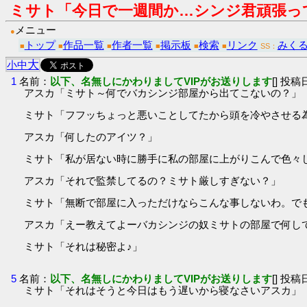
ミサト「今日で一週間か…シンジ君頑張っ
メニュー
●
トップ
作品一覧
作者一覧
掲示板
検索
リンク
みくる
■
■
■
■
■
■
SS：
大
小
中
1
名前：
以下、名無しにかわりましてVIPがお送りします
[] 投稿日
アスカ「ミサト～何でバカシンジ部屋から出てこないの？」
ミサト「フフッちょっと悪いことしてたから頭を冷やさせる
アスカ「何したのアイツ？」
ミサト「私が居ない時に勝手に私の部屋に上がりこんで色々
アスカ「それで監禁してるの？ミサト厳しすぎない？」
ミサト「無断で部屋に入っただけならこんな事しないわ。で
アスカ「えー教えてよーバカシンジの奴ミサトの部屋で何し
ミサト「それは秘密よ♪」
5
名前：
以下、名無しにかわりましてVIPがお送りします
[] 投稿日
ミサト「それはそうと今日はもう遅いから寝なさいアスカ」