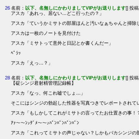
26
名前：
以下、名無しにかわりましてVIPがお送りします
[] 投稿
アスカ「あれっ、居ない…どこ行ったの？」
アスカ「ていうかミサトの部屋ほんと汚いなぁちゃんと掃除
アスカは一枚のノートを見付けた
アスカ「ミサトって意外と日記とか書くんだー」
ﾍﾟﾗｯ
アスカ「えっ…？」
28
名前：
以下、名無しにかわりましてVIPがお送りします
[] 投稿
【碇シンジ君射精管理記録帳】
アスカ「なっ、何これ嘘でしょ…」
そこにはシンジの勃起した性器を写真つきでレポートされて
アスカ「もしかしてこれがミサトの言ってたお仕置きの事！
ｱｧ～～ﾝ♪ﾀﾞﾒ～～♪ﾊﾟﾝﾊﾟﾝﾊﾟﾝﾊﾟﾝ
アスカ「これってミサトの声じゃない？しかもバカシンジの