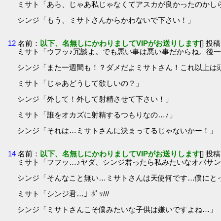
ミサト「あら、じゃあ私じゃなくてアスカが良かったのかしら」
シンジ「もう、ミサトさんからかわないで下さい！」
12
名前：
以下、名無しにかわりましてVIPがお送りします
[] 投稿
ミサト「ウフッ♪冗談よ。でも悪い事は悪い事だからね。後一
シンジ「また一週間も！？ダメだよミサトさん！これ以上は
ミサト「じゃあどうして欲しいの？」
シンジ「外して！外して射精させて下さい！」
ミサト「誰をオカズに射精するつもりなの…♪」
シンジ「それは…ミサトさんに決まってるじゃないかー！」
14
名前：
以下、名無しにかわりましてVIPがお送りします
[] 投稿
ミサト「フフッ…♪ヤダ、シンジ君ったら私みたいなオバサン
シンジ「そんなこと無い…ミサトさんは天使何です…僕にと
ミサト「シンジ君…」ﾎﾟｯ///
シンジ「ミサトさんこそ僕みたいな子供は嫌いですよね…」