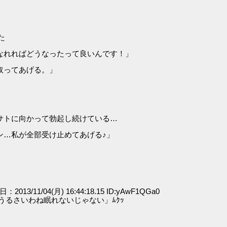
た
なれればどうなったって良いんです！」
取ってあげる。」
サトに向かって勃起し続けている…
ン…私が全部受け止めてあげる♪」
日：2013/11/04(月) 16:44:18.15 ID:yAwF1QGa0
にうるさいわね眠れないじゃない」ﾑｸｯ