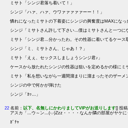
ミサト「シンジ君落ち着いて！」
シンジ「ハァ、ハァ、ウワァァァァァーー！！」
憐れになったミサトの下着姿にシンジの興奮度はMAXになっ
シンジ「ミサトさん許して下さい…僕はミサトさんと一つに
ミサト「シンジ君…分かったわ。その性器に着いてるケース
シンジ「ミ、ミサトさん、じゃあ！？」
ミサト「えぇ、セックスしましょうシンジ君♪」
ケースから放たれたシンジの性器は狙いを定めるかの様にミ
ミサト「私を想いながら一週間溜まりに溜まったそのザーメ
シンジの中で何かが弾けた
シンジ「ｶｯ…」
22
名前：
以下、名無しにかわりましてVIPがお送りします
[] 投稿
アスカ「…ウ～ン…(-.-)Zzz・・・・なんか隣の部屋がヤケ
ｶﾞﾁｬ