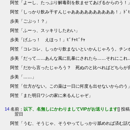
阿笠「よーし、たっぷり解毒剤を飲ませてあげるからのう！
阿笠「しっかり飲み干すんじゃああああああああああ！」ﾄﾞﾋﾟｭﾙ
歩美「ごぷっ！？」
阿笠「ふーっ、スッキリしたわい」
歩美「げふっ！ えほっ！」ﾋﾞﾁｬﾋﾞﾁｬ
阿笠「コレコレ、しっかり飲まないといかんじゃろう。チン
歩美「だって……あんな風に乱暴にされたら……それにこれ
阿笠「だから言ったじゃろう？ 死ぬのと比べればどちらが
歩美「……」
阿笠「仕方がない。この薬は一日に何度も出せないからのう
阿笠「また明日ワシの家に来るんじゃぞ」
14
名前：
以下、名無しにかわりましてVIPがお送りします
[] 投稿
翌日
阿笠「うむ、そうじゃ、そうやってしっかり舐めれば済む話