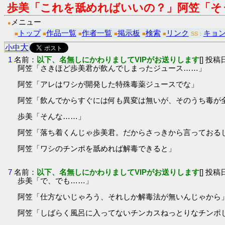
歩美「これを舐めればいいの？」阿笠「そ
メニュー
●
トップ
作品一覧
作者一覧
掲示板
検索
リンク
キョ
■
■
■
■
■
■
SS：
大
小
中
1
名前：
以下、名無しにかわりましてVIPがお送りします
[] 投稿日
阿笠「さきほど歩美君が飲んでしまったジュース……」
阿笠「アレはワシが開発した特殊毒薬ジュースでな」
阿笠「飲んでからすぐには何も異変は無いが、そのうち毒が
歩美「そんな……」
阿笠「落ち着くんじゃ歩美君。だからさっきから言っておる
阿笠「ワシのチンポを舐めれば解毒できると」
7
名前：
以下、名無しにかわりましてVIPがお送りします
[] 投稿日
歩美「で、でも……」
阿笠「仕方ないじゃろう、それしか解毒法が無いんじゃから
阿笠「しばらく風呂に入ってないチンカスねっとりなチンポ