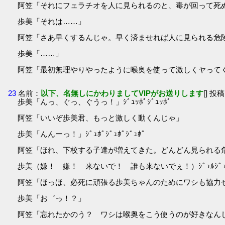
阿笠「それにフェラチオを人に見られるのと、毒が回って死
歩美「それは……」
阿笠「さあ早くするんじゃ。早く済ませれば人に見られる危
歩美「……」
阿笠「最初無理やりやったように喉奥を使って激しくヤって
23
名前：
以下、名無しにかわりましてVIPがお送りします
[] 投稿
歩美「んっ、ぐっ、ぐうっ！」ｼﾞｭｯﾎﾟｼﾞｭｯﾎﾟ
阿笠「いいぞ歩美君、もっと激しく動くんじゃ」
歩美「んんーっ！」ｼﾞｭﾎﾟｼﾞｭﾎﾟｼﾞｭﾎﾟ
阿笠「ほれ、下校する子達が増えてきた。どんどん見られる
歩美（嫌！ 嫌！ 来ないで！ 誰も来ないでぇ！）ｼﾞｭﾙｼﾞｭﾎﾟ
阿笠「ほっほ、必死に頑張る歩美ちゃんのためにワシも協力せ
歩美「お゛っ！？」
阿笠「忘れたかのう？ ワシは喉奥をこう使うのが好きなんじゃ」ｽﾞ