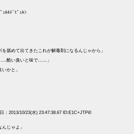
」
ﾙﾄﾞﾋﾟｭﾙﾝ
ポを舐めて出てきたこれが解毒剤になるんじゃから」
……酷い臭いと味で……」
良いかと」
」
日：2013/10/23(水) 23:47:38.67 ID:E1C+JTPi0
なんじゃよ」