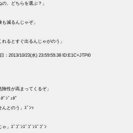
ぬの、どちらを選ぶ？」
険も減るんじゃぞ」
くれるとすぐ出るんじゃがのう」
日：2013/10/23(水) 23:59:59.38 ID:E1C+JTPi0
危険性が高まってくるぞ」
ｼﾞｭﾎﾟ
んとのう」ｽﾞﾝｯ
ｺﾞﾝｽﾞｺﾞﾝｽﾞｺﾞﾝ