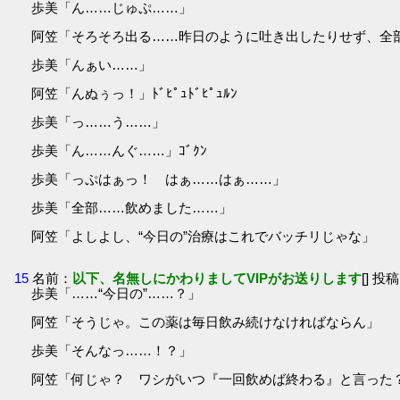
歩美「ん……じゅぷ……」
阿笠「そろそろ出る……昨日のように吐き出したりせず、全
歩美「んぁい……」
阿笠「んぬぅっ！」ﾄﾞﾋﾟｭﾄﾞﾋﾟｭﾙﾝ
歩美「っ……う……」
歩美「ん……んぐ……」ｺﾞｸﾝ
歩美「っぷはぁっ！ はぁ……はぁ……」
歩美「全部……飲めました……」
阿笠「よしよし、“今日の”治療はこれでバッチリじゃな」
15
名前：
以下、名無しにかわりましてVIPがお送りします
[] 投稿
歩美「……“今日の”……？」
阿笠「そうじゃ。この薬は毎日飲み続けなければならん」
歩美「そんなっ……！？」
阿笠「何じゃ？ ワシがいつ『一回飲めば終わる』と言った