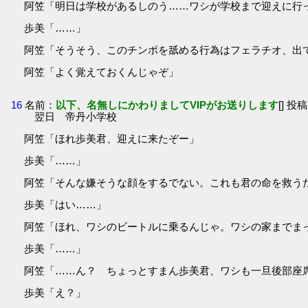
阿笠「明日は学校があるしのう……ワシが学校まで迎えに行
歩美「……」
阿笠「そうそう、このチンポを舐める行為はフェラチオ、出
阿笠「よく覚えておくんじゃぞ」
16
名前：
以下、名無しにかわりましてVIPがお送りします
[] 投稿
翌日 帝丹小学校
阿笠「ほれ歩美君、迎えに来たぞー」
歩美「……」
阿笠「そんな嫌そうな顔をするでない。これも君の命を救う
歩美「はい……」
阿笠「ほれ、ワシのビートルに乗るんじゃ。ワシの家までま
歩美「……」
阿笠「……ん？ ちょっとすまん歩美君、ワシも一旦後部座
歩美「え？」