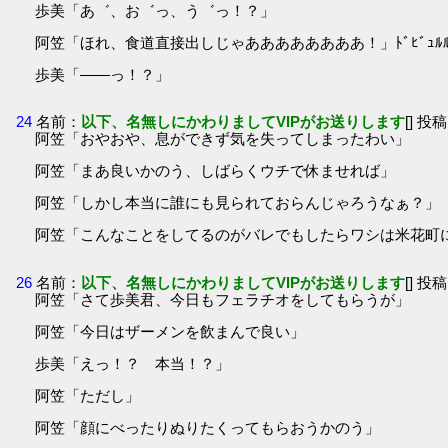
歩美「あ゛、お゛っ、う゛っ！？」
阿笠「ほれ、食道直接出しじゃああああああああ！」ﾄﾞﾋﾞｭﾙﾙﾄﾞ
歩美「――っ！？」
24
名前：
以下、名無しにかわりましてVIPがお送りします
[] 投稿
阿笠「おやおや、息ができず気を失ってしまったわい」
阿笠「まあ良いかのう、しばらくウチで休ませれば」
阿笠「しかし本当に誰にも見られておらんじゃろうなぁ？」
阿笠「こんなことをしてるのがバレでもしたらワシは米花町
26
名前：
以下、名無しにかわりましてVIPがお送りします
[] 投稿
阿笠「さて歩美君、今日もフェラチオをしてもらうが」
阿笠「今日はザーメンを飲まんで良い」
歩美「えっ！？ 本当！？」
阿笠「ただし」
阿笠「顔にべったりぬりたくってもらおうかのう」