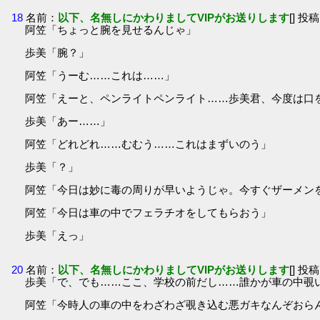
18
名前：
以下、名無しにかわりましてVIPがお送りします
[] 投稿
阿笠「ちょっと腕を見せるんじゃ」
歩美「腕？」
阿笠「うーむ……これは……」
阿笠「えーと、ペンライトペンライト……歩美君、今度は口
歩美「あー……」
阿笠「どれどれ……むむう……これはまずいのう」
歩美「？」
阿笠「今日は妙に毒の周りが早いようじゃ。今すぐザーメン
阿笠「今日は車の中でフェラチオをしてもらおう」
歩美「えっ」
20
名前：
以下、名無しにかわりましてVIPがお送りします
[] 投稿
歩美「で、でも……ここ、学校の前だし……誰かが車の中覗
阿笠「今時人の車の中をわざわざ覗き込む悪ガキなんぞおら