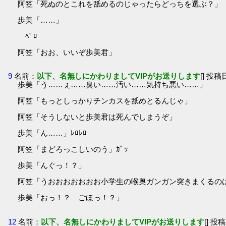
阿笠「死ぬのとこれを舐めるのじゃったらどっちを選ぶ？」
歩美「……」
ﾍﾟﾛ
阿笠「おお、いいぞ歩美君」
9
名前：
以下、名無しにかわりましてVIPがお送りします
[] 投稿日
歩美「う……ぇ……臭い……汚い……気持ち悪い……」
阿笠「もっとしっかりチンカスを舐めとるんじゃ」
阿笠「そうしないと歩美君は死んでしまうぞ」
歩美「ん……」ﾚﾛﾚﾛ
阿笠「まどろっこしいのう」ｶﾞｯ
歩美「んぐっ！？」
阿笠「うおおおおおおお小学生の喉奥ガンガン突きまくるのは最
歩美「おっ！？ ごほっ！？」
12
名前：
以下、名無しにかわりましてVIPがお送りします
[] 投稿