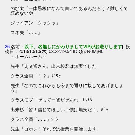
のび太「一体黒板になんて書いてあるんだろう？難しくて
読めないや」
ジャイアン「クックッ」
スネ夫「……」
26
名前：
以下、名無しにかわりましてVIPがお送りします
[] 投
稿日：2013/10/10(木) 03:22:19.94 ID:QgzR0MjH0
～ホームルーム～
先生「えぇ皆さん。出来杉君は無実でした」
クラス全員「！？」ｻﾞﾜｯ
先生「なのでこれからも今まで通りに接してあげましょ
う」
クラスモブ「ぜってー嘘だぜあれ」ﾋｿﾋｿ
出来杉「皆！信じてほしい！僕は無実だ！」ﾊﾞｯ
クラス全員「……」ｼｰﾝ
先生「ゴホン！それでは授業を開始します」