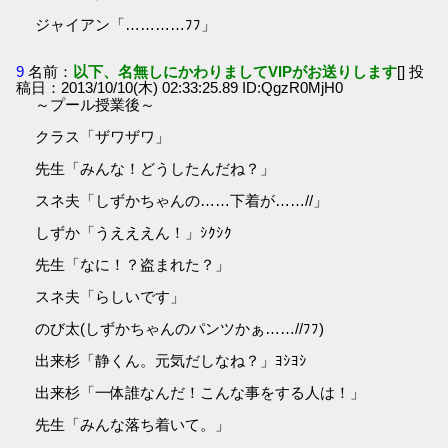
ジャイアン「…………ﾌﾌ」
9
名前：
以下、名無しにかわりましてVIPがお送りします
[] 投
稿日：2013/10/10(木) 02:33:25.89 ID:QgzR0MjH0
～プール授業後～
クラス「ザワザワ」
先生「みんな！どうしたんだね？」
スネ夫「しずかちゃんの……下着が……//」
しずか「うえええん！」ｼｸｼｸ
先生「なに！？盗まれた？」
スネ夫「らしいです」
のび太(しずかちゃんのパンツかぁ……//ﾌﾌ)
出来杉「静くん。元気だしなね？」ﾖｼﾖｼ
出来杉「一体誰なんだ！こんな事をする人は！」
先生「みんな落ち着いて。」