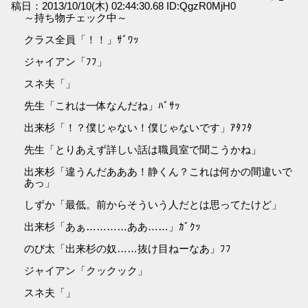
稿日：2013/10/10(木) 02:44:30.68 ID:QgzR0MjH0
～持ち物チェック中～
クラス全員「！！」ｻﾞﾜｯ
ジャイアン「ﾌﾌ」
スネ夫「」
先生「これは一体なんだね」ﾊﾞｻｯ
出来杉「！？僕じゃない！僕じゃないです」ｱﾀﾌﾀ
先生「とりあえず詳しい話は職員室で聞こうかね」
出来杉「違うんだあああ！静くん？これは何かの間違いで
あっ」
しずか「最低。前からそういう人だとは思ってたけど」
出来杉「あぁ…………ああ……」ｶﾞｸｯ
のび太「出来杉の奴……抜け目ねーなあ」ﾌﾌ
ジャイアン「クックック」
スネ夫「」