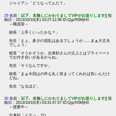
ジャイアン「どうなってんだ？」
29
名前：
以下、名無しにかわりましてVIPがお送りします
[] 投
稿日：2013/10/10(木) 03:27:12.96 ID:QgzR0MjH0
～職員室～
校長「上手くいったかな？」
先生「えぇ。多少の混乱はあるでしょうが……まぁ大丈夫
でしょう」
校長「そうかそうか。出来杉さんの父上とはプライベート
でお付き合いがあるからね」
先生「そうなんですか」
校長「まぁ今回はの件も丸く収まってくれれば良いんだけ
どね」
先生「なるほど」
30
名前：
以下、名無しにかわりましてVIPがお送りします
[] 投
稿日：2013/10/10(木) 03:31:47.57 ID:QgzR0MjH0
～授業中～
出来杉「イテッ」ｺﾂﾝ