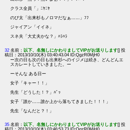
クラス全員「」ﾆﾔﾆﾔ
のび太「出来杉もノロマだなぁ……」ﾌﾌ
ジャイアン「イイネ」
スネ夫「大丈夫かな？」ﾊﾗﾊﾗ
32
名前：
以下、名無しにかわりましてVIPがお送りします
[] 投
稿日：2013/10/10(木) 03:40:43.04 ID:QgzR0MjH0
ー次の日も次の日も出来杉へのイジメは続き、どんどんエ
スカレートしていきました。ー
ーそんな ある日ー
女子「キャー！！」
先生「どうした！？」ﾊﾞｯ
女子「誰か……誰か上から落ちてきました！！！」
先生「なんだと？！」
35
名前：
以下、名無しにかわりましてVIPがお送りします
[] 投
稿日：2013/10/10(木) 03:46:53.73 ID:QgzR0MjH0