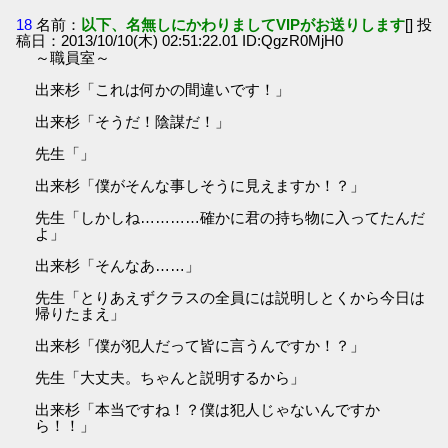
18
名前：
以下、名無しにかわりましてVIPがお送りします
[] 投
稿日：2013/10/10(木) 02:51:22.01 ID:QgzR0MjH0
～職員室～
出来杉「これは何かの間違いです！」
出来杉「そうだ！陰謀だ！」
先生「」
出来杉「僕がそんな事しそうに見えますか！？」
先生「しかしね…………確かに君の持ち物に入ってたんだ
よ」
出来杉「そんなあ……」
先生「とりあえずクラスの全員には説明しとくから今日は
帰りたまえ」
出来杉「僕が犯人だって皆に言うんですか！？」
先生「大丈夫。ちゃんと説明するから」
出来杉「本当ですね！？僕は犯人じゃないんですか
ら！！」