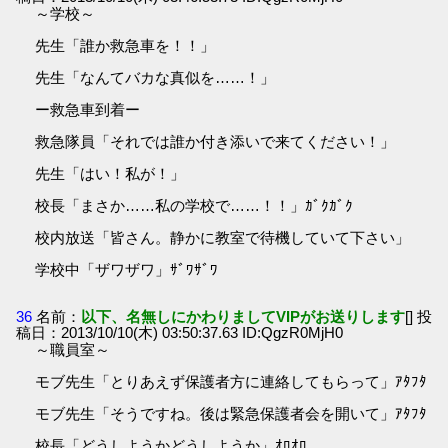
～学校～
先生「誰か救急車を！！」
先生「なんてバカな真似を……！」
ー救急車到着ー
救急隊員「それでは誰か付き添いで来てください！」
先生「はい！私が！」
校長「まさか……私の学校で……！！」ｶﾞｸｶﾞｸ
校内放送「皆さん。静かに教室で待機していて下さい」
学校中「ザワザワ」ｻﾞﾜｻﾞﾜ
36
名前：
以下、名無しにかわりましてVIPがお送りします
[] 投
稿日：2013/10/10(木) 03:50:37.63 ID:QgzR0MjH0
～職員室～
モブ先生「とりあえず保護者方に連絡してもらって」ｱﾀﾌﾀ
モブ先生「そうですね。後は緊急保護者会を開いて」ｱﾀﾌﾀ
校長「どうしようかどうしようか」ｵﾛｵﾛ