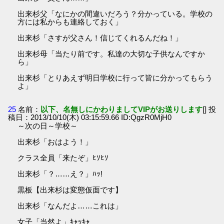
出来杉父「なにかの間違いだろう？分かっている。学校の
方には私からも連絡しておく」
出来杉「さすが父さん！信じてくれるんだね！」
出来杉母「当たり前です。私達の大切な子供なんですか
ら」
出来杉「とりあえず明日学校に行って皆に分かってもらう
よ」
25
名前：
以下、名無しにかわりましてVIPがお送りします
[] 投
稿日：2013/10/10(木) 03:15:59.66 ID:QgzR0MjH0
～次の日～学校～
出来杉「おはよう！」
クラス全員「来たぞ」ﾋｿﾋｿ
出来杉「？……え？」ﾊｯ!
黒板【出来杉は変態仮面です】
出来杉「なんだよ……これは」
女子「当然よ」ｷｬｯｷｬ