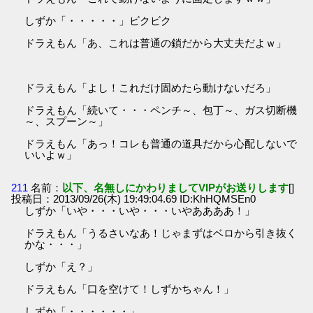
しずか「・・・・・」ビクビク
ドラえもん「あ、これは普通の鎖だから大丈夫だよｗ」
ドラえもん「よし！これだけ固めたら動けないだろ」
ドラえもん「続いて・・・ペンチ～、包丁～、ガス切断機
～、スプーン～」
ドラえもん「あっ！コレも普通の道具だから心配しないで
いいよｗ」
211
名前：
以下、名無しにかわりましてVIPがお送りします
[]
投稿日：2013/09/26(木) 19:49:04.69 ID:KhHQMSEn0
しずか「いや・・・いや・・・いやああああ！」
ドラえもん「うるさいなあ！じゃまずはベロから引き抜く
かな・・・」
しずか「え？」
ドラえもん「口を空けて！しずかちゃん！」
しずか「・・・・・・」