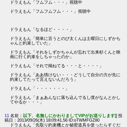
ドラえもん「フムフム・・・」視聴中
ドラえもん「フムフムフム・・・」視聴中
ドラえもん「なるほど・・・・」
ドラえもん「簡単に言うとのび太くんは土曜日にしずかち
ゃんと約束していた」
ドラえもん「それをしずかちゃんが忘れて出来杉くんと映
画に行く約束をしちゃったのか」
ドラえもん「それで拗ねてる・・・と・・・・」
ドラえもん「ああ情けない・・・どうして自分の方が先に
約束してたって言えないんだろう」
ドラえもん「・・・・・・・」
ドラえもん「まぁあんなに落ち込んでるし僕がなんとかし
てやるか・・・」
11
名前：
以下、名無しにかわりましてVIPがお送りします
[] 投
稿日：2013/09/26(木) 18:09:41.56 ID:oTWMFGZ80
ドラえもん「先取り約束機とか秘密道具を使ったらすぐだ