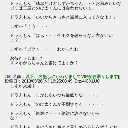
ドラえもん「残念だけどしずかちゃん・・・お前みたいな
ゴミは二度とのび太くんには会わせないよ」
ドラえもん「いいからさっさと風呂に入ってきなよ！」
しずか「うう・・・」
ドラえもん「はぁ・・・今ボクを怒らせない方がいい
よ？」
しずか「ビクッ！・・・わかったわ」
お待たせしました
スマホからちゃんと書けてますか？
166
名前：
以下、名無しにかわりましてVIPがお送りします
[]
投稿日：2013/09/26(木) 19:25:00.49 ID:z/4ICXLU0
しずか入浴中
ドラえもん「しかしあいつら最低だな・・・」
ドラえもん「のび太くんが不憫すぎる・・・・・」
ドラえもん「絶対に・・・絶対に許さないから
な・・・・」
ドラえもん「今のうちに色々と苦しめる方法を考えておこ