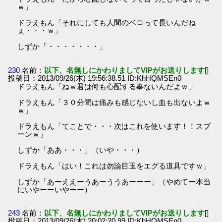
ｗ」
ドラえもん「それにしても人間のベロって長いんだね
ぇ・・・ｗ」
しずか「・・・・・・・」
230
名前：
以下、名無しにかわりましてVIPがお送りします
[]
投稿日：2013/09/26(木) 19:56:38.51 ID:KhHQMSEn0
ドラえもん「ねｗ君は何も心配する事ないんだよｗ」
ドラえもん「３０分間は痛みも感じないし血も出ないよｗ
ｗ」
ドラえもん「てことで・・・次はこれを使います！！スプ
ーンｗ」
しずか「ああ・・・」（いや・・・）
ドラえもん「はい！これは勿論目玉をエグる道具ですｗ」
しずか「あーええーうあーううあーーー」（やめてー本当
にいやーーいやーー）
243
名前：
以下、名無しにかわりましてVIPがお送りします
[]
投稿日：2013/09/26(木) 20:02:20.99 ID:KhHQMSEn0