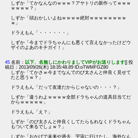
しずか「てかなんなのｗｗｗ？アヤトリの新作ってｗｗｗ
ｗｗｗｗ？」
しずか「頭おかしいよねｗｗｗｗ絶対ｗｗｗｗｗｗｗｗ
ｗ」
ドラえもん「・・・・・・」
しずか「今までドラちゃんにも悪くて言えなかったけどウ
ザイのよあのキチガイ！」
45
名前：
以下、名無しにかわりましてVIPがお送りします
[] 投
稿日：2013/09/26(木) 18:35:48.89 ID:oTWMFGZ80
しずか「てかさｗ今までなんでのび太さんと仲良く見せて
たと思うｗ？」
ドラえもん「だって友達だからじゃないの・・・？」
しずか「違うわよｗｗｗｗ全部ドラちゃんの道具目当てだ
からｗｗｗｗｗ」
ドラえもん「え？」
しずか「のび太さんと仲良くしてたらもれなくドラちゃん
もついて来るでしょｗ？」
しずか「おかげで未来や過去、宇宙に行けたし、海外なん