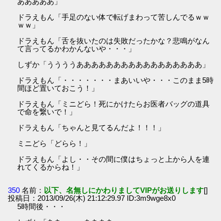
あああああ」
ドラえもん「手足のない体で転げまわって苦しんでるｗｗ
ｗｗ」
ドラえもん「舌を抜いたのは失敗だったかな？悲鳴がなん
て言ってるかわかんないや・・・」
しずか「ううううあああああああああああああああああ」
ドラえもん「・・・・・・・まあいいや・・・このまま5時
間ほど置いておこう！」
ドラえもん「ミニどら！死にかけたらお医者バッグの道具
で命を繋いで！」
ドラえもん「ちゃんと見てるんだよ！！！」
ミニどら「どらら！」
ドラえもん「よし・・その間に僕はちょっと上から人を連
れてくるからね！」
350
名前：
以下、名無しにかわりましてVIPがお送りします
[]
投稿日：2013/09/26(木) 21:12:29.97 ID:3m9wge8x0
5時間後・・・