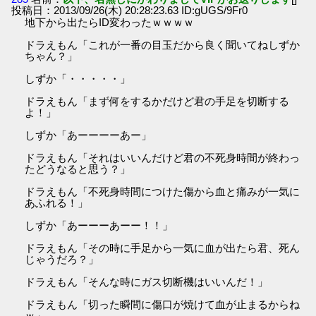
投稿日：2013/09/26(木) 20:28:23.63 ID:gUGS/9Fr0
地下から出たらID変わったｗｗｗｗ
ドラえもん「これが一番の目玉だから良く聞いてねしずか
ちゃん？」
しずか「・・・・・」
ドラえもん「まず何をするかだけど君の手足を切断する
よ！」
しずか「あーーーーあー」
ドラえもん「それはいいんだけど君の不死身時間が終わっ
たどうなると思う？」
ドラえもん「不死身時間につけた傷から血と痛みが一気に
あふれる！」
しずか「あーーーあーー！！」
ドラえもん「その時に手足から一気に血が出たら君、死ん
じゃうだろ？」
ドラえもん「そんな時にガス切断機はいいんだ！」
ドラえもん「切った瞬間に傷口が焼けて血が止まるからね
ｗ」