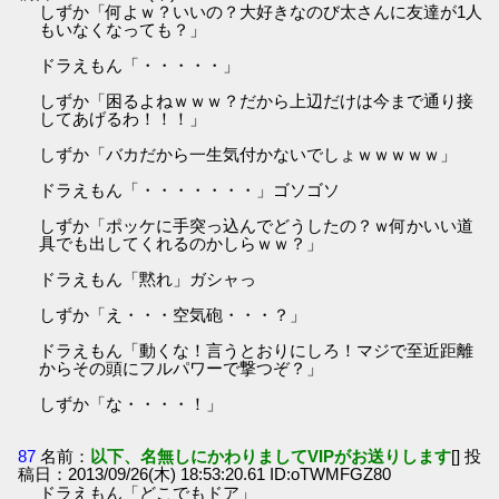
しずか「何よｗ？いいの？大好きなのび太さんに友達が1人
もいなくなっても？」
ドラえもん「・・・・・」
しずか「困るよねｗｗｗ？だから上辺だけは今まで通り接
してあげるわ！！！」
しずか「バカだから一生気付かないでしょｗｗｗｗｗ」
ドラえもん「・・・・・・・」ゴソゴソ
しずか「ポッケに手突っ込んでどうしたの？ｗ何かいい道
具でも出してくれるのかしらｗｗ？」
ドラえもん「黙れ」ガシャっ
しずか「え・・・空気砲・・・？」
ドラえもん「動くな！言うとおりにしろ！マジで至近距離
からその頭にフルパワーで撃つぞ？」
しずか「な・・・・！」
87
名前：
以下、名無しにかわりましてVIPがお送りします
[] 投
稿日：2013/09/26(木) 18:53:20.61 ID:oTWMFGZ80
ドラえもん「どこでもドア」