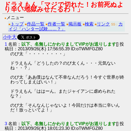
ドラえもん「マジで切れた！お前死ぬよ
り辛い地獄みせたるわ！」
メニュー
●
トップ
作品一覧
作者一覧
掲示板
検索
リンク
カ
■
■
■
■
■
■
SS：
イジ「ハンター試験……？」
大
小
中
1
名前：
以下、名無しにかわりましてVIPがお送りします
[] 投
稿日：2013/09/26(木) 17:56:55.39 ID:oTWMFGZ80
のび太「・・・・・・・・」
ドラえもん「どうしたの？のび太くん・・・元気ない
ね・・？」
のび太「ああ僕はなんて不幸なんだろう！今すぐ世界が終
わってしまえばいい！」
ドラえもん「ははーん。またジャイアンに虐められた
な？」
のび太「そんなんじゃないよ！今回だけは本当に辛いん
だ！放っといてよ！」
3
名前：
以下、名無しにかわりましてVIPがお送りします
[] 投
稿日：2013/09/26(木) 18:01:23.30 ID:oTWMFGZ80