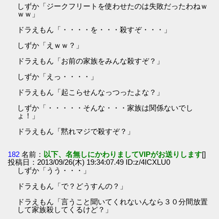
しずか「ジークフリートを使わせたのは失敗だったわねｗ
ｗｗ」
ドラえもん「・・・・を・・・殺すぞ・・・」
しずか「えｗｗ？」
ドラえもん「お前の家族をみんな殺すぞ？」
しずか「えっ・・・・」
ドラえもん「起こらせんなっつったよな？」
しずか「・・・・・そんな・・・家族は関係ないでし
ょ！」
ドラえもん「黙れマジで殺すぞ？」
182
名前：
以下、名無しにかわりましてVIPがお送りします
[]
投稿日：2013/09/26(木) 19:34:07.49 ID:z/4ICXLU0
しずか「うう・・・」
ドラえもん「で？どうすんの？」
ドラえもん「言うこと聞いてくれないんなら３０分間放置
して家族殺してくるけど？」