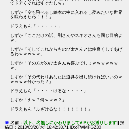
てドアくぐればすぐだしｗ」
しずか「空も飛べるし絵本の中に入れるし夢みたいな世界
を味わえたわ！！！」
ドラえもん「・・・・・」
しずか「ここだけの話、剛さんやスネオさんも同じ目的よ
ｗ」
しずか「そしてこれからものび太さんとは仲良くしてあげ
るわｗｗｗｗｗ」
しずか「その方がのび太さんも喜ぶでしょｗｗｗｗｗｗ
ｗ」
しずか「その代わりあなたは道具を出し続ければいいのｗ
ｗｗｗｗ分かった？」
ドラえもん「・・・・けるな・・・・」
しずか「えｗ？何ｗｗｗ？」
ドラえもん「ふざけるな！！！！！！！」
66
名前：
以下、名無しにかわりましてVIPがお送りします
[] 投
稿日：2013/09/26(木) 18:42:38.71 ID:oTWMFGZ80