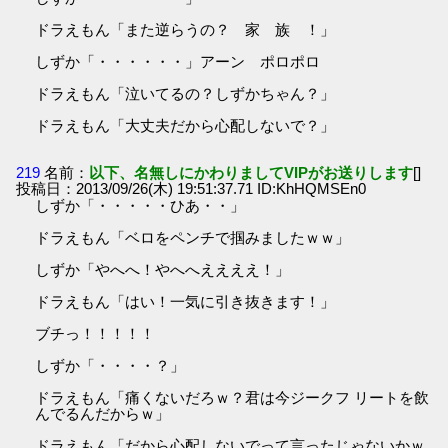
ドラえもん「また逆らうの？ 家 族 ！」
しずか「・・・・・・」アーン ポロポロ
ドラえもん「泣いてるの？しずかちゃん？」
ドラえもん「大丈夫だから心配しないで？」
219
名前：
以下、名無しにかわりましてVIPがお送りします
[]
投稿日：2013/09/26(木) 19:51:37.71 ID:KhHQMSEn0
しずか「・・・・・ひあ・・」
ドラえもん「ベロをペンチで掴みましたｗｗ」
しずか「やへへ！やへへええええ！」
ドラえもん「はい！一気に引き抜きます！」
ブチっ！！！！！
しずか「・・・・？」
ドラえもん「痛くないだろｗ？君は今ジークフ リートを飲
んでるんだからｗ」
ドラえもん「だから心配しないでって言ったじゃないかｗ