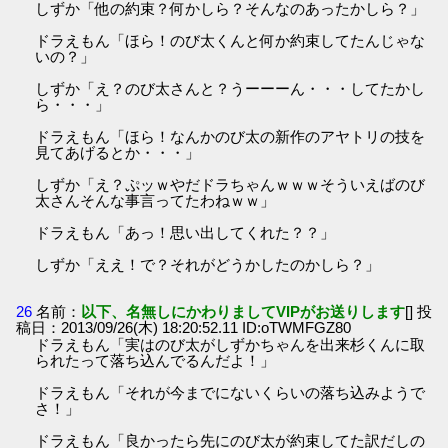
しずか「他の約束？何かしら？そんなのあったかしら？」
ドラえもん「ほら！のび太くんと何か約束してたんじゃな
いの？」
しずか「え？のび太さんと？うーーーん・・・してたかし
ら・・・」
ドラえもん「ほら！なんかのび太の新作のアヤトリの技を
見てあげるとか・・・」
しずか「え？ぷッｗやだドラちゃんｗｗｗそういえばのび
太さんそんな事言ってたわねｗｗ」
ドラえもん「あっ！思い出してくれた？？」
しずか「ええ！で？それがどうかしたのかしら？」
26
名前：
以下、名無しにかわりましてVIPがお送りします
[] 投
稿日：2013/09/26(木) 18:20:52.11 ID:oTWMFGZ80
ドラえもん「実はのび太がしずかちゃんを出来杉くんに取
られたって落ち込んでるんだよ！」
ドラえもん「それが今までにないくらいの落ち込みようで
さ！」
ドラえもん「良かったら先にのび太が約束してた訳だしの