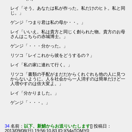
レイ「そう。あなたは私が作った。私だけのヒト。私と同
じ。」
ゲンジ「つまり君は私の母か・・。」
レイ「いいえ。私は貴方と同じく創られた物。貴方のお母
さんはこちらの赤城博士。」
ゲンジ「・・・分かった。」
リツコ「レイこれから彼をどうするの？」
レイ「私の家に連れて行く。」
リツコ「書類の手配がまだだからくれぐれも他の人に見つ
からないように。人を社会から一人消すのは簡単だけど一
人増やすのは倍大変よ。」
レイ「分かりました。」
ゲンジ「・・・。」
34
名前：
以下、新鯖からお送りいたします
[] 投稿日：
2013/09/08(日) 19:56:10.83 ID:X54aTOMY0