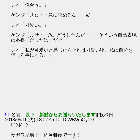
レイ「似合う。」
ゲンジ「きゅ・・急に誉めるな。」///
レイ「可愛い。」
ゲンジ「よせ・・///。どうしたんだ・・。そういう自己表現
は不得手だったはずだぞ。」
レイ「私が可愛いと感じたらそれは可愛い物。私は自分を
信じる事にする。」
51
名前：
以下、新鯖からお送りいたします
[] 投稿日：
2013/09/10(火) 18:02:45.10 ID:WBWbCy1i0
ﾋﾟﾝﾎﾟｰﾝ
サガワ系男子「佐河郵便でーす！」