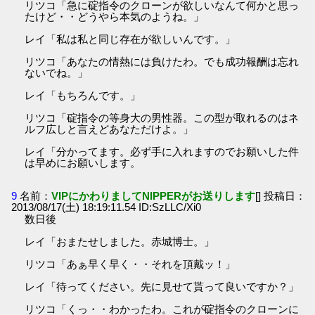
リツコ「急に碇指令のクローンが欲しいなんて何かと思っ
たけど・・どうやら本気のようね。」
レイ「私は私と同じ存在が欲しいんです。」
リツコ「あなたの情熱には負けたわ。でも成功報酬は忘れ
ないでね。」
レイ「もちろんです。」
リツコ「碇指令の等身大の男性器。この型が取れるのはネ
ルフ広しと言えどあなただけよ。」
レイ「分かってます。必ず手に入れますのでお願いした件
は早めにお願いします。
9
名前：
VIPにかわりましてNIPPERがお送りします
[] 投稿日：
2013/08/17(土) 18:19:11.54 ID:SzLLC/Xi0
数日後
レイ「おまたせしました。赤城博士。」
リツコ「あぁ早く早く・・それを頂戴ッ！」
レイ「待ってください。先に見せて貰って良いですか？」
リツコ「くっ・・わかったわ。これが碇指令のクローンに