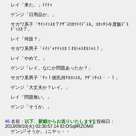
レイ「来た。」ﾃﾃﾃｯ
ゲンジ「日用品か。」
サガワ系子「ｻｲﾝｲｯｽｶ？ｱｻﾞｽ!!ｶﾜｲｲﾃﾞｽﾈ。ﾖｶｯﾀﾗ今度飯ﾃﾞﾓ
ﾄﾞｯｽｶ？」
レイ「何故？」
サガワ系男子「ｲｲｼﾞｬﾅｲｯｽｶ！ｵﾈｼｬｽｵﾈｼｬｽ！」
レイ「やめて。」
ゲンジ「レイ。なにか問題あったか？」
サガワ系男子「ﾁｯ！彼氏持ﾁｶﾖｯｽﾈ。ｱｻﾞｼﾀｯｽ・・！」
ゲンジ「大丈夫か？レイ。」
レイ「問題無い。」
ゲンジ「そうか。」
46
名前：
以下、新鯖からお送りいたします
[] 投稿日：
2013/09/10(火) 02:30:57.14 ID:OSq8RZOM0
ゲンジ｢そうか。｣ニヤッ・・