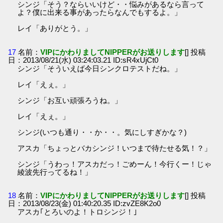
シンジ「そう？ならいいけど・・悩みがあるなら言って
よ？僕に出来る事があったらなんでもするよ。」
レイ「ありがとう。」
17
名前：
VIPにかわりましてNIPPERがお送りします
[] 投稿
日：2013/08/21(水) 03:24:03.21 ID:sR4xUjCt0
シンジ「そういえば今日シンクロテストだね。」
レイ「えぇ。」
シンジ「お互い頑張ろうね。」
レイ「えぇ。」
シンジ(いつも通り・・か・・。気にしすぎかな？)
アスカ「ちょっとバカシンジ！いつまで待たせる気！？」
シンジ「うわっ！アスカだっ！ごめーん！今行くー！じゃ
綾波先行ってるね！」
18
名前：
VIPにかわりましてNIPPERがお送りします
[] 投稿
日：2013/08/23(金) 01:40:20.35 ID:zvZE8K2o0
アスカ｢とろいのよ！トロシンジ！｣