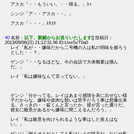
アスカ「・・もういい。・・帰る。」ｽｯ
シンジ「ア・・アスカ・・。」
アスカ「・・・」ｽﾀｽﾀ
40
名前：
以下、新鯖からお送りいたします
[] 投稿日：
2013/09/08(日) 21:12:31.96 ID:UxeSvT0a0
レイ「私が・・嫌味だから二号機の人は私の弱味を握ろう
とした・・？」
ゲンジ「・・なるほどな。今の会話で大体概要は掴ん
だ。」
レイ「私は嫌味なんて言ってない。」
ゲンジ「分かってる。レイはあまり感情を表に出せない様
子だからな。嫌味や皮肉な類いは苦手だろう事は想像出来
る。さっきの・・碇くんと言ったか。彼が言った通りだ。
彼女に敵意があるから嫌味に聞こえるんだろう。」
レイ「私は敵意を向けられるような事はした覚えはな
い。」
ゲンジ「例えそうだとしても私はレイの味方だ。なにせ私