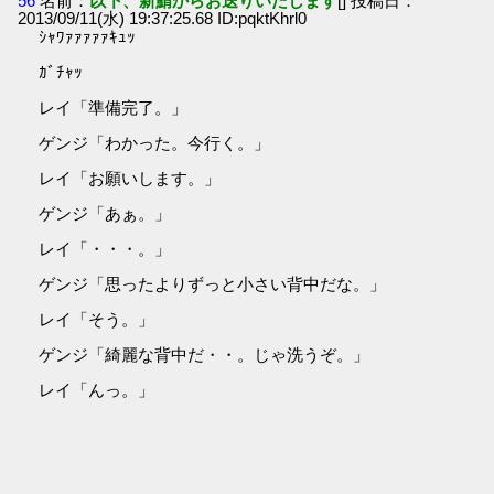
56
名前：
以下、新鯖からお送りいたします
[] 投稿日：
2013/09/11(水) 19:37:25.68 ID:pqktKhrl0
ｼｬﾜｧｧｧｧｧｷｭｯ
ｶﾞﾁｬｯ
レイ「準備完了。」
ゲンジ「わかった。今行く。」
レイ「お願いします。」
ゲンジ「あぁ。」
レイ「・・・。」
ゲンジ「思ったよりずっと小さい背中だな。」
レイ「そう。」
ゲンジ「綺麗な背中だ・・。じゃ洗うぞ。」
レイ「んっ。」