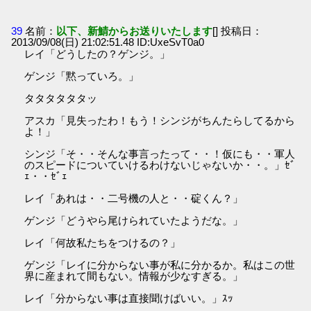
39
名前：
以下、新鯖からお送りいたします
[] 投稿日：
2013/09/08(日) 21:02:51.48 ID:UxeSvT0a0
レイ「どうしたの？ゲンジ。」
ゲンジ「黙っていろ。」
タタタタタタッ
アスカ「見失ったわ！もう！シンジがちんたらしてるから
よ！」
シンジ「そ・・そんな事言ったって・・！仮にも・・軍人
のスピードについていけるわけないじゃないか・・。」ｾﾞ
ｪ・・ｾﾞｪ
レイ「あれは・・二号機の人と・・碇くん？」
ゲンジ「どうやら尾けられていたようだな。」
レイ「何故私たちをつけるの？」
ゲンジ「レイに分からない事が私に分かるか。私はこの世
界に産まれて間もない。情報が少なすぎる。」
レイ「分からない事は直接聞けばいい。」ｽｯ