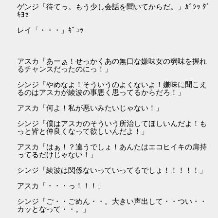
ゲンジ「待てっ。もう少し会話を聞いてからだ。」ｶﾞｼｯ ﾀﾞ
ｷﾖｾ
レイ「・・・」ｷﾞｭｯ
アスカ「あーぁ！せっかくあの無口な嫌味女の弱味を握れ
るチャンスだったのにっ！」
シンジ「やめなよ！そういうのよくないよ！嫌味に聞こえ
るのはアスカが綾波の事悪く思ってるからだろ！」
アスカ「何よ！私が悪いみたいじゃない！」
シンジ「僕はアスカのそういう所治してほしいんだよ！も
っと皆と仲良くなって欲しいんだよ！」
アスカ「はぁ！？違うでしょ！あんたはエコヒイキの肩持
ってるだけじゃない！」
シンジ「綾波は関係ないっていってるでしょ！！！！！」
アスカ「・・・っ！！！」
シンジ「ご・・ごめん・・。大きい声出して・・つい・・
カッとなって・・。」