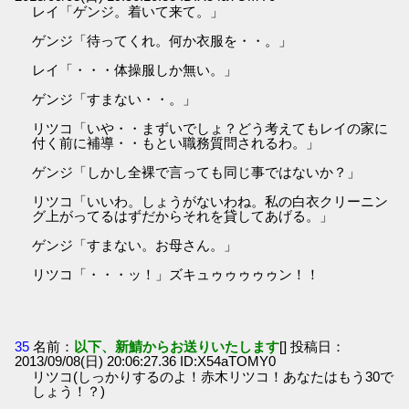
レイ「ゲンジ。着いて来て。」
ゲンジ「待ってくれ。何か衣服を・・。」
レイ「・・・体操服しか無い。」
ゲンジ「すまない・・。」
リツコ「いや・・まずいでしょ？どう考えてもレイの家に
付く前に補導・・もとい職務質問されるわ。」
ゲンジ「しかし全裸で言っても同じ事ではないか？」
リツコ「いいわ。しょうがないわね。私の白衣クリーニン
グ上がってるはずだからそれを貸してあげる。」
ゲンジ「すまない。お母さん。」
リツコ「・・・ッ！」ズキュゥゥゥゥゥン！！
35
名前：
以下、新鯖からお送りいたします
[] 投稿日：
2013/09/08(日) 20:06:27.36 ID:X54aTOMY0
リツコ(しっかりするのよ！赤木リツコ！あなたはもう30で
しょう！？)