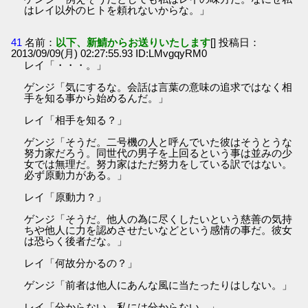
はレイ以外のヒトを頼れないからな。」
41
名前：
以下、新鯖からお送りいたします
[] 投稿日：
2013/09/09(月) 02:27:55.93 ID:LMvgqyRM0
レイ「・・・。」
ゲンジ「気にするな。会話は言葉の意味の追求ではなく相
手を知る事から始めるんだ。」
レイ「相手を知る？」
ゲンジ「そうだ。二号機の人と呼んでいた彼はそうとうな
努力家だろう。同世代の男子を上回るという事は並みの少
女では無理だ。努力家はただ努力をしている訳ではない。
必ず原動力がある。」
レイ「原動力？」
ゲンジ「そうだ。他人の為に尽くしたいという慈善の気持
ちや他人に力を認めさせたいなどという感情の事だ。彼女
は恐らく後者だな。」
レイ「何故分かるの？」
ゲンジ「前者は他人にあんな風に当たったりはしない。」
レイ「分からない。私には分からない。」