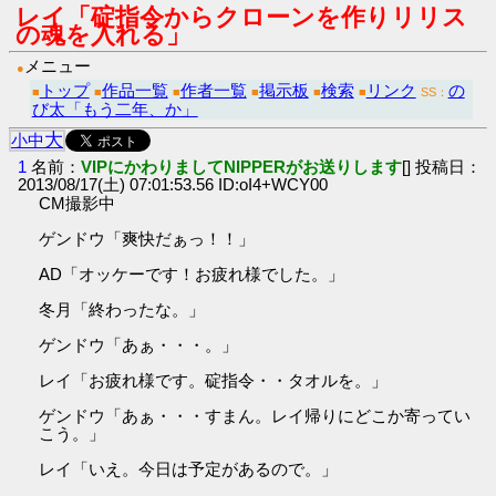
レイ「碇指令からクローンを作りリリス
の魂を入れる」
メニュー
●
トップ
作品一覧
作者一覧
掲示板
検索
リンク
の
■
■
■
■
■
■
SS：
び太「もう二年、か」
大
小
中
1
名前：
VIPにかわりましてNIPPERがお送りします
[] 投稿日：
2013/08/17(土) 07:01:53.56 ID:oI4+WCY00
CM撮影中
ゲンドウ「爽快だぁっ！！」
AD「オッケーです！お疲れ様でした。」
冬月「終わったな。」
ゲンドウ「あぁ・・・。」
レイ「お疲れ様です。碇指令・・タオルを。」
ゲンドウ「あぁ・・・すまん。レイ帰りにどこか寄ってい
こう。」
レイ「いえ。今日は予定があるので。」