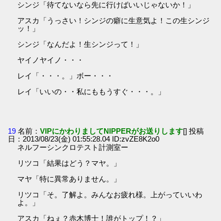
シンジ「待てないなら先に行けばいいじゃないか！」
アスカ「うっさい！シンジの癖に生意気よ！この生シンジ
ッ！」
シンジ「なんだよ！生シンジって！」
ヤイノヤイノ・・・
レイ「・・・。」ボー・・・
レイ「いいの・・私にももうすぐ・・・。」
19
名前：
VIPにかわりましてNIPPERがお送りします
[] 投稿
日：2013/08/23(金) 01:55:28.04 ID:zvZE8K2o0
ネルフーシンクロテスト計測室ー
リツコ「結果はどう？マヤ。」
マヤ「特に異常ありません。」
リツコ「そ。了解よ。みんなお疲れ様。上がっていいわ
よ。」
アスカ「ねぇ？赤木博士！誰がトップ！？」