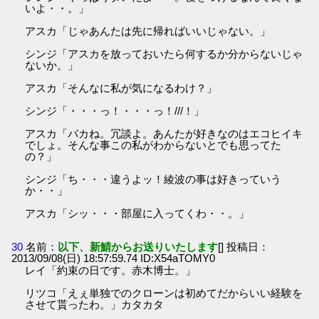
いよ・・。」
アスカ「じゃあんたは先に帰ればいいじゃない。」
シンジ「アスカを放っておいたら何するか分からないじゃ
ないか。」
アスカ「そんなに私が気になるわけ？」
シンジ「・・・っ！・・・っ！///！」
アスカ「バカね。冗談よ。あんたが好きなのはエコヒイキ
でしょ。そんな事この私がわからないとでも思ってた
の？」
シンジ「ち・・・違うよッ！綾波の事は好きっていう
か・・」
アスカ「シッ・・・部屋に入ってくわ・・。」
30
名前：
以下、新鯖からお送りいたします
[] 投稿日：
2013/09/08(日) 18:57:59.74 ID:X54aTOMY0
レイ「約束の日です。赤木博士。」
リツコ「えぇ単独でのクローンは初めてだからいい経験を
させて貰ったわ。」カタカタ