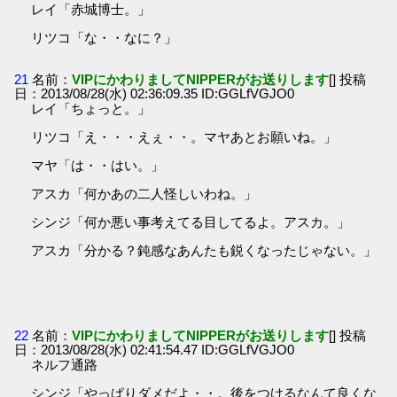
レイ「赤城博士。」
リツコ「な・・なに？」
21
名前：
VIPにかわりましてNIPPERがお送りします
[] 投稿
日：2013/08/28(水) 02:36:09.35 ID:GGLfVGJO0
レイ「ちょっと。」
リツコ「え・・・えぇ・・。マヤあとお願いね。」
マヤ「は・・はい。」
アスカ「何かあの二人怪しいわね。」
シンジ「何か悪い事考えてる目してるよ。アスカ。」
アスカ「分かる？鈍感なあんたも鋭くなったじゃない。」
22
名前：
VIPにかわりましてNIPPERがお送りします
[] 投稿
日：2013/08/28(水) 02:41:54.47 ID:GGLfVGJO0
ネルフ通路
シンジ「やっぱりダメだよ・・。後をつけるなんて良くな