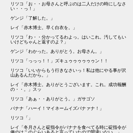
リツコ「お・・お母さんと呼ぶのは二人だけの時にしなさ
い・・っ！」
ゲンジ「了解した。」
レイ「赤木博士。早く白衣を。」
リツコ「わ・・分かってるわよっ。はいこれ。汚してもい
いけどちゃんと返すのよ？」
ゲンジ「わかった。ありがとう。お母さん。」
リツコ「っっっ！！」ズキュゥゥゥゥゥゥン！！
リツコ「いいからもう行きなさいっ！私は他にやる事が沢
山あるんだから。」
レイ「赤木博士。ありがとうございます。これ。成功報酬
の・・。」スッ
リツコ「あぁ・・ありがとう。」ガサゴソ
バナナ「ハーイ！マイネームイズバナァナ！」
リツコ「」
レイ「冬月さんと碇指令がバナナを食べてる時に碇指令が
俺のはこのぐらいあると言っていたので間違いない。」