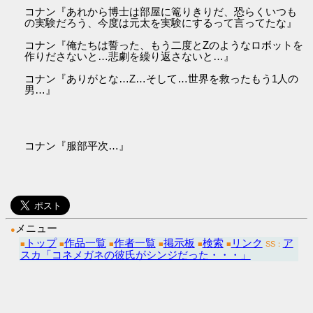
コナン『あれから博士は部屋に篭りきりだ、恐らくいつも
の実験だろう、今度は元太を実験にするって言ってたな』
コナン『俺たちは誓った、もう二度とZのようなロボットを
作りださないと…悲劇を繰り返さないと…』
コナン『ありがとな…Z…そして…世界を救ったもう1人の
男…』
コナン『服部平次…』
メニュー
●
トップ
作品一覧
作者一覧
掲示板
検索
リンク
ア
■
■
■
■
■
■
SS：
スカ「コネメガネの彼氏がシンジだった・・・」