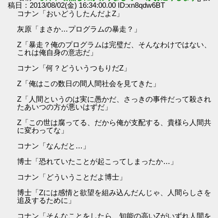
稿日：2013/08/02(金) 16:34:00.00 ID:xn8qdw6BT
コナン「おいどうしたんだよZ」
灰原「まさか…プログラムの暴走？」
Z「暴走？俺のプログラムは完璧だ、そんなわけではない、
これは俺自身の意志だ」
コナン「何？どういうつもりだZ」
Z「俺はこの数日の間人間社会を見てきた」
Z「人間というのは実に愚かだ、さっきの事件だって殺され
たあいつの方が悪いはずだ」
Z「この世は腐ってる、だから俺が支配する、貴様ら人間共
に変わってな」
コナン「なんだと…」
博士「恐れていたことが起こってしまったか…」
コナン「どういうことだよ博士」
博士「Zには感情と欲望を組み込んだんじゃ、人間らしさを
追及するために」
コナン「そんなことをしたら、知能の高いZがいずれ人間を