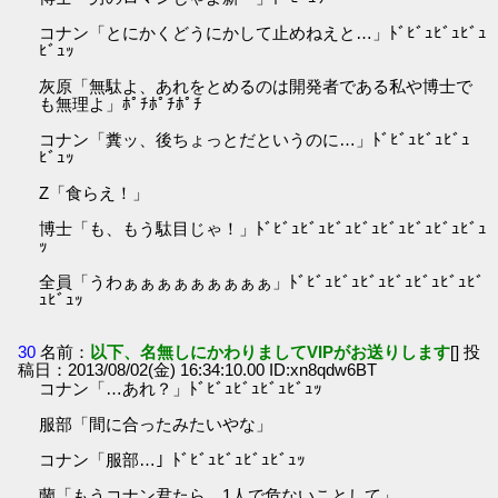
コナン「とにかくどうにかして止めねえと…」ﾄﾞﾋﾞｭﾋﾞｭﾋﾞｭ
ﾋﾞｭｯ
灰原「無駄よ、あれをとめるのは開発者である私や博士で
も無理よ」ﾎﾟﾁﾎﾟﾁﾎﾟﾁ
コナン「糞ッ、後ちょっとだというのに…」ﾄﾞﾋﾞｭﾋﾞｭﾋﾞｭ
ﾋﾞｭｯ
Z「食らえ！」
博士「も、もう駄目じゃ！」ﾄﾞﾋﾞｭﾋﾞｭﾋﾞｭﾋﾞｭﾋﾞｭﾋﾞｭﾋﾞｭﾋﾞｭ
ｯ
全員「うわぁぁぁぁぁぁぁぁぁ」ﾄﾞﾋﾞｭﾋﾞｭﾋﾞｭﾋﾞｭﾋﾞｭﾋﾞｭﾋﾞ
ｭﾋﾞｭｯ
30
名前：
以下、名無しにかわりましてVIPがお送りします
[] 投
稿日：2013/08/02(金) 16:34:10.00 ID:xn8qdw6BT
コナン「…あれ？」ﾄﾞﾋﾞｭﾋﾞｭﾋﾞｭﾋﾞｭｯ
服部「間に合ったみたいやな」
コナン「服部…」ﾄﾞﾋﾞｭﾋﾞｭﾋﾞｭﾋﾞｭｯ
蘭「もうコナン君たら、1人で危ないことして」