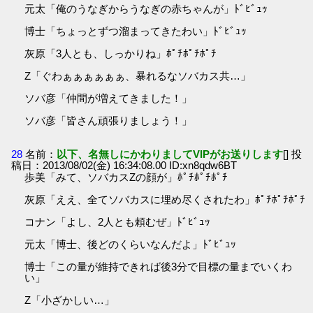
元太「俺のうなぎからうなぎの赤ちゃんが」ﾄﾞﾋﾞｭｯ
博士「ちょっとずつ溜まってきたわい」ﾄﾞﾋﾞｭｯ
灰原「3人とも、しっかりね」ﾎﾟﾁﾎﾟﾁﾎﾟﾁ
Z「ぐわぁぁぁぁぁぁ、暴れるなソバカス共…」
ソバ彦「仲間が増えてきました！」
ソバ彦「皆さん頑張りましょう！」
28
名前：
以下、名無しにかわりましてVIPがお送りします
[] 投
稿日：2013/08/02(金) 16:34:08.00 ID:xn8qdw6BT
歩美「みて、ソバカスZの顔が」ﾎﾟﾁﾎﾟﾁﾎﾟﾁ
灰原「ええ、全てソバカスに埋め尽くされたわ」ﾎﾟﾁﾎﾟﾁﾎﾟﾁ
コナン「よし、2人とも頼むぜ」ﾄﾞﾋﾞｭｯ
元太「博士、後どのくらいなんだよ」ﾄﾞﾋﾞｭｯ
博士「この量が維持できれば後3分で目標の量までいくわ
い」
Z「小ざかしい…」