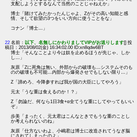
支配しようとするなんて当然のことじゃねえか」
博士「賭けてみたかったんじゃよ、Zがその高い知能と感
情、そして欲望の3つをいい方向に使うことをな」
コナン「博士…」
22
名前：
以下、名無しにかわりましてVIPがお送りします
[] 投
稿日：2013/08/02(金) 16:34:02.00 ID:xn8qdw6BT
博士「そんなことより今は奴を止めるほうが先じゃ、しか
し…」
灰原「Zに死角は無い、外部からの破壊も…システムそのも
のの破壊も不可能…内部から爆発させでもしない限り…」
Z「諦めろ、今降参すれば我が国の大臣にしてやろう」
元太「うな重は食えるのか！？」
Z「勿論だ、何なら1日3食+α全てうな重にしてやってもいい
ぞ」
歩美「まったく、元太君はこんなときでもうな重のことし
か考えられないのね」
灰原「仕方ないわよ、小嶋君は博士に改造されてうなぎ脳
にされてしまったのよ」