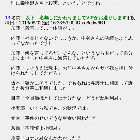
理に毒物混入させ殺害、ということですね」
13
名前：
以下、名無しにかわりましてVIPがお送りします
[] 投
稿日：2013/08/02(金) 16:33:53.00 ID:xn8qdw6BT
加藤「殺害って…一体誰が…」
内藤「社長じゃないでしょうか、中谷さんの功績をよく思
ってなかったですし」
加藤「何を言ってるだ、そんなこというなら君だって自分
より出世した中谷君に嫉妬していただろ」
内藤「…そうえば坂本、お前中谷さんからサビ残を押し付
けられたりしてただろ」
坂本「確かにそうでした、でもあれは弁護士に相談して訴
えた後無事に和解しました」
目暮「全員動機としては十分だな、どうだね毛利君」
小五郎「いくら私でもこの状況では」
元太「事件のせいでうな重食い損ねたぜ」
灰原「不謹慎よ小嶋君」
歩美「コナン君なんかわかった？」