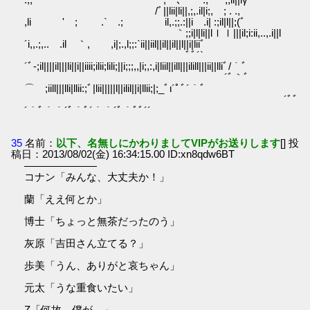
/ﾞ||lii|li||,;,.il|i;, ; . .,
,li ' ; .` .; il,.;;.:||i .i| :;il|l||;(ﾞ
｀;;i|l|li||lｌｌ|||il;i:ii,..,.i||l
´i,,.;,.. .il ｀, ,i|;.,l;;:`ii||iil||il||il||l||i|liiﾞゝ
ﾞﾞ´`
´ﾞ-;il||||il|||li||i||iiii;ilii;lili;||i;;;,,|i;,:,i|liil||ill|||ilill|||ii||lliﾞ/｀ﾞ
´ﾞ｀ﾞ
⌒ゞ;iill|||lli|llii:;ﾞ|lii|||||l||ilil||i|llii;|;_ﾞι´ﾟﾞ´｀ﾞ
´ﾞﾞ
´｀ﾞ｀｀´ﾞ｀ﾞ´｀｀´ﾞ｀ﾞﾞ´´
35
名前：
以下、名無しにかわりましてVIPがお送りします
[] 投
稿日：2013/08/02(金) 16:34:15.00 ID:xn8qdw6BT
―――――――
コナン「みんな、大丈夫か！」
蘭「ええ何とか」
博士「ちょっと無茶だったのう」
灰原「吉田さん立てる？」
歩美「うん、ありがと哀ちゃん」
元太「うな重食いたい」
Z「何故…僕が…」