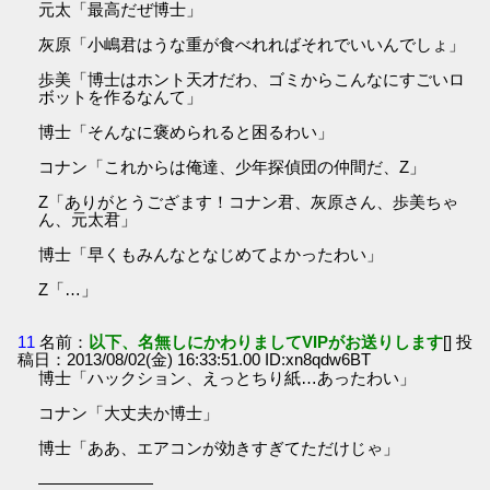
元太「最高だぜ博士」
灰原「小嶋君はうな重が食べれればそれでいいんでしょ」
歩美「博士はホント天才だわ、ゴミからこんなにすごいロ
ボットを作るなんて」
博士「そんなに褒められると困るわい」
コナン「これからは俺達、少年探偵団の仲間だ、Z」
Z「ありがとうござます！コナン君、灰原さん、歩美ちゃ
ん、元太君」
博士「早くもみんなとなじめてよかったわい」
Z「…」
11
名前：
以下、名無しにかわりましてVIPがお送りします
[] 投
稿日：2013/08/02(金) 16:33:51.00 ID:xn8qdw6BT
博士「ハックション、えっとちり紙…あったわい」
コナン「大丈夫か博士」
博士「ああ、エアコンが効きすぎてただけじゃ」
―――――――