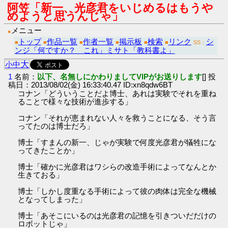
阿笠「新一、光彦君をいじめるはもうや
めようと思うんじゃ」
メニュー
●
トップ
作品一覧
作者一覧
掲示板
検索
リンク
シ
■
■
■
■
■
■
SS：
ンジ「何ですか？ これ」ミサト「教科書よ」
大
小
中
1
名前：
以下、名無しにかわりましてVIPがお送りします
[] 投
稿日：2013/08/02(金) 16:33:40.47 ID:xn8qdw6BT
コナン「どういうことだよ博士、あれは実験でそれを重ね
ることで様々な技術が進歩する」
コナン「それが恵まれない人々を救うことになる、そう言
ってたのは博士だろ」
博士「すまんの新一、じゃが実験で何度光彦君が犠牲にな
ってきたことか」
博士「確かに光彦君はワシらの改造手術によってなんとか
生きておる」
博士「しかし度重なる手術によって彼の肉体は完全な機械
となってしまった」
博士「あそこにいるのは光彦君の記憶を引きついだだけの
ロボットじゃ」