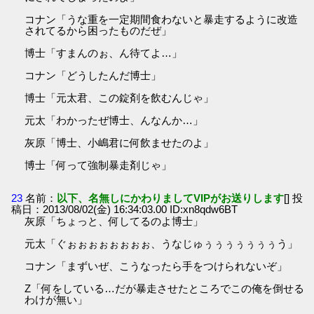
コナン「うな重を一定期間食わないと暴走するように改造
されてるから困ったものだぜ」
博士「すまんのぉ、ん待てよ…」
コナン「どうしたんだ博士」
博士「元太君、この錠剤を飲むんじゃ」
元太「わかったぜ博士、んなんか…」
灰原「博士、小嶋君に何飲ませたのよ」
博士「何って強制暴走剤じゃ」
23
名前：
以下、名無しにかわりましてVIPがお送りします
[] 投
稿日：2013/08/02(金) 16:34:03.00 ID:xn8qdw6BT
灰原「ちょっと、何してるのよ博士」
元太「ぐぉぉぉぉぉぉぉぉ、うなじゅぅぅぅぅぅぅぅう」
コナン「まずいぜ、こうなったら手をつけられないぞ」
Z「何をしている…だが暴走させたところでこの俺を倒せる
わけが無い」