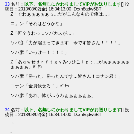
33
名前：
以下、名無しにかわりましてVIPがお送りします
[] 投
稿日：2013/08/02(金) 16:34:13.00 ID:xn8qdw6BT
Z「ぐわぁぁぁぁぁっ…だがこんなもので俺は…」
コナン「それはどうかな」
Z「何？うわっ…ソバカスが…」
ソバ彦「力が溜まってきます…今です皆さん！！！！」
ソバ彦「いっけー！！！！」
Z「あｑｗせｄｒｆｔｇｙみつひこｌｐ；…がぁぁぁぁぁぁ
ぁぁぁぁ」ﾊﾞﾀﾝ
ソバ彦「勝った、勝ったんです…皆さん！コナン君！」
コナン「全員伏せろ！」ﾎﾟﾁｯ
ソバ彦「あれ、体が…うわぁぁぁぁぁぁ」
34
名前：
以下、名無しにかわりましてVIPがお送りします
[] 投
稿日：2013/08/02(金) 16:34:14.00 ID:xn8qdw6BT
｀
´