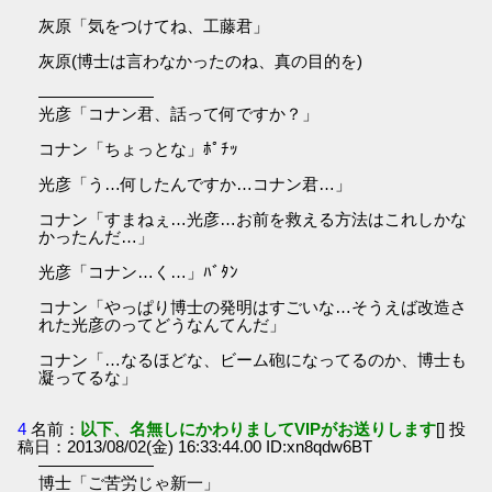
灰原「気をつけてね、工藤君」
灰原(博士は言わなかったのね、真の目的を)
―――――――
光彦「コナン君、話って何ですか？」
コナン「ちょっとな」ﾎﾟﾁｯ
光彦「う…何したんですか…コナン君…」
コナン「すまねぇ…光彦…お前を救える方法はこれしかな
かったんだ…」
光彦「コナン…く…」ﾊﾞﾀﾝ
コナン「やっぱり博士の発明はすごいな…そうえば改造さ
れた光彦のってどうなんてんだ」
コナン「…なるほどな、ビーム砲になってるのか、博士も
凝ってるな」
4
名前：
以下、名無しにかわりましてVIPがお送りします
[] 投
稿日：2013/08/02(金) 16:33:44.00 ID:xn8qdw6BT
―――――――
博士「ご苦労じゃ新一」