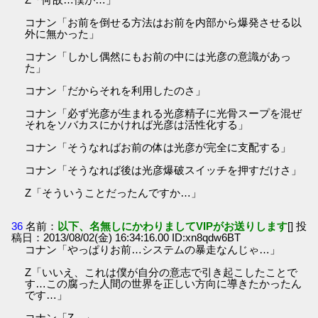
コナン「お前を倒せる方法はお前を内部から爆発させる以
外に無かった」
コナン「しかし偶然にもお前の中には光彦の意識があっ
た」
コナン「だからそれを利用したのさ」
コナン「必ず光彦が生まれる光彦精子に光骨スープを混ぜ
それをソバカスにかければ光彦は活性化する」
コナン「そうなればお前の体は光彦が完全に支配する」
コナン「そうなれば後は光彦爆破スイッチを押すだけさ」
Z「そういうことだったんですか…」
36
名前：
以下、名無しにかわりましてVIPがお送りします
[] 投
稿日：2013/08/02(金) 16:34:16.00 ID:xn8qdw6BT
コナン「やっぱりお前…システムの暴走なんじゃ…」
Z「いいえ、これは僕が自分の意志で引き起こしたことで
す…この腐った人間の世界を正しい方向に導きたかったん
です…」
コナン「Z…」