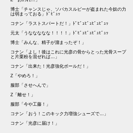
博士「チャンスじゃ、ソバカスルビーが盗まれた今奴の力
は弱まっておる」ﾄﾞﾋﾞｭｯ
コナン「ラストスパートだ！」ﾄﾞﾋﾞｭﾋﾞｭﾋﾞｭﾋﾞｭｯ
元太「うななななな！！！！」ﾄﾞﾋﾞｭﾋﾞｭﾋﾞｭﾋﾞｭｯ
博士「みんな、精子が溜まったぞ！」
コナン「よし！後はこれに光彦の骨からとった光骨スープ
と片栗粉を混ぜれば…」
コナン「出来た！光彦強化ボールだ！」
Z「やめろ！」
服部「させへんで」
Z「離せ！」
服部「今や工藤！」
コナン「おう！このキック力増強シューズで…」
コナン「光彦に届け！」