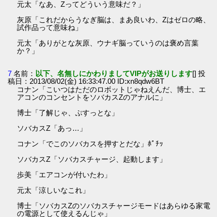
元太「なあ、Zってどういう意味だ？」
灰原「これだからうなぎ脳は、まあ良いわ、Zはゼロの略、
試作品って意味ね」
元太「ありがとな灰原、ウナギ脳っていうのは褒め言葉
か？」
7
名前：
以下、名無しにかわりましてVIPがお送りします
[] 投
稿日：2013/08/02(金) 16:33:47.00 ID:xn8qdw6BT
コナン「こいつはただのロボットじゃねえんだ、博士、エ
アコンのコンセントをソバカスZのアナルに」
博士「了解じゃ、ぷすっとな」
ソバカスZ「あっ…」
コナン「でこのソバカスを押すとだな」ﾎﾟﾁｯ
ソバカスZ「ソバカスチャージ、起動します」
歩美「エアコンが付いたわ」
元太「涼しいなこれ」
博士「ソバカスZのソバカスチャージモードはあらゆる家電
の電源として使えるんじゃ」