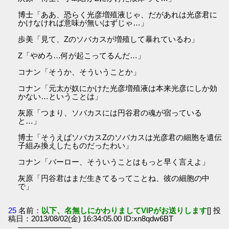
博士「ああ、恐らく光彦増殖液じゃ、だがあれは光彦君に
かけなければ意味が無いはずじゃ…」
歩美「見て、Zのソバカスが増殖して暴れているわ」
Z「やめろ…何が起こってるんだ…」
コナン「そうか、そういうことか」
コナン「元太が奴にかけた光彦増殖液は本来光彦にしか効
かない…ということは」
灰原「つまり、ソバカスには円谷君の魂が宿っている
と…」
博士「そうえばソバカスZのソバカスは光彦君の細胞を遺伝
子組み換えしたものだったわい」
コナン「バーロー、そういうことはもっと早く言えよ」
灰原「円谷君はまだ生きてるってことね、彼の細胞の中
で」
25
名前：
以下、名無しにかわりましてVIPがお送りします
[] 投
稿日：2013/08/02(金) 16:34:05.00 ID:xn8qdw6BT
―――――――