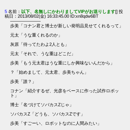
5
名前：
以下、名無しにかわりましてVIPがお送りします
[] 投
稿日：2013/08/02(金) 16:33:45.00 ID:xn8qdw6BT
―――――――
歩美「コナン君と博士が新しい発明品見せてくれるって」
元太「うな重くれるのか」
灰原「待ってたわよ2人とも」
元太「それで、うな重はどこだ」
歩美「もう元太君はうな重にしか興味ないんだから」
？「始めまして、元太君、歩美ちゃん」
歩美「誰？」
コナン「紹介するぜ、光彦をベースに作った試作ロボッ
ト」
博士「名づけてソバカスZじゃ」
ソバカスZ「どうも、ソバカスZです」
歩美「すごーい、ロボットなのに人間みたい」