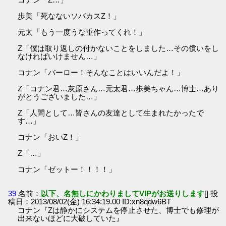
歩美「死なないソバカスZ！」
元太「もう一度うな重作ってくれ！」
Z「僕は取り返しの付かないことをしました…その償いをし
なければいけません…」
コナン「バーロー！そんなことはいいんだよ！」
Z「コナン君…灰原さん…元太君…歩美ちゃん…博士…あり
がとうございました…」
Z「人間として…皆さんの友達として生まれたかったで
す…」
コナン「おいZ！」
Z「…」
コナン「ゼットー！！！！」
39
名前：
以下、名無しにかわりましてVIPがお送りします
[] 投
稿日：2013/08/02(金) 16:34:19.00 ID:xn8qdw6BT
コナン『Zは静かにシステムを停止させた、博士でも修理が
出来ないほどに大破していた』