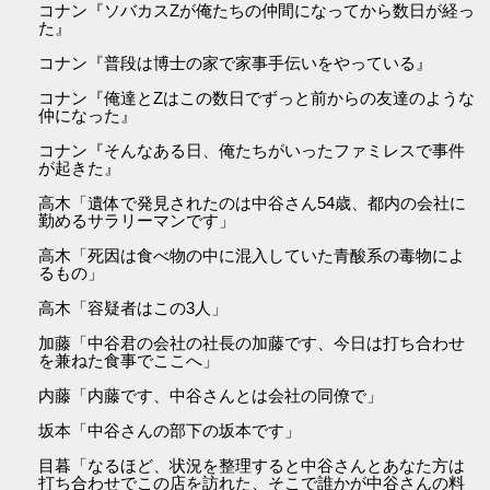
コナン『ソバカスZが俺たちの仲間になってから数日が経っ
た』
コナン『普段は博士の家で家事手伝いをやっている』
コナン『俺達とZはこの数日でずっと前からの友達のような
仲になった』
コナン『そんなある日、俺たちがいったファミレスで事件
が起きた』
高木「遺体で発見されたのは中谷さん54歳、都内の会社に
勤めるサラリーマンです」
高木「死因は食べ物の中に混入していた青酸系の毒物によ
るもの」
高木「容疑者はこの3人」
加藤「中谷君の会社の社長の加藤です、今日は打ち合わせ
を兼ねた食事でここへ」
内藤「内藤です、中谷さんとは会社の同僚で」
坂本「中谷さんの部下の坂本です」
目暮「なるほど、状況を整理すると中谷さんとあなた方は
打ち合わせでこの店を訪れた、そこで誰かが中谷さんの料