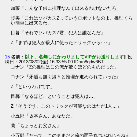
加藤「こんな子供に推理なんて出来るわけないだろ」
歩美「これはソバカスZっていうロボットなのよ、推理くら
い簡単に出来るわ」
目暮「それでソバカスZ君、犯人は誰なんだ」
Z「まずは犯人が殺人に使ったトリックから･･･」
15
名前：
以下、名無しにかわりましてVIPがお送りします
[] 投
稿日：2013/08/02(金) 16:33:55.00 ID:xn8qdw6BT
コナン『Zの推理はこの俺が驚くほどのものだった』
コナン『矛盾も無く淡々と推理が進められていった』
Z「というわけです」
目暮「なるほど、ということは犯人は…」
Z「そうです、このトリックが可能なのはただ1人…」
小五郎「坂本さん、あなただ」
蘭「ちょっとお父さん」
小五郎「だって、このままだと俺の面子丸つぶれじゃねえ