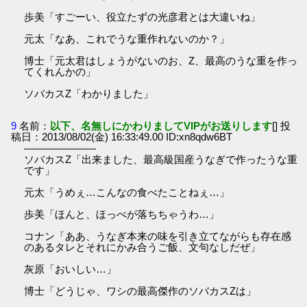
歩美「すごーい、役立たずの光彦君とは大違いね」
元太「なあ、これでうな重作れないのか？」
博士「元太君はしょうがないのお、Z、最高のうな重を作っ
てくれんかの」
ソバカスZ「わかりました」
9
名前：
以下、名無しにかわりましてVIPがお送りします
[] 投
稿日：2013/08/02(金) 16:33:49.00 ID:xn8qdw6BT
―――――――
ソバカスZ「出来ました、最高級国産うなぎで作ったうな重
です」
元太「うめぇ…こんなの食べたことねぇ…」
歩美「ほんと、ほっぺが落ちちゃうわ…」
コナン「ああ、うなぎ本来の味を引き立てながらも存在感
のあるタレとそれにかみ合うご飯、文句なしだぜ」
灰原「おいしい…」
博士「どうじゃ、ワシの最高傑作のソバカスZは」