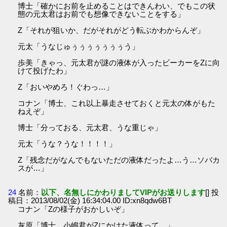
博士「確かにお前を止めることはできんわい、でもこの状
態の元太君はお前でも想像できないことをする」
Z「それが狙いか、だがそれがどう転ぶかわからんぞ」
元太「うなじゅぅぅぅぅぅぅぅう」
歩美「きゃっ、元太君が謎の液体が入ったビーカーをZに向
けて投げたわ」
Z「おいやめろ！ぐわっ…」
コナン「博士、これ以上暴走させておくと元太の体がもた
ねえぞ」
博士「分っておる、元太君、うな重じゃ」
元太「うな？うな！！！！」
Z「残念だがなんでもないただの液体だったよ…う…ソバカ
スが…」
24
名前：
以下、名無しにかわりましてVIPがお送りします
[] 投
稿日：2013/08/02(金) 16:34:04.00 ID:xn8qdw6BT
コナン「Zの様子がおかしいぞ」
灰原「博士、小嶋君がZにかけた液体って…」