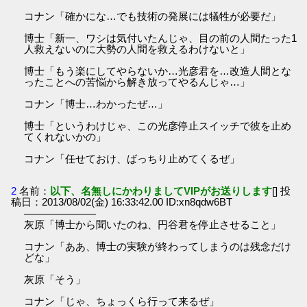
コナン「確かにな…でも技術の発展には犠牲が必要だ」
博士「新一、ワシは気付いたんじゃ、目の前の人間たった1
人救えないのに大勢の人間を救えるわけないと」
博士「もう楽にしてやらないか…光彦君を…改造人間とな
ったことへの苦悩から解き放ってやるんじゃ…」
コナン「博士…わかったぜ…」
博士「というわけじゃ、この光彦停止スイッチで彼を止め
てくれないかの」
コナン「任せておけ、ばっちり止めてくるぜ」
2
名前：
以下、名無しにかわりましてVIPがお送りします
[] 投
稿日：2013/08/02(金) 16:33:42.00 ID:xn8qdw6BT
―――――――
灰原「博士から聞いたのね、円谷君を停止させること」
コナン「ああ、博士の実験が終わってしまうのは残念だけ
どな」
灰原「そう」
コナン「じゃ、ちょっくら行って来るぜ」