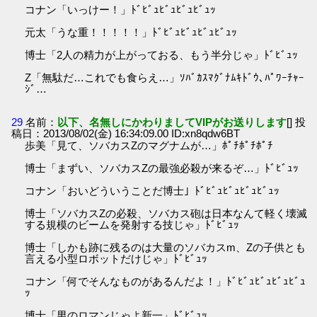
コナン「いっけー！」ﾄﾞﾋﾞｭﾋﾞｭﾋﾞｭﾋﾞｭｯ
元太「うな重！！！！！」ﾄﾞﾋﾞｭﾋﾞｭﾋﾞｭﾋﾞｭｯ
博士「2人の精力が上がっておる、もう半分じゃ」ﾄﾞﾋﾞｭｯ
Z「無駄だ…これでも食らえ…」ｿﾊﾞｶｽﾏｸﾞﾅﾑｷﾄﾞｳ､ﾊﾟﾜｰﾁｬｰ
ｼﾞ…
29
名前：
以下、名無しにかわりましてVIPがお送りします
[] 投
稿日：2013/08/02(金) 16:34:09.00 ID:xn8qdw6BT
歩美「見て、ソバカスZのマグナムが…」ﾎﾟﾁﾎﾟﾁﾎﾟﾁ
博士「まずい、ソバカスZの最強必殺が来るぞ…」ﾄﾞﾋﾞｭｯ
コナン「おいどういうことだ博士」ﾄﾞﾋﾞｭﾋﾞｭﾋﾞｭﾋﾞｭｯ
博士「ソバカスZの必殺、ソバカス砲は日本なんて軽く壊滅
する規模のビームを発射する技じゃ」ﾄﾞﾋﾞｭｯ
博士「しかも跡に残るのは大量のソバカスm、Zの子供とも
言える小型ロボットだけじゃ」ﾄﾞﾋﾞｭｯ
コナン「何でそんなものがあるんだよ！」ﾄﾞﾋﾞｭﾋﾞｭﾋﾞｭﾋﾞｭ
ｯ
博士「男のロマンじゃよ新一」ﾄﾞﾋﾞｭｯ