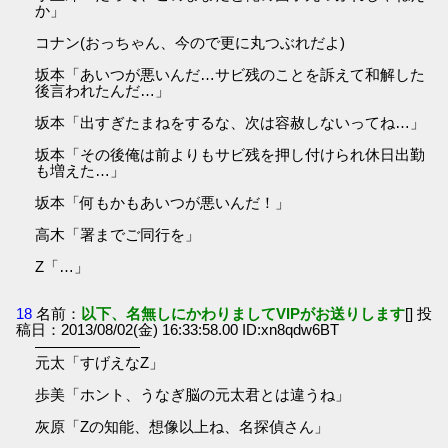
か」
コナン(おっちゃん、今ので更に丸つぶれだよ)
坂本「あいつが悪いんだ…サビ残のことを訴えて和解した
後言われたんだ…」
坂本「出すぎたまねをするな、次は容赦しないってね…」
坂本「その後俺は前よりもサビ残を押し付けられ休日出勤
も増えた…」
坂本「何もかもあいつが悪いんだ！」
高木「署までご同行を」
Z「…」
18
名前：
以下、名無しにかわりましてVIPがお送りします
[] 投
稿日：2013/08/02(金) 16:33:58.00 ID:xn8qdw6BT
―――――――
元太「すげえなZ」
歩美「ホント、うなぎ脳の元太君とは違うね」
灰原「Zの知能、想像以上ね、名探偵さん」