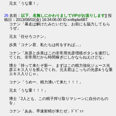
元太「うな重！」
26
名前：
以下、名無しにかわりましてVIPがお送りします
[] 投
稿日：2013/08/02(金) 16:34:06.00 ID:xn8qdw6BT
コナン「暴走は解けたみたいだな、お前にも協力してもら
うぜ」
元太「任せろコナン」
歩美「コナン君、私たちは何をすれば…」
コナン「灰原と歩美はこの非常用光彦増殖ボタンを連打し
てくれ、非常用だから時間稼ぎにしかならねえけどな」
博士「持って来たぞ新一、まずはこの精力強化ジュース光
彦エキス入りを飲んでくれ、元太君はこっちの光彦&うな重
エキス入りじゃ」
コナン「うめー、精力沸いて来た！！！」
元太「うな重！！！」
博士「2人とも、この精子搾り取りマシーンに自分のもの
を」
コナン「ああ、早速射精が来たぜ」ﾄﾞﾋﾞｭｯ