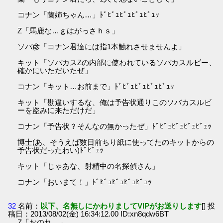
コナン「蘭姉ちゃん…」ﾄﾞﾋﾞｭﾋﾞｭﾋﾞｭﾋﾞｭｯ
Z「馬鹿な…ｇはがっさｈｓ」
ソバ彦「コナン君達には指1本触れさせませんよ」
キット「ソバカスZの内部に使われているソバカスルビー、
確かにいただいたぜ」
コナン「キット…お前まで」ﾄﾞﾋﾞｭﾋﾞｭﾋﾞｭﾋﾞｭｯ
キット「勘違いするな、俺は予告状通りこのソバカスルビ
ーを盗みに来ただけだ」
コナン「予告状？そんなの無かったぜ」ﾄﾞﾋﾞｭﾋﾞｭﾋﾞｭﾋﾞｭｯ
博士(あ、そうえば数日前ちり紙に使ってたのキットからの
予告状だったわい)ﾄﾞﾋﾞｭｯ
キット「じゃあな、射精中の名探偵さん」
コナン「おいまて！」ﾄﾞﾋﾞｭﾋﾞｭﾋﾞｭﾋﾞｭｯ
32
名前：
以下、名無しにかわりましてVIPがお送りします
[] 投
稿日：2013/08/02(金) 16:34:12.00 ID:xn8qdw6BT
Z「おのれ…」