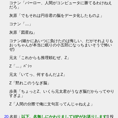
コナン「バーロー、人間がコンピュータに勝てるわけねえ
だろ」
灰原「でもそれは円谷君の脳をデータ化したものよ」
コナン「…」
灰原「図星ね」
コナン(確かにあいつに負けたのは悔しい、だがそれよりも
おっちゃんが本当に眠りの小五郎になっちまいそうで怖い
ぜ)
元太「これからも推理頼むぜ、Z」
Z「…」ﾊﾞｼｯ
元太「いてっ、何するんだよZ」
Z「黙れこのうなぎ脳」
歩美「ちょっとZ、いくら元太君がうなぎ脳だからってやり
すぎよ」
Z「人間の分際で俺に文句言ってんじゃねえよ」
20
名前：
以下、名無しにかわりましてVIPがお送りします
[] 投