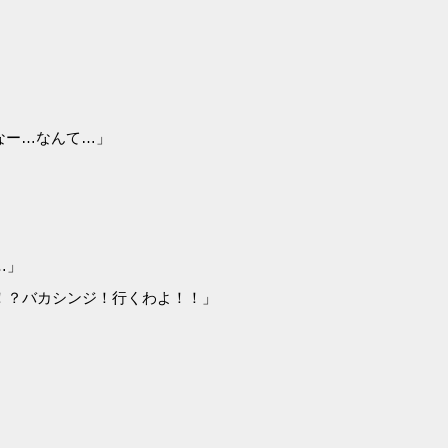
なー…なんて…」
…」
！？バカシンジ！行くわよ！！」