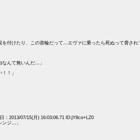
視を付けたり、この首輪だって…エヴァに乗ったら死ぬって脅され
由なんて無いんだ…」
い！！」
日：2013/07/15(月) 16:03:06.71 ID:jY8co+LZ0
シンジ…」