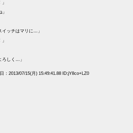
！」
ね」
スイッチはマリに…」
！」
よろしく…」
日：2013/07/15(月) 15:49:41.88 ID:jY8co+LZ0