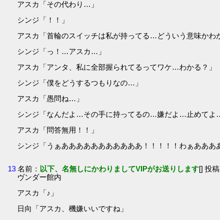
アスカ「その代わり…」
シンジ「！！」
アスカ「首輪のスイッチは私が持ってる…どういう意味かわ
シンジ「っ！…アスカ…」
アスカ「アンタ、私に全部握られてるってワケ…わかる？」
シンジ「僕をどうするつもりなの…」
アスカ「愚問ね…」
シンジ「なんだよ…その手に持ってるの…嫌だよ…止めてよ
アスカ「問答無用！！」
シンジ「うぁあああああああああああ！！！！！わぁあああ
13
名前：
以下、名無しにかわりましてVIPがお送りします
[] 投稿
ヴンダー館内
アスカ「♪」
日向「アスカ、機嫌いいですね」