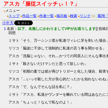
アスカ「服従スイッチぃ！？」
メニュー
●
トップ
作品一覧
作者一覧
掲示板
検索
リンク
鳳翔
■
■
■
■
■
■
SS：
大
小
中
1
名前：
以下、名無しにかわりましてVIPがお送りします
[] 投稿日
回想
ミサト「そう、万一シンジ君が私達ヴィレに牙を剥いた場合
リツコ「脳波に干渉して強制的に私達の言う事を聞かせる」
アスカ「洗脳じゃない、それ…かつての同居人にそんな事出
ミサト「殺さないだけマシだと思って欲しいわ」
リツコ「初期の案では彼が再びトリガーと化した場合、殺害
アスカ「…いっそ殺した方が良心的だったかも知れないわね
アスカ「で、なんでそんな話を私に？」
ミサト「アスカ、私達がヴンダーを離れている間はあなたに
アスカ「ちょっと！なんで私なのよ！」