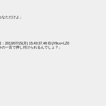
あなただけよ」
」
：2013/07/15(月) 15:43:37.48 ID:jY8co+LZ0
令の一言で押し付けられるんでしょ？」