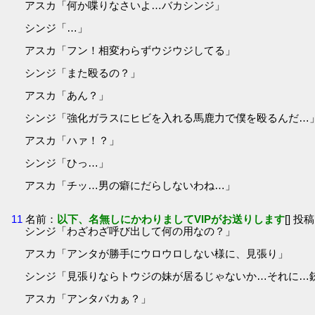
アスカ「何か喋りなさいよ…バカシンジ」
シンジ「…」
アスカ「フン！相変わらずウジウジしてる」
シンジ「また殴るの？」
アスカ「あん？」
シンジ「強化ガラスにヒビを入れる馬鹿力で僕を殴るんだ…
アスカ「ハァ！？」
シンジ「ひっ…」
アスカ「チッ…男の癖にだらしないわね…」
11
名前：
以下、名無しにかわりましてVIPがお送りします
[] 投稿
シンジ「わざわざ呼び出して何の用なの？」
アスカ「アンタが勝手にウロウロしない様に、見張り」
シンジ「見張りならトウジの妹が居るじゃないか…それに…
アスカ「アンタバカぁ？」