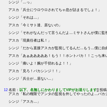
シンジ「…っ」
アスカ「兵士にウロウロされてちゃ息が詰まるでしょ！」
シンジ「それは…」
アスカ「今ミサト達、居ないの」
シンジ「それがなんだって言うんだよ…ミサトさんが僕に監
アスカ「現責任者は私！」
シンジ「だから直接アスカが監視してるんだ…もう…僕に自
アスカ「あぁあああああ！もう！！ホントバカ！！こっち来
シンジ「痛いよ！腕が千切れるよ！！」
アスカ「見ろ！バカシンジ！！」
シンジ「兵士が…居ない…」
12
名前：
以下、名無しにかわりましてVIPがお送りします
[] 投稿
アスカ「私の権限でアンタの監視を外してやったのよ…バカ
シンジ「アスカ…」