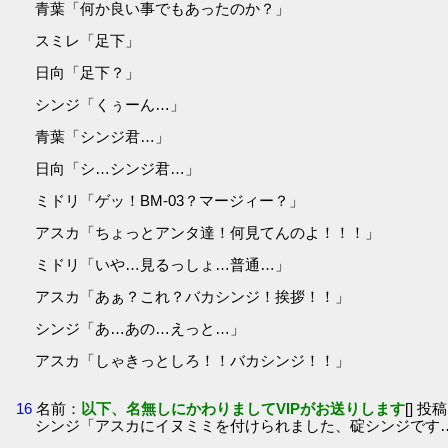
青葉「何か良い事でもあったのか？」
スミレ「足下」
日向「足下？」
シンジ「くぅーん…」
青葉「シンジ君…」
日向「シ…シンジ君…」
ミドリ「ゲッ！BM-03？マージィー？」
アスカ「ちょっとアンタ達！何見てんのよ！！！」
ミドリ「いや…見るっしょ…普通…」
アスカ「あぁ？これ？バカシンジ！挨拶！！」
シンジ「あ…あの…えっと…」
アスカ「しゃきっとしろ！！バカシンジ！！」
16
名前：
以下、名無しにかわりましてVIPがお送りします
[] 投稿
シンジ「アスカにイヌミミを付けられました、碇シンジです