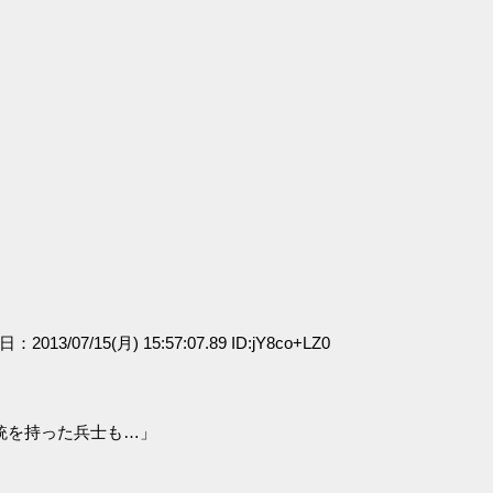
」
日：2013/07/15(月) 15:57:07.89 ID:jY8co+LZ0
銃を持った兵士も…」