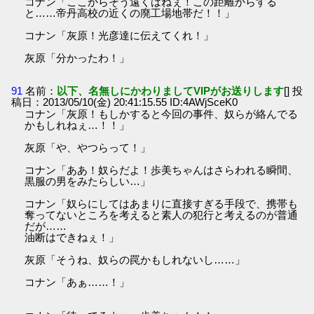
コナン「ここからそう遠くはねぇ！この距離からする
と……帝丹高校の近くの廃工場地帯だ！！」
コナン「灰原！光彦達に伝えてくれ！」
灰原「分かったわ！」
91
名前：
以下、名無しにかわりましてVIPがお送りします
[] 投
稿日：2013/05/10(金) 20:41:15.55 ID:4AWjSceK0
コナン「灰原！もしかすると今回の事件、奴らが絡んでる
かもしれねぇ…！！」
灰原「や、やつらって！」
コナン「ああ！奴らだよ！歩美ちゃんはさらわれる瞬間、
黒服の男をみたらしい…」
コナン「奴らにしてはあまりに直接すぎる手段で、携帯も
奪ってないところを考えると素人の犯行と考えるのが普通
だが……
油断はできねぇ！」
灰原「そうね、奴らの罠かもしれないし……」
コナン「あぁ……！」