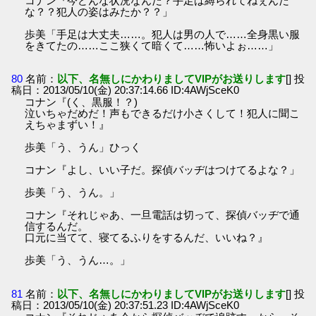
コナン『今どんな状況なんだ？手足は縛られてねぇんだ
な？？犯人の姿はみたか？？」
歩美「手足は大丈夫……。犯人は男の人で……全身黒い服
をきてたの……ここ狭くて暗くて……怖いよぉ……」
80
名前：
以下、名無しにかわりましてVIPがお送りします
[] 投
稿日：2013/05/10(金) 20:37:14.66 ID:4AWjSceK0
コナン『(く、黒服！？)
泣いちゃだめだ！声もできるだけ小さくして！犯人に聞こ
えちゃまずい！』
歩美「う、うん」ひっく
コナン『よし、いい子だ。探偵バッヂはつけてるよな？」
歩美「う、うん。」
コナン『それじゃあ、一旦電話は切って、探偵バッヂで通
信するんだ。
口元に当てて、寝てるふりをするんだ、いいね？』
歩美「う、うん…。」
81
名前：
以下、名無しにかわりましてVIPがお送りします
[] 投
稿日：2013/05/10(金) 20:37:51.23 ID:4AWjSceK0