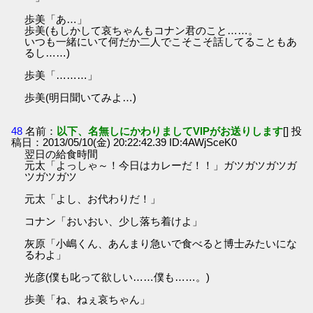
歩美「あ…」
歩美(もしかして哀ちゃんもコナン君のこと……。
いつも一緒にいて何だか二人でこそこそ話してることもあ
るし……)
歩美「………」
歩美(明日聞いてみよ…)
48
名前：
以下、名無しにかわりましてVIPがお送りします
[] 投
稿日：2013/05/10(金) 20:22:42.39 ID:4AWjSceK0
翌日の給食時間
元太「よっしゃ～！今日はカレーだ！！」ガツガツガツガ
ツガツガツ
元太「よし、お代わりだ！」
コナン「おいおい、少し落ち着けよ」
灰原「小嶋くん、あんまり急いで食べると博士みたいにな
るわよ」
光彦(僕も叱って欲しい……僕も……。)
歩美「ね、ねぇ哀ちゃん」