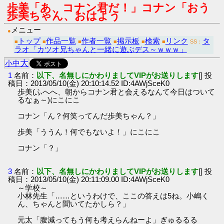
歩美「あ、コナン君だ！」コナン「おう
歩美ちゃん、おはよう
メニュー
●
トップ
作品一覧
作者一覧
掲示板
検索
リンク
タ
■
■
■
■
■
■
SS：
ラオ「カツオ兄ちゃんと一緒に遊ぶデス～ｗｗｗ」
大
小
中
1
名前：
以下、名無しにかわりましてVIPがお送りします
[] 投
稿日：2013/05/10(金) 20:10:14.52 ID:4AWjSceK0
歩美(ふへへ、朝からコナン君と会えるなんて今日はついて
るなぁ～)にこにこ
コナン「ん？何笑ってんだ歩美ちゃん？」
歩美「ううん！何でもないよ！」にこにこ
コナン「？」
3
名前：
以下、名無しにかわりましてVIPがお送りします
[] 投
稿日：2013/05/10(金) 20:11:09.00 ID:4AWjSceK0
～学校～
小林先生「……というわけで、ここの答えは5ね。小嶋く
ん、ちゃんと聞いてたかしら？」
元太「腹減ってもう何も考えらんねーよ」ぎゅるるる