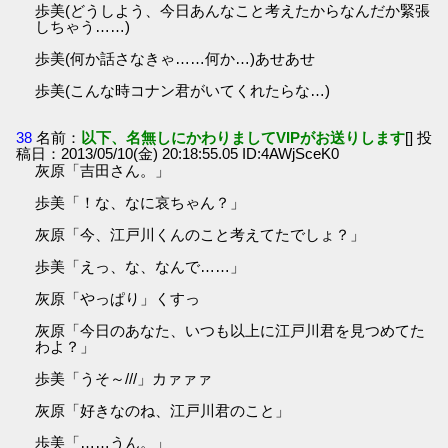
歩美(どうしよう、今日あんなこと考えたからなんだか緊張
しちゃう……)
歩美(何か話さなきゃ……何か…)あせあせ
歩美(こんな時コナン君がいてくれたらな…)
38
名前：
以下、名無しにかわりましてVIPがお送りします
[] 投
稿日：2013/05/10(金) 20:18:55.05 ID:4AWjSceK0
灰原「吉田さん。」
歩美「！な、なに哀ちゃん？」
灰原「今、江戸川くんのこと考えてたでしょ？」
歩美「えっ、な、なんで……」
灰原「やっぱり」くすっ
灰原「今日のあなた、いつも以上に江戸川君を見つめてた
わよ？」
歩美「うそ～///」カァァァ
灰原「好きなのね、江戸川君のこと」
歩美「……うん。」