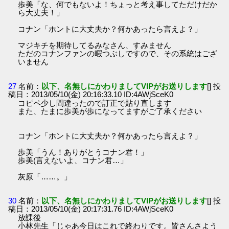
歩美「な、何でもないよ！ちょっと考え事してただけだか
ら大丈夫！」
コナン「ホントに大丈夫か？何かあったら言えよ？」
マジキチを期待してるみなさん、すみません
ただのコナンファンの暇つぶしですので、その系統はござ
いません
27
名前：
以下、名無しにかわりましてVIPがお送りします
[] 投
稿日：2013/05/10(金) 20:16:33.10 ID:4AWjSceK0
コピペ少し間違ったので訂正で貼り直します
また、たまに歩美が歩になってますがご了承ください
コナン「ホントに大丈夫か？何かあったら言えよ？」
歩美「うん！ありがとうコナン君！」
歩美(言えないよ、コナン君…」
灰原「……。」
30
名前：
以下、名無しにかわりましてVIPがお送りします
[] 投
稿日：2013/05/10(金) 20:17:31.76 ID:4AWjSceK0
放課後
小林先生「じゃあ今日はこれで終わりです。皆さんさよう