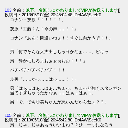
103
名前：
以下、名無しにかわりましてVIPがお送りします
[]
投稿日：2013/05/10(金) 20:45:04.48 ID:4AWjSceK0
コナン・灰原「！！！！！」
灰原『工藤くん！今の声……！！』
コナン『ああ！間違いねぇ！！すぐに向かうぞ！！』
男「何でそんな大声出しちゃうかなぁ……」ピキッ
男「静かにしろよおぉぉぉおお！！！」
バチバチバチバチバチ！！！
歩美「……かっ……はっ……！！」
男「はぁ…はぁ…はぁ…ちょっ、ちょっと強くスタンガン
当てすぎちゃったかなぁ……はぁ…はぁ…」
男「で、でも歩美ちゃんが悪いんだからねぇ？？」
105
名前：
以下、名無しにかわりましてVIPがお送りします
[]
投稿日：2013/05/10(金) 20:45:42.80 ID:4AWjSceK0
男「じゃ、じゃあもういいよね？？ひ、一つになろう