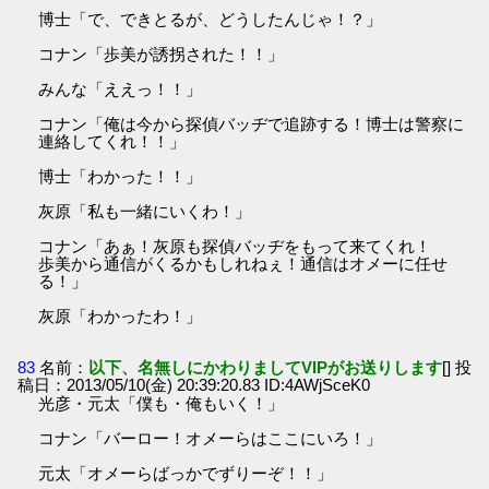
博士「で、できとるが、どうしたんじゃ！？」
コナン「歩美が誘拐された！！」
みんな「ええっ！！」
コナン「俺は今から探偵バッヂで追跡する！博士は警察に
連絡してくれ！！」
博士「わかった！！」
灰原「私も一緒にいくわ！」
コナン「あぁ！灰原も探偵バッヂをもって来てくれ！
歩美から通信がくるかもしれねぇ！通信はオメーに任せ
る！」
灰原「わかったわ！」
83
名前：
以下、名無しにかわりましてVIPがお送りします
[] 投
稿日：2013/05/10(金) 20:39:20.83 ID:4AWjSceK0
光彦・元太「僕も・俺もいく！」
コナン「バーロー！オメーらはここにいろ！」
元太「オメーらばっかでずりーぞ！！」