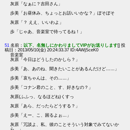
灰原「なぁに？吉田さん」
歩美「お昼休み、ちょっとお話いいかな？」ぼそぼそ
灰原「？ ええ、いいわよ」
歩「じゃあ、音楽室で待ってるね！」
51
名前：
以下、名無しにかわりましてVIPがお送りします
[] 投
稿日：2013/05/10(金) 20:24:33.37 ID:4AWjSceK0
音楽室
灰原「今日はどうしたのかしら？」
歩美「あ、あのね、聞きたいことがあるんだけど……」
歩美「哀ちゃんは、その……」
歩美「コナン君のこと、す、好きなの？」
灰原(ふふっ、なるほどね)くすっ
灰原「あら、だったらどうする？」
歩美「えー、こ、困るよぉ…」
灰原「冗談よ、私、彼のことそういう対象でみてないか
ら。」