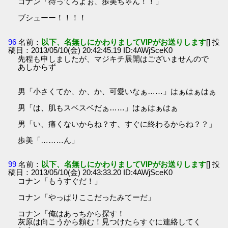
コナン「待ってろよぉ、歩美ちゃん！！」
ブシューー！！！！
96
名前：
以下、名無しにかわりましてVIPがお送りします
[] 投
稿日：2013/05/10(金) 20:42:45.19 ID:4AWjSceK0
先程も申しましたが、マジキチ展開はございませんので
あしからず
男「小さくてか、か、か、可愛いなぁ……」はぁはぁはぁ
男「は、肌もスベスベだぁ……」はぁはぁはぁ
男「い、痛くないからね？す、すぐに終わるからね？？」
歩美「………ん」
99
名前：
以下、名無しにかわりましてVIPがお送りします
[] 投
稿日：2013/05/10(金) 20:43:33.20 ID:4AWjSceK0
コナン「もうすぐだ！」
コナン「やっぱりここだったみてーだ」
コナン「俺はあっちから探す！
灰原は向こうから頼む！見つけたらすぐに連絡してく