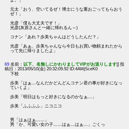
元太「おう、空いてるぜ！博士にうな重おごってもらおう
ぜ！」
光彦「僕も大丈夫です！」
光彦(灰原さんと一緒に帰れるん～)
コナン「あれ？歩美ちゃんはどうしたんだ？」
光彦「あぁ、歩美ちゃんなら今日もお買い物頼まれたから
って先に帰りましたよ」
69
名前：
以下、名無しにかわりましてVIPがお送りします
[] 投
稿日：2013/05/10(金) 20:32:09.92 ID:4AWjSceK0
下校
歩美「はぁ…なんだかどんどんコナン君の事が好きになっ
ていくよ」
歩美「明日はもっと好きになるのかなぁ…」
歩美「ふふふふ」ニコニコ
男「はぁはぁ……」
男「か、可愛い女の子……はぁ…はぁ…」ごくっ