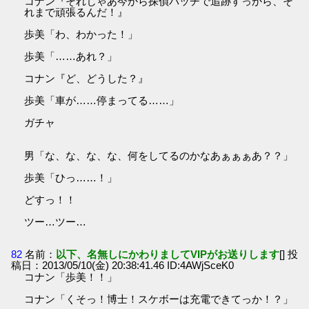
コナン『それじゃあ今から探偵バッヂで追跡すっから、そ
れまで頑張るんだ！』
歩美「わ、わかった！」
歩美「……あれ？」
コナン『ど、どうした？』
歩美「車が……停まってる……」
ガチャ
男「な、な、な、な、何をしてるのかなあぁぁぁあ？？」
歩美「ひっ……！」
どすっ！！
ツー…ツー…
82
名前：
以下、名無しにかわりましてVIPがお送りします
[] 投
稿日：2013/05/10(金) 20:38:41.46 ID:4AWjSceK0
コナン「歩美！！」
コナン「くそっ！博士！スケボーは充電できてっか！？」