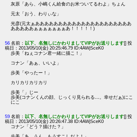
灰原「あら、小嶋くん給食のお米ついてるわよ」ちょん
元太「おう、わりぃな」
光彦(元太ぁあああああああああああああああああああああ
あああああぁぁぁぁぁぁぁあ！！！！！)
56
名前：
以下、名無しにかわりましてVIPがお送りします
[] 投
稿日：2013/05/10(金) 20:25:46.79 ID:4AWjSceK0
歩美「ねぇコナン君一緒に描こ！」
コナン「あぁ、いいよ」
歩美「やったー！」
カリカリカリカリ
歩美「」じー
歩美(コナンくんの顔、じっくり見られる…。幸せだぁ)にこ
にこ
59
名前：
以下、名無しにかわりましてVIPがお送りします
[] 投
稿日：2013/05/10(金) 20:26:47.38 ID:4AWjSceK0
コナン「どう？描けた？」
歩美「あ、うん、もうすこしだよ！」