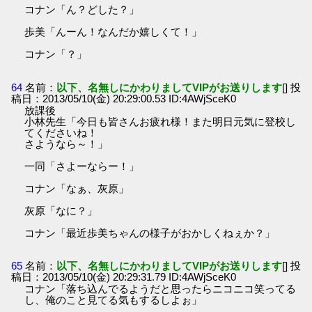
コナン「ん？どした？」
歩美「んーん！なんだか嬉しくて！」
コナン「？」
64
名前：
以下、名無しにかわりましてVIPがお送りします
[] 投
稿日：2013/05/10(金) 20:29:00.53 ID:4AWjSceK0
放課後
小林先生「今日も皆さんお疲れ様！また明日元気に登校し
てくださいね！
さようなら～！」
一同「さよーならー！」
コナン「なぁ、灰原」
灰原「なに？」
コナン「最近歩美ちゃんの様子がおかしくねぇか？」
65
名前：
以下、名無しにかわりましてVIPがお送りします
[] 投
稿日：2013/05/10(金) 20:29:31.79 ID:4AWjSceK0
コナン「落ち込んでるようだと思ったらニコニコ笑ってる
し、俺のこと見てる気もするしよぉ」