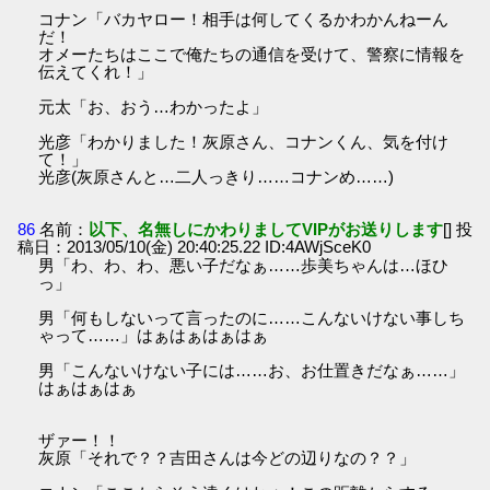
コナン「バカヤロー！相手は何してくるかわかんねーん
だ！
オメーたちはここで俺たちの通信を受けて、警察に情報を
伝えてくれ！」
元太「お、おう…わかったよ」
光彦「わかりました！灰原さん、コナンくん、気を付け
て！」
光彦(灰原さんと…二人っきり……コナンめ……)
86
名前：
以下、名無しにかわりましてVIPがお送りします
[] 投
稿日：2013/05/10(金) 20:40:25.22 ID:4AWjSceK0
男「わ、わ、わ、悪い子だなぁ……歩美ちゃんは…ほひ
っ」
男「何もしないって言ったのに……こんないけない事しち
ゃって……」はぁはぁはぁはぁ
男「こんないけない子には……お、お仕置きだなぁ……」
はぁはぁはぁ
ザァー！！
灰原「それで？？吉田さんは今どの辺りなの？？」