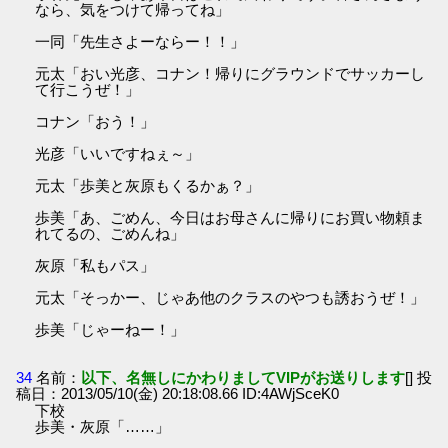
なら、気をつけて帰ってね」
一同「先生さよーならー！！」
元太「おい光彦、コナン！帰りにグラウンドでサッカーし
て行こうぜ！」
コナン「おう！」
光彦「いいですねぇ～」
元太「歩美と灰原もくるかぁ？」
歩美「あ、ごめん、今日はお母さんに帰りにお買い物頼ま
れてるの、ごめんね」
灰原「私もパス」
元太「そっかー、じゃあ他のクラスのやつも誘おうぜ！」
歩美「じゃーねー！」
34
名前：
以下、名無しにかわりましてVIPがお送りします
[] 投
稿日：2013/05/10(金) 20:18:08.66 ID:4AWjSceK0
下校
歩美・灰原「……」