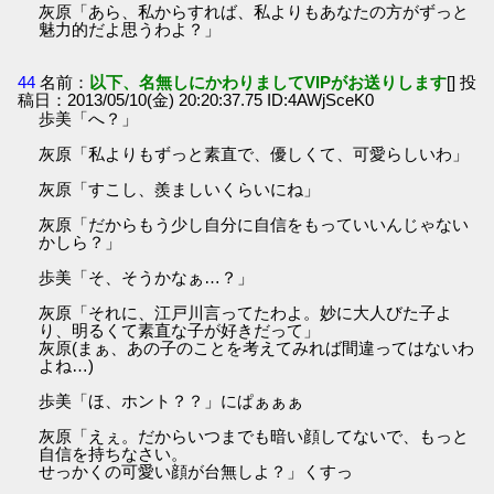
灰原「あら、私からすれば、私よりもあなたの方がずっと
魅力的だよ思うわよ？」
44
名前：
以下、名無しにかわりましてVIPがお送りします
[] 投
稿日：2013/05/10(金) 20:20:37.75 ID:4AWjSceK0
歩美「へ？」
灰原「私よりもずっと素直で、優しくて、可愛らしいわ」
灰原「すこし、羨ましいくらいにね」
灰原「だからもう少し自分に自信をもっていいんじゃない
かしら？」
歩美「そ、そうかなぁ…？」
灰原「それに、江戸川言ってたわよ。妙に大人びた子よ
り、明るくて素直な子が好きだって」
灰原(まぁ、あの子のことを考えてみれば間違ってはないわ
よね…)
歩美「ほ、ホント？？」にぱぁぁぁ
灰原「えぇ。だからいつまでも暗い顔してないで、もっと
自信を持ちなさい。
せっかくの可愛い顔が台無しよ？」くすっ