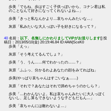
歩美「でもね、歩はすごく子供っぽいから、コナン君は私
のことなんて好きになってくれないよね…」
歩美「きっと私なんかより…哀ちゃんみたいな…」
灰原「私みたいな大人っぽい子を好きになるって？」
40
名前：
以下、名無しにかわりましてVIPがお送りします
[] 投
稿日：2013/05/10(金) 20:19:46.84 ID:4AWjSceK0
歩美「えっ」
灰原「そう考えてるんでしょ？」
歩美「う、うん……何でわかったの……？」
灰原「ふふっ、分かるわよあなたの顔をみてればね」
歩美(やっぱり哀ちゃんはすごいなぁ……)
灰原「それで？あなたはそれで諦めちゃうのかしら？」
歩美「…わかんないよ。私は哀ちゃんみたいに大人っぽく
ないし、足し算もできないような子どもだもん…」
歩美「哀ちゃんには敵わないよ…」