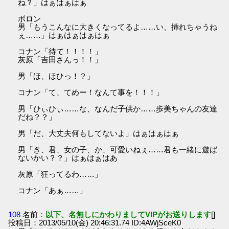
ね？」はぁはぁはぁ
ボロン
男「もうこんなに大きくなってるよ……い、挿れちゃうね
ぇ……」はぁはぁはぁはぁ
コナン「待て！！！！」
灰原「吉田さんっ！！」
男「ほ、ほひっ！？」
コナン「て、てめー！なんて事を！！！」
男「ひぃひぃ……な、なんだ子供か……歩美ちゃんの友達
だね？？」
男「だ、大丈夫何もしてないよ」はぁはぁはぁ
男「き、君、女の子、か、可愛いねぇ……君も一緒に遊ば
ないかい？？」はぁはぁはあ
灰原「狂ってるわ……」
コナン「あぁ……」
108
名前：
以下、名無しにかわりましてVIPがお送りします
[]
投稿日：2013/05/10(金) 20:46:31.74 ID:4AWjSceK0