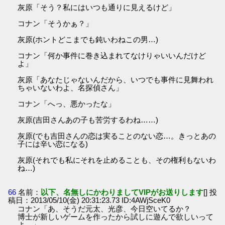
灰原「そう？私にはいつも通りに見えるけど」
コナン「そうかぁ？」
灰原(ホントどこまでも鈍いわねこの男…)
コナン「何か事件に巻き込まれてなけりゃいいんだけど
よ」
灰原「あなたじゃないんだから、いつでも事件に見舞われ
ちゃいないわよ、名探偵さん」
コナン「へっ、悪かったな」
灰原(吉田さんあの子も苦労するわね……)
灰原(でも吉田さんの恋は実ることのない恋…。きっとあの
子には辛い恋になる)
灰原(それでも私にそれを止めることも、その権利もないわ
ね…)
66
名前：
以下、名無しにかわりましてVIPがお送りします
[] 投
稿日：2013/05/10(金) 20:31:23.73 ID:4AWjSceK0
コナン「あ、そうだ元太、光彦、今日空いてるか？
博士が新しいゲームを作ったから試しに遊んで欲しいって
よ。」