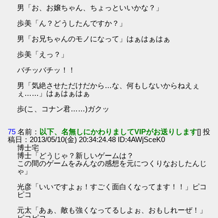
男「お、お嬢ちゃん、ちょっといいかな？」
歩美「ん？どうしたんですか？」
男「お兄ちゃんのモノになって」はぁはぁはぁ
歩美「えっ？」
バチッバチッ！！
男「気絶させただけだから…な、何もしないからねえぇ
ぇ……」はぁはぁはぁ
歩(こ、コナン君……)ガクッ
75
名前：
以下、名無しにかわりましてVIPがお送りします
[] 投
稿日：2013/05/10(金) 20:34:24.48 ID:4AWjSceK0
博士宅
博士「どうじゃ？新しいゲームは？
この間のゲームをみんなの感想を元につくりなおしたんじ
ゃ」
光彦「いいですよぉ！すごく面白くなってます！！」ピコ
ピコ
元太「あぁ、敵も強くなってるしよぉ、おもしれーぜ！」
ピコピコ