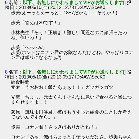
6
名前：
以下、名無しにかわりましてVIPがお送りします
[] 投
稿日：2013/05/10(金) 20:12:12.78 ID:4AWjSceK0
歩美(えーっとえーっと、13+7だから……そうか！)
歩美「答えは20です！」
小林先生「そう！正解よ！難しい問題なのに頑張ったわ
ね、偉いわ！」
歩美「へへへ///」
歩美(ホントはコナン君のお陰なんだけどね。やっぱりコナ
ン君は頼りになるなぁ//)
8
名前：
以下、名無しにかわりましてVIPがお送りします
[] 投
稿日：2013/05/10(金) 20:13:09.17 ID:4AWjSceK0
給食時間
元太「うおおお！飯だあぁぁ！！」ガツガツガツ
光彦「ちょっ、元太くん！そんなに急いで食べると喉につ
まらせますよ！！」
灰原「無駄よ円谷君。彼はもうずっと給食のことしか考え
てないんですから。」
歩美「コナン君！さっきはありがとね！」
コナン「あぁ、俺はちょっと手伝っただけさ。歩美ちゃん