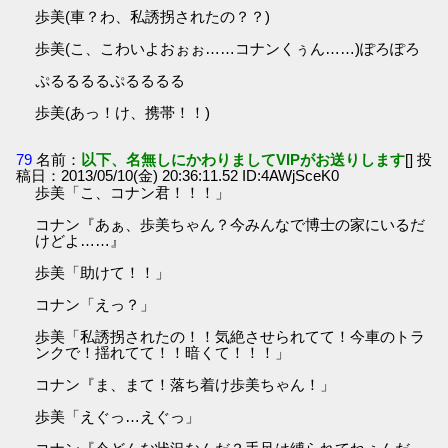
歩美(車？わ、私誘拐されたの？？)
歩美(こ、こわいよおぉぉ……コナンくぅん……)ぽろぽろ
ぷるるるるぷるるるる
歩美(あっ！け、携帯！！)
79
名前：
以下、名無しにかわりましてVIPがお送りします
[] 投
稿日：2013/05/10(金) 20:36:11.52 ID:4AWjSceK0
歩美「こ、コナン君！！！」
コナン『あぁ、歩美ちゃん？今みんなで博士の家にいるだ
けどよ……』
歩美「助けて！！」
コナン「えっ？」
歩美「私誘拐されたの！！気絶させられてて！今車のトラ
ンクで！揺れてて！！暗くて！！！」
コナン『ま、まて！落ち着け歩美ちゃん！」
歩美「えぐっ…えぐっ」