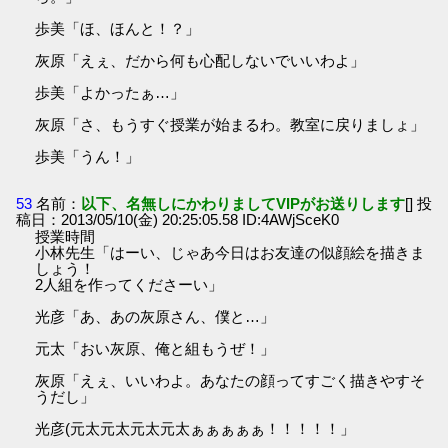
歩美「ほ、ほんと！？」
灰原「えぇ、だから何も心配しないでいいわよ」
歩美「よかったぁ…」
灰原「さ、もうすぐ授業が始まるわ。教室に戻りましょ」
歩美「うん！」
53
名前：
以下、名無しにかわりましてVIPがお送りします
[] 投
稿日：2013/05/10(金) 20:25:05.58 ID:4AWjSceK0
授業時間
小林先生「はーい、じゃあ今日はお友達の似顔絵を描きま
しょう！
2人組を作ってくださーい」
光彦「あ、あの灰原さん、僕と…」
元太「おい灰原、俺と組もうぜ！」
灰原「えぇ、いいわよ。あなたの顔ってすごく描きやすそ
うだし」
光彦(元太元太元太元太ぁぁぁぁぁ！！！！！」