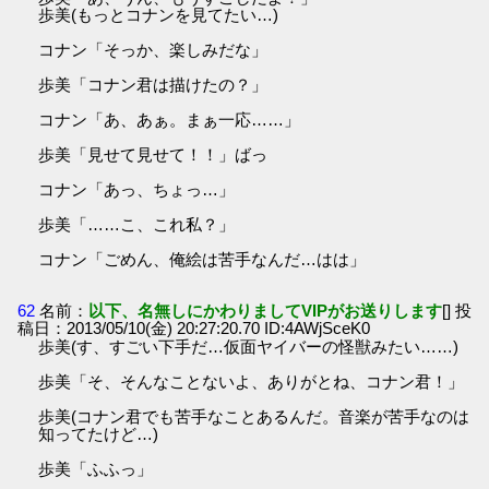
歩美(もっとコナンを見てたい…)
コナン「そっか、楽しみだな」
歩美「コナン君は描けたの？」
コナン「あ、あぁ。まぁ一応……」
歩美「見せて見せて！！」ばっ
コナン「あっ、ちょっ…」
歩美「……こ、これ私？」
コナン「ごめん、俺絵は苦手なんだ…はは」
62
名前：
以下、名無しにかわりましてVIPがお送りします
[] 投
稿日：2013/05/10(金) 20:27:20.70 ID:4AWjSceK0
歩美(す、すごい下手だ…仮面ヤイバーの怪獣みたい……)
歩美「そ、そんなことないよ、ありがとね、コナン君！」
歩美(コナン君でも苦手なことあるんだ。音楽が苦手なのは
知ってたけど…)
歩美「ふふっ」