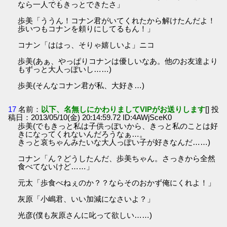
なら一人でもきっとできたさ」
歩美「ううん！コナン君がいてくれたから解けたんだよ！
歩いつもコナンを頼りにしてるもん！」
コナン「ははっ、そりゃ嬉しいよ」ニコ
歩美(あぁ、やっぱりコナンは優しいなあ。他のお友達より
もずっと大人っぽいし……)
歩美(そんなコナン君が私、大好き…)
17
名前：
以下、名無しにかわりましてVIPがお送りします
[] 投
稿日：2013/05/10(金) 20:14:59.72 ID:4AWjSceK0
歩美(でもきっと私は子供っぽいから、きっと私のことは好
きになってくれないんだろうなぁ…。
きっと哀ちゃんみたいな大人っぽい子が好きなんだ……)
コナン「ん？どうしたんだ、歩美ちゃん。さっきから全然
食べてないけど……」
元太「歩食べねぇのか？？ならそのおかず俺にくれよ！」
灰原「小嶋君、いい加減になさいよ？」
光彦(僕も灰原さんに叱って欲しい……)