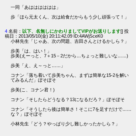
一同「あはははははは」
歩「ほら元太くん、次は給食だからもう少し頑張って！」
4
名前：
以下、名無しにかわりましてVIPがお送りします
[] 投
稿日：2013/05/10(金) 20:11:42.09 ID:4AWjSceK0
小林先生「じゃあ、次の問題、吉田さんとけるかしら？」
歩美「は、はい！」
歩美(えーっと、7＋15－2だから…ちょっと難しいな……)
歩美「え、え～っと……」
コナン「落ち着いて歩美ちゃん、まずは簡単な15-2を解い
てみるんだ」ぼそぼそ
歩美(こ、コナン君！)
コナン「そしたらどうなる？13になるだろ？」ぼそぼそ
コナン「そうしたら後は簡単さ！そこに7を足すだけで……
な？」ぼそぼそ
小林先生「どう？やっぱり少し難しかったかしら？」