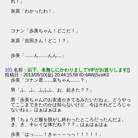
れ！」
灰原「わかったわ！」
コナン「歩美ちゃん！どこだ！」
灰原「吉田さん！どこ！？」
歩美「……ん……んん…」
101
名前：
以下、名無しにかわりましてVIPがお送りします
[]
投稿日：2013/05/10(金) 20:44:15.58 ID:4AWjSceK0
歩美「コナン君……哀ちゃん……？」
男「ふ、ふ、ふふふ、お、起きた？？」
男「歩美ちゃんのお友達がきてるみたいだねぇ。どうやっ
てここまできたのかは知らないけど、今はそれどころじゃ
ないねぇ」はぁはぁはぁ
男「ちょうど服を脱がし終わったところだったんだよ。
き、き、キレイな体だね？？？」はぁはぁはぁ
歩美「はっ……！きゃ～～っっ！！！！！」