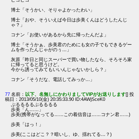
博士「そうかい、そりゃよかったわい」
博士「おや、そういえば今日は歩美くんはどうしたんじ
ゃ？」
コナン「お使いがあるから先に帰ったんだよ」
博士「そうかぁ、歩美君のためにも女の子でもできるゲー
ムを作ったんじゃがのぅ…」
灰原「昨日と同じスーパーで買い物したなら、そろそろ家
に帰ってると思うけど。
今から誘ってみてもいいんじゃないかしら？」
コナン「そうだな、電話してみっか…」
77
名前：
以下、名無しにかわりましてVIPがお送りします
[] 投
稿日：2013/05/10(金) 20:35:33.90 ID:4AWjSceK0
ぷるるるるぷるるるる
歩美「ん……」
歩美(携帯がなってる……この着信音は……コナン君……)
歩美「はっ！」
歩美(ここはどこ？？暗いし、ゆ、揺れてる…？)