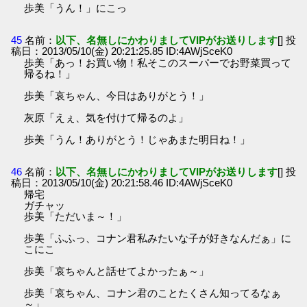
歩美「うん！」にこっ
45
名前：
以下、名無しにかわりましてVIPがお送りします
[] 投
稿日：2013/05/10(金) 20:21:25.85 ID:4AWjSceK0
歩美「あっ！お買い物！私そこのスーパーでお野菜買って
帰るね！」
歩美「哀ちゃん、今日はありがとう！」
灰原「えぇ、気を付けて帰るのよ」
歩美「うん！ありがとう！じゃあまた明日ね！」
46
名前：
以下、名無しにかわりましてVIPがお送りします
[] 投
稿日：2013/05/10(金) 20:21:58.46 ID:4AWjSceK0
帰宅
ガチャッ
歩美「ただいま～！」
歩美「ふふっ、コナン君私みたいな子が好きなんだぁ」に
こにこ
歩美「哀ちゃんと話せてよかったぁ～」
歩美「哀ちゃん、コナン君のことたくさん知ってるなぁ
～」