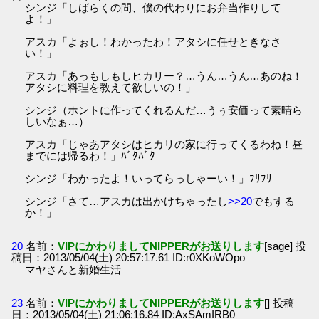
シンジ「しばらくの間、僕の代わりにお弁当作りして
よ！」
アスカ「よぉし！わかったわ！アタシに任せときなさ
い！」
アスカ「あっもしもしヒカリー？…うん…うん…あのね！
アタシに料理を教えて欲しいの！」
シンジ（ホントに作ってくれるんだ…うぅ安価って素晴ら
しいなぁ…）
アスカ「じゃあアタシはヒカリの家に行ってくるわね！昼
までには帰るわ！」ﾊﾞﾀﾊﾞﾀ
シンジ「わかったよ！いってらっしゃーい！」ﾌﾘﾌﾘ
シンジ「さて…アスカは出かけちゃったし
>>20
でもする
か！」
20
名前：
VIPにかわりましてNIPPERがお送りします
[sage] 投
稿日：2013/05/04(土) 20:57:17.61 ID:r0XKoWOpo
マヤさんと新婚生活
23
名前：
VIPにかわりましてNIPPERがお送りします
[] 投稿
日：2013/05/04(土) 21:06:16.84 ID:AxSAmIRB0