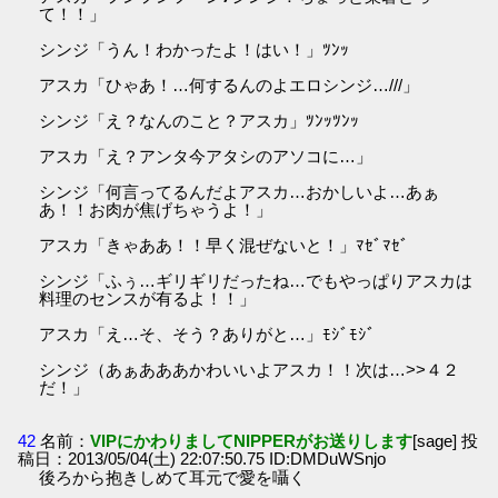
て！！」
シンジ「うん！わかったよ！はい！」ﾂﾝｯ
アスカ「ひゃあ！…何するんのよエロシンジ…///」
シンジ「え？なんのこと？アスカ」ﾂﾝｯﾂﾝｯ
アスカ「え？アンタ今アタシのアソコに…」
シンジ「何言ってるんだよアスカ…おかしいよ…あぁ
あ！！お肉が焦げちゃうよ！」
アスカ「きゃああ！！早く混ぜないと！」ﾏｾﾞﾏｾﾞ
シンジ「ふぅ…ギリギリだったね…でもやっぱりアスカは
料理のセンスが有るよ！！」
アスカ「え…そ、そう？ありがと…」ﾓｼﾞﾓｼﾞ
シンジ（あぁあああかわいいよアスカ！！次は…>>４２
だ！」
42
名前：
VIPにかわりましてNIPPERがお送りします
[sage] 投
稿日：2013/05/04(土) 22:07:50.75 ID:DMDuWSnjo
後ろから抱きしめて耳元で愛を囁く