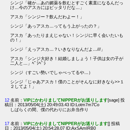
シンジ「確か…あの媚薬を飲むとすごく素直になるんだっ
け…今のアスカにはピッタリだな…」
アスカ「シンジー？飲んだわよー！」
シンジ「あっアスカ…ってもう上がったの？」
アスカ「あったりまえじゃない！シンジに早く会いたいも
の！」
シンジ「えっアスカ…？いきなりなんだよ…///」
アスカ「シンジ大好き！結婚しましょう！子供は女の子が
二人と…」ﾍﾟﾗﾍﾟﾗ
シンジ（すごい勢いでしゃべってるや…）
シンジ「じゃあアスカ！僕のことがそんなに好きなら>>１
２してよ！」
12
名前：
VIPにかわりましてNIPPERがお送りします
[sage] 投
稿日：2013/05/04(土) 20:49:03.43 ID:Lotm7m7Co
しばらくの間、僕の代わりにお弁当作り
17
名前：
VIPにかわりましてNIPPERがお送りします
[] 投稿
日：2013/05/04(土) 20:54:28.07 ID:AxSAmIRB0