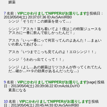
媚薬
7
名前：
VIPにかわりましてNIPPERがお送りします
[] 投稿日：
2013/05/04(土) 20:37:07.36 ID:AxSAmIRB0
シンジ「そうだ！この媚薬を使って…」
シンジ「アスカ！落ち着いてよ！僕はこの特製ジュースを
アスカに一番に飲んで欲しかったんだ！」
アスカ「いっ一番にって何言ってんのよあんた！…まぁい
いわ飲んであげる…」
アスカ「いつまでこっち見てんのよ！エロシンジ！！」
シンジ「うわわっ出てくって！！」
シンジ（よし…あの媚薬はリツコさんが作ってくれてたん
だ…確か…>>９の効果があるんだったな…）
9
名前：
VIPにかわりましてNIPPERがお送りします
[sage] 投稿
日：2013/05/04(土) 20:39:08.22 ID:mAzbLDuYO
素直になる
10
名前：
VIPにかわりましてNIPPERがお送りします
[] 投稿
日：2013/05/04(土) 20:45:44.93 ID:AxSAmIRB0