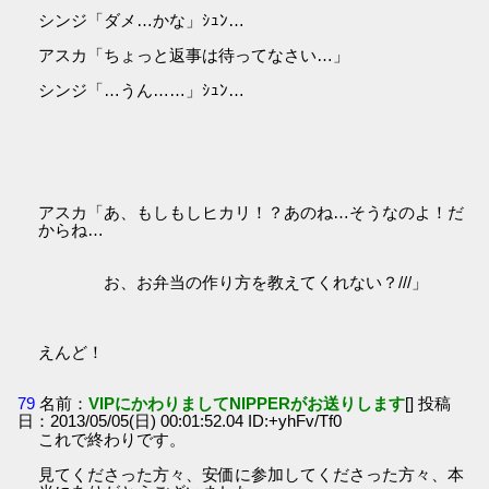
シンジ「ダメ…かな」ｼｭﾝ…
アスカ「ちょっと返事は待ってなさい…」
シンジ「…うん……」ｼｭﾝ…
アスカ「あ、もしもしヒカリ！？あのね…そうなのよ！だ
からね…
お、お弁当の作り方を教えてくれない？///」
えんど！
79
名前：
VIPにかわりましてNIPPERがお送りします
[] 投稿
日：2013/05/05(日) 00:01:52.04 ID:+yhFv/Tf0
これで終わりです。
見てくださった方々、安価に参加してくださった方々、本