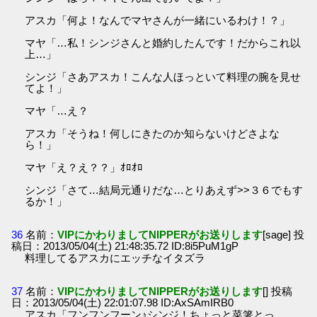
アスカ「何よ！なんでマヤさんが一緒にいるわけ！？」
マヤ「…私！シンジさんと婚約したんです！だからこれ以
上…」
シンジ「さあアスカ！こんな人ほっといて料理の腕を見せ
てよ！」
マヤ「…え？
アスカ「そうね！何しにきたのか知らないけどさよな
ら！」
マヤ「え？え？？」ｵﾛｵﾛ
シンジ「さて…結局元通りだな…とりあえず>>３６でもす
るか！」
36
名前：
VIPにかわりましてNIPPERがお送りします
[sage] 投
稿日：2013/05/04(土) 21:48:35.72 ID:8i5PuM1gP
料理してるアスカにエッチなイタズラ
37
名前：
VIPにかわりましてNIPPERがお送りします
[] 投稿
日：2013/05/04(土) 22:01:07.98 ID:AxSAmIRB0
アスカ「フンフンフーン♪シンジ！ちょっと菜箸とっ