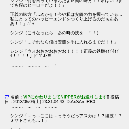
シンジ「何を言っているんだよ正義の味方！！君はいつま
でも僕のヒーローだよ！！」
正義の味方「…ぬかせ！今や私は安価の力を握っている…
私にとってのハッピーエンドをつくり上げるのだぁああ
あ！！」ﾊﾞｯ
シンジ（こうなったら…あの時の技を…！！）
シンジ「…それなら僕は安価を手に入れるまでだ！！」
シンジ「ウォおおおおおおお！！！！正義の鉄槌ｨｲｲｲｲｲ
ｲ！！！！」ﾄﾞｺﾞｵｵ!!!
……… ……… … ・
77
名前：
VIPにかわりましてNIPPERがお送りします
[] 投稿
日：2013/05/04(土) 23:31:04.43 ID:AxSAmIRB0
……… … … ………
シンジ「…っ…ここは…っそうだっアスカは！？綾波！？
ミサトさんも…！」