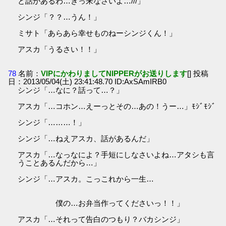
と話があるわ…きっ来なさいよ…///」
シンジ「？？…うん！」
ミサト「あらあら幸せものねーシンジくん！」
アスカ「うるさい！！」
78
名前：
VIPにかわりましてNIPPERがお送りします
[] 投稿
日：2013/05/04(土) 23:41:48.70 ID:AxSAmIRB0
シンジ「…なに？話って…？」
アスカ「…コホン…えーっとその…あの！うー…」ﾓｼﾞﾓｼﾞ
シンジ「………！」
シンジ「…ねえアスカ、話があるんだ」
アスカ「…なっなによ？手短にしなさいよね…アタシも言
うことあるんだから…」
シンジ「…アスカ。こっこれから一生…
僕の…お弁当作ってくださいっ！！」
アスカ「…それって告白のつもり？バカシンジ」