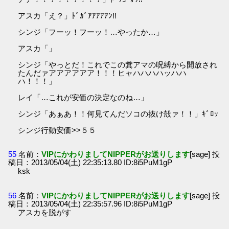
アスカ「え？」ﾄﾞｶﾞｱｱｱｱｱﾝ!!
シンジ「フーッ！フーッ！…やったか…」
アスカ「」
シンジ「やっとだ！これでこの糞アマの呪縛から開放され
たんだァアアアアアア！！！ヒャハハハハッハハ
ハ！！！」
レイ「…これが安価の決定なのね…」
シンジ「あぁあ！！何見てんだソコの抜け殻ァ！！」ｷﾞﾛｯ
シンジ行動安価>>５５
55
名前：
VIPにかわりましてNIPPERがお送りします
[sage] 投
稿日：2013/05/04(土) 22:35:13.80 ID:8i5PuM1gP
ksk
56
名前：
VIPにかわりましてNIPPERがお送りします
[sage] 投
稿日：2013/05/04(土) 22:35:57.96 ID:8i5PuM1gP
アスカを脱がす