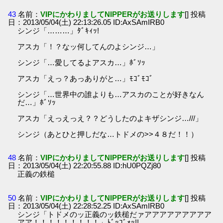
43
名前：
VIPにかわりましてNIPPERがお送りします
[] 投稿
日：2013/05/04(土) 22:13:26.05 ID:AxSAmIRB0
シンジ「………」ﾀﾞｷｨｯ!
アスカ「！？なッ何してんのよシンジ…」
シンジ「…愛してるよアスカ…」ﾎﾞｿｯ
アスカ「えっ？あっありがと…」ﾓｺﾞﾓｺﾞ
シンジ「…世界中の誰よりも…アスカのことが好きなん
だ…」ﾎﾞｿｯ
アスカ「えっえっえ？？どうしたのよキザシンジ…///」
シンジ（あとひと押しだな…トドメの>>４８だ！！）
48
名前：
VIPにかわりましてNIPPERがお送りします
[] 投稿
日：2013/05/04(土) 22:20:55.88 ID:hU0PQZj80
正義の鉄槌
50
名前：
VIPにかわりましてNIPPERがお送りします
[] 投稿
日：2013/05/04(土) 22:28:52.25 ID:AxSAmIRB0
シンジ「トドメのッ正義のッ鉄槌だァアアアアアアアアア
アア！！！！！！！！！」ﾄﾞｯｺﾞｫｯ!!