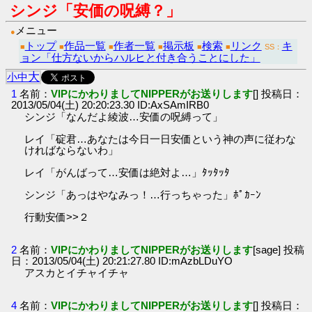
シンジ「安価の呪縛？」
メニュー
●
トップ
作品一覧
作者一覧
掲示板
検索
リンク
キ
■
■
■
■
■
■
SS：
ョン「仕方ないからハルヒと付き合うことにした」
大
小
中
1
名前：
VIPにかわりましてNIPPERがお送りします
[] 投稿日：
2013/05/04(土) 20:20:23.30 ID:AxSAmIRB0
シンジ「なんだよ綾波…安価の呪縛って」
レイ「碇君…あなたは今日一日安価という神の声に従わな
ければならないわ」
レイ「がんばって…安価は絶対よ…」ﾀｯﾀｯﾀ
シンジ「あっはやなみっ！…行っちゃった」ﾎﾟｶｰﾝ
行動安価>>２
2
名前：
VIPにかわりましてNIPPERがお送りします
[sage] 投稿
日：2013/05/04(土) 20:21:27.80 ID:mAzbLDuYO
アスカとイチャイチャ
4
名前：
VIPにかわりましてNIPPERがお送りします
[] 投稿日：