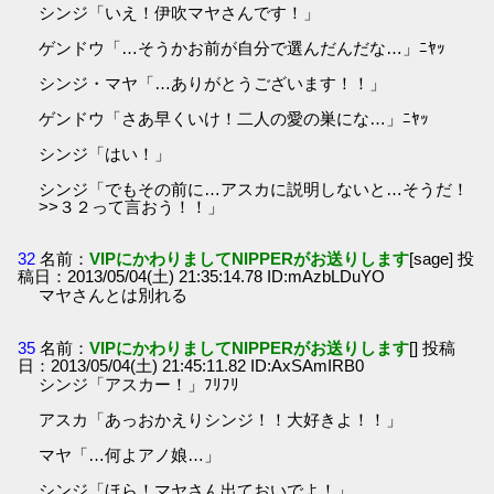
シンジ「いえ！伊吹マヤさんです！」
ゲンドウ「…そうかお前が自分で選んだんだな…」ﾆﾔｯ
シンジ・マヤ「…ありがとうございます！！」
ゲンドウ「さあ早くいけ！二人の愛の巣にな…」ﾆﾔｯ
シンジ「はい！」
シンジ「でもその前に…アスカに説明しないと…そうだ！
>>３２って言おう！！」
32
名前：
VIPにかわりましてNIPPERがお送りします
[sage] 投
稿日：2013/05/04(土) 21:35:14.78 ID:mAzbLDuYO
マヤさんとは別れる
35
名前：
VIPにかわりましてNIPPERがお送りします
[] 投稿
日：2013/05/04(土) 21:45:11.82 ID:AxSAmIRB0
シンジ「アスカー！」ﾌﾘﾌﾘ
アスカ「あっおかえりシンジ！！大好きよ！！」
マヤ「…何よアノ娘…」
シンジ「ほら！マヤさん出ておいでよ！」