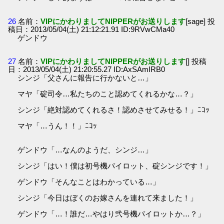
26
名前：
VIPにかわりましてNIPPERがお送りします
[sage] 投
稿日：2013/05/04(土) 21:12:21.91 ID:9RVwCMa40
ゲンドウ
27
名前：
VIPにかわりましてNIPPERがお送りします
[] 投稿
日：2013/05/04(土) 21:20:55.27 ID:AxSAmIRB0
シンジ「父さんに報告に行かないと…」
マヤ「碇司令…私たちのこと認めてくれるかな…？」
シンジ「絶対認めてくれるさ！認めさせてみせる！」ﾆｺｯ
マヤ「…うん！！」ﾆｺｯ
ゲンドウ「…なんのようだ、シンジ…」
シンジ「はい！僕は初号機パイロット、碇シンジです！」
ゲンドウ「そんなことはわかっている…」
シンジ「今日はぼくのお嫁さんを連れて来ました！」
ゲンドウ「…！誰だ…やはり弐号機パイロットか…？」