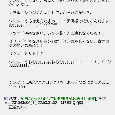
シンジ「こうなったら…サードインパストを引き起こすし
かねえな…」
カヲル「シンジくん…これでよかったのかい？…」
シンジ「うるせえんだよホモ！！安価様は絶対なんだよぉ
おおおお！！！」ｷｭｲｲｲｲﾝ!!!
リツコ「やめなさい、シンジ君！人に戻れなくなる！」
ミサト「行きなさいシンジ君！誰かの為じゃない、貴方自
身の願いの為に！！」
リツコ「ミサト！？」
シンジ「うおおおおおおおおおおおお！！！！！！」ﾄﾞｺﾞｵ
ｵｵｵｵｵｵｵｵｵﾝ!!!
シンジ（…あれ?ここはどこだ?…あっアソコに居るのは…
>>６７?）
67
名前：
VIPにかわりましてNIPPERがお送りします
[] 投稿
日：2013/05/04(土) 22:53:31.92 ID:hU0PQZj80
正義の味方