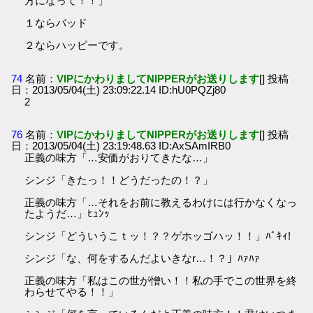
方になって！！」
１ならバッド
２ならハッピーです。
74
名前：
VIPにかわりましてNIPPERがお送りします
[] 投稿
日：2013/05/04(土) 23:09:22.14 ID:hU0PQZj80
2
76
名前：
VIPにかわりましてNIPPERがお送りします
[] 投稿
日：2013/05/04(土) 23:19:48.63 ID:AxSAmIRB0
正義の味方「…安価がおりてきたな…」
シンジ「きたっ！！どうだったの！？」
正義の味方「…それをお前に教えるわけには行かなくなっ
たようだ…」ﾋｭﾝｯ
シンジ「どういうこｔッ！？？ゲホッゴハッ！！」ﾊﾞｷｨ!
シンジ「な、何をするんだよいきなr…！？」ﾊｧﾊｧ
正義の味方「私はこの世が憎い！！私の手でこの世界を終
わらせてやる！！」