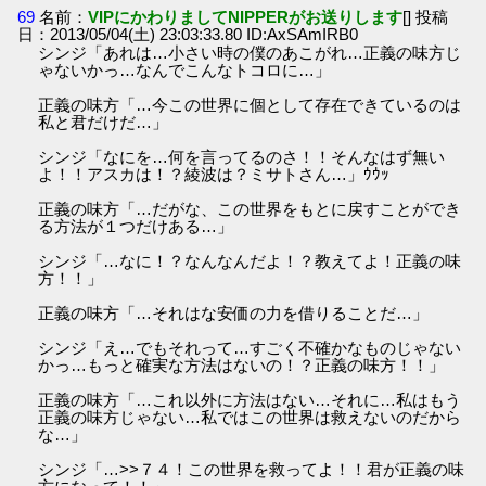
69
名前：
VIPにかわりましてNIPPERがお送りします
[] 投稿
日：2013/05/04(土) 23:03:33.80 ID:AxSAmIRB0
シンジ「あれは…小さい時の僕のあこがれ…正義の味方じ
ゃないかっ…なんでこんなトコロに…」
正義の味方「…今この世界に個として存在できているのは
私と君だけだ…」
シンジ「なにを…何を言ってるのさ！！そんなはず無い
よ！！アスカは！？綾波は？ミサトさん…」ｳｳｯ
正義の味方「…だがな、この世界をもとに戻すことができ
る方法が１つだけある…」
シンジ「…なに！？なんなんだよ！？教えてよ！正義の味
方！！」
正義の味方「…それはな安価の力を借りることだ…」
シンジ「え…でもそれって…すごく不確かなものじゃない
かっ…もっと確実な方法はないの！？正義の味方！！」
正義の味方「…これ以外に方法はない…それに…私はもう
正義の味方じゃない…私ではこの世界は救えないのだから
な…」
シンジ「…>>７４！この世界を救ってよ！！君が正義の味