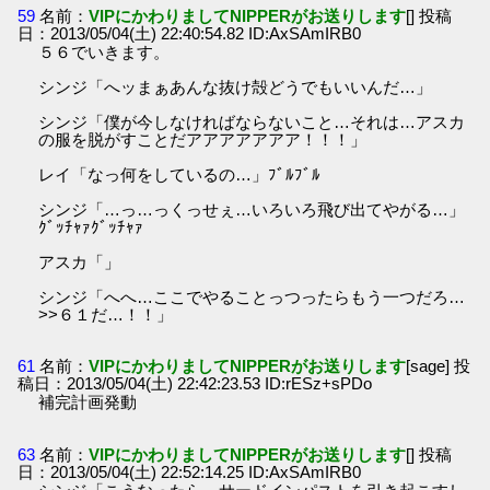
59
名前：
VIPにかわりましてNIPPERがお送りします
[] 投稿
日：2013/05/04(土) 22:40:54.82 ID:AxSAmIRB0
５６でいきます。
シンジ「へッまぁあんな抜け殻どうでもいいんだ…」
シンジ「僕が今しなければならないこと…それは…アスカ
の服を脱がすことだアアアアアアア！！！」
レイ「なっ何をしているの…」ﾌﾞﾙﾌﾞﾙ
シンジ「…っ…っくっせぇ…いろいろ飛び出てやがる…」
ｸﾞｯﾁｬｧｸﾞｯﾁｬｧ
アスカ「」
シンジ「へへ…ここでやることっつったらもう一つだろ…
>>６１だ…！！」
61
名前：
VIPにかわりましてNIPPERがお送りします
[sage] 投
稿日：2013/05/04(土) 22:42:23.53 ID:rESz+sPDo
補完計画発動
63
名前：
VIPにかわりましてNIPPERがお送りします
[] 投稿
日：2013/05/04(土) 22:52:14.25 ID:AxSAmIRB0