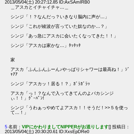
2013/05/04(土) 20:27:12.85 ID:AxSAmIRB0
＿アスカとイチャイチャ…＿
シンジ「！？なんだっ？いきなり脳内に声が…」
シンジ「これが綾波が言っていた奴なのか…？」
シンジ「あっ急にアスカに会いたくなってきた！！」
シンジ「アスカは家かな…」ﾀｯﾀｯﾀ
家
アスカ「ふんふんふーん♪やっぱりシャワーは最高ね！」ｼﾞ
ｬｱｱ
シンジ「アスカッ！居る！？」ｶﾞﾗｶﾞﾗｯ
アスカ「っ！？なんで入ってきてんのよバカシンジ
ぃ！！」ｸﾞｰﾊﾟﾝ!
シンジ「うわぁっやめてよアスカ！！そうだ！>>５を使っ
て…！」
5
名前：
VIPにかわりましてNIPPERがお送りします
[] 投稿日：
2013/05/04(土) 20:30:20.61 ID:XxsEpDRe0