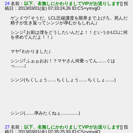
24
名前：
以下、名無しにかわりましてVIPがお送りします
[] 投
稿日：2013/03/01(金) 07:33:24.26 ID:CS+ymvjjO
ゲンドウ｢そうだ。LCL圧縮濃度を限界まで上げろ。死んだ
精子が生き返ってシンジが孕むかもしれん｣
シンジ｢お前は僕をどうしたいんだよ！！というかLCLに何
を求めてんだよ！！｣
マヤ｢わかりました｣
シンジ｢ふぉぉおお！？マヤさん何乗ってん……ぐは
っ……｣
シンジ(ちくしょう……ちくしょう……ちくしょ……)
シンジ(……孕みたくねぇ…………)
27
名前：
以下、名無しにかわりましてVIPがお送りします
[] 投
稿日：2013/03/01(金) 07:35:25.93 ID:CS+ymvjjO