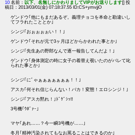
10
名前：
以下、名無しにかわりましてVIPがお送りします
[] 投
稿日：2013/03/01(金) 07:18:37.55 ID:CS+ymvjjO
ゲンドウ｢他にもまだあるぞ。義理チョコを本命と勘違いし
てフラれたこととか｣
シンジ｢おぉぉぉぉい！！｣
ゲンドウ｢それが元で3ヶ月ほどからかわれた事とか｣
シンジ｢先生あの野郎なんで逐一報告してんだよ！｣
ゲンドウ｢身体測定の時に女子の着替え覗いたのがバレて叱
られた事とか｣
シンジ｢にﾞゃぁぁぁぁぁぁぁ！！｣
アスカ｢何それ信じらんない！バカ！変態！エロシンジ！｣
シンジ｢アスカ黙れ！｣ﾄﾞｹﾞｼｯ!!
3号機｢ｳﾎﾞｧｰ｣
マヤ｢あれ……？今一瞬3号機が……｣
冬月｢精神汚染されてもなお罵ることはできるのか｣