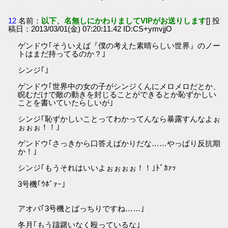
12
名前：
以下、名無しにかわりましてVIPがお送りします
[] 投
稿日：2013/03/01(金) 07:20:11.42 ID:CS+ymvjjO
ゲンドウ｢そういえば『僕の考えた素晴らしい世界』のノー
トはまだ持ってるのか？｣
シンジ｢｣
ゲンドウ｢世界中の女の子がシンジくんにメロメロだとか、
睨むだけで敵の動きを封じることができるとか恥ずかしい
ことを書いていたらしいが｣
シンジ｢恥ずかしいことってわかってんなら暴露すんなよぉ
ぉぉぉ！！｣
ゲンドウ｢さっきから口答えばかりだな……やっぱり反抗期
か！｣
シンジ｢もうそれはいいよぉぉぉぉ！！｣ﾄﾞｶｧｯ
3号機｢ｳﾎﾞｧｰ｣
アオバ｢3号機とばっちりですね……｣
冬月｢もう躊躇いなく殴っているな｣