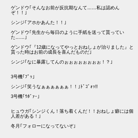
ゲンドウ｢そんなお前が反抗期なんて……私は認めん
ぞ！！｣
シンジ｢アホかあんた！！｣
ゲンドウ｢先生から毎日のように手紙を送って貰ってい
た……｣
ゲンドウ｢『12歳になってやっとおねしょが治りました』と
貰った時はお前の成長を喜んだものだ｣
シンジ｢なに暴露してんのぉぉぉぉぉぉぉぉ！？｣
3号機｢ﾌﾟｯ｣
シンジ｢笑うなぁぁぁぁぁぁ！！｣ﾄﾞｺﾞｫｯ!!
3号機｢ｳﾎﾞｧｰ｣
ヒュウガ｢シンジくん！落ち着くんだ！！おねしょ癖には個
人差がある！｣
冬月｢フォローになってないぞ｣