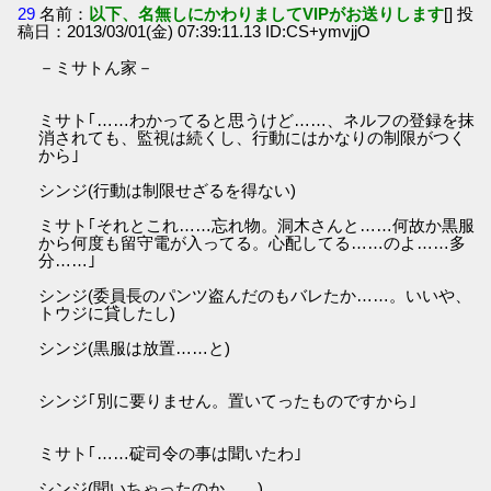
29
名前：
以下、名無しにかわりましてVIPがお送りします
[] 投
稿日：2013/03/01(金) 07:39:11.13 ID:CS+ymvjjO
－ミサトん家－
ミサト｢……わかってると思うけど……、ネルフの登録を抹
消されても、監視は続くし、行動にはかなりの制限がつく
から｣
シンジ(行動は制限せざるを得ない)
ミサト｢それとこれ……忘れ物。洞木さんと……何故か黒服
から何度も留守電が入ってる。心配してる……のよ……多
分……｣
シンジ(委員長のパンツ盗んだのもバレたか……。いいや、
トウジに貸したし)
シンジ(黒服は放置……と)
シンジ｢別に要りません。置いてったものですから｣
ミサト｢……碇司令の事は聞いたわ｣
シンジ(聞いちゃったのか……)