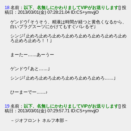
18
名前：
以下、名無しにかわりましてVIPがお送りします
[] 投
稿日：2013/03/01(金) 07:28:21.04 ID:CS+ymvjjO
ゲンドウ｢そうそう、精液は時間が経つと黄色くなるから、
白いプラグスーツにかけてもすぐバレるぞ｣
シンジ｢止めろ止めろ止めろ止めろ止めろ止めろ止めろ止め
ろ止めろ止めろ！！｣
まーたー……あーうー
ゲンドウ｢あと……｣
シンジ｢止めろ止めろ止めろ止めろ止めろ止めろ……｣
ひーまーでー……♪
19
名前：
以下、名無しにかわりましてVIPがお送りします
[] 投
稿日：2013/03/01(金) 07:29:57.71 ID:CS+ymvjjO
－ジオフロント ネルフ本部－