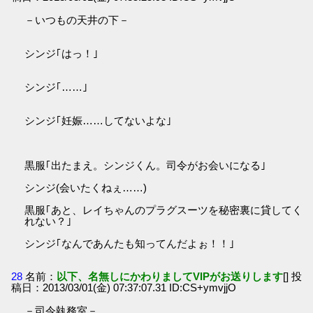
－いつもの天井の下－
シンジ｢はっ！｣
シンジ｢……｣
シンジ｢妊娠……してないよな｣
黒服｢出たまえ。シンジくん。司令がお会いになる｣
シンジ(会いたくねぇ……)
黒服｢あと、レイちゃんのプラグスーツを秘密裏に貸してく
れない？｣
シンジ｢なんであんたも知ってんだよぉ！！｣
28
名前：
以下、名無しにかわりましてVIPがお送りします
[] 投
稿日：2013/03/01(金) 07:37:07.31 ID:CS+ymvjjO
－司令執務室－