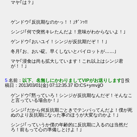
マヤ｢は？｣
ゲンドウ｢反抗期なのかっ！！｣ﾀﾞﾝｯ!!
シンジ｢何で突然キレたんだよ！意味がわからないよ！｣
ゲンドウ｢おいユイ！シンジが反抗期だぞ！！｣
冬月｢お、おい碇。早くしないとパイロットが……｣
マヤ｢浸食は尚も拡大しています！これ以上はシンジ君
が！！｣
5
名前：
以下、名無しにかわりましてVIPがお送りします
[] 投
稿日：2013/03/01(金) 07:12:35.37 ID:CS+ymvjjO
ゲンドウ｢黙っていろ！シンジが反抗期なんだぞ！そんなこ
と言っている場合か！｣
シンジ｢だから何反抗期ごときでテンパってんだよ！僕が死
ぬのより反抗期になった事のほうが大変なのかよ！｣
シンジ｢っていうか僕の年齢的に反抗期に入るのは当然だ
ろ！前もって心の準備しとけよ！｣