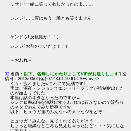
ミサト｢一緒に笑って欲しかったのよ……｣
シンジ｢……僕はもう、誰とも笑えません｣
ゲンドウ｢反抗期か！！｣
シンジ｢お前のせいだよ！！｣
－おわれ－
32
名前：
以下、名無しにかわりましてVIPがお送りします
[] 投
稿日：2013/03/01(金) 07:43:01.10 ID:CS+ymvjjO
くぅ～疲れましたwこれにて完結です!
実は、深夜テンションでエントリープラグが強制射出した
のが始まりでした
本当は話のネタなかったのですが←
シンクロ率28%を無駄にするわけには行かないので流行り
のネタで挑んでみた所存ですw
以下、ヒュウガ達のみんなへのメッセジをどぞ
ヒュウガ「みんな、見てくれてありがとう
ちょっと腹黒なところも見えちゃったけど・・・気にしな
いでね！」