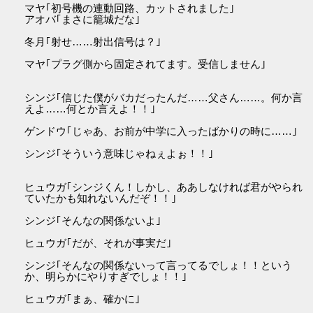
マヤ｢初号機の連動回路、カットされました｣
アオバ｢まさに籠城だな｣
冬月｢射せ……射出信号は？｣
マヤ｢プラグ側から固定されてます。受信しません｣
シンジ｢信じた僕がバカだったんだ……父さん……。何か言
えよ……何とか言えよ！！｣
ゲンドウ｢じゃあ、お前が中学に入ったばかりの時に……｣
シンジ｢そういう意味じゃねぇよぉ！！｣
ヒュウガ｢シンジくん！しかし、ああしなければ君がやられ
ていたかも知れないんだぞ！！｣
シンジ｢そんなの関係ないよ｣
ヒュウガ｢だが、それが事実だ｣
シンジ｢そんなの関係ないって言ってるでしょ！！という
か、明らかにやりすぎでしょ！！｣
ヒュウガ｢まぁ、確かに｣