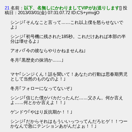
21
名前：
以下、名無しにかわりましてVIPがお送りします
[] 投
稿日：2013/03/01(金) 07:31:07.72 ID:CS+ymvjjO
シンジ｢そんなこと言って……これ以上僕を怒らせないで
よ｣
シンジ｢初号機に残された185秒。これだけあれば本部の半
分は壊せるよ｣
アオバ｢今の彼ならやりかねませんね｣
冬月｢黒歴史の抹消か……｣
マヤ｢シンジくん！話を聞いて！あなたの行動は思春期男児
として当然のものなのよ！｣
冬月｢フォローになってないぞ｣
シンジ｢信じた僕がバカだったんだ……父さん。何か言え
よ……何とかか言えよ！！｣
ゲンドウ｢やはり反抗期か！！｣
シンジ｢だからそれはもういいっつってんだろヒゲ！！つー
かなんで急にテンションあがんだよぉ！！｣