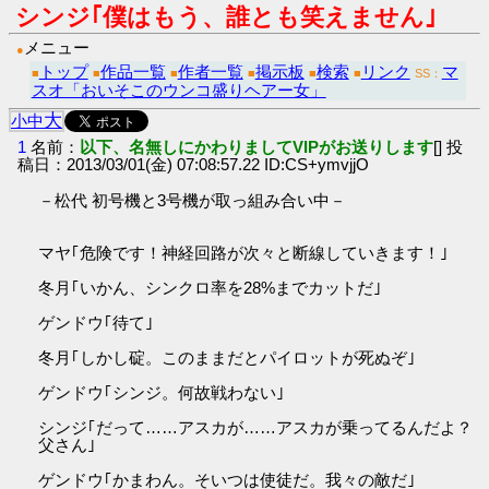
シンジ｢僕はもう、誰とも笑えません｣
メニュー
●
トップ
作品一覧
作者一覧
掲示板
検索
リンク
マ
■
■
■
■
■
■
SS：
スオ「おいそこのウンコ盛りヘアー女」
大
小
中
1
名前：
以下、名無しにかわりましてVIPがお送りします
[] 投
稿日：2013/03/01(金) 07:08:57.22 ID:CS+ymvjjO
－松代 初号機と3号機が取っ組み合い中－
マヤ｢危険です！神経回路が次々と断線していきます！｣
冬月｢いかん、シンクロ率を28%までカットだ｣
ゲンドウ｢待て｣
冬月｢しかし碇。このままだとパイロットが死ぬぞ｣
ゲンドウ｢シンジ。何故戦わない｣
シンジ｢だって……アスカが……アスカが乗ってるんだよ？
父さん｣
ゲンドウ｢かまわん。そいつは使徒だ。我々の敵だ｣