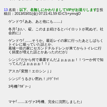
13
名前：
以下、名無しにかわりましてVIPがお送りします
[] 投
稿日：2013/03/01(金) 07:21:41.59 ID:CS+ymvjjO
ゲンドウ｢ああ、あと他にも……｣
冬月｢おい、碇。このまま続けるとパイロットが死ぬぞ。社
会的に｣
ゲンドウ｢……そうか。最近レイの家に行ったあとしばらく
トイレに籠っていた話とか、
葛城一佐の家にセカンドチルドレンが来てからトイレに行
く頻度が増えた話とかあったのだが｣
シンジ｢だから何で暴露すんだよぉぉぉぉ！！つーか何で知
ってんだよぉぉぉぉ！！｣
アスカ｢変態！エロシンｊ｣
シンジ｢うるさい黙れ！｣ﾅｸﾞﾘｯ!
3号機｢ｳﾎﾞｧｰ｣
マヤ｢……エヴァ3号機、完全に沈黙しました｣