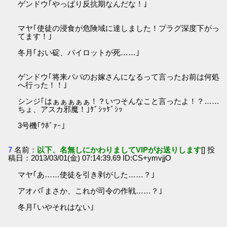
ゲンドウ｢やっぱり反抗期なんだな！｣
マヤ｢使徒の浸食が危険域に達しました！プラグ深度下がっ
てます！｣
冬月｢おい碇、パイロットが死……｣
ゲンドウ｢将来パパのお嫁さんになるって言ったお前は何処
へ行った！！｣
シンジ｢はぁぁぁぁぁ！？いつそんなこと言ったよ！？……
ちょ、アスカ邪魔！｣ｹﾞｼｯｹﾞｼｯ
3号機｢ｳﾎﾞｧｰ｣
7
名前：
以下、名無しにかわりましてVIPがお送りします
[] 投
稿日：2013/03/01(金) 07:14:39.69 ID:CS+ymvjjO
マヤ｢あ……使徒を引き剥がした……？｣
アオバ｢まさか、これが司令の作戦……？｣
冬月｢いやそれはない｣