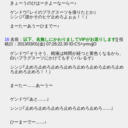
きょーうのひはーさよーなーらー♪
ゲンドウ｢レイのプラグスーツを借りたとか｣
シンジ｢誰かそのヒゲ止めろよぉぉ！！｣
まーたーあうーひまでー♪
16
名前：
以下、名無しにかわりましてVIPがお送りします
[] 投
稿日：2013/03/01(金) 07:26:22.30 ID:CS+ymvjjO
ゲンドウ｢そうそう、精液は時間が経つと黄色くなるから、
白いプラグスーツにかけてもすぐバレるぞ｣
シンジ｢止めろ止めろ止めろ止めろ止めろ止めろ止めろ止め
ろ止めろ止めろ！！｣
まーたー……あーうー
ゲンドウ｢あと……｣
シンジ｢止めろ止めろ止めろ止めろ止めろ止めろ……｣
ひーまーでー……♪