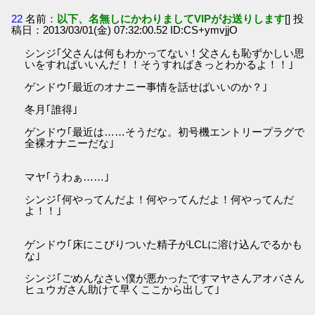
22
名前：
以下、名無しにかわりましてVIPがお送りします
[] 投
稿日：2013/03/01(金) 07:32:00.52 ID:CS+ymvjjO
シンジ｢父さんは何もわかってない！父さんも恥ずかしい思
いをすればいいんだ！！そうすればきっとわかるよ！！｣
ゲンドウ｢最近のオナニー事情を話せばいいのか？｣
冬月｢誰得｣
ゲンドウ｢最近は……そうだな。初号機エントリープラグで
全裸オナニーだな｣
マヤ｢うわぁ……｣
シンジ｢何やってんだよ！何やってんだよ！何やってんだ
よ！！｣
ゲンドウ｢床にこびりついた精子がLCLに溶け込んでるかも
な｣
シンジ｢ごめんなさい僕が悪かったですマヤさんアオバさん
ヒュウガさん助けて早くここから出して｣