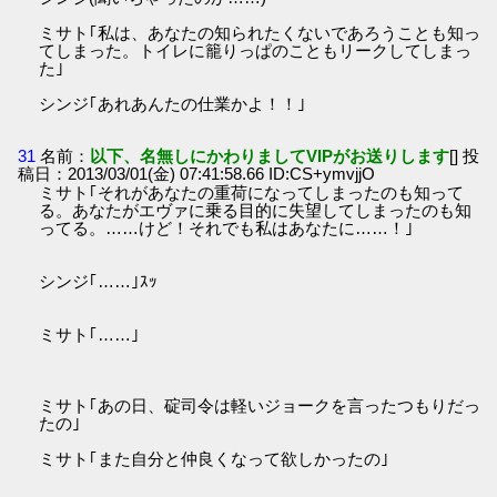
ミサト｢私は、あなたの知られたくないであろうことも知っ
てしまった。トイレに籠りっぱのこともリークしてしまっ
た｣
シンジ｢あれあんたの仕業かよ！！｣
31
名前：
以下、名無しにかわりましてVIPがお送りします
[] 投
稿日：2013/03/01(金) 07:41:58.66 ID:CS+ymvjjO
ミサト｢それがあなたの重荷になってしまったのも知って
る。あなたがエヴァに乗る目的に失望してしまったのも知
ってる。……けど！それでも私はあなたに……！｣
シンジ｢……｣ｽｯ
ミサト｢……｣
ミサト｢あの日、碇司令は軽いジョークを言ったつもりだっ
たの｣
ミサト｢また自分と仲良くなって欲しかったの｣