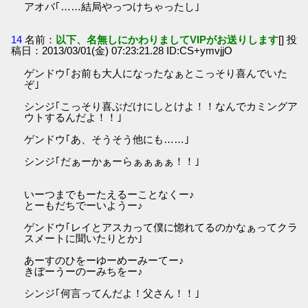
アオバ｢……結局やっつけちゃったし｣
14
名前：
以下、名無しにかわりましてVIPがお送りします
[] 投
稿日：2013/03/01(金) 07:23:21.28 ID:CS+ymvjjO
ゲンドウ｢お前も大人になったなぁとこっそり喜んでいた
ぞ｣
シンジ｢こっそり喜ぶだけにしとけよ！！なんでカミングア
ウトするんだよ！！｣
ゲンドウ｢あ、そうそう他にも……｣
シンジ｢だぁーかぁーらぁぁぁぁ！！｣
いーつまでもーたえるーことなくー♪
とーもだちでーいようー♪
ゲンドウ｢レイとアスカって僕に惚れてるのかなぁってクラ
スメートに聞いたりとか｣
あーすのひをーゆーめーみーてー♪
きぼーうーのーみちをー♪
シンジ｢何言ってんだよ！父さん！！｣