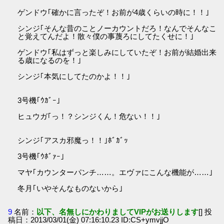
ゲンドウ｢確かに言ったぞ！お前が4歳くらいの時に！！｣
シンジ｢そんな昔のことノーカウントだろ！なんでそんなこ
と覚えてんだよ！散々僕の事蔑ろにしてたくせに！｣
ゲンドウ｢私はずっと楽しみにしていたぞ！お前が結婚出来
る歳になるのを！｣
シンジ｢本気にしてたのかよ！！｣
3号機｢ｳｶﾞｰ｣
ヒュウガ｢っ！？シンジくん！危ない！！｣
シンジ｢アスカ邪魔っ！！｣ﾎﾞｶﾞｯ
3号機｢ｳﾎﾞｧｰ｣
マヤ｢カウンターパンチ……。エヴァにこんな機能が……｣
冬月｢いやそんなものないから｣
9
名前：
以下、名無しにかわりましてVIPがお送りします
[] 投
稿日：2013/03/01(金) 07:16:10.23 ID:CS+ymvjjO