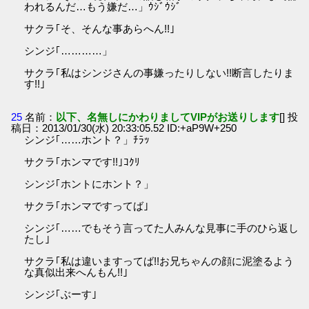
われるんだ…もう嫌だ…」ｳｼﾞｳｼﾞ
サクラ｢そ、そんな事あらへん!!｣
シンジ｢…………」
サクラ｢私はシンジさんの事嫌ったりしない!!断言したりま
す!!｣
25
名前：
以下、名無しにかわりましてVIPがお送りします
[] 投
稿日：2013/01/30(水) 20:33:05.52 ID:+aP9W+250
シンジ｢……ホント？」ﾁﾗｯ
サクラ｢ホンマです!!｣ｺｸﾘ
シンジ｢ホントにホント？」
サクラ｢ホンマですってば｣
シンジ｢……でもそう言ってた人みんな見事に手のひら返し
たし｣
サクラ｢私は違いますってば!!お兄ちゃんの顔に泥塗るよう
な真似出来へんもん!!｣
シンジ｢ぶーす｣