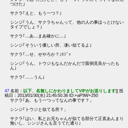
つけた｣
サクラ｢えと、もう一つ？｣
シンジ｢うん、サクラちゃんって、他の人の事ほっとけない
タイプでしょ？｣
サクラ｢…あ…まあ確かに…｣
シンジ｢そういう優しい所、凄い似てるよ｣
サクラ｢…せ、せやろか？｣ﾓｼﾞｯ
シンジ｢うん、トウジもなんだかんだで面倒見良かったも
ん｣
サクラ｢……うん｣
47
名前：
以下、名無しにかわりましてVIPがお送りします
[] 投
稿日：2013/01/30(水) 21:45:50.36 ID:+aP9W+250
サクラ｢あ、もう一つってなんの事です？」
シンジ｢トウジと似てる所？」
サクラ｢はい、私とお兄ちゃんが似てる部分て正直あんまり
無いし、シンジさんも言うてた通り｣