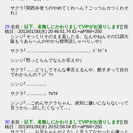
サクラ｢関西弁使うのやめてくれへん？ごっつムカつくわそ
れ｣
29
名前：
以下、名無しにかわりましてVIPがお送りします
[] 投
稿日：2013/01/30(水) 20:46:51.74 ID:+aP9W+250
シンジ｢そっくりそのまま返したる、なんやねんその口調大
阪もうあらへんのやから標準語しゃべりぃや｣
サクラ｢……………………………………」ﾋﾞｷﾋﾞｷ
シンジ｢黙っとらんでなんか言えや｣
サクラ｢……どうしてそんな事言えるんや、酷すぎって自分
でわからんの？｣ｼﾞﾜｯ
シンジ｢…………」
サクラ｢…………」ｳﾙｳﾙ
シンジ｢…ごめんサクラちゃん、絶対に嫌いにならないって
言うから…試したくなって…」
30
名前：
以下、名無しにかわりましてVIPがお送りします
[] 投
稿日：2013/01/30(水) 20:52:58.04 ID:+aP9W+250
サクラ｢……お兄ちゃんがよろしく言うてなかったら嫌っと