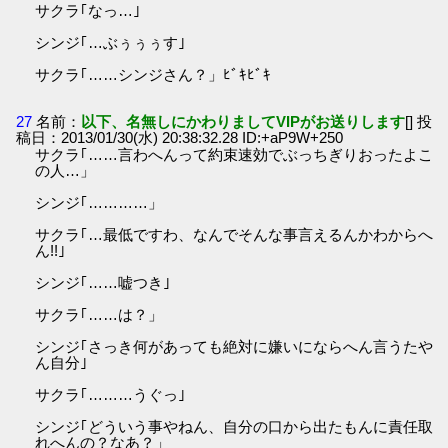
サクラ｢なっ…｣
シンジ｢…ぶぅぅぅす｣
サクラ｢……シンジさん？」ﾋﾞｷﾋﾞｷ
27
名前：
以下、名無しにかわりましてVIPがお送りします
[] 投
稿日：2013/01/30(水) 20:38:32.28 ID:+aP9W+250
サクラ｢……言わへんって約束速効でぶっちぎりおったよこ
の人…」
シンジ｢…………」
サクラ｢…最低ですわ、なんでそんな事言えるんかわからへ
ん!!｣
シンジ｢……嘘つき｣
サクラ｢……は？」
シンジ｢さっき何があっても絶対に嫌いにならへん言うたや
ん自分｣
サクラ｢………うぐっ｣
シンジ｢どういう事やねん、自分の口から出たもんに責任取
れへんの？なあ？」