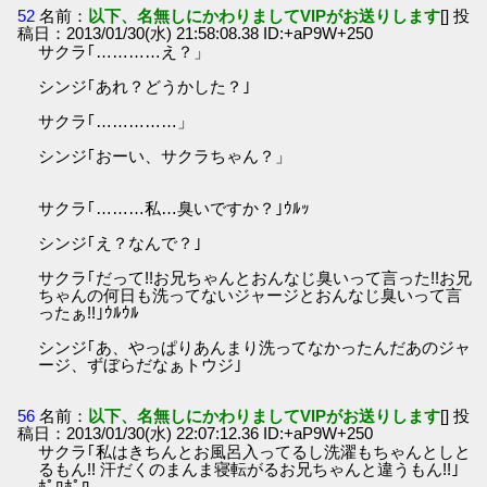
52
名前：
以下、名無しにかわりましてVIPがお送りします
[] 投
稿日：2013/01/30(水) 21:58:08.38 ID:+aP9W+250
サクラ｢…………え？」
シンジ｢あれ？どうかした？｣
サクラ｢……………」
シンジ｢おーい、サクラちゃん？」
サクラ｢………私…臭いですか？｣ｳﾙｯ
シンジ｢え？なんで？｣
サクラ｢だって!!お兄ちゃんとおんなじ臭いって言った!!お兄
ちゃんの何日も洗ってないジャージとおんなじ臭いって言
ったぁ!!｣ｳﾙｳﾙ
シンジ｢あ、やっぱりあんまり洗ってなかったんだあのジャ
ージ、ずぼらだなぁトウジ｣
56
名前：
以下、名無しにかわりましてVIPがお送りします
[] 投
稿日：2013/01/30(水) 22:07:12.36 ID:+aP9W+250
サクラ｢私はきちんとお風呂入ってるし洗濯もちゃんとしと
るもん!! 汗だくのまんま寝転がるお兄ちゃんと違うもん!!｣
ﾎﾟﾛﾎﾟﾛ