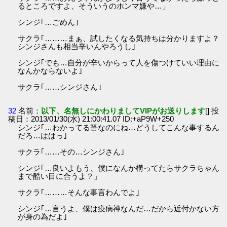
るところですよ、そういうのホンマ嫌や…」
シンジ｢…ごめん｣
サクラ｢………まぁ、試したくなる気持ちは分かりますよ？
シンジさんも相当辛いんやろうし｣
シンジ｢でも…自分が辛いからって人を傷つけていい理由に
なんかならないよ｣
サクラ｢……シンジさん｣
32
名前：
以下、名無しにかわりましてVIPがお送りします
[] 投
稿日：2013/01/30(水) 21:00:41.07 ID:+aP9W+250
シンジ｢…わかってる筈なのにね…どうしてこんな事するん
だろ…ははっ｣
サクラ｢……その…シンジさん｣
シンジ｢…良いよもう、僕になんか構ってたらサクラちゃん
まで酷い目に合うよ？」
サクラ｢………そんな事言わんでよ｣
シンジ｢…言うよ、僕は疫病神なんだ…だから近付かない方
が身の為だよ｣