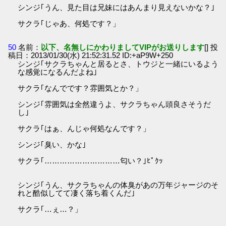
シンジ｢うん、見た目は兄妹にはあんまり見えないかな？｣
サクラ｢じゃあ、何処です？」
50
名前：
以下、名無しにかわりましてVIPがお送りします
[] 投
稿日：2013/01/30(水) 21:52:31.52 ID:+aP9W+250
シンジ｢サクラちゃんと居るとさ、トウジと一緒にいるよう
な感覚になるんだよね｣
サクラ｢なんでです？雰囲気とか？」
シンジ｢雰囲気は全然違うよ、サクラちゃん頭良さそうだ
し｣
サクラ｢はぁ、んじゃ何処なんです？」
シンジ｢臭い、かな｣
サクラ｢…………………………匂い？｣ﾋﾟｸｯ
シンジ｢うん、サクラちゃんの体臭があの万年ジャージのそ
れと酷似してて凄く落ち着くんだ｣
サクラ｢…ぇ…？」