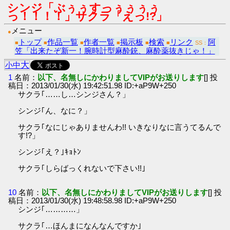
シンジ「ぶぅぅすっぅぅぅぅ
っ！！！！」サクラ「えっ!?」
メニュー
●
トップ
作品一覧
作者一覧
掲示板
検索
リンク
阿
■
■
■
■
■
■
SS：
笠「出来たぞ新一！腕時計型麻酔銃、麻酔薬抜きじゃ！」
大
小
中
1
名前：
以下、名無しにかわりましてVIPがお送りします
[] 投
稿日：2013/01/30(水) 19:42:51.98 ID:+aP9W+250
サクラ｢……し…シンジさん？」
シンジ｢ん、なに？」
サクラ｢なにじゃありませんわ!! いきなりなに言うてるんで
す!?」
シンジ｢え？｣ｷｮﾄﾝ
サクラ｢しらばっくれないで下さい!!｣
10
名前：
以下、名無しにかわりましてVIPがお送りします
[] 投
稿日：2013/01/30(水) 19:48:58.98 ID:+aP9W+250
シンジ｢…………」
サクラ｢…ほんまになんなんですか｣