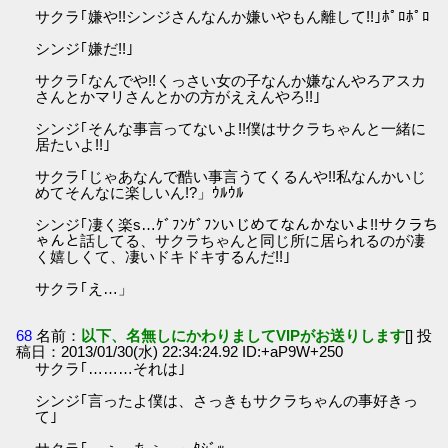
サクラ｢嫌や!!シンジさんなんか嫌いやもん離して!!｣ﾎﾟﾛﾎﾟﾛ
シンジ｢嫌だ!!｣
サクラ｢なんでや!!くっさい女の子なんか嫌なんやろアスカ
さんとかマリさんとかの方がええんやろ!!｣
シンジ｢そんな事言ってないよ!!僕はサクラちゃんと一緒に
居たいよ!!｣
サクラ｢じゃあなんで酷い事言うてくるんや!!私なんかいじ
めてそんなに楽しいん!?」ｳﾙｳﾙ
シンジ｢凄く楽s…ｹﾞﾌﾝｹﾞﾌﾝいじめてなんかないよ!!サクラち
ゃんと話してる、サクラちゃんと同じ所に居られるのが凄
く嬉しくて、凄いドキドキするんだ!!｣
サクラ｢え…」
68
名前：
以下、名無しにかわりましてVIPがお送りします
[] 投
稿日：2013/01/30(水) 22:34:24.92 ID:+aP9W+250
サクラ｢………それは｣
シンジ｢言ったよ僕は、さっきもサクラちゃんの事好きっ
て｣