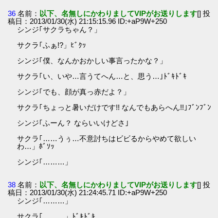
36
名前：
以下、名無しにかわりましてVIPがお送りします
[] 投
稿日：2013/01/30(水) 21:15:15.96 ID:+aP9W+250
シンジ｢サクラちゃん？」
サクラ｢ふぁ!?」ﾋﾞｸｯ
シンジ｢僕、なんかおかしい事言ったかな？」
サクラ｢い、いや…言うてへん…と、思う…｣ﾄﾞｷﾄﾞｷ
シンジ｢でも、顔が真っ赤だよ？」
サクラ｢ちょっと暑いだけです!! なんでもあらへん!!｣ﾌﾞﾝﾌﾞﾝ
シンジ｢ふーん？ ならいいけどさ｣
サクラ｢……うぅ…不意討ちはビビるからやめて欲しい
わ…」ﾎﾞｿｯ
シンジ｢………」
38
名前：
以下、名無しにかわりましてVIPがお送りします
[] 投
稿日：2013/01/30(水) 21:24:45.71 ID:+aP9W+250
シンジ｢………」
サクラ｢………」ﾄﾞｷﾄﾞｷ