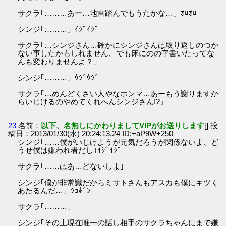
サクラ｢………あー…地雷踏んでもうたかな…」ｵﾛｵﾛ
シンジ｢………」ｲｼﾞｲｼﾞ
サクラ｢…シンジさん…確かにシンジさんは取り返しのつか
ない事したかもしれません、でも床にのの字書いたってな
んも変わりませんよ？」
シンジ｢………」ｳｼﾞｳｼﾞ
サクラ｢…めんどくさい人やなホンマ…あーもう謝りますか
らいじけるのやめてくれへんシンジさん!?」
23
名前：
以下、名無しにかわりましてVIPがお送りします
[] 投
稿日：2013/01/30(水) 20:24:13.24 ID:+aP9W+250
シンジ｢……僕がいじけようが元気だろうが関係ないよ、ど
うせ僕は嫌われ者だし｣ｲｼﾞｲｼﾞ
サクラ｢……はあ…どないしよ｣
シンジ｢僕が非常識だからミサトさんもアスカも僕にキツく
あたるんだ…」ｼｮﾎﾞﾝ
サクラ｢………」
シンジ｢その上現在唯一の話し相手のサクラちゃんにまで嫌