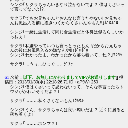
シンジ｢サクラちゃんいきなり泣かないでよ？ 僕はくさいっ
て言ってないよ!?」
サクラ｢でもお兄ちゃんとおんなじ言うたやない!!お兄ちゃ
んお風呂入る前に抱きつくからくさいんやもん!!｣ﾎﾟﾛﾎﾟﾛ
シンジ｢一緒に生活して同じ食生活だと体臭は似るらしいか
らねぇ｣
サクラ｢私嫌やっていつも言っとったもん!!だからお兄ちゃ
んの後にお風呂入るの嫌なんや!!｣ﾎﾟﾛﾎﾟﾛ
シンジ｢わかったよ、わかったから落ち着いて、ね？｣ﾖｼﾖｼ
サクラ｢…うぅ…ひっぐ…」ｸﾞｽｯ
61
名前：
以下、名無しにかわりましてVIPがお送りします
[] 投
稿日：2013/01/30(水) 22:18:26.71 ID:+aP9W+250
シンジ｢僕はくさいって思わないって、そんな事言ったらト
ウジがかわいそうだよ？｣
サクラ｢………私くさくないもん｣ｳﾙｳﾙ
シンジ｢うん、サクラちゃんは良い匂いだよ？ 近くに居ると
落ち着くよ｣
サクラ｢………ホンマ？｣