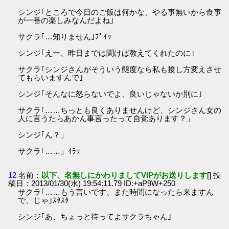
シンジ｢ところで今日のご飯は何かな、やる事無いから食事
が一番の楽しみなんだよね｣
サクラ｢…知りません｣ﾌﾟｲｯ
シンジ｢えー、昨日までは聞けば教えてくれたのに｣
サクラ｢シンジさんがそういう態度なら私も接し方変えさせ
てもらいますんで｣
シンジ｢そんなに怒らないでよ、良いじゃないか別に｣
サクラ｢……ちっとも良くありませんけど、シンジさん女の
人に言うたらあかん事言ったって自覚あります？」
シンジ｢ん？」
サクラ｢……」ｲﾗｯ
12
名前：
以下、名無しにかわりましてVIPがお送りします
[] 投
稿日：2013/01/30(水) 19:54:11.79 ID:+aP9W+250
サクラ｢……もう言いです、また時間になったら来ますん
で、じゃ｣ｽﾀｽﾀ
シンジ｢あ、ちょっと待ってよサクラちゃん｣