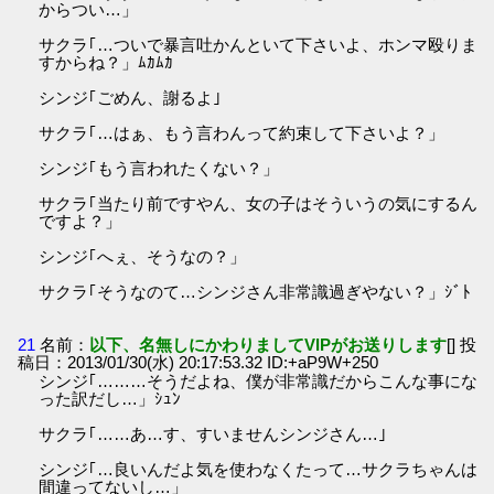
からつい…」
サクラ｢…ついで暴言吐かんといて下さいよ、ホンマ殴りま
すからね？」ﾑｶﾑｶ
シンジ｢ごめん、謝るよ｣
サクラ｢…はぁ、もう言わんって約束して下さいよ？」
シンジ｢もう言われたくない？」
サクラ｢当たり前ですやん、女の子はそういうの気にするん
ですよ？」
シンジ｢へぇ、そうなの？」
サクラ｢そうなのて…シンジさん非常識過ぎやない？」ｼﾞﾄ
21
名前：
以下、名無しにかわりましてVIPがお送りします
[] 投
稿日：2013/01/30(水) 20:17:53.32 ID:+aP9W+250
シンジ｢………そうだよね、僕が非常識だからこんな事にな
った訳だし…」ｼｭﾝ
サクラ｢……あ…す、すいませんシンジさん…｣
シンジ｢…良いんだよ気を使わなくたって…サクラちゃんは
間違ってないし…」