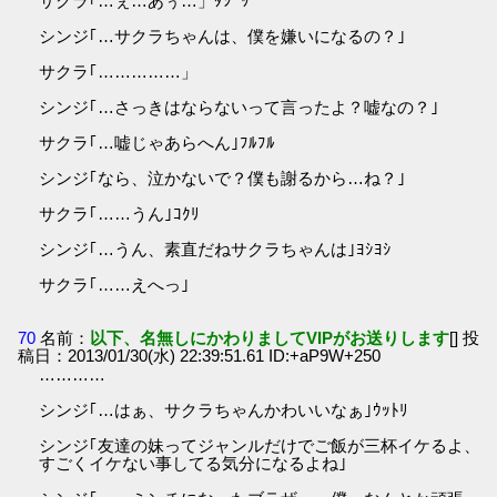
サクラ｢…ぇ…あぅ…」ﾀｼﾞｯ
シンジ｢…サクラちゃんは、僕を嫌いになるの？｣
サクラ｢……………」
シンジ｢…さっきはならないって言ったよ？嘘なの？｣
サクラ｢…嘘じゃあらへん｣ﾌﾙﾌﾙ
シンジ｢なら、泣かないで？僕も謝るから…ね？｣
サクラ｢……うん｣ｺｸﾘ
シンジ｢…うん、素直だねサクラちゃんは｣ﾖｼﾖｼ
サクラ｢……えへっ｣
70
名前：
以下、名無しにかわりましてVIPがお送りします
[] 投
稿日：2013/01/30(水) 22:39:51.61 ID:+aP9W+250
…………
シンジ｢…はぁ、サクラちゃんかわいいなぁ｣ｳｯﾄﾘ
シンジ｢友達の妹ってジャンルだけでご飯が三杯イケるよ、
すごくイケない事してる気分になるよね｣