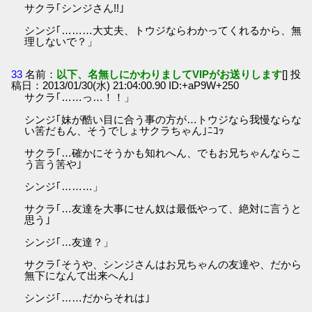
サクラ｢シンジさん!!｣
シンジ｢………大丈夫、トウジならわかってくれるから、無
理しないで？」
33
名前：
以下、名無しにかわりましてVIPがお送りします
[] 投
稿日：2013/01/30(水) 21:04:00.90 ID:+aP9W+250
サクラ｢……っ…！！」
シンジ｢妹が酷い目に合う事の方が…トウジなら我慢ならな
い筈だもん、そうでしょサクラちゃん｣ﾆｺｯ
サクラ｢…確かにそうかも知れへん、でもお兄ちゃんならこ
う言う筈や｣
シンジ｢………」
サクラ｢…友達を大事にせん奴は最低やって、絶対に言うと
思う｣
シンジ｢…友達？」
サクラ｢そうや、シンジさんはお兄ちゃんの友達や、だから
無下になんて出来へん｣
シンジ｢……だからそれは｣