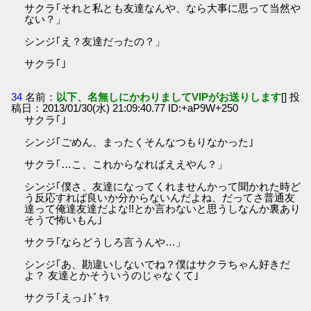
サクラ｢それと私とも友達なんや、なら大事に思って当然や
ない？」
シンジ｢え？友達だったの？」
サクラ｢｣
34
名前：
以下、名無しにかわりましてVIPがお送りします
[] 投
稿日：2013/01/30(水) 21:09:40.77 ID:+aP9W+250
サクラ｢｣
シンジ｢ごめん、まったくそんなつもりなかった｣
サクラ｢…こ、これからなればええやん？」
シンジ｢僕さ、友達になってくれませんかって聞かれた時ど
う反応すれば良いか分からないんだよね、だってさ普通友
達って俺達友達だよな!!とか言わないと思うしなんか裏あり
そうで怖いもん｣
サクラ｢ならどうしろ言うんや…」
シンジ｢あ、勘違いしないでね？僕はサクラちゃん好きだ
よ？ 友達とかそういうのじゃなくて｣
サクラ｢えっ｣ﾄﾞｷｯ