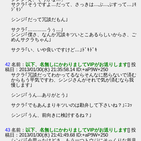
サクラ｢そうですよ…だって、さっきは…ぶ…ぶすって…｣ﾓ
ｼﾞﾓｼﾞ
シンジ｢だって冗談だもん｣
サクラ｢…………うぅ…｣
シンジ｢僕さ、なんか冗談キツいとこあるらしいからさ、ご
めんサクラちゃん｣
サクラ｢い、いや良いですけど…｣ﾄﾞｷﾄﾞｷ
42
名前：
以下、名無しにかわりましてVIPがお送りします
[] 投
稿日：2013/01/30(水) 21:35:58.14 ID:+aP9W+250
サクラ｢冗談だってわかってるならそんなに怒らないで済む
からもう平気ですわ、シンジさんがそれで気が済むなら我
慢します｣
シンジ｢うん…ありがとう｣
サクラ｢でもあんまりキツいのは勘弁して下さいね？｣ﾆｺｯ
シンジ｢うん、前向きに検討するね？｣
43
名前：
以下、名無しにかわりましてVIPがお送りします
[] 投
稿日：2013/01/30(水) 21:41:49.68 ID:+aP9W+250
シンジ｢今思ったけどさ、もう一つトウジにそっくりな所見