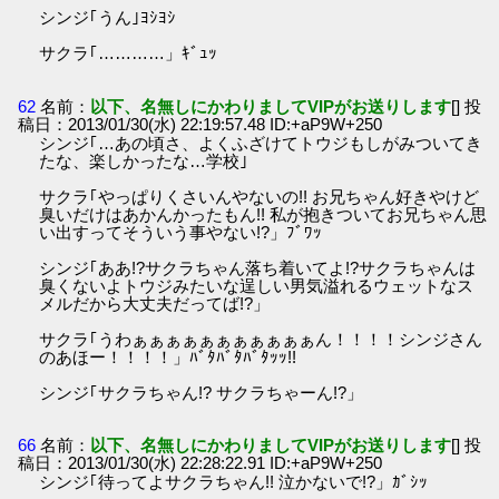
シンジ｢うん｣ﾖｼﾖｼ
サクラ｢…………」ｷﾞｭｯ
62
名前：
以下、名無しにかわりましてVIPがお送りします
[] 投
稿日：2013/01/30(水) 22:19:57.48 ID:+aP9W+250
シンジ｢…あの頃さ、よくふざけてトウジもしがみついてき
たな、楽しかったな…学校｣
サクラ｢やっぱりくさいんやないの!! お兄ちゃん好きやけど
臭いだけはあかんかったもん!! 私が抱きついてお兄ちゃん思
い出すってそういう事やない!?」ﾌﾞﾜｯ
シンジ｢ああ!?サクラちゃん落ち着いてよ!?サクラちゃんは
臭くないよトウジみたいな逞しい男気溢れるウェットなス
メルだから大丈夫だってば!?」
サクラ｢うわぁぁぁぁぁぁぁぁぁぁぁん！！！！シンジさん
のあほー！！！！」ﾊﾞﾀﾊﾞﾀﾊﾞﾀｯｯ!!
シンジ｢サクラちゃん!? サクラちゃーん!?」
66
名前：
以下、名無しにかわりましてVIPがお送りします
[] 投
稿日：2013/01/30(水) 22:28:22.91 ID:+aP9W+250
シンジ｢待ってよサクラちゃん!! 泣かないで!?」ｶﾞｼｯ