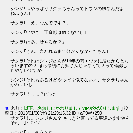
シンジ｢…やっぱりサクラちゃんってトウジの妹なんだよ
ね…うん｣
サクラ｢…え、なんでです？」
シンジ｢いやさ、正直顔は似てないし｣
サクラ｢はあ、せやろか？」
シンジ｢うん、言われるまで分かんなかったもん｣
サクラ｢それはシンジさんが14年の間エヴァに居たからとち
ゃいますの？ ほら最初にお姉さんじゃなくて？って確認し
たやないですか｣
シンジ｢それもあるけどやっぱり似てないよ、サクラちゃん
かわいいし｣
サクラ｢うっ…!?｣ﾋﾟｸｯ
40
名前：
以下、名無しにかわりましてVIPがお送りします
[] 投
稿日：2013/01/30(水) 21:29:15.32 ID:+aP9W+250
サクラ｢し…シンジさん？ さっきと言ってる事違いますやん
それ…｣ﾄﾞｷﾄﾞｷ
シンジ｢え、そうかな…」