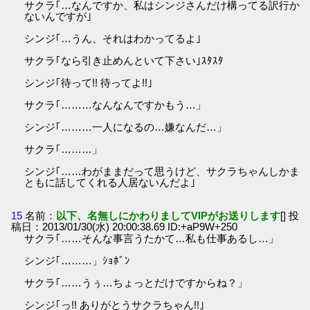
サクラ｢…なんですか、私はシンジさんだけ構ってる訳行か
ないんですが｣
シンジ｢…うん、それはわかってるよ｣
サクラ｢なら引き止めんといて下さい｣ｽﾀｽﾀ
シンジ｢待って!! 待ってよ!!｣
サクラ｢………なんなんですかもう…」
シンジ｢………一人になるの…嫌なんだ…」
サクラ｢………」
シンジ｢……わがままだって思うけど、サクラちゃんしかま
ともに話してくれる人居ないんだよ｣
15
名前：
以下、名無しにかわりましてVIPがお送りします
[] 投
稿日：2013/01/30(水) 20:00:38.69 ID:+aP9W+250
サクラ｢……そんな事言うたかて…私も仕事あるし…」
シンジ｢………」ｼｮﾎﾞﾝ
サクラ｢……うぅ…ちょっとだけですからね？」
シンジ｢っ!! ありがとうサクラちゃん!!｣