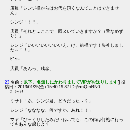
店員「シンジ様からはお代を頂くなんてことはできませ
ん」
シンジ「！？」
店員「それと…ここで一回ヌいていきますか？（舌なめず
り）」
シンジ「いいいいいいいいえ、け、結構です！失礼しまし
た～！！」
ﾋﾟｭ~
店員「あんっ、残念」
23
名前：
以下、名無しにかわりましてVIPがお送りします
[] 投
稿日：2013/01/25(金) 15:40:19.37 ID:j/emQmRN0
ｶﾞﾁｬｯ!
ミサト「あ、シンジ君、どうだった～？」
シンジ「なななな、何ですか、あれ！！」
マヤ「びっくりしたみたいね…でも、この街は何処に行っ
てもあんな感じよ？」