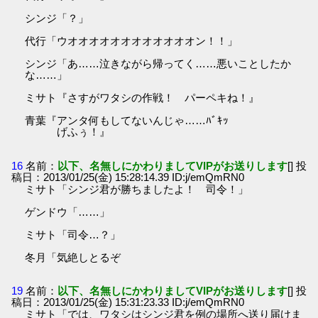
シンジ「？」
代行「ウオオオオオオオオオオオオン！！」
シンジ「あ……泣きながら帰ってく……悪いことしたか
な……」
ミサト『さすがワタシの作戦！ パーペキね！』
青葉『アンタ何もしてないんじゃ……ﾊﾞｷｯ
げふぅ！』
16
名前：
以下、名無しにかわりましてVIPがお送りします
[] 投
稿日：2013/01/25(金) 15:28:14.39 ID:j/emQmRN0
ミサト「シンジ君が勝ちましたよ！ 司令！」
ゲンドウ「……」
ミサト「司令…？」
冬月「気絶しとるぞ
19
名前：
以下、名無しにかわりましてVIPがお送りします
[] 投
稿日：2013/01/25(金) 15:31:23.33 ID:j/emQmRN0
ミサト「では、ワタシはシンジ君を例の場所へ送り届けま