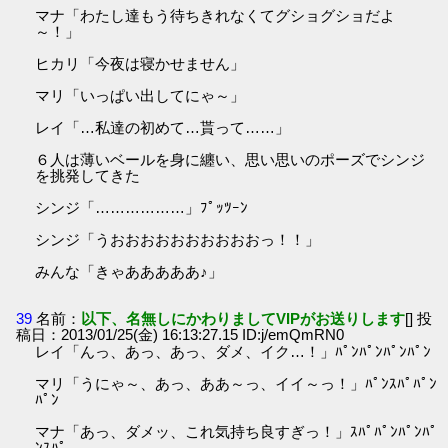
マナ「わたし達もう待ちきれなくてグショグショだよ
～！」
ヒカリ「今夜は寝かせません」
マリ「いっぱい出してにゃ～」
レイ「…私達の初めて…貰って……」
６人は薄いベールを身に纏い、思い思いのポーズでシンジ
を挑発してきた
シンジ「………………」ﾌﾟｯﾂｰﾝ
シンジ「うおおおおおおおおおおっ！！」
みんな「きゃあああああ♪」
39
名前：
以下、名無しにかわりましてVIPがお送りします
[] 投
稿日：2013/01/25(金) 16:13:27.15 ID:j/emQmRN0
レイ「んっ、あっ、あっ、ダメ、イク…！」ﾊﾟﾝﾊﾟﾝﾊﾟﾝﾊﾟﾝ
マリ「うにゃ～、あっ、ああ～っ、イイ～っ！」ﾊﾟﾝｽﾊﾟﾊﾟﾝ
ﾊﾟﾝ
マナ「あっ、ダメッ、これ気持ち良すぎっ！」ｽﾊﾟﾊﾟﾝﾊﾟﾝﾊﾟ
ﾝｽﾊﾟ