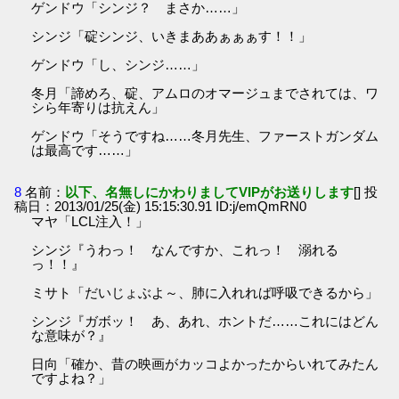
ゲンドウ「シンジ？ まさか……」
シンジ「碇シンジ、いきまああぁぁぁす！！」
ゲンドウ「し、シンジ……」
冬月「諦めろ、碇、アムロのオマージュまでされては、ワ
シら年寄りは抗えん」
ゲンドウ「そうですね……冬月先生、ファーストガンダム
は最高です……」
8
名前：
以下、名無しにかわりましてVIPがお送りします
[] 投
稿日：2013/01/25(金) 15:15:30.91 ID:j/emQmRN0
マヤ「LCL注入！」
シンジ『うわっ！ なんですか、これっ！ 溺れる
っ！！』
ミサト「だいじょぶよ～、肺に入れれば呼吸できるから」
シンジ『ガボッ！ あ、あれ、ホントだ……これにはどん
な意味が？』
日向「確か、昔の映画がカッコよかったからいれてみたん
ですよね？」