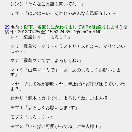
シンジ「そんなこと誰も聞いてな…」
ミサト「はいは～い、それじゃみんな自己紹介して～」
29
名前：
以下、名無しにかわりましてVIPがお送りします
[] 投
稿日：2013/01/25(金) 15:52:24.35 ID:j/emQmRN0
レイ「綾波レイ……よろしく」
マリ「真希波・マリ・イラストリアスだよ～、マリでいい
にゃ～」
マナ「霧島マナです、よろしくね♪」
マユミ「山岸マユミです…あ、あのよろしくお願いしま
す」
マヤ「そして私が伊吹マヤ…年上だけど呼び捨てでいいわ
よ？」
ヒカリ「洞木ヒカリです、よろしくね、ご主人様」
モブ１「よろしくお願いしま~す」
モブ２「よろしく～♪」
モブ３「いっぱい可愛がってね、ご主人様！」