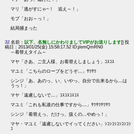
マリ「逃がすにゃ~！ 追え～！」
モブ「おお～っ！」
結局捕まった
32
名前：
以下、名無しにかわりましてVIPがお送りします
[] 投
稿日：2013/01/25(金) 15:58:17.52 ID:j/emQmRN0
～着替えタイム～
マヤ「さあ、ご主人様、お着替えしましょう」ｺｽｺｽ
マユミ「こちらのローブをどうぞ…」ｻﾜｻﾜ
シンジ「あ、あのっ、い、いやっ、自分で出来るから…は
うっ！」
マヤ「遠慮しないで…」ｺｽｺｽｺｽｺｽ
マユミ「これも私達の仕事ですから…」ｻﾜｻﾜｻﾜｻﾜ
シンジ「着替えっ、だけっ、扱くの…やめっ！」
マヤ・マユミ「遠慮しないでイってください」ｼｺｼｺｼｺｼｺｼｺｼ
ｺ