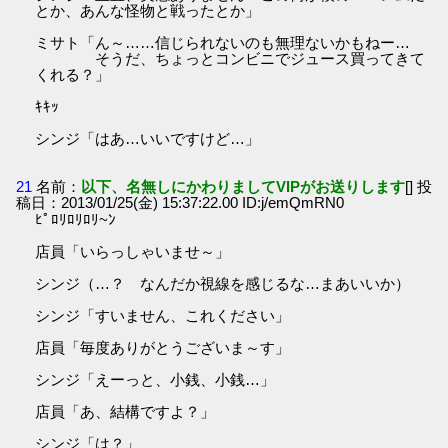
とか、あんな怪物と戦ったとか」
ミサト「ん～……信じられないのも無理ないかもねー…
そうだ、ちょっとコンビニでジュース買ってきて
くれる？」
ｷｷｯ
シンジ「はあ…いいですけど…」
21
名前：
以下、名無しにかわりましてVIPがお送りします
[] 投
稿日：2013/01/25(金) 15:37:22.00 ID:j/emQmRN0
ﾋﾟﾛﾘﾛﾘﾛﾘ~ﾝ
店員「いらっしゃいませ～」
シンジ（…？ なんだか視線を感じるな…まあいいか）
シンジ「すいません、これください」
店員「毎度ありがとうございま～す」
シンジ「えーっと、小銭、小銭…」
店員「あ、結構ですよ？」
シンジ「は？」