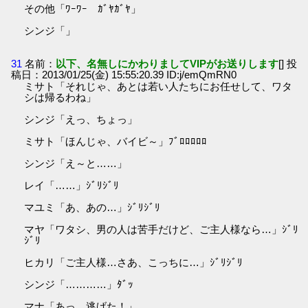
その他「ﾜｰﾜｰ ｶﾞﾔｶﾞﾔ」
シンジ「」
31
名前：
以下、名無しにかわりましてVIPがお送りします
[] 投
稿日：2013/01/25(金) 15:55:20.39 ID:j/emQmRN0
ミサト「それじゃ、あとは若い人たちにお任せして、ワタ
シは帰るわね」
シンジ「えっ、ちょっ」
ミサト「ほんじゃ、バイビ～」ﾌﾞﾛﾛﾛﾛﾛ
シンジ「え～と……」
レイ「……」ｼﾞﾘｼﾞﾘ
マユミ「あ、あの…」ｼﾞﾘｼﾞﾘ
マヤ「ワタシ、男の人は苦手だけど、ご主人様なら…」ｼﾞﾘ
ｼﾞﾘ
ヒカリ「ご主人様…さあ、こっちに…」ｼﾞﾘｼﾞﾘ
シンジ「…………」ﾀﾞｯ
マナ「あっ、逃げた！」