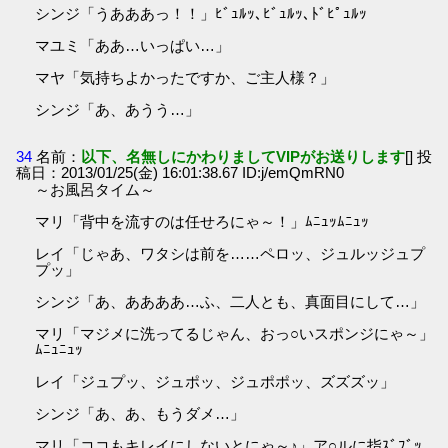
シンジ「うあああっ！！」ﾋﾞｭﾙｯ､ﾋﾞｭﾙｯ､ﾄﾞﾋﾟｭﾙｯ
マユミ「ああ…いっぱい…」
マヤ「気持ちよかったですか、ご主人様？」
シンジ「あ、あうう…」
34
名前：
以下、名無しにかわりましてVIPがお送りします
[] 投
稿日：2013/01/25(金) 16:01:38.67 ID:j/emQmRN0
～お風呂タイム～
マリ「背中を流すのは任せろにゃ～！」ﾑﾆｭｯﾑﾆｭｯ
レイ「じゃあ、ワタシは前を……ペロッ、ジュルッジュプ
プッ」
シンジ「あ、ああああ…ふ、二人とも、真面目にして…」
マリ「マジメに洗ってるじゃん、おっ○いスポンジにゃ～」
ﾑﾆｭﾆｭｯ
レイ「ジュプッ、ジュポッ、ジュポポッ、ズズズッ」
シンジ「あ、あ、もうダメ…」
マリ「ココもキレイにしないとにゃ～♪」ア○ルに指ｽﾞﾌﾞｯ