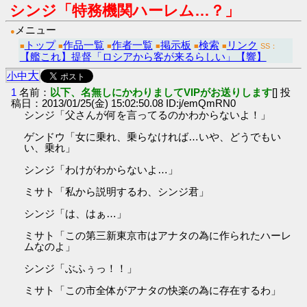
シンジ「特務機関ハーレム…？」
メニュー
●
トップ
作品一覧
作者一覧
掲示板
検索
リンク
■
■
■
■
■
■
SS：
【艦これ】提督「ロシアから客が来るらしい」【響】
大
小
中
1
名前：
以下、名無しにかわりましてVIPがお送りします
[] 投
稿日：2013/01/25(金) 15:02:50.08 ID:j/emQmRN0
シンジ「父さんが何を言ってるのかわからないよ！」
ゲンドウ「女に乗れ、乗らなければ…いや、どうでもい
い、乗れ」
シンジ「わけがわからないよ…」
ミサト「私から説明するわ、シンジ君」
シンジ「は、はぁ…」
ミサト「この第三新東京市はアナタの為に作られたハーレ
ムなのよ」
シンジ「ぶふぅっ！！」
ミサト「この市全体がアナタの快楽の為に存在するわ」