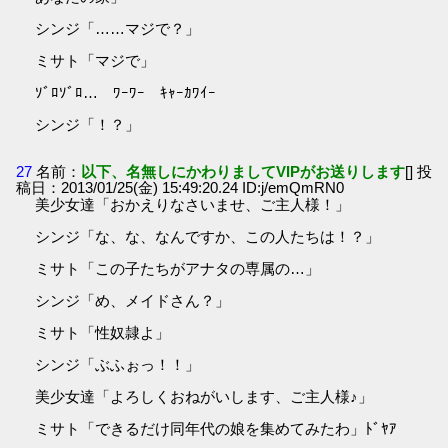
シンジ「……マジで？」
ミサト「マジで」
ｿﾞﾛｿﾞﾛ… ﾜｰﾜｰ ｷｬｰｶﾜｲｰ
シンジ「！？」
27
名前：
以下、名無しにかわりましてVIPがお送りします
[] 投
稿日：2013/01/25(金) 15:49:20.24 ID:j/emQmRN0
美少女達「おかえりなさいませ、ご主人様！」
シンジ「な、な、なんですか、この人たちは！？」
ミサト「この子たちがアナタの専属の…」
シンジ「め、メイドさん？」
ミサト「性奴隷よ」
シンジ「ぶふぉっ！！」
美少女達「よろしくおねがいします、ご主人様♪」
ミサト「できるだけ同年代の娘を集めてみたわ」ﾄﾞﾔｱ