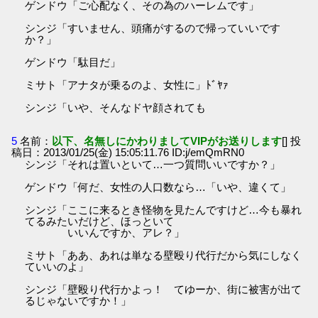
ゲンドウ「ご心配なく、その為のハーレムです」
シンジ「すいません、頭痛がするので帰っていいです
か？」
ゲンドウ「駄目だ」
ミサト「アナタが乗るのよ、女性に」ﾄﾞﾔｧ
シンジ「いや、そんなドヤ顔されても
5
名前：
以下、名無しにかわりましてVIPがお送りします
[] 投
稿日：2013/01/25(金) 15:05:11.76 ID:j/emQmRN0
シンジ「それは置いといて…一つ質問いいですか？」
ゲンドウ「何だ、女性の人口数なら…「いや、違くて」
シンジ「ここに来るとき怪物を見たんですけど…今も暴れ
てるみたいだけど、ほっといて
いいんですか、アレ？」
ミサト「ああ、あれは単なる壁殴り代行だから気にしなく
ていいのよ」
シンジ「壁殴り代行かよっ！ てゆーか、街に被害が出て
るじゃないですか！」