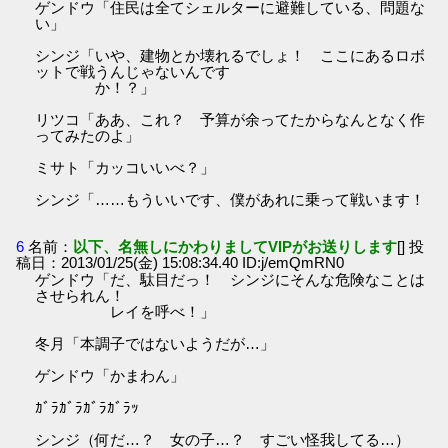
ゲンドウ「住民は全てシェルターに避難している、問題な
い」
シンジ「いや、建物とか壊れるでしょ！ ここにあるロボ
ットで戦うんじゃないんです
か！？」
リツコ「ああ、これ？ 予算が余ってたからなんとなく作
ってみたのよ」
ミサト「カッコいいべ？」
シンジ「……もういいです、僕があれに乗って戦います！
6
名前：
以下、名無しにかわりましてVIPがお送りします
[] 投
稿日：2013/01/25(金) 15:08:34.40 ID:j/emQmRN0
ゲンドウ「だ、駄目だっ！ シンジにそんな危険なことは
させられん！
レイを呼べ！」
冬月「本調子ではないようだが…」
ゲンドウ「かまわん」
ｶﾞﾗｶﾞﾗｶﾞﾗｶﾞﾗｯ
シンジ（何だ…？ 女の子…？ すごい怪我してる…）