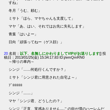
すね」
冬月「うむ、頼む」
ミサト「ほら、マヤちゃんも支度して」
マヤ「あ、はい、それではお先に失礼します」
青葉「はいよー」
日向「頑張ってねー（ゲス顔）」
20
名前：
以下、名無しにかわりましてVIPがお送りします
[] 投
稿日：2013/01/25(金) 15:34:17.83 ID:j/emQmRN0
～帰りの車内～
シンジ「……何処行くんですか？」
ミサト「シンジ君に用意された自宅よ～」
ﾌﾞﾛﾛﾛﾛﾛ
シンジ「……」
マヤ「シンジ君、どうしたの？」
シンジ「正直、実感ありません…この街が僕のハーレムだ