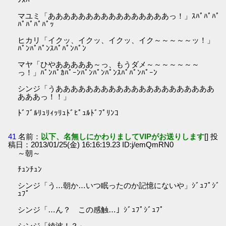
マユミ「ああああああああああああああああっ！」ｽﾊﾟﾊﾟﾊﾟ
ﾊﾟﾊﾟﾊﾟﾊﾟｯ
ヒカリ「イクッ、イクッ、イクッ、イク～～～～～ッ！」
ﾊﾟﾝﾊﾟﾊﾟﾝｽﾊﾟﾊﾟﾝﾊﾟﾝ
マヤ「ひやあああああ～っ、もうダメ～～～～～～～
っ！」ﾊﾟﾝﾊﾟｶﾊﾟｰﾝﾊﾟﾝﾊﾟﾝﾊﾟﾝｽﾊﾟﾊﾟﾝﾊﾟｰﾝ
シンジ「うあああああああああああああああああああああ
あああっ！！」
ﾄﾞﾌﾞﾙﾘｭﾘｨｯﾘｭﾄﾞﾋﾟｭﾙﾄﾞﾌﾟﾘﾝｺ
41
名前：
以下、名無しにかわりましてVIPがお送りします
[] 投
稿日：2013/01/25(金) 16:16:19.23 ID:j/emQmRN0
～朝～
ﾁｭﾝﾁｭﾝ
シンジ「う…朝か…いつ眠ったのか記憶にないや」ｼﾞｭﾌﾟｼﾞ
ｭﾌﾟ
シンジ「…ん？ この感触…」ｼﾞｭﾌﾟｼﾞｭﾌﾟ
シンジ「綾波！？」