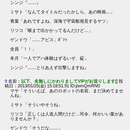
シンジ『……』
ミサト「なんてタイトルだったかしら、あの映画…」
青葉「あれですよね、深海で宇宙船発見するヤツ」
リツコ「喉まで出かかってるんだけど…」
ゲンドウ「……アビス」ﾎﾞｿｯ
全員「！！」
冬月「一人でアハ体験はずるいぞ、碇」
シンジ『……とりあえず出撃しますね』
9
名前：
以下、名無しにかわりましてVIPがお送りします
[] 投
稿日：2013/01/25(金) 15:18:51.91 ID:j/emQmRN0
マヤ「そういえば、あのロボットの名前、まだ決めてませ
んね」
ミサト「そういやそうね」
リツコ「正しくは人造人間だけど…司令、何かいい案があ
りませんか？」
ゲンドウ「そうだな……」