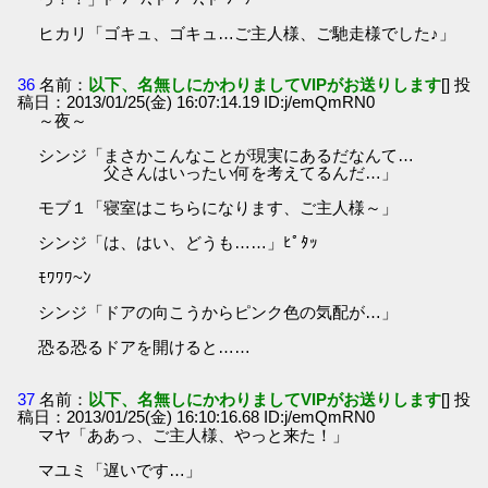
ヒカリ「ゴキュ、ゴキュ…ご主人様、ご馳走様でした♪」
36
名前：
以下、名無しにかわりましてVIPがお送りします
[] 投
稿日：2013/01/25(金) 16:07:14.19 ID:j/emQmRN0
～夜～
シンジ「まさかこんなことが現実にあるだなんて…
父さんはいったい何を考えてるんだ…」
モブ１「寝室はこちらになります、ご主人様～」
シンジ「は、はい、どうも……」ﾋﾟﾀｯ
ﾓﾜﾜﾜ~ﾝ
シンジ「ドアの向こうからピンク色の気配が…」
恐る恐るドアを開けると……
37
名前：
以下、名無しにかわりましてVIPがお送りします
[] 投
稿日：2013/01/25(金) 16:10:16.68 ID:j/emQmRN0
マヤ「ああっ、ご主人様、やっと来た！」
マユミ「遅いです…」