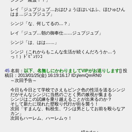
レイ「ジュプジュプ…おはひょうほはいはふ、ほひゅひん
はま…ジュプジュプ」
シンジ「な、何してるの…？」
レイ「ジュプ…朝の御奉仕……ジュプジュプ」
シンジ「は、はは……」
シンジ（これからもこんな生活が続くんだろうか…う
っ！）ﾄﾞﾋﾟｭﾘﾝｺ
45
名前：
以下、名無しにかわりましてVIPがお送りします
[] 投
稿日：2013/01/25(金) 16:19:16.17 ID:j/emQmRN0
～次回予告～
今日も今日とて学校でさえもピンク色の性活を送るシンジ
だがそんなシンジに当然のごとく男の嫉視が集まる
シンジはこの試練を乗り越えることが出来るのか？
そして新たに現れた壁殴り代行が街を襲う！
次回「すまんな、転校生、ワシは男としてお前を殴らなア
カン」
次回もハーレム、ハーレムゥ！