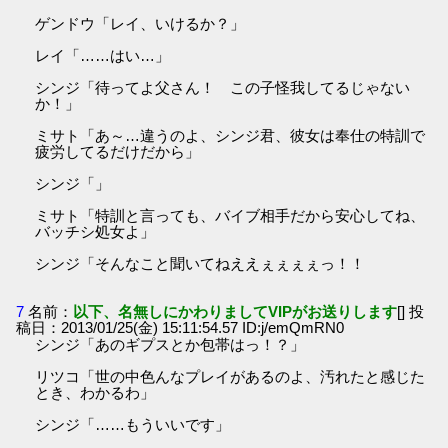
ゲンドウ「レイ、いけるか？」
レイ「……はい…」
シンジ「待ってよ父さん！ この子怪我してるじゃない
か！」
ミサト「あ～…違うのよ、シンジ君、彼女は奉仕の特訓で
疲労してるだけだから」
シンジ「」
ミサト「特訓と言っても、バイブ相手だから安心してね、
バッチシ処女よ」
シンジ「そんなこと聞いてねええぇぇぇぇっ！！
7
名前：
以下、名無しにかわりましてVIPがお送りします
[] 投
稿日：2013/01/25(金) 15:11:54.57 ID:j/emQmRN0
シンジ「あのギプスとか包帯はっ！？」
リツコ「世の中色んなプレイがあるのよ、汚れたと感じた
とき、わかるわ」
シンジ「……もういいです」