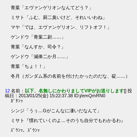
青葉「エヴァンゲリオンなんてどう？」
ミサト「ふむ、厨二臭いけど、それいいわね」
マヤ「では、エヴァンゲリオン、リフトオフ！」
ゲンドウ「青葉二尉……」
青葉「なんすか、司令？」
ゲンドウ「減俸二か月……」
青葉「ちょ！！」
冬月（ガンダム系の名前を付けたかったのだな、碇……）
12
名前：
以下、名無しにかわりましてVIPがお送りします
[] 投
稿日：2013/01/25(金) 15:22:37.38 ID:j/emQmRN0
ｶﾞﾀﾝｯ
シンジ「うぅ…Gがこんなに凄いだなんて」
ミサト『慣れていくのよ…そのうち自分でもわかるわ』
ｽﾞｳﾝｯ、ｽﾞｳﾝｯ