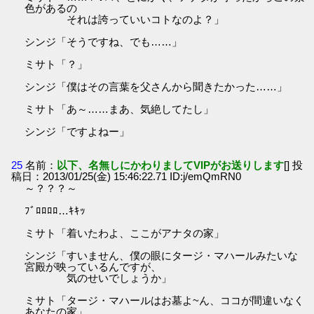
色があるの
それは誇っていいコトなのよ？」
シンジ「そうですね、でも……」
ミサト「？」
シンジ「僕はその言葉を父さんから聞きたかった……」
ミサト「あ～……まあ、気絶してたし」
シンジ「ですよねー」
25
名前：
以下、名無しにかわりましてVIPがお送りします
[] 投
稿日：2013/01/25(金) 15:46:22.71 ID:j/emQmRN0
～？？？～
ﾌﾞﾛﾛﾛﾛ…ｷｷｯ
ミサト「着いたわよ、ここがアナタの家」
シンジ「すいません、僕の眼にタージ・マハールみたいな
宮殿が映っているんですが、
気のせいでしょうか」
ミサト「タージ・マハールはお墓よ~ん、ココが間違いなく
あなたの家」