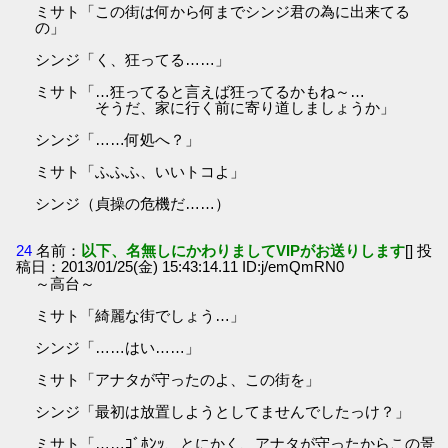
ミサト「この街は何から何までシンジ君の為に出来てる
の」
シンジ「く、狂ってる……」
ミサト「…狂ってると言えば狂ってるかもね～…
そうだ、家に行く前に寄り道しましょうか」
シンジ「……何処へ？」
ミサト「ふふふ、いいトコよ」
シンジ（貞操の危機だ……）
24
名前：
以下、名無しにかわりましてVIPがお送りします
[] 投
稿日：2013/01/25(金) 15:43:14.11 ID:j/emQmRN0
～高台～
ミサト「綺麗な街でしょう…」
シンジ「……はい……」
ミサト「アナタが守ったのよ、この街を」
シンジ「最初は放置しようとしてませんでしたっけ？」
ミサト「……ｺﾞﾎﾝｯ、とにかく、アナタが守ったからこの景