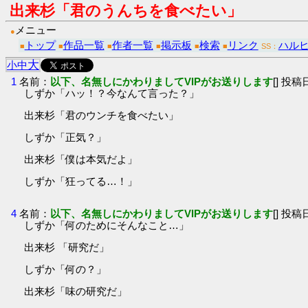
出来杉「君のうんちを食べたい」
メニュー
●
トップ
作品一覧
作者一覧
掲示板
検索
リンク
ハル
■
■
■
■
■
■
SS：
大
小
中
1
名前：
以下、名無しにかわりましてVIPがお送りします
[] 投稿日
しずか「ハッ！？今なんて言った？」
出来杉「君のウンチを食べたい」
しずか「正気？」
出来杉「僕は本気だよ」
しずか「狂ってる…！」
4
名前：
以下、名無しにかわりましてVIPがお送りします
[] 投稿日
しずか「何のためにそんなこと…」
出来杉 「研究だ」
しずか「何の？」
出来杉「味の研究だ」