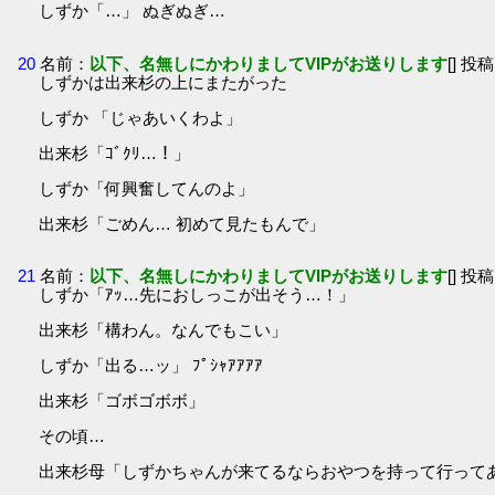
しずか「…」 ぬぎぬぎ…
20
名前：
以下、名無しにかわりましてVIPがお送りします
[] 投稿
しずかは出来杉の上にまたがった
しずか 「じゃあいくわよ」
出来杉「ｺﾞｸﾘ…！」
しずか「何興奮してんのよ」
出来杉「ごめん… 初めて見たもんで」
21
名前：
以下、名無しにかわりましてVIPがお送りします
[] 投稿
しずか「ｱｯ…先におしっこが出そう…！」
出来杉「構わん。なんでもこい」
しずか「出る…ッ」 ﾌﾟｼｬｱｱｱｱ
出来杉「ゴボゴボボ」
その頃…
出来杉母「しずかちゃんが来てるならおやつを持って行って