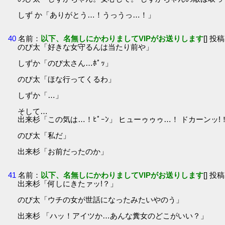
しず か「ありがとう…！うっうっ…！」
40
名前：
以下、名無しにかわりましてVIPがお送りします
[] 投稿
のび太「好きな女守るんは当たり前や」
しずか「のび太さん…ﾎﾟｯ」
のび太「ほな行ってくるわ」
しずか「…」
そして…
出来杉「この気は…！ﾋﾟｰﾝ」 ヒューゥゥゥ…！ ドカーンッ!
のび太「私だ」
出来杉「お前だったのか」
41
名前：
以下、名無しにかわりましてVIPがお送りします
[] 投稿
出来杉「何しにきたァッ!？」
のび太「ウチの女が世話になったみたいやのう」
出来杉 「ハッ！アイツか…あんな糞女のどこがいい？」