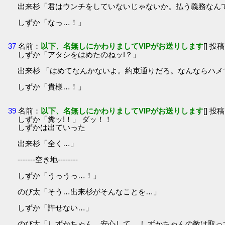
出来杉「君はウンチをしていないじゃないか。払う義務なん
しずか「なっ…！」
37
名前：
以下、名無しにかわりましてVIPがお送りします
[] 投稿
しずか「アタシをはめたのねッ!？」
出来杉 「はめてなんかないよ。約束通りだろ。なんならハメ
しずか「貴様…！」
39
名前：
以下、名無しにかわりましてVIPがお送りします
[] 投稿
しずか「糞ッ!！」 ダッ！！
しずかは出ていった
出来杉「全く…」
-------空き地--------
しずか「うっうっ…！」
のび太「そう…出来杉がそんなことを…」
しずか「許せない…」
のび太「しずかちゃん。安心して。 しずかちゃんの敵は取っ