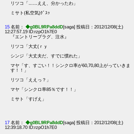
リツコ「……ええ、分かったわ」
ミサト(私空気)ｸﾞｽｯ
15
名前：
◆g0BL9RPa8ddD
[saga] 投稿日：2012/12/08(土)
12:27:57.19 ID:rzpO1h7E0
『エントリープラグ、注水』
リツコ「大丈(ｒｙ
シンジ「大丈夫だ、すでに慣れた」
マヤ「す、すごい！！シンクロ率が60,70,80上がっていきま
す！！」
リツコ「ええっ？」
マヤ「シンクロ率85％です！！」
ミサト「すげえ」
17
名前：
◆g0BL9RPa8ddD
[saga] 投稿日：2012/12/08(土)
12:39:18.70 ID:rzpO1h7E0