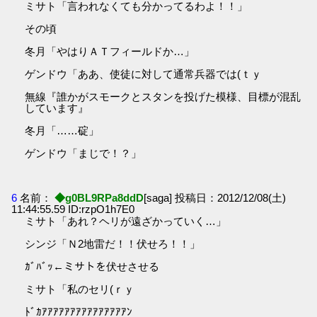
ミサト「言われなくても分かってるわよ！！」
その頃
冬月「やはりＡＴフィールドか…」
ゲンドウ「ああ、使徒に対して通常兵器では(ｔｙ
無線『誰かがスモークとスタンを投げた模様、目標が混乱
しています』
冬月「……碇」
ゲンドウ「まじで！？」
6
名前：
◆g0BL9RPa8ddD
[saga] 投稿日：2012/12/08(土)
11:44:55.59 ID:rzpO1h7E0
ミサト「あれ？ヘリが遠ざかっていく…」
シンジ「Ｎ2地雷だ！！伏せろ！！」
ｶﾞﾊﾞｯ←ミサトを伏せさせる
ミサト「私のセリ(ｒｙ
ﾄﾞｶｱｱｱｱｱｱｱｱｱｱｱｱｱｱｱﾝ