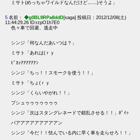
ミサト(めっちゃワイルドなんだけど……)そうよ」
5
名前：
◆g0BL9RPa8ddD
[saga] 投稿日：2012/12/08(土)
11:44:29.26 ID:rzpO1h7E0
色々車で回避、逃走中
シンジ「何なんだあいつは？」
ミサト「あれは(ｒｙ
ﾋﾟｶｧｱｱｱｱｱｱﾝ
シンジ「ちっ！！スモークを使う！！」
ミサト「ちょ(ｒｙ
シンジ「くらいやがれ！！」
プシュゥゥゥゥゥゥゥ
シンジ「次はスタングレネードで錯乱させる！！」ﾎﾟｲｯ
パアアアアアアアアアン
シンジ「今だ！！怯んでいる内に早く車を走らせろ！！」