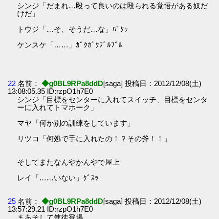
シンジ「だまれ…殴って良いのは殴られる覚悟がある奴だ
けだ」
トウジ「…そ、そうだ…な」ﾊﾞﾀｯ
ケンスケ「……」ｶﾞｸｶﾞｸﾌﾞﾙﾌﾞﾙ
22
名前：
◆g0BL9RPa8ddD
[saga] 投稿日：2012/12/08(土)
13:08:05.35 ID:rzpO1h7E0
シンジ「目標をセンターに入れてスイッチ、目標をセンタ
ーに入れてトマホーク」
マヤ「何か別の訓練をしています」
リツコ「何処で手に入れたの！？その斧！！」
そしてまたなんやかんやで屋上
レイ「……いない」ｸﾞｽｯ
25
名前：
◆g0BL9RPa8ddD
[saga] 投稿日：2012/12/08(土)
13:57:29.21 ID:rzpO1h7E0
まあそして使徒登場