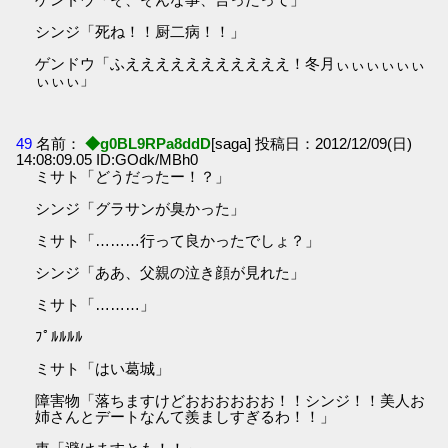
シンジ「死ね！！厨二病！！」
ゲンドウ「ふえええええええええええ！冬月ぃぃぃぃぃぃ
ぃぃぃ」
49
名前：
◆g0BL9RPa8ddD
[saga] 投稿日：2012/12/09(日)
14:08:09.05 ID:GOdk/MBh0
ミサト「どうだったー！？」
シンジ「グラサンが臭かった」
ミサト「………行って良かったでしょ？」
シンジ「ああ、父親の泣き顔が見れた」
ミサト「………」
ﾌﾟﾙﾙﾙﾙ
ミサト「はい葛城」
障害物「落ちますけどおおおおおお！！シンジ！！美人お
姉さんとデートなんて羨ましすぎるわ！！」