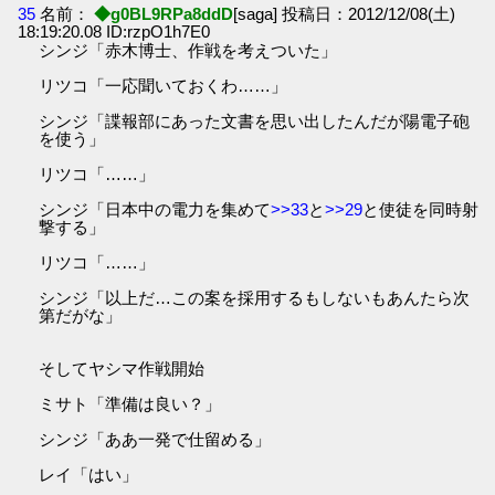
35
名前：
◆g0BL9RPa8ddD
[saga] 投稿日：2012/12/08(土)
18:19:20.08 ID:rzpO1h7E0
シンジ「赤木博士、作戦を考えついた」
リツコ「一応聞いておくわ……」
シンジ「諜報部にあった文書を思い出したんだが陽電子砲
を使う」
リツコ「……」
シンジ「日本中の電力を集めて
>>33
と
>>29
と使徒を同時射
撃する」
リツコ「……」
シンジ「以上だ…この案を採用するもしないもあんたら次
第だがな」
そしてヤシマ作戦開始
ミサト「準備は良い？」
シンジ「ああ一発で仕留める」
レイ「はい」