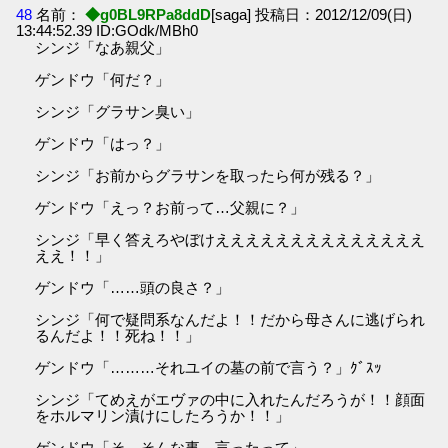
48
名前：
◆g0BL9RPa8ddD
[saga] 投稿日：2012/12/09(日)
13:44:52.39 ID:GOdk/MBh0
シンジ「なあ親父」
ゲンドウ「何だ？」
シンジ「グラサン臭い」
ゲンドウ「はっ？」
シンジ「お前からグラサンを取ったら何が残る？」
ゲンドウ「えっ？お前って…父親に？」
シンジ「早く答えろやぼけええええええええええええええ
ええ！！」
ゲンドウ「……頭の良さ？」
シンジ「何で疑問系なんだよ！！だから母さんに逃げられ
るんだよ！！死ね！！」
ゲンドウ「………それユイの墓の前で言う？」ｸﾞｽｯ
シンジ「てめえがエヴァの中に入れたんだろうが！！顔面
をホルマリン漬けにしたろうか！！」
ゲンドウ「そ、そんな事、言ったって」