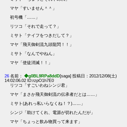
マヤ「すいません＾＾」
初号機「……」
リツコ「それで走って？」
ミサト「ナイフをつきだして？」
マヤ「飛天御剣流九頭龍閃！！」
ミサト「なんでやねん」
マヤ「使徒消滅！！」
26
名前：
◆g0BL9RPa8ddD
[saga] 投稿日：2012/12/08(土)
14:02:06.02 ID:rzpO1h7E0
リツコ「すごいわねシンジ君」
マヤ「まさか飛天御剣流の伝承者だとは……」
ミサト(あれっ私いらなくね！？)……」
シンジ「助けてくれ、電源が切れたんだが」
マヤ「ちょっと飲み物買って来ます」