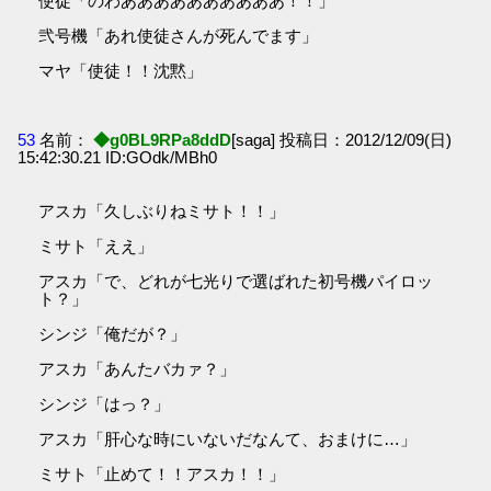
使徒「のわああああああああああ！！」
弐号機「あれ使徒さんが死んでます」
マヤ「使徒！！沈黙」
53
名前：
◆g0BL9RPa8ddD
[saga] 投稿日：2012/12/09(日)
15:42:30.21 ID:GOdk/MBh0
アスカ「久しぶりねミサト！！」
ミサト「ええ」
アスカ「で、どれが七光りで選ばれた初号機パイロッ
ト？」
シンジ「俺だが？」
アスカ「あんたバカァ？」
シンジ「はっ？」
アスカ「肝心な時にいないだなんて、おまけに…」
ミサト「止めて！！アスカ！！」