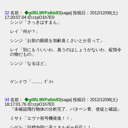
32
名前：
◆g0BL9RPa8ddD
[saga] 投稿日：2012/12/08(土)
17:20:07.04 ID:rzpO1h7E0
シンジ「さっきはすまん」
レイ「何が？」
シンジ「お前の眼鏡を加齢臭くさいとか言って」
レイ「別にもういいわ、臭うのはしょうがないわ、碇指令
の物だもの」
シンジ「なるほど」
ゲンドウ「……」ｸﾞｽｯ
34
名前：
◆g0BL9RPa8ddD
[saga] 投稿日：2012/12/08(土)
18:17:01.76 ID:rzpO1h7E0
『未確認飛行物体の分析完了、パターン青、使徒と確認』
ミサト「エヴァ初号機発進！！」
シゲル「目標内部に高エネルギー反応！！」