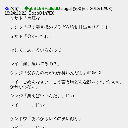
36
名前：
◆g0BL9RPa8ddD
[saga] 投稿日：2012/12/08(土)
18:24:12.22 ID:rzpO1h7E0
ミサト「馬鹿な…」
シンジ「早く零号機のプラグを強制排出させろ！！」
ミサト「分かったわ」
そしてまあいろいろあって
レイ「何、泣いてるの？」
シンジ「父さんのめがねが臭いんだよ」ﾎﾟﾛﾎﾟﾛ
レイ「ごめんなさい。こう言う時どんな顔をすればいいの
か分からない」
シンジ「笑えばいいんだよ」ﾄﾞﾔｧ
レイ「……」ﾄﾞﾔｧ
ゲンドウ「あれからレイの笑い顔が」
レイ「……」ﾄﾞﾔｧ