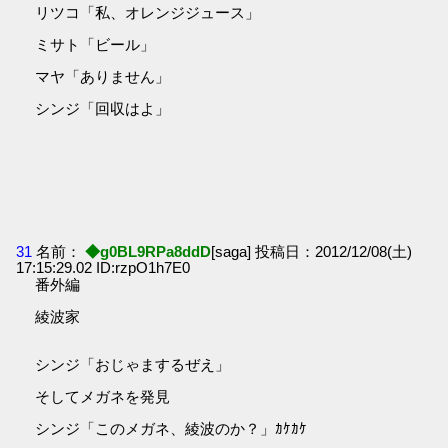
リツコ「私、オレンジジュース」
ミサト「ビール」
マヤ「ありません」
シンジ「回収はよ」
31
名前：
◆g0BL9RPa8ddD
[saga] 投稿日：2012/12/08(土)
17:15:29.02 ID:rzpO1h7E0
番外編
綾波家
シンジ「おじゃまするぜえ」
そしてメガネを発見
シンジ「このメガネ、綾波のか？」ｶｹｶｹ