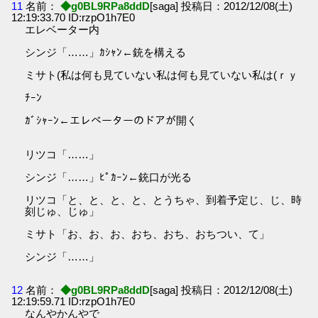
11
名前：
◆g0BL9RPa8ddD
[saga] 投稿日：2012/12/08(土)
12:19:33.70 ID:rzpO1h7E0
エレベーター内
シンジ「……」ｶｼｬﾝ←銃を構える
ミサト(私は何も見ていない私は何も見ていない私は(ｒｙ
ﾁｰﾝ
ｶﾞｼｬｰﾝ←エレベーターのドアが開く
リツコ「……」
シンジ「……」ﾋﾟｶｰﾝ←銃口が光る
リツコ「と、と、と、と、とうちゃ、到着予定じ、じ、時
刻じゅ、じゅ」
ミサト「お、お、お、おち、おち、おちつい、て」
シンジ「……」
12
名前：
◆g0BL9RPa8ddD
[saga] 投稿日：2012/12/08(土)
12:19:59.71 ID:rzpO1h7E0
なんやかんやで