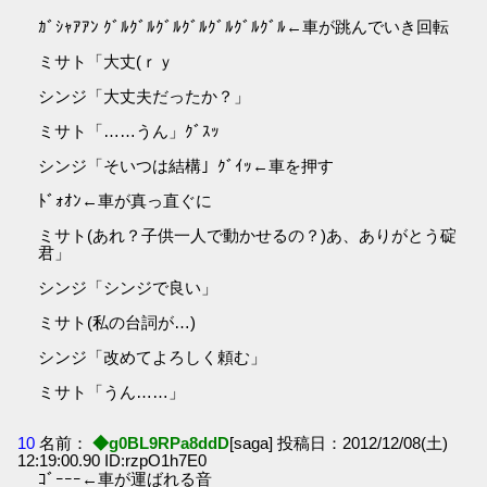
ｶﾞｼｬｱｱﾝ ｸﾞﾙｸﾞﾙｸﾞﾙｸﾞﾙｸﾞﾙｸﾞﾙｸﾞﾙ←車が跳んでいき回転
ミサト「大丈(ｒｙ
シンジ「大丈夫だったか？」
ミサト「……うん」ｸﾞｽｯ
シンジ「そいつは結構」ｸﾞｲｯ←車を押す
ﾄﾞｫｵﾝ←車が真っ直ぐに
ミサト(あれ？子供一人で動かせるの？)あ、ありがとう碇
君」
シンジ「シンジで良い」
ミサト(私の台詞が…)
シンジ「改めてよろしく頼む」
ミサト「うん……」
10
名前：
◆g0BL9RPa8ddD
[saga] 投稿日：2012/12/08(土)
12:19:00.90 ID:rzpO1h7E0
ｺﾞｰｰｰ←車が運ばれる音