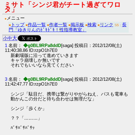
ミサト「シンジ君がチート過ぎてワロ
タ」
メニュー
●
トップ
作品一覧
作者一覧
掲示板
検索
リンク
長
■
■
■
■
■
■
SS：
門「ゆきりんのﾄﾞｷﾄﾞｷ！性指導教室」
大
小
中
1
名前：
◆g0BL9RPa8ddD
[saga] 投稿日：2012/12/08(土)
11:40:38.86 ID:rzpO1h7E0
新劇場版に沿って進めていきます
キャラ崩壊しか無いです
それでもいいなら見てください
3
名前：
◆g0BL9RPa8ddD
[saga] 投稿日：2012/12/08(土)
11:42:47.77 ID:rzpO1h7E0
シンジ「駄目だ、携帯は繋がりやがらねえ、バスも電車も
動かんこの分だと待ち合わせは無理だな」
シンジ「歩くか」
？？「………」
ﾊﾞｻﾊﾞｻﾊﾞｻｯ