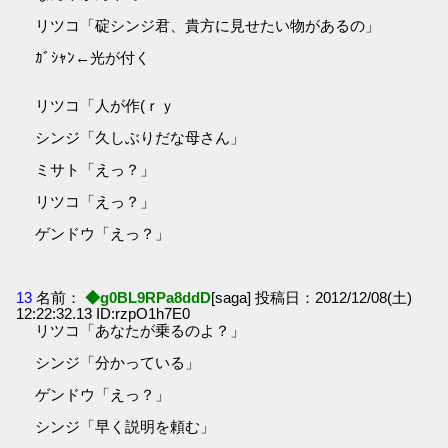
リツコ「碇シンジ君、貴方に見せたい物があるの」
ｶﾞｼｬﾝ←光が付く
リツコ「人が作(ｒｙ
シンジ「久しぶりだな母さん」
ミサト「えっ？」
リツコ「えっ？」
ゲンドウ「えっ？」
13
名前：
◆g0BL9RPa8ddD
[saga] 投稿日：2012/12/08(土)
12:22:32.13 ID:rzpO1h7E0
リツコ「あなたが乗るのよ？」
シンジ「分かっている」
ゲンドウ「えっ？」
シンジ「早く説明を頼む」