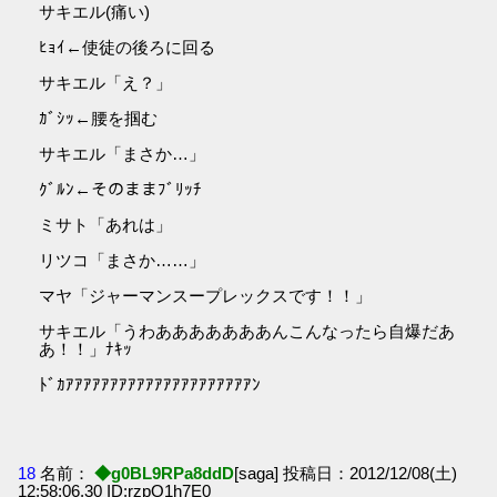
サキエル(痛い)
ﾋｮｲ←使徒の後ろに回る
サキエル「え？」
ｶﾞｼｯ←腰を掴む
サキエル「まさか…」
ｸﾞﾙﾝ←そのままﾌﾞﾘｯﾁ
ミサト「あれは」
リツコ「まさか……」
マヤ「ジャーマンスープレックスです！！」
サキエル「うわあああああああんこんなったら自爆だあ
あ！！」ﾅｷｯ
ﾄﾞｶｱｱｱｱｱｱｱｱｱｱｱｱｱｱｱｱｱｱｱｱｱﾝ
18
名前：
◆g0BL9RPa8ddD
[saga] 投稿日：2012/12/08(土)
12:58:06.30 ID:rzpO1h7E0