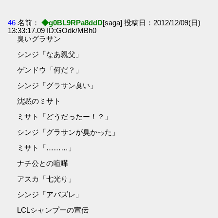
46
名前：
◆g0BL9RPa8ddD
[saga] 投稿日：2012/12/09(日)
13:33:17.09 ID:GOdk/MBh0
臭いグラサン
シンジ「なあ親父」
ゲンドウ「何だ？」
シンジ「グラサン臭い」
沈黙のミサト
ミサト「どうだったー！？」
シンジ「グラサンが臭かった」
ミサト「………」
ナチ公との喧嘩
アスカ「七光り」
シンジ「アバズレ」
LCLシャンプーの宣伝