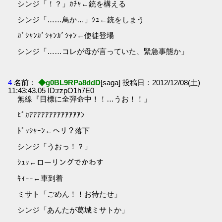
シンジ「！？」ｶﾁｬ←銃を構える
シンジ「……鳥か…」ｼｭ←銃をしまう
ｶﾞｼｬﾝｶﾞｼｬﾝｶﾞｼｬﾝ←使徒登場
シンジ「……コレが母が言っていた、緊急事態か」
4
名前：
◆g0BL9RPa8ddD
[saga] 投稿日：2012/12/08(土)
11:43:43.05 ID:rzpO1h7E0
無線『目標に全弾命中！！…うお！！」
ﾋﾟｶｱｱｱｱｱｱｱｱｱｱｱｱｱﾝ
ﾄﾞｯｼｬｰﾝ←ヘリ？落下
シンジ「うおっ！？」
ｼｭｯ←ローリングでかわす
ｷｨｰｰ←車到着
ミサト「ごめん！！お待たせ」
シンジ「あんたが葛城ミサトか」