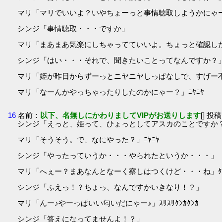
マリ「マリでいいよ？いやちょーっと事情聴取しようかにゃ
シンジ「事情聴取・・・ですか」
マリ「まあまあ気楽にしちゃってていいよ。ちょっと確認し
シンジ「はい・・・それで、聞きたいことってなんですか？
マリ「姫が昨日からずーっとニヤニヤしっぱなしで、すげー
マリ「なーんかやっちゃったりしたのかにゃー？」ﾆﾔﾆﾔ
16
名前：
以下、名無しにかわりましてVIPがお送りします
[] 投稿
シンジ「えっと、姫って、ひょっとしてアスカのことですか
マリ「そうそう。で、なにやった？」ﾆﾔﾆﾔ
シンジ「やったっていうか・・・やられたというか・・・」
マリ「へぇー？まあなんとなーく察しはつくけど・・・ね」ﾀﾞ
シンジ「ふえっ！？ちょっ、なんですかいきなり！？」
マリ「んー♪やーっぱいい匂いだにゃー♪」ｽﾘｽﾘｸﾝｶｸﾝｶ
シンジ「答えになってませんよ！？」