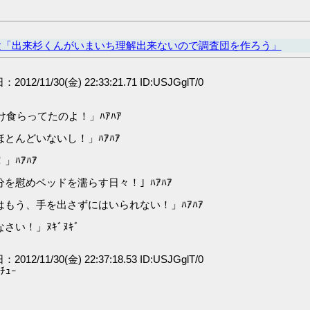
太「出来杉くんがいまいち理解出来ないので調査団を作ろう」
：2012/11/30(金) 22:33:21.71 ID:USJGglT/0
食らってたのよ！」ﾊｱﾊｱ
とんどいないし！」ﾊｱﾊｱ
ﾊｱﾊｱ
を慰めベッドを濡らす日々！」ﾊｱﾊｱ
もう、手を出さずにはいられない！」ﾊｱﾊｱ
い！」ﾇｷﾞﾇｷﾞ
：2012/11/30(金) 22:37:18.53 ID:USJGglT/0
ｭｰ