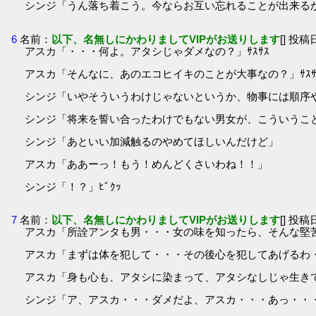
シンジ「うん落ち着こう。今ならお互い忘れることが出来る
6
名前：
以下、名無しにかわりましてVIPがお送りします
[] 投稿日
アスカ「・・・何よ。アタシじゃダメなの？」ｻｽｻｽ
アスカ「そんなに、あのエコヒイキのことが大事なの？」ｻｽｻ
シンジ「いやそういうわけじゃないというか、物事には順序
シンジ「将来を誓い合ったわけでもない男女が、こういうこ
シンジ「あといい加減触るのやめてほしいんだけど」
アスカ「ああーっ！もう！めんどくさいわね！！」
シンジ「！？」ﾋﾞｸｯ
7
名前：
以下、名無しにかわりましてVIPがお送りします
[] 投稿日
アスカ「所詮アンタも男・・・女の味を知ったら、そんな堅
アスカ「まずは体を犯して・・・その後心を犯してあげるわ・
アスカ「身も心も、アタシに染まって、アタシなしじゃ生きてい
シンジ「ア、アスカ・・・ダメだよ、アスカ・・・あっ・・・」ｽ