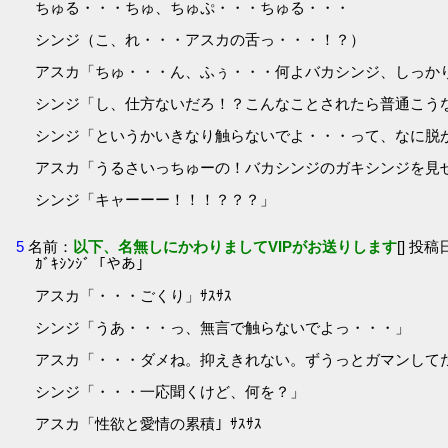
ちゅる・・・ちゅ、ちゅぷ・・・ちゅる・・・
シンジ（こ、れ・・・アスカの舌っ・・・！？）
アスカ「ちゅ・・・ん、ふぅ・・・何よバカシンジ、しっかり
シンジ「し、仕方ないだろ！？こんなことされたら普通こう
シンジ「というかいきなり触らないでよ・・・って、なに脱
アスカ「うるさいっちゅーの！バカシンジのガキシンジを見せな
シンジ「キャーーー！！！？？？」
5
名前：
以下、名無しにかわりましてVIPがお送りします
[] 投稿日
ｶﾞｷｼﾝｼﾞ「やあ」
アスカ「・・・ごくり」ｻｽｻｽ
シンジ「うあ・・・っ、無言で触らないでよっ・・・」
アスカ「・・・ダメね。抑えきれない。ずうっとガマンしてたし
シンジ「・・・一応聞くけど、何を？」
アスカ「性欲と愛情の累積」ｻｽｻｽ