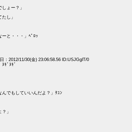
でしょー？」
てたし」
ーと・・・」ﾍﾟﾛｯ
日：2012/11/30(金) 23:06:58.56 ID:USJGglT/0
ｷﾞﾇｷﾞ
んでもしていいんだよ？」ﾀﾕﾝ
よ？」