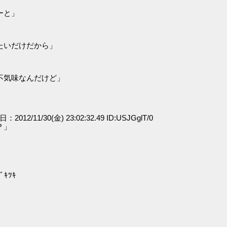
ーと」
たいだけだから」
」
不気味なんだけど」
日：2012/11/30(金) 23:02:32.49 ID:USJGglT/0
？」
ｷﾂｷ