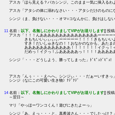
アスカ「ほら見える？バカシンジ。このまま一気に挿入るわ
アスカ「アタシの体に溺れなさい・・・アタシだけのものに
シンジ（ま、負けない・・・オマ○コなんかに、負けはしない・・・
11
名前：
以下、名無しにかわりましてVIPがお送りします
[] 投稿
アスカ「！！！んあああああああああああああああーーーー
きもちいいぃぃぃぃーーーーー！！！！きもちいいよ
すき！だいしゅきなの！！おなかのなかも、あたまの
ああああああああああああ！！！！！！！イクっ！イ
だめっ！イクっ！ふあああああっ！！！！ああああああああ
シンジ「・・・どうしよう、勝ってしまった」ﾄﾞﾋﾟｭﾄﾞﾋﾟｭ!
アスカ「んぅ・・・えへへ。シンジぃ・・・だぁーいすきっ」ｽ
シンジ（なにこの可愛い生き物）ﾅﾃﾞﾅﾃﾞ
14
名前：
以下、名無しにかわりましてVIPがお送りします
[] 投稿
～翌日～
マリ「やっほーワンコくん！遊びにきたよーっ」
シンジ「あ、えっ・・・と、真希波さん・・・でしたっけ？