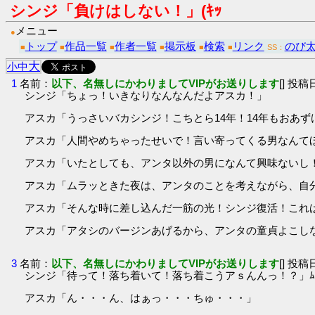
シンジ「負けはしない！」(ｷｯ
メニュー
●
トップ
作品一覧
作者一覧
掲示板
検索
リンク
のび
■
■
■
■
■
■
SS：
大
小
中
1
名前：
以下、名無しにかわりましてVIPがお送りします
[] 投稿日
シンジ「ちょっ！いきなりなんなんだよアスカ！」
アスカ「うっさいバカシンジ！こちとら14年！14年もおあずけ
アスカ「人間やめちゃったせいで！言い寄ってくる男なんてほ
アスカ「いたとしても、アンタ以外の男になんて興味ないし！」
アスカ「ムラッときた夜は、アンタのことを考えながら、自分
アスカ「そんな時に差し込んだ一筋の光！シンジ復活！これは
アスカ「アタシのバージンあげるから、アンタの童貞よこしなさ
3
名前：
以下、名無しにかわりましてVIPがお送りします
[] 投稿日
シンジ「待って！落ち着いて！落ち着こうアｓんんっ！？」ﾑﾁ
アスカ「ん・・・ん、はぁっ・・・ちゅ・・・」