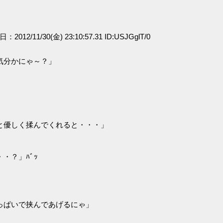
日：2012/11/30(金) 23:10:57.31 ID:USJGglT/0
気分かにゃ～？」
」
と優しく揉んでくれると・・・」
・？」ﾊﾞｯ
っぱいで挟んであげるにゃ」
」