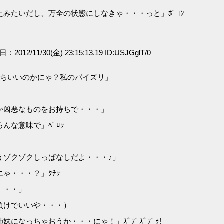
みたいだし、万全の状態にしなきゃ・・・っと」ﾎﾟﾖﾝ
日：2012/11/30(金) 23:15:13.19 ID:USJGglT/0
持ちいいのかにゃ？私のパイズリ」
か凶悪なものをお持ちで・・・」
んな意味で」ﾍﾟﾛｯ
うゾクゾクしっぱなしだよ・・・♪」
ゃ・・・？」ｸﾁｯ
・・・」
負けでいいや・・・）
なっちゃおうか・・・にゃ！」ｽﾞﾌﾟｽﾞﾌﾟｩ!