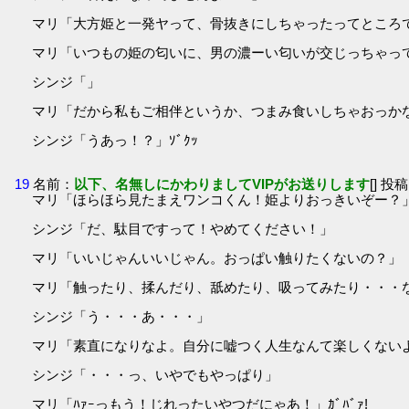
マリ「大方姫と一発ヤって、骨抜きにしちゃったってところ
マリ「いつもの姫の匂いに、男の濃ーい匂いが交じっちゃっ
シンジ「」
マリ「だから私もご相伴というか、つまみ食いしちゃおっかな
シンジ「うあっ！？」ｿﾞｸｯ
19
名前：
以下、名無しにかわりましてVIPがお送りします
[] 投稿
マリ「ほらほら見たまえワンコくん！姫よりおっきいぞー？」ﾇ
シンジ「だ、駄目ですって！やめてください！」
マリ「いいじゃんいいじゃん。おっぱい触りたくないの？」
マリ「触ったり、揉んだり、舐めたり、吸ってみたり・・・な
シンジ「う・・・あ・・・」
マリ「素直になりなよ。自分に嘘つく人生なんて楽しくない
シンジ「・・・っ、いやでもやっぱり」
マリ「ﾊｧｰっもう！じれったいやつだにゃあ！」ｶﾞﾊﾞｧ!