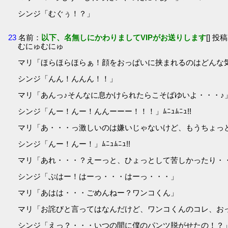
シンジ「むぐぅ！？」
23
名前：
以下、名無しにかわりましてVIPがお送りします
[] 投稿
むにゅむにゅ
マリ「ほらほらほらぁ！顔をおっぱいに挟まれるのはどんな
シンジ「んん！んんん！！」
マリ「あんっ♪そんなに息かけられたらこそばゆいよ・・・♪
シンジ「んー！んー！んんーーー！！！」ﾑﾆｭﾑﾆｭ!!
マリ「あ・・・っ激しいのは嫌いじゃないけど、もうちょっ
シンジ「んー！んー！」ﾑﾆｭﾑﾆｭ!!
マリ「あれ・・・？えーっと、ひょっとして苦しかったり・・
シンジ「ぷはー！はーっ・・・はーっ・・・」
マリ「あはは・・・ごめんねー？ワンコくん」
マリ「お詫びと言ってはなんだけど、ワンコくんのコレ、お
シンジ「えっ？・・・いつの間に僕のパンツ脱がせたの！？