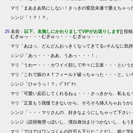
マリ「まあまあ気にしない！さっきの窒息未遂で萎えちゃった
シンジ「！？！？」
25
名前：
以下、名無しにかわりましてVIPがお送りします
[] 投稿
むぎゅっ・・・むぎゅっ・・・むぎゅっ・・・
マリ「あはっ、どんどんおっきくなってきてる♪そんなに気
シンジ「あっ・・・ああ、うあっ・・・！」
マリ「うわー・・・カワイイ顔して中々に立派・・・という
マリ「これで姫のＡＴフィールド破っちゃった・・・と。いろ
シンジ「ひゃうっ！？」ｿﾞｸｿﾞｸｯ
マリ「可愛い反応してくれるねぇ・・・さっきから、私もも
マリ「正直もう我慢できないから、そろそろ挿入ちゃおうかに
シンジ「・・・マリさんの、好きなようにしちゃって下さい
シンジ（説得無理っぽいし、僕自身治まりつかないし、もう
マリ「ではではワンコくんの許可も下りたことだし、姫と竿姉妹に