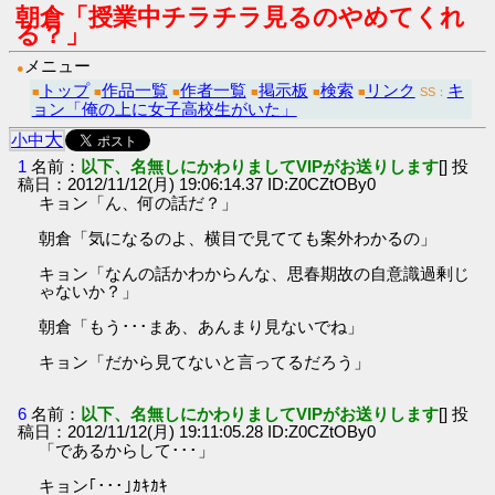
朝倉「授業中チラチラ見るのやめてくれ
る？」
メニュー
●
トップ
作品一覧
作者一覧
掲示板
検索
リンク
キ
■
■
■
■
■
■
SS：
ョン「俺の上に女子高校生がいた」
大
小
中
1
名前：
以下、名無しにかわりましてVIPがお送りします
[] 投
稿日：2012/11/12(月) 19:06:14.37 ID:Z0CZtOBy0
キョン「ん、何の話だ？」
朝倉「気になるのよ、横目で見てても案外わかるの」
キョン「なんの話かわからんな、思春期故の自意識過剰じ
ゃないか？」
朝倉「もう･･･まあ、あんまり見ないでね」
キョン「だから見てないと言ってるだろう」
6
名前：
以下、名無しにかわりましてVIPがお送りします
[] 投
稿日：2012/11/12(月) 19:11:05.28 ID:Z0CZtOBy0
「であるからして･･･」
キョン｢･･･｣ｶｷｶｷ