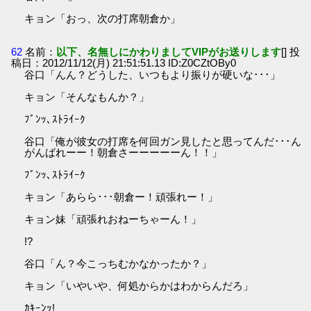
キョン「おっ、次の打席朝倉か」
62
名前：
以下、名無しにかわりましてVIPがお送りします
[] 投
稿日：2012/11/12(月) 21:51:51.13 ID:Z0CZtOBy0
谷口「んん？どうした、いつもより振りが硬いな･･･」
キョン「そんなもんか？」
ﾌﾞﾝｯ､ｽﾄﾗｲｰｸ
谷口「俺が彼女の打席を何回ガン見したと思ってんだ･･･ん
がんばれーー！朝倉さーーーーーん！！」
ﾌﾞﾝｯ､ｽﾄﾗｲｰｸ
キョン「あらら･･･朝倉ー！頑張れー！」
キョン妹「頑張れおねーちゃーん！」
!?
谷口「ん？今こっちむかなかったか？」
キョン「いやいや、何処からかはわからんだろ」
ｶｷｰﾝｯ!