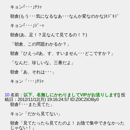
キョン｢･･･｣ﾁﾗｯ
朝倉(もう･･･気になるなあ･･･なんか変なのかな)ﾓｼﾞﾓｼﾞ
キョン｢･･･｣ｼﾞｰｯ
朝倉(あ、足！？足なんて見てるの！？)
「朝倉、この問題わかるか？」
朝倉「ひえっ//あ、す、すいません･･･どこですか？」
「なんだ、珍しいな。三番だよ」
朝倉「あ、それは･･･」
キョン「･･･｣ﾁﾗｯ
10
名前：
以下、名無しにかわりましてVIPがお送りします
[] 投
稿日：2012/11/12(月) 19:16:24.57 ID:Z0CZtOBy0
朝倉｢･･･また見てた」
キョン「だから見てない」
朝倉「見てたったら見てたのよ！ お陰で集中できなかった
じゃない！」