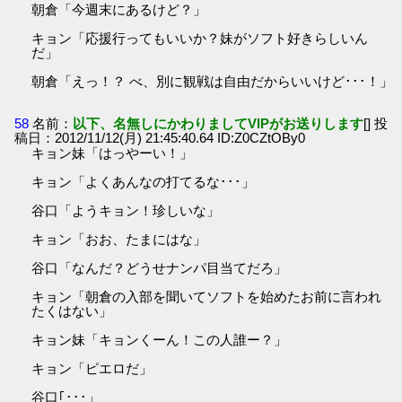
朝倉「今週末にあるけど？」
キョン「応援行ってもいいか？妹がソフト好きらしいん
だ」
朝倉「えっ！？ べ、別に観戦は自由だからいいけど･･･！」
58
名前：
以下、名無しにかわりましてVIPがお送りします
[] 投
稿日：2012/11/12(月) 21:45:40.64 ID:Z0CZtOBy0
キョン妹「はっやーい！」
キョン「よくあんなの打てるな･･･」
谷口「ようキョン！珍しいな」
キョン「おお、たまにはな」
谷口「なんだ？どうせナンパ目当てだろ」
キョン「朝倉の入部を聞いてソフトを始めたお前に言われ
たくはない」
キョン妹「キョンくーん！この人誰ー？」
キョン「ピエロだ」
谷口｢･･･」