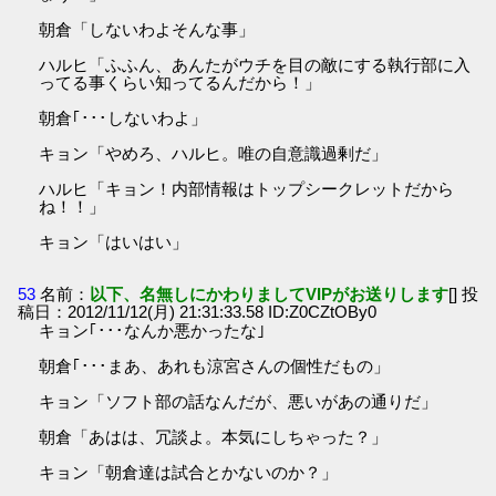
朝倉「しないわよそんな事」
ハルヒ「ふふん、あんたがウチを目の敵にする執行部に入
ってる事くらい知ってるんだから！」
朝倉｢･･･しないわよ」
キョン「やめろ、ハルヒ。唯の自意識過剰だ」
ハルヒ「キョン！内部情報はトップシークレットだから
ね！！」
キョン「はいはい」
53
名前：
以下、名無しにかわりましてVIPがお送りします
[] 投
稿日：2012/11/12(月) 21:31:33.58 ID:Z0CZtOBy0
キョン｢･･･なんか悪かったな｣
朝倉｢･･･まあ、あれも涼宮さんの個性だもの」
キョン「ソフト部の話なんだが、悪いがあの通りだ」
朝倉「あはは、冗談よ。本気にしちゃった？」
キョン「朝倉達は試合とかないのか？」