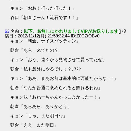
キョン「おお！打った打った！」
谷口「朝倉さーん！流石です！！」
63
名前：
以下、名無しにかわりましてVIPがお送りします
[] 投
稿日：2012/11/12(月) 21:59:32.44 ID:Z0CZtOBy0
キョン「朝倉、ナイスバッティン」
朝倉「あら、来てたの？」
キョン「おう、遠くから見物させて貰ってたぜ」
朝倉「私も意外にやるでしょ？｣ﾌﾌﾝ
キョン「ああ、まあお前は基本的に万能だからな･･･」
朝倉「なんか普通に褒められると照れるわね」
キョン妹「おねーちゃんかっこよかったー！」
朝倉「あらあら、ありがとう」
キョン「じゃ、また明日な」
朝倉「ええ、また明日」