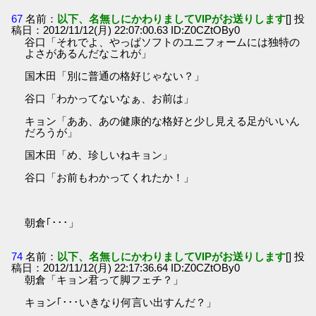
67
名前：
以下、名無しにかわりましてVIPがお送りします
[] 投
稿日：2012/11/12(月) 22:07:00.63 ID:Z0CZtOBy0
谷口「それでよ、やっぱソフトのユニフォームには独特の
よさがあるんだなこれが」
国木田「別に普通の格好じゃない？」
谷口「わかってないなぁ、お前は」
キョン「ああ、あの健康的な格好と少し見える足がいいん
だろうが」
国木田「め、珍しいねキョン」
谷口「お前もわかってくれたか！」
朝倉｢･･･」
74
名前：
以下、名無しにかわりましてVIPがお送りします
[] 投
稿日：2012/11/12(月) 22:17:36.64 ID:Z0CZtOBy0
朝倉「キョン君って脚フェチ？」
キョン｢･･･いきなり何言い出すんだ？」