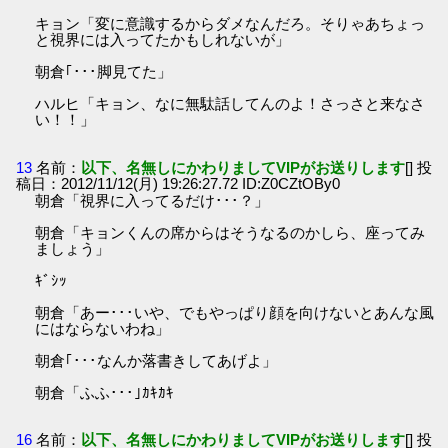
キョン「変に意識するからダメなんだろ。そりゃあちょっ
と視界には入ってたかもしれないが」
朝倉｢･･･脚見てた」
ハルヒ「キョン、なに無駄話してんのよ！さっさと来なさ
い！！」
13
名前：
以下、名無しにかわりましてVIPがお送りします
[] 投
稿日：2012/11/12(月) 19:26:27.72 ID:Z0CZtOBy0
朝倉「視界に入ってるだけ･･･？」
朝倉「キョンくんの席からはそうなるのかしら、座ってみ
ましょう」
ｷﾞｼｯ
朝倉「あー･･･いや、でもやっぱり顔を向けないとあんな風
にはならないわね」
朝倉｢･･･なんか落書きしてあげよ」
朝倉「ふふ･･･｣ｶｷｶｷ
16
名前：
以下、名無しにかわりましてVIPがお送りします
[] 投