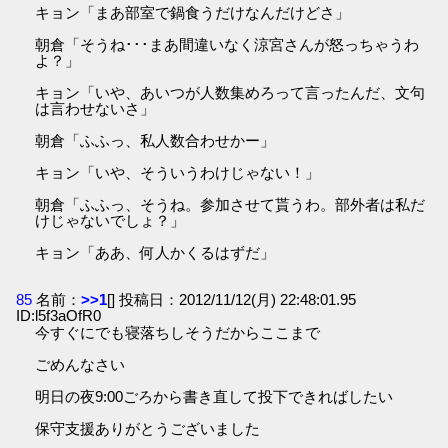
キョン「まあ部室で鍋食うだけなんだけどさ」
朝倉「そうね･･･まあ間違いなく涼宮さんが怒っちゃうわ
よ？」
キョン「いや、あいつが人数集めろって言ったんだ、文句
は言わせないさ」
朝倉「ふふっ、私人数合わせかー」
キョン「いや、そういうわけじゃない！」
朝倉「ふふっ、そうね。参加させて貰うわ。部外者は私だ
けじゃないでしょ？」
キョン「ああ、何人かくるはずだ」
85
名前：
>>1
[] 投稿日：2012/11/12(月) 22:48:01.95
ID:l5f3aOfR0
今すぐにでも寝落ちしそうだからここまで
ごめんなさい
明日の夜9:00ごろから書き直して投下できればしたい
保守支援ありがとうございました