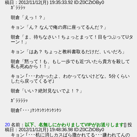
稿日：2012/11/12(月) 19:35:33.92 ID:Z0CZtOBy0
ｶﾞﾗﾗﾗｯ
朝倉「えっ！？」
キョン「ん？ なんで俺の席に座ってるんだ？」
朝倉「ま、待ちなさい！ちょっとまって！目をつぶってUタ
ーン！」
キョン「はあ？ ちょっと教科書取るだけだ、いいだろ」
朝倉「黙って！も、もし一歩でも近づいたら貴方を殺して
私も死ぬから！！」
キョン ｢･･･わかったよ、わかってないけどな。5分くらい
したら戻ってくるぞ｣
朝倉「いい？絶対見ないでよ！？」
ｶﾞﾗﾗﾗﾗｯ
朝倉｢･･･｣ｹｼｹｼｹｼｹｼｹｼｹｼ
20
名前：
以下、名無しにかわりましてVIPがお送りします
[] 投
稿日：2012/11/12(月) 19:48:36.98 ID:Z0CZtOBy0
キョン ｢･･･机に消しカスばら撒かれてる･･･嫌われてんの