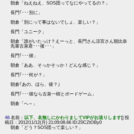
朝倉「ねえねえ、SOS団ってなにやってるの？」
長門｢･･･別に」
朝倉「別にって事はないでしょ、楽しい？」
長門「ユニーク」
朝倉「誰がいたっけ？えーっと、長門さん涼宮さん朝比奈
先輩古泉君･･･後･･･」
長門｢･･･彼」
朝倉「ああ、そっかそっか！どんな感じ？」
長門｢･･･何が？」
朝倉｢あの、ほら、彼？｣
長門｢･･･彼なら古泉一樹とボードゲーム」
朝倉「へ～」
48
名前：
以下、名無しにかわりましてVIPがお送りします
[] 投
稿日：2012/11/12(月) 21:09:08.66 ID:Z0CZtOBy0
朝倉「どう？SOS団って楽しい？」