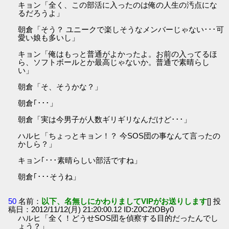
キョン「全く、この部活に入ったのは俺の人生の汚点にな
るだろうよ」
朝倉「そう？ ユニークで楽しそうなメンバーじゃない･･･可
愛い娘も多いし」
キョン「俺はもっと普通がよかったよ。お前の入ってるほ
ら、ソフトボールとか最高じゃないか。普通で素晴らし
い」
朝倉「そ、そうかな？」
朝倉｢･･･」
朝倉「実は今男子が人数ギリギリなんだけど･･･」
ハルヒ「ちょっとキョン！？ 今SOS団の事なんて言ったの
かしら？」
キョン｢･･･素晴らしい部活ですね」
朝倉｢･･･そうね」
50
名前：
以下、名無しにかわりましてVIPがお送りします
[] 投
稿日：2012/11/12(月) 21:20:00.12 ID:Z0CZtOBy0
ハルヒ「全く！どうせSOS団を偵察する目的だったんでし
ょう？」