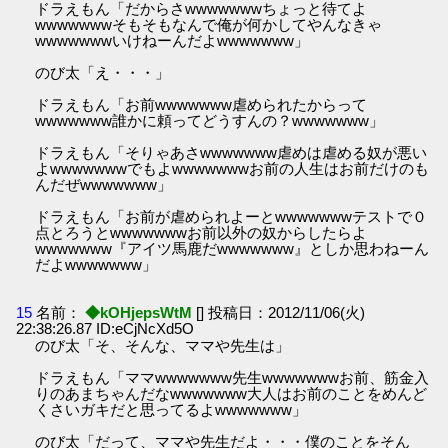
ドラえもん「だからさwwwwwwwちょっと待てよ
wwwwwwwそもそもなんで俺が何かしてやんなきゃ
wwwwwwwいけねーんだよwwwwwww」
のび太「え・・・」
ドラえもん「お前wwwwwww虐められたからって
wwwwwww誰かに頼ってどうすんの？wwwwwww」
ドラえもん「そりゃあさwwwwwww虐めは虐める奴が悪い
よwwwwwwwでもよwwwwwwwお前の人生はお前だけのも
んだぜwwwwwww」
ドラえもん「お前が虐められよーとwwwwwwwテストで０
点とろうとwwwwwwwお前以外の奴からしたらよ
wwwwwww『アイツ馬鹿だwwwwwww』としか思わねーん
だよwwwwwww」
15
名前：
◆kOHjepsWtM
[] 投稿日：2012/11/06(火)
22:38:26.87 ID:eCjNcXd5O
のび太「そ、そんな、ママや先生は」
ドラえもん「ママwwwwwww先生wwwwwwwお前、筋金入
りのあまちゃんだなwwwwwww大人はお前のことをめんど
くさいガキだと思ってるよwwwwwww」
のび太「だって、ママや先生だよ・・・僕のことをそん