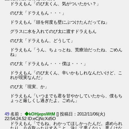
ドラえもん「のび太くん、気がついたかい？」
のび太「ドラえもん・・・」
ドラえもん「頭を何度も壁にぶつけたんだってね」
グラスに水を入れてのび太に渡すドラえもん
のび太「ドラえもん、どうして」
ドラえもん「うん、ちょっとね、荒療治だったね、ごめん
ね」
のび太「ドラえもん・・・僕は・・・」
ドラえもん「のび太くん、辛いかもしれなんだいけど、こ
れが現実なんだ」
のび太「現実、か」
ドラえもん「いつまでも君を甘やかしていたから、僕もち
ょっと厳しくし過ぎたよ。ごめん」
49
名前：
◆kOHjepsWtM
[] 投稿日：2012/11/06(火)
22:54:24.52 ID:eCjNcXd5O
ドラえもん「でもね、わかってほしかったんだ。虐められ
たり、０点取ったりすること。決して悪くない、悪くはな