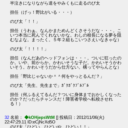
半泣きになりながら道をやみくもに走るのび太
担任（げっ！野比がいる・・・）
のび太「！！」
担任（うわぁ、なんかまためんどくさそうだな・・・。こ
いつ本当に死んでくれないかな。わしの校長になる夢を阻
むなよな。まったく。５年２組もこいつさえいなきゃな）
のび太「！！！！」
担任（なんだあのヘッドフォンは・・・。ついに狂ったの
か。いや、前からか。かわいそうな子だ。かわいそうかわ
いそう。かわいそうだから仕方ない。構ってやらんとな）
担任「野比じゃないか＾＾何をやっとるんだ？」
のび太「先生、先生まで」ｶﾞｸｶﾞｸﾌﾞﾙﾌﾞﾙ
担任（何ふるえてるんだ？ついに身体までおかしくなった
のか？だったらチャンスだ！障害者学校へ転校させれ
る！）
32
名前：
◆kOHjepsWtM
[] 投稿日：2012/11/06(火)
22:47:29.11 ID:eCjNcXd5O
のび太「ひどい、ひどいや、ひどい！！」