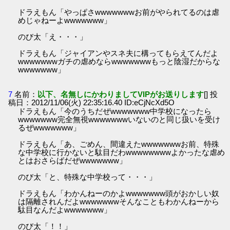
ドラえもん「やっぱさwwwwwwwお前がやられてるのは虐
めじゃねーよwwwwwww」
のび太「え・・・」
ドラえもん「ジャイアンやスネ夫に構ってもらえてんだよ
wwwwwwwガチの虐めならwwwwwwwもっと陰湿だからな
wwwwwww」
7
名前：
以下、名無しにかわりましてVIPがお送りします
[] 投
稿日：2012/11/06(火) 22:35:16.40 ID:eCjNcXd5O
ドラえもん「今のうちだぜwwwwwww中学校になったら
wwwwwww完全無視wwwwwwwいないのと同じ扱いを受け
るぜwwwwwww」
ドラえもん「あ、ごめん、間違えたwwwwwwwお前、特殊
な中学校に行かないと駄目だわwwwwwwwwよかったな虐め
とはおさらばだぜwwwwwww」
のび太「と、特殊な中学校って・・・」
ドラえもん「わかんねーのかよwwwwwww頭がおかしい奴
は隔離されんだよwwwwwwwそんなこともわかんねーから
駄目なんだよwwwwwww」
のび太「！！」