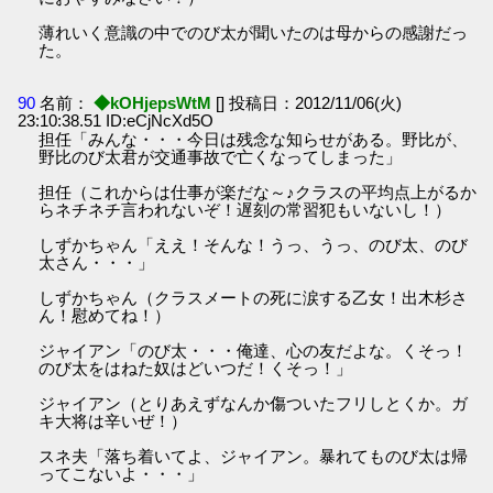
薄れいく意識の中でのび太が聞いたのは母からの感謝だっ
た。
90
名前：
◆kOHjepsWtM
[] 投稿日：2012/11/06(火)
23:10:38.51 ID:eCjNcXd5O
担任「みんな・・・今日は残念な知らせがある。野比が、
野比のび太君が交通事故で亡くなってしまった」
担任（これからは仕事が楽だな～♪クラスの平均点上がるか
らネチネチ言われないぞ！遅刻の常習犯もいないし！）
しずかちゃん「ええ！そんな！うっ、うっ、のび太、のび
太さん・・・」
しずかちゃん（クラスメートの死に涙する乙女！出木杉さ
ん！慰めてね！）
ジャイアン「のび太・・・俺達、心の友だよな。くそっ！
のび太をはねた奴はどいつだ！くそっ！」
ジャイアン（とりあえずなんか傷ついたフリしとくか。ガ
キ大将は辛いぜ！）
スネ夫「落ち着いてよ、ジャイアン。暴れてものび太は帰
ってこないよ・・・」