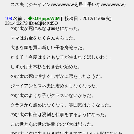
スネ夫（ジャイアンwwwwwww芝居上手いなwwwwwww）
108
名前：
◆kOHjepsWtM
[] 投稿日：2012/11/06(火)
23:14:02.73 ID:eCjNcXd5O
のび太が死にみなは幸せになった。
ママはお金をたくさんもらった。
大きな家を買い新しい子を身篭った。
たま子「今度はまともな子が生まれてほしいわ！」
しずかは出木杉と付き合い始めた。
のび太の死に涙するしずかに恋をしたようだ。
ジャイアンとスネ夫は虐めをしなくなった。
のび太のような子がクラスいないからだ。
クラスから虐めはなくなり、雰囲気はよくなった。
のび太の担任は溌剌と仕事をするようになった。
この世とあの世の狭間でのび太は思った。
のび太（次に生まれる時は生きててもいい人間になりた