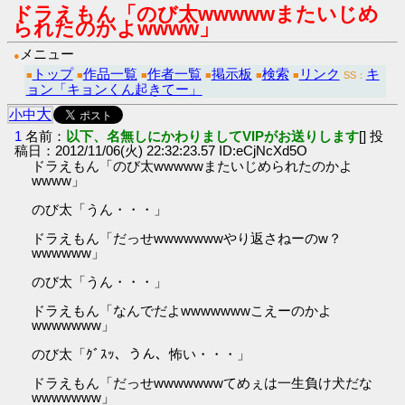
ドラえもん「のび太wwwwwまたいじめ
られたのかよwwww」
メニュー
●
トップ
作品一覧
作者一覧
掲示板
検索
リンク
キ
■
■
■
■
■
■
SS：
ョン「キョンくん起きてー」
大
小
中
1
名前：
以下、名無しにかわりましてVIPがお送りします
[] 投
稿日：2012/11/06(火) 22:32:23.57 ID:eCjNcXd5O
ドラえもん「のび太wwwwwまたいじめられたのかよ
wwww」
のび太「うん・・・」
ドラえもん「だっせwwwwwwwやり返さねーのw？
wwwwww」
のび太「うん・・・」
ドラえもん「なんでだよwwwwwwwこえーのかよ
wwwwwww」
のび太「ｸﾞｽｯ、うん、怖い・・・」
ドラえもん「だっせwwwwwwwてめぇは一生負け犬だな
wwwwwww」