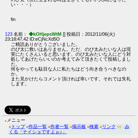
い・・・）
fin
123
名前：
◆kOHjepsWtM
[] 投稿日：2012/11/06(火)
23:18:47.42 ID:eCjNcXd5O
ご精読ありがとうございました。
のび太に救いはありません。ただ、のび太みたいな人は現
実にたくさんいると思います。のび太みたいな人にどう対
処してあげたらいいのか考えてみて頂きたくて投稿しまし
た。
何をやっても駄目な人に私たちはどう向き合うべきなの
か。
また見かけたらコメント頂ければ幸いです。それでは失礼
します。
メニュー
●
トップ
作品一覧
作者一覧
掲示板
検索
リンク
み
■
■
■
■
■
■
SS：
くる「ナイショですよぉ♪」