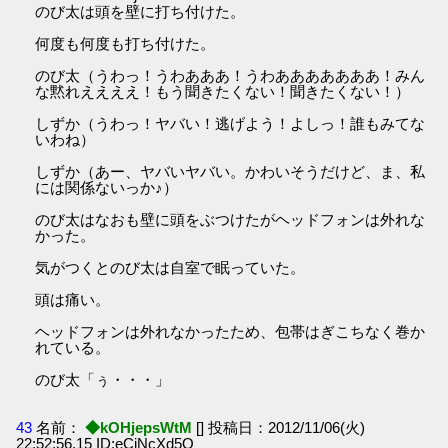
のび太は頭を壁に打ち付けた。
何度も何度も打ち付けた。
のび太（うわっ！うわあああ！うわあああああああ！みん
な黙れええええ！もう聞きたくない！聞きたくない！）
しずか（うわっ！ヤバい！逃げよう！よしっ！誰もみてな
いわね）
しずか（あー、ヤバいヤバい。かわいそうだけど、ま、私
には関係ないっか♪）
のび太はなおも壁に頭をぶつけたがヘッドフォンは外れな
かった。
気がつくとのび太は自室で眠っていた。
頭は痛い。
ヘッドフォンは外れなかったため、包帯はぎこちなく巻か
れている。
のび太「ぅ・・・」
43
名前：
◆kOHjepsWtM
[] 投稿日：2012/11/06(火)
22:52:56.15 ID:eCjNcXd5O