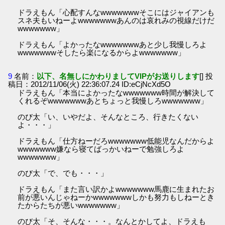
ドラえもん「心配すんなwwwwwwwそこにはジャイアンも
スネ夫もいねーよwwwwwwwあんのは哀れみの視線だけだ
wwwwwww」
ドラえもん「よかったなwwwwwwwあと少し我慢しろよ
wwwwwwwそしたら楽になるからよwwwwwww」
9
名前：
以下、名無しにかわりましてVIPがお送りします
[] 投
稿日：2012/11/06(火) 22:36:07.24 ID:eCjNcXd5O
ドラえもん「本当によかったなwwwwwww時間が解決して
くれるぞwwwwwwwあとちょっと我慢しろwwwwwww」
のび太「い、いやだよ、そんなところ、行きたくない
よ・・・」
ドラえもん「仕方ねーだろwwwwwww低能児なんだからよ
wwwwwww嫌なら寝てばっかいねーで勉強しろよ
wwwwwww」
のび太「で、でも・・・」
ドラえもん「また言い訳かよwwwwwww馬鹿に生まれたお
前が悪いんじゃねーかwwwwwwwしかも努力もしねーとき
たからたちが悪いwwwwwww」
のび太「そ、そんな・・・。なんとかしてよ、ドラえも