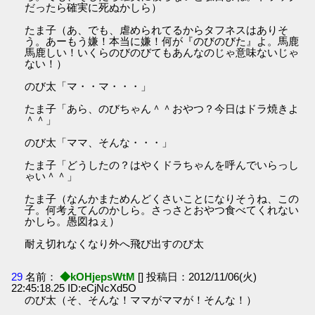
だったら確実に死ぬかしら）
たま子（あ、でも、虐められてるからタフネスはありそ
う。あーもう嫌！本当に嫌！何が『のびのびた』よ。馬鹿
馬鹿しい！いくらのびのびてもあんなのじゃ意味ないじゃ
ない！）
のび太「マ・・マ・・・」
たま子「あら、のびちゃん＾＾おやつ？今日はドラ焼きよ
＾＾」
のび太「ママ、そんな・・・」
たま子「どうしたの？はやくドラちゃんを呼んでいらっし
ゃい＾＾」
たま子（なんかまためんどくさいことになりそうね、この
子。何考えてんのかしら。さっさとおやつ食べてくれない
かしら。愚図ねぇ）
耐え切れなくなり外へ飛び出すのび太
29
名前：
◆kOHjepsWtM
[] 投稿日：2012/11/06(火)
22:45:18.25 ID:eCjNcXd5O
のび太（そ、そんな！ママがママが！そんな！）