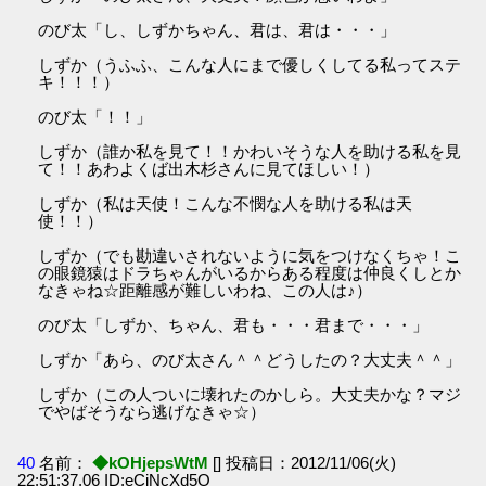
のび太「し、しずかちゃん、君は、君は・・・」
しずか（うふふ、こんな人にまで優しくしてる私ってステ
キ！！！）
のび太「！！」
しずか（誰か私を見て！！かわいそうな人を助ける私を見
て！！あわよくば出木杉さんに見てほしい！）
しずか（私は天使！こんな不憫な人を助ける私は天
使！！）
しずか（でも勘違いされないように気をつけなくちゃ！こ
の眼鏡猿はドラちゃんがいるからある程度は仲良くしとか
なきゃね☆距離感が難しいわね、この人は♪）
のび太「しずか、ちゃん、君も・・・君まで・・・」
しずか「あら、のび太さん＾＾どうしたの？大丈夫＾＾」
しずか（この人ついに壊れたのかしら。大丈夫かな？マジ
でやばそうなら逃げなきゃ☆）
40
名前：
◆kOHjepsWtM
[] 投稿日：2012/11/06(火)
22:51:37.06 ID:eCjNcXd5O