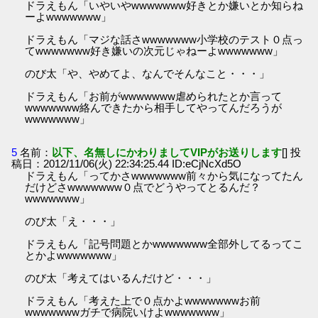
ドラえもん「いやいやwwwwwww好きとか嫌いとか知らね
ーよwwwwwww」
ドラえもん「マジな話さwwwwwww小学校のテスト０点っ
てwwwwwww好き嫌いの次元じゃねーよwwwwwww」
のび太「や、やめてよ、なんでそんなこと・・・」
ドラえもん「お前がwwwwwww虐められたとか言って
wwwwwww絡んできたから相手してやってんだろうが
wwwwwww」
5
名前：
以下、名無しにかわりましてVIPがお送りします
[] 投
稿日：2012/11/06(火) 22:34:25.44 ID:eCjNcXd5O
ドラえもん「ってかさwwwwwww前々から気になってたん
だけどさwwwwwww０点でどうやってとるんだ？
wwwwwww」
のび太「え・・・」
ドラえもん「記号問題とかwwwwwww全部外してるってこ
とかよwwwwwww」
のび太「考えてはいるんだけど・・・」
ドラえもん「考えた上で０点かよwwwwwwwお前
wwwwwwwガチで病院いけよwwwwwww」