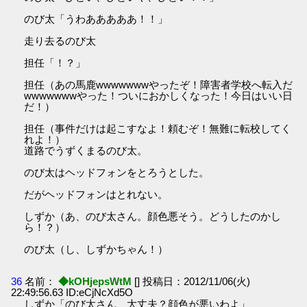
のび太「うわあああああ！！」
走り去るのび太
担任「！？」
担任（あの馬鹿wwwwwwwやったぞ！障害者学校へ転入だ
wwwwwwwやった！ついにおかしくなった！今日はいい日
だ！）
担任（事件だけは起こすなよ！頼むぞ！無難に転校してく
れよ！）
道路でうずくまるのび太。
のび太はヘッドフォンをとろうとした。
だがヘッドフォンはとれない。
しずか（あ、のび太さん。顔色悪そう。どうしたのかし
ら！？）
のび太（し、しずかちゃん！）
36
名前：
◆kOHjepsWtM
[] 投稿日：2012/11/06(火)
22:49:56.63 ID:eCjNcXd5O
しずか「のび太さん、大丈夫？顔色が悪いわよ」