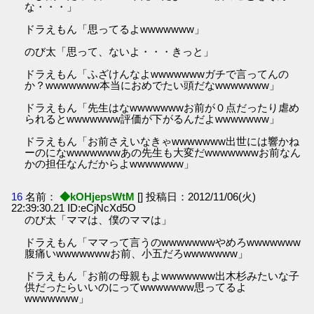
な・・・」
ドラえもん「思ってるよwwwwwww」
のび太「思って、ないよ・・・きっと」
ドラえもん「ふざけんなよwwwwwwwガチで言ってんの
か？wwwwwww本当におめでたい頭だなwwwwwww」
ドラえもん「先生はなwwwwwwwお前が０点だったり虐め
られるとwwwwwww評価が下がるんだよwwwwwww」
ドラえもん「お前さえいなきゃwwwwwww出世には響かね
ーのになwwwwwwwあの先生も大変だwwwwwwwお前なん
かの担任なんだからよwwwwwww」
16
名前：
◆kOHjepsWtM
[] 投稿日：2012/11/06(火)
22:39:30.21 ID:eCjNcXd5O
のび太「ママは、僕のママは」
ドラえもん「ママって言うのwwwwwwwやめろwwwwwww
腹痛いwwwwwwwお前、小五だろwwwwwww」
ドラえもん「お前の母親もよwwwwwww出木杉みたいな子
供だったらいいのにってwwwwwww思ってるよ
wwwwwww」