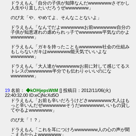
ドラえもん「自分の子供が知障なんだwwwwwwwさぞかし
人生やり直したいだろうぜwwwwwww」
のび太「や、やめてよ、そんなことないよ」
ドラえもん「なんでだよwwwwwwwお前wwwwwww自分の
子供が知恵遅れの虐められっ子でwwwwwww平気なのかよ
wwwwwww」
ドラえもん「ガキを持ったこともwwwwwww社会の仕組み
もしらないガキはwwwwwww能天気でいいよな
wwwwwww」
ドラえもん「大人達がwwwwwwwお前に対して感じてるス
トレスのwwwwwww半分でも伝わりゃいいのにな
wwwwwww」
19
名前：
◆kOHjepsWtM
[] 投稿日：2012/11/06(火)
22:40:32.00 ID:eCjNcXd5O
ドラえもん「お前も辛いだろうけどさwwwwwww大人はも
っと辛いんだぜwwwwwwwそうだwwwwwwwいいもの貸し
てやるよwwwwwww」
のび太「！？」
ドラえもん「これを耳につけろwwwwwww人の心の声が聞
こえるからよwwwwwww」