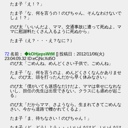
たま子「え！？」
たま子「な、何を言うの！のびちゃん、そんなわけないで
しょ！？」
のび太「いいんだよ、ママ。交通事故に遭って死ぬよ。マ
マに慰謝料たくさん入るように死ぬから」
たま子（え？・・・え？なに？）
72
名前：
◆kOHjepsWtM
[] 投稿日：2012/11/06(火)
23:04:09.32 ID:eCjNcXd5O
のび太「ごめんね。めんどくさい子供で。ごめんね」
たま子「な、何を言うのよ、めんどくさくなんかありませ
ん。のび太、頭を打ったんだから早く休みなさい」
のび太「僕がいても迷惑なだけだよ。ママは幸せになれな
いし、担任の先生は出世できない。クラスにも虐めが起こ
る」
のび太「だからママ、さようなら。生まれてきてごめんな
さい。今から道路で轢かれてくるよ」
たま子「ま、待ちなさい！のびちゃん！」
たま子（ど、どうしよう・・・いいんだけど、いいんだけ