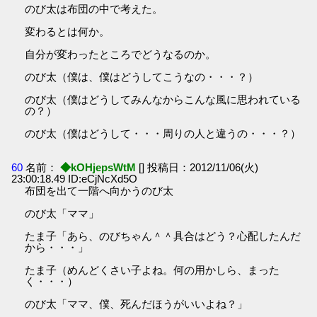
のび太は布団の中で考えた。
変わるとは何か。
自分が変わったところでどうなるのか。
のび太（僕は、僕はどうしてこうなの・・・？）
のび太（僕はどうしてみんなからこんな風に思われている
の？）
のび太（僕はどうして・・・周りの人と違うの・・・？）
60
名前：
◆kOHjepsWtM
[] 投稿日：2012/11/06(火)
23:00:18.49 ID:eCjNcXd5O
布団を出て一階へ向かうのび太
のび太「ママ」
たま子「あら、のびちゃん＾＾具合はどう？心配したんだ
から・・・」
たま子（めんどくさい子よね。何の用かしら、まった
く・・・）
のび太「ママ、僕、死んだほうがいいよね？」