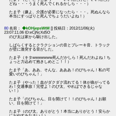
どね・・・うまく死んでくれるかしら・・・）
たま子（嫌よ、介護が必要になったら・・・。死ぬんなら
本当にすっぱりと死んでちょうだいよね！）
80
名前：
◆kOHjepsWtM
[] 投稿日：2012/11/06(火)
23:07:11.06 ID:eCjNcXd5O
のび太は家から駆け出した。
しばらくするとクラクションの音とブレーキ音、トラック
が壁に激突する音がした。
たま子（キタwwwwwww死んだかしら！死んだわよね！ち
ょっと力込めて抱きしめとこ！！）
たま子「あ、ああ、そんな、あああ！のびちゃん！私の可
愛いのびちゃん！」
たま子（やった！血がダクダク流れてる！体が曲がってる
わ！交通事故！完璧よ！のび太、やればできるじゃな
い！）
たま子「のびちゃん、目を開けて！！のびちゃん！お願
い、目を開けて！」
たま子（のび太、ありがとう！本当にありがとう！安らか
におやすみなさい！）