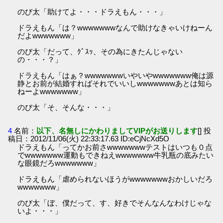
のび太「助けてよ・・・ドラえもん・・・」
ドラえもん「は？wwwwwwwなんで助けなきゃいけねーん
だよwwwwwww」
のび太「だって、ｸﾞｽｯ、その為にきたんじゃない
の・・・？」
ドラえもん「はぁ？wwwwwwwいやいやwwwwwww俺は源
静とお前が結婚すればそれでいいしwwwwwwwあとは知ら
ねーよwwwwwww」
のび太「そ、そんな・・・」
4
名前：
以下、名無しにかわりましてVIPがお送りします
[] 投
稿日：2012/11/06(火) 22:33:17.63 ID:eCjNcXd5O
ドラえもん「ってかお前さwwwwwwwテストはいつも０点
でwwwwwww運動もできねえwwwwwww牛乳瓶の底みたい
な眼鏡だろwwwwwww」
ドラえもん「虐められないほうがwwwwwwwおかしいだろ
wwwwwww」
のび太「ぼ、僕だって、す、好きでそんなんなわけじゃな
いよ・・・」