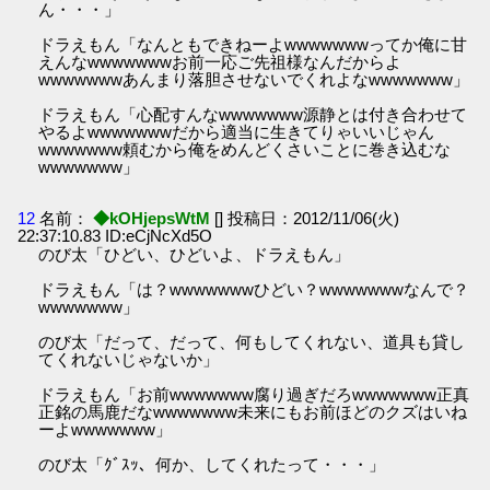
ん・・・」
ドラえもん「なんともできねーよwwwwwwwってか俺に甘
えんなwwwwwwwお前一応ご先祖様なんだからよ
wwwwwwwあんまり落胆させないでくれよなwwwwwww」
ドラえもん「心配すんなwwwwwww源静とは付き合わせて
やるよwwwwwwwだから適当に生きてりゃいいじゃん
wwwwwww頼むから俺をめんどくさいことに巻き込むな
wwwwwww」
12
名前：
◆kOHjepsWtM
[] 投稿日：2012/11/06(火)
22:37:10.83 ID:eCjNcXd5O
のび太「ひどい、ひどいよ、ドラえもん」
ドラえもん「は？wwwwwwwひどい？wwwwwwwなんで？
wwwwwww」
のび太「だって、だって、何もしてくれない、道具も貸し
てくれないじゃないか」
ドラえもん「お前wwwwwww腐り過ぎだろwwwwwww正真
正銘の馬鹿だなwwwwwww未来にもお前ほどのクズはいね
ーよwwwwwww」
のび太「ｸﾞｽｯ、何か、してくれたって・・・」