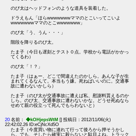
のび太はヘッドフォンのような道具を装着した。
ドラえもん「ほらwwwwwwwママのとこいってこいよ
wwwwwwwママのとこwwwwwww」
のび太「う、うん・・・」
階段を降りるのび太。
たま子（今日も遅刻とテスト０点。学校から電話がかかっ
てくるわ）
のび太「！？」
たま子（はぁー、どこで間違えたのかしら。あんな子が生
まれてくるなんて。本当もう嫌。死ねばいいのに。交通事
故に遭わないかしら）
たま子（のび太が交通事故に遭えば私、慰謝料貰えるのか
しら。のび太、交通事故に遭わないかな。どうせ死ぬなら
せめて親の役立って死んでもらわないと）
20
名前：
◆kOHjepsWtM
[] 投稿日：2012/11/06(火)
22:42:02.26 ID:eCjNcXd5O
たま子（今度買い物に連れて行って後ろから押そうかし
ら。でも、そしたら確実に殺らないと駄目よね。トラック