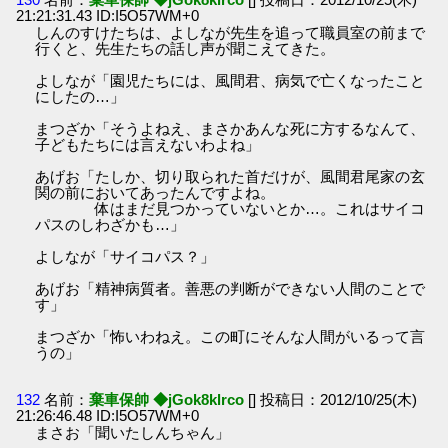
21:21:31.43 ID:I5O57WM+0
しんのすけたちは、よしなが先生を追って職員室の前まで
行くと、先生たちの話し声が聞こえてきた。
よしなが「園児たちには、風間君、病気で亡くなったこと
にしたの…」
まつざか「そうよねえ、まさかあんな死に方するなんて、
子どもたちには言えないわよね」
あげお「たしか、切り取られた首だけが、風間君尾家の玄
関の前においてあったんですよね。
体はまだ見つかっていないとか…。これはサイコ
パスのしわざかも…」
よしなが「サイコパス？」
あげお「精神病質者。善悪の判断ができない人間のことで
す」
まつざか「怖いわねえ。この町にそんな人間がいるって言
うの」
132
名前：
棄車保帥 ◆jGok8klrco
[] 投稿日：2012/10/25(木)
21:26:46.48 ID:I5O57WM+0
まさお「聞いたしんちゃん」