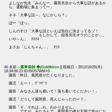
よしなが先生「みんなー。園長先生から大事な話があるか
ら、運動場に集まってー」
ネネ「大事な話～。なにかしら？」
ぼー「ぼっ」
しんのすけ「大事な話といえば告白に決まってるゾ！
もしかして、組長先生オラのことが…。
いや～ん」 ｸﾈｸﾈ
まさお「しんちゃん…」 ﾀﾗﾘ
46
名前：
棄車保帥 ◆jGok8klrco
[] 投稿日：2012/10/25(木)
18:34:00.23 ID:I5O57WM+0
園長「昨日、風間君が亡くなりました」
園児「えー！」ｻﾞﾜｻﾞﾜ
園長「みなさん落ち着いて！落ち着いてください！」
園児「どうして風間君、死んじゃったのー？」
園長「そ、それは…わ、わかりません。
ですが、みなさんで、風間君の魂が天国で幸せにな