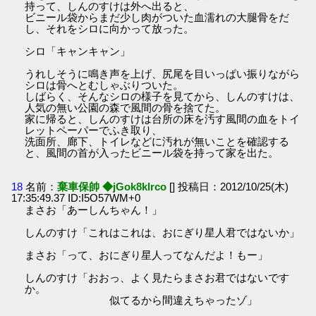
持って、しんのすけは外へ出ると、
ビニール袋からまだ少し肉がついた血濡れの大腿骨をだ
し、それをシロに向かって放った。
シロ「キャンキャン」
うれしそうに鳴き声を上げ、尻尾を目いっぱい振りながら
シロは骨へとむしゃぶりついた。
しばらく、そんなシロの様子を見てから、しんのすけは、
人気の無い公園の森で風間の骨を捨てた。
家に帰ると、しんのすけは台所の床を汚す風間の血をトイ
レットペーパーでふき取り、
洗面所、廊下、トイレなどに汚れが無いことを確認する
と、風間の首が入ったビニール袋を持って家を出た。
18
名前：
棄車保帥 ◆jGok8klrco
[] 投稿日：2012/10/25(木)
17:35:49.37 ID:I5O57WM+0
まさお「あーしんちゃん！」
しんのすけ「これはこれは、おにぎり星人君ではないか」
まさお「って、おにぎり星人ってなんだよ！もー」
しんのすけ「おおっ、よく見たらまさお君ではないです
か。
似てるから間違えちゃったゾ」