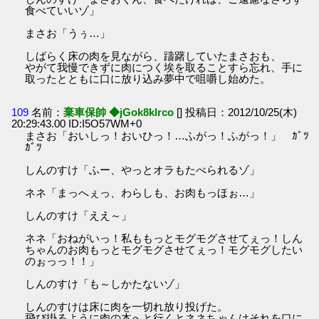
食べていいゾ」
まさお「うぅ…」
しばらく床の肉を見ながら、躊躇していたまさおも、
やがて我慢できずに肉につく埃を取ることすら忘れ、手に
取ったとともに口に放り込み夢中で咀嚼し始めた。
109
名前：
棄車保帥 ◆jGok8klrco
[] 投稿日：2012/10/25(木)
20:29:43.00 ID:I5O57WM+0
まさお「おいしっ！おいひっ！…ふがっ！ふがっ！」 ｶﾞﾂ
ｶﾞﾂ
しんのすけ「ふー、やっとオラもたべられるゾ」
ネネ「まっへぇっ、わらしも、お肉もっほぉ…」
しんのすけ「ええ～」
ネネ「おねがいっ！私ももっとモグモグさせてぇっ！しん
ちゃんのお肉もっとモグモグさせてぇっ！モグモグしたい
のぉっっ！！」
しんのすけ「も～しかたないゾ」
しんのすけは床に肉を一切れ放り投げた。
飛び掛るように肉の本へと行くとネネちゃんはそれを口に