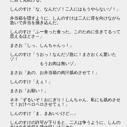
しんのすけ「な、なんだゾ！二人にはもうやらないゾ！」
弁当箱を隠すように、しんのすけは二人に背を向けながら
急いで弁当を掻き込んだ。
しんのすけ「ふー食った食った。このために生きてるって
思えるほどさ～」
まさお「しっ、しんちゃんっ！」
しんのすけ「うおっ！なんだゾ急に！まさおくん驚いた
ゾ！
もうお肉は無いゾ」
まさお「あの、お弁当箱の肉汁舐めさせて！」
しんのすけ「えぇ！」
まさお「お願い！」
ネネ「ずるいぞ！おにぎり！しんちゃん、私にも舐めさせ
て！お汁ペロペロさせてぇ！」
しんのすけ「ま、まあいいけど…」
しんのすけの許可が下りると、二人は争うように、しんの
すけの弁当箱を舐め回しはじめた。