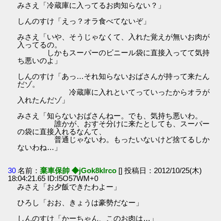
みさえ「冷蔵庫に入ってるお肉知らない？」
しんのすけ「えっ？オラ食べてないぞ」
みさえ「いや、そうじゃなくて、入れた覚えが無いお肉が
入ってるの。
しかもスーパーのビニール袋に直接入ってて気持
ち悪いのよ」
しんのすけ「あっ…それ知らないおばさんが持って来たん
だゾ。
冷蔵庫に入れといてっていったからオラが
入れたんだゾ」
みさえ「知らないおばさんねー。でも、気持ち悪いわ。
誰かが、おすそ分けに来たとしても、スーパー
の袋に直接入れるなんて、
普通じゃないわ。もったいないけど捨てるしか
ないわね…」
30
名前：
棄車保帥 ◆jGok8klrco
[] 投稿日：2012/10/25(木)
18:04:21.65 ID:I5O57WM+0
みさえ「お夕飯できたわよー」
ひろし「おお、きょうは豪勢だなー」
しんのすけ「かーちゃん、このお肉は…」