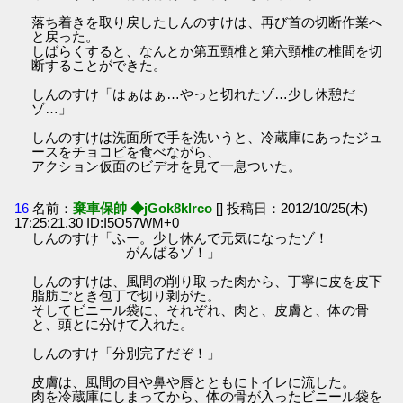
落ち着きを取り戻したしんのすけは、再び首の切断作業へ
と戻った。
しばらくすると、なんとか第五頸椎と第六頸椎の椎間を切
断することができた。
しんのすけ「はぁはぁ…やっと切れたゾ…少し休憩だ
ゾ…」
しんのすけは洗面所で手を洗いうと、冷蔵庫にあったジュ
ースをチョコビを食べながら、
アクション仮面のビデオを見て一息ついた。
16
名前：
棄車保帥 ◆jGok8klrco
[] 投稿日：2012/10/25(木)
17:25:21.30 ID:I5O57WM+0
しんのすけ「ふー。少し休んで元気になったゾ！
がんばるゾ！」
しんのすけは、風間の削り取った肉から、丁寧に皮を皮下
脂肪ごとき包丁で切り剥がた。
そしてビニール袋に、それぞれ、肉と、皮膚と、体の骨
と、頭とに分けて入れた。
しんのすけ「分別完了だぞ！」
皮膚は、風間の目や鼻や唇とともにトイレに流した。
肉を冷蔵庫にしまってから、体の骨が入ったビニール袋を