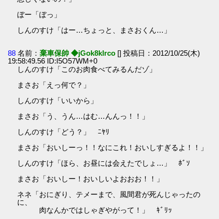
ぼー「ぼっ」
しんのすけ「はー…ちょっと、まさおくん…」
88
名前：
棄車保帥 ◆jGok8klrco
[] 投稿日：2012/10/25(木)
19:58:49.56 ID:I5O57WM+0
しんのすけ「このお肉食べてみるんだゾ」
まさお「えっ何で？」
しんのすけ「いいから」
まさお「う、うん…はむ…んんっ！！」
しんのすけ「どう？」 ﾆﾔﾘ
まさお「おいしーっ！！なにこれ！おいしすぎるよ！！」
しんのすけ「ほら、お昼には会えたでしょ…」 ﾎﾞｿ
まさお「おいしー！おいしいよおおお！！」
ネネ「おにぎり、テメーまで、風間君が死んじゃったの
に、
肉なんかではしゃぎやがって！」 ｷﾞﾘｯ