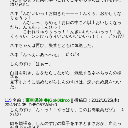
放り込む。
ネネ「んひいいっ！お肉きたーーー！んくぅ、おかしくな
りゅうっ！
んひいっ、らめぇ！お口の中これ以上おいしくなっ
たら、んぁあっ！んひっ！
こわれりゅうぅっっ！！んぎいいいいいっっ！！あ
くぅぅい、ンンひっうぅいいいいいいいっ！！」 ﾌﾟｼｬｱｱｱ
ネネちゃんは再び、失禁とともに気絶した。
ネネ「んへぇ…あへへぇ」 ﾋﾟｸﾋﾟｸ
しんのすけ「はぁー」
白目を剥き、舌をたらしながら、気絶するネネちゃんの様
子を、
見下すように眺めながらしんのすけは、深いため息をつい
た。
119
名前：
棄車保帥 ◆jGok8klrco
[] 投稿日：2012/10/25(木)
20:43:04.05 ID:I5O57WM+0
しんのすけ「ん～っ！！やっぱり、このお肉最高だゾ」 ﾑ
ｼｬﾑｼｬ
肉を頬張る、しんのすけの様子をネネとまさおが、血走っ
た目で見続ける。