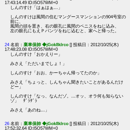
17:43:14.49 ID:I5O57WM+0
しんのすけ「はぁはぁ…」
しんのすけは風間の住むマングースマンションの904号室の
前に、
風間の頭を置き、右の眼孔に風間のペニスをねじ込み、
左の眼孔にもえＰパンツをねじ込むと、家へと帰った。
24
名前：
棄車保帥 ◆jGok8klrco
[] 投稿日：2012/10/25(木)
17:48:23.08 ID:I5O57WM+0
しんのすけ「おかえりー」
みさえ「ただいまでしょ！」
しんのすけ「おお、かーちゃん帰ってたのか」
みさえ「ちょっと、しんちゃん聞きたいことがあるんだけ
どー」
しんのすけ「なっ、なんだゾ。…オッ、オラ何も知らない
ゾ」 ﾀﾞﾗﾀﾞﾗ
みさえ「あのね…」
26
名前：
棄車保帥 ◆jGok8klrco
[] 投稿日：2012/10/25(木)
17:52:32.64 ID:I5O57WM+0