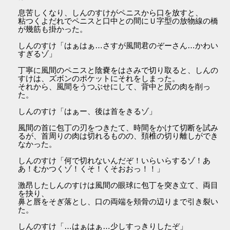
息苦しくなり、しんのすけがペニスから口を放すと、
粘つくよだれでペニスと口中との間にＵ字型の放物線の橋
が幾筋も掛かった。
しんのすけ「はぁはぁ…さすが風間君のぞーさん…かわい
すぎるゾ」
丁寧に風間のペニスと陰嚢をはさみで切り取ると、しんの
すけは、ズボンのポケットにそれをしまった。
それから、風間をうつぶせにして、背中と尻の肉を削っ
た。
しんのすけ「はぁー、後は首をきるゾ」
風間の首に包丁の刃をつきたて、時間をかけて切断を試み
るが、首周りの肉は切れるものの、頚椎の切り離しができ
なかった。
しんのすけ「何で切れないんだぞ！いらいらするゾ！あ
あ！むかつくゾ！くそ！くそおおっ！！」
激昂したしんのすけは風間の眼球に包丁を突き立て、両目
を抉り、
鼻と唇をそぎ落とし、口の両端を頬骨の辺りまで引き裂い
た。
しんのすけ「…はぁはぁ…少しすっきりしたぞ」