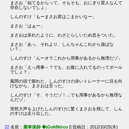
まさお「似てるからって、そもそも、おにぎり星人なんて
存在しないでしょ」
しんのすけ「もーまさお君はこまかいなー」
まさお「はぁー」
まさおは呆れたように、わざとらしいため息をついた。
まさお「あっ、それより、しんちゃんこれから遊ばな
い？」
しんのすけ「んーオラこれから用事があるから無理だゾ」
まさお「えっ用事～？でも、お腹に入れてるのってボール
でしょ？」
風間の頭で膨れた、しんのすけの赤いトレーナーに目を向
けながら、まさおは言った。
しんのすけ「そ、そうだゾ！…でも用事があるから無理な
んだゾ」
突然大声を上げたしんのすけに驚くまさおを残して、しん
のすけは走り出した。
22
名前：
棄車保帥 ◆jGok8klrco
[] 投稿日：2012/10/25(木)