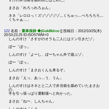
まさお「れろっれろぉん」
ネネ「レロロっ！ズゾゾゾゾゾ…くちゅっ…ぺろろろろ…
くちゃぁ…」
122
名前：
棄車保帥 ◆jGok8klrco
[] 投稿日：2012/10/25(木)
20:53:23.25 ID:I5O57WM+0
しんのすけ「さすがのオラも二人にはドン引きだゾ」
ぼー「ぼっ」
しんのすけ「よーし、ぼーちゃん外で遊ぶゾ」
ぼー「ぼっ」
しんのすけ「まさおくんも来るぞ」
まさお「えっ、あっ…う、うん」
しんのすけはネネとと二人で弁当箱を舐めていたまさお
の、
手を引っ張っぱり運動場へと向かった。
まさお「ねー、しんちゃん」
しんのすけ「ん？」