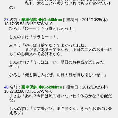
私も、太ることを考えなければもっと食べたいも
の」
37
名前：
棄車保帥 ◆jGok8klrco
[] 投稿日：2012/10/25(木)
18:17:35.52 ID:I5O57WM+0
ひろし「ひーっ！もう食えねえっ！」
しんのすけ「オラもーっ！」
みさえ「やっぱり捨てなくてよかったわね。
まだまだあまってるから、明日の二人のお弁当に
もこのお肉入れてあげるから」
しんのすけ「うっほほーい。明日のお弁当が楽しみだ
ぞ！」
ひろし「俺も楽しみだぜ。明日の昼が待ち遠しいぜ！」
40
名前：
棄車保帥 ◆jGok8klrco
[] 投稿日：2012/10/25(木)
18:27:32.86 ID:I5O57WM+0
まさお「あれ？今日は風間君いないね？休みかな？心配だ
な」
しんのすけ「大丈夫だゾ。まさおくん。きっとお昼には会
えるゾ」