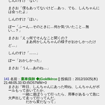
しんのすけ「ない」
まさお「僕もあってないけど…あっ、でも、しんちゃんに
は会ったよ」
しんのすけ「ほい」
ぼー「ふーん…そのときに…何か気づいたこと…無
い…？」
まさお「えっ何でそんなこと聞くの？
まあ何かしんちゃんの様子がおかしかったけ
ど…」
しんのすけ「……」
ぼー「おかしかった」
まさお「うん…あのね…」
141
名前：
棄車保帥 ◆jGok8klrco
[] 投稿日：2012/10/25(木)
21:48:05.33 ID:I5O57WM+0
まさお「昨日、しんちゃんにあった時ね、しんちゃんがボ
ールもって歩いてたか、
一緒に遊ぼうって行ったら、用事があるって急に
大声出して走って行ってんだ。
だから変だなって」