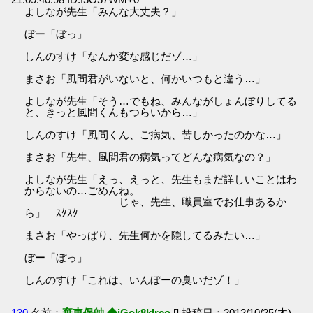
よしなが先生「みんな大丈夫？」
ぼー「ぼっ」
しんのすけ「なんか変な感じだゾ…」
まさお「風間君がいないと、何かいつもと違う…」
よしなが先生「そう…でもね、みんながしょんぼりしてる
と、きっと風間くんもつらいから…」
しんのすけ「風間くん、ご病気、苦しかったのかな…」
まさお「先生、風間君の病気ってどんな病気なの？」
よしなが先生「えっ、えっと、先生もまだ詳しいことはわ
からないの…ごめんね。
じゃ、先生、職員室でお仕事あるか
ら」 ｽﾀｽﾀ
まさお「やっぱり、先生何かを隠してるみたい…」
ぼー「ぼっ」
しんのすけ「これは、いんぼーの臭いだゾ！」
130
名前：
棄車保帥 ◆jGok8klrco
[] 投稿日：2012/10/25(木)