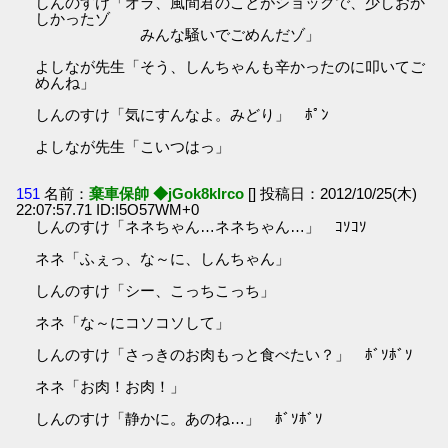
しんのすけ「オラ、風間君のことがショックで、少しおか
しかったゾ
みんな騒いでごめんだゾ」
よしなが先生「そう、しんちゃんも辛かったのに叩いてご
めんね」
しんのすけ「気にすんなよ。みどり」 ﾎﾟﾝ
よしなが先生「こいつはっ」
151
名前：
棄車保帥 ◆jGok8klrco
[] 投稿日：2012/10/25(木)
22:07:57.71 ID:I5O57WM+0
しんのすけ「ネネちゃん…ネネちゃん…」 ｺｿｺｿ
ネネ「ふぇっ、な～に、しんちゃん」
しんのすけ「シー、こっちこっち」
ネネ「な～にコソコソして」
しんのすけ「さっきのお肉もっと食べたい？」 ﾎﾞｿﾎﾞｿ
ネネ「お肉！お肉！」
しんのすけ「静かに。あのね…」 ﾎﾞｿﾎﾞｿ