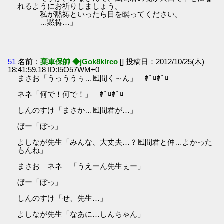
れるようにお祈りしましょう。
私が黙祷といったら目を瞑ってください。
…黙祷…」
51
名前：
棄車保帥 ◆jGok8klrco
[] 投稿日：2012/10/25(木)
18:41:59.18 ID:I5O57WM+0
まさお「うっううぅ…風間く～ん」 ﾎﾟﾛﾎﾟﾛ
ネネ「何で！何で！」 ﾎﾟﾛﾎﾟﾛ
しんのすけ「まさか…風間君が…」
ぼー「ぼっ」
よしなが先生「みんな、大丈夫…？風間君と仲…よかった
もんね」
まさお ネネ 「うえーん先生ぇー」
ぼー「ぼっ」
しんのすけ「せ、先生…」
よしなが先生「なあに…しんちゃん」