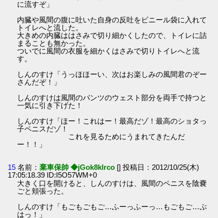
に流すぞ」
内臓や風間の腹に吐いた自身の反吐をビニール袋に入れて
トイレへと流した。
大きめの内臓ははさみで切り細かくしたので、トイレに詰
まることも無かった。
ついでに風間の衣服を細かくはさみで切りトイレへと流
す。
しんのすけ「うっほほーい、次はお楽しみの風間君のぞー
さんだぞ！」
しんのすけは風間のパンツのウェスト部分を両手で持つと
一気に引き下げた！
しんのすけ「ほー！これはー！最高だゾ！最高のショタっ
子ペニスだゾ！
これを見るためにうまれてきたんだ
ー！！」
15
名前：
棄車保帥 ◆jGok8klrco
[] 投稿日：2012/10/25(木)
17:05:18.39 ID:I5O57WM+0
大きく口を開けると、しんのすけは、風間のペニスを陰嚢
ごと頬張った。
しんのすけ「もごもごもご…ふーっふーっ…もごもご…ぷ
はっ！」