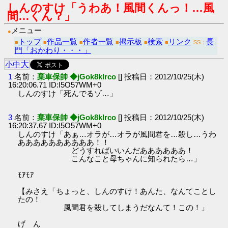
しんのすけ「うわあ！風間くんっ！…風
間…くん？」
メニュー
●
トップ
作品一覧
作者一覧
掲示板
検索
リンク
長
■
■
■
■
■
■
SS：
門「おかわり・・・」
大
小
中
1
名前：
棄車保帥 ◆jGok8klrco
[] 投稿日：2012/10/25(木)
16:20:06.71 ID:I5O57WM+0
しんのすけ「死んでるゾ…」
3
名前：
棄車保帥 ◆jGok8klrco
[] 投稿日：2012/10/25(木)
16:20:37.67 ID:I5O57WM+0
しんのすけ「あぁ…オラが…オラが風間君を…殺し…うわ
ああああああああああ！！
どうすればいいんだああああああ！
こんなこと母ちゃんに知られたら…」
ﾓｱﾓｱ
【みさえ「ちょっと、しんのすけ！あんた、なんてことし
たの！
風間君を殺してしまうだなんて！この！」
げ ん