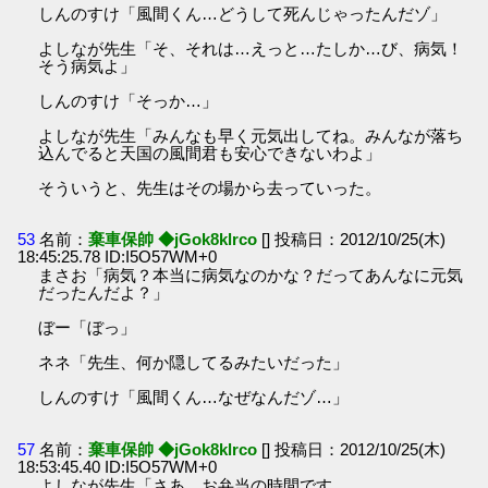
しんのすけ「風間くん…どうして死んじゃったんだゾ」
よしなが先生「そ、それは…えっと…たしか…び、病気！
そう病気よ」
しんのすけ「そっか…」
よしなが先生「みんなも早く元気出してね。みんなが落ち
込んでると天国の風間君も安心できないわよ」
そういうと、先生はその場から去っていった。
53
名前：
棄車保帥 ◆jGok8klrco
[] 投稿日：2012/10/25(木)
18:45:25.78 ID:I5O57WM+0
まさお「病気？本当に病気なのかな？だってあんなに元気
だったんだよ？」
ぼー「ぼっ」
ネネ「先生、何か隠してるみたいだった」
しんのすけ「風間くん…なぜなんだゾ…」
57
名前：
棄車保帥 ◆jGok8klrco
[] 投稿日：2012/10/25(木)
18:53:45.40 ID:I5O57WM+0
よしなが先生「さあ、お弁当の時間です。