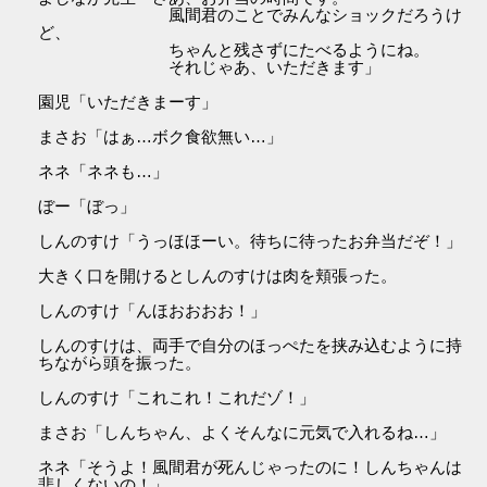
風間君のことでみんなショックだろうけ
ど、
ちゃんと残さずにたべるようにね。
それじゃあ、いただきます」
園児「いただきまーす」
まさお「はぁ…ボク食欲無い…」
ネネ「ネネも…」
ぼー「ぼっ」
しんのすけ「うっほほーい。待ちに待ったお弁当だぞ！」
大きく口を開けるとしんのすけは肉を頬張った。
しんのすけ「んほおおおお！」
しんのすけは、両手で自分のほっぺたを挟み込むように持
ちながら頭を振った。
しんのすけ「これこれ！これだゾ！」
まさお「しんちゃん、よくそんなに元気で入れるね…」
ネネ「そうよ！風間君が死んじゃったのに！しんちゃんは
悲しくないの！」