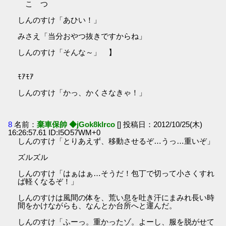
こ つ
しんのすけ「あひい！」
みさえ「当分おやつ抜きですからね」
しんのすけ「そんな～」 】
ﾓｱﾓｱ
しんのすけ「かっ、かくさなきゃ！」
8
名前：
棄車保帥 ◆jGok8klrco
[] 投稿日：2012/10/25(木)
16:26:57.61 ID:I5O57WM+0
しんのすけ「とりあえず、移動させるぞ…うっ…重いぞ」
ズルズル
しんのすけ「はぁはぁ…そうだ！包丁で切って小さくすれ
ば軽くなるぞ！」
しんのすけは風間の体を、荒い息を吐き汗にまみれ長い時
間をかけながらも、なんとか台所へと運んだ。
しんのすけ「ふーっ。重かったゾ。よーし、服を脱がせて