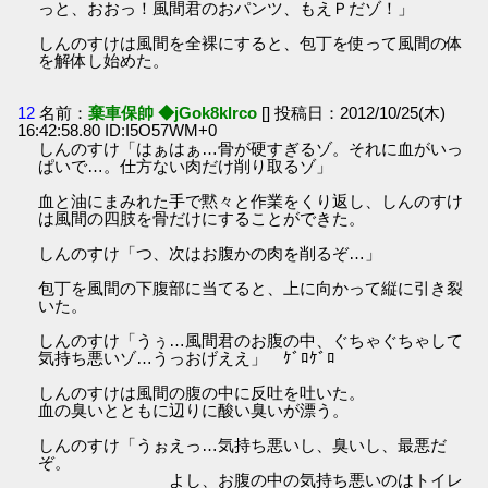
っと、おおっ！風間君のおパンツ、もえＰだゾ！」
しんのすけは風間を全裸にすると、包丁を使って風間の体
を解体し始めた。
12
名前：
棄車保帥 ◆jGok8klrco
[] 投稿日：2012/10/25(木)
16:42:58.80 ID:I5O57WM+0
しんのすけ「はぁはぁ…骨が硬すぎるゾ。それに血がいっ
ぱいで…。仕方ない肉だけ削り取るゾ」
血と油にまみれた手で黙々と作業をくり返し、しんのすけ
は風間の四肢を骨だけにすることができた。
しんのすけ「つ、次はお腹かの肉を削るぞ…」
包丁を風間の下腹部に当てると、上に向かって縦に引き裂
いた。
しんのすけ「うぅ…風間君のお腹の中、ぐちゃぐちゃして
気持ち悪いゾ…うっおげええ」 ｹﾞﾛｹﾞﾛ
しんのすけは風間の腹の中に反吐を吐いた。
血の臭いとともに辺りに酸い臭いが漂う。
しんのすけ「うぉえっ…気持ち悪いし、臭いし、最悪だ
ぞ。
よし、お腹の中の気持ち悪いのはトイレ