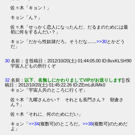
佐々木「キョン！」
キョン「ん？」
佐々木「せっかく恋人になったんだ、だるまのためには最
初に何をするんだい？」
キョン「だから性奴隷だろ。そうだな……
>>30
とかどう
だ」
30
名前：
[] 投稿日：2012/10/20(土) 01:44:05.00 ID:8vxKLSH90
宇宙人どもの所行くぞ
32
名前：
以下、名無しにかわりましてVIPがお送りします
[] 投
稿日：2012/10/20(土) 01:45:22.26 ID:ZEmLdUMk0
キョン「宇宙人共のところに行くぞ」
佐々木「九曜さんかい？ それとも長門さん？ 朝倉さ
ん？」
佐々木「それに、何のためにだい」
キョン「
>>34
(複数可)のところだ。
>>38
(複数可)のためだ
よ」