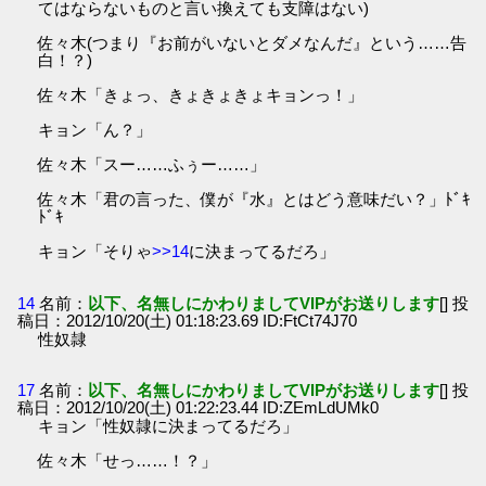
てはならないものと言い換えても支障はない)
佐々木(つまり『お前がいないとダメなんだ』という……告
白！？)
佐々木「きょっ、きょきょきょキョンっ！」
キョン「ん？」
佐々木「スー……ふぅー……」
佐々木「君の言った、僕が『水』とはどう意味だい？」ﾄﾞｷ
ﾄﾞｷ
キョン「そりゃ
>>14
に決まってるだろ」
14
名前：
以下、名無しにかわりましてVIPがお送りします
[] 投
稿日：2012/10/20(土) 01:18:23.69 ID:FtCt74J70
性奴隷
17
名前：
以下、名無しにかわりましてVIPがお送りします
[] 投
稿日：2012/10/20(土) 01:22:23.44 ID:ZEmLdUMk0
キョン「性奴隷に決まってるだろ」
佐々木「せっ……！？」