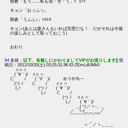
朝倉「もう……私も混・ぜ・て」ﾋﾟｮﾝｯ
キョン「おぅふっ」
朝倉「うふふ♪」ﾚﾛﾚﾛ
キョン(あとは森さんもいれば完璧だな！ だがそれは今後
の楽しみとして取っておこう)
おわり
84
名前：
以下、名無しにかわりましてVIPがお送りします
[] 投
稿日：2012/10/20(土) 03:25:31.96 ID:ZEmLdUMk0
∧∧ ∩
( ´∀｀)/ ∧∧ ∩
⊂ ﾉ ( ´∀｀)/ おつかれー
(つ ﾉ ⊂ ﾉ ∧∧ ∩
(ノ (つ ﾉ ( ´∀｀)/
(ノ ⊂ ﾉ
(つ ﾉ ∧∧ ∩
(ノ ( ´∀｀)/
＿| つ／ヽ-、＿
／ └-(＿＿＿_／
￣￣￣￣￣￣￣
＜⌒／ヽ＿＿＿