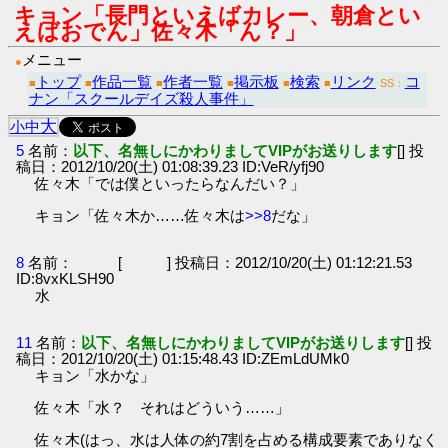
キョン「長門といえばカレー、朝倉とい
えばおでん」佐々木「ん？」
メニュー
●
トップ
作品一覧
作者一覧
掲示板
検索
リンク
コ
■
■
■
■
■
■
SS：
ナン「スクールデイズ殺人事件」
大
小
中
5
名前：
以下、名無しにかわりましてVIPがお送りします
[] 投
稿日：2012/10/20(土) 01:08:39.23 ID:VeR/yfj90
佐々木「では僕といったらなんだい？」
キョン「佐々木か……佐々木は
>>8
だな」
8
名前：
[ ] 投稿日：2012/10/20(土) 01:12:21.53
ID:8vxKLSH90
水
11
名前：
以下、名無しにかわりましてVIPがお送りします
[] 投
稿日：2012/10/20(土) 01:15:48.43 ID:ZEmLdUMk0
キョン「水かな」
佐々木「水？ それはどういう……」
佐々木(はっ、水は人体の約7割を占める構成要素でありなく