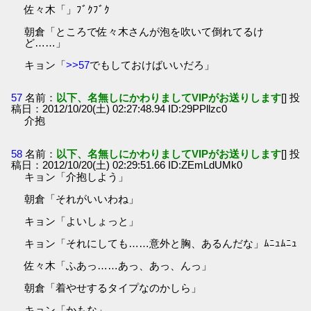
佐々木「」ﾌﾞｸﾌﾞｸ
朝倉「ところで佐々木さんが泡を吹いて倒れてるけ
ど……」
キョン「
>>57
でもしておけばいいだろ」
57
名前：
以下、名無しにかわりましてVIPがお送りします
[] 投
稿日：2012/10/20(土) 02:27:48.94 ID:29PPllzc0
介抱
58
名前：
以下、名無しにかわりましてVIPがお送りします
[] 投
稿日：2012/10/20(土) 02:29:51.66 ID:ZEmLdUMk0
キョン「介抱しよう」
朝倉「それがいいわね」
キョン「よいしょっと」
キョン「それにしても……意外と胸、あるんだな」ﾑﾆｭﾑﾆｭ
佐々木「ふあっ……あっ、あっ、んっ」
朝倉「着やせするタイプなのかしら」
キョン「かもな」