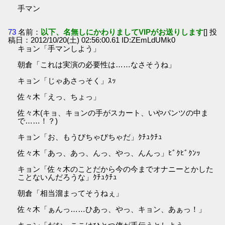
手マン
73
名前：
以下、名無しにかわりましてVIPがお送りします
[] 投
稿日：2012/10/20(土) 02:56:00.61 ID:ZEmLdUMk0
キョン「手マンしよう」
朝倉「これは実演の必要性は……なさそうね」
キョン「じゃあさっそく」ｽｯ
佐々木「えっ、ちょっ」
佐々木(キョ、キョンの手がスカート、いやパンツの中ま
で……！？)
キョン「お、もうびちゃびちゃだ」ｸﾁｭｸﾁｭ
佐々木「あっ、あっ、んっ、やっ、んんっ」ﾋﾞｸﾋﾞｸﾝｯ
キョン「佐々木のことだから今の今までオナニーとかした
ことないんだろうな」ｸﾁｭｸﾁｭ
朝倉「相当溜まってそうねぇ」
佐々木「ぁんっ……ひあっ、やっ、キョン、あぁっ！」