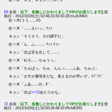
69
名前：
以下、名無しにかわりましてVIPがお送りします
[] 投
稿日：2012/10/20(土) 02:46:23.50 ID:ZEmLdUMk0
佐々木(うう……///)
佐々木「……えいっ」ﾁｭｯ
キョン「そうそう、その調子だ」
佐々木「ん、ふ……」ﾁｭｯ ﾁｭｯ
キョン「次は舌を出して……」
佐々木「れろ……ちゅうっ」
佐々木「ちゅぱっ、ちゅ、んんっ……ふあ、ちゅぷ」
キョン「さすが優等生だな、覚えるのが早いぞ」ﾅﾃﾞﾅﾃﾞ
佐々木「ふあ……///」ﾎﾟｰ
キョン「次は
>>72
あたりかな」
72
名前：
以下、名無しにかわりましてVIPがお送りします
[] 投
稿日：2012/10/20(土) 02:50:26.88 ID:/RcfdEiR0