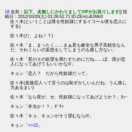
18
名前：
以下、名無しにかわりましてVIPがお送りします
[] 投
稿日：2012/10/20(土) 01:26:52.71 ID:ZEmLdUMk0
佐々木(ということは僕を性奴隷にするイコール僕を恋人に
する)
佐々木(だ、よね！？)
佐々木「ま、まったく……まぁ君も健全な男子高校生なん
だ、それくらいの妄想をしてしまうのも致し方ない」
佐々木「君のその欲望を満たすためにだね……ぼ、僕が恋
人になってあげてもいいかな///」
キョン「恋人？ だから性奴隷だって」
佐々木(直接恋人って言うのは恥ずかしいんだね、うん致し
方あるまい)
佐々木「なら僕が、せ、性奴隷になってあげようか？」ｶｧｰ
キョン「本当か！？」ｶﾞﾀｯ
佐々木「キョ、キョンがそう望むなら///」
キョン「
>>22
」