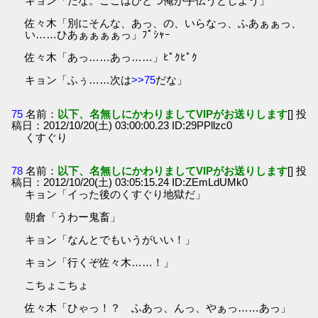
キョン「だな。ここはひとつ俺が手伝うとしよう」
佐々木「別にそんな、あっ、の、いらなっ、ふあぁぁっ、
い……ひあぁぁぁぁっ」ﾌﾟｼｬｰ
佐々木「あっ……あっ……」ﾋﾟｸﾋﾟｸ
キョン「ふぅ……次は
>>75
だな」
75
名前：
以下、名無しにかわりましてVIPがお送りします
[] 投
稿日：2012/10/20(土) 03:00:00.23 ID:29PPllzc0
くすぐり
78
名前：
以下、名無しにかわりましてVIPがお送りします
[] 投
稿日：2012/10/20(土) 03:05:15.24 ID:ZEmLdUMk0
キョン「イった後のくすぐり地獄だ」
朝倉「うわー鬼畜」
キョン「なんとでもいうがいい！」
キョン「行くぞ佐々木……！」
こちょこちょ
佐々木「ひゃっ！？ ふあっ、んっ、やぁっ……あっ」