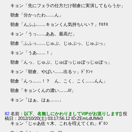
キョン「先にフェラの仕方だけ朝倉に実演してもらうか」
朝倉「分かったわ……ん」
朝倉「んふふ……キョンくん気持ちいい？」ﾁﾛﾁﾛ
キョン「うっ……ああ、最高だ」
朝倉「ふふっ……じゅぷ、じゅぷっ、じゅぷっ」
キョン「うあ……！」
朝倉「んっ、じゅぷ、じゅぽっじゅぽっじゅぽっ」
キョン「朝倉、やばい……出るッ」ﾄﾞｸﾝｯ
朝倉「んっ……！？ ん、こく、こく……んん」
朝倉「キョンくんの濃い……///」
キョン「はぁ、はぁ……」
82
名前：
以下、名無しにかわりましてVIPがお送りします
[] 投
稿日：2012/10/20(土) 03:17:56.12 ID:ZEmLdUMk0
キョン「じゃあ佐々木、これを咥えてくれ」ﾎﾞﾛﾝ