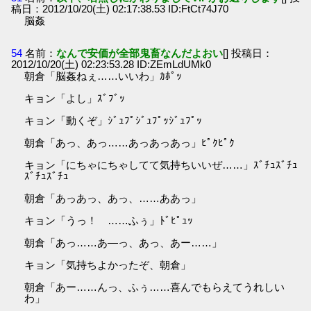
稿日：2012/10/20(土) 02:17:38.53 ID:FtCt74J70
脳姦
54
名前：
なんで安価が全部鬼畜なんだよおい
[] 投稿日：
2012/10/20(土) 02:23:53.28 ID:ZEmLdUMk0
朝倉「脳姦ねぇ……いいわ」ｶﾎﾟｯ
キョン「よし」ｽﾞﾌﾞｯ
キョン「動くぞ」ｼﾞｭﾌﾟｼﾞｭﾌﾟｯｼﾞｭﾌﾟｯ
朝倉「あっ、あっ……あっあっあっ」ﾋﾟｸﾋﾟｸ
キョン「にちゃにちゃしてて気持ちいいぜ……」ｽﾞﾁｭｽﾞﾁｭ
ｽﾞﾁｭｽﾞﾁｭ
朝倉「あっあっ、あっ、……ああっ」
キョン「うっ！ ……ふぅ」ﾄﾞﾋﾟｭｯ
朝倉「あっ……あ―っ、あっ、あー……」
キョン「気持ちよかったぞ、朝倉」
朝倉「あー……んっ、ふぅ……喜んでもらえてうれしい
わ」