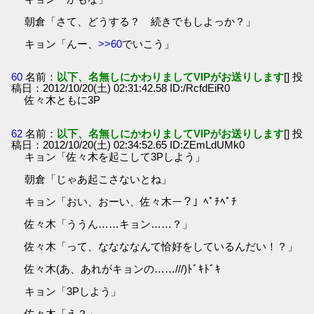
朝倉「さて、どうする？ 続きでもしよっか？」
キョン「んー、
>>60
でいこう」
60
名前：
以下、名無しにかわりましてVIPがお送りします
[] 投
稿日：2012/10/20(土) 02:31:42.58 ID:/RcfdEiR0
佐々木ともに3P
62
名前：
以下、名無しにかわりましてVIPがお送りします
[] 投
稿日：2012/10/20(土) 02:34:52.65 ID:ZEmLdUMk0
キョン「佐々木を起こして3Pしよう」
朝倉「じゃあ起こさないとね」
キョン「おい、おーい、佐々木ー？」ﾍﾟﾁﾍﾟﾁ
佐々木「ううん……キョン……？」
佐々木「って、ななななんて恰好をしているんだい！？」
佐々木(あ、あれがキョンの……///)ﾄﾞｷﾄﾞｷ
キョン「3Pしよう」
佐々木「え？」