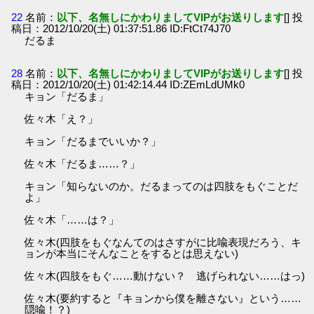
22
名前：
以下、名無しにかわりましてVIPがお送りします
[] 投
稿日：2012/10/20(土) 01:37:51.86 ID:FtCt74J70
だるま
28
名前：
以下、名無しにかわりましてVIPがお送りします
[] 投
稿日：2012/10/20(土) 01:42:14.44 ID:ZEmLdUMk0
キョン「だるま」
佐々木「え？」
キョン「だるまでいいか？」
佐々木「だるま……？」
キョン「知らないのか。だるまってのは四肢をもぐことだ
よ」
佐々木「……は？」
佐々木(四肢をもぐなんてのはさすがに比喩表現だろう、キ
ョンが本当にそんなことをするとは思えない)
佐々木(四肢をもぐ……動けない？ 逃げられない……はっ)
佐々木(要約すると『キョンから僕を離さない』という……
隠喩！？)