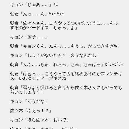
キョン「じゃあ……」ﾁｭ
朝倉「んっ……ん」ﾁｭｯ ﾁｭｯ
朝倉「佐々木さん、こうやってついばむように……んっ、
するのがバードキス、ちゅっ、よ」
キョン「涼子……」
朝倉「キョンくん、んんっ……もうっ、がっつきすぎ///」
キョン「しょうがないだろ？ 久々なんだし」
朝倉「んふ……ちゅ、れろっ、ちゅ、ちゅぱっ」ﾋﾟﾁｬﾋﾟﾁｬ
朝倉「はぁっ……こうやって舌を絡めあうのがフレンチキ
ス、いわゆるディープキスね」
朝倉「習うより慣れろと言うから佐々木さんにもやっても
らいましょう？」
キョン「そうだな」
佐々木「ふぇっ！？」
キョン「ほら佐々木、おいで」
佐々木「キョ、キョン……///」ﾎﾟｰ