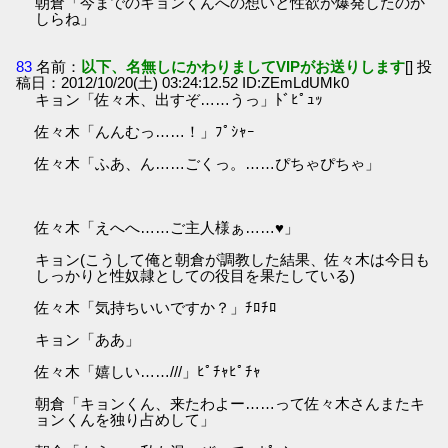
朝倉「今までのキョンくんへの想いと性欲が爆発したのか
しらね」
83
名前：
以下、名無しにかわりましてVIPがお送りします
[] 投
稿日：2012/10/20(土) 03:24:12.52 ID:ZEmLdUMk0
キョン「佐々木、出すぞ……うっ」ﾄﾞﾋﾟｭｯ
佐々木「んんむっ……！」ﾌﾟｼｬｰ
佐々木「ふあ、ん……ごくっ。……ぴちゃぴちゃ」
佐々木「えへへ……ご主人様ぁ……♥」
キョン(こうして俺と朝倉が調教した結果、佐々木は今日も
しっかりと性奴隷としての役目を果たしている)
佐々木「気持ちいいですか？」ﾁﾛﾁﾛ
キョン「ああ」
佐々木「嬉しい……///」ﾋﾟﾁｬﾋﾟﾁｬ
朝倉「キョンくん、来たわよー……って佐々木さんまたキ
ョンくんを独り占めして」