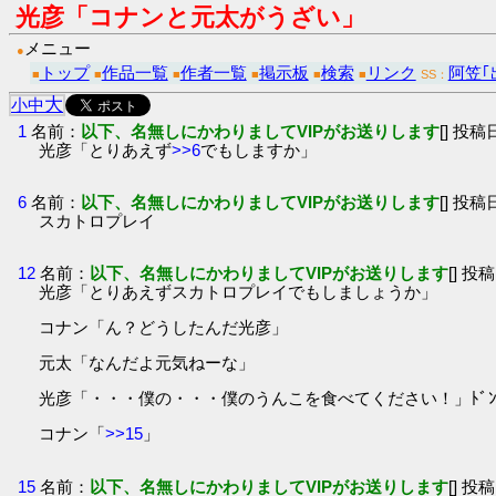
光彦「コナンと元太がうざい」
メニュー
●
トップ
作品一覧
作者一覧
掲示板
検索
リンク
阿笠｢
■
■
■
■
■
■
SS：
大
小
中
1
名前：
以下、名無しにかわりましてVIPがお送りします
[] 投稿日
光彦「とりあえず
>>6
でもしますか」
6
名前：
以下、名無しにかわりましてVIPがお送りします
[] 投稿日
スカトロプレイ
12
名前：
以下、名無しにかわりましてVIPがお送りします
[] 投稿
光彦「とりあえずスカトロプレイでもしましょうか」
コナン「ん？どうしたんだ光彦」
元太「なんだよ元気ねーな」
光彦「・・・僕の・・・僕のうんこを食べてください！」ﾄﾞ
コナン「
>>15
」
15
名前：
以下、名無しにかわりましてVIPがお送りします
[] 投稿