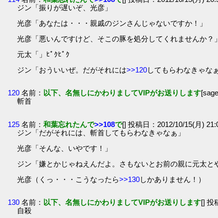
ジン「振りが遅いぞ、光彦」
光彦「あなたは・・・親戚のジンさんじゃないですか！」
光彦「悪いんですけど、そこの豚を処分してくれませんか？
元太「」ﾋﾟｸﾋﾟｸ
ジン「おういいぜ。だがそれには
>>120
してもらわなきゃな
120
名前：
以下、名無しにかわりましてVIPがお送りします
[sag
斬首
125
名前：
和葉忘れたんで
>>108
で
[] 投稿日：2012/10/15(月) 21:
ジン「だがそれには、斬首してもらわなきゃなぁ」
光彦「そんな、いやです！」
ジン「嫌とかじゃねえんだよ。さもないとお前の親に元太と
光彦（くっ・・・こうなったら
>>130
しかありません！）
130
名前：
以下、名無しにかわりましてVIPがお送りします
[] 投
自殺