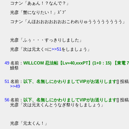
コナン「あぁん！？なんで？」
光彦「蟹になりたい！」ｽﾞﾌﾞ
コナン「んほおおおおおおおこわれりゅうううううううう」
光彦「ふぅ・・・すっきりしました」
光彦「次は元太く○に
>>51
をしましょう」
49
名前：
WILLCOM 忍法帖【Lv=40,xxxPT】(1+0：15) 【東電 7
鰻祭
51
名前：
以下、名無しにかわりましてVIPがお送りします
[] 投稿
>>49
56
名前：
以下、名無しにかわりましてVIPがお送りします
[] 投稿
光彦「次は元太くんとうなぎ祭りをしましょう」
光彦「元太くん！」