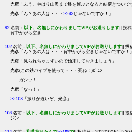
光彦「ふう、やはり山奥まで豚を運ぶとなると結構きついで
光彦「ん？あの人は・・・
>>92
じゃないですか！」
92
名前：
以下、名無しにかわりましてVIPがお送りします
[] 投稿
背中ががら空き
102
名前：
以下、名無しにかわりましてVIPがお送りします
[] 投
光彦「ん？あの人は・・・背中ががら空きじゃないですか！
光彦「見られちゃまずいので始末しておきましょう」
光彦(この鉄パイプを使って・・・死ね！)ﾋﾞｭﾝ
ガシッ！
光彦「なっ！」
>>108
「振りが遅いぞ、光彦」
108
名前：
以下、名無しにかわりましてVIPがお送りします
[] 投
ジン
114
名前：
和葉忘れたんで
>>108
で
[] 投稿日：2012/10/15(月) 20: