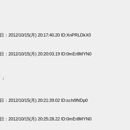
日：2012/10/15(月) 20:17:40.20 ID:XnPRLDkX0
日：2012/10/15(月) 20:20:03.19 ID:0mEr8MYN0
！」
日：2012/10/15(月) 20:21:39.02 ID:schi9NDp0
日：2012/10/15(月) 20:25:28.22 ID:0mEr8MYN0