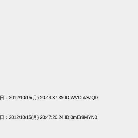
日：2012/10/15(月) 20:44:37.39 ID:WVCnk9ZQ0
日：2012/10/15(月) 20:47:20.24 ID:0mEr8MYN0