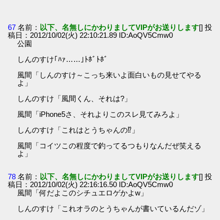
67
名前：
以下、名無しにかわりましてVIPがお送りします
[] 投
稿日：2012/10/02(火) 22:10:21.89 ID:AoQV5Cmw0
公園
しんのすけ｢ﾊｧ……｣ﾄﾎﾞﾄﾎﾞ
風間「しんのすけ～こっち来いよ面白いもの見せてやる
よ」
しんのすけ「風間くん、それは?」
風間「iPhone5さ、それよりこのスレ見てみろよ」
しんのすけ「これはとうちゃんの⁉」
風間「コイツこの程度で釣ってるつもりなんだぜ笑える
よ」
78
名前：
以下、名無しにかわりましてVIPがお送りします
[] 投
稿日：2012/10/02(火) 22:16:16.50 ID:AoQV5Cmw0
風間「何だよこのシチュエロゲかよw」
しんのすけ「これオラのとうちゃんが書いているんだゾ」