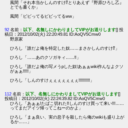
風間「それ本当かしんのすけ⁉とりあえず『野原ひろし乙』
とでも書くか」
風間「ビビってるビビってるww」
92
名前：
以下、名無しにかわりましてVIPがお送りします
[] 投
稿日：2012/10/02(火) 22:20:49.81 ID:AoQV5Cmw0
野原家
ひろし「誰だよ俺を特定した奴……まさかしんのすけ⁉」
ひろし「……あのクソガキィ……‼」
ひろし「誰だよ俺の写メうpした奴!あぁぁwiki作んなよクソ
がぁぁ!!!!!」
ひろし「しんのすけぇぇぇぇぇぇぇ!!!!!!!!!!」
112
名前：
以下、名無しにかわりましてVIPがお送りします
[]
投稿日：2012/10/02(火) 22:24:39.82 ID:AoQV5Cmw0
ひろし「あぁぁ!たばこ切れた‼しんのすけ買って来い!!!……
ってまだアイツ帰ってこねーのかよ」
ひろし「まぁ良い、実の息子を殺したら俺のwikiも盛り上が
るか……」