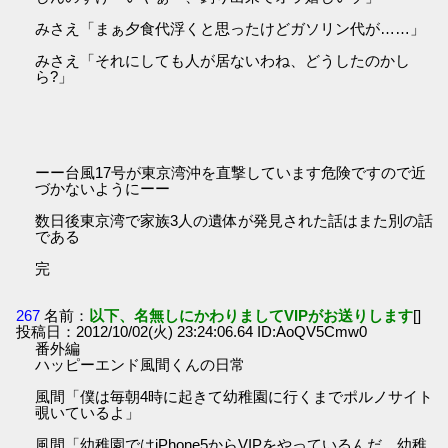
みさえ「まぁ夕食代浮くと思ったけどガソリン代が……」
みさえ「それにしても人が居ないわね、どうしたのかし
ら?」
ーー台風17号が東京湾沖を直撃しています危険ですので近
づかないようにーー
数日後東京湾で家族3人の遺体が発見された話はまた別の話
である
完
267
名前：
以下、名無しにかわりましてVIPがお送りします
[]
投稿日：2012/10/02(火) 23:24:06.64 ID:AoQV5Cmw0
番外編
ハッピーエンド風間くんの日常
風間「僕は毎朝4時に起きて幼稚園に行くまでポルノサイト
覗いているよ」
風間「幼稚園ではiPhone5からVIPをやっているんだ、幼稚