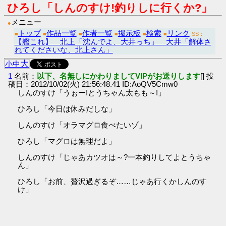
ひろし「しんのすけ!釣りしに行くか?」
メニュー
●
トップ
作品一覧
作者一覧
掲示板
検索
リンク
■
■
■
■
■
■
SS：
【艦これ】 北上「沈んでよ、大井っち」 大井「解体さ
れてくださいな、北上さん」
大
小
中
1
名前：
以下、名無しにかわりましてVIPがお送りします
[] 投
稿日：2012/10/02(火) 21:56:48.41 ID:AoQV5Cmw0
しんのすけ「うぉー!とうちゃん太もも～!」
ひろし「今日は休みだしな」
しんのすけ「オラマグロ食べたいゾ」
ひろし「マグロは無理だよ」
しんのすけ「じゃあカツオは～?一本釣りしてよとうちゃ
ん」
ひろし「お前、贅沢過ぎるぞ……じゃあ行くかしんのす
け」