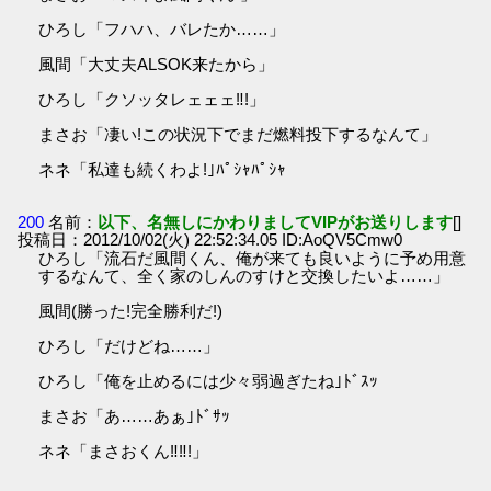
ひろし「フハハ、バレたか……」
風間「大丈夫ALSOK来たから」
ひろし「クソッタレェェェ‼!」
まさお「凄い!この状況下でまだ燃料投下するなんて」
ネネ「私達も続くわよ!｣ﾊﾟｼｬﾊﾟｼｬ
200
名前：
以下、名無しにかわりましてVIPがお送りします
[]
投稿日：2012/10/02(火) 22:52:34.05 ID:AoQV5Cmw0
ひろし「流石だ風間くん、俺が来ても良いように予め用意
するなんて、全く家のしんのすけと交換したいよ……」
風間(勝った!完全勝利だ!)
ひろし「だけどね……」
ひろし「俺を止めるには少々弱過ぎたね｣ﾄﾞｽｯ
まさお「あ……あぁ｣ﾄﾞｻｯ
ネネ「まさおくん‼‼!」