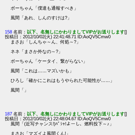
ボーちゃん「僕達も通報すべき」
風間「あれ、しんのすけは?」
158
名前：
以下、名無しにかわりましてVIPがお送りします
[]
投稿日：2012/10/02(火) 22:41:48.71 ID:AoQV5Cmw0
まさお「しんちゃ～ん、何処～?」
ネネ「まさか外なの～?」
ボーちゃん「ケータイ、繋がらない」
風間「これは……マズいかも」
ひろし「確かにこれはもうやられた可能性が……」
風間「」
187
名前：
以下、名無しにかわりましてVIPがお送りします
[]
投稿日：2012/10/02(火) 22:48:04.67 ID:AoQV5Cmw0
風間「(近写チャンス!)ﾊﾟｼｬ!よーし、燃料投下～♪」
まさお「マズイよ風間くん!」