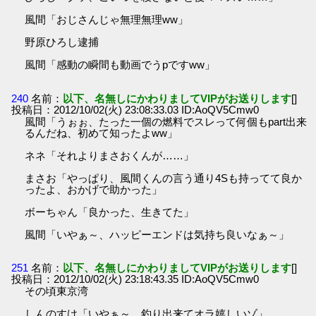
風間「おじさんじゃ無理無理ww」
野原ひろし逮捕
風間「感動の瞬間も動画でうpですww」
240
名前：
以下、名無しにかわりましてVIPがお送りします
[]
投稿日：2012/10/02(火) 23:08:33.03 ID:AoQV5Cmw0
風間「うぉぉ、たった一個の燃料でスレって何個もpart出来
るんだね、初めて知ったよww」
ネネ「それよりまさおくんが……」
まさお「やっぱり、風間くんの言う通り4Sも持ってて良か
ったよ、おかげで助かった」
ボーちゃん「良かった、生きてた」
風間「いやぁ～、ハッピーエンドは気持ち良いなぁ～」
251
名前：
以下、名無しにかわりましてVIPがお送りします
[]
投稿日：2012/10/02(火) 23:18:43.35 ID:AoQV5Cmw0
その頃東京湾
しんのすけ「いやぁ～、釣り出来てオラ嬉しいゾ」