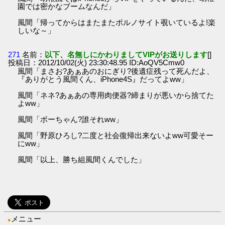
園では密かなブームなんだ」
風間「帰ってからはまたまたポルノサイト覗いているよ!楽
しいな～」
271
名前：
以下、名無しにかわりましてVIPがお送りします
[]
投稿日：2012/10/02(火) 23:30:48.95 ID:AoQV5Cmw0
風間「まさお?あぁあのおにぎり?後遺症残って死んだよ、
『ありがとう風間くん、iPhone4S』だってよww」
風間「ネネ?あぁあの専用肉便器?締まりが悪いから捨てた
よww」
風間「ボーちゃん?誰それww」
風間「野原ひろし?二度と社会復帰出来ないよww可愛そー
にww」
風間「以上、勝ち組風間くんでした」
メニュー
●