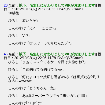
20
名前：
以下、名無しにかわりましてVIPがお送りします
[] 投
稿日：2012/10/02(火) 21:59:26.11 ID:AoQV5Cmw0
10秒後
ひろし「着いたぞ」
しんのすけ「え?……ここは?」
ひろし「VIP」
しんのすけ「びっぷ…って何なんだゾ?」
45
名前：
以下、名無しにかわりましてVIPがお送りします
[] 投
稿日：2012/10/02(火) 22:05:14.78 ID:AoQV5Cmw0
ひろし「さぁてスレ立てるか～今日は大漁かね?」
ひろし「早速釣れてる釣れてるww」
ひろし「何だよコイツ嫉妬し過ぎwwさては童貞だな?釣り
なのにwwwww」
しんのすけ「とうちゃん…魚」
ひろし「あぁ⁉スーパーでも行って来いガキが!!!!!」
しんのすけ｢ﾋｯ!｣ﾋﾞｸｯ