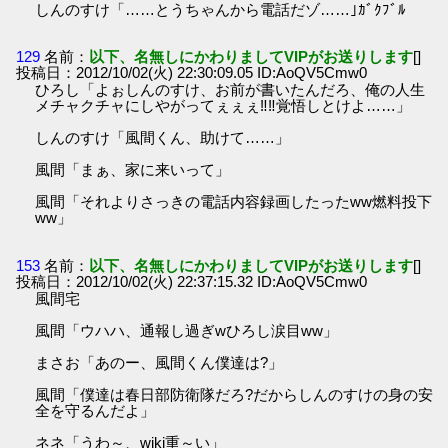
しんのすけ「……とうちゃんから電話だゾ……｣ｶﾞｸﾌﾞﾙ
129
名前：
以下、名無しにかわりましてVIPがお送りします
[]
投稿日：2012/10/02(火) 22:30:09.05 ID:AoQV5Cmw0
ひろし「よぉしんのすけ、お前が書いたんだろ、俺の人生
メチャクチャにしやがってぇぇぇ‼‼覚悟しとけよ……」
しんのすけ「風間くん、助けて……」
風間「まぁ、家に来いって」
風間「それよりさっきの電話内容録画したったww燃料投下
ww」
153
名前：
以下、名無しにかわりましてVIPがお送りします
[]
投稿日：2012/10/02(火) 22:37:15.32 ID:AoQV5Cmw0
風間宅
風間「ウハハ、通報し過ぎwひろし涙目ww」
まさお「あのー、風間くん僕達は?」
風間「僕達は春日部防衛隊だろ?だからしんのすけの身の安
全を守るんだよ」
ネネ「うわ～、wiki重～い」