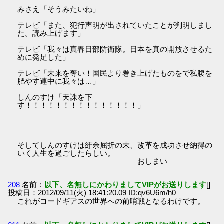
みさえ「そうみたいね」
テレビ「また、犯行声明が出されていたことが判明しまし
た。読み上げます」
テレビ「我々は真春日部防衛隊。日本を真の開放させるた
めに発足した」
テレビ「未来を奪い！国民より巻き上げたものをで私腹を
肥やす連中に我々は…」
しんのすけ「天誅を下
す！！！！！！！！！！！！！！！」
そしてしんのすけは紆余屈折の末、改革を成功させ納得の
いく人生を過ごしたらしい。
おしまい
208
名前：
以下、名無しにかわりましてVIPがお送りします
[]
投稿日：2012/09/11(火) 18:41:20.09 ID:qv6U6m/h0
これがコードギアスの世界への前哨戦となるわけです。