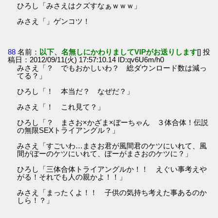
ひろし「みさえはクズすなぁｗｗｗ」
みさえ「」ゲンコツ！
88
名前：
以下、名無しにかわりましてVIPがお送りします
[] 投
稿日：2012/09/11(火) 17:57:10.14 ID:qv6U6m/h0
みさえ「？ でもおかしいわ？ 総ダウンロード数は減っ
てる？」
ひろし「！ 本当だ？ なぜだ？」
みさえ「！ これ見て？」
ひろし「？ まさお×かざま×ぼーちゃん ３体合体！伝説
の無限SEXトライアングル？」
みさえ「すごいわ…まさお君が風間君のケツにいれて、風
間がぼーのケツにいれて、ぼーがまさおのケツに？」
ひろし「三体合体トライアングルか！！ えぐい事考えや
がる！それでも人の親かよ！！」
みさえ「まったくよ！！ 子供の気持ち考えた事あるのか
しら！？」