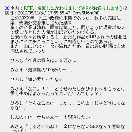
98
名前：
以下、名無しにかわりましてVIPがお送りします
[] 投
稿日：2012/09/11(火) 17:59:59.47 ID:qv6U6m/h0
この20XX年、民主○政権の末期であった。数多の売国法
案、売国外交を推し進めた結果
多くの企業は潰れ、民衆は飢えた。同じように児童ポルノ
で稼ごうとした人間が山ほどいたのである。
公安は次々と検挙するも、新たな作品がUPされその様相は
まさにイタチごっこというに相応しいものであった。
また、山ほどのデータが溢れたため、質の悪い動画は自然
淘汰されていった。
ひろし「今月の収入は…３万か…」
みさえ「最盛期の100分の一…」
ひろし「短い夢だったな」
みさえ「なによ！！ どうせわたしがひまわりをもっと可
愛く生めばよかったって言いたいんでしょ？」
ひろし「そんなことは…しかし、このままじゃどうにもな
らない」
しんのすけ「母ちゃんー！！SEXしたい！」
みさえ「うるさいわね！ 金にならないSEXなんて意味な
いのよ！！」