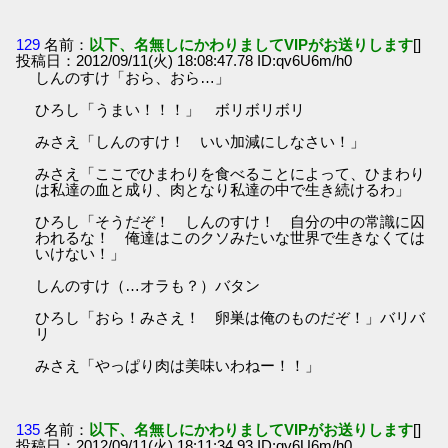
129
名前：
以下、名無しにかわりましてVIPがお送りします
[]
投稿日：2012/09/11(火) 18:08:47.78 ID:qv6U6m/h0
しんのすけ「おら、おら…」
ひろし「うまい！！！」 ボリボリボリ
みさえ「しんのすけ！ いい加減にしなさい！」
みさえ「ここでひまわりを食べることによって、ひまわり
は私達の血と成り、肉となり私達の中で生き続けるわ」
ひろし「そうだぞ！ しんのすけ！ 自分の中の常識に囚
われるな！ 俺達はこのクソみたいな世界で生きなくては
いけない！」
しんのすけ（…オラも？）バタン
ひろし「おら！みさえ！ 卵巣は俺のものだぞ！」バリバ
リ
みさえ「やっぱり肉は美味いわねー！！」
135
名前：
以下、名無しにかわりましてVIPがお送りします
[]
投稿日：2012/09/11(火) 18:11:34.93 ID:qv6U6m/h0