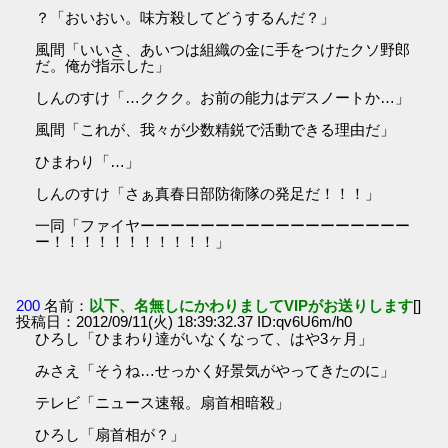
？「おいおい。味方殺してどうするんだ？」
風間「いいさ、あいつは組織の金に手をつけたクソ野郎
だ。俺が指示した」
しんのすけ「…ククク。お前の能力はデスノートか…」
風間「これが、我々が少数精鋭で活動できる理由だ」
ひまわり「…」
しんのすけ「さぁ真春日部防衛隊の発足だ！！！」
一同「ファイヤーーーーーーーーーーーーーーーーーー
ー！！！！！！！！！！！」
200
名前：
以下、名無しにかわりましてVIPがお送りします
[]
投稿日：2012/09/11(火) 18:39:32.37 ID:qv6U6m/h0
ひろし「ひまわり達がいなくなって、はや3ヶ月」
みさえ「そうね…せっかく好景気がやってきたのに」
テレビ「ニュース速報。扇首相暗殺」
ひろし「扇首相が？」