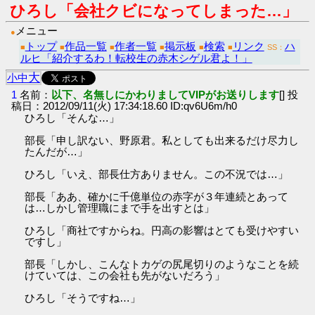
ひろし「会社クビになってしまった…」
メニュー
●
トップ
作品一覧
作者一覧
掲示板
検索
リンク
ハ
■
■
■
■
■
■
SS：
ルヒ「紹介するわ！転校生の赤木シゲル君よ！」
大
小
中
1
名前：
以下、名無しにかわりましてVIPがお送りします
[] 投
稿日：2012/09/11(火) 17:34:18.60 ID:qv6U6m/h0
ひろし「そんな…」
部長「申し訳ない、野原君。私としても出来るだけ尽力し
たんだが…」
ひろし「いえ、部長仕方ありません。この不況では…」
部長「ああ、確かに千億単位の赤字が３年連続とあって
は…しかし管理職にまで手を出すとは」
ひろし「商社ですからね。円高の影響はとても受けやすい
ですし」
部長「しかし、こんなトカゲの尻尾切りのようなことを続
けていては、この会社も先がないだろう」
ひろし「そうですね…」