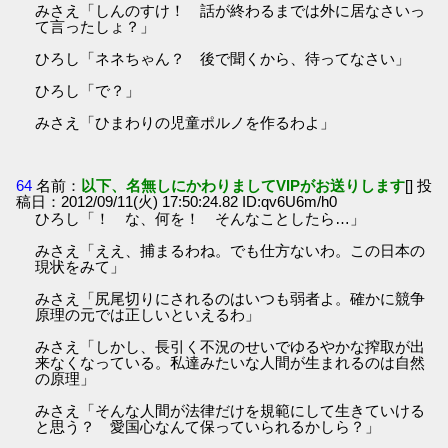
みさえ「しんのすけ！ 話が終わるまでは外に居なさいっ
て言ったしょ？」
ひろし「ネネちゃん？ 後で聞くから、待ってなさい」
ひろし「で？」
みさえ「ひまわりの児童ポルノを作るわよ」
64
名前：
以下、名無しにかわりましてVIPがお送りします
[] 投
稿日：2012/09/11(火) 17:50:24.82 ID:qv6U6m/h0
ひろし「！ な、何を！ そんなことしたら…」
みさえ「ええ、捕まるわね。でも仕方ないわ。この日本の
現状をみて」
みさえ「尻尾切りにされるのはいつも弱者よ。確かに競争
原理の元では正しいといえるわ」
みさえ「しかし、長引く不況のせいでゆるやかな搾取が出
来なくなっている。私達みたいな人間が生まれるのは自然
の原理」
みさえ「そんな人間が法律だけを規範にして生きていける
と思う？ 愛国心なんて保っていられるかしら？」