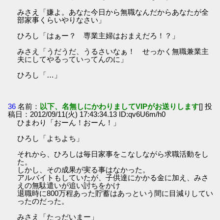
みさえ「嫌よ。あなた今日から無職なんだからあなたが全
部家事くらいやりなさい」
ひろし「はぁー？ 専業主婦はおまえだろ！？」
みさえ「うだうだ、うるさいなぁ！ せっかく無職兼業主
夫にしてやるっていってんのに」
ひろし「…」
36
名前：
以下、名無しにかわりましてVIPがお送りします
[] 投
稿日：2012/09/11(火) 17:43:34.13 ID:qv6U6m/h0
ひまわり「おーん！おーん！」
ひろし「よちよち」
それから、ひろしは毎日家事をこなしながら求職活動をし
た。
しかし、その成果が実る事はなかった。
アルバイトもしていたが、子供達にかかる金に加え、みさ
えの無駄遣いが追い討ちをかけ
退職時に800万程あった貯蓄はあっという間に目減りしてい
ったのだった。
みさえ「たっだいまー」