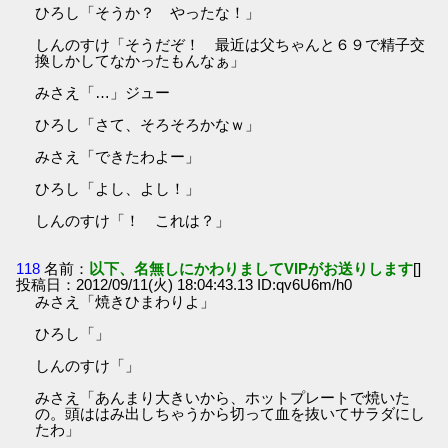
ひろし「そうか？ やったな！」
しんのすけ「そうだぞ！ 最近は父ちゃんと６９で精子交
換しかしてなかったもんなぁ」
みさえ「…」ジュー
ひろし「さて、そろそろかなｗ」
みさえ「できたわよー」
ひろし「よし、よし！」
しんのすけ「！ これは？」
118
名前：
以下、名無しにかわりましてVIPがお送りします
[]
投稿日：2012/09/11(火) 18:04:43.13 ID:qv6U6m/h0
みさえ「焼きひまわりよ」
ひろし「」
しんのすけ「」
みさえ「あんまり大きいから、ホットプレートで焼いた
の。頭ははみ出しちゃうから切って血を抜いてサラダにし
たわ」