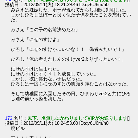
投稿日：2012/09/11(火) 18:21:39.46 ID:qv6U6m/h0
みさえは妊娠した。ボーが現れてから1月後に判明した。
しかしひろしはぼーと良く似た子供を見たことを忘れてい
た。
みさえ「この子の名前決めたわ」
みさえ「にせのすけよ」
ひろし「にせのすけか…いいな！！ 偽者みたいで！」
ひろし「俺の考えたしんのすけver2よりずっといい！」
にせのすけは生まれた。
にせのすけはすくすくと成長していった。
しかし、彼は笑わない子供だった。
ひろしは一度もにせのすけの笑顔を拝むことはなかった。
そして幼稚園に入園したその日、ひまわりver2と共にひろ
し達の前から姿を消した。
173
名前：
以下、名無しにかわりましてVIPがお送りします
[]
投稿日：2012/09/11(火) 18:24:53.60 ID:qv6U6m/h0
廃ビル