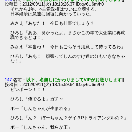
投稿日：2012/09/11(火) 18:13:26.37 ID:qv6U6m/h0
それから1年、○主党政権はついに崩壊する。
日本経済は急速に回復に向かっていった。
みさえ「あなた！ 今日も仕事でしょう？」
ひろし「ああ、良かったよ。まさかこの年で大企業に再就
職できるとは！」
みさえ「本当ね！ 今日もごちそう用意して待ってるわ」
ひろし「ああ！ 頑張ってしんのすけ達の分もいきなちゃ
な！」
147
名前：
以下、名無しにかわりましてVIPがお送りします
[]
投稿日：2012/09/11(火) 18:15:59.64 ID:qv6U6m/h0
ピンポーン！！！
ひろし「俺でるよ」ガチャ
ボー「しんちゃんが生まれる」
ひろし「ん？ ぼーちゃん？ゲイ３Pトライアングルの？」
ボー「しんちゃん、我らが王」