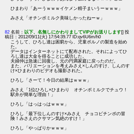
ひまわり「あーうｗｗｗイケメン精子まいうーｗｗｗ」
みさえ「オチンポミルク美味しかったねーｗ」
82
名前：
以下、名無しにかわりましてVIPがお送りします
[] 投
稿日：2012/09/11(火) 17:54:39.77 ID:qv6U6m/h0
こうして、ひろし達は困窮から、児童ポルノの製造を始め
た。
データはインターネットにて配布された。それによってひ
ろし達は大金を得ることに成功した。
夫婦仲は急速に回復し、元の円満家庭に戻ったのだ。
また、バリエーションを考えみさえ×しんのすけ、しんのす
け×ひまわりのビデオも撮影された。
ひろし「さーて！今日の結果はｗｗｗ」
みさえ「1位ひろし×ひまわり オチンポミルクでチュウ！
駅弁が簡単な理由！」
ひろし「はっはっはｗｗｗ」
ひろし「最下位しんのすけ×みさえ チョコビチンポの冒
険！みさえのクサマン気絶のすけ！」
ひろし「やっぱりかｗｗｗ」