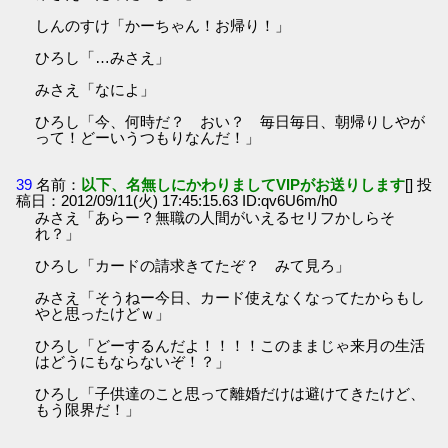
しんのすけ「かーちゃん！お帰り！」
ひろし「…みさえ」
みさえ「なによ」
ひろし「今、何時だ？ おい？ 毎日毎日、朝帰りしやが
って！どーいうつもりなんだ！」
39
名前：
以下、名無しにかわりましてVIPがお送りします
[] 投
稿日：2012/09/11(火) 17:45:15.63 ID:qv6U6m/h0
みさえ「あらー？無職の人間がいえるセリフかしらそ
れ？」
ひろし「カードの請求きてたぞ？ みて見ろ」
みさえ「そうねー今日、カード使えなくなってたからもし
やと思ったけどｗ」
ひろし「どーするんだよ！！！！このままじゃ来月の生活
はどうにもならないぞ！？」
ひろし「子供達のこと思って離婚だけは避けてきたけど、
もう限界だ！」