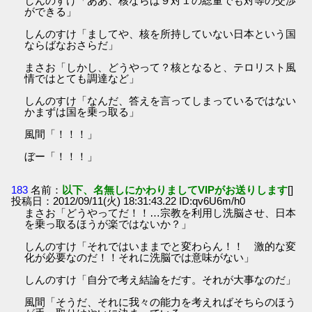
しんのすけ「ああ、核ならば９対１の総量でも対等の交渉
ができる」
しんのすけ「ましてや、核を所持していない日本という国
ならばなおさらだ」
まさお「しかし、どうやって？核となると、テロリスト風
情ではとても調達など」
しんのすけ「なんだ、答えを言ってしまっているではない
かまずは国を乗っ取る」
風間「！！！」
ぼー「！！！」
183
名前：
以下、名無しにかわりましてVIPがお送りします
[]
投稿日：2012/09/11(火) 18:31:43.22 ID:qv6U6m/h0
まさお「どうやってだ！！…宗教を利用し洗脳させ、日本
を乗っ取るほうが楽ではないか？」
しんのすけ「それではいままでと変わらん！！ 激的な変
化が必要なのだ！！それに洗脳では意味がない」
しんのすけ「自分で考え結論をだす。それが大事なのだ」
風間「そうだ、それに我々の能力を考えればそちらのほう