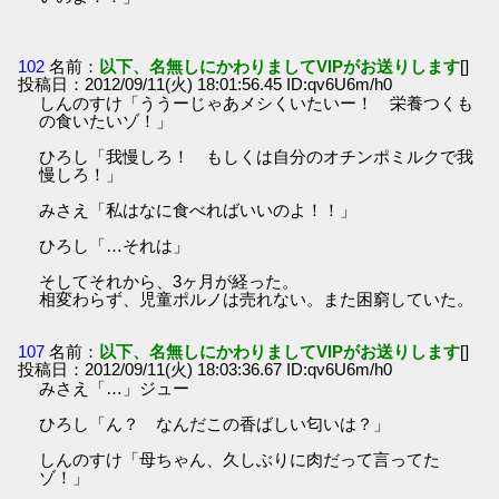
102
名前：
以下、名無しにかわりましてVIPがお送りします
[]
投稿日：2012/09/11(火) 18:01:56.45 ID:qv6U6m/h0
しんのすけ「ううーじゃあメシくいたいー！ 栄養つくも
の食いたいゾ！」
ひろし「我慢しろ！ もしくは自分のオチンポミルクで我
慢しろ！」
みさえ「私はなに食べればいいのよ！！」
ひろし「…それは」
そしてそれから、3ヶ月が経った。
相変わらず、児童ポルノは売れない。また困窮していた。
107
名前：
以下、名無しにかわりましてVIPがお送りします
[]
投稿日：2012/09/11(火) 18:03:36.67 ID:qv6U6m/h0
みさえ「…」ジュー
ひろし「ん？ なんだこの香ばしい匂いは？」
しんのすけ「母ちゃん、久しぶりに肉だって言ってた
ゾ！」