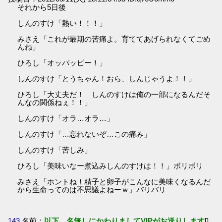
それから5日後
しんのすけ「熱い！！！」
みさえ「これが最期の苦痛よ。育ててあげられなくてごめ
んね」
ひろし「オッパッピー！」
しんのすけ「とうちゃん！おら、しんじゃうよ！！」
ひろし「大丈夫だ！ しんのすけは俺の一部になるんだそ
んなの関係ねぇ！！」
しんのすけ「オラ…オラ…」
しんのすけ「…忘れないぞ…この痛み」
しんのすけ「苦しみ」
ひろし「美味いなー煮込みしんのすけは！！」ボリボリ
みさえ「ホントね！精子と卵子がこんなに美味くなるんだ
から生命ってのは不思議よねーｗ」バリバリ
143
名前：
以下、名無しにかわりましてVIPがお送りします
[]