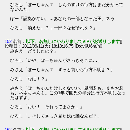
ひろし「ぼーちゃん？ しんのすけの行方はまだ分かって
ないんだ」
ぼー「証拠がない。…あなたの一部となった王」スゥ
ひろし「消えた…？…一部？なぜそれを？」
152
名前：
以下、名無しにかわりましてVIPがお送りします
[]
投稿日：2012/09/11(火) 18:18:16.75 ID:qv6U6m/h0
みさえ「どうしたの？」
ひろし「いや、ぼーちゅんがさっきそこに…」
みさえ「ぼーちゃん？ ずっと前から行方不明よ？」
ひろし「なに！？」
みさえ「ぼーちゃんだけじゃないわ。風間君も、まさお君
も、ネネちゃんも。この1年で園児の半分は行方不明になっ
たはずよ」
ひろし「おい！ それってまさか…」
ひろし「…そしてさっき見た奴は誰なんだ？」
162
名前：
以下、名無しにかわりましてVIPがお送りします
[]