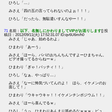
ひろし「…」
みさえ「四の五の言ってられないのよぉ！！！」
ひろし「だったら、無駄遣いすんなやー！！」
71
名前：
以下、名無しにかわりましてVIPがお送りします
[] 投
稿日：2012/09/11(火) 17:52:31.07 ID:qv6U6m/h0
みさえ「じゃあ、始めるわよ」
ひまわり「あーう」
みさえ「ほーら、パパのおちんちんですよーひまちゃん。
ビデオ撮ってるからねーｗ」
ひまわり「ぎゃ！バッチィ！！」
ひろし「なぁ、やっぱり…」
みさえ「なーに怖気づいてんのよ！ ほら、イケメンのお
面して！」
ひまわり「ウキャウキャ！！イケメンチンポジウム！！」
みさえ「ほーら喜んでるｗ」
ひろし「うっ、ひまわりあんまり舐めるなｗｗｗ」ピュ