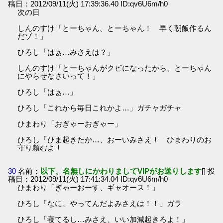
稿日：2012/09/11(火) 17:39:36.40 ID:qv6U6m/h0
次の日
しんのすけ「とーちゃん、とーちゃん！ 早く朝飯作るん
だゾ！」
ひろし「はぁ…みさえは？」
しんのすけ「とーちゃんがクビになったから、とーちゃん
にやらせなさいって！」
ひろし「はぁ…」
ひろし「これから毎日これかよ…」ガチャガチャ
ひまわり「おぎゃーおぎゃー」
ひろし「ひま起きたか…、おーいみさえ！ ひまわりのお
守り頼むよ！
30
名前：
以下、名無しにかわりましてVIPがお送りします
[] 投
稿日：2012/09/11(火) 17:41:34.04 ID:qv6U6m/h0
ひまわり「ぎゃーおーす、ギャオース！」
ひろし「なに、やってんだよみさえは！！」ガラ
ひろし「寝てるし…みさえ、いい加減起きろよ！」