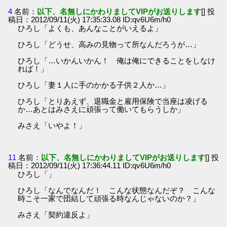
4
名前：
以下、名無しにかわりましてVIPがお送りします
[] 投
稿日：2012/09/11(火) 17:35:33.08 ID:qv6U6m/h0
ひろし「よくも、あんなことがいえるよ」
ひろし「どうせ、高みの見物って所なんだろうが…」
ひろし「…いかんいかん！ 俺は俺にできることをしなけ
れば！」
ひろし「妻１人に手のかかる子供２人か…」
ひろし「とりあえず、退職金と雇用保険で当座は凌げる
か…あとはみさえに頑張って働いてもらうしか」
みさえ「いやよ！」
11
名前：
以下、名無しにかわりましてVIPがお送りします
[] 投
稿日：2012/09/11(火) 17:36:44.11 ID:qv6U6m/h0
ひろし「」
ひろし「なんでなんだ！ こんな状態なんだぞ？ こんな
時こそ一家で団結して頑張る時なんじゃないのか？」
みさえ「契約違反よ」