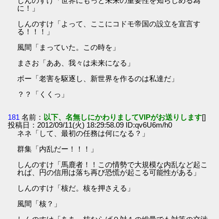
しんのすけ「世界にもっと未来の重要性を知らしめる為
に！」
しんのすけ「よって、ここにコドモ帝国の設立を宣言す
る！！！」
風間「まっていた。この時を」
まさお「ああ、我々は未来になる」
ボー「老害を駆逐し、新世界を作るのは私達だ」
？？「くくっ」
181
名前：
以下、名無しにかわりましてVIPがお送りします
[]
投稿日：2012/09/11(火) 18:29:58.09 ID:qv6U6m/h0
ネネ「して、最初の任務は何になる？」
群集「内乱だー！！！」
しんのすけ「馬鹿者！！この情勢で大規模な内乱など起こ
れば、円の信用は落ち再び恐慌が起こる可能性がある」
しんのすけ「核だ。核を押さえる」
風間「核？」