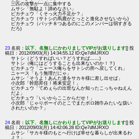
三匹の攻撃が一点に集中する
ムサシ「無駄よ！諦めなさい」
ピカチュウ「くそっ火力不足か？」
ピカチュウ（サトシの馬鹿がとっとと進化させないから)
ピカチュウ（バッチ８つあるのにこのメンバーは弱すぎる
だろ)
23
名前：
以下、名無しにかわりましてVIPがお送りします
[] 投
稿日：2012/09/03(月) 14:34:55.12 ID:Qe7dMJRXO
サトシ（どうすればいい？どうすれば……)
サトシ（俺にはどうすることも出来ないのか！？)
ピカチュウ「ニャース俺らをサトシの所へ戻してくれ」
ニャース「もう無理だにゃ」
ムサシ「そうよ！あんた達をサカキ様に差し出せば」
小次郎「幹部昇任！将来安定！」
ピカチュウ「てめぇらの出世なんか知ったこっちゃねえん
だよ」
ピカチュウ「いいからここからだせ！」
小次郎「じゃりボーイのとこでまたボロ雑巾みたいな扱い
されたいのか？」
24
名前：
以下、名無しにかわりましてVIPがお送りします
[] 投
稿日：2012/09/03(月) 14:42:06.28 ID:Qe7dMJRXO
ムサシ「サカキ様のもとへ行けば幸せな暮らしが出来るわ
よ？」