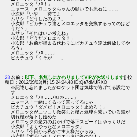
メロエッタ「ﾒﾛ！」
ニャース「メロエッタちゃんの願いでも流石に……」
小次郎「いや……待てよ……」
ムサシ「どうしたのよ？」
小次郎「ピカチュウ達とメロエッタを交換するってのはど
うだ？」
ムサシ「それはいい考えね」
小次郎「どうだメロエッタ？」
小次郎「お前が捕まる代わりにピカチュウ達は解放してや
ろう」
メロエッタ「ﾒﾛ……」
ピカチュウ「くそが……」
28
名前：
以下、名無しにかわりましてVIPがお送りします
[] 投
稿日：2012/09/03(月) 15:24:24.48 ID:Qe7dMJRXO
※記述し忘れましたがロケット団は気球で逃げてる設定で
す
メロエッタ「ﾒﾛ……ﾒﾛｴｯﾀ……」
ニャース「一緒にくるって言ってるにゃ」
ピカチュウ「ダメだ！メロエッタ！止めろ！」
メロエッタがニッコリ微笑むと檻と気球を繋いでいる鎖が
切れ檻が落下し始めた
メロエッタの念力のおかげで落下スピードはゆっくりだ
小次郎「よくやったなメロエッタ」
ムサシ「今日から私がご主人様だからね」
小次郎「ずるいぞ！メロエッタは俺のだ！」