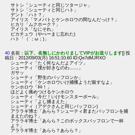
サトシ「シューティと同じツタージャ」
サトシ「シューティと同じハト」
デント「ハト？」
アイリス「マメパトとケンホロウの間なんだっけ？」
ヒカリ「ムクホーク？」
アイリス「なにそれ」
ピカチュウ（やべーまじ忘れた)
ハト「（´；ω；)」
40
名前：
以下、名無しにかわりましてVIPがお送りします
[] 投
稿日：2012/09/03(月) 16:51:10.60 ID:Qe7dMJRXO
シューティ「たく何なんだよアイツ」
シューティ「僕が好きなのわ……」
ガサッ
シューティ「野生のバッフロンか」
シューティ「ケンホロウいけ捕獲ようだ殺すなよ」
ケンホロウ「ﾎﾛ！」
ほどよく痛めつけるケンホロウ
シューティ「今だ！いけモンスターボール」
シューティ「よし捕まえた」
シューティ（アデクさんと同じバッフロン)
アララギ博士「あらら？シューティ君またバッフロンを捕
まえたのね？」
アララギ博士「あらら？このボックスバッフロンで一杯
よ？」
アララギ博士「あらら？あらら？」