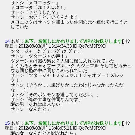
サトシ「メロエッタ～」
メロエッタ「ﾒﾛ！ﾒﾛｴｯﾀ！」
サトシ「？どうした？」
サトシ「おい！どこいくんだよ？」
メロエッタはサトシを捕まった仲間の元へ連れて行こうと
していた
14
名前：
以下、名無しにかわりましてVIPがお送りします
[] 投
稿日：2012/09/03(月) 13:14:34.33 ID:Qe7dMJRXO
ツタージャ「ﾀｰｼﾞｬ！ﾀｼﾞｬﾀｰｼﾞｬ！」
サトシ「ツタージャの声！」
ツタージャは謎の男女２人組に檻に入れられていた
よくみるとチャオブー ズルック ミジュマル そしてピカチュ
ウも同じ檻の中に閉じこめられていた
サトシ「ツタージャ！ミジュマル！チャオブー！ズルッ
ク！」
サトシ（そうか……逃げたかったわけじゃなかったんだ
な……)
サトシ「そのポケモンを返してください。」
サトシ「俺の大事な仲間なんです」
謎の男「それは出来ない」
サトシ「なんだと」
15
名前：
以下、名無しにかわりましてVIPがお送りします
[] 投
稿日：2012/09/03(月) 13:48:05.11 ID:Qe7dMJRXO
謎の女「なんだとと聞かれたら」