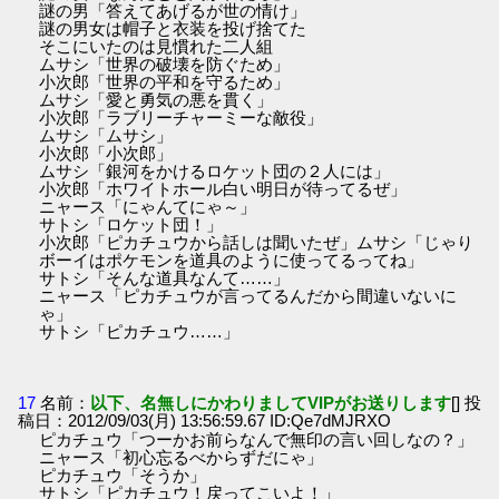
謎の男「答えてあげるが世の情け」
謎の男女は帽子と衣装を投げ捨てた
そこにいたのは見慣れた二人組
ムサシ「世界の破壊を防ぐため」
小次郎「世界の平和を守るため」
ムサシ「愛と勇気の悪を貫く」
小次郎「ラブリーチャーミーな敵役」
ムサシ「ムサシ」
小次郎「小次郎」
ムサシ「銀河をかけるロケット団の２人には」
小次郎「ホワイトホール白い明日が待ってるぜ」
ニャース「にゃんてにゃ～」
サトシ「ロケット団！」
小次郎「ピカチュウから話しは聞いたぜ」ムサシ「じゃり
ボーイはポケモンを道具のように使ってるってね」
サトシ「そんな道具なんて……」
ニャース「ピカチュウが言ってるんだから間違いないに
ゃ」
サトシ「ピカチュウ……」
17
名前：
以下、名無しにかわりましてVIPがお送りします
[] 投
稿日：2012/09/03(月) 13:56:59.67 ID:Qe7dMJRXO
ピカチュウ「つーかお前らなんで無印の言い回しなの？」
ニャース「初心忘るべからずだにゃ」
ピカチュウ「そうか」
サトシ「ピカチュウ！戻ってこいよ！」