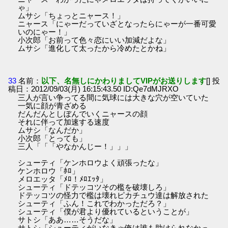
ゃ」
ムサシ「ちょっとニャース！」
ニャース「にゃーだっていざとなったらにゃーが一番可愛
いのにゃー！」
小次郎「お前って色々恋にいい加減だよな」
ムサシ「進化して太ったから冷めたとかね」
33
名前：
以下、名無しにかわりましてVIPがお送りします
[] 投
稿日：2012/09/03(月) 16:15:43.50 ID:Qe7dMJRXO
三人が言い争ってる間に気球には大きな穴が空いていた
一気に顔が青ざめる
だんだんとしぼんでいくニャースの顔
それに伴って加速する速度
ムサシ「なんだか」
小次郎「とっても」
三人「「「やなかんじー！」」」
シューティ「ケンホロウよく頑張ったな」
ケンホロウ「ﾎﾛ」
メロエッタ「ﾒﾛ！ﾒﾛｴｯﾀ」
シューティ「ドテッコツその檻を破壊しろ」
ドテッコツの怪力で檻は壊れピカチュウ達は解放された
シューティ「ふん！これでわかっただろ？」
シューティ「僕が君より優れているということが」
サトシ「ああ……そうだな」
サトシ「シューティがいなきゃ俺は誰も助けられなかっ