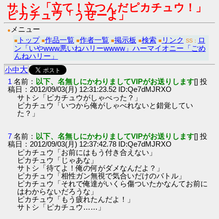
サトシ「立て！立つんだピカチュウ！」
ピカチュウ「うぜーよ」
メニュー
●
トップ
作品一覧
作者一覧
掲示板
検索
リンク
ロ
■
■
■
■
■
■
SS：
ン「いやwww悪いねハリーwwww」ハーマイオニー「ごめ
んねハリー」
大
小
中
1
名前：
以下、名無しにかわりましてVIPがお送りします
[] 投
稿日：2012/09/03(月) 12:31:23.52 ID:Qe7dMJRXO
サトシ「ピカチュウがしゃべった？」
ピカチュウ「いつから俺がしゃべれないと錯覚してい
た？」
7
名前：
以下、名無しにかわりましてVIPがお送りします
[] 投
稿日：2012/09/03(月) 12:37:42.78 ID:Qe7dMJRXO
ピカチュウ「お前にはもう付き合えない」
ピカチュウ「じゃあな」
サトシ「待てよ！俺の何がダメなんだよ？」
ピカチュウ「相性ガン無視で気合いだけのバトル」
ピカチュウ「それで俺達がいくら傷ついたかなんてお前に
はわからないだろうな」
ピカチュウ「もう疲れたんだよ！」
サトシ「ピカチュウ……」