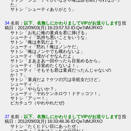
た」
サトシ「シューティありがとう」
34
名前：
以下、名無しにかわりましてVIPがお送りします
[] 投
稿日：2012/09/03(月) 16:23:57.53 ID:Qe7dMJRXO
サトシ「お礼に俺の童貞を君に捧げる」
シューティ「気持ち悪いことをいうな」
サトシ「俺は本気だよ？」
シューティ「黙れ！俺はノンケだ」
サトシ「俺はノンケでも構わないよ」
シューティ「僕がイヤなんだよ」
サトシ「まあまあ一回やったら目覚めるから」
シューティ「目覚めたくないよ！」
シューティ「そもそも君は童貞だったんじゃないの
か！？」
サトシ「童貞だよ？ケツの穴は非処女だけど」
シューティ「」
サトシ「やらないか？」
シューティ「ヤれケンホロウ！ドテッコツ！」
サトシ「アッー！」
ピカチュウ（やれやれだぜ)
37
名前：
以下、名無しにかわりましてVIPがお送りします
[] 投
稿日：2012/09/03(月) 16:33:48.36 ID:Qe7dMJRXO
サトシ「たくヒドい目にあったぜ」
シューティ「それはこっちの台詞だ！」