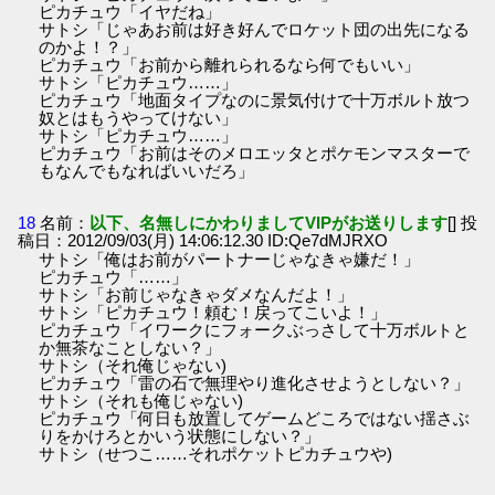
ピカチュウ「イヤだね」
サトシ「じゃあお前は好き好んでロケット団の出先になる
のかよ！？」
ピカチュウ「お前から離れられるなら何でもいい」
サトシ「ピカチュウ……」
ピカチュウ「地面タイプなのに景気付けで十万ボルト放つ
奴とはもうやってけない」
サトシ「ピカチュウ……」
ピカチュウ「お前はそのメロエッタとポケモンマスターで
もなんでもなればいいだろ」
18
名前：
以下、名無しにかわりましてVIPがお送りします
[] 投
稿日：2012/09/03(月) 14:06:12.30 ID:Qe7dMJRXO
サトシ「俺はお前がパートナーじゃなきゃ嫌だ！」
ピカチュウ「……」
サトシ「お前じゃなきゃダメなんだよ！」
サトシ「ピカチュウ！頼む！戻ってこいよ！」
ピカチュウ「イワークにフォークぶっさして十万ボルトと
か無茶なことしない？」
サトシ（それ俺じゃない)
ピカチュウ「雷の石で無理やり進化させようとしない？」
サトシ（それも俺じゃない)
ピカチュウ「何日も放置してゲームどころではない揺さぶ
りをかけろとかいう状態にしない？」
サトシ（せつこ……それポケットピカチュウや)