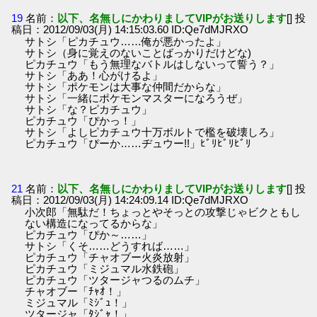
19
名前：
以下、名無しにかわりましてVIPがお送りします
[] 投
稿日：2012/09/03(月) 14:15:03.60 ID:Qe7dMJRXO
サトシ「ピカチュウ……俺が悪かったよ」
サトシ（身に覚えのないことばっかりだけどな)
ピカチュウ「もう無理なバトルはしないって誓う？」
サトシ「ああ！心がけるよ」
サトシ「ポケモンは大事な仲間だからな」
サトシ「一緒にポケモンマスターになろうぜ」
サトシ「な？ピカチュウ」
ピカチュウ「ぴかっ！」
サトシ「よしピカチュウ十万ボルトで檻を破壊しろ」
ピカチュウ「ぴーか……ヂュウー!!」ﾋﾞﾘﾋﾞﾘﾋﾞﾘ
21
名前：
以下、名無しにかわりましてVIPがお送りします
[] 投
稿日：2012/09/03(月) 14:24:09.14 ID:Qe7dMJRXO
小次郎「無駄だ！ちょっとやそっとの攻撃じゃビクともし
ない構造になってるからな」
ピカチュウ「ぴか～……」
サトシ「くそ……どうすれば……」
ピカチュウ「チャオブー火炎放射」
ピカチュウ「ミジュマル水鉄砲」
ピカチュウ「ツタージャつるのムチ」
チャオブー「ﾁｬｵ！」
ミジュマル「ﾐｼﾞｭ！」
ツタージャ「ﾀｼﾞｬ！」