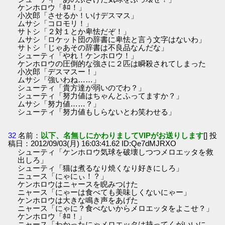
ケンホロウ「ﾎﾛ！」
小次郎「させるか！いけデスマス」
ムサシ「コロモリ！」
サトシ「２対１とか卑怯だぞ！」
ムサシ「ロケット団の辞書に卑怯と言う文字はないわ」
サトシ「じゃあその辞書は不良品なんだな」
シューティ「やれ！ケンホロウ！」
ケンホロウの圧倒的な強さに２匹は瞬殺されてしまった
小次郎「デスマスー！」
ムサシ「強いわね……」
シューティ「貴方達が弱いのでわ？」
シューティ「努力値はちゃんとふってますか？」
ムサシ「努力値……？」
シューティ「努力値もしらないとわ笑わせる」
32
名前：
以下、名無しにかわりましてVIPがお送りします
[] 投
稿日：2012/09/03(月) 16:03:41.62 ID:Qe7dMJRXO
シューティ「ケンホロウ気球を破壊しつつメロエッタを救
出しろ」
シューティ「猫は煮るなり焼くなり好きにしろ」
ニュース「にゃにぃ！？」
ケンホロウはニャースを睨みつけた
ニャース「にゃーは食べても美味しくないにゃー」
ケンホロウは大きな鳴き声をあげた
ニャース「にゃに？食べないからメロエッタをよこせ？」
ケンホロウ「ﾎﾛ！」
ニャース「わかったにゃメロエッタは持ってくがいいに