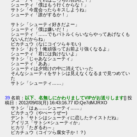
シューティ「僕はもう行くからな！」
サトシ「今度会ったらキスしようね」
シューティ「誰がするか！」
サトシ「シューティ好きだよー」
シューティ「僕は嫌いだ！」
シューティ「……でもバトルくらいならやってあげなくも
ないんだからね」
ピカチュウ（なにコイツらキモい)
サトシ「おう！俺頑張ってお前より強くなるよ」
シューティ「君には負けないよ」
サトシ「じゃあなシューティ」
シューティ「ああ」
シューティは夕焼けの中に消えていった
そんなシューティをサトシは見えなくなるまで見つめてい
た
サトシ「シューティ……」
39
名前：
以下、名無しにかわりましてVIPがお送りします
[] 投
稿日：2012/09/03(月) 16:43:16.77 ID:Qe7dMJRXO
サトシ「はぁ……シューティ……」
ピカチュウ（やべーうぜー)
デント「サトシはシューティに恋したテイストだね」
アイリス「サトシ×シューティか」
ヒカリ「たぎるわ～」
ピカチュウ（コイツら腐女子か！？)