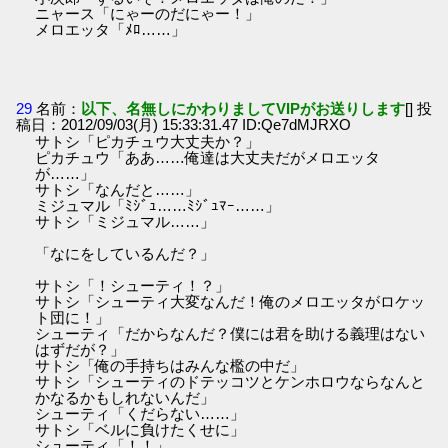
ニャース「にゃーのだにゃー！」
メロエッタ「ﾒﾛ……」
29
名前：
以下、名無しにかわりましてVIPがお送りします
[] 投
稿日：2012/09/03(月) 15:33:31.47 ID:Qe7dMJRXO
サトシ「ピカチュウ大丈夫か？」
ピカチュウ「ああ……俺達は大丈夫だがメロエッタ
が……」
サトシ「なんだと……」
ミジュマル「ﾐｼﾞｭ……ﾐｼﾞｭﾏｰ……」
サトシ「ミジュマル……」
「なにをしているんだ？」
サトシ「！シューティ！？」
サトシ「シューティ大変なんだ！俺のメロエッタがロケッ
ト団に！」
シューティ「だからなんだ？僕には君を助ける義理はない
はずだが？」
サトシ「俺の手持ちはみんな檻の中だ」
サトシ「シューティのドテッコツとケンホロウならなんと
かなるかもしれないんだ」
シューティ「くだらない……」
サトシ「ベルに負けたくせに」
シューティ「！！」