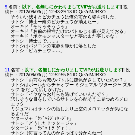
9
名前：
以下、名無しにかわりましてVIPがお送りします
[] 投
稿日：2012/09/03(月) 12:43:29.13 ID:Qe7dMJRXO
そういい残すとピカチュウは俺の前から姿を消した。
サトシ「博士ー俺のピカチュウが消えたー」
オーキド「そりゃそうじゃ」
オーキド「お前の根性だけのバトルじゃ底が見えておる」
オーキド「ポケモンマスターなど夢のまた夢じゃな」
サトシ「博士まで……」
サトシはパソコンの電源を静かに落とした
サトシ「ピカチュウ……」
11
名前：
以下、名無しにかわりましてVIPがお送りします
[] 投
稿日：2012/09/03(月) 12:52:55.84 ID:Qe7dMJRXO
サトシ「お前らも俺のバトルに嫌気がさしていたのか？」
サトシはボールからチャオブー ミジュマル ツタージャ ズル
ック をだして話しかけた。
サトシ「イヤならお前らも逃げていいんだぞ？」
悲しそうな目をしているサトシを心配そうに見つめるメロ
エッタ
ミジュマルはサトシの話しより上空のメロエッタが気にな
るようだ
ツタージャ「ﾀｼﾞｬﾀｼﾞｬﾀｰｼﾞｬ」
サトシ「どうした？ツタージャ」
ツタージャ「ﾀｼﾞｬ！ﾀｰｼﾞｬ！」
サトシ（何言ってんのかさっぱり分かんねー)