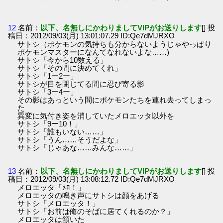
12
名前：
以下、名無しにかわりましてVIPがお送りします
[] 投
稿日：2012/09/03(月) 13:01:07.29 ID:Qe7dMJRXO
サトシ（ポケモンの気持ちも分からないようじゃやっぱり
ポケモンマスターになんてなれないよな……)
サトシ「今から10数える」
サトシ「その間に決めてくれ」
サトシ「1ー2ー」
サトシが目を閉じてる間に忍び寄る影
サトシ「3ー4ー」
その影はあっという間にポケモンたちを連れ去ってしまっ
た
異変に気付き姿を消していたメロエッタ以外を
サトシ「9ー10！」
サトシ「誰もいない……」
サトシ「うん……そうだよな」
サトシ「じゃあな……みんな……」
13
名前：
以下、名無しにかわりましてVIPがお送りします
[] 投
稿日：2012/09/03(月) 13:08:12.72 ID:Qe7dMJRXO
メロエッタ「ﾒﾛ！」
メロエッタの鳴き声にサトシは顔をあげる
サトシ「メロエッタ！」
サトシ「お前は俺のそばに居てくれるのか？」
メロエッタは頷いた