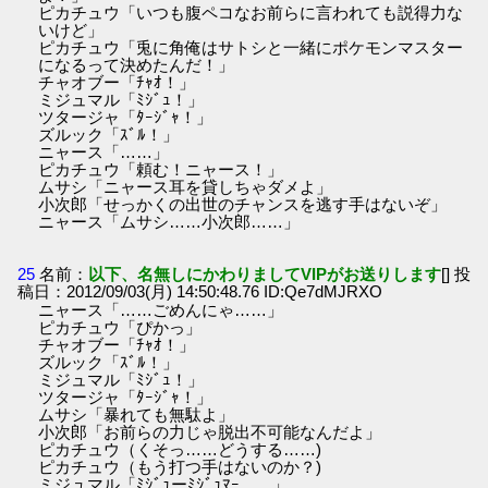
ピカチュウ「いつも腹ペコなお前らに言われても説得力な
いけど」
ピカチュウ「兎に角俺はサトシと一緒にポケモンマスター
になるって決めたんだ！」
チャオブー「ﾁｬｵ！」
ミジュマル「ﾐｼﾞｭ！」
ツタージャ「ﾀｰｼﾞｬ！」
ズルック「ｽﾞﾙ！」
ニャース「……」
ピカチュウ「頼む！ニャース！」
ムサシ「ニャース耳を貸しちゃダメよ」
小次郎「せっかくの出世のチャンスを逃す手はないぞ」
ニャース「ムサシ……小次郎……」
25
名前：
以下、名無しにかわりましてVIPがお送りします
[] 投
稿日：2012/09/03(月) 14:50:48.76 ID:Qe7dMJRXO
ニャース「……ごめんにゃ……」
ピカチュウ「ぴかっ」
チャオブー「ﾁｬｵ！」
ズルック「ｽﾞﾙ！」
ミジュマル「ﾐｼﾞｭ！」
ツタージャ「ﾀｰｼﾞｬ！」
ムサシ「暴れても無駄よ」
小次郎「お前らの力じゃ脱出不可能なんだよ」
ピカチュウ（くそっ……どうする……)
ピカチュウ（もう打つ手はないのか？)
ミジュマル「ﾐｼﾞｭーﾐｼﾞｭﾏｰ……」