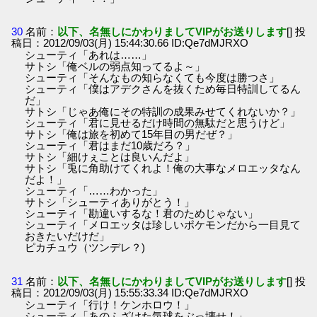
30
名前：
以下、名無しにかわりましてVIPがお送りします
[] 投
稿日：2012/09/03(月) 15:44:30.66 ID:Qe7dMJRXO
シューティ「あれは……」
サトシ「俺ベルの弱点知ってるよ～」
シューティ「そんなもの知らなくても今度は勝つさ」
シューティ「僕はアデクさんを抜くため毎日特訓してるん
だ」
サトシ「じゃあ俺にその特訓の成果みせてくれないか？」
シューティ「君に見せるだけ時間の無駄だと思うけど」
サトシ「俺は旅を初めて15年目の男だぜ？」
シューティ「君はまだ10歳だろ？」
サトシ「細けぇことは良いんだよ」
サトシ「兎に角助けてくれよ！俺の大事なメロエッタなん
だよ！」
シューティ「……わかった」
サトシ「シューティありがとう！」
シューティ「勘違いするな！君のためじゃない」
シューティ「メロエッタは珍しいポケモンだから一目見て
おきたいだけだ」
ピカチュウ（ツンデレ？)
31
名前：
以下、名無しにかわりましてVIPがお送りします
[] 投
稿日：2012/09/03(月) 15:55:33.34 ID:Qe7dMJRXO
シューティ「行け！ケンホロウ！」
シューティ「あのふざけた気球をぶっ壊せ！」