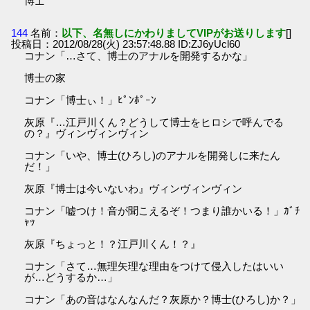
博士
144
名前：
以下、名無しにかわりましてVIPがお送りします
[]
投稿日：2012/08/28(火) 23:57:48.88 ID:ZJ6yUcl60
コナン「…さて、博士のアナルを開発するかな」
博士の家
コナン「博士ぃ！」ﾋﾟﾝﾎﾟｰﾝ
灰原『…江戸川くん？どうして博士をヒロシで呼んでる
の？』ヴィンヴィンヴィン
コナン「いや、博士(ひろし)のアナルを開発しに来たん
だ！」
灰原『博士は今いないわ』ヴィンヴィンヴィン
コナン「嘘つけ！音が聞こえるぞ！つまり誰かいる！」ｶﾞﾁ
ｬｯ
灰原『ちょっと！？江戸川くん！？』
コナン「さて…無理矢理な理由をつけて侵入したはいい
が…どうするか…」
コナン「あの音はなんなんだ？灰原か？博士(ひろし)か？」