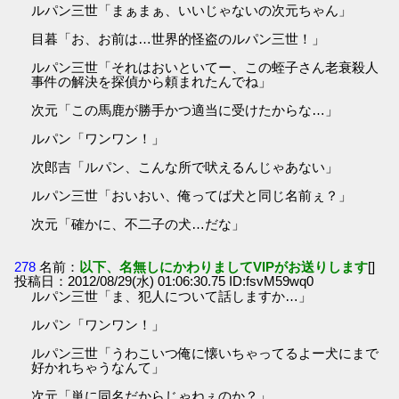
ルパン三世「まぁまぁ、いいじゃないの次元ちゃん」
目暮「お、お前は…世界的怪盗のルパン三世！」
ルパン三世「それはおいといてー、この蛭子さん老衰殺人
事件の解決を探偵から頼まれたんでね」
次元「この馬鹿が勝手かつ適当に受けたからな…」
ルパン「ワンワン！」
次郎吉「ルパン、こんな所で吠えるんじゃあない」
ルパン三世「おいおい、俺ってば犬と同じ名前ぇ？」
次元「確かに、不二子の犬…だな」
278
名前：
以下、名無しにかわりましてVIPがお送りします
[]
投稿日：2012/08/29(水) 01:06:30.75 ID:fsvM59wq0
ルパン三世「ま、犯人について話しますか…」
ルパン「ワンワン！」
ルパン三世「うわこいつ俺に懐いちゃってるよー犬にまで
好かれちゃうなんて」
次元「単に同名だからじゃねぇのか？」