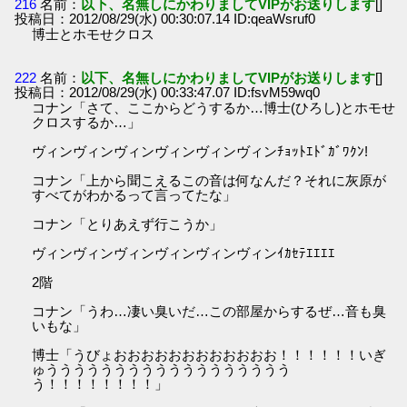
216
名前：
以下、名無しにかわりましてVIPがお送りします
[]
投稿日：2012/08/29(水) 00:30:07.14 ID:qeaWsruf0
博士とホモせクロス
222
名前：
以下、名無しにかわりましてVIPがお送りします
[]
投稿日：2012/08/29(水) 00:33:47.07 ID:fsvM59wq0
コナン「さて、ここからどうするか…博士(ひろし)とホモせ
クロスするか…」
ヴィンヴィンヴィンヴィンヴィンヴィンﾁｮｯﾄｴﾄﾞｶﾞﾜｸﾝ!
コナン「上から聞こえるこの音は何なんだ？それに灰原が
すべてがわかるって言ってたな」
コナン「とりあえず行こうか」
ヴィンヴィンヴィンヴィンヴィンヴィンｲｶｾﾃｴｴｴｴ
2階
コナン「うわ…凄い臭いだ…この部屋からするぜ…音も臭
いもな」
博士「うびょおおおおおおおおおおおお！！！！！！いぎ
ゅうううううううううううううううううう
う！！！！！！！！」