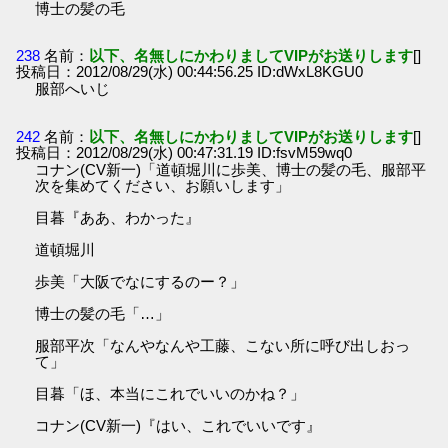
博士の髪の毛
238
名前：
以下、名無しにかわりましてVIPがお送りします
[]
投稿日：2012/08/29(水) 00:44:56.25 ID:dWxL8KGU0
服部へいじ
242
名前：
以下、名無しにかわりましてVIPがお送りします
[]
投稿日：2012/08/29(水) 00:47:31.19 ID:fsvM59wq0
コナン(CV新一)「道頓堀川に歩美、博士の髪の毛、服部平
次を集めてください、お願いします」
目暮『ああ、わかった』
道頓堀川
歩美「大阪でなにするのー？」
博士の髪の毛「…」
服部平次「なんやなんや工藤、こない所に呼び出しおっ
て」
目暮「ほ、本当にこれでいいのかね？」
コナン(CV新一)『はい、これでいいです』