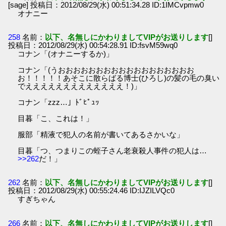
[sage] 投稿日：2012/08/29(水) 00:51:34.28 ID:1IMCvpmw0
オナニー
258
名前：
以下、名無しにかわりましてVIPがお送りします
[]
投稿日：2012/08/29(水) 00:54:28.91 ID:fsvM59wq0
コナン「(オナニーするか)」
コナン「(うおおおおおおおおおおおおおおおおおお
お！！！！！あそこに散らばる博士(ひろし)の髪の毛の臭い
でえええええええええええええ！)」
コナン「zzz…」ﾄﾞﾋﾟｭｯ
目暮「こ、これは！」
服部「精液で犯人の名前が書いてあるさかいな」
目暮「つ、つまりこの蛭子さん老衰殺人事件の犯人は…
>>262
だ！」
262
名前：
以下、名無しにかわりましてVIPがお送りします
[]
投稿日：2012/08/29(水) 00:55:24.46 ID:IJZILVQc0
すぎちゃん
266
名前：
以下、名無しにかわりましてVIPがお送りします
[]