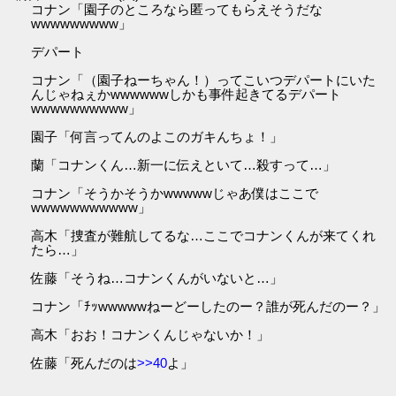
コナン「園子のところなら匿ってもらえそうだな
wwwwwwwww」
デパート
コナン「（園子ねーちゃん！）ってこいつデパートにいた
んじゃねぇかwwwwwwしかも事件起きてるデパート
wwwwwwwwww」
園子「何言ってんのよこのガキんちょ！」
蘭「コナンくん…新一に伝えといて…殺すって…」
コナン「そうかそうかwwwwwじゃあ僕はここで
wwwwwwwwwww」
高木「捜査が難航してるな…ここでコナンくんが来てくれ
たら…」
佐藤「そうね…コナンくんがいないと…」
コナン「ﾁｯwwwwwねーどーしたのー？誰が死んだのー？」
高木「おお！コナンくんじゃないか！」
佐藤「死んだのは
>>40
よ」