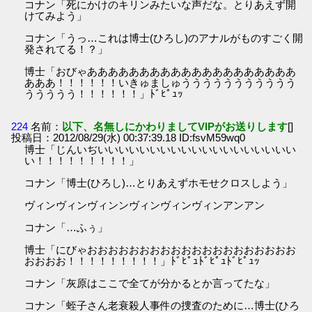
コナン「死にかけのキリンみたいな声だな。とりあえず開
けてみよう」
コナン「うっ…これは博士(ひろし)のアナルがものすごく開
発されてる！？」
博士「おびゃああああああああああああああああああああ
あああ！！！！！！いきゅましゅううううううううううう
ううううう！！！！！！」ﾄﾞﾋﾟｭｯ
224
名前：
以下、名無しにかわりましてVIPがお送りします
[]
投稿日：2012/08/29(水) 00:37:39.18 ID:fsvM59wq0
博士「じんいぢいいいいいいいいいいいいいいいいいいい
い！！！！！！！！！」
コナン「博士(ひろし)…とりあえずホモせクロスしよう」
ヴィンヴィンヴィンンヴィンヴィンヴィンアンアン
コナン「…ふぅ」
博士「にびゃおおおおおおおおおおおおおおおおおおおお
おおおお！！！！！！！！！」ﾄﾞﾋﾟｭﾄﾞﾋﾟｭﾄﾞﾋﾟｭｯ
コナン「灰原はここで全てが分かるとか言ってたな」
コナン「蛭子さん老衰殺人事件の捜査のために…博士(ひろ