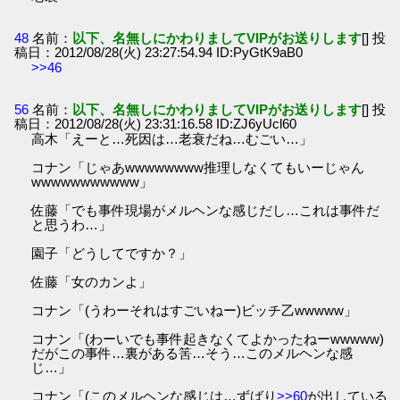
48
名前：
以下、名無しにかわりましてVIPがお送りします
[] 投
稿日：2012/08/28(火) 23:27:54.94 ID:PyGtK9aB0
>>46
56
名前：
以下、名無しにかわりましてVIPがお送りします
[] 投
稿日：2012/08/28(火) 23:31:16.58 ID:ZJ6yUcl60
高木「えーと…死因は…老衰だね…むごい…」
コナン「じゃあwwwwwwww推理しなくてもいーじゃん
wwwwwwwwwww」
佐藤「でも事件現場がメルヘンな感じだし…これは事件だ
と思うわ…」
園子「どうしてですか？」
佐藤「女のカンよ」
コナン「(うわーそれはすごいねー)ビッチ乙wwwww」
コナン「(わーいでも事件起きなくてよかったねーwwwww)
だがこの事件…裏がある筈…そう…このメルヘンな感
じ…」
コナン「(このメルヘンな感じは…ずばり
>>60
が出している