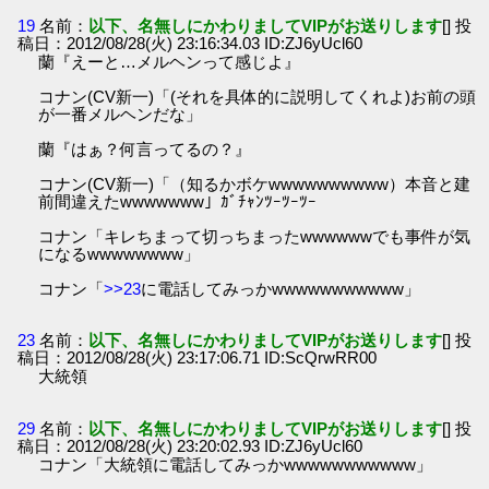
19
名前：
以下、名無しにかわりましてVIPがお送りします
[] 投
稿日：2012/08/28(火) 23:16:34.03 ID:ZJ6yUcl60
蘭『えーと…メルヘンって感じよ』
コナン(CV新一)「(それを具体的に説明してくれよ)お前の頭
が一番メルヘンだな」
蘭『はぁ？何言ってるの？』
コナン(CV新一)「（知るかボケwwwwwwwwww）本音と建
前間違えたwwwwwww」ｶﾞﾁｬﾝﾂｰﾂｰﾂｰ
コナン「キレちまって切っちまったwwwwwwでも事件が気
になるwwwwwwww」
コナン「
>>23
に電話してみっかwwwwwwwwwww」
23
名前：
以下、名無しにかわりましてVIPがお送りします
[] 投
稿日：2012/08/28(火) 23:17:06.71 ID:ScQrwRR00
大統領
29
名前：
以下、名無しにかわりましてVIPがお送りします
[] 投
稿日：2012/08/28(火) 23:20:02.93 ID:ZJ6yUcl60
コナン「大統領に電話してみっかwwwwwwwwwww」