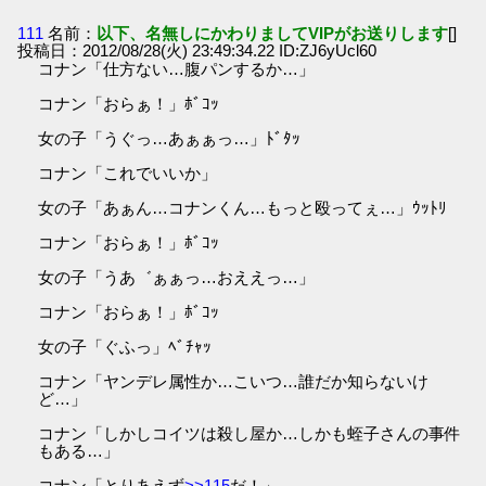
111
名前：
以下、名無しにかわりましてVIPがお送りします
[]
投稿日：2012/08/28(火) 23:49:34.22 ID:ZJ6yUcl60
コナン「仕方ない…腹パンするか…」
コナン「おらぁ！」ﾎﾞｺｯ
女の子「うぐっ…あぁぁっ…」ﾄﾞﾀｯ
コナン「これでいいか」
女の子「あぁん…コナンくん…もっと殴ってぇ…」ｳｯﾄﾘ
コナン「おらぁ！」ﾎﾞｺｯ
女の子「うあ゛ぁぁっ…おええっ…」
コナン「おらぁ！」ﾎﾞｺｯ
女の子「ぐふっ」ﾍﾞﾁｬｯ
コナン「ヤンデレ属性か…こいつ…誰だか知らないけ
ど…」
コナン「しかしコイツは殺し屋か…しかも蛭子さんの事件
もある…」
コナン「とりあえず
>>115
だ！」