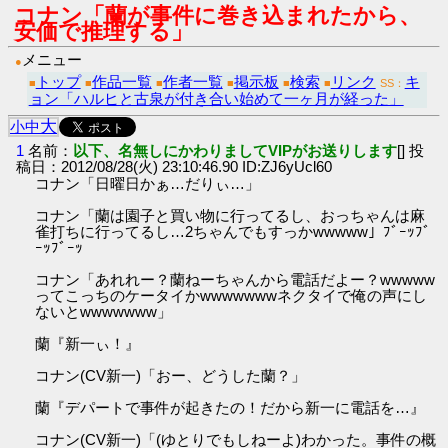
コナン「蘭が事件に巻き込まれたから、
安価で推理する」
メニュー
●
トップ
作品一覧
作者一覧
掲示板
検索
リンク
キ
■
■
■
■
■
■
SS：
ョン「ハルヒと古泉が付き合い始めて一ヶ月が経った」
大
小
中
1
名前：
以下、名無しにかわりましてVIPがお送りします
[] 投
稿日：2012/08/28(火) 23:10:46.90 ID:ZJ6yUcl60
コナン「日曜日かぁ…だりぃ…」
コナン「蘭は園子と買い物に行ってるし、おっちゃんは麻
雀打ちに行ってるし…2ちゃんでもすっかwwwww」ﾌﾞｰｯﾌﾞ
ｰｯﾌﾞｰｯ
コナン「あれれー？蘭ねーちゃんから電話だよー？wwwww
ってこっちのケータイかwwwwwwwネクタイで俺の声にし
ないとwwwwwww」
蘭『新一ぃ！』
コナン(CV新一)「おー、どうした蘭？」
蘭『デパートで事件が起きたの！だから新一に電話を…』
コナン(CV新一)「(ゆとりでもしねーよ)わかった。事件の概