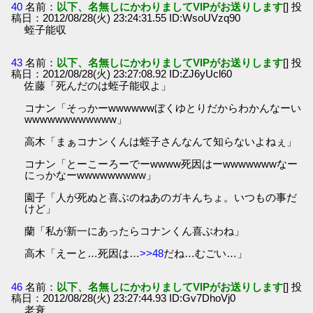
40
名前：
以下、名無しにかわりましてVIPがお送りします
[] 投
稿日：2012/08/28(火) 23:24:31.55 ID:WsoUVzq90
蛭子能収
43
名前：
以下、名無しにかわりましてVIPがお送りします
[] 投
稿日：2012/08/28(火) 23:27:08.92 ID:ZJ6yUcl60
佐藤「死んだのは蛭子能収よ」
コナン「そっかーwwwwwwぼくゆとりだからわかんなーい
wwwwwwwwwwww」
高木「まぁコナンくんは蛭子さんなんて知らないよねぇ」
コナン「とーこーろーでーwwww死因はーwwwwwwwなー
にっかなーwwwwwwwww」
園子「人が死ぬと喜ぶのねあのガキんちょ。いつもの事だ
けど」
蘭「私が新一にあったらコナンくん喜ぶわね」
高木「えーと…死因は…
>>48
だね…むごい…」
46
名前：
以下、名無しにかわりましてVIPがお送りします
[] 投
稿日：2012/08/28(火) 23:27:44.93 ID:Gv7DhoVj0
老衰