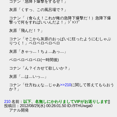
コナン「急降下爆撃をするぜ！」
灰原「くすっ、この風呂場で？」
コナン「（食らえ！これが俺の急降下爆撃だ！）急降下爆
撃って何をすればいいんだよ！」ｼﾞｬﾝﾌﾟ
灰原「飛んだ！？」
コナン「そこから灰原のおっぱいに狂ったようにむしゃぶ
りつく！」ペロペロペロペロ
灰原「きゃっ…！ちょ…あっ…」
ペロペロペロペロ(一時間後)
コナン「ん？イカせて欲しいか？」
灰原「…は…いっ…」
コナン「仕方ねぇな…じゃあ
>>210
に関して答えてもらおう
か？」
210
名前：
以下、名無しにかわりましてVIPがお送りします
[]
投稿日：2012/08/29(水) 00:26:01.50 ID:/9THUwga0
アナル開発