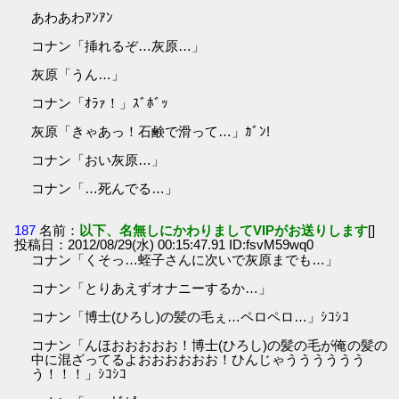
あわあわｱﾝｱﾝ
コナン「挿れるぞ…灰原…」
灰原「うん…」
コナン「ｵﾗｧ！」ｽﾞﾎﾞｯ
灰原「きゃあっ！石鹸で滑って…」ｶﾞﾝ!
コナン「おい灰原…」
コナン「…死んでる…」
187
名前：
以下、名無しにかわりましてVIPがお送りします
[]
投稿日：2012/08/29(水) 00:15:47.91 ID:fsvM59wq0
コナン「くそっ…蛭子さんに次いで灰原までも…」
コナン「とりあえずオナニーするか…」
コナン「博士(ひろし)の髪の毛ぇ…ペロペロ…」ｼｺｼｺ
コナン「んほおおおおお！博士(ひろし)の髪の毛が俺の髪の
中に混ざってるよおおおおおお！ひんじゃうううううう
う！！！」ｼｺｼｺ