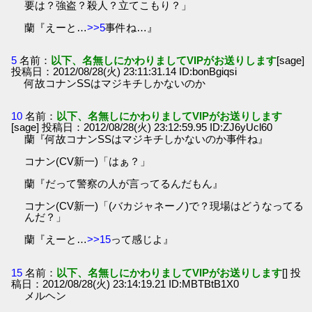
要は？強盗？殺人？立てこもり？」
蘭『えーと…
>>5
事件ね…』
5
名前：
以下、名無しにかわりましてVIPがお送りします
[sage]
投稿日：2012/08/28(火) 23:11:31.14 ID:bonBgiqsi
何故コナンSSはマジキチしかないのか
10
名前：
以下、名無しにかわりましてVIPがお送りします
[sage] 投稿日：2012/08/28(火) 23:12:59.95 ID:ZJ6yUcl60
蘭『何故コナンSSはマジキチしかないのか事件ね』
コナン(CV新一)「はぁ？」
蘭『だって警察の人が言ってるんだもん』
コナン(CV新一)「(バカジャネーノ)で？現場はどうなってる
んだ？」
蘭『えーと…
>>15
って感じよ』
15
名前：
以下、名無しにかわりましてVIPがお送りします
[] 投
稿日：2012/08/28(火) 23:14:19.21 ID:MBTBtB1X0
メルヘン