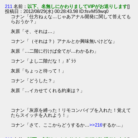
211
名前：
以下、名無しにかわりましてVIPがお送りします
[]
投稿日：2012/08/29(水) 00:28:43.98 ID:fsvM59wq0
コナン「仕方ねぇな…じゃあアナル開発に関して答えても
らおうか？」
灰原「そ、それは…」
コナン「（それは？）アナルとか興味無いけどな」
灰原「…二階に行けば全てが…わかるわ」
コナン「よし二階だな！」ｶﾞﾗﾗ
灰原「ちょっと待って！」
コナン「どうした？」
灰原「…イカせてくれる約束は？」
コナン「灰原を縛った！リモコンバイブを入れた！覚えて
たらスイッチを入れよう！」
コナン「さて、ここからどうするか…
>>216
するか…」