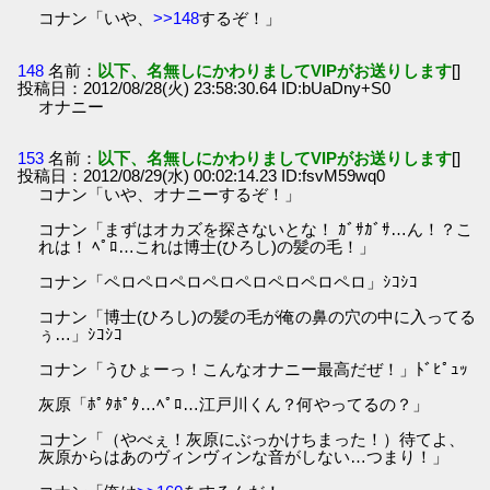
コナン「いや、
>>148
するぞ！」
148
名前：
以下、名無しにかわりましてVIPがお送りします
[]
投稿日：2012/08/28(火) 23:58:30.64 ID:bUaDny+S0
オナニー
153
名前：
以下、名無しにかわりましてVIPがお送りします
[]
投稿日：2012/08/29(水) 00:02:14.23 ID:fsvM59wq0
コナン「いや、オナニーするぞ！」
コナン「まずはオカズを探さないとな！ ｶﾞｻｶﾞｻ…ん！？こ
れは！ ﾍﾟﾛ…これは博士(ひろし)の髪の毛！」
コナン「ペロペロペロペロペロペロペロペロ」ｼｺｼｺ
コナン「博士(ひろし)の髪の毛が俺の鼻の穴の中に入ってる
ぅ…」ｼｺｼｺ
コナン「うひょーっ！こんなオナニー最高だぜ！」ﾄﾞﾋﾟｭｯ
灰原「ﾎﾟﾀﾎﾟﾀ…ﾍﾟﾛ…江戸川くん？何やってるの？」
コナン「（やべぇ！灰原にぶっかけちまった！）待てよ、
灰原からはあのヴィンヴィンな音がしない…つまり！」