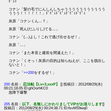
ﾋﾟｭｯ
コナン「髪の毛でにんしんしちゃううううううううううう
ううう！！！！！！」ﾄﾞﾋﾟｭﾄﾞﾋﾟｭﾄﾞﾋﾟｭﾄﾞﾋﾟｭ
灰原「コナンくん…？」
灰原「死ん(だふりし)てる…」
コナン「(…)よし！これで逃げ出せるぜ！」
灰原「…」
コナン「また本音と建前を間違えた！」
コナン「くそっ！灰原の目的は知らねえが、ここを脱出し
ないと！」
コナン「
>>200
をするぜ！」
200
名前：
忍法帖【Lv=3,xxxP】
[] 投稿日：2012/08/29(水)
00:21:18.05 ID:ghOorhKC0
急降下爆撃
205
名前：
以下、名無しにかわりましてVIPがお送りします
[]
投稿日：2012/08/29(水) 00:24:38.71 ID:fsvM59wq0