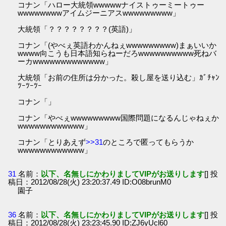
コナン「ハロー大統領wwwwwナイストゥーミートゥー
wwwwwwwwアイムジーニアスwwwwwwwww」
大統領「？？？？？？？？(英語)」
コナン「(やべぇ英語わかんねぇwwwwwwwww)まぁいいか
wwww向こうも日本語知らねーだろwwwwwwwwww死ねバ
ーカwwwwwwwwwwwww」
大統領「お前の住所は分かった。殺し屋を送り込む」ｶﾞﾁｬﾝ
ﾂｰﾂｰﾂｰ
コナン「」
コナン「やべぇwwwwwwwww国際問題になるんじゃねぇか
wwwwwwwwwwww」
コナン「とりあえず
>>31
のところで匿ってもらうか
wwwwwwwwwwww」
31
名前：
以下、名無しにかわりましてVIPがお送りします
[] 投
稿日：2012/08/28(火) 23:20:37.49 ID:O08brunM0
園子
36
名前：
以下、名無しにかわりましてVIPがお送りします
[] 投
稿日：2012/08/28(火) 23:23:45.90 ID:ZJ6yUcl60