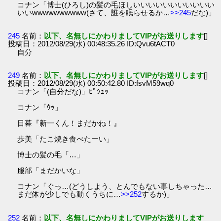
コナン「博士(ひろし)の髪の毛ほしいいいいいいいいいいい
いいwwwwwwwwww(さて、誰を眠らせるか…
>>245
だな)」
245
名前：
以下、名無しにかわりましてVIPがお送りします
[]
投稿日：2012/08/29(水) 00:48:35.26 ID:Qvu6tACT0
自分
249
名前：
以下、名無しにかわりましてVIPがお送りします
[]
投稿日：2012/08/29(水) 00:50:42.80 ID:fsvM59wq0
コナン「(自分だな)」ﾋﾟｼｭｯ
コナン「ｳｯ」
目暮『新一くん！まだかね！』
歩美「たこ焼き食べたーい」
博士の髪の毛「…」
服部「まだかいな」
コナン「ぐっ…(どうしよう、とんでもない事しちゃった…
まだ体が少しでも動くうちに…
>>252
するか)」
252
名前：
以下、名無しにかわりましてVIPがお送りします