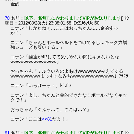
金的
78
名前：
以下、名無しにかわりましてVIPがお送りします
[] 投
稿日：2012/08/28(火) 23:38:01.68 ID:ZJ6yUcl60
コナン「しかたねぇ…ここはおっちゃんに…金的すっ
か！」
コナン「ちゃんとボールベルトをつけてるし…キック力増
強シューズも履いてる…」
コナン「蘭達が4Pしてて気づかない間にキメないとな
wwwwwwwwwwwwww」
おっちゃん「ミルクいろのよあけwwwwwwwみえてくる
wwwwwwwwwまっすぐなみちwwwwwwwwwwwww」ﾌﾗﾌﾗ
コナン「いっけーっ！」ﾄﾞｺﾞｫ
コナン「よし、ちゃんと金的できたな！ボールでなくキッ
クで！」
おっちゃん「ぐふっ…こ、ここは…？」
コナン「ここは
>>81
だよ！」
81
名前：
以下、名無しにかわりましてVIPがお送りします
[] 投