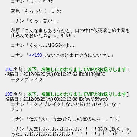
コナン「…」ﾄﾞﾋﾟｭｯ
灰原「もらった！」ｶﾞｼｯ
コナン「ぐっ…首が…」
灰原「こんな事もあろうかと、口の中に仮死薬と蘇生薬を
仕込んでおいたのよ…」ｷﾞﾘｷﾞﾘ
コナン「くそっ…MGS3かよ…
コナン「
>>190
しないと抜け出せそうにないぜ…」
190
名前：
以下、名無しにかわりましてVIPがお送りします
[]
投稿日：2012/08/29(水) 00:16:27.63 ID:9HB9jhf50
テクノブレイク
195
名前：
以下、名無しにかわりましてVIPがお送りします
[]
投稿日：2012/08/29(水) 00:20:13.88 ID:fsvM59wq0
コナン「テクノブレイクしないと抜け出せそうにない
ぜ…」
コナン「仕方ない…博士(ひろし)の髪の毛を…」ｺﾞｸﾘ
コナン「んほおおおおおおおおおお！！！髪の毛飲んじゃ
ったよおおおおおおおおおお！！！！！！」ﾄﾞﾋﾟｭﾄﾞﾋﾟｭﾄﾞ