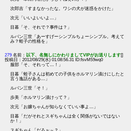
次郎吉「すまなかったな。ワシの犬が迷惑をかけた」
次元「いいよいいよ…」
目暮「そ、それで？事件は？」
ルパン三世「あーすげーシンプルちょーシンプル。考えて
み？蛭子の性格を」
279
名前：
以下、名無しにかわりましてVIPがお送りします
[]
投稿日：2012/08/29(水) 01:08:56.31 ID:fsvM59wq0
服部「そ、それって…！」
目暮「蛭子さんは初めての子供をホルマリン漬けにしたと
言う逸話がある…」
ルパン三世「そ！」
歩美「ホルマリン漬けって？」
次元「お嬢ちゃんが知らなくていい事よ…」
目暮「だがそれとスギちゃんは全く関係がないではない
か！」
スギちゃん「だろぉ～？」