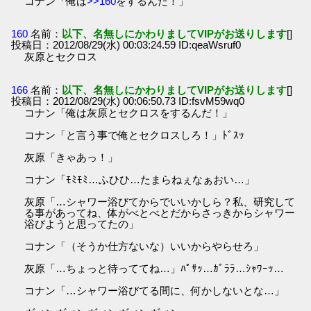
コナン「俺は
>>160
をするんだ！」
160
名前：
以下、名無しにかわりましてVIPがお送りします
[]
投稿日：2012/08/29(水) 00:03:24.59 ID:qeaWsruf0
灰原とセクロス
166
名前：
以下、名無しにかわりましてVIPがお送りします
[]
投稿日：2012/08/29(水) 00:06:50.73 ID:fsvM59wq0
コナン「俺は灰原とセクロスをするんだ！」
コナン「と言う事で俺とセクロスしろ！」ﾄﾞｽｯ
灰原「きゃあっ！」
コナン「ﾓﾐﾓﾐ…ふひひ…たまらねぇなぁおい…」
灰原「…シャワー浴びてからでいいかしら？私、研究して
る事があってね、体がべとべとだからさっきからシャワー
浴びようと思ってたの」
コナン「（そうか仕方ないな）いいからやらせろ」
灰原「…ちょっと待っててね…」ﾊﾟｻｯ…ｶﾞﾗﾗ…ｼｬﾜｰｯ…
コナン「…シャワー浴びてる間に、何かしないとな…」