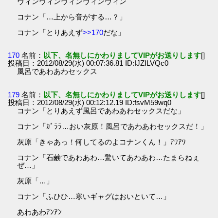
ヴィンヴィンヴィンヴィンヴィン
コナン「…上から音がする…？」
コナン「とりあえず
>>170
だな」
170
名前：
以下、名無しにかわりましてVIPがお送りします
[]
投稿日：2012/08/29(水) 00:07:36.81 ID:IJZILVQc0
風呂であわあわセックス
179
名前：
以下、名無しにかわりましてVIPがお送りします
[]
投稿日：2012/08/29(水) 00:12:12.19 ID:fsvM59wq0
コナン「とりあえず風呂であわあわセックスだな」
コナン「ｶﾞﾗﾗ…おい灰原！風呂であわあわセックスだ！」
灰原「きゃあっ！何してるのよコナンくん！」ｱﾜｱﾜ
コナン「石鹸であわあわ…驚いてあわあわ…たまらねぇ
ぜ…」
灰原「…」
コナン「ふひひ…寒いギャグはおいといて…」
あわあわｱﾝｱﾝ