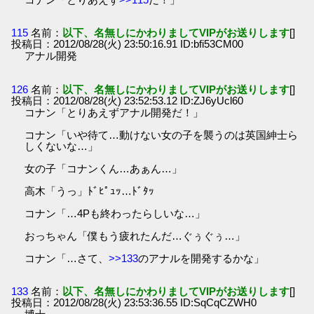
115
名前：
以下、名無しにかわりましてVIPがお送りします
[]
投稿日：2012/08/28(火) 23:50:16.91 ID:bfi53CM00
アナル開発
126
名前：
以下、名無しにかわりましてVIPがお送りします
[]
投稿日：2012/08/28(火) 23:52:53.12 ID:ZJ6yUcl60
コナン「とりあえずアナル開発だ！」
コナン「いや待て…動けない女の子を襲うのは英国紳士ら
しくないな…」
女の子「コナンくん…あぁん…」
高木「うっ」ﾄﾞﾋﾟｭｯ…ﾄﾞﾀｯ
コナン「…4Pも終わったらしいな…」
おっちゃん「僕もう疲れたんだ…ぐぅぐぅ…」
コナン「…さて、
>>133
のアナルを開発するかな」
133
名前：
以下、名無しにかわりましてVIPがお送りします
[]
投稿日：2012/08/28(火) 23:53:36.55 ID:SqCqCZWH0