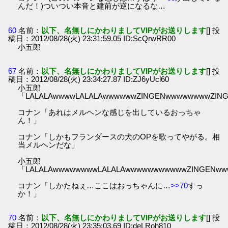
んだ！)ついつい本音と建前が逆になるな…
60
名前：
以下、名無しにかわりましてVIPがお送りします
[] 投
稿日：2012/08/28(火) 23:31:59.05 ID:ScQrwRR00
小五郎
67
名前：
以下、名無しにかわりましてVIPがお送りします
[] 投
稿日：2012/08/28(火) 23:34:27.87 ID:ZJ6yUcl60
小五郎
「LALALAwwwwLALALAwwwwwwZINGENwwwwwwwwZIN
コナン「あれはメルヘンな感じを出しているおっちゃ
ん！」
コナン「しかもフランダースの犬のOPを歌ってやがる。相
当メルヘンだな」
小五郎
「LALALAwwwwwwwwLALALAwwwwwwwwwwwZINGENw
コナン「しかたねぇ…ここはおっちゃんに…
>>70
すっ
か！」
70
名前：
以下、名無しにかわりましてVIPがお送りします
[] 投
稿日：2012/08/28(火) 23:35:03.69 ID:deLRoh810