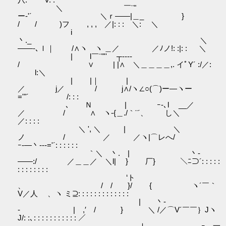
＼ ￣¨"
ー‐'´ ＼ｒ――|＿_ }
/ / )フ , , , ／|: : : ＼: ＼
i
丶._ ＼
――-､ｌ｜ /∧ヽ ヽ ＿／ ／ﾉノ!: :|: : ＼
| l￣¨"'' ┬----
/ ∨ | |∧ ＼＿＿＿＿,. イﾟY´ :/／:
l:＼
| |｜ |
／ j／ / j∧/ヽ∠○(⌒)ー―ヽー
='"´ /: : :
､ Ｎ | ｰ-､l __／
／ / ∧ ヽ-{＿./｀¨´、 し＼
／: : : :
＼ ', ＼ | ＼
ノ / ／ ／ヽ|⌒レへ/
ｰ‐―丶--‐='´: : : : : :
｀＼ 丶. | 丶-
――:/ ／＿＿／ ＼l| } 厂} ＼ﾆ⊃´: : : : :
: : : : : : : :
‘ト
、 / / }/ { ヽ´￣｀
V／人 、ヽ ミ⊇: : : : : : : : : : : : :
| 丶-
- | ,′ / } ＼ /／⌒V´￣￣｝Jヽ
J/: :､: : : : : : : : : : : ／
ｌ ｰ―一