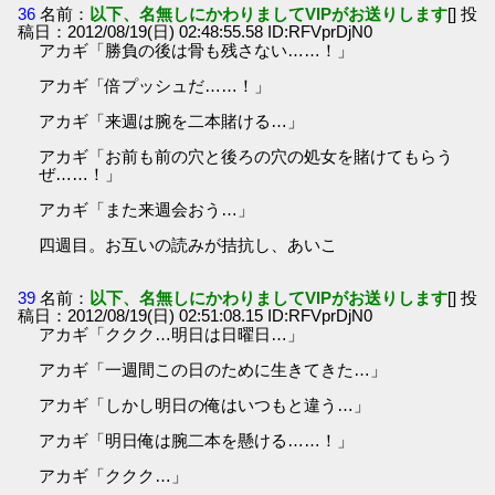
36
名前：
以下、名無しにかわりましてVIPがお送りします
[] 投
稿日：2012/08/19(日) 02:48:55.58 ID:RFVprDjN0
アカギ「勝負の後は骨も残さない……！」
アカギ「倍プッシュだ……！」
アカギ「来週は腕を二本賭ける…」
アカギ「お前も前の穴と後ろの穴の処女を賭けてもらう
ぜ……！」
アカギ「また来週会おう…」
四週目。お互いの読みが拮抗し、あいこ
39
名前：
以下、名無しにかわりましてVIPがお送りします
[] 投
稿日：2012/08/19(日) 02:51:08.15 ID:RFVprDjN0
アカギ「ククク…明日は日曜日…」
アカギ「一週間この日のために生きてきた…」
アカギ「しかし明日の俺はいつもと違う…」
アカギ「明日俺は腕二本を懸ける……！」
アカギ「ククク…」