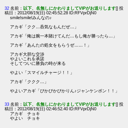
32
名前：
以下、名無しにかわりましてVIPがお送りします
[] 投
稿日：2012/08/19(日) 02:45:52.28 ID:RFVprDjN0
smile!smile!みんなの♪
アカギ「クク…呑気なもんだぜ…」
アカギ「俺は腕一本賭けてんだ…もし俺が勝ったら…」
アカギ「あんたの処女をもらうぜ……！」
アカギ大胆な交渉
やよいこれを承諾
そしてついに勝負の時が来る
やよい「スマイルチャージ！！」
アカギ「ククク…」
やよいアカギ「ぴかぴかぴかりん♪ジャンケンポン！！」
33
名前：
以下、名無しにかわりましてVIPがお送りします
[] 投
稿日：2012/08/19(日) 02:46:52.40 ID:RFVprDjN0
アカギ チョキ
やよい チョキ