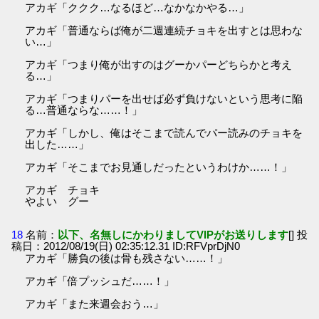
アカギ「ククク…なるほど…なかなかやる…」
アカギ「普通ならば俺が二週連続チョキを出すとは思わな
い…」
アカギ「つまり俺が出すのはグーかパーどちらかと考え
る…」
アカギ「つまりパーを出せば必ず負けないという思考に陥
る…普通ならな……！」
アカギ「しかし、俺はそこまで読んでパー読みのチョキを
出した……」
アカギ「そこまでお見通しだったというわけか……！」
アカギ チョキ
やよい グー
18
名前：
以下、名無しにかわりましてVIPがお送りします
[] 投
稿日：2012/08/19(日) 02:35:12.31 ID:RFVprDjN0
アカギ「勝負の後は骨も残さない……！」
アカギ「倍プッシュだ……！」
アカギ「また来週会おう…」