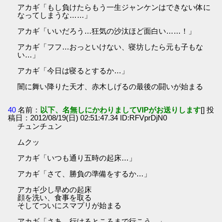
アカギ「もし負けたらもう一生ジャンケンはできない体に
なってしまうな……」
アカギ「いいだろう…狂気の沙汰ほど面白い……！」
アカギ「フフ…おっといけない、寝坊したら元も子もな
い…」
アカギ「今日は寝るとするか…」
闇に舞い降りた天才、赤木しげるの最後の闘いが始まる
40
名前：
以下、名無しにかわりましてVIPがお送りします
[] 投
稿日：2012/08/19(日) 02:51:47.34 ID:RFVprDjN0
チュンチュン
ムクッ
アカギ「いつも通り五時の起床…」
アカギ「さて、勝負の準備をするか…」
アカギ少し早めの起床
顔を洗い、食事を取る
そしてついにスマプリが始まる
アカギ「さあ…行けるところまで行こう…」