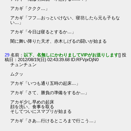
アカギ「ククク…」
アカギ「フフ…おっといけない、寝坊したら元も子もな
い…」
アカギ「今日は寝るとするか…」
闇に舞い降りた天才、赤木しげるの闘いが始まる
29
名前：
以下、名無しにかわりましてVIPがお送りします
[] 投
稿日：2012/08/19(日) 02:43:39.68 ID:RFVprDjN0
チュンチュン
ムクッ
アカギ「いつも通り五時の起床…」
アカギ「さて、勝負の準備をするか…」
アカギ少し早めの起床
顔を洗い、食事を取る
そしてついにスマプリが始まる
アカギ「さあ…行けるところまで行こう…」