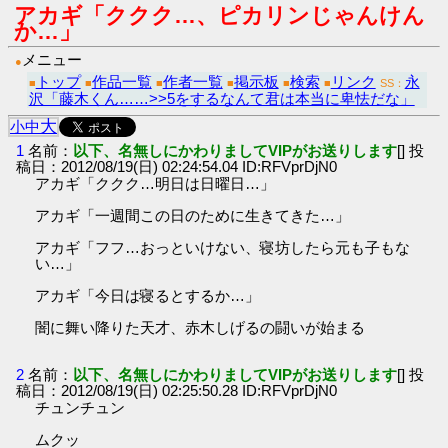
アカギ「ククク…、ピカリンじゃんけん
か…」
メニュー
●
トップ
作品一覧
作者一覧
掲示板
検索
リンク
永
■
■
■
■
■
■
SS：
沢「藤木くん……>>5をするなんて君は本当に卑怯だな」
大
小
中
1
名前：
以下、名無しにかわりましてVIPがお送りします
[] 投
稿日：2012/08/19(日) 02:24:54.04 ID:RFVprDjN0
アカギ「ククク…明日は日曜日…」
アカギ「一週間この日のために生きてきた…」
アカギ「フフ…おっといけない、寝坊したら元も子もな
い…」
アカギ「今日は寝るとするか…」
闇に舞い降りた天才、赤木しげるの闘いが始まる
2
名前：
以下、名無しにかわりましてVIPがお送りします
[] 投
稿日：2012/08/19(日) 02:25:50.28 ID:RFVprDjN0
チュンチュン
ムクッ