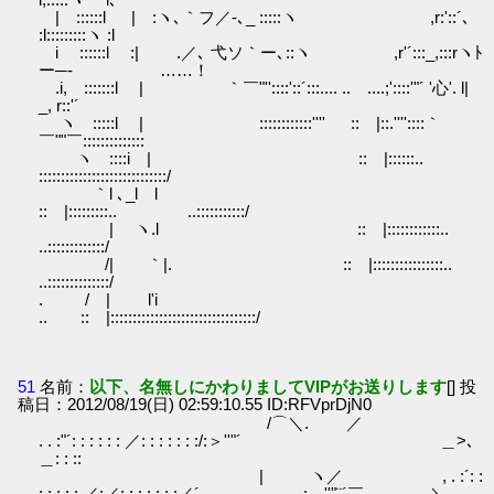
| ::::::l | :ヽ､｀フ／-､_ :::::ヽ ,r:'::´､
:l:::::::::ヽ :l
i ::::::l :| .／､ 弋ソ｀ー､::ヽ ,r'´:::_,:::rヽﾄ
ー─- ……！
.i, :::::::l | ｀￣"''::::'::´:::.... .. ....;'::::'"´ '心'. l|
_, r::'´
ヽ :::::l | ::::::::::::'''' :: |::.''''::::｀
￣""￣::::::::::::::
ヽ ::::i | :: |::::::..
:::::::::::::::::::::::::::::/
｀l ､_l l
:: |:::::::::.. ..:::::::::::/
| ヽ.l :: |::::::::::::..
..:::::::::::::/
/| ｀|. :: |::::::::::::::::..
..::::::::::::::/
. / | l'i
.. :: |:::::::::::::::::::::::::::::::::/
51
名前：
以下、名無しにかわりましてVIPがお送りします
[] 投
稿日：2012/08/19(日) 02:59:10.55 ID:RFVprDjN0
/⌒＼. ／
. . :"´: : : : : : ／: : : : : : :/:＞''"´ ＿>､
＿: : ::
| ヽ／ , . :´: :
: : : : :.／:／: : : : : : :／´ .: ''"¨´￣ ＼