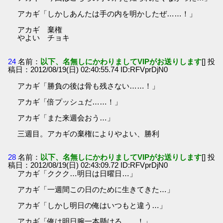
アカギ「しかしあんたは手の内を明かしたぜ……！」
アカギ 棄権
やよい チョキ
24
名前：
以下、名無しにかわりましてVIPがお送りします
[] 投
稿日：2012/08/19(日) 02:40:55.74 ID:RFVprDjN0
アカギ「勝負の後は骨も残さない……！」
アカギ「倍プッシュだ……！」
アカギ「また来週会おう…」
三週目。アカギの棄権によりやよい、勝利
28
名前：
以下、名無しにかわりましてVIPがお送りします
[] 投
稿日：2012/08/19(日) 02:43:09.72 ID:RFVprDjN0
アカギ「ククク…明日は日曜日…」
アカギ「一週間この日のために生きてきた…」
アカギ「しかし明日の俺はいつもと違う…」
アカギ「俺は明日腕一本懸ける……！」