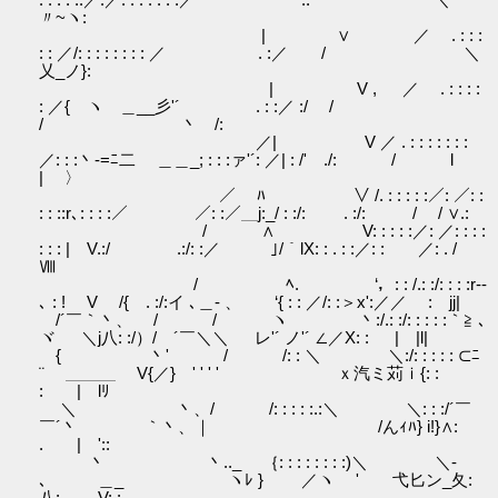
〃~ヽ:
| ∨ ／ . : : :
: : ／/: : : : : : : : ／ . :／ / ＼
乂_ノ}:
| V , ／ . : : : :
: ／{ ヽ ＿__彡'´ . : :／ :/ /
/ 丶 /:
／| V ／ . : : : : : : :
／: : :丶-=ﾆ二 ＿＿_; : : :ァ'´: ／| : /' ./: / l
| 〉
／ ﾊ ∨ /. : : : : :／: ／: :
: : ::r､: : : :／ ／: :／＿j:_/ : :/: . :/: / / ∨.:
/ ∧ V: : : : :／: ／: : : :
: : : | V.:/ .:/: :／ ｣/｀lX: : . : :／: : ／: . /
Ⅷ
/ ﾍ. ‘，: : /.: :/: : : :r‐-
､ : ! V /{ . :/:イ ､＿- 、 ‘{ : : ／/: :＞x':／／ : jj|
/´￣｀丶、 / / ヽ 丶:/.: :/: : : : :｀≧ ､
ヾ ＼j八: :/）/ ´￣＼＼ レ'´ ノ'´ ∠／Χ: : | |l|
{ 丶' / /: : ＼ ＼:/: : : : : ⊂ﾆ
¨ ＿＿＿ V{／} ' ' ' ' ｘ汽ミ苅ｉ{: :
: | lﾘ
＼ 丶、/ /: : : : :.:＼ ＼: : :/´￣
￣´丶 ｀丶、｜ /んｨﾊ} i!}∧:
. | '::
丶 丶.._ ｛: : : : : : : :)＼ ＼-
､ ＿_ ヽﾚ } ／ヽ ' 弋匕ン_夂:
八: V: :