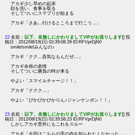
アカギ少し早めの起床
顔を洗い、食事を取る
そしてついにスマプリが始まる
アカギ「さあ…行けるところまで行こう…」
22
名前：
以下、名無しにかわりましてVIPがお送りします
[] 投
稿日：2012/08/19(日) 02:39:08.39 ID:RFVprDjN0
smile!smile!みんなの♪
アカギ「クク…呑気なもんだぜ…」
アカギ余裕の表情
そしてついに勝負の時が来る
やよい「スマイルチャージ！！」
アカギ「ククク…」
やよい「ぴかぴかぴかりん♪ジャンケンポン！！」
23
名前：
以下、名無しにかわりましてVIPがお送りします
[] 投
稿日：2012/08/19(日) 02:39:58.23 ID:RFVprDjN0
しかしアカギ意外にもこれをスルー
アカギ「今回はこちらの手の内を知られたくなかった…」