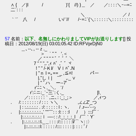
∧ { ／|l / )'{ //) }＿ ／ ／: : : :＼ｰ--=ﾆ
二´: : :
＼ ／ /
｀¨´ 八 / い/ '// /ｰ=ﾆ´{＼: : : : : :＼: : : : : : : : :
57
名前：
以下、名無しにかわりましてVIPがお送りします
[] 投
稿日：2012/08/19(日) 03:01:05.42 ID:RFVprDjN0
＿､‐-､, -‐ｚ._
＞ ` " " ′.＜
／ " " " " ﾞ ﾞ ﾞ ﾞ ＼
7 " " ",.",ｨ ﾊﾞ ,ﾞ ﾞ ヾ
! " " /-Ｋl/ Vｌﾊﾞ.N
| "ｎ l =｡== _ ,≦ﾊ! パー
|."しｌ| ￣ ,._ ∨
| " ﾞハ ー--7′
r'ﾆﾆヽ._＼. ¨/
r':ﾆニ:_`ｰ三`:く._ [l、
／: : : : : : :｀,ニ､: :_:_;＞ ／,ｨつ
. /: : : : : : : : / : : : ヽ＼ ,∠∠Z'_つ
| : :.:.:.:.:.: . :/: : : : : : l : ヽ. / .r─-'-っ
. |:.:.:.:.:.:.:.:.:.,' ''"￣: : :l: : : :l / ）:::厂 ´
|:.:.:.:.::.:.:.:ｌ -─-: : /:_:_:_:_l /￣｀Y´
. |:.:.::.:.::.::l._＿: : : :/::: : : : :l/⌒ヽ: :〉
|::.:::.::.::l: : : : : : /:::: : : : : |: : : : ﾞ/