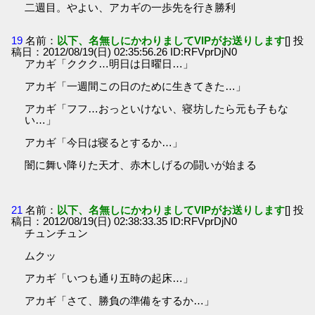
二週目。やよい、アカギの一歩先を行き勝利
19
名前：
以下、名無しにかわりましてVIPがお送りします
[] 投
稿日：2012/08/19(日) 02:35:56.26 ID:RFVprDjN0
アカギ「ククク…明日は日曜日…」
アカギ「一週間この日のために生きてきた…」
アカギ「フフ…おっといけない、寝坊したら元も子もな
い…」
アカギ「今日は寝るとするか…」
闇に舞い降りた天才、赤木しげるの闘いが始まる
21
名前：
以下、名無しにかわりましてVIPがお送りします
[] 投
稿日：2012/08/19(日) 02:38:33.35 ID:RFVprDjN0
チュンチュン
ムクッ
アカギ「いつも通り五時の起床…」
アカギ「さて、勝負の準備をするか…」