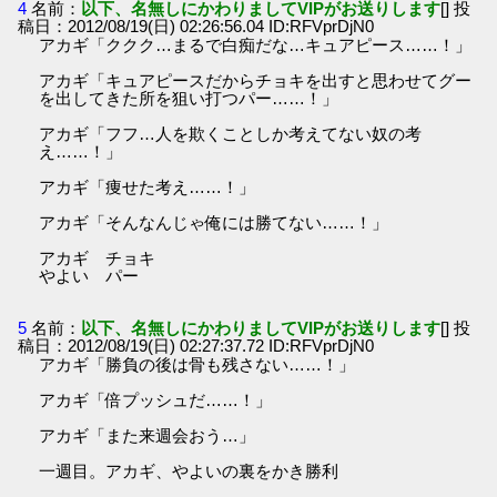
4
名前：
以下、名無しにかわりましてVIPがお送りします
[] 投
稿日：2012/08/19(日) 02:26:56.04 ID:RFVprDjN0
アカギ「ククク…まるで白痴だな…キュアピース……！」
アカギ「キュアピースだからチョキを出すと思わせてグー
を出してきた所を狙い打つパー……！」
アカギ「フフ…人を欺くことしか考えてない奴の考
え……！」
アカギ「痩せた考え……！」
アカギ「そんなんじゃ俺には勝てない……！」
アカギ チョキ
やよい パー
5
名前：
以下、名無しにかわりましてVIPがお送りします
[] 投
稿日：2012/08/19(日) 02:27:37.72 ID:RFVprDjN0
アカギ「勝負の後は骨も残さない……！」
アカギ「倍プッシュだ……！」
アカギ「また来週会おう…」
一週目。アカギ、やよいの裏をかき勝利