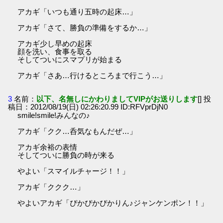
アカギ「いつも通り五時の起床…」
アカギ「さて、勝負の準備をするか…」
アカギ少し早めの起床
顔を洗い、食事を取る
そしてついにスマプリが始まる
アカギ「さあ…行けるところまで行こう…」
3
名前：
以下、名無しにかわりましてVIPがお送りします
[] 投
稿日：2012/08/19(日) 02:26:20.99 ID:RFVprDjN0
smile!smile!みんなの♪
アカギ「クク…呑気なもんだぜ…」
アカギ余裕の表情
そしてついに勝負の時が来る
やよい「スマイルチャージ！！」
アカギ「ククク…」
やよいアカギ「ぴかぴかぴかりん♪ジャンケンポン！！」