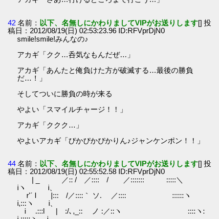
42
名前：
以下、名無しにかわりましてVIPがお送りします
[] 投
稿日：2012/08/19(日) 02:53:23.96 ID:RFVprDjN0
smile!smile!みんなの♪
アカギ「クク…呑気なもんだぜ…」
アカギ「あんたと俺負けた方が破滅する…最後の勝負
だ…！」
そしてついに勝負の時が来る
やよい「スマイルチャージ！！」
アカギ「ククク…」
やよいアカギ「ぴかぴかぴかりん♪ジャンケンポン！！」
44
名前：
以下、名無しにかわりましてVIPがお送りします
[] 投
稿日：2012/08/19(日) 02:55:52.58 ID:RFVprDjN0
| _ ／:: / ／:::: / ／::::::: :::::＼
iヽ i、
r'´ l |::: /／::::｀ ソ. ／:::: ::::::ヽ
i,:::ヽ i、
i .:::l | :/､,_:: ノ :／::ヽ ::::ヽ:
i,:::::ヽ i､