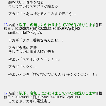
顔を洗い、食事を取る
そしてついにスマプリが始まる
アカギ「さあ…行けるところまで行こう…」
13
名前：
以下、名無しにかわりましてVIPがお送りします
[] 投
稿日：2012/08/19(日) 02:30:31.30 ID:RFVprDjN0
smile!smile!みんなの♪
アカギ「クク…呑気なもんだぜ…」
アカギ余裕の表情
そしてついに勝負の時が来る
やよい「スマイルチャージ！！」
アカギ「ククク…」
やよいアカギ「ぴかぴかぴかりん♪ジャンケンポン！！」
17
名前：
以下、名無しにかわりましてVIPがお送りします
[] 投
稿日：2012/08/19(日) 02:34:19.43 ID:RFVprDjN0
このときアカギに電流走る