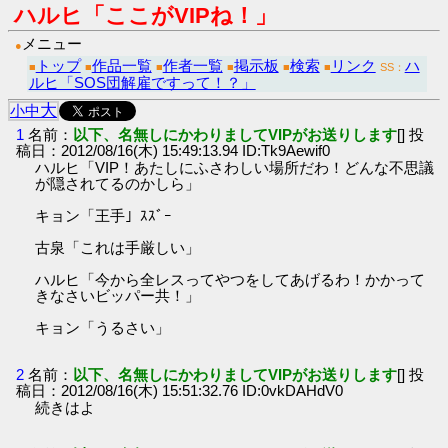
ハルヒ「ここがVIPね！」
メニュー
●
トップ
作品一覧
作者一覧
掲示板
検索
リンク
ハ
■
■
■
■
■
■
SS：
ルヒ「SOS団解雇ですって！？」
大
小
中
1
名前：
以下、名無しにかわりましてVIPがお送りします
[] 投
稿日：2012/08/16(木) 15:49:13.94 ID:Tk9Aewif0
ハルヒ「VIP！あたしにふさわしい場所だわ！どんな不思議
が隠されてるのかしら」
キョン「王手」ｽｽﾞｰ
古泉「これは手厳しい」
ハルヒ「今から全レスってやつをしてあげるわ！かかって
きなさいビッパー共！」
キョン「うるさい」
2
名前：
以下、名無しにかわりましてVIPがお送りします
[] 投
稿日：2012/08/16(木) 15:51:32.76 ID:0vkDAHdV0
続きはよ