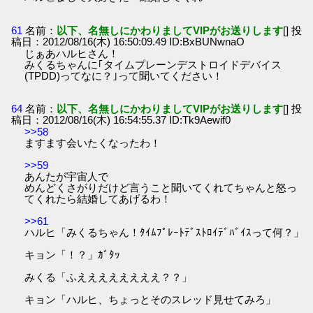
61
名前：
以下、名無しにかわりましてVIPがお送りします
[] 投
稿日：2012/08/16(木) 16:50:09.49 ID:BxBUNwnaO
じぁあハルヒさん！
みくるちゃんに｢タイムプレーンデストロイドデバイス
(TPDD)ってなに？｣って聞いてください！
64
名前：
以下、名無しにかわりましてVIPがお送りします
[] 投
稿日：2012/08/16(木) 16:54:55.37 ID:Tk9Aewif0
>>58
ますます会いたくなったわ！
>>59
あんたが宇宙人で
めんどくさがりだけど言うこと聞いてくれてちゃんと怒っ
てくれたら結婚してあげるわ！
>>61
ハルヒ「みくるちゃん！ﾀｲﾑﾌﾟﾚｰﾄﾃﾞｽﾄﾛｲﾃﾞﾊﾞｲｽって何？」
キョン「！？」ｶﾞﾀｯ
みくる「ふええええええええ？？」
キョン「ハルヒ、ちょっとそのスレッド見せてみろ」