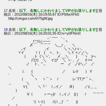
17
名前：
以下、名無しにかわりましてVIPがお送りします
[] 投
稿日：2012/08/16(木) 16:19:55.67 ID:P0/bxXFk0
http://i.imgur.com/H75gW.jpg
18
名前：
以下、名無しにかわりましてVIPがお送りします
[] 投
稿日：2012/08/16(木) 16:20:01.55 ID:rv+y0FNm0
,. - ── - 、
r'つ)∠─── ヽ
〆⌒ ￣￣￣ ＼__r 、 ＼
,.イ ,イ ＼ヽ,＼rｖ-,
ヾイ /｛ { ヽ、ト、 ＼Ｙ <ノノ＼
｛ .ト｛＼ヽ', メ __＼ } ⌒ヽ }へ
ゝ |"ひ) ＼ イびゞ ＼ ヽ- 、ノ // >=
ノ ト、"´,. ー ノ ／//＼／ ／
＼
/. { ゝ ／ レ// ｝ Y
´ ＼
｛ ヽ ヽ⌒＞ / レ´TTア⌒＞、
＿ ＼
Ｖ{ ＼ └ ´ / ,.イ／ /ll | ／≦＿＿
｝
V｛ ＞ー┬|/ ! ,.イノ || | / ￣￣￣
／
リヽイ| /:| l ＿|' '´ ||
| | ＿／