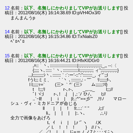
12
名前：
以下、名無しにかわりましてVIPがお送りします
[] 投
稿日：2012/08/16(木) 16:14:38.69 ID:pVH4Ox3/0
まんまんうp
14
名前：
以下、名無しにかわりましてVIPがお送りします
[] 投
稿日：2012/08/16(木) 16:15:34.86 ID:TxNialsZ0
ﾍﾟﾛﾍﾟﾛ
15
名前：
以下、名無しにかわりましてVIPがお送りします
[] 投
稿日：2012/08/16(木) 16:16:44.21 ID:HfxKIDGr0
,ﾊ::｀丶､:::::::::::::::::::::::|:;:;:;:;:;:;:;:;:;:;_,, -‐:〈
{;;;;ヽ､:::::｀丶､:::::::::::::l:;:;:;:;:;:; ィ";:;:;:;:;:;:;:}
..,l;;;;;;;;;ｼ丶､:::::::｀:`:ー'‐::'':"::::::::_, ィ"´;;l
fうl;;;ミミ、 ｀`丶 ､::::::::,: - ''"´ ﾘ;;;;;;f-､
l l;;;;;ｯ=` (三> ｀^´ (三ｼ ム;;;;;;ｿl}
t !;;;ﾘ r‐､r‐､ _,,..,,_ l;;;//
ﾞl ヾ;l r‐､! .| | ,: 'ﾉ ひﾉ､ l;//
..`ｰll! | i | |l:.:^''==彡'" ,!ﾘﾉ マロー
シュ・ヴィ・ミカドニアが命じる
ll | | ! !l:.:.:` '' " ,i;;l´
li., | | | |:.ヽ､ ,:,り
全力で画像をあげろ
t、ｲ i | |,r 'ﾞヽ /,K
／ l. ! ! ! } // /ヽ、
.／ .／! | | |ﾆ=＝,ﾉ,ノ7 /:.:.:.:ヾﾆヽ