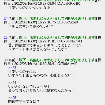
稿日：2012/08/16(木) 16:27:08.04 ID:AbaRRXrB0
可愛い女のこいないかなあ
24
名前：
以下、名無しにかわりましてVIPがお送りします
[] 投
稿日：2012/08/16(木) 16:27:16.75 ID:Xu0o5rze0
ハルヒのマンコ舐めていい？
25
名前：
以下、名無しにかわりましてVIPがお送りします
[] 投
稿日：2012/08/16(木) 16:27:19.81 ID:BxBUNwnaO
昔、閉鎖空間でキョンとキスしてましたよね？
ファーストキスはどんな味でしたか？
30
名前：
以下、名無しにかわりましてVIPがお送りします
[] 投
稿日：2012/08/16(木) 16:30:39.41 ID:Tk9Aewif0
>>23
可愛い女の子はね
いすぎても困るものなの。心配じゃない！
>>24
いいわけないでしょうが！
言っておくけどあたしは処女なんだから！
>>25
閉鎖空間ってなに？