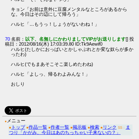
キョン「お前は意外に豆腐メンタルなところがあるから
な。今日はその辺にして帰ろう」
ハルヒ「…もうっ！しょうがないわね！」
70
名前：
以下、名無しにかわりましてVIPがお送りします
[] 投
稿日：2012/08/16(木) 17:03:39.80 ID:Tk9Aewif0
ハルヒ(たしかにおっぱいとかしゃぶれとか変な奴らが多か
ったわ)
ハルヒ(でもまあそこそこ楽しめたわね)
ハルヒ「よしっ、帰るわよみんな！」
おしり
メニュー
●
トップ
作品一覧
作者一覧
掲示板
検索
リンク
ま
■
■
■
■
■
■
SS：
つり「かがみ、今日はあのちっちゃい子来ないの？」