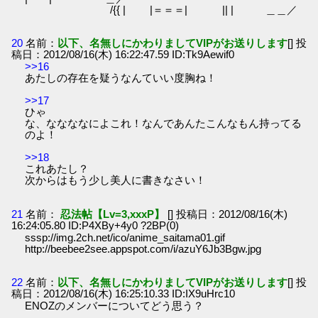
/{{ | |＝＝＝| || | ＿＿／
20
名前：
以下、名無しにかわりましてVIPがお送りします
[] 投
稿日：2012/08/16(木) 16:22:47.59 ID:Tk9Aewif0
>>16
あたしの存在を疑うなんていい度胸ね！
>>17
ひゃ
な、ななななによこれ！なんであんたこんなもん持ってる
のよ！
>>18
これあたし？
次からはもう少し美人に書きなさい！
21
名前：
忍法帖【Lv=3,xxxP】
[] 投稿日：2012/08/16(木)
16:24:05.80 ID:P4XBy+4y0 ?2BP(0)
sssp://img.2ch.net/ico/anime_saitama01.gif
http://beebee2see.appspot.com/i/azuY6Jb3Bgw.jpg
22
名前：
以下、名無しにかわりましてVIPがお送りします
[] 投
稿日：2012/08/16(木) 16:25:10.33 ID:IX9uHrc10
ENOZのメンバーについてどう思う？