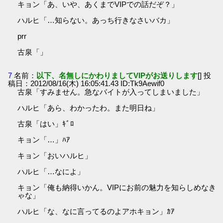
キョン「あ、いや、あくまでVIPでの話だぞ？」
ハルヒ「…知らない。あっち行きなさいバカ」
prr
古泉「」
7
名前：
以下、名無しにかわりましてVIPがお送りします
[] 投
稿日：2012/08/16(木) 16:05:41.43 ID:Tk9Aewif0
古泉「すみません。急なバイトが入ってしまいました」
ハルヒ「あら、わかったわ。また明日ね」
古泉「はい」ｷﾞﾛ
キョン「…」ﾊｱ
キョン「おいハルヒ」
ハルヒ「…なによ」
キョン「俺も納得いかん。VIPにお前の魅力を知らしめなき
ゃな」
ハルヒ「な、なに言ってるのよアホキョン」ｶｱ