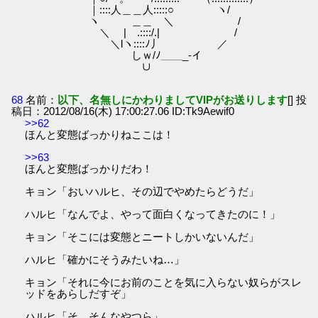
｜::::人＿＿人:::::○ ヽ/
ヽ ＿＿ ＼ /
＼ | .::::/.| /
＼lヽ::::ﾉ丿 ／
しｗ/ﾉ＿＿_-イ
∪
68
名前：
以下、名無しにかわりましてVIPがお送りします
[] 投
稿日：2012/08/16(木) 17:00:27.06 ID:Tk9Aewif0
>>62
ほんと変態ばっかりねここは！
>>63
ほんと変態ばっかりだわ！
キョン「おいハルヒ、その辺でやめたらどうだ」
ハルヒ「なんでよ、やって面白くなってきたのに！」
キョン「そこには変態とニートしかいないんだ」
ハルヒ「確かにそうみたいね…」
キョン「それに今にお前のことを気に入らない奴らがスレ
ッドをあらしだすぞ」
ハルヒ「そ、そんなやつら」