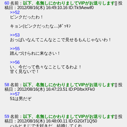
60
名前：
以下、名無しにかわりましてVIPがお送りします
[] 投
稿日：2012/08/16(木) 16:49:10.16 ID:Tk9Aewif0
>>52
ピンクだったわ！
キョン(ピンクだったな…)ﾎﾞｯｷﾝ
>>53
おっぱいなんてこんなとこで見せるもんじゃないわ！
>>55
踏んづけられに来なさい！
>>56
い、今だって色々なことしてるわよ！
甘く見ないで！
58
名前：
以下、名無しにかわりましてVIPがお送りします
[] 投
稿日：2012/08/16(木) 16:47:23.51 ID:P0/bxXFk0
>>57
51は男だぞ
59
名前：
以下、名無しにかわりましてVIPがお送りします
[] 投
稿日：2012/08/16(木) 16:48:00.11 ID:G2GtT1Q50
ハルヒまじで大好きだ 結婚してくれ