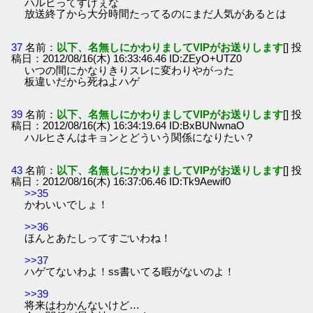
ハルヒってすげぇな
放送終了から大分時間たってるのにまだ人気があるとは
37
名前：
以下、名無しにかわりましてVIPがお送りします
[] 投
稿日：2012/08/16(木) 16:33:46.46 ID:ZEyO+UTZ0
いつの間にかなりきりスレに変わりやがった
板違いだから死ねよハゲ
39
名前：
以下、名無しにかわりましてVIPがお送りします
[] 投
稿日：2012/08/16(木) 16:34:19.64 ID:BxBUNwnaO
ハルヒさんはキョンとどういう関係になりたい？
43
名前：
以下、名無しにかわりましてVIPがお送りします
[] 投
稿日：2012/08/16(木) 16:37:06.46 ID:Tk9Aewif0
>>35
かわいいでしょ！
>>36
ほんとあたしってすごいわね！
>>37
ハゲてないわよ！ss書いてる暇がないのよ！
>>39
将来はわかんないけど…