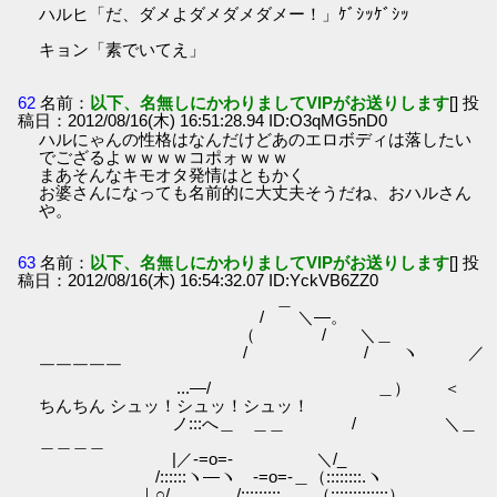
ハルヒ「だ、ダメよダメダメダメー！」ｹﾞｼｯｹﾞｼｯ
キョン「素でいてえ」
62
名前：
以下、名無しにかわりましてVIPがお送りします
[] 投
稿日：2012/08/16(木) 16:51:28.94 ID:O3qMG5nD0
ハルにゃんの性格はなんだけどあのエロボディは落したい
でござるよｗｗｗｗコポォｗｗｗ
まあそんなキモオタ発情はともかく
お婆さんになっても名前的に大丈夫そうだね、おハルさん
や。
63
名前：
以下、名無しにかわりましてVIPがお送りします
[] 投
稿日：2012/08/16(木) 16:54:32.07 ID:YckVB6ZZ0
＿
/ ＼―。
（ / ＼＿
/ / ヽ ／
￣￣￣￣￣
...―/ ＿） ＜
ちんちん シュッ！シュッ！シュッ！
ノ:::へ＿ ＿＿ / ＼＿
＿＿＿＿
|／-=o=- ＼/_
/::::::ヽ―ヽ -=o=-＿（::::::::.ヽ
｜○/ 。 /::::::::: （:::::::::::::）