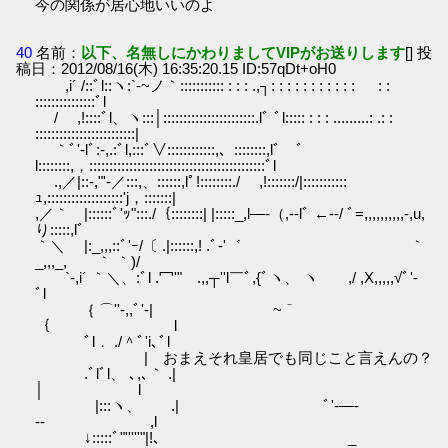
今の関係が居心地いいのよ
40
名前：
以下、名無しにかわりましてVIPがお送りします
[] 投
稿日：2012/08/16(木) 16:35:20.15 ID:57qDt+oH0
,i´ /::ﾞl::ヽ:`-~ノ｀::::::::::: : : : .,┐: : : : : : : : : : : : :
:::::::::::::::ﾞl
/ ,!::::ﾞl、ヽ:::│:::::::::::::::::::::::.lﾞ ﾞl::::: : : : .........: .: :
:::::::::::::::::::::::::|
｀ﾞ'-lﾞ:-,.:ﾞl,:::ﾞ∨::::::::::::,、::::::::,lﾞ ﾞ
l::::::::,，::::::::::::::::::::::::::::::::::::::::::::ﾞl
.,／|::-,"'-／:::,、::::::,lﾟ!::::::::./ ,!:::::::/|:::::::::::
ｭ,:::::::::::::::::::'j，:::::::|
,／｀ |::::::ﾞ'ｯ":::./｛::::::::| |:::::_,l―-（,--lﾞ ←--/ ﾞ=,,,,,,,,,,-,u,
り:::::,lﾞ
｀＼ |:_,,,::ﾞ'ｰ/〔 .|::::::,! .ﾞ‐'゛ ｀
_,,,_, ｀ ｀)/
`-,i´ ｀＼、:ﾞl .冖'" .,,┬''l￣ﾞ,{ﾞヽ、 ヽ ,/ ,X,,,,,√ﾞ'‐
ﾞl
｛ ⌒''-,,ﾞ'-| ~＾
｛ l
ﾞl． ./＾ﾞ'i､ﾞl
| おまえそれ皇居でも同じこと言えんの？
.ﾞlﾞl、 ､,､｀ .|
│ l
|:::ヽ、 .| ﾞ'-―-
-‐ ,l
↓:::::ﾞ"'''''"|!、 _