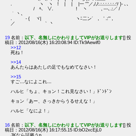
. ヽ ヽ ! | | |一 ''"／,/,/:.:.:.:.:.:.:.:ｿ }- ､、
/ ﾍ. ∨. ! ヽ , -‐‐､.:／ /
｀ 丶､
. - { ヾ| ヽﾆ二ン´ , ' .:'" ,
／ ｀ 丶
19
名前：
以下、名無しにかわりましてVIPがお送りします
[] 投
稿日：2012/08/16(木) 16:20:08.94 ID:Tk9Aewif0
>>12
死ね！
>>14
あんたらはあたしの足でもなめてなさい！
>>15
すご…なによこれ…
ハルヒ「ちょ、キョン！これ見なさい！」ﾄﾞﾝﾄﾞﾝ
キョン「あー、さっきからうるせえな！」
ハルヒ「なによ！」
16
名前：
以下、名無しにかわりましてVIPがお送りします
[] 投
稿日：2012/08/16(木) 16:17:55.15 ID:bO2xcEjL0
JKなら証拠うp