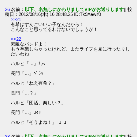
26
名前：
以下、名無しにかわりましてVIPがお送りします
[] 投
稿日：2012/08/16(木) 16:28:48.25 ID:Tk9Aewif0
>>21
有希はすんごいいい子なんだから！
こんなこと思ってるわけないでしょうが！
>>22
素敵なバンドよ！
もう卒業しちゃったけれど、またライブを見に行ったりし
たいわね
ハルヒ「…」ﾁﾗｯ
長門「…」ﾍﾟﾗｯ
ハルヒ「ねえ有希？」
長門「…？」
ハルヒ「団活、楽しい？」
長門「…」ｺｸﾘ
ハルヒ「そうよね！」ﾆｺﾆｺ
23
名前：
以下、名無しにかわりましてVIPがお送りします
[] 投