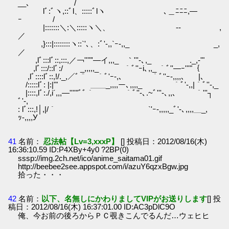
__、 /
lﾞ:ﾞヽ,::ﾞl、:::::ﾞlヽ ､＿ﾆﾆﾆ,―
ｰ /
|:::::::＼:＼:::::ヽ＼、 -- ,
／
,}:::|::::::::ヽ::`'､、:ﾞ'-,,`ｰ-,,_ _,
／
,lﾞ:::lﾞ::,:::,／￢'''"'―イ,,,_ ｀'''-､,_ ._,-'"
,lﾞ:::/::lﾞ:/ _,,,,,_ ｀ﾞ''ｰi､,,_ ｀ﾞ''―ｰ'''"｛
,lﾞ::::lﾞ::,!/._,／ﾞ＾ ｀ﾞ'ｰ-,、 ｀ﾞ''ｰ-,,,,、 |、
/:::::lﾞ: |:|'" ＿＿_,,,,ー､,,,,_ ｀ﾞ'-,,|｀ﾞ''-,_
|::::,lﾞ:./,i´,,,―''''"ﾞﾞ｀ ｀ﾞ''-､.~ﾞ'''-､,,、 ｀'''┐
ﾞ'-,
: lﾞ:::,!│,|/｀ `'ｰ-,,,,,_ﾞ'-､,,,,＿_,
ｯ-,,,,У
41
名前：
忍法帖【Lv=3,xxxP】
[] 投稿日：2012/08/16(木)
16:36:10.59 ID:P4XBy+4y0 ?2BP(0)
sssp://img.2ch.net/ico/anime_saitama01.gif
http://beebee2see.appspot.com/i/azuY6qzxBgw.jpg
拾った・・・
42
名前：
以下、名無しにかわりましてVIPがお送りします
[] 投
稿日：2012/08/16(木) 16:37:01.00 ID:AC3pDlC9O
俺、今お前の後ろからＰＣ覗きこんでるんだ…ウェヒヒ