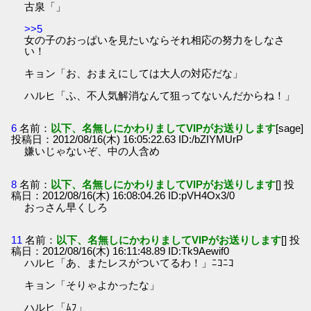
古泉「」
>>5
女の子のおっぱいを見たいならそれ相応の努力をしなさ
い！
キョン「お、おまえにしては大人の対応だな」
ハルヒ「ふ、不人気解消なんて狙ってないんだからね！」
6
名前：
以下、名無しにかわりましてVIPがお送りします
[sage]
投稿日：2012/08/16(木) 16:05:22.63 ID:/bZIYMUrP
嫌いじゃないぞ、中の人含め
8
名前：
以下、名無しにかわりましてVIPがお送りします
[] 投
稿日：2012/08/16(木) 16:08:04.26 ID:pVH4Ox3/0
おっさん早くしろ
11
名前：
以下、名無しにかわりましてVIPがお送りします
[] 投
稿日：2012/08/16(木) 16:11:48.89 ID:Tk9Aewif0
ハルヒ「あ、またレスがついてるわ！」ﾆｺﾆｺ
キョン「そりゃよかったな」
ハルヒ「ﾑﾌ」