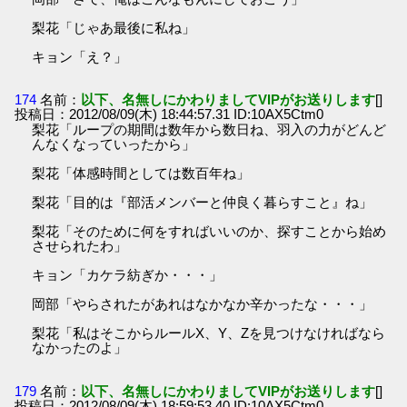
梨花「じゃあ最後に私ね」
キョン「え？」
174
名前：
以下、名無しにかわりましてVIPがお送りします
[]
投稿日：2012/08/09(木) 18:44:57.31 ID:10AX5Ctm0
梨花「ループの期間は数年から数日ね、羽入の力がどんど
んなくなっていったから」
梨花「体感時間としては数百年ね」
梨花「目的は『部活メンバーと仲良く暮らすこと』ね」
梨花「そのために何をすればいいのか、探すことから始め
させられたわ」
キョン「カケラ紡ぎか・・・」
岡部「やらされたがあれはなかなか辛かったな・・・」
梨花「私はそこからルールX、Y、Zを見つけなければなら
なかったのよ」
179
名前：
以下、名無しにかわりましてVIPがお送りします
[]
投稿日：2012/08/09(木) 18:59:53.40 ID:10AX5Ctm0