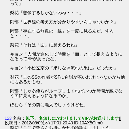
って」
梨花「想像するしかないわね・・・」
岡部「世界線の考え方が分かりやすいんじゃないか？」
岡部「存在する無数の「線」を一度に見るんだ、する
と・・・」
梨花「それは「面」に見えるわね」
キョン「人間が進化して時間を「面」として捉えるように
なるってSFがあったな」
キョン「小松左京の『果しなき流れの果に』だったか」
梨花「このSSの作者がSFに造詣が深いわけじゃないから他
にもあるかもね」
岡部「じゃあ俺らがループしまくればいつか時間が線でな
く面に見えるようになるのか」
ほむら「その前に廃人でしょうけどね」
123
名前：
以下、名無しにかわりましてVIPがお送りします
[]
投稿日：2012/08/09(木) 17:01:20.43 ID:10AX5Ctm0
梨花「ここで皆さんお待ちかねの議論をしましょう」