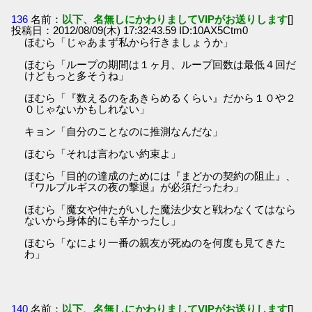
136
名前：
以下、名無しにかわりましてVIPがお送りします
[]
投稿日：2012/08/09(木) 17:32:43.59 ID:10AX5Ctm0
ほむら「じゃあまず私から行きましょうか」
ほむら「ループの期間は１ヶ月、ループ回数は最低４回だ
けどもっと多そうね」
ほむら「『数えるのをあきらめるくらい』だから１０や２
０じゃないかもしれない」
キョン「自分のことなのに推測なんだな」
ほむら「それは言わない約束よ」
ほむら「目的の達成のためには『まどかの契約の阻止』、
『ワルプルギスの夜の撃退』が必須だったわ」
ほむら「魔女や仲たがいした魔法少女と戦わなくてはなら
ないから身体的にも辛かったし」
ほむら「なにより一番の親友が死ぬのを何度も見てきた
わ」
140
名前：
以下、名無しにかわりましてVIPがお送りします
[]