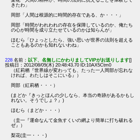
きたわ」
岡部「人間は根源的に時間的存在である、か・・・」
岡部「時間がわれわれの存在を保障しているのか、俺たち
の心が時間を成り立たせているのかは知らんが」
ほむら「ひょっとしたら、強い思いが世界の法則を超える
こともあるのかも知れないわね」
228
名前：
以下、名無しにかわりましてVIPがお送りします
[]
投稿日：2012/08/09(木) 20:48:43.70 ID:10AX5Ctm0
（紅莉栖『世界線が変わっても、たった一人岡部が忘れな
ければ、わたしはそこにいる』）
岡部（紅莉栖・・・）
(まどか『きっとほんの少しなら、本当の奇跡があるかもし
れない。そうでしょ？』)
ほむら（まどか・・・）
（圭一『運命なんて金魚すくいの網より簡単に打ち破れる
ぜ』）
梨花(圭一・・・)