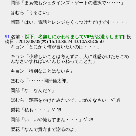
岡部「まぁ俺もシュタインズ・ゲートの選択で･･････」
ほむら「うるさい」
岡部「はい、電話とレンジをくっつけただけです・・・」
91
名前：
以下、名無しにかわりましてVIPがお送りします
[] 投
稿日：2012/08/09(木) 15:13:36.24 ID:10AX5Ctm0
キョン「とにかく俺が言いたいのは・・・」
キョン「小難しいことは考えずに、人に迷惑かけたらごめ
んなさいすればいいんじゃねってことだ」
キョン「特別なことはないさ」
ほむら「･･････岡部倫太郎」
岡部「な、なんだ？」
ほむら「迷惑をかけたみたいで、ごめんなさい」ﾍﾟｺﾘ
梨花「私も・・・」ﾍﾟｺﾘ
岡部「い、いや俺もすまん・・・」ﾍﾟｺﾘ
梨花「なんで貴方まで謝るのよ」