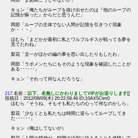
キョン「俺たちがループを抜け出せたのは『他のループの
記憶が蘇った』からだと思うんだ」
岡部「ループの主体でない人間が記憶を引きつぐ現象
か・・・」
ほむら「まどかが最初に私とワルプルギスが戦ってる夢を
見てたわね」
梨花「圭一がほかの編の事を思い出したりもしたわ」
岡部「ラボメンたちにもそのような現象を確認したことが
ある･･････」
キョン「それって何なんだろうな」
217
名前：
以下、名無しにかわりましてVIPがお送りします
[]
投稿日：2012/08/09(木) 20:22:58.46 ID:10AX5Ctm0
ほむら「そうね、そもそも私たちの心って何なのかしら」
梨花「少なくとも私たちは時間に逆らってループしてき
た･･････」
キョン（俺はしてないが）
梨花「人間の精神が、時間の法則に抗えることを体験して