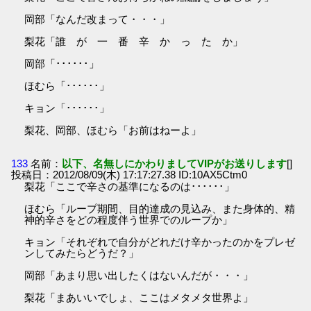
岡部「なんだ改まって・・・」
梨花「誰 が 一 番 辛 か っ た か」
岡部「･･････」
ほむら「･･････」
キョン「･･････」
梨花、岡部、ほむら「お前はねーよ」
133
名前：
以下、名無しにかわりましてVIPがお送りします
[]
投稿日：2012/08/09(木) 17:17:27.38 ID:10AX5Ctm0
梨花「ここで辛さの基準になるのは･･････」
ほむら「ループ期間、目的達成の見込み、また身体的、精
神的辛さをどの程度伴う世界でのループか」
キョン「それぞれで自分がどれだけ辛かったのかをプレゼ
ンしてみたらどうだ？」
岡部「あまり思い出したくはないんだが・・・」
梨花「まあいいでしょ、ここはメタメタ世界よ」