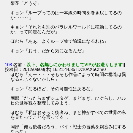
梨花「どうぞ」
キョン「ループってのは一本線の時間を巻き戻してるの
か･･････」
キョン「それとも別のパラレルワールドに移動してるの
か、って問題なんだが」
ほむら「あぁ、よくループ物で論議になるわね」
キョン「おう、だから気になるんだ」
108
名前：
以下、名無しにかわりましてVIPがお送りします
[]
投稿日：2012/08/09(木) 16:21:44.85 ID:10AX5Ctm0
ほむら「んー・・・そもそも作品によって時間の構造は異
なるんじゃないかしら」
キョン「なるほど、その可能性はあるな」
岡部「だったらまずシュタゲ、まどまぎ、ひぐらし、ハル
ヒの世界観を整理してみよう」
ほむら「私はおそらく後者ね、まど神がすべての世界の私
を見たってことを言ってるし」
岡部「俺も後者だろう、バイト戦士の言葉を鵜呑みにする
ならな」