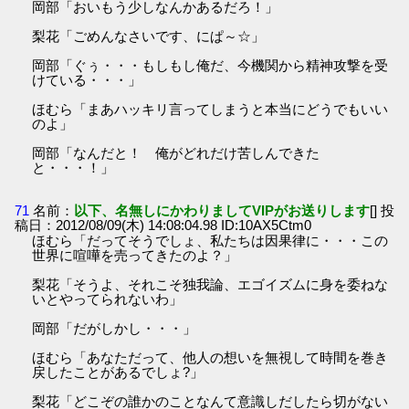
岡部「おいもう少しなんかあるだろ！」
梨花「ごめんなさいです、にぱ～☆」
岡部「ぐぅ・・・もしもし俺だ、今機関から精神攻撃を受
けている・・・」
ほむら「まあハッキリ言ってしまうと本当にどうでもいい
のよ」
岡部「なんだと！ 俺がどれだけ苦しんできた
と・・・！」
71
名前：
以下、名無しにかわりましてVIPがお送りします
[] 投
稿日：2012/08/09(木) 14:08:04.98 ID:10AX5Ctm0
ほむら「だってそうでしょ、私たちは因果律に・・・この
世界に喧嘩を売ってきたのよ？」
梨花「そうよ、それこそ独我論、エゴイズムに身を委ねな
いとやってられないわ」
岡部「だがしかし・・・」
ほむら「あなただって、他人の想いを無視して時間を巻き
戻したことがあるでしょ?」
梨花「どこぞの誰かのことなんて意識しだしたら切がない