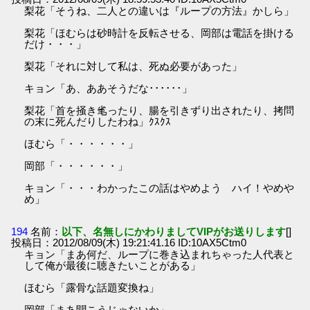
梨花「そうね、二人との違いは『ループの方法』かしら」
梨花「ほむらは砂時計を反転させる、岡部は電話を掛ける
だけ・・・」
梨花「それに対して私は、死ぬ必要があった」
キョン「あ、ああそうだな･･････」
梨花「首を掻き毟ったり、腸を引きずり出されたり、拷問
の末に死んだりしたわね」ｸｽｸｽ
ほむら「・・・・・・」
岡部「・・・・・・」
キョン「・・・わかったこの話はやめよう ハイ！やめや
め」
194
名前：
以下、名無しにかわりましてVIPがお送りします
[]
投稿日：2012/08/09(木) 19:21:41.16 ID:10AX5Ctm0
キョン「まあ何だ、ループに巻き込まれちゃった人代表と
して俺が最後に聴きたいことがある」
ほむら「露骨な話題変換ね」
岡部「まあ聞こうじゃないか」