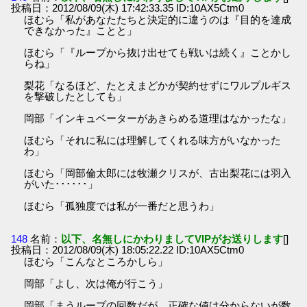
投稿日：2012/08/09(木) 17:42:33.35 ID:10AX5Ctm0
ほむら「私があなたたちと決定的に違うのは『目的を達成
できなかった』ことと」
ほむら「『ループから抜け出せても戦いは続く』ことかし
らね」
梨花「なるほど、たとえまどかが契約せずにワルプルギス
を撃破したとしても」
岡部「インキュベーターがあきらめる道理はなかったな」
ほむら「それに私には理解してくれる味方がいなかった
わ」
ほむら「岡部倫太郎には牧瀬クリスが、古出梨花には羽入
がいた･･････」
ほむら「孤独度では私が一番だと思うわ」
148
名前：
以下、名無しにかわりましてVIPがお送りします
[]
投稿日：2012/08/09(木) 18:05:22.22 ID:10AX5Ctm0
ほむら「こんなところかしら」
岡部「よし、次は俺が行こう」
岡部「まうループの回数だが、正確な値は分からないが数