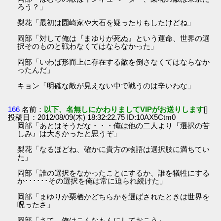
ろう？」
梨花「最初は園崎家や大石を疑ったりもしたけどね」
岡部「対して俺は『まゆりが死ぬ』という運命、世界の選
択そのものと戦わなくてはならなかった」
岡部「いわば形而上に存在する敵を倒さなくてはならなか
ったんだ」
キョン「明確な敵が見えない中で戦うのは辛いわな」
166
名前：
以下、名無しにかわりましてVIPがお送りします
[]
投稿日：2012/08/09(木) 18:32:22.75 ID:10AX5Ctm0
岡部「あとはそうだな・・・俺は他の二人より『選択の苦
しみ』は大きかったと思うぞ」
梨花「なるほどね、確かに貴方の物語は選択肢に満ちてい
た」
岡部「誰の選択をなかったことにするか、誰を犠牲にする
か･･････その選択を俺は常に迫られ続けた」
岡部「まゆりか栗栖かどちらかを選ばされたときは世界を
呪ったさ」
岡部「さて、俺はこんなもんにしておこう」