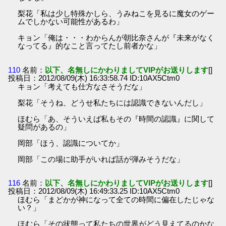
梨花「私は少し特殊かしら、うみねこを見るに魔女のゲー
ムでしかない可能性があるわ」
キョン「俺は・・・わからんが朝比奈さんが『未来がなく
なってる』的なこと言ってたし前者かな」
110
名前：
以下、名無しにかわりましてVIPがお送りします
[]
投稿日：2012/08/09(木) 16:33:58.74 ID:10AX5Ctm0
キョン「考えても仕方なさそうだな」
梨花「そうね、どうせ私たちには認識できないんだし」
ほむら「あ、そういえば私もその『時間の認識』に関して
疑問があるの」
岡部「ほう、認識についてか」
岡部「この場に助手がいれば話が弾みそうだな」
116
名前：
以下、名無しにかわりましてVIPがお送りします
[]
投稿日：2012/08/09(木) 16:49:33.25 ID:10AX5Ctm0
ほむら「まどかが神になって全ての時間に偏在したじゃな
い？」
ほむら「その状態って私たちの世界がどう見えてるのかな