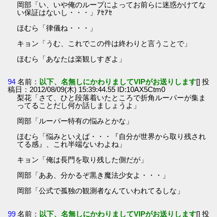
岡部「い、いや俺のループによってお前らに迷惑かけてな
い保証はないし・・・」ｱｾｱｾ
ほむら「律儀ね・・・」
キョン「うむ、これでこの件は終わりと言うことで」
ほむら「あなたは楽観しすぎよ」
94
名前：
以下、名無しにかわりましてVIPがお送りします
[] 投
稿日：2012/08/09(木) 15:39:44.55 ID:10AX5Ctm0
梨花「さて、ひと段落着いたところで折角ルーパーが集ま
ってることだし何か話しましょうよ」
岡部「ルーパー特有の悩みとかな」
ほむら「悩みといえば・・・『自分が世界から取り残され
てる感』、これ半端ないわよね」
キョン「俺は長門を取り残した側だが」
岡部「ああ、分かるぞ黒き魔法少女よ・・・」
岡部「公式で孤独の観測者なんていわれてるしな」
99
名前：
以下、名無しにかわりましてVIPがお送りします
[] 投