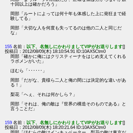
十回以上は確かだろう」
岡部「ルートによっては何十年も体感した上に発狂まで経
験してる」
岡部「大切な人を何度も失ってるのは他の二人と同じだ
な」
155
名前：
以下、名無しにかわりましてVIPがお送りします
[]
投稿日：2012/08/09(木) 18:10:54.91 ID:10AX5Ctm0
岡部「確かに俺にはクリスティーナをはじめ支えてくれる
ラボメンがいた」
ほむら「･･････」
岡部「だがな、貴様ら二人と俺の間には決定的な違いがあ
る！」
梨花「へぇ、それは何かしら？」
岡部「それは、俺の敵は『世界の構造そのものである』と
言うことだ」
159
名前：
以下、名無しにかわりましてVIPがお送りします
[]
投稿日：2012/08/09(木) 18:20:21.64 ID:10AX5Ctm0
岡部「ほむらの敵はインキュベーター、梨花の敵は東京だ