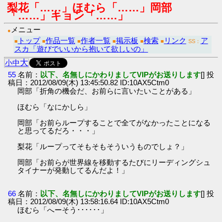
梨花「……」ほむら「……」岡部
「……」キョン「……」
メニュー
●
トップ
作品一覧
作者一覧
掲示板
検索
リンク
ア
■
■
■
■
■
■
SS：
スカ「遊びでいいから抱いて欲しいの」
大
小
中
55
名前：
以下、名無しにかわりましてVIPがお送りします
[] 投
稿日：2012/08/09(木) 13:45:50.82 ID:10AX5Ctm0
岡部「折角の機会だ、お前らに言いたいことがある」
ほむら「なにかしら」
岡部「お前らループすることで全てがなかったことになる
と思ってるだろ・・・」
梨花「ループってそもそもそういうものでしょ？」
岡部「お前らが世界線を移動するたびにリーディングシュ
タイナーが発動してるんだよ！」
66
名前：
以下、名無しにかわりましてVIPがお送りします
[] 投
稿日：2012/08/09(木) 13:58:16.64 ID:10AX5Ctm0
ほむら「へーそう･･････」