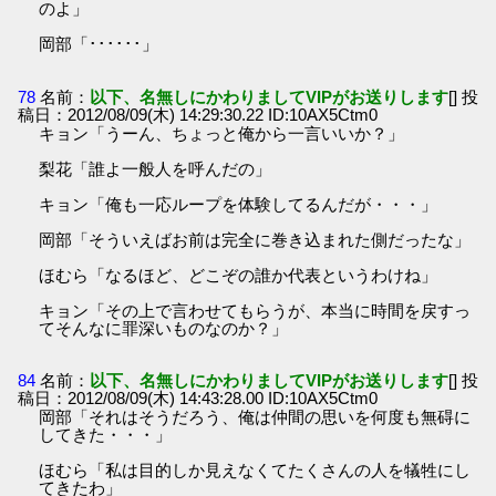
のよ」
岡部「･･････」
78
名前：
以下、名無しにかわりましてVIPがお送りします
[] 投
稿日：2012/08/09(木) 14:29:30.22 ID:10AX5Ctm0
キョン「うーん、ちょっと俺から一言いいか？」
梨花「誰よ一般人を呼んだの」
キョン「俺も一応ループを体験してるんだが・・・」
岡部「そういえばお前は完全に巻き込まれた側だったな」
ほむら「なるほど、どこぞの誰か代表というわけね」
キョン「その上で言わせてもらうが、本当に時間を戻すっ
てそんなに罪深いものなのか？」
84
名前：
以下、名無しにかわりましてVIPがお送りします
[] 投
稿日：2012/08/09(木) 14:43:28.00 ID:10AX5Ctm0
岡部「それはそうだろう、俺は仲間の思いを何度も無碍に
してきた・・・」
ほむら「私は目的しか見えなくてたくさんの人を犠牲にし
てきたわ」