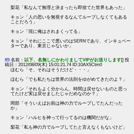
梨花「私なんて無理と決まったら即捨てた世界もあった」
キョン「人の思いを無視するなんてループしなくてもある
ことだろう」
キョン「現に俺はされまくってる」
キョン「それにここで悪いのはSERNであり、インキュベー
ターであり、東京じゃないか」
89
名前：
以下、名無しにかわりましてVIPがお送りします
[] 投
稿日：2012/08/09(木) 15:01:21.74 ID:10AX5Ctm0
ほむら「そ、それはそうだけど・・・」
ほむら「でも私たちは世界の法則をゆがめてきたのよ？」
キョン「それもよく分からん、時間は戻せないものと思っ
てたけど実は戻せましたじゃだめなのか？」
岡部「そういえばお前は神の力でループしてたんだった
か」
キョン「ハルヒを神って行ってるのは機関だがな」
梨花「私も神の力でループしてたと言えなくもないけど」