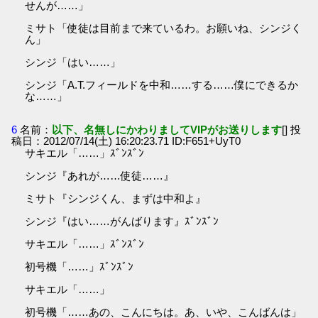
せんが……」
ミサト「使徒は目前まで来ているわ。お願いね、シンジく
ん」
シンジ「はい……」
シンジ「A.T.フィールドを中和……する……僕にできるか
な……」
6
名前：
以下、名無しにかわりましてVIPがお送りします
[] 投
稿日：2012/07/14(土) 16:20:23.71 ID:F651+UyT0
サキエル「……」ｽﾞﾝｽﾞﾝ
シンジ『あれが……使徒……』
ミサト『シンジくん、まずは中和よ』
シンジ『はい……がんばります』ｽﾞﾝｽﾞﾝ
サキエル「……」ｽﾞﾝｽﾞﾝ
初号機「……」ｽﾞﾝｽﾞﾝ
サキエル「……」
初号機「……あの、こんにちは。あ、いや、こんばんは」