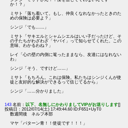
か！？」
ミサト「落ち着いて。もし、仲良くなれなかったときのた
めの保険は必要よ？」
シンジ「でも……」
ミサト「サキエルとシャムシエルはいい子だったけど、そ
の子たちがわざわざ「ヤバイ」って知らせてくれた。この
意味、わかるわね？」
レイ「心の壁の内側に篭ったままなら、友達にはなれない
わ」
シンジ「そう、ですけど……」
ミサト「もちろん。これは保険。私たちはシンジくんが使
徒と友好的な解決ができるって信じてるから」
シンジ「……分かりました」
143
名前：
以下、名無しにかわりましてVIPがお送りします
[]
投稿日：2012/07/14(土) 17:49:44.60 ID:F651+UyT0
数週間後 ネルフ本部
マヤ「パターン青！！使徒です！！！」