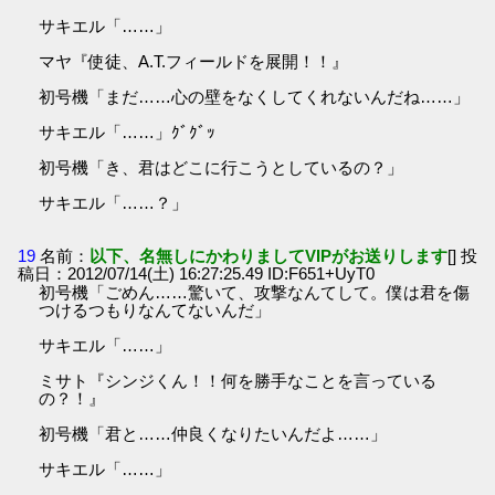
サキエル「……」
マヤ『使徒、A.T.フィールドを展開！！』
初号機「まだ……心の壁をなくしてくれないんだね……」
サキエル「……」ｸﾞｸﾞｯ
初号機「き、君はどこに行こうとしているの？」
サキエル「……？」
19
名前：
以下、名無しにかわりましてVIPがお送りします
[] 投
稿日：2012/07/14(土) 16:27:25.49 ID:F651+UyT0
初号機「ごめん……驚いて、攻撃なんてして。僕は君を傷
つけるつもりなんてないんだ」
サキエル「……」
ミサト『シンジくん！！何を勝手なことを言っている
の？！』
初号機「君と……仲良くなりたいんだよ……」
サキエル「……」