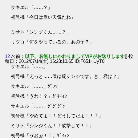
サキエル「……？」
初号機「今日は良い天気だね」
ミサト「シンジくん……？」
リツコ「何をやっているの、あの子？」
12
名前：
以下、名無しにかわりましてVIPがお送りします
[] 投
稿日：2012/07/14(土) 16:23:19.65 ID:F651+UyT0
サキエル「……」
初号機「えっと……僕は碇シンジです。き、君は？」
サキエル「……」ｸﾞﾜｯ
初号機「うわ！？」ｶﾞｷｨｨﾝ
サキエル「……」ｸﾞｸﾞｸﾞｯ
初号機「やめてよ！！どうしてだよ！！！」
ミサト『シンジくん！！攻撃して！！』
初号機「うおぉ！！」ｷﾞｨｨﾝ