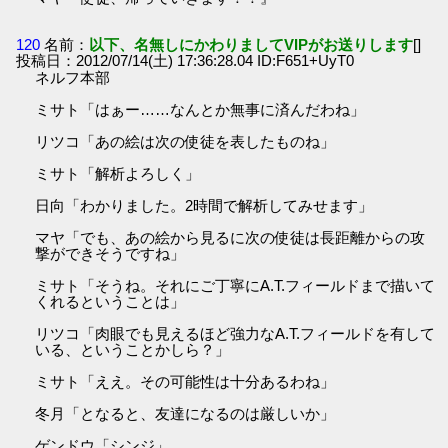
120
名前：
以下、名無しにかわりましてVIPがお送りします
[]
投稿日：2012/07/14(土) 17:36:28.04 ID:F651+UyT0
ネルフ本部
ミサト「はぁー……なんとか無事に済んだわね」
リツコ「あの絵は次の使徒を表したものね」
ミサト「解析よろしく」
日向「わかりました。2時間で解析してみせます」
マヤ「でも、あの絵から見るに次の使徒は長距離からの攻
撃ができそうですね」
ミサト「そうね。それにご丁寧にA.T.フィールドまで描いて
くれるということは」
リツコ「肉眼でも見えるほど強力なA.T.フィールドを有して
いる、ということかしら？」
ミサト「ええ。その可能性は十分あるわね」
冬月「となると、友達になるのは厳しいか」
ゲンドウ「シンジ」