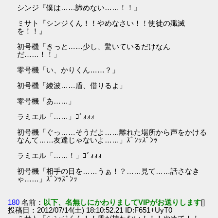
シンジ『僕は……諦めない……！！』
ミサト『シンジくん！！やめなさい！！使徒の殲滅
を！！』
初号機「きっと……少し、驚いているだけなん
だ……！！」
零号機「い、かりくん……？」
初号機「綾波……盾、借りるよ」
零号機「あ……」
ラミエル「……」ｺﾞｫｫｫ
初号機「ぐっ……そうだよ……離れた場所から声をかける
なんて……友達じゃないよ……」ｽﾞﾝｯｽﾞﾝｯ
ラミエル「……！」ｺﾞｫｫｫ
初号機「相手の目を……うぁ！？……見て……話さなき
ゃ……」ｽﾞﾝｯｽﾞﾝｯ
180
名前：
以下、名無しにかわりましてVIPがお送りします
[]
投稿日：2012/07/14(土) 18:10:52.21 ID:F651+UyT0