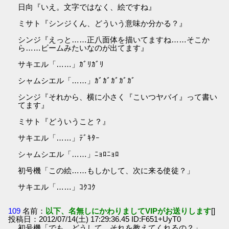
日向『いえ。文字ではなく、絵ですね』
ミサト『シンジくん、どういう意味か分かる？』
シンジ『えっと……正八面体を描いてますね……そこか
ら……ビームみたいなのが出てます』
サキエル「……」ｶﾞﾘｶﾞﾘ
シャムシエル「……」ｶﾞｶﾞｶﾞｶﾞｶﾞ
シンジ『それから、横に小さく『こいつヤバイ』って書い
てます』
ミサト『どういうこと？』
サキエル「……」ﾃﾞｷﾀｰ
シャムシエル「……」ﾆｮﾛﾆｮﾛ
初号機「この絵……もしかして、次に来る使徒？」
サキエル「……」ｺｸｺｸ
109
名前：
以下、名無しにかわりましてVIPがお送りします
[]
投稿日：2012/07/14(土) 17:29:36.45 ID:F651+UyT0
初号機「でも、どうして、それを教えてくれるの？」