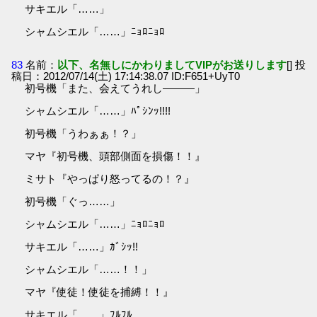
サキエル「……」
シャムシエル「……」ﾆｮﾛﾆｮﾛ
83
名前：
以下、名無しにかわりましてVIPがお送りします
[] 投
稿日：2012/07/14(土) 17:14:38.07 ID:F651+UyT0
初号機「また、会えてうれし―――」
シャムシエル「……」ﾊﾟｼﾝｯ!!!!
初号機「うわぁぁ！？」
マヤ『初号機、頭部側面を損傷！！』
ミサト『やっぱり怒ってるの！？』
初号機「ぐっ……」
シャムシエル「……」ﾆｮﾛﾆｮﾛ
サキエル「……」ｶﾞｼｯ!!
シャムシエル「……！！」
マヤ『使徒！使徒を捕縛！！』
サキエル「……」ﾌﾙﾌﾙ