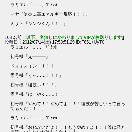
ラミエル「……」ｺﾞｫｫｫ
マヤ『使徒に高エネルギー反応！！！』
ミサト『シンジくん！！！』
163
名前：
以下、名無しにかわりましてVIPがお送りします
[]
投稿日：2012/07/14(土) 17:58:51.29 ID:F651+UyT0
ラミエル「……」ﾋﾟｶｯ!!
初号機「え―――」
ドォォォォン！！！！
零号機「くっ……！！！」
初号機「綾波ぃ！！！」
零号機「は、やく……！！」
初号機「やめて！！やめてよ！！！綾波が苦しいって言っ
てるんだ！！！」
ラミエル「……」ｺﾞｫｫｫ
初号機「おねがいだよ！！！もうやめてよ！！！僕は君と
友達になりたいだけなんだ！！！」