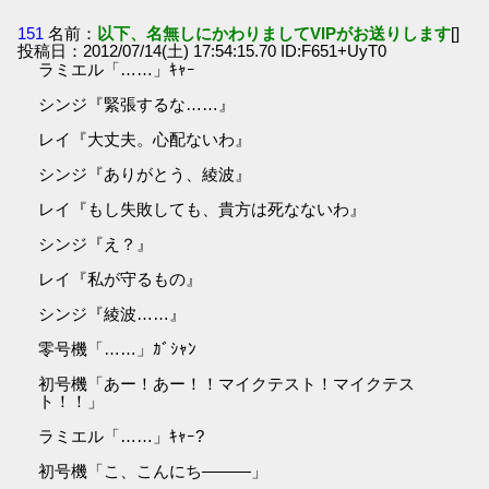
151
名前：
以下、名無しにかわりましてVIPがお送りします
[]
投稿日：2012/07/14(土) 17:54:15.70 ID:F651+UyT0
ラミエル「……」ｷｬｰ
シンジ『緊張するな……』
レイ『大丈夫。心配ないわ』
シンジ『ありがとう、綾波』
レイ『もし失敗しても、貴方は死なないわ』
シンジ『え？』
レイ『私が守るもの』
シンジ『綾波……』
零号機「……」ｶﾞｼｬﾝ
初号機「あー！あー！！マイクテスト！マイクテス
ト！！」
ラミエル「……」ｷｬｰ?
初号機「こ、こんにち―――」