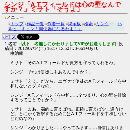
シンジ「A.T.フィールドは心の壁なんで
すか？」ミサト「そうよ」
メニュー
●
トップ
作品一覧
作者一覧
掲示板
検索
リンク
ハ
■
■
■
■
■
■
SS：
ルヒ「キョン！肉便器になるわよ！」
大
小
中
1
名前：
以下、名無しにかわりましてVIPがお送りします
[] 投
稿日：2012/07/14(土) 16:17:12.50 ID:F651+UyT0
格納庫
ミサト「そのA.T.フィールドが貴方を守ってくれるわ」
シンジ「それは使徒にもあるんですか？」
ミサト「ええ。だから、エヴァで使徒のA.T.フィールドを中
和しないとダメなの」
シンジ「A.T.フィールドを中和……？つまり、心の壁を排除
するってことですか？」
ミサト「まあ、端的に言えばね。正確に言えば少し違うけ
ど。とにかく攻撃するためにはA.T.フィールドを中和しない
とだめなの」
シンジ「わかりました……やってみます……自信はありま