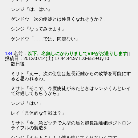
シンジ『は、はい』
ゲンドウ「次の使徒とは仲良くなれそうか？」
シンジ『なってみせます』
ゲンドウ「……では、問題ない」
134
名前：
以下、名無しにかわりましてVIPがお送りします
[]
投稿日：2012/07/14(土) 17:44:44.97 ID:F651+UyT0
数日後
ミサト「えー、次の使徒は超長距離からの攻撃を可能にす
ると思われるわ」
ミサト「そこで、今度使徒が来たときはシンジくんとレイ
で対処してもらうから」
シンジ「はい」
レイ「具体的な作戦は？」
ミサト「今、急ピッチで大型の盾と超長距離砲ポジトロン
ライフルの製造を―――」
シンジ「ミサトさん！！僕を信じてくれないんです