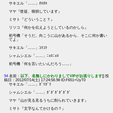
サキエル「……」ｵﾛｵﾛ
マヤ『使徒、狼狽しています』
ミサト『どういうこと？』
リツコ『何かを伝えようとしているのかしら』
初号機「そうだ。向こうに山があるから、そこに何か書い
てよ」
サキエル「……」ｺｸｺｸ
シャムシエル「……」ﾆｮﾛﾆｮﾛ
初号機「何を言いたいんだろう……」
94
名前：
以下、名無しにかわりましてVIPがお送りします
[] 投
稿日：2012/07/14(土) 17:24:58.98 ID:F651+UyT0
サキエル「……」ｶﾞﾘｶﾞﾘ
シャムシエル「……」ｶﾞｶﾞｶﾞｶﾞｶﾞｶﾞ
マヤ『山が見る見るうちに削られていきます』
ミサト『文字なんてかけるの？』