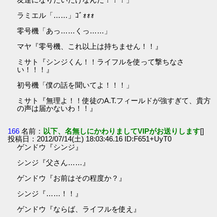
ラミエル「……」ｺﾞｫｫｫ
零号機「あっ……くっ……」
マヤ『零号機、これ以上は持ちません！！』
ミサト『シンジくん！！ライフルを使って撃ちなさ
い！！！』
初号機「僕の話を聞いてよ！！！」
ミサト『無理よ！！使徒のA.T.フィールドが強すぎて、貴方
の声は届かないわ！！』
166
名前：
以下、名無しにかわりましてVIPがお送りします
[]
投稿日：2012/07/14(土) 18:03:46.16 ID:F651+UyT0
ゲンドウ『シンジ』
シンジ『父さん……』
ゲンドウ『お前はその程度か？』
シンジ『……！！』
ゲンドウ『ならば、ライフルを使え』