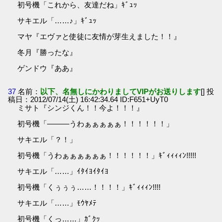
初号機「これから、友達だね」ｷﾞｭｯ
サキエル「……♪」ｷﾞｭｯ
マヤ『エヴァと使徒に友情が芽生えました！！』
冬月『勝ったな』
ゲンドウ『ああ』
37
名前：
以下、名無しにかわりましてVIPがお送りします
[] 投
稿日：2012/07/14(土) 16:42:34.64 ID:F651+UyT0
ミサト『シンジくん！！今よ！！！』
初号機「―――うわぁぁぁぁぁ！！！！！！」
サキエル「？！」
初号機「うわぁぁぁぁぁぁ！！！！！！」ｷﾞｨｨｨｨﾝ!!!!!
サキエル「……」ｲﾀｲﾖｲﾀｲﾖ
初号機「くぅぅぅ……！！！！」ｷﾞｨｨｨﾝ!!!!
サキエル「……」ﾓｳﾔﾒﾃ
初号機「くっ……」ｶﾞｸｯ