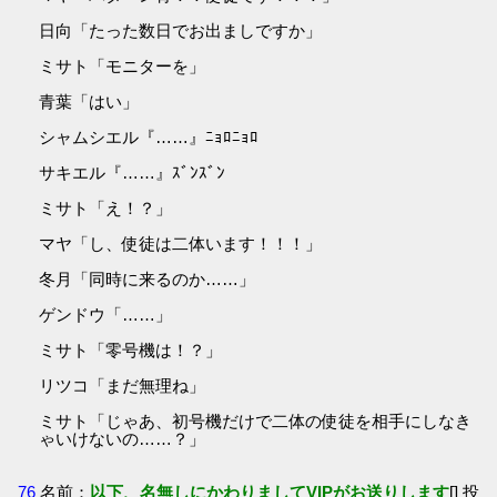
日向「たった数日でお出ましですか」
ミサト「モニターを」
青葉「はい」
シャムシエル『……』ﾆｮﾛﾆｮﾛ
サキエル『……』ｽﾞﾝｽﾞﾝ
ミサト「え！？」
マヤ「し、使徒は二体います！！！」
冬月「同時に来るのか……」
ゲンドウ「……」
ミサト「零号機は！？」
リツコ「まだ無理ね」
ミサト「じゃあ、初号機だけで二体の使徒を相手にしなき
ゃいけないの……？」
76
名前：
以下、名無しにかわりましてVIPがお送りします
[] 投