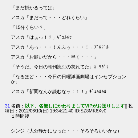
『まだ掛かるってば』
アスカ「まだって・・・どれくらい」
『15分くらい？』
アスカ「はぁっ！？」ｷﾞｭﾙﾙｯ
アスカ「あっ・・・！んふぅ・・・！」ﾌﾟﾙﾌﾟﾙ
アスカ「お願いだから・・・早く・・・」
『そうだ。今日の朝刊読むの忘れてた』ｶﾞｻｶﾞｻ
『なるほど・・・今日の日曜洋画劇場はインセプション
か』
アスカ「新聞なんか読むなっ！！！」ｷﾞｭﾙﾙﾙﾙ
31
名前：
以下、名無しにかわりましてVIPがお送りします
[] 投
稿日：2012/06/10(日) 19:34:21.40 ID:SZ8MK6Xv0
１時間後
シンジ（大分静かになった・・・そろそろいいかな）