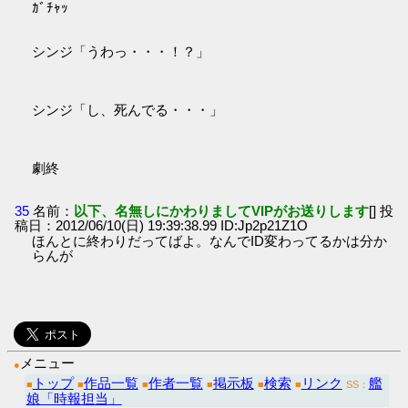
ｶﾞﾁｬｯ
シンジ「うわっ・・・！？」
シンジ「し、死んでる・・・」
劇終
35
名前：
以下、名無しにかわりましてVIPがお送りします
[] 投
稿日：2012/06/10(日) 19:39:38.99 ID:Jp2p21Z1O
ほんとに終わりだってばよ。なんでID変わってるかは分か
らんが
メニュー
●
トップ
作品一覧
作者一覧
掲示板
検索
リンク
艦
■
■
■
■
■
■
SS：
娘「時報担当」