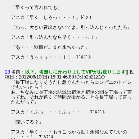
『早くって言われても』
アスカ「早く、しろっ・・・！」ﾄﾞﾝ！
『わっ。大きい音出さないでよ。引っ込んじゃっただろ』
アスカ「引っ込んだなら早く・・・っ！」
『あ・・・駄目だ。また来ちゃった』
アスカ「うぅぅぅ・・・！！」ﾌﾟﾙﾌﾟﾙ
28
名前：
以下、名無しにかわりましてVIPがお送りします
[] 投
稿日：2012/06/10(日) 19:31:46.89 ID:Jp2p21Z1O
『長丁場になりそうだし急ぐんだったらコンビニのトイレ
でもいったら？
あ、ちなみに長丁場の語源は宿場と宿場の間を丁場って言
ってね、それが遠くて時間が掛かることを長丁場って言っ
たんだって』
アスカ「くふっ・・・くふぅ・・・」ﾌﾟﾙﾌﾟﾙ
『聞いてる？』
アスカ「早く・・・もうこっから動く余裕なんてないの
よ・・・！」ﾌﾟﾙﾌﾟﾙ