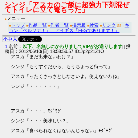
シンジ「アスカのご飯に超強力下剤混ぜ
てトイレに立て篭もった」
メニュー
●
トップ
作品一覧
作者一覧
掲示板
検索
リンク
キ
■
■
■
■
■
■
SS：
ョン「ペルソナ！」 アイギス「FESであります！」
大
小
中
1
名前：
以下、名無しにかわりましてVIPがお送りします
[] 投
稿日：2012/06/10(日) 18:59:59.57 ID:Jp2p21Z1O
アスカ「まだ出来ないわけ？」
シンジ「もうすぐだから、もうちょっと待って」
アスカ「ったくさっさとしなさいよ。使えないわね」
シンジ「・・・・・・」
アスカ「・・・」ﾓｸﾞﾓｸﾞ
シンジ「・・・美味しい？」
アスカ「食べられなくはないんじゃない」ﾓｸﾞﾓｸﾞ