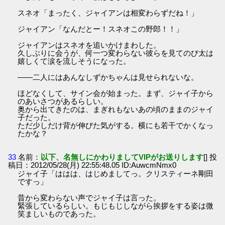
スネオ「まったく、ジャイアンは相変わらずだね！」
ジャイアン「なんだとー！スネオこの野郎！！」
ジャイアンはスネオを追いかけまわした。
久しぶりに会うが、何一つ変わらない彼らを見てのび太は
嬉しくて涙を流しそうになった。
――二人にはあんなしずかちゃんは見せられないな。
ほどなくして、サイン会が始まった。まず、ジャイ子から
のあいさつがあるらしい。
奥から出てきたのは、まぎれもないあの頃のままのジャイ
子だった。
ただ少しだけ背が伸びた気がする。横にも若干でかくなっ
たかな？
33
名前：
以下、名無しにかわりましてVIPがお送りします
[] 投
稿日：2012/05/28(月) 22:55:48.05 ID:AuwcmNmx0
ジャイ子「ははは、はじめましてっ。クリスティーネ剛田
ですっ」
昔から変わらない声でジャイ子は言った。
緊張しているらしい。もじもじしながら挨拶をする姿は微
笑ましいものであった。