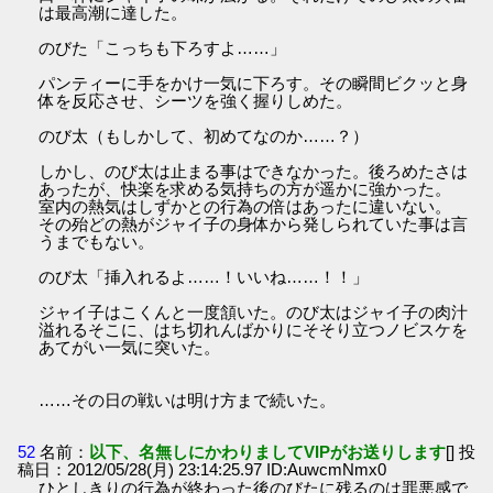
は最高潮に達した。
のびた「こっちも下ろすよ……」
パンティーに手をかけ一気に下ろす。その瞬間ビクッと身
体を反応させ、シーツを強く握りしめた。
のび太（もしかして、初めてなのか……？）
しかし、のび太は止まる事はできなかった。後ろめたさは
あったが、快楽を求める気持ちの方が遥かに強かった。
室内の熱気はしずかとの行為の倍はあったに違いない。
その殆どの熱がジャイ子の身体から発しられていた事は言
うまでもない。
のび太「挿入れるよ……！いいね……！！」
ジャイ子はこくんと一度頷いた。のび太はジャイ子の肉汁
溢れるそこに、はち切れんばかりにそそり立つノビスケを
あてがい一気に突いた。
……その日の戦いは明け方まで続いた。
52
名前：
以下、名無しにかわりましてVIPがお送りします
[] 投
稿日：2012/05/28(月) 23:14:25.97 ID:AuwcmNmx0
ひとしきりの行為が終わった後のびたに残るのは罪悪感で