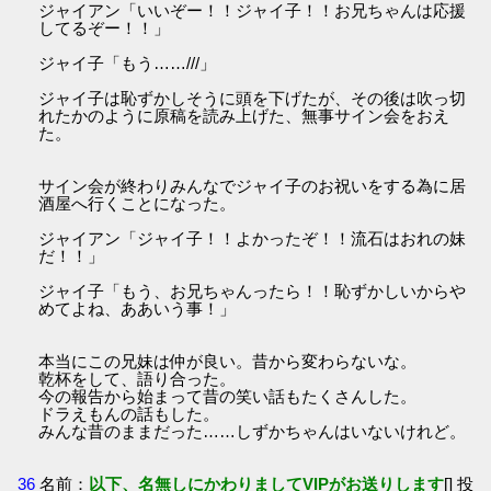
ジャイアン「いいぞー！！ジャイ子！！お兄ちゃんは応援
してるぞー！！」
ジャイ子「もう……///」
ジャイ子は恥ずかしそうに頭を下げたが、その後は吹っ切
れたかのように原稿を読み上げた、無事サイン会をおえ
た。
サイン会が終わりみんなでジャイ子のお祝いをする為に居
酒屋へ行くことになった。
ジャイアン「ジャイ子！！よかったぞ！！流石はおれの妹
だ！！」
ジャイ子「もう、お兄ちゃんったら！！恥ずかしいからや
めてよね、ああいう事！」
本当にこの兄妹は仲が良い。昔から変わらないな。
乾杯をして、語り合った。
今の報告から始まって昔の笑い話もたくさんした。
ドラえもんの話もした。
みんな昔のままだった……しずかちゃんはいないけれど。
36
名前：
以下、名無しにかわりましてVIPがお送りします
[] 投