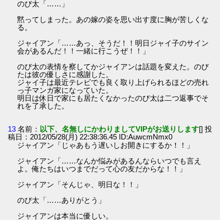
のび太「……」
黙ってしまった。あの嫁の姿を思い出す度に胸が苦しくな
る。
ジャイアン「……あっ、そうだ！！明日ジャイ子のサイン
会があるんだ！！一緒に行こうぜ！！」
のび太の表情を察してかジャイアンは話題を変えた。のび
たは彼の優しさに感謝した。
ジャイ子は最近テレビでも良く取り上げられるほどの売れ
っ子マンガ家になっていた。
明日は休日で家にも居たくなかったのび太は二つ返事でそ
れを了承した。
13
名前：
以下、名無しにかわりましてVIPがお送りします
[] 投
稿日：2012/05/28(月) 22:38:36.45 ID:AuwcmNmx0
ジャイアン「じゃあもう遅いしお開きにするか！！」
ジャイアン「……なんか悩みがあるんならいつでも言え
よ。俺たちはいつまでだって心の友だからな！！」
ジャイアン「そんじゃ、明日な！！」
のび太「……ありがとう」
ジャイアンは本当に優しい。