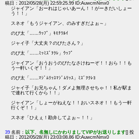
稿日：2012/05/28(月) 22:59:25.99 ID:AuwcmNmx0
ジャイアン「おーれはじゃいあーん！！がーきだいしょー
う！！」
スネオ「もうジャイアン、のみすぎだよぉ～」
のび太「……ｳｯﾌﾟ」ｷﾓﾁﾜﾙｲ
ジャイ子「大丈夫？のびたさん？」
のび太「……ﾐｯﾐｽﾞｦｸﾚ」ｳｯﾌﾟ
ジャイアン「おうおうのびたなさけねーぞ！！おら！！も
う一軒いくぞ！！」
のび太「……ﾏｼﾞﾑﾘｯｽﾏｼﾞﾑﾘｯｽ」ﾐｽﾞｦｸﾚﾖ
ジャイ子「お兄ちゃん！ダメよ無理させちゃ！！私が駅ま
で連れて行くから！！」
ジャイアン「しょーがねえな！！おいスネオ！！もう一軒
行くぞ！！」
スネオ「ひえぇ！勘弁してよぉ～！！」
39
名前：
以下、名無しにかわりましてVIPがお送りします
[] 投
稿日：2012/05/28(月) 23:03:08.86 ID:AuwcmNmx0