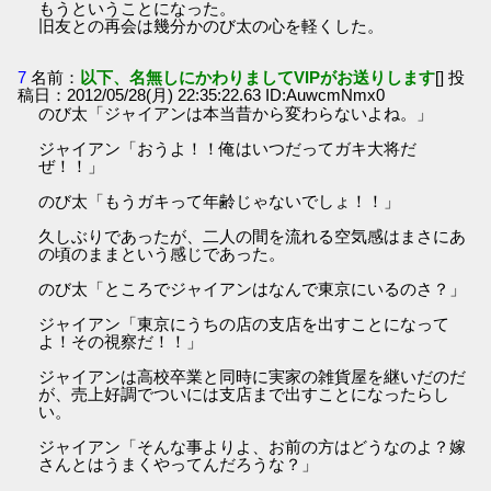
もうということになった。
旧友との再会は幾分かのび太の心を軽くした。
7
名前：
以下、名無しにかわりましてVIPがお送りします
[] 投
稿日：2012/05/28(月) 22:35:22.63 ID:AuwcmNmx0
のび太「ジャイアンは本当昔から変わらないよね。」
ジャイアン「おうよ！！俺はいつだってガキ大将だ
ぜ！！」
のび太「もうガキって年齢じゃないでしょ！！」
久しぶりであったが、二人の間を流れる空気感はまさにあ
の頃のままという感じであった。
のび太「ところでジャイアンはなんで東京にいるのさ？」
ジャイアン「東京にうちの店の支店を出すことになって
よ！その視察だ！！」
ジャイアンは高校卒業と同時に実家の雑貨屋を継いだのだ
が、売上好調でついには支店まで出すことになったらし
い。
ジャイアン「そんな事よりよ、お前の方はどうなのよ？嫁
さんとはうまくやってんだろうな？」