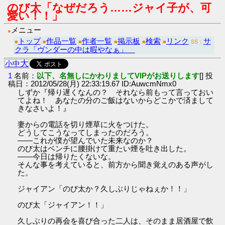
のび太「なぜだろう……ジャイ子が、可
愛い！！」
メニュー
●
トップ
作品一覧
作者一覧
掲示板
検索
リンク
サ
■
■
■
■
■
■
SS：
クラ「ヴンダーの中は暇やなぁ」
大
小
中
1
名前：
以下、名無しにかわりましてVIPがお送りします
[] 投
稿日：2012/05/28(月) 22:33:19.67 ID:AuwcmNmx0
しずか『帰り遅くなんの？ それなら前もって言っておい
てよね！ あなたの分のご飯はないからどこかで済まして
きなさいよ！』
妻からの電話を切り煙草に火をつけた。
どうしてこうなってしまったのだろう。
――これが僕が望んでいた未来なのか？
のび太はベンチに腰掛けて重たい煙を吐き出した。
――今日は帰りたくないな。
そんな事を考えていると、前方から聞き覚えのある声がし
た。
ジャイアン「のび太か？久しぶりじゃねぇか！！」
のび太「ジャイアン！！」
久しぶりの再会を喜び合った二人は、そのまま居酒屋で飲