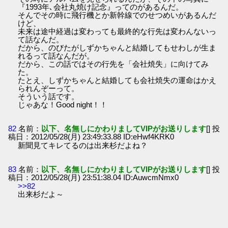
『1993年､会社丸焼け記念』ってのがあるんだ。
そんでその時に飛行機とか新幹線でのせつめいがあるんだ
けど、
未来は途中経過は変わっても最終的な行先は変わんないっ
て話なんだ。
だから、のびたがしずかちゃんと結婚してもせわしが生ま
れるって話なんだが。
だから、この話ではその行先を「会社焼失」に向けてみ
た。
たとえ、しずかちゃんと結婚しても会社焼失の運命はかえ
られんぞーって。
そういう話です。
じゃあな！Good night！！
82
名前：
以下、名無しにかわりましてVIPがお送りします
[] 投
稿日：2012/05/28(月) 23:49:33.88 ID:eHwf4KRK0
新聞見てキレてるのは出来杉だよね？
83
名前：
以下、名無しにかわりましてVIPがお送りします
[] 投
稿日：2012/05/28(月) 23:51:38.04 ID:AuwcmNmx0
>>82
出来杉だよ～