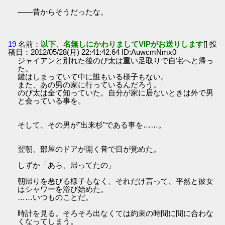
――昔からそうだったな。
19
名前：
以下、名無しにかわりましてVIPがお送りします
[] 投
稿日：2012/05/28(月) 22:41:42.64 ID:AuwcmNmx0
ジャイアンと別れた後のび太は重い足取りで自宅へと帰っ
た。
鍵はしまっていて中に誰もいる様子もない。
また、あの男の家に行っているんだろう。
のび太は全て知っていた。自分が家に居ないときは外で男
と会っている事を。
そして、その男が"出来杉"である事を……。
翌朝、部屋のドアが開く音で目が覚めた。
しずか「あら、帰ってたの」
朝帰りを悪びる様子もなく、それだけ言って、平然と彼女
はシャワーを浴び始めた。
……いつものことだ。
時計を見る。そろそろ出なくては約束の時間に間に合わな
くなってしまう。