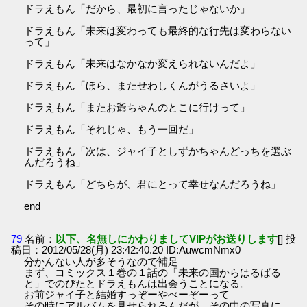
ドラえもん「だから、最初に言ったじゃないか」
ドラえもん「未来は変わっても最終的な行先は変わらない
って」
ドラえもん「未来はなかなか変えられないんだよ」
ドラえもん「ほら、またせわしくんがうるさいよ」
ドラえもん「またお爺ちゃんのとこに行けって」
ドラえもん「それじゃ、もう一回だ」
ドラえもん「次は、ジャイ子としずかちゃんどっちを選ぶ
んだろうね」
ドラえもん「どちらが、君にとって幸せなんだろうね」
end
79
名前：
以下、名無しにかわりましてVIPがお送りします
[] 投
稿日：2012/05/28(月) 23:42:40.20 ID:AuwcmNmx0
分かんない人が多そうなので補足
まず、コミックス１巻の１話の「未来の国からはるばる
と」でのびたとドラえもんは出会うことになる。
お前ジャイ子と結婚すっぞーやべーぞーって
その時にアルバムを見せられるんだが、その中の写真に