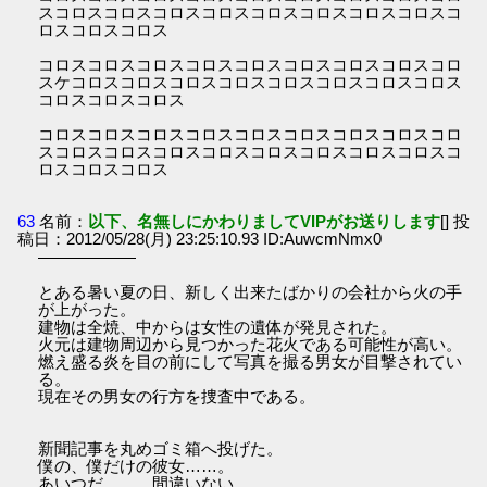
スコロスコロスコロスコロスコロスコロスコロスコロスコ
ロスコロスコロス
コロスコロスコロスコロスコロスコロスコロスコロスコロ
スケコロスコロスコロスコロスコロスコロスコロスコロス
コロスコロスコロス
コロスコロスコロスコロスコロスコロスコロスコロスコロ
スコロスコロスコロスコロスコロスコロスコロスコロスコ
ロスコロスコロス
63
名前：
以下、名無しにかわりましてVIPがお送りします
[] 投
稿日：2012/05/28(月) 23:25:10.93 ID:AuwcmNmx0
――――――
とある暑い夏の日、新しく出来たばかりの会社から火の手
が上がった。
建物は全焼、中からは女性の遺体が発見された。
火元は建物周辺から見つかった花火である可能性が高い。
燃え盛る炎を目の前にして写真を撮る男女が目撃されてい
る。
現在その男女の行方を捜査中である。
新聞記事を丸めゴミ箱へ投げた。
僕の、僕だけの彼女……。
あいつだ……。間違いない……。