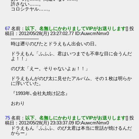
許さない……。
コロシテヤル……。
67
名前：
以下、名無しにかわりましてVIPがお送りします
[] 投
稿日：2012/05/28(月) 23:27:02.77 ID:AuwcmNmx0
――――――
時は遡りのびたとドラえもん出会いの日。
ドラえもん「ふふふ、君はいつまでも不幸な目に会うんだ
よ！！」
のび太「えー。そりゃないよぉ！！」
ドラえもんがのび太に見せたアルバム、その１枚は明らか
に浮いていた。
『1993年､会社丸焼け記念』
おわり
75
名前：
以下、名無しにかわりましてVIPがお送りします
[] 投
稿日：2012/05/28(月) 23:33:37.09 ID:AuwcmNmx0
ドラえもん「ふふふ、のび太君は本当に世話が焼けるんだ
からー」