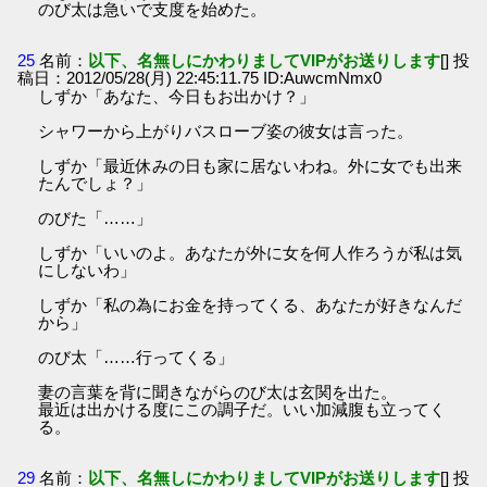
のび太は急いで支度を始めた。
25
名前：
以下、名無しにかわりましてVIPがお送りします
[] 投
稿日：2012/05/28(月) 22:45:11.75 ID:AuwcmNmx0
しずか「あなた、今日もお出かけ？」
シャワーから上がりバスローブ姿の彼女は言った。
しずか「最近休みの日も家に居ないわね。外に女でも出来
たんでしょ？」
のびた「……」
しずか「いいのよ。あなたが外に女を何人作ろうが私は気
にしないわ」
しずか「私の為にお金を持ってくる、あなたが好きなんだ
から」
のび太「……行ってくる」
妻の言葉を背に聞きながらのび太は玄関を出た。
最近は出かける度にこの調子だ。いい加減腹も立ってく
る。
29
名前：
以下、名無しにかわりましてVIPがお送りします
[] 投