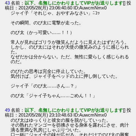
43
名前：
以下、名無しにかわりましてVIPがお送りします
[] 投
稿日：2012/05/28(月) 23:06:40.60 ID:AuwcmNmx0
ジャイ子「それじゃ、おやすみなさい」ﾆｺｯ
その瞬間、のび太に電撃が走った。
のび太（かっ可愛い……！！）
常人が見ればゴリラが微笑んだように見えたはずだろう。
しかし、のび太にはそれが天使の微笑みのように感じられ
た。
なぜだかは分からない。ただ、無性に愛らしく感じられる
のだ。
のびたの思考は完全に停止していた。
気付けば、ジャイ子をベッドの上に押し倒していた。
ジャイ子「のび太……さん…？」
のび太「ジャイ子ちゃん……ごめん！！」
49
名前：
以下、名無しにかわりましてVIPがお送りします
[] 投
稿日：2012/05/28(月) 23:10:48.63 ID:AuwcmNmx0
のび太はゆっくりと彼女の服を脱がしていった。
その熟れたマンゴーを彷彿させる身体を露わにさせ、肉汁
滴る豊満な乳房にしゃぶりついた。
口一杯にジャイ子の味が広がる。それだけでのび太の興奮