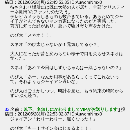
稿日：2012/05/28(月) 22:49:53.85 ID:AuwcmNmx0
待ち合わせ場所には既に大勢の人が居た。全部"クリスティ
ーネ剛田"のファンなのだろう。
テレビカメラらしきものも数台きている。あらためてジャ
イ子がとんでもないマンガ家になったのだと実感した。
前方に知った顔があり、急いで駆け寄り声をかけた。
のび太「スネオ！！」
スネオ「のび太じゃないか！元気してるか？」
大人になったが昔と変わらない様子で口を尖らせスネオは
笑った。
スネオ「あれ？今日はしずかちゃんは一緒じゃないの？」
のび太「あー、なんか用事があるらしくってこれないっ
て。それよりもジャイアン遅いな」
のび太はごまかしつつ、時計を見た。もう約束の時間から
ずいぶん経つ。
32
名前：
以下、名無しにかわりましてVIPがお送りします
[] 投
稿日：2012/05/28(月) 22:53:02.87 ID:AuwcmNmx0
ジャイアン「わりーわりー、遅くなった！」
のび太「もー！サイン会はじまるよ！！」