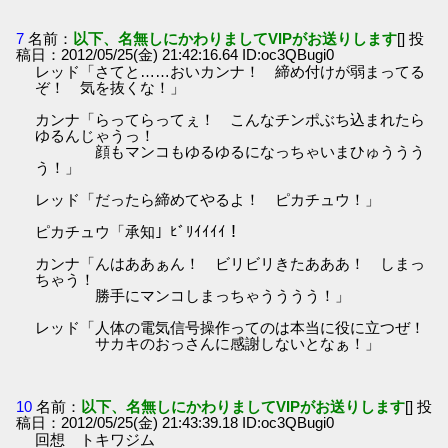
7
名前：
以下、名無しにかわりましてVIPがお送りします
[] 投
稿日：2012/05/25(金) 21:42:16.64 ID:oc3QBugi0
レッド「さてと……おいカンナ！ 締め付けが弱まってる
ぞ！ 気を抜くな！」
カンナ「らってらってぇ！ こんなチンポぶち込まれたら
ゆるんじゃうっ！
顔もマンコもゆるゆるになっちゃいまひゅううう
う！」
レッド「だったら締めてやるよ！ ピカチュウ！」
ピカチュウ「承知」ﾋﾞﾘｲｲｲｲ！
カンナ「んはああぁん！ ビリビリきたあああ！ しまっ
ちゃう！
勝手にマンコしまっちゃうううう！」
レッド「人体の電気信号操作ってのは本当に役に立つぜ！
サカキのおっさんに感謝しないとなぁ！」
10
名前：
以下、名無しにかわりましてVIPがお送りします
[] 投
稿日：2012/05/25(金) 21:43:39.18 ID:oc3QBugi0
回想 トキワジム