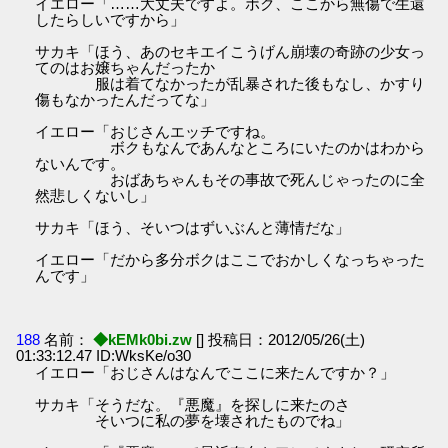
イエロー「……大丈夫ですよ。ボク、ここから無傷で生還
したらしいですから」
サカキ「ほう、あのセキエイこうげん崩壊の奇跡の少女っ
てのはお嬢ちゃんだったか
服は着てなかったが乱暴された後もなし、かすり
傷もなかったんだってな」
イエロー「おじさんエッチですね。
ボクもなんであんなところにいたのかはわから
ないんです。
おばあちゃんもその事故で死んじゃったのに全
然悲しくないし」
サカキ「ほう、そいつはずいぶんと薄情だな」
イエロー「だから多分ボクはここでおかしくなっちゃった
んです」
188
名前：
◆kEMk0bi.zw
[] 投稿日：2012/05/26(土)
01:33:12.47 ID:WksKe/o30
イエロー「おじさんはなんでここに来たんですか？」
サカキ「そうだな。『悪魔』を探しに来たのさ
そいつに私の夢を壊されたものでね」