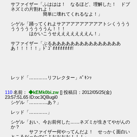
サファイザー「ふははは！ なるほど、理解した！ ドブ
ネズミの片割れよ！
簡単に壊れてくれるなよ！」
シゲル「踊ってくれよサアアアアアアアアアトシくううう
ううううううううん！！！
はかいこうせえええええええん！」
サファイザー「ぶるあああああああああああああああ
あ！！！！！」ﾄﾞｺﾞｵｵｵｵｵｵｵｵ!
レッド「…………リフレクター」ﾊﾟｷﾝｯ
110
名前：
◆kEMk0bi.zw
[] 投稿日：2012/05/25(金)
23:57:51.65 ID:oc3QBugi0
シゲル「…………あ？」
レッド「…………」
シゲル「おい、今お前何した……ネズミが生きてやがんの
か？
サファイザー何やってんだよ！ せっかく面白い
ところだったのによおおおお！！！」