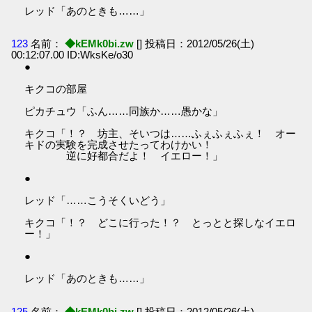
レッド「あのときも……」
123
名前：
◆kEMk0bi.zw
[] 投稿日：2012/05/26(土)
00:12:07.00 ID:WksKe/o30
●
キクコの部屋
ピカチュウ「ふん……同族か……愚かな」
キクコ「！？ 坊主、そいつは……ふぇふぇふぇ！ オー
キドの実験を完成させたってわけかい！
逆に好都合だよ！ イエロー！」
●
レッド「……こうそくいどう」
キクコ「！？ どこに行った！？ とっとと探しなイエロ
ー！」
●
レッド「あのときも……」
125
名前：
◆kEMk0bi.zw
[] 投稿日：2012/05/26(土)