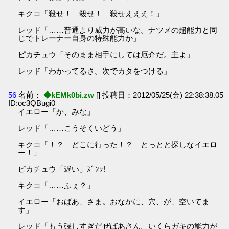
キクコ「殺せ！ 殺せ！ 殺せえええ！」
レッド「……普通より威力が高いな。ナツメの超能力と同
じでトレーナー自身の特殊能力か」
ピカチュウ「そのまま相手にしては厄介だ。主よ」
レッド「わかってるさ。次でカタをつける」
56
名前：
◆kEMk0bi.zw
[] 投稿日：2012/05/25(金) 22:38:38.05
ID:oc3QBugi0
イエロー「か、みな」
レッド「……こうそくいどう」
キクコ「！？ どこに行った！？ とっとと探しなイエロ
ー！」
ピカチュウ「遅い」ｽﾞﾝｯ!
キクコ「……ふぇ？」
イエロー「おばあ、さま。おなかに、穴、が、空いてま
す」
レッド「もう碌しすぎだぜばあさん。いくらガキの能力が