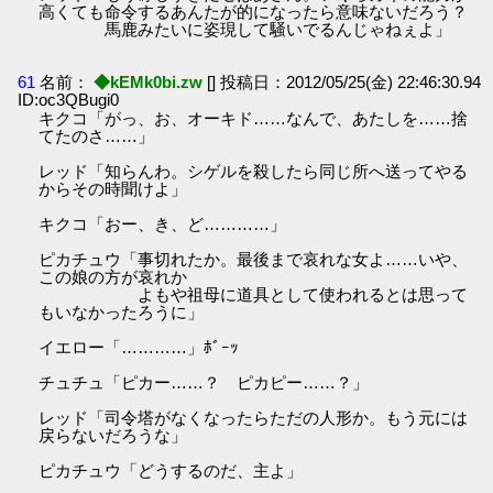
高くても命令するあんたが的になったら意味ないだろう？
馬鹿みたいに姿現して騒いでるんじゃねぇよ」
61
名前：
◆kEMk0bi.zw
[] 投稿日：2012/05/25(金) 22:46:30.94
ID:oc3QBugi0
キクコ「がっ、お、オーキド……なんで、あたしを……捨
てたのさ……」
レッド「知らんわ。シゲルを殺したら同じ所へ送ってやる
からその時聞けよ」
キクコ「おー、き、ど…………」
ピカチュウ「事切れたか。最後まで哀れな女よ……いや、
この娘の方が哀れか
よもや祖母に道具として使われるとは思って
もいなかったろうに」
イエロー「…………」ﾎﾞｰｯ
チュチュ「ピカー……？ ピカピー……？」
レッド「司令塔がなくなったらただの人形か。もう元には
戻らないだろうな」
ピカチュウ「どうするのだ、主よ」