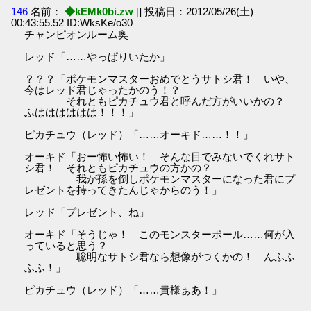
146
名前：
◆kEMk0bi.zw
[] 投稿日：2012/05/26(土)
00:43:55.52 ID:WksKe/o30
チャンピオンルーム奥
レッド「……やっぱりいたか」
？？？「ポケモンマスターおめでとうサトシ君！ いや、
今はレッド君じゃったかのう！？
それともピカチュウ君と呼んだ方がいいかの？
ふはははははは！！！」
ピカチュウ（レッド）「……オーキド……！！」
オーキド「おー怖い怖い！ そんな目でみないでくれサト
シ君！ それともピカチュウの方かの？
我が孫を倒しポケモンマスターになった君にプ
レゼントを持ってきたんじゃからのう！」
レッド「プレゼント、ね」
オーキド「そうじゃ！ このモンスターボール……何が入
っていると思う？
聡明なサトシ君なら想像がつくかの！ んふふ
ふふ！」
ピカチュウ（レッド）「……貴様ぁあ！」