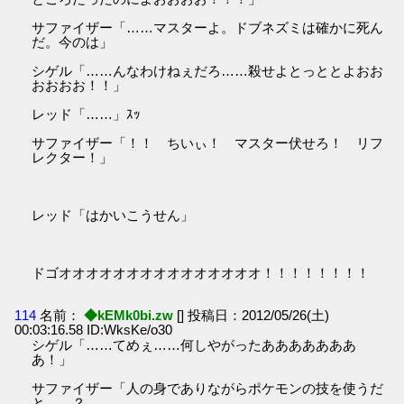
サファイザー「……マスターよ。ドブネズミは確かに死ん
だ。今のは」
シゲル「……んなわけねぇだろ……殺せよとっととよおお
おおおお！！」
レッド「……」ｽｯ
サファイザー「！！ ちいぃ！ マスター伏せろ！ リフ
レクター！」
レッド「はかいこうせん」
ドゴオオオオオオオオオオオオオオオ！！！！！！！！
114
名前：
◆kEMk0bi.zw
[] 投稿日：2012/05/26(土)
00:03:16.58 ID:WksKe/o30
シゲル「……てめぇ……何しやがったあああああああ
あ！」
サファイザー「人の身でありながらポケモンの技を使うだ
と……？