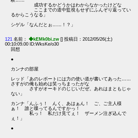
成功するかどうかはわからなかったけどな
ここまでの道中監視もせずにふんぞり返ってい
るからこうなる」
シゲル「なんだとぉ……！？」
121
名前：
◆kEMk0bi.zw
[] 投稿日：2012/05/26(土)
00:10:09.00 ID:WksKe/o30
回想
●
カンナの部屋
レッド「あのレポートには力の使い道が書いてあった……
さすがの俺も始めは笑っちまったがな
さすがオーキドのじじいだぜ。あれはまともじゃ
ない」
カンナ「んふぅ！ んく、あはぁん！ ご、ご主人様
ぁ！ 誰と喋ってるんですかっ！
私っ！ 私だけ見てぇ！ ザーメン注ぎ込んで
ぇ！」
●