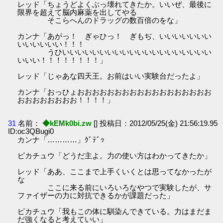
レッド「ちょうどよくぶっ壊れてきたか。いいぜ、最後に
限界を超えて脳内麻薬を出してやる
そこらへんのドラッグの数百倍のをな」
カンナ「あがっ！ ぎゃひっ！ ぎもぢ、いいいいいいい
いいいいいい！！！
うひいいいいいいいいいいいいいいいいいいいい
いいい！！！！！！！！」
レッド「じゃあな四天王。お前はいい実験台だったよ」
カンナ「おっひょおおおおおおおおおおおおおおおおおお
おおおおおおおお！！！！」
31
名前：
◆kEMk0bi.zw
[] 投稿日：2012/05/25(金) 21:56:19.95
ID:oc3QBugi0
カンナ「…………」ｸﾞﾃﾞｯ
ピカチュウ「どうだ主よ。力の使い方はわかってきたか」
レッド「ああ、ここまで上手くいくとは思ってなかったが
な
ここに来る前にいろいろなやつで実験したが、サ
ファイザーの力に対抗できるかが課題だった」
ピカチュウ「我もこの体に馴染んできている。力はまだま
だ強くなると考えていい」