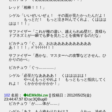
レッド「相棒！！！」
シゲル「いいぜいいぜぇ！ その面が見たかったんだよ！
もっとだ！ もっと泣き叫んでくれよ、くははは
はは！！！」
サファイザー「これが種の違い、越えられぬ壁だ。貴様ら
ドブネズミが一瞬でも夢を見たことを後悔するのだな」
ピカチュウ「ぐ、お、おおああああああああああ
あ！！！！」ﾊﾞﾘｲｲｲｲｲ！！
サファイザー「愚かな、マスターへの攻撃などさせん。ひ
かりのかべ」
ピカチュウ「ぐっ…………」
シゲル「必至だなああああ！ くははははは！
やべえもっとやれよ！ もっともっと抵抗してく
れよ！ くかかかかかかか！」
102
名前：
◆kEMk0bi.zw
[] 投稿日：2012/05/25(金)
23:44:47.97 ID:oc3QBugi0
ピカチュウ「が……体が……」
シゲル「あ？ もう終わりなわけ？ ……うわっ、冷める