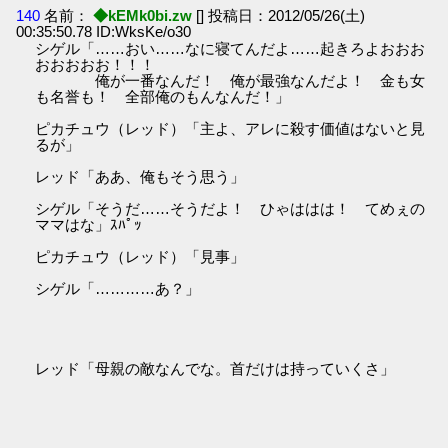
140
名前：
◆kEMk0bi.zw
[] 投稿日：2012/05/26(土)
00:35:50.78 ID:WksKe/o30
シゲル「……おい……なに寝てんだよ……起きろよおおお
おおおおお！！！
俺が一番なんだ！ 俺が最強なんだよ！ 金も女
も名誉も！ 全部俺のもんなんだ！」
ピカチュウ（レッド）「主よ、アレに殺す価値はないと見
るが」
レッド「ああ、俺もそう思う」
シゲル「そうだ……そうだよ！ ひゃははは！ てめぇの
ママはな」ｽﾊﾟｯ
ピカチュウ（レッド）「見事」
シゲル「…………あ？」
レッド「母親の敵なんでな。首だけは持っていくさ」