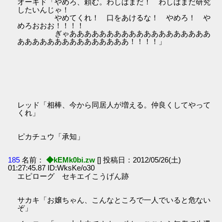
オーキド「やめろ、頼む。わしはまだ！ わしはまだ研究
したいんじゃ！
やめてくれ！ 口をあけるな！ やめろ！ や
めろおおお！！！！
ぎゃあああああああああああああああああああ
あああああああああああああああ！！！！」
レッド「相棒、今から同居人が増える。仲良くしてやって
くれ」
ピカチュウ「承知」
185
名前：
◆kEMk0bi.zw
[] 投稿日：2012/05/26(土)
01:27:45.87 ID:WksKe/o30
エピローグ セキエイこうげん跡
サカキ「お嬢ちゃん、こんなところで一人でいると危ない
ぞ」