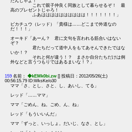
たんじゃよ！
これで親子仲良く同族として暮らせるぞ！ 最
高のプレゼントじゃろ！
ふあはははははははははは！！！！！！！」
ピカチュウ（レッド）「貴様は……どこまで外道なの
だ！！！」
オーキド「あーん？ 君に文句を言われる筋合いはない
ぞ？
君たちだって道中人をもてあそんできたではな
いか！？
それと何が違う！？ まさか自分たちだけは例
外などと言うつもりではあるまいな！？」
159
名前：
◆kEMk0bi.zw
[] 投稿日：2012/05/26(土)
00:56:15.79 ID:WksKe/o30
ママ「さ、とし、さと、し、あいし、てる」
レッド「……ママ」
ママ「ごめん、ね。ごめ、ん、ね」
レッド「もういいんだ」
ママ「ずっと、いっしょ。だいじ、なさ、とし」