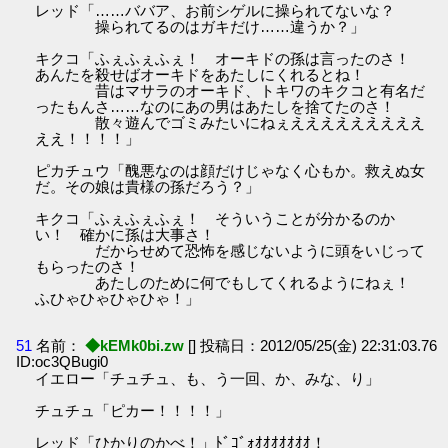
レッド「……ババア、お前シゲルに操られてないな？
操られてるのはガキだけ……違うか？」
キクコ「ふぇふぇふぇ！ オーキドの孫は言ったのさ！
あんたを殺せばオーキドをあたしにくれるとね！
昔はマサラのオーキド、トキワのキクコと有名だ
ったもんさ……なのにあの男はあたしを捨てたのさ！
散々遊んでゴミみたいにねぇえええええええええ
ええ！！！！」
ピカチュウ「醜悪なのは顔だけじゃなく心もか。救えぬ女
だ。その娘は貴様の孫だろう？」
キクコ「ふぇふぇふぇ！ そういうことが分かるのか
い！ 確かに孫は大事さ！
だからせめて恐怖を感じないように頭をいじって
もらったのさ！
あたしのために何でもしてくれるようにねぇ！
ふひゃひゃひゃひゃ！」
51
名前：
◆kEMk0bi.zw
[] 投稿日：2012/05/25(金) 22:31:03.76
ID:oc3QBugi0
イエロー「チュチュ、も、う一回、か、みな、り」
チュチュ「ピカー！！！！」
レッド「ひかりのかべ！」ﾄﾞｺﾞｫｵｵｵｵｵｵｵ！