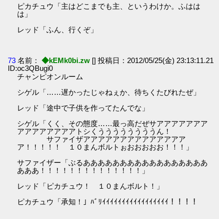
ピカチュウ「主はどこまでも主、というわけか。ふはは
は」
レッド「ふん、行くぞ」
73
名前：
◆kEMk0bi.zw
[] 投稿日：2012/05/25(金) 23:13:11.21
ID:oc3QBugi0
チャンピオンルーム
シゲル「……遅かったじゃねぇか、待ちくたびれたぜ」
レッド「途中で子供を作ってたんでな」
シゲル「くく、その態度……最っ高だぜサアアアアアアア
アアアアアアアアトシくううううううううん！
サファイザアアアアアアアアアアアアアア
ア！！！！！ １０まんボルトぉおおおおお！！！」
サファイザー「ぶるあああああああああああああああああ
あああ！！！！！！！！！！！！！！」
レッド「ピカチュウ！ １０まんボルト！」
ピカチュウ「承知！」ﾊﾞﾘｲｲｲｲｲｲｲｲｲｲｲｲｲｲｲｲｲ！！！！