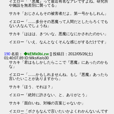
イエロー「『悪魔』って最近有名なアレですよね。研究所
や施設を無差別に襲ってる」
サカキ「おじさんもその被害者だよ。第一号かもしれん」
イエロー「……多分その悪魔って人間だとしたらろくでも
ない人なんでしょうね」
サカキ「ははは、きついな。悪魔になにかされたのかい」
イエロー「いえ、なんとなくそんな感じがするだけです」
190
名前：
◆kEMk0bi.zw
[] 投稿日：2012/05/26(土)
01:40:07.89 ID:WksKe/o30
サカキ「君はもしかしたらここで『悪魔』にあったのかも
な」
イエロー「……かもしれませんね。もし『悪魔』あったら
言いたいことがありますから」
サカキ「ほう、それは？」
イエロー「絶対に許さない、と、ありがとう」
サカキ「面白いね、対極の言葉じゃないか」
イエロー「ボクもなんで言いたいかよくわかんないんです