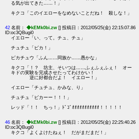
る気が出てきた……！」
キクコ「このイエローをなめないことだね！ 殺しな！」
42
名前：
◆kEMk0bi.zw
[] 投稿日：2012/05/25(金) 22:15:07.86
ID:oc3QBugi0
イエロー「い、って。チュ、チュ」
チュチュ「ピカ！」
ピカチュウ「ふん……同族か……愚かな」
キクコ「！？ 坊主、そいつは……ふぇふぇふぇ！ オー
キドの実験を完成させたってわけかい！
逆に好都合だよ！ イエロー！」
イエロー「チュチュ、かみな、り」
チュチュ「ピカーー！！！」
レッド「！！ ちっ！」ﾄﾞｺﾞｵｵｵｵｵｵｵｵｵｵｵ！！！！！
46
名前：
◆kEMk0bi.zw
[] 投稿日：2012/05/25(金) 22:25:40.26
ID:oc3QBugi0
キクコ「よくよけたねぇ！ だがまだまだ！」