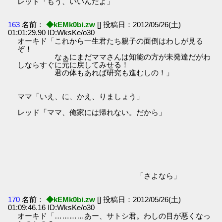
レッド「もう、いいんだよ」
163
名前：
◆kEMk0bi.zw
[] 投稿日：2012/05/26(土)
01:01:29.90 ID:WksKe/o30
オーキド「これから一生君たち親子の面倒はわしが見る
ぞ！
なぁにまだママさんは知能の方が未発達だがわ
しならすぐに元に戻してみせる！
君の体もあれば研究も進むしの！」
ママ「いえ、に、かえ、りましょう」
レッド「ママ、俺家には帰れない。だから」
「さよなら」
170
名前：
◆kEMk0bi.zw
[] 投稿日：2012/05/26(土)
01:09:46.16 ID:WksKe/o30
オーキド「…………あー、サトシ君。わしの目が悪くなっ