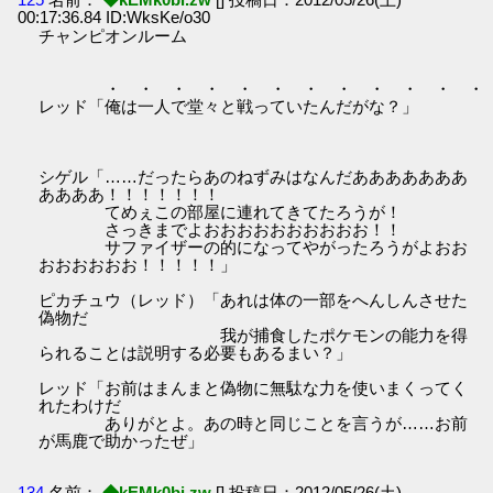
00:17:36.84 ID:WksKe/o30
チャンピオンルーム
・ ・ ・ ・ ・ ・ ・ ・ ・ ・ ・ ・ 
レッド「俺は一人で堂々と戦っていたんだがな？」
シゲル「……だったらあのねずみはなんだあああああああ
ああああ！！！！！！！
てめぇこの部屋に連れてきてたろうが！
さっきまでよおおおおおおおおおお！！
サファイザーの的になってやがったろうがよおお
おおおおおお！！！！！」
ピカチュウ（レッド）「あれは体の一部をへんしんさせた
偽物だ
我が捕食したポケモンの能力を得
られることは説明する必要もあるまい？」
レッド「お前はまんまと偽物に無駄な力を使いまくってく
れたわけだ
ありがとよ。あの時と同じことを言うが……お前
が馬鹿で助かったぜ」
134
名前：
◆kEMk0bi.zw
[] 投稿日：2012/05/26(土)