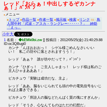
レッド「おらぁ！中出しするぞカンナ
ぁ！」ﾊﾟﾝﾊﾟﾝ
メニュー
●
トップ
作品一覧
作者一覧
掲示板
検索
リンク
鳥
■
■
■
■
■
■
SS：
人間中村「式波・アスカ・ラングレー･･････？」 紳助
「えっ」
大
小
中
1
名前：
◆kEMk0bi.zw
[] 投稿日：2012/05/25(金) 21:40:29.88
ID:oc3QBugi0
カンナ「んほおおおっ！ シゲル様ごめんなさいいい
い！ 私この坊やに落とされますうう！」
レッド「あぁ？ 誰が坊やだって？」ﾊﾟﾝﾊﾟﾝ
カンナ「ひぎっ！ ご主人しゃまっ！ レッド様は私のご
主人ひゃまあああ！」
ピカチュウ「実験は成功だな、主よ」
レッド「ああ、脳をいじられても頭の中の電気信号をいじ
れば上書きできる」
ピカチュウ「所詮人の脳などたんぱく質の塊にすぎんか」
レッド「そうさ、心なんてものはただの幻想だ」