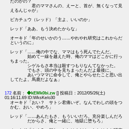
たのかの？
君のママさんの、えーと、首が、無くなって見
えるんじゃが」
ピカチュウ（レッド）「主よ、いいのか」
レッド「ああ、もう決めたからな」
オーキド「年のせいかのう……やれやれ研究はこれからだ
というのに」
レッド「……俺の中でな、ママはもう死んでたんだ。
始めて一線を越えた時、俺のママはどこかに行っ
ちまった。
シゲルもさ本当は殺すつもりなんてなかった。
でもさ、頭の中を見ちまったんだよ最後に。
あいつママに命令して、俺とやらせたこと思い出
してたよ。馬鹿だよなぁ」
172
名前：
◆kEMk0bi.zw
[] 投稿日：2012/05/26(土)
01:16:11.69 ID:WksKe/o30
オーキド「おい？ サトシ君痛いぞ。なんでわしの頭をつ
かむ、おい、やめろ」
レッド「……あんたもさ、もういいだろ。充分楽しんだろ
だからさ、俺と一緒に、地獄に堕ちろ」