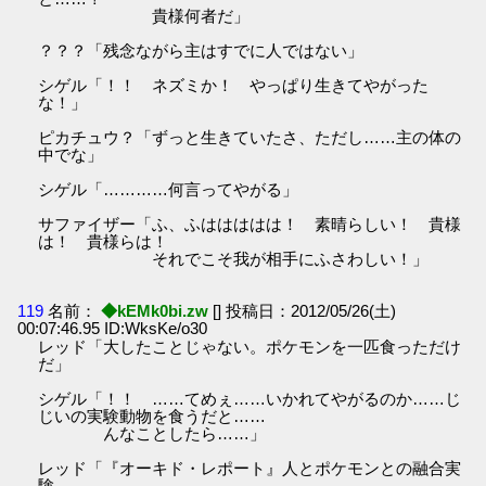
貴様何者だ」
？？？「残念ながら主はすでに人ではない」
シゲル「！！ ネズミか！ やっぱり生きてやがった
な！」
ピカチュウ？「ずっと生きていたさ、ただし……主の体の
中でな」
シゲル「…………何言ってやがる」
サファイザー「ふ、ふははははは！ 素晴らしい！ 貴様
は！ 貴様らは！
それでこそ我が相手にふさわしい！」
119
名前：
◆kEMk0bi.zw
[] 投稿日：2012/05/26(土)
00:07:46.95 ID:WksKe/o30
レッド「大したことじゃない。ポケモンを一匹食っただけ
だ」
シゲル「！！ ……てめぇ……いかれてやがるのか……じ
じいの実験動物を食うだと……
んなことしたら……」
レッド「『オーキド・レポート』人とポケモンとの融合実
験……