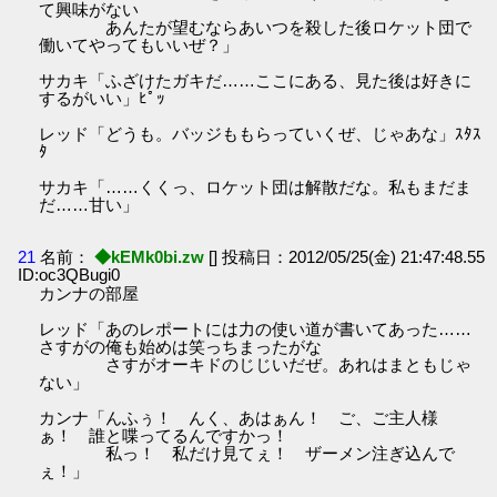
て興味がない
あんたが望むならあいつを殺した後ロケット団で
働いてやってもいいぜ？」
サカキ「ふざけたガキだ……ここにある、見た後は好きに
するがいい」ﾋﾟｯ
レッド「どうも。バッジももらっていくぜ、じゃあな」ｽﾀｽ
ﾀ
サカキ「……くくっ、ロケット団は解散だな。私もまだま
だ……甘い」
21
名前：
◆kEMk0bi.zw
[] 投稿日：2012/05/25(金) 21:47:48.55
ID:oc3QBugi0
カンナの部屋
レッド「あのレポートには力の使い道が書いてあった……
さすがの俺も始めは笑っちまったがな
さすがオーキドのじじいだぜ。あれはまともじゃ
ない」
カンナ「んふぅ！ んく、あはぁん！ ご、ご主人様
ぁ！ 誰と喋ってるんですかっ！
私っ！ 私だけ見てぇ！ ザーメン注ぎ込んで
ぇ！」