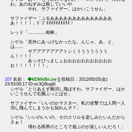
わ。あのねずみは殺していいや
やれ、サファイザー。はかいこうせん」
サファイザー「ぶるああああああああああああああ
あ！！！！」ﾄﾞｺﾞｵｵｵｵｵｵｵｵｵｵ！
レッド「…………相棒」
シゲル「意外にあっけなかったな。んじゃ、あ、と、
は……
サアアアアアアアトシくううううううう
ん！！！！
あっそびっましょおおおおおおおおおおお
お！！！！！！！」
107
名前：
◆kEMk0bi.zw
[] 投稿日：2012/05/25(金)
23:53:00.17 ID:oc3QBugi0
シゲル「とりあえず腕消し飛ばすわ。サファイザー、はか
いこうせんで右腕ぶっとばせ」
サファイザー「いいのかマスター。私の攻撃では人間一人
消し飛んでしまうかも知れんぞ？」
シゲル「いいのいいの。そのスリルを楽しみたいんだから
さぁ！
壊れる限界のところで遊ぶのが楽しいんだろ！」