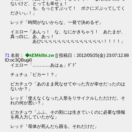
ないけど、とっても幸せぇ！
も、もっとずぷって！ ボクにズぷってしてく
ださいぃ！」
レッド「時間がないからな、一発で決めるぞ」
イエロー「あんっ！ な、なにかきちゃう！ あたまが、
真っ白に、あ、あっ！
あひいいいいいいいいいいいいいい！！！！」
71
名前：
◆kEMk0bi.zw
[] 投稿日：2012/05/25(金) 23:07:12.88
ID:oc3QBugi0
イエロー「…………あはぁ」ｸﾞﾃﾞ
チュチュ「ピカー！？」
ピカチュウ「あのまま死なせてやった方が幸せだったのは
ないか？」
レッド「使えなくなった人形をリサイクルしただけだ。そ
れの何が悪い？」
ピカチュウ「ふふ、その割には生きていくのに必要な情報
を再入力していたがな」
レッド「母体が死んだら困る。それだけだ」