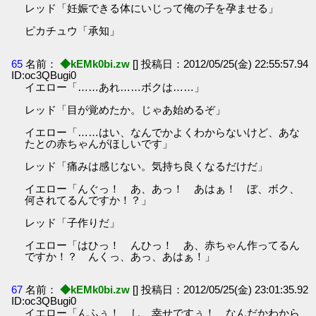
レッド「妊娠できる体にいじって俺の子を孕ませる」
ピカチュウ「承知」
65
名前：
◆kEMk0bi.zw
[] 投稿日：2012/05/25(金) 22:55:57.94
ID:oc3QBugi0
イエロー「……あれ……ボクは……」
レッド「目が覚めたか。じゃあ始めるぞ」
イエロー「……はい、なんでかよくわからないけど、あな
たとの赤ちゃんがほしいです」
レッド「痛みは感じない。気持ち良くなるだけだ」
イエロー「んぐっ！ あ、あっ！ あはぁ！ ぼ、ボク、
何されてるんですか！？」
レッド「子作りだ」
イエロー「はひっ！ んひっ！ あ、赤ちゃん作ってるん
ですか！？ んくっ、あっ、あはぁ！」
67
名前：
◆kEMk0bi.zw
[] 投稿日：2012/05/25(金) 23:01:35.92
ID:oc3QBugi0
イエロー「んふぅ！ し、幸せですぅ！ なんだかわから