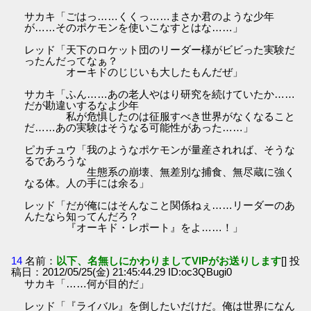
サカキ「ごはっ……くくっ……まさか君のような少年
が……そのポケモンを使いこなすとはな……」
レッド「天下のロケット団のリーダー様がビビった実験だ
ったんだってなぁ？
オーキドのじじいも大したもんだぜ」
サカキ「ふん……あの老人やはり研究を続けていたか……
だが勘違いするなよ少年
私が危惧したのは征服すべき世界がなくなること
だ……あの実験はそうなる可能性があった……」
ピカチュウ「我のようなポケモンが量産されれば、そうな
るであろうな
生態系の崩壊、無差別な捕食、無尽蔵に強く
なる体。人の手には余る」
レッド「だが俺にはそんなこと関係ねぇ……リーダーのあ
んたなら知ってんだろ？
『オーキド・レポート』をよ……！」
14
名前：
以下、名無しにかわりましてVIPがお送りします
[] 投
稿日：2012/05/25(金) 21:45:44.29 ID:oc3QBugi0
サカキ「……何が目的だ」
レッド「『ライバル』を倒したいだけだ。俺は世界になん