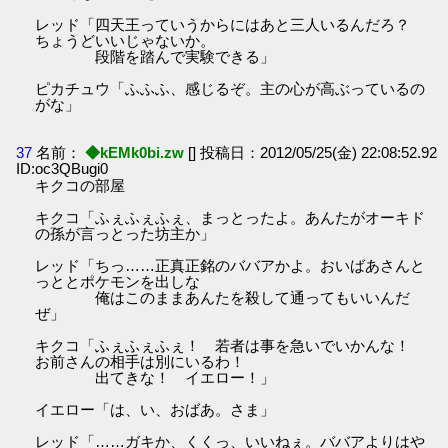
レッド「四天王っていうからにはあと三人いるんだろ？
ちょうどいいじゃないか。
段階を踏んで実験できる」
ピカチュウ「ふふふ、感じるぞ。主の心が高ぶっているの
がな」
37
名前：
◆kEMk0bi.zw
[] 投稿日：2012/05/25(金) 22:08:52.92
ID:oc3QBugi0
キクコの部屋
キクコ「ふぇふぇふぇ、まっとったよ。あんたがオーキド
の孫が言っとった坊主か」
レッド「ちっ……正真正銘のババアかよ。おいばあさんと
っととポケモンを出しな
俺はこのままあんたを殺して通ってもいいんだ
ぜ」
キクコ「ふぇふぇふぇ！ 若者は事を急いでいかんな！
お前さんの相手は別にいるわ！
出てきな！ イエロー！」
イエロー「は、い、おばあ。さま」
レッド「……ガキか、くくっ、いいねぇ。ババアよりはや