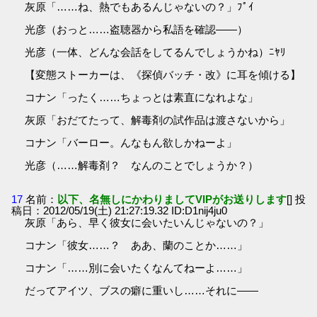
灰原「……ね、熱でもあるんじゃないの？」ﾌﾟｲ
光彦（おっと……盗聴器から私語を確認――）
光彦（一体、どんな会話をしてるんでしょうかね）ﾆﾔﾘ
【変態ストーカーは、《探偵バッチ・改》に耳を傾ける】
コナン「ったく……ちょっとは素直になれよな」
灰原「おだてたって、解毒剤の試作品は渡さないから」
コナン「バーロー。んなもん欲しかねーよ」
光彦（……解毒剤？ なんのことでしょうか？）
17
名前：
以下、名無しにかわりましてVIPがお送りします
[] 投
稿日：2012/05/19(土) 21:27:19.32 ID:D1nij4ju0
灰原「あら、早く彼女に会いたいんじゃないの？」
コナン「彼女……？ ああ、蘭のことか……」
コナン「……別に会いたくなんてねーよ……」
だってアイツ、ブスの癖に重いし……それに――