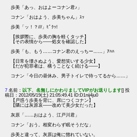
歩美「あっ、おはよーコナン君♪」
コナン「おはよう、歩美ちゃん」ｽｯ
歩美「ッ！？///」ﾋﾟｸｯ!
【挨拶際に、歩美の胸を軽くタッチ】
【その表情から――処女を確認した】
歩美「も、もう……コナン君のえっちー……」ｱﾊﾊ
【日常を壊さぬよう、愛想笑いする少女】
【だが犯罪者は、構うことなく続ける――】
コナン「今日の昼休み、男子トイレで待ってるから……」
7
名前：
以下、名無しにかわりましてVIPがお送りします
[] 投
稿日：2012/05/19(土) 21:05:49.41 ID:D1nij4ju0
【戸惑う歩美を背に、席につくコナン】
【隣には灰原哀――改めて美少女だった】
灰原「……おはよう、江戸川君」
コナン「おう。相変わらず眠そうだな」
歩美と違って、灰原は俺に惚れていない。