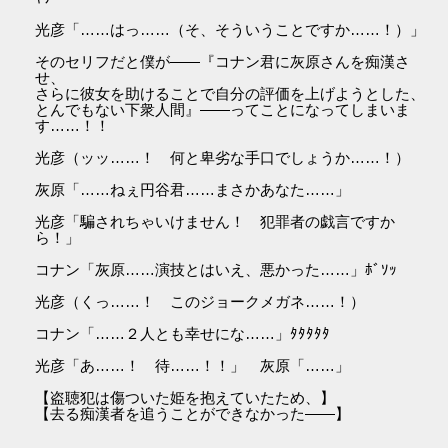
光彦「……はっ……（そ、そういうことですか……！）」
そのセリフだと僕が――『コナン君に灰原さんを痴漢さ
せ、
さらに彼女を助けることで自分の評価を上げようとした、
とんでもない下衆人間』――ってことになってしまいま
す……！！
光彦（ッッ……！ 何と卑劣な手口でしょうか……！）
灰原「……ねぇ円谷君……まさかあなた……」
光彦「騙されちゃいけません！ 犯罪者の戯言ですか
ら！」
コナン「灰原……演技とはいえ、悪かった……」ﾎﾞｿｯ
光彦（くっ……！ このジョークメガネ……！）
コナン「……２人とも幸せにな……」ﾀﾀﾀﾀﾀ
光彦「あ……！ 待……！！」 灰原「……」
【盗聴犯は傷ついた姫を抱えていたため、】
【去る痴漢者を追うことができなかった――】