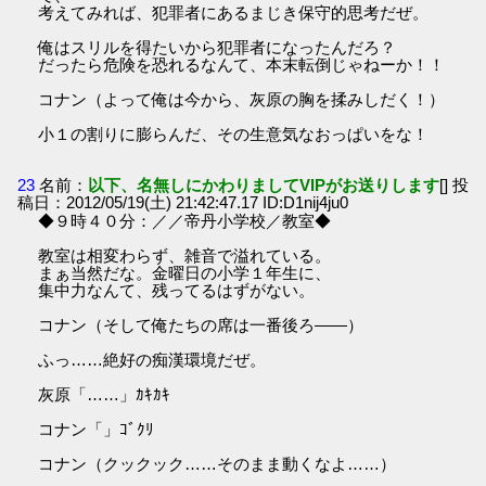
考えてみれば、犯罪者にあるまじき保守的思考だぜ。
俺はスリルを得たいから犯罪者になったんだろ？
だったら危険を恐れるなんて、本末転倒じゃねーか！！
コナン（よって俺は今から、灰原の胸を揉みしだく！）
小１の割りに膨らんだ、その生意気なおっぱいをな！
23
名前：
以下、名無しにかわりましてVIPがお送りします
[] 投
稿日：2012/05/19(土) 21:42:47.17 ID:D1nij4ju0
◆９時４０分：／／帝丹小学校／教室◆
教室は相変わらず、雑音で溢れている。
まぁ当然だな。金曜日の小学１年生に、
集中力なんて、残ってるはずがない。
コナン（そして俺たちの席は一番後ろ――）
ふっ……絶好の痴漢環境だぜ。
灰原「……」ｶｷｶｷ
コナン「」ｺﾞｸﾘ
コナン（クックック……そのまま動くなよ……）