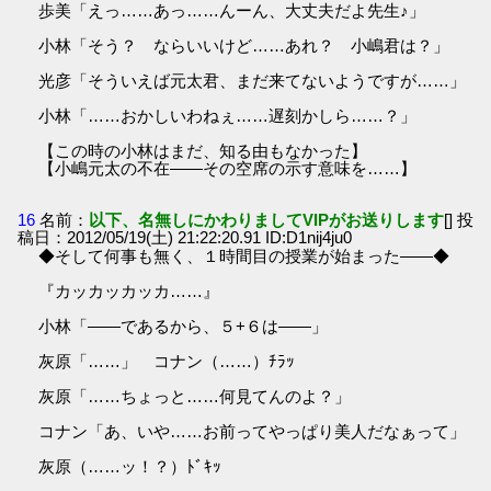
歩美「えっ……あっ……んーん、大丈夫だよ先生♪」
小林「そう？ ならいいけど……あれ？ 小嶋君は？」
光彦「そういえば元太君、まだ来てないようですが……」
小林「……おかしいわねぇ……遅刻かしら……？」
【この時の小林はまだ、知る由もなかった】
【小嶋元太の不在――その空席の示す意味を……】
16
名前：
以下、名無しにかわりましてVIPがお送りします
[] 投
稿日：2012/05/19(土) 21:22:20.91 ID:D1nij4ju0
◆そして何事も無く、１時間目の授業が始まった――◆
『カッカッカッカ……』
小林「――であるから、５+６は――」
灰原「……」 コナン（……）ﾁﾗｯ
灰原「……ちょっと……何見てんのよ？」
コナン「あ、いや……お前ってやっぱり美人だなぁって」
灰原（……ッ！？）ﾄﾞｷｯ