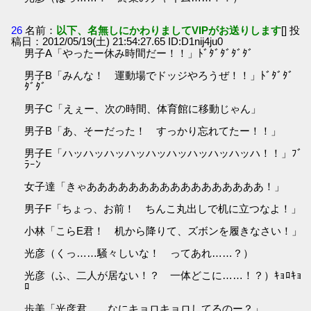
26
名前：
以下、名無しにかわりましてVIPがお送りします
[] 投
稿日：2012/05/19(土) 21:54:27.65 ID:D1nij4ju0
男子A「やったー休み時間だー！！」ﾄﾞﾀﾞﾀﾞﾀﾞﾀﾞ
男子B「みんな！ 運動場でドッジやろうぜ！！」ﾄﾞﾀﾞﾀﾞ
ﾀﾞﾀﾞ
男子C「えぇー、次の時間、体育館に移動じゃん」
男子B「あ、そーだった！ すっかり忘れてたー！！」
男子E「ハッハッハッハッハッハッハッハッハッハ！！」ﾌﾞ
ﾗｰﾝ
女子達「きゃあああああああああああああああああ！」
男子F「ちょっ、お前！ ちんこ丸出しで机に立つなよ！」
小林「こらE君！ 机から降りて、ズボンを履きなさい！」
光彦（くっ……騒々しいな！ ってあれ……？）
光彦（ふ、二人が居ない！？ 一体どこに……！？）ｷｮﾛｷｮ
ﾛ
歩美「光彦君……なにキョロキョロしてるのー？」