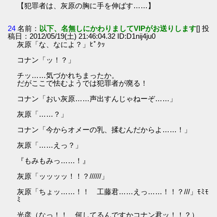
【犯罪者は、灰原の胸に手を伸ばす……】
24
名前：
以下、名無しにかわりましてVIPがお送りします
[] 投
稿日：2012/05/19(土) 21:46:04.32 ID:D1nij4ju0
灰原「な、なによ？」ﾋﾟｸｯ
コナン「ッ！？」
チッ……気づかれちまったか。
だがここで怯むようでは犯罪者が廃る！
コナン「おい灰原……声出すんじゃねーぞ……」
灰原「……？」
コナン「今からオメーの乳、揉むんだからよ……！」
灰原「……えっ？」
『もみもみっ……！』
灰原「ッッッッ！！？//////」
灰原「ちょッ……！！ 工藤君……えっ……！！？///」ﾓﾐﾓ
ﾐ
光彦（なっ！！ 何してるんですかコナン君ッ！！？）