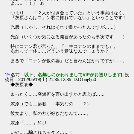
よ……！！）ﾆｺｯ
つまり……『２人が付き合っていた』という事実はなく、
『灰原さんはコナン君に惚れていない』ということです！
光彦（しかし、それはそれで良かったんですが……）
光彦（いくつか気になる発言があったのも事実です……）
特にコナン君が言った、『一生コナンのままでも』。
あれって一体……どういう意味なんでしょうか？
まるで『コナンが仮の姿』だと言わんばかりですが……。
19
名前：
以下、名無しにかわりましてVIPがお送りします
[] 投
稿日：2012/05/19(土) 21:35:12.85 ID:D1nij4ju0
◆灰原哀◆
まったく……突然何を言い出すかと思えば……
灰原（でも工藤君……本気なの……？）
彼女より、私の方が好きだなんて……。
灰原「……」ｶｷｶｷ
いや……騙されちゃダメ……！