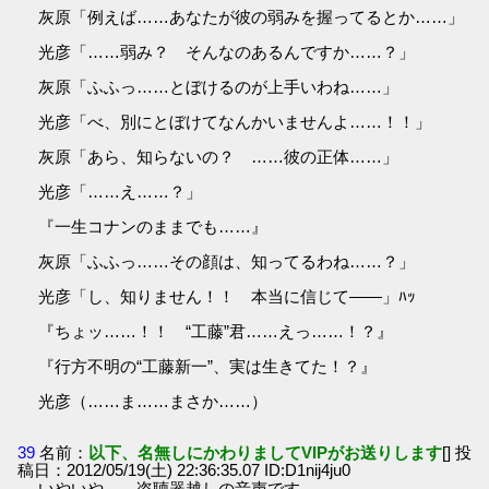
灰原「例えば……あなたが彼の弱みを握ってるとか……」
光彦「……弱み？ そんなのあるんですか……？」
灰原「ふふっ……とぼけるのが上手いわね……」
光彦「べ、別にとぼけてなんかいませんよ……！！」
灰原「あら、知らないの？ ……彼の正体……」
光彦「……え……？」
『一生コナンのままでも……』
灰原「ふふっ……その顔は、知ってるわね……？」
光彦「し、知りません！！ 本当に信じて――」ﾊｯ
『ちょッ……！！ “工藤”君……えっ……！？』
『行方不明の“工藤新一”、実は生きてた！？』
光彦（……ま……まさか……）
39
名前：
以下、名無しにかわりましてVIPがお送りします
[] 投
稿日：2012/05/19(土) 22:36:35.07 ID:D1nij4ju0
いやいや……盗聴器越しの音声です……