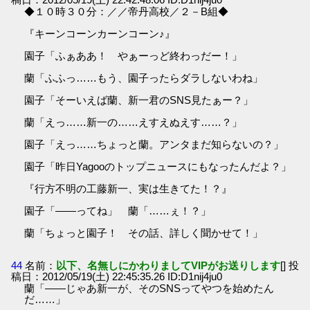
◆１０時３０分：／／帝丹高校／２－B組◆
『キーンコーンカーンコーン♪』
園子「ふぁああ！ やぁーっど終わっだー！」
蘭「ふふっ……もう、園子ったらダラしないわね」
園子「そーいえば蘭、新一君のSNS見たぁー？」
蘭「えっ……新一の……えすえぬえす……？」
園子「えっ……ちょっと蘭。アンタまだ知らないの？」
園子「昨日Yagooのトップニュースにもなったんだよ？」
『行方不明の工藤新一、実は生きてた！？』
園子「――ってね」 蘭「……ぇ！？」
蘭「ちょっと園子！ その話、詳しく聞かせて！」
44
名前：
以下、名無しにかわりましてVIPがお送りします
[] 投
稿日：2012/05/19(土) 22:45:35.26 ID:D1nij4ju0
蘭「――じゃあ新一が、そのSNSってやつを始めたん
だ……」