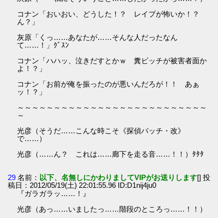
コナン「おいおい、どうした！？ レイプが怖いか！？
ん？」
灰原「くっ……あなたが……そんな人だったなん
て……！」ｸﾞｽﾝ
コナン「ハハッ、泣きだすとかｗ 糞ビッチが被害者面か
よ！？」
コナン「お前が俺を振ったのが悪いんだろが！！ あぁ
ッ！？」
～～～～～～～～～～～～～～～～～～～～～～～～～～
～
光彦（そうだ……こんな時こそ《探偵バッチ・改》
で……）
光彦（……ん？ これは……廊下を走る音……！！）ﾀﾀﾀ
29
名前：
以下、名無しにかわりましてVIPがお送りします
[] 投
稿日：2012/05/19(土) 22:01:55.96 ID:D1nij4ju0
『ガラガラッ……！』
光彦（あっ……いましたっ……階段のところっ……！！）