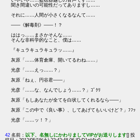
聞き間違いの可能性だってありますし……
それに……人間が小さくなるなんて……
――《解毒剤》――！？
ははっ……まさかそんな……
そんな非科学的なこと、僕は……
『キュラキュラキュラッ……』
灰原「……体育倉庫、開いてるわね……」
光彦「……えっ……？」
灰原「ねぇ、円谷君――」
光彦「……な、なんでしょう……？」ｺﾞｸﾘ
灰原「もしあなたが全てを白状してくれるなら――」
灰原「この中で《良い事》、してあげてもいいけど？」ﾌﾌｯ
光彦「……ッ！？」
42
名前：
以下、名無しにかわりましてVIPがお送りします
[] 投
稿日：2012/05/19(土) 22:42:48.06 ID:D1nij4ju0