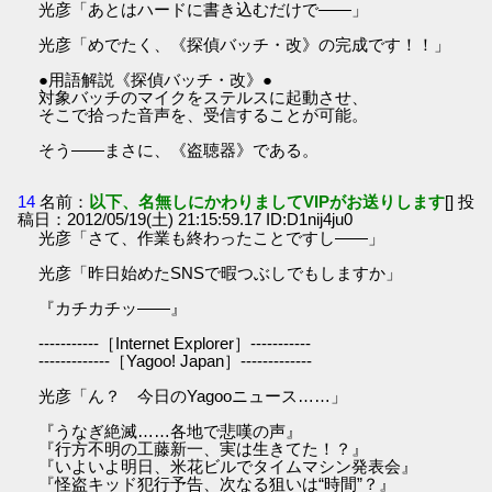
光彦「あとはハードに書き込むだけで――」
光彦「めでたく、《探偵バッチ・改》の完成です！！」
●用語解説《探偵バッチ・改》●
対象バッチのマイクをステルスに起動させ、
そこで拾った音声を、受信することが可能。
そう――まさに、《盗聴器》である。
14
名前：
以下、名無しにかわりましてVIPがお送りします
[] 投
稿日：2012/05/19(土) 21:15:59.17 ID:D1nij4ju0
光彦「さて、作業も終わったことですし――」
光彦「昨日始めたSNSで暇つぶしでもしますか」
『カチカチッ――』
-----------［Internet Explorer］-----------
-------------［Yagoo! Japan］-------------
光彦「ん？ 今日のYagooニュース……」
『うなぎ絶滅……各地で悲嘆の声』
『行方不明の工藤新一、実は生きてた！？』
『いよいよ明日、米花ビルでタイムマシン発表会』
『怪盗キッド犯行予告、次なる狙いは“時間”？』