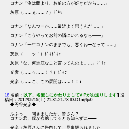
コナン「俺は蘭より、お前の方が好きだから……」
灰原（……ぇ……？）ﾄﾞｷｯ
コナン「なんつーか……最近よく思うんだ……」
コナン「こうやってお前の隣にいれるなら――」
コナン「一生コナンのままでも、悪くねーなって……」
灰原（……ッ！）ﾄﾞｷﾄﾞｷｯ
灰原「な、何馬鹿なこと言ってんのよ……」ﾌﾟｲｯ
光彦（……ッ……！？）ﾋﾟｸｯ
光彦（……こ、この展開は……！！）
18
名前：
以下、名無しにかわりましてVIPがお送りします
[] 投
稿日：2012/05/19(土) 21:31:21.78 ID:D1nij4ju0
◆円谷光彦◆
ふふっ――聞きましたか、皆さん？
コナン君、僕が盗聴してるとも知らずに――
光彦（灰原さんに告白して、見事振られました