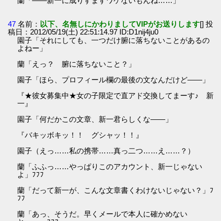
蘭「――新一に成りすますワケないもんね……」
47
名前：
以下、名無しにかわりましてVIPがお送りします
[] 投
稿日：2012/05/19(土) 22:51:14.97 ID:D1nij4ju0
園子「それにしても、一つだけ腑に落ちないことがあるの
よねー」
蘭「えっ？ 腑に落ちないこと？」
園子「ほら、プロフィール欄の最後の文なんだけど――」
『★彼女募集中★女の子限定で直アド交換してまーす♪ 新
一』
園子「何だかこの文章、新一君らしくな――」
『バキッボキッ！！ グシャッ！！』
園子（えっ……私の携帯……真っ二つ……え……？）
蘭「ふふっ……やっぱりこのアカウント、新一じゃない
よ」ﾌﾌﾌ
蘭「だって新一が、こんな文章書くわけないじゃない？」ﾌ
ﾌﾌ
蘭「あっ、そうだ。早くメールで本人に確かめない