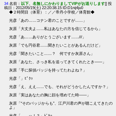
34
名前：
以下、名無しにかわりましてVIPがお送りします
[] 投
稿日：2012/05/19(土) 22:20:38.15 ID:D1nij4ju0
◆２時間目（体育）：／／帝丹小学校／体育館◆
光彦「あの……コナン君のことですが……」
灰原「大丈夫よ……私はあなたの方を信じてるから」
光彦「あ……ありがとうございます……///」
灰原「でも円谷君……聞きたいことがあるんだけど」
光彦「聞きたいこと……？ 何ですか灰原さん」
灰原「あなた、さっき私を追ってきてくれたとき――」
灰原「手に探偵バッジを持ってたわよね？」
光彦「」ﾋﾟｸｯ
光彦「え、ええ……でも、それがどうかしたんですか？」
灰原「実はあなたの胸に顔を埋めてた時――」
灰原「“そのバッジからも”、江戸川君の声が聴こえてきたの
よ」
光彦「……ッ！？」ﾄﾞｷｯ