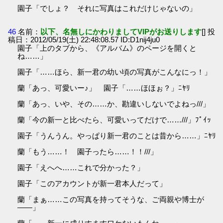
園子「でしょ？ それに写真はこれだけじゃないの」
46
名前：
以下、名無しにかわりましてVIPがお送りします
[] 投
稿日：2012/05/19(土) 22:48:08.57 ID:D1nij4ju0
園子「上のタブから、《アルバム》のページを開くと
ね……」
園子「……ほら、新一君の幼い頃の写真がこんなにっ！」
蘭「あっ、可愛いー♪」 園子「……ほほぉ？」ﾆﾔﾘ
蘭「あっ、いや、その……か、勘違いしないでよねっ///」
蘭「今の新一と比べたら、可愛いってだけで……///」ﾌﾟｲｯ
園子「うんうん。やっぱり新一君のことは昔から……」ﾆﾔﾘ
蘭「もう……！ 園子ったら……！！///」
園子「えへへ……これで分かった？」
園子「このアカウントが新一君本人だって」
蘭「まぁ……この写真を持ってそうな、ご両親や博士が
――」