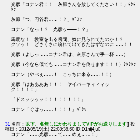
光彦「コナン君！！ 灰原さんを放してください！！」ﾀﾀﾀ
ﾀｯ
灰原「つ、円谷君……！？」ｸﾞｽﾝ
コナン「なっ！？ 光彦ッ――！？」
馬鹿な！ 教室を出る瞬間、奴に見られてたのか！？
クソッ！ どさくさに紛れて出てきたはずなのに……！！
光彦（よしっ……コナン君は、灰原さんで手一杯……）
光彦（今なら僕でも……コナン君を倒せます！！！）ﾀﾀﾀﾀｯ
コナン（やべぇ……！ こっちに来る……！！）
光彦「はああああ！！！ ヤイバーキィィィッ
ク！！！！」
『ドスッッッッ！！！！！！！！』
コナン「ぐはっ……！！！！」ﾊﾞﾀｯ
31
名前：
以下、名無しにかわりましてVIPがお送りします
[] 投
稿日：2012/05/19(土) 22:08:38.60 ID:D1nij4ju0
コナン「……光彦……て……めぇ……！」