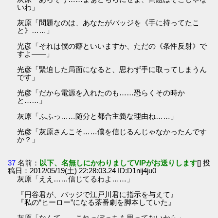
いわ」
灰原「問題なのは、あなたがバッジを《手に持ってたこ
と》……」
光彦「それは僕の癖といいますか、ただの《条件反射》で
すよ――」
光彦「緊迫した局面になると、思わず手に取ってしまうん
です」
光彦「だから電源を入れたのも……恐らくその時か
と……」
灰原「ふふっ……随分と都合主義な理由ね……」
光彦「灰原さんこそ……僕を信じるんじゃなかったんです
か？」
37
名前：
以下、名無しにかわりましてVIPがお送りします
[] 投
稿日：2012/05/19(土) 22:28:03.24 ID:D1nij4ju0
灰原「ええ……信じてるわよ……」
『円谷君が、バッジで江戸川君に指示を与えて』
『私の“ヒーロー”になる茶番劇を脚本していた』
灰原「なんて……これっぽっちも思ってないから」