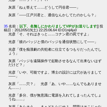
灰原「ねぇ答えて……どうして円谷君――」
灰原「――江戸川君と、通信なんかしてたのかしら？」
35
名前：
以下、名無しにかわりましてVIPがお送りします
[] 投
稿日：2012/05/19(土) 22:25:06.64 ID:D1nij4ju0
光彦「そ、それはきっと……コナン君の罠ですよ」
光彦「彼のバッジと僕のバッジを通信状態にして――」
光彦「僕を痴漢劇の共犯者に仕立てるつもりだったんでし
ょう」
灰原「バッジを遠隔操作で起動させるなんて出来ないはず
だけど？」
光彦「いや、可能ですよ。博士の設計には穴がありまして
――」
灰原「……穴？」 光彦「あ、いや……なんでもありませ
ん……」
光彦「多分、僕が無意識に電源を入れてしまったんでしょ
うね……」
灰原「あらそう……まぁどちらにせよ、問題はそこじゃな