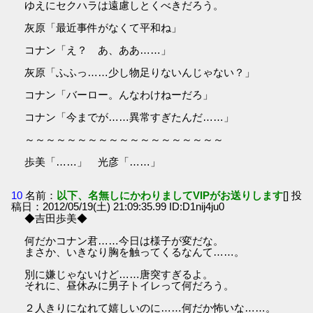
ゆえにセクハラは遠慮しとくべきだろう。
灰原「最近事件がなくて平和ね」
コナン「え？ あ、ああ……」
灰原「ふふっ……少し物足りないんじゃない？」
コナン「バーロー。んなわけねーだろ」
コナン「今までが……異常すぎたんだ……」
～～～～～～～～～～～～～～～～～～～
歩美「……」 光彦「……」
10
名前：
以下、名無しにかわりましてVIPがお送りします
[] 投
稿日：2012/05/19(土) 21:09:35.99 ID:D1nij4ju0
◆吉田歩美◆
何だかコナン君……今日は様子が変だな。
まさか、いきなり胸を触ってくるなんて……。
別に嫌じゃないけど……唐突すぎるよ。
それに、昼休みに男子トイレって何だろう。
２人きりになれて嬉しいのに……何だか怖いな……。