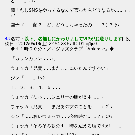
と……」ﾌﾌﾌ
蘭「もしSNSをやってるなんて言ったらどうなるか……」ﾌ
ﾌﾌ
園子（……蘭？ ど、どうしちゃったの……？）ｿﾞｸｯ
48
名前：
以下、名無しにかわりましてVIPがお送りします
[] 投
稿日：2012/05/19(土) 22:54:28.67 ID:D1nij4ju0
◆１１時００分：／／ジャズクラブ『Antarctic』◆
『カランカラン……♪』
ウォッカ「兄貴……またここにいたんですかい」
ジン「……」ﾋｯｸ
１、２、３、４、５……
ウォッカ（なっ……シェリーの瓶が５本……）
ウォッカ（兄貴……まだあの女のことを……）ｸﾞｯ
ジン「……おいウォッカ……今何時だ……？」ﾋｯｸ
ウォッカ「そろそろ朝の１１時を迎える頃ですが……」