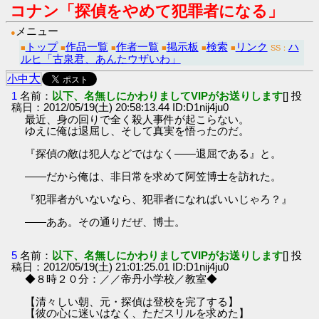
コナン「探偵をやめて犯罪者になる」
メニュー
●
トップ
作品一覧
作者一覧
掲示板
検索
リンク
ハ
■
■
■
■
■
■
SS：
ルヒ「古泉君、あんたウザいわ」
大
小
中
1
名前：
以下、名無しにかわりましてVIPがお送りします
[] 投
稿日：2012/05/19(土) 20:58:13.44 ID:D1nij4ju0
最近、身の回りで全く殺人事件が起こらない。
ゆえに俺は退屈し、そして真実を悟ったのだ。
『探偵の敵は犯人などではなく――退屈である』と。
――だから俺は、非日常を求めて阿笠博士を訪れた。
『犯罪者がいないなら、犯罪者になればいいじゃろ？』
――ああ。その通りだぜ、博士。
5
名前：
以下、名無しにかわりましてVIPがお送りします
[] 投
稿日：2012/05/19(土) 21:01:25.01 ID:D1nij4ju0
◆８時２０分：／／帝丹小学校／教室◆
【清々しい朝、元・探偵は登校を完了する】
【彼の心に迷いはなく、ただスリルを求めた】