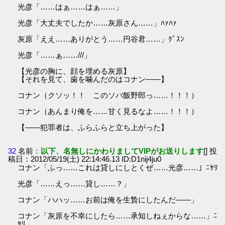
光彦「……はぁ……はぁ……」
光彦「大丈夫でしたか……灰原さん……」ﾊｧﾊｧ
灰原「ええ……ありがとう……円谷君……」ｸﾞｽﾝ
光彦「……ぁ……///」
【光彦の胸に、顔を埋める灰原】
【それを見て、歯を噛んだのはコナン――】
コナン（クソッ！！ このソバ飯野郎っ……！！！）
コナン（あんまり俺を……甘く見るなよ……！！！）
【――犯罪者は、ふらふらと立ち上がった】
32
名前：
以下、名無しにかわりましてVIPがお送りします
[] 投
稿日：2012/05/19(土) 22:14:46.13 ID:D1nij4ju0
コナン「ふっ……これは貸しにしとくぜ……光彦……」ﾆﾔﾘ
光彦「……えっ……貸し……？」
コナン「ハハッ……お前は俺を生贄にしたんだ――」
コナン「灰原を不幸にしたら……承知しねぇからな……」ﾆ
ﾔﾘ