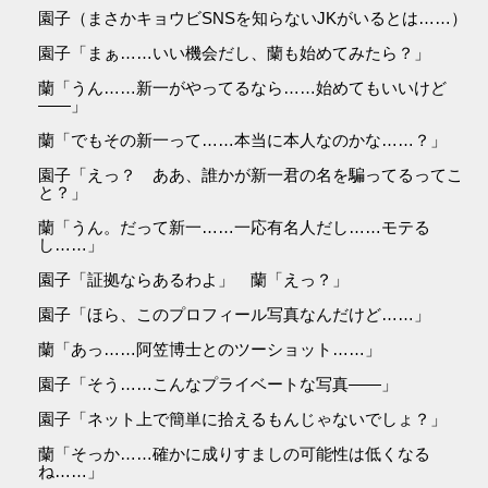
園子（まさかキョウビSNSを知らないJKがいるとは……）
園子「まぁ……いい機会だし、蘭も始めてみたら？」
蘭「うん……新一がやってるなら……始めてもいいけど
――」
蘭「でもその新一って……本当に本人なのかな……？」
園子「えっ？ ああ、誰かが新一君の名を騙ってるってこ
と？」
蘭「うん。だって新一……一応有名人だし……モテる
し……」
園子「証拠ならあるわよ」 蘭「えっ？」
園子「ほら、このプロフィール写真なんだけど……」
蘭「あっ……阿笠博士とのツーショット……」
園子「そう……こんなプライベートな写真――」
園子「ネット上で簡単に拾えるもんじゃないでしょ？」
蘭「そっか……確かに成りすましの可能性は低くなる
ね……」