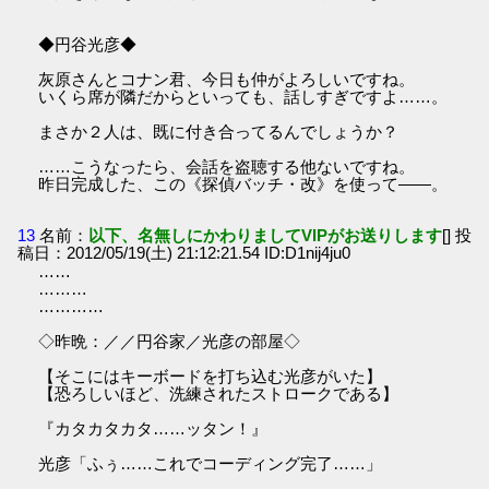
◆円谷光彦◆
灰原さんとコナン君、今日も仲がよろしいですね。
いくら席が隣だからといっても、話しすぎですよ……。
まさか２人は、既に付き合ってるんでしょうか？
……こうなったら、会話を盗聴する他ないですね。
昨日完成した、この《探偵バッチ・改》を使って――。
13
名前：
以下、名無しにかわりましてVIPがお送りします
[] 投
稿日：2012/05/19(土) 21:12:21.54 ID:D1nij4ju0
……
………
…………
◇昨晩：／／円谷家／光彦の部屋◇
【そこにはキーボードを打ち込む光彦がいた】
【恐ろしいほど、洗練されたストロークである】
『カタカタカタ……ッタン！』
光彦「ふぅ……これでコーディング完了……」