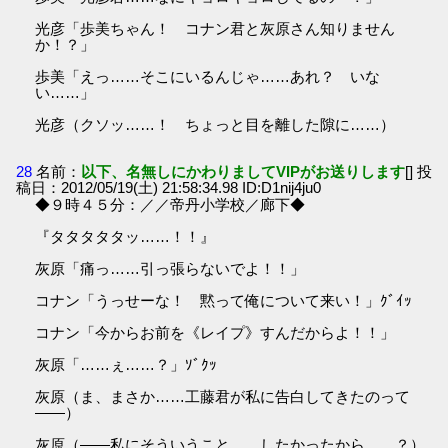
光彦「歩美ちゃん！ コナン君と灰原さん知りません
か！？」
歩美「えっ……そこにいるんじゃ……あれ？ いな
い……」
光彦（クソッ……！ ちょっと目を離した隙に……）
28
名前：
以下、名無しにかわりましてVIPがお送りします
[] 投
稿日：2012/05/19(土) 21:58:34.98 ID:D1nij4ju0
◆９時４５分：／／帝丹小学校／廊下◆
『タタタタタッ……！！』
灰原「痛っ……引っ張らないでよ！！」
コナン「うっせーな！ 黙って俺について来い！」ｸﾞｲｯ
コナン「今からお前を《レイプ》すんだからよ！！」
灰原「……ぇ……？」ｿﾞｸｯ
灰原（ま、まさか……工藤君が私に告白してきたのって
――）
灰原（――私にそういうこと……したかったから……？）