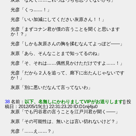
光彦「くっ……！」
光彦「いい加減にしてください灰原さん！！」
光彦「まずコナン君が僕の言うことを聞くと思います
か！？」
光彦「しかも灰原さんの胸を揉むなんてよっぽど――」
灰原「あら、そんなことまで知ってるのね」
光彦「そ、それは……偶然見かけただけですよ……！」
光彦「だから２人を追って、廊下に出たんじゃないです
か！」
灰原「別に悪いだなんて言ってないわ」
38
名前：
以下、名無しにかわりましてVIPがお送りします
[] 投
稿日：2012/05/19(土) 22:31:23.20 ID:D1nij4ju0
灰原「でも円谷君の言うことを江戸川君が聞く――」
灰原「その可能性は、無いとは言い切れないけど？」
光彦「……え……？」