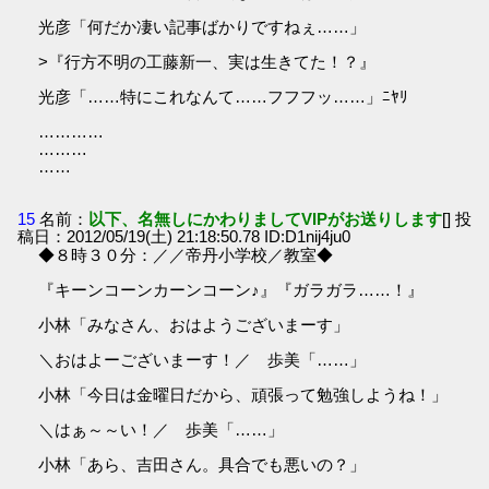
光彦「何だか凄い記事ばかりですねぇ……」
>‎『行方不明の工藤新一、実は生きてた！？』
光彦「……特にこれなんて……フフフッ……」ﾆﾔﾘ
…………
………
……
15
名前：
以下、名無しにかわりましてVIPがお送りします
[] 投
稿日：2012/05/19(土) 21:18:50.78 ID:D1nij4ju0
◆８時３０分：／／帝丹小学校／教室◆
『キーンコーンカーンコーン♪』『ガラガラ……！』
小林「みなさん、おはようございまーす」
＼おはよーございまーす！／ 歩美「……」
小林「今日は金曜日だから、頑張って勉強しようね！」
＼はぁ～～い！／ 歩美「……」
小林「あら、吉田さん。具合でも悪いの？」