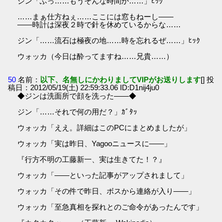
ジン「ふっ……もうそんな時間か……」ﾋｯｸ
……まぁ仕方ねぇ……ここには窓もねーし――
――時計は深夜２時で針を休めているからな……
ジン「……流石は極夜の地……時を忘れるぜ……」ﾋｯｸ
ウォッカ（今日は酔ってますね……兄貴……）
50
名前：
以下、名無しにかわりましてVIPがお送りします
[] 投
稿日：2012/05/19(土) 22:59:33.06 ID:D1nij4ju0
◆ジンは洗面所で顔を洗った――◆
ジン「……それで何の用だ？」ｶﾞﾀｯ
ウォッカ「ええ。詳細はこのPCにまとめましたが」
ウォッカ「実は昨日、Yagooニュースに――」
『行方不明の工藤新一、実は生きてた！？』
ウォッカ「――といった記事がアップされまして」
ウォッカ「その件で昨日、ボスから連絡が入り――」
ウォッカ「至急真相を探れとのご命令があったんです」