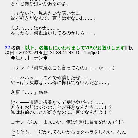
きっと何か狙いがあるのよ。
じゃないと、私みたいな暗い女に、
彼が好きだなんて、言うはずないわ……。
ふふっ……ばかね……。
私ったら、何勘違いしてるのかしら……。
22
名前：
以下、名無しにかわりましてVIPがお送りします
[] 投
稿日：2012/05/19(土) 21:39:41.93 ID:D1nij4ju0
◆江戸川コナン◆
コナン（『何馬鹿なこと言ってんの』……か……）
……ハハッ……これで確信したぜ……。
やっぱり灰原は……俺に惚れてないんだな……。
灰原「……」ｶｷｶｷ
けっ――冷静に授業なんて受けやがって……。
どうせお前はジンのことが好きなんだろ……！？
俺はお前のことが好きなのに、何でなんだよ！？
コナン（ふん。まぁいい。俺は犯罪に目覚めたんだ！）
そもそも、『好かれてないからセクハラをしない』なん
て、