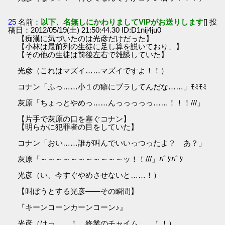
25
名前：
以下、名無しにかわりましてVIPがお送りします
[] 投
稿日：2012/05/19(土) 21:50:44.30 ID:D1nij4ju0
【痴漢に気づいたのは光彦だけだった】
【小林は最前列の生徒に足し算を説いており、】
【その他の生徒は前後左右で雑談していた】
光彦（これはマズイ……マズイですよ！！）
コナン「ふっ……小１の癖にブラしてんだな……」ﾓﾐﾓﾐ
灰原「ちょっとやめっ……んっっっっっ……！！！///」
【片手で灰原の口を塞ぐコナン】
【明らかに犯罪者の目をしていた】
コナン「おい……誰が叫んでいいっつったよ？ あ？」
灰原「～～～～～～～～～～～ッ！！///」ﾊﾞﾀﾊﾞﾀ
光彦（い、今すぐやめさせないと……！）
【叫ぼうとする光彦――その瞬間】
『キーンコーンカーンコーン♪』
光彦（はっ……！ 終業のチャイム……！！）