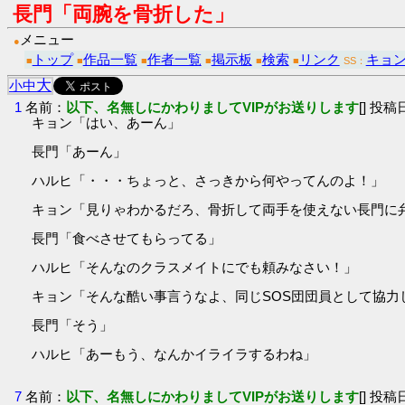
長門「両腕を骨折した」
メニュー
●
トップ
作品一覧
作者一覧
掲示板
検索
リンク
キョ
■
■
■
■
■
■
SS：
大
小
中
1
名前：
以下、名無しにかわりましてVIPがお送りします
[] 投稿日
キョン「はい、あーん」
長門「あーん」
ハルヒ「・・・ちょっと、さっきから何やってんのよ！」
キョン「見りゃわかるだろ、骨折して両手を使えない長門に
長門「食べさせてもらってる」
ハルヒ「そんなのクラスメイトにでも頼みなさい！」
キョン「そんな酷い事言うなよ、同じSOS団団員として協力
長門「そう」
ハルヒ「あーもう、なんかイライラするわね」
7
名前：
以下、名無しにかわりましてVIPがお送りします
[] 投稿日