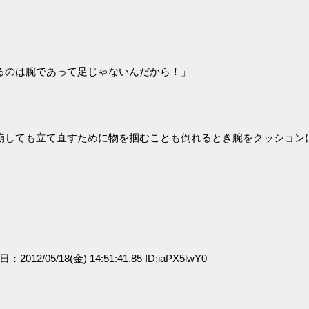
るのは腕であって足じゃないんだから！」
崩しても立て直すために物を掴むことも倒れるとき腕をクッション
日：2012/05/18(金) 14:51:41.85 ID:iaPX5lwY0