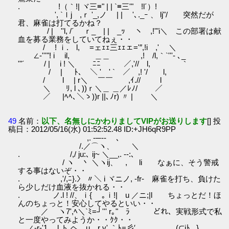
. !（｀!| ヾ三≡" | | `≡三'" !l´）!
', `ｌj ,ｒ '_,ノ | | '､._ｰ 、 lj"/ 突然だが
君、麻雀は打てるかね？
/ |ゝ''l, /´ ｒ_ | | _ｯ ヽ ,!'"i＼ この部署は献
血を募る業務をしていてねぇ・・
/ ! ｉ. l, ゞ=ェｪｪ三ｪｪェ='″,!i ,' ＼
∠-'''"! i il, ＿＿ ,! /l,｀`'''- ､_
'"´ / | i ! ＼ ﾆﾆ ／,'// l, ｀
/ | ﾄ､ ＼ ' ' ` ／ ,! '/ l,
/ l | r＼ ￣￣ ,ｲ.// l
＼ ﾘ, l ､))ｒ＼＿ ＿／ﾚﾉ/ ／
／ |ﾍﾍ､＼ゝ))r ||､ﾉr) 〃 | ＼
49
名前：
以下、名無しにかわりましてVIPがお送りします
[] 投
稿日：2012/05/16(水) 01:52:52.48 ID:+JH6qR9PP
,. -─‐- ､
/.／⌒ヽ、 ＼
. /,/ ju:､ ij~ ＼__,. -‐:､
/ ヽ 丶 ＼ヽij、 , li なぁに、そう警戒
する事はないぞ・・
. ,'/,ﾆ}.〉 〃＼ i ヾニノ, -fr‐ 麻雀を打ち、負けた
ら少しだけ血液を抜かれる・・
. ノ.l ! //、ｉ{ ｡ｉ!| u ／ニ;|l ちょっとだ！ほ
んのちょっと！安心してやるといい・・
／ ヽ7',ﾍ＼`ﾐ=┘''' r｡"￣ﾗ どれ、実戦形式で私
と一度やってみようか・・ｸｸ・・
__,∠-r‐'1 l ト,ヘ、u r v' ｀ﾄ=彡′ (⊂iﾄ､ }