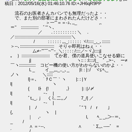
稿日：2012/05/16(水) 01:46:10.76 ID:+JH6qR9PP
流石のお医者さんカバンでも無理だったよ・・
で、また別の部署にまわされたんだけどさ・・
＞一'''＝＝‐ｭ､,,_ ,､
＝''￣:::::::::::::::￣ﾞ'''ヽ、
／ . : : : : : : : : : : ＼ .
／::::::::::::::::::::::::::::::::::::::::::::::::＼
/ : : : : : : ,,,_: : : : : : ヾ/:::::_,_､:::::::
＞‐-､::::::::::::::::::::::::::::: そりゃ即死はねぇ・・
ム≠ｰ'"￣~'''ｰ_＼: : : : : /::::／~ヾ,}::::j|
｡ ｝:::::::::::::::::::::::: てか君、僕の道具使いこなせる癖に
j| ヽ:: : :l::::/|_ ﾟ ,.>ｰ､ゞー≠
￣ヽ:::::::::::::: コピー機の使い方がわからないのかよ・・
l､_ イ__,,,_.._､_ |l: : |::/ ヾ≦ﾍ,_
ノヽ ＼:::::
l}＝､ ｀ﾁＣ￣｀ヽ |: : |Ｙ
l| ヽ
{ lﾄ {! ,｝ |: :|ﾉ〆
l| ｰ- |
ﾞt,,_.ｊ くﾐ､二,,ノ 7_/| ／
l| ｰ- |
| ﾉ ﾞ" 'l / r ｣
{, ヽ |
｜ ゝ,‐ l, ﾍ_ _,,＞ｰ＝､
_ /
∧ ＝ｰ--､ ∧ ｀Σ,,､-‐─ﾞゝ=
´ /