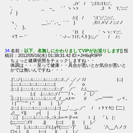
../ｨ' / ';::l l:::l l::::',
', ＿ -‐_ ｀ﾞ ヽヽｯ ,:l ﾍ ｿ,'::::;'
/ }
/::{ / '::l ';::',';::::',
ヽ、 ゝ__',..' ´､-_ ｀¨´ } ,ｲl l .ﾊ∨ノ:::ﾉノ
,' }、
' l:l { ｀ヽヽ:ヾ:::',
ヾT ー ' ´ ｀ ' -ﾉ--‐ '/ l l'､ﾍ.ﾘ }::;／´ / ﾉ::
34
名前：
以下、名無しにかわりましてVIPがお送りします
[] 投
稿日：2012/05/16(水) 01:38:31.42 ID:+JH6qR9PP
ちょっと健康状態をチェックしますね・・
体調は・・・至って健康・・具合が悪いとか気分が悪いと
かでは無いんですね・・・
.|':.:./ |.:.:.:.:i.:.:.:.:.:i.:.:.:.::/.:.:/:.／ .／／ /:/ |:.:|
.|.:.:.:i.:.:.:.:i.:.:i.:.:.:.i.::.:.:| ／ o
.|:.:.| .|.:.:.:.:i.:.::.:.::i.:.:.:.:/.:.:/'´ ／'´ /:./,___＿
_ |.:| .|.:.:.:i.::.:/ /￣￣/ヽ. / |／
.|:.:.| |.:.:.:.::i.:.:.:.:.:i.:.::.:ｲ_:/_,,=ﾒ＝ // ,,-─'''''""""￣,,-ヾ､
ｌ|￣￣"''ｌ" || | |／
.|:.:.| .|.:.:.::.:i.::.:.:.:.i.:.:.:.|.::| __,'＿_,, ／'´ / ｒｹＹｹ□［二］
⊿__ヾ|| ┌┤ | | o
.`;:.| |.:.:.::.:i.:.:.::.::ﾄ,.::ﾄ,:ﾚ=＝テ=< ｌ .| 「Ｌ［:
{;;;,:::::::`;ｲﾘ .|| |::::| || | |／
`;:| |..:i.:.::i.:.:.:.:i`i:.|.yｹ{:::::::`‐'}" |,|,, '∧__∧ノ:ｿ
口<ｌ || |::::| || | |／