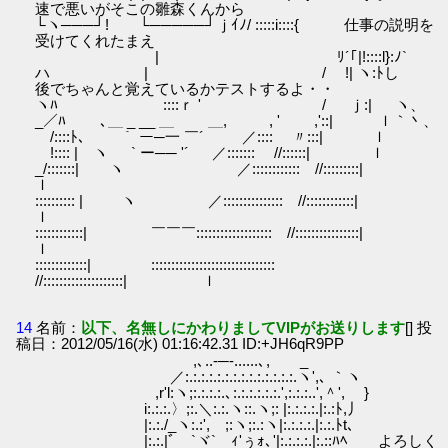
速で悪いがそこの雛森くんから
└ヽ───┘! └─────┘ｊｲﾉ/ :::::i::::{ 仕事の説明を
受けてくれたまえ
| ﾘ´｢|!::::l}:ﾉ`
ハ | / !| ヽ:ﾄし
後でちゃんと覚えているかテストするよ・・
ヽﾊ ゝ::::ｒ ' / ｊ:| ヽ、
_／ﾊ ､＿ _ __ ＿ ＿, , ' ,'::| ｌ｀丶、
/::::ﾄ､ ｀ ー─一 ￣´ ／:::: 〃:::| ｌ
!:::: | ヽ ` ー── '´ ／::::::: //::::::| ｌ
_/:::::::| ヽ ／:::::::::::: //:::::::::|
ｌ
:::::::::: | ヽ ／::::::::::::::: //::::::::::::|
ｌ
::::::::::::| ￣￣￣::::::::::::::::::: //::::::::::::::::|
ｌ
:::::::::::::| :::::::::::::::::::::::::::::::
//::::::::::::::::::::| ｌ
14
名前：
以下、名無しにかわりましてVIPがお送りします
[] 投
稿日：2012/05/16(水) 01:16:42.31 ID:+JH6qR9PP
,､..-─-......､, _
／:.:.:.:.:.:.:.:.:.:.:.:.:.:.ヽ',､ ｀ヽ
,r'l:ヽ;:.:.:.:.､:.:.:.:.:.:.',:.:.:..',＾', }
i:.:.:.〉;:.＼:.:.ヽ::.ヽ;: |:.:.:.:.|:.:ﾄ,丿
|:.:./_ヽ:.:',ゝ;:ヽ;:.:ヽ|:.:.:.:.|:.:.ﾄt､
|:.:.|ﾞ `ヾ` ｨ'ぅｫ､'|:.:.:.:.|:.::ﾊﾍ よろしく