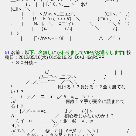
ｉ. | | ﾄ､`く,ゝ､__ ヽ :|v/
(⊂iiヽ､''＼
| ! ヽ.V >､×⊥工エ;ｧ'､ (⊂iiヽ､."ゝ､}
! ﾄ! ト.`uく`r-r-r-//'| ＼ (⊂iiヽ、ゝ、 〉
. | N、|、 ＼ ｀ﾆ二´イ/:| ＼ ￣＼ ﾍ ` 〉
│ | ゞ)):､ ￣´ / / :| ＼ /,{
! 〉
| |'´ﾉﾉn>>,=＝ｲﾙ' | ∧ ／ ′ /
51
名前：
以下、名無しにかわりましてVIPがお送りします
[] 投
稿日：2012/05/16(水) 01:56:16.22 ID:+JH6qR9PP
～３０分後～
/./ | |
＿/ /-─'''"~~ ,.二.フ-＞ ! ,'
／ .／, '-─‐ '"￣ ／ '´＼＼ ,'
/ 負ける！？負ける！？全く勝てな
い！？
. / ／／ ニ二u__,／ // u,＿_ヽ 〉-
､// 何故！？手が完全に読まれて
る！？
{／／-＝＝=:､ |.! ／ / { | r‐
ﾉ/ ／ 初心者じゃないのか！？
/,.イ u ＿＿＼、;;;||/ @ 〃,.-;=
´ｲ,ヽ /／
. //ヾ.＼ ／ @ ﾌ''| |: ミ≡彡' ／ _＼ヽ | ,'
,' 血が・・・血が足りない・・！？