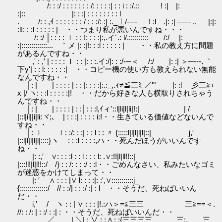
/: : :/ : : : : : : : /: : : : :| : : i : :/.:: ! :| |:
:|:: |: : :| : : : : : : : : l
. /: : ,ｲ : : : : : : : / : : :/: :| :._⊥/-─‐ ! :l .|: :| ──- .. |:|:
:l!: : :l : : : : : | ・・つまり私が悪いんですね・・・
/: :/ │: : : : ｌ : : !: : : :|:,.イ´.: l/.:::::::::: /:/ |:
:|:::::::::::::... ｀メ |: :|!: : :l : : : : : | ・・私の教え方に問題
があるんですね・・
,' : ,′ | : : : : ｌ : : |: : :.イ:/|: : :/-─＜ /:/ |: :| ＞─‐--､｀
下y'| : : l: : : : : :| ・・コピー機の使い方も教えられない無能
なんですね・・
│: | | : : : : | : : |: : : :|:.:_,.ｨ≠≦三ﾐ ／'" |: :l 彡三≧ｪ
x |/ ヽ: : :l : : : : :|! ・・だから好きな人も横取りされちゃう
んですね・・
│: | | : : : : | : :│: : :l,ｲィ'::l|li|l|li|!:| | /
|::l|il||i|li:ヾ;､ | : : :| : : : : i:!・・生きている価値などないんで
すね・・
│: ｌ ｌ: :/: : :| : : l : : 〃 {:::::l|l|l|l|l|::| j,′
|::l|l|l|l|l|::::}ヽゝ : : :l : : : :,ハ・・死んだほうがいいんです
ね・・
|: :,′ ∨: : : :l : : l : : : l: .∨:!!|l|ll!!::|
|:::!l!|l|l!!::/ /} : : /: : : :/ : :l・・ごめんなさい、私みたいなゴミ
が迷惑をかけてしまって・・
|: ′ ∧ : : : |∨ l: : : :|: :',∨:::::::::::j_
{::::::::::::::/ // : :/| : : :/ :| : l ・・そうだ、死ねばいいん
だ・・
i,′ / ヽ : : | ∨ : : : |!.:ハ＞=≦三三 三≧==＜.
//: : /: | : :/ : :| : ・・そうだ、死ねばいいんだ・・
／ | ＼| : ∨ : : ﾊ : :{三三三三 三:. 三