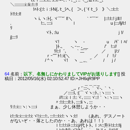
＼:::::::::i::li::!::ﾘ
!ﾊﾄ:{:!:ｉ:ﾄN{､ﾋ_ﾗﾍ､{ ＞､{ 'ｲ ﾋ_ﾗ 》＼::l::!:
ﾄ!!:l::l!
ヽ i､ヽ:ﾄ{､ヾ￣"´ l!＼ ｀"￣"´ |::!:l::! j:ll:!
. !::､::::i ｌ u |:::/lj/l:!
ﾘ
ヾﾄ､:!u ｊ!/
j|:::ﾘ
ヾ! ヽ ‐ ｕ /ｲ´ｌﾊ/
}ﾄ.、 -､ｰ-- ､__ /' !:://
ﾘl::l゛､ ｀二¨´ ／ |/:/
ｒｰ''"´ﾄ!::i{＼ ／ / !:/
/ ^ヽ ヾ! ヽ ＿,,、'´ / ｊ/
64
名前：
以下、名無しにかわりましてVIPがお送りします
[] 投
稿日：2012/05/16(水) 02:10:52.47 ID:+JH6qR9PP
＿＿＿_
_,､ｒ'´:::‐､｀ヾ‐､｀丶、
／:::::l､:{⌒ヾヽ::ﾄ､:ヽ:::::ヽ
//!:::i:ｌ:!::ヾ､::::::ヾ::!｀ヽ:ヽ:::::ヽ
〃:!:l::::l!:ﾄ､::::liヽ､:::
ﾘ:!::i:::ヽ:ヽ::::i まぁ、少し休憩しようか・・
i:!::!i::i::::i::!:i:ヾ!:i::::!:､:::!:::l:i:!:ヽヽ:l:! （あれ、デスノート
がないぞ・・落としたのか・・あ、あれは！！）
ｌ!::!:!:iﾄ:::!:i:j/代トﾄ､ｌ:ﾊ::升ﾄ!:l::!:!lj
ｌi::l::N{:ヾVﾍ｢￣｀ lﾊ ｿｒ‐ﾃﾊ!:l/