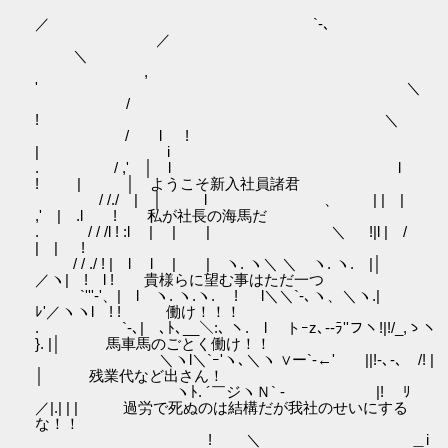
／ `‐､
／
＼
,
' ＼
/
! ＼
/ l !
| i
. / ,' │ l l
! | │ ようこそ新入社員諸君
/ /./ | │ l 、 | | |
,' | .l ! 私が社長の海馬だ
. / / /l ! :l | | | ＼ !|l | /
| | !
/ / ./ ! | l l | | ヽ. ヽ＼ ＼ ヽ. ヽ. |│
／ヽ| ! l ! 貴様らに望む事はただ一つ
`'''‐'、| l ヽ. ヽ.ヽ. ! l＼＼`‐､ヽ、＼ヽ.|
ﾚ'／ヽヽl ! ! 働け！！！
. `‐､| ､ﾄ､__＼:､ ヽ. l トｰz､-‐ﾗ''フヽ!|!/_,ゝヽ
}. |│ 馬車馬のごとく働け！！
＼ヽl＼`ｰ'ヽ､＼ヽ ∨ー`‐←' ||!-､-､ /! |
│ 残業代など出さん！
ヽﾄ. ´￣ジヽＮ` -ゝ |! ﾘ
／|.| | | 過労で死ぬのは結構だが我社のせいにする
な！！
! ＼ ＿i