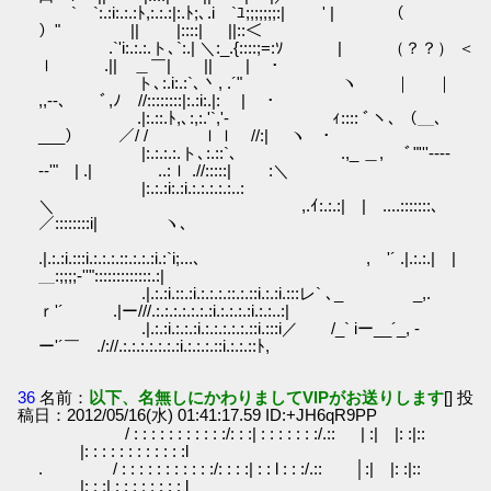
` `:.:i:.:.:ﾄ,:.:.:|:.ﾄ;､.i `ﾕ;;;;;;;:| ' | （
）" || |::::| ||::＜
.`'i:.:.:.ト､`:.| ＼:_.{::::;=:ｿ | （？？） ＜
ｌ .|| ＿￣| || | ･
ト､:.i:.:`､丶, .´" ヽ ｜ ｜
,,-‐､ ﾞ,ﾉ //::::::::|:.:i:.|: | ･
.|:.::.ﾄ,､:,:.'`,'- ｨ:::: ﾞヽ､ （＿､
___） ／/ / ￣ ｌｌ //:| ヽ ･
|:.:.:.:.ト､:.::`､ .,_ ＿, ﾞ"'''‐---
-‐'" | .| ..:ｌ .//:::::| :＼
|:.:.:i:.:i.:.:.:.:.:..:
＼ ,.ｲ:.:.:| | ....:::::::､
／::::::::i| ヽ､
.|.:.:i.:::i.:.:.:.::.:.:.:i.:`i;...､ , '´ .|.:.:.| |
＿:;;;;-''":::::::::::::.:|
.|.:.:i.::.:i.:.:.:.::.:.::i.:.:i.:::レ` ､_ _,.
ｒ'´ .|ー///.:.:.:.:.:.:.:i.:.:.:.:i.:.:..:|
.|.:.:i.:.:.:i.:.:.:.:.:.::i.:::i／ /_` iー__´_, -
ー'´￣ ./://.:.:.:.:.:.:.:i.:.:.:.::i.:.:.::ﾄ,
36
名前：
以下、名無しにかわりましてVIPがお送りします
[] 投
稿日：2012/05/16(水) 01:41:17.59 ID:+JH6qR9PP
/ : : : : : : : : : : :/: : :| : : : : : : :/.:: | :| |: :|::
|: : : : : : : : : : : :l
. / : : : : : : : : : : :/: : : :| : : l : : :/.:: │:| |: :|::
|: : :| : : : : : : : : l