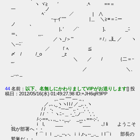
ヽ ヾ≧ ′ .ﾍ ==＝
一 ノ
ﾍ´ ／ | ∧
ゝｰ┬イ'''" |＿ ＼≧≡＝ﾆー
ノ ､
|､′ ／´ ]､￣ _ﾆ
＝､ ,,..
／ヽ_/＞'" 〃/」,,廴 ／ ヽ
＼-‐ﾆ´
／ 「 ﾍ ≦
〆 / /_ο _z
＼ ／ / ｛二＝ｰ
'"´
／ ＼、
_..,､_
44
名前：
以下、名無しにかわりましてVIPがお送りします
[] 投
稿日：2012/05/16(水) 01:49:27.98 ID:+JH6qR9PP
,.. -─ '''''' ─- .､,
／,.､,_ヽヽl l / ／_,. ､ヽ
/ / -､｀''ー─'''´,. - ', ',
/ / ｀｀ヽﾆｰ＿ ‐_',ノ´´ ', ',
/‐;‐==､､,,_ ､..__. _,,､､==‐;‐',
. i l, ___｀` "´___ .,! li ようこそ
我が部署へ・・
ｆ⌒ｌｌ _.._-‐｡-､ ｉ i ,r‐｡‐-_.._ ｌl⌒i 部長の
鷲巣だ・・