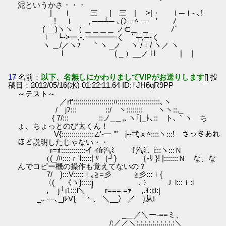
泥というかさ・・・
| ｌ 三 | 三 | >|・ ｌ─ｌ- ､!
_! ｌ , ──┴─ ､(〉ｰﾍ ー ′ ﾉ
( __)ヽヽ （ ＿＿＿＿ ノ⊂＿_＿_ ﾉ´
ｌ └‐>━,‐､━━━━く ` ┬,─‐く
ヽ ＿/／ヽﾌ ｀ヽ _ノ ヽ /ｌ/ ヽ／ ヽ
l ( _ ）__ノ l l | |
17
名前：
以下、名無しにかわりましてVIPがお送りします
[] 投
稿日：2012/05/16(水) 01:22:11.64 ID:+JH6qR9PP
～テスト～
／rf’::::::::::::::::::::ﾊ:::::::::::::::::::::､ヽ
/ jﾌ::: ::/ ヽ:::::::: ヽヽ::._
{ 7/::: ::ノ_＿,､ヽ｢|_ﾄ､:: ト､｀ヽ ち
ょ、ちょっとのび太くん！
V{::::::::::::::::∠'-一 '" j‐-弌ｘﾍ::::ヽ:::! さっきあれ
ほど説明したじゃない・・
r=ｫ::::::::::::イ ｨfr汽ﾐ f'汽ﾐ､ i:::ヽ:::Ｎ
（(_/ﾊ::::ｒ'l:::::|〃｛┘} ｛-ﾘ }! |:::::::Ｎ な、な
んでコピー機の操作も覚えてないの？
7/ }:::V:::::ｌ｡≧=彡 ≧彡:::ｉ{
〈( 《ヽ}:::::j . 〉 Ｊ l:::ｉ:l
,ゞ j┘i1:::l＼゜ r=== =ｧ ,.ｲ:i:l:|
_,. -‐-､_jﾚV{ 丶、 ＼__冫 ／ }从!
_＿／＼ー‐==ミ、
/:／／＼:.:.:.:.:.:.:.:.:.:＼