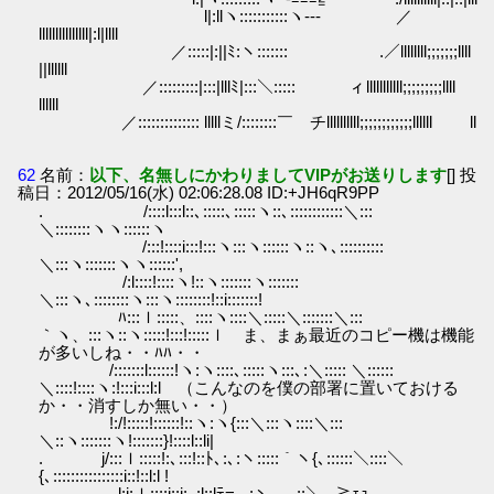
l|:llヽ:::::::::::ヽ--- ／
lllllllllllllll|:l|llll
／:::::|:||ﾐ:ヽ::::::: .／llllllll;;;;;;;llll
||llllll
／:::::::::|:::|lllﾐ|:::＼::::: ィlllllllllll;;;;;;;;;llll
llllll
／:::::::::::::: lllllミ/::::::::￣ チllllllllll;;;;;;;;;;;;llllll ll
62
名前：
以下、名無しにかわりましてVIPがお送りします
[] 投
稿日：2012/05/16(水) 02:06:28.08 ID:+JH6qR9PP
. /::::l:::l::､:::::､:::::ヽ::､::::::::::::＼:::
＼::::::::ヽヽ::::::ヽ
/:::!::::i:::!:::ヽ:::ヽ::::::ヽ::ヽ､::::::::::
＼:::ヽ:::::::ヽヽ::::::',
/:l::::!::::ヽ!::ヽ:::::::ヽ:::::::
＼:::ヽ､::::::::ヽ:::ヽ::::::::!::i:::::::!
ﾊ:::ｌ:::::、::::ヽ::::＼:::::＼:::::::＼:::
｀ヽ、:::ヽ::ヽ:::::!:::!:::::ｌ ま、まぁ最近のコピー機は機能
が多いしね・・ﾊﾊ・・
/:::::::l::::::!ヽ:ヽ::::､:::::ヽ:::､:＼::::: ＼::::::
＼::::!::::ヽ:!:::i:::l:l （こんなのを僕の部署に置いておける
か・・消すしか無い・・）
!:/!:::::!::::::!::ヽ:ヽ{:::＼:::ヽ::::＼:::
＼::ヽ:::::::ヽ!:::::::}!::::l::li|
. j/:::ｌ:::::!:､:::!::ﾄ､:､:ヽ:::::｀ヽ{､::::::＼::::＼
{､::::::::::::::::i::!::l:l !
l:i:ｌ::::i::i:､:l::lﾃ=-､:ヽ､_､::＼_,≧ｪｭ､_､