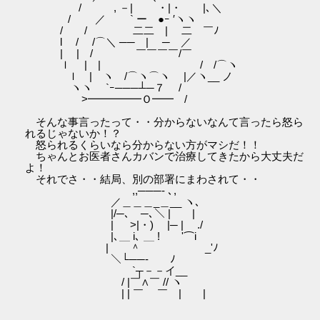
/ , －| ・|・ |､＼
/ ／ ` ー ●ｰ ′ヽヽ
/ / 二二 | 二 ￣ﾉ
l / /⌒＼ ── | ─ ／
| | / ￣￣￣￣/￣
ｌ | | / /⌒ヽ
ｌ | ヽ /⌒ヽ⌒ヽ |／ヽ__ ノ
ヽヽ `ｰ───┴─７ /
>━━━━━Ｏ━━ /
そんな事言ったって・・分からないなんて言ったら怒ら
れるじゃないか！？
怒られるくらいなら分からない方がマシだ！！
ちゃんとお医者さんカバンで治療してきたから大丈夫だ
よ！
それでさ・・結局、別の部署にまわされて・・
,,───- ､,
／＿＿＿_＿__ ヽ､
|/─､ ─､＼ | |
| >|・) |─ | ./
|､＿ i､ ＿ ! '⌒i
| ＾ _'ﾉ
＼└──- ﾉ
`┬－－イ__
/ |￣∧￣ // ヽ
| | ￣ ￣ | |