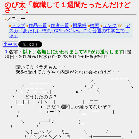
のび太「就職して１週間たったんだけど
さ・・」
メニュー
●
トップ
作品一覧
作者一覧
掲示板
検索
リンク
ア
■
■
■
■
■
■
SS：
スカ「あたしは惣流･ｱｽｶ･ﾗﾝｸﾞﾚｰ。ごく普通の中学生でし
ゅ」
大
小
中
1
名前：
以下、名無しにかわりましてVIPがお送りします
[] 投
稿日：2012/05/16(水) 01:02:33.90 ID:+JH6qR9PP
聞いてよドラえもん・・
666社受けてようやく内定がとれた会社だけど・・
＿＿＿＿
＿＿＿＿ ／、 ＼
ゝ／＿＿＿＿___ヽ /．ﾉ─ ､ ヽ
/ | / ─ 、─ ､| ●- ´ ＼
ヽ どうしたのさ？
| __|─| / | ヽ | __| 二二
i i まだ１週間しか経ってないぞ？
（ ─ oー ´ヽ （__ ── |
!
ヽ , ──┘ﾉ ( _
! /
＼ ( ＿,ヘ_/／ /)＿ ＼ / /
/ |／＼／/＾＼／ヽ ∋ _ ６━━━━━━、