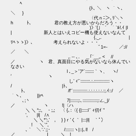
ﾍ
{ﾄ､ ＼ ヽ ｀ヽ、
＼ }
〈代ｎﾆ＞､ﾘ＼ヽ
hゝ ﾄ､ 君の教え方が悪いからだろう・・
)〉'{｣￣´ ｀`ﾙ!.ｲ |l
| ゝ 新人とはいえコピー機も使えないなんて
{._,. |
ﾘﾍゝゝ}〉、 考えられないよ・・・
ﾞ1=‐ ／://
／ ＼
,. -‐ ､. ＿｢´__,. < //
／ ヽ 君、真面目にやる気がないなら休んでい
なさい
l ､_＞'ア´:::::::｀ヽ、 ヽ/
′ ヽ
し' ｨ'´::::::::.:.:::::::::::::ヽ
/ |ﾄ､
ﾄ､ /f'´::::::::::::.:.:.:.:.:.:.:;.ｲ::/ ／
｀ヽ、 ||rﾍ
､;丶 7|::::::;:､::::::::::::;:∠._|/
／ ヽ !|〈ハ
＼ ＼ “;:, ・;,; 〈 {､:〈{ {|:::::i'´ ｨ仞ｲ '′
', |l| /∧
＼ ＼*’:,' , } }ｒ'く｀ |:::|l| ｀ﾟ冫
! ＼`′',
､ ` ＼∵;;･ /:::::::ヽ|::|､l! /
／ l ＼ !