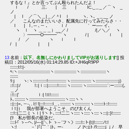
するな！』とか言ってぶん殴られたんだよ！
ｌ / 三. | 三 | l⊂._＿_ ／⌒ヽ _
ノ
| l ／⌒＼＿|＿／＾l ｌ ヽ. ヽ､ _＿__ ノ
／ こんなのまだいいさ、配属先に行ってみたらさ・・
l | l , ─ ､－ ､ ｌ / ｀ ー── イ､
ヽ ｌ ヽ ＿＿＿）__ ／ / /|／＼／ ヽ
〉━━━O━━━´⌒ヽ / | ｌ |
/ ／ ヽ ｌ l
/ | | |
13
名前：
以下、名無しにかわりましてVIPがお送りします
[] 投
稿日：2012/05/16(水) 01:14:29.85 ID:+JH6qR9PP
:::::::l:!:|‐
ﾍ:ヽ::::::::::::::::::::::::::::ヽ:::::::::::::::::::ヽ::::::::::::::::::::::ヽ
:::::::
ﾘ:j ヽ:ヽ::::::::::::!::::::::::::::::ヽ::::::::::::::::::ヽ::::::::::::::::::::j｝
::!:::|:/ !::|ｌ:::|::::::::!:::::::ヽ::::::::::ヽ::::::::::::::::::`:ー:::::::(､
＿ノ
::!:::|' ｌ:| !:l:!:::::::
ﾄ､:::::::::ヽ:::::::::::::::::::::::::::::::ヽ:::::ヽヽ
::|:::|=､－-､. l:! !|:::!:::::::l＿､:::::::::ヽ:::::::::::::ヽ::::::::ﾄ::!:::::::
ｌ!:}） 我が部署へようこそ、のび太くん
:::!::|二二ミヽｌ| ﾘヽト､::::!二二ヽ:::::ヽ:::::ヽ::::ヽ:::|::}!:::::::
{ﾘ 私が部長の藍染だ。
::::ﾄ｢ ゝ--ヘ. |/─‐||＼ト ゝ-- 'フヽ〉:::::!::ト{l:|!:::::::ﾉ!:!
ヽ:! －' |｢|￣｀|ﾄ､ ー‐ ノ |ﾍ::j:ﾄ /ﾘ:::::::j ｊﾉ 早