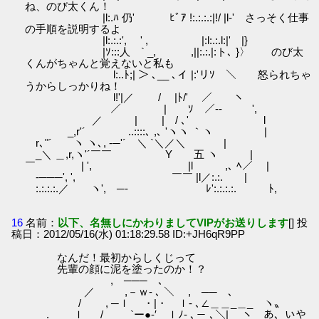
ね、のび太くん！
|l:.ﾊ 仍' ﾋﾞｱ !:.:.:.:|!/ |l‐' さっそく仕事
の手順を説明するよ
|l:.:.:', ゞ' , |:l:.:.l:|' |}
|ｿ:::人 ` _, ,||:.:.|:ト､ }〉 のび太
くんがちゃんと覚えないと私も
l:..ﾄ;| ＞ ､__ ､イ |:'リｿ ＼ 怒られちゃ
うからしっかりね！
l!'|／ / |ﾄ/' ／ ヽ
／ | ｿ ／-‐ ',
／ | | / ､' l
_,r'´ ..::::､ ,､ 'ヽヽ ｀ヽ |
r､"´ ヽ ヽ､, -─'´ ＼ `＼／＼ |
_＼ ＿,r,ヽ'´￣￣ Y 五 ヽ |
￣ | ', |l ,､ ﾍ／ |
-───', ', ￣￣ |l／:.:. |
:.:.:.:.／ ヽ', ─- ﾚ':.:.:.:. ﾄ,
16
名前：
以下、名無しにかわりましてVIPがお送りします
[] 投
稿日：2012/05/16(水) 01:18:29.58 ID:+JH6qR9PP
なんだ！最初からしくじって
先輩の顔に泥を塗ったのか！？
, ─── ､
／ ,－ｗ- ､ ＼ , ── ､
/ , ─ｌ ・|・ ｌ- ､∠＿＿_＿_ ヽ〟
. ｌ / `ー●-′ ｌﾉ- ､－ ､＼| ヽ あ、いや