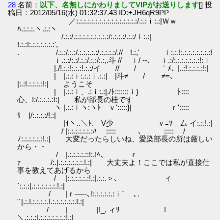
28
名前：
以下、名無しにかわりましてVIPがお送りします
[] 投
稿日：2012/05/16(水) 01:32:37.43 ID:+JH6qR9PP
／:.:.:.:.:.:.:.:.:.:.:.:.:.:.:.:/.:.:ｉ:.:|Ｗｗ
ﾊ.:.:.:.ヽ.:.:ヽ
/.:.:/.:.:.:.:.:.:.:.:.:/:.:.:.:/.:.:/ｉ:.:|
!.:.:!:.:.:.:.:.:.:',
. /.:.:/.:.:/.:.:.:.:.:/.:.:.:.:/.// !.:,' ｉ:.:.!:.:.:.:.:.:.:.:!
ｉ.:.:/:.:/.:.:/.:.:/:.:,.斗 // ｉ/ --､ ｉ.:/:.:.:.:.:.:.:!:ｉ
|./!.:.:!:.:.:!.:.:/イ // / ｀ﾒ､ |..:!.:.:.:.:!:|
| |.:.:ｉ:.:.:ｉ.:.:| |斗≠ / ≠=､
|:.:!.:.:.:.:!:| ようこそ
| |.:.:ｉ、.:ｉ:.:|./ﾄ:::::::ｉ} ﾄ::::
心、!:/.:.:.:.:!:| 私が部長の桂です
ヽ |.:.:ｉヽ:ヽﾄ ｖ':::::}| ｒ':::::
ﾘ |/:.:.:.:/!.:|
|ｲヽ..＼ﾄ. V少 ｖﾆｿ 厶 イ:.:.!.:|
/ |:.:.:.:.:.:.:ﾊ ::::: ､ ::::: /
ﾉ:.:.:.:.:.:!.:| 大変だったらしいね、愛染部長の所は厳しい
から・・
/ |.:.:.:.:.::!:.!ﾍ、 ｒ
ｧ /:.|.:.:.:.:.:.:.!.:| 大丈夫よ！ここでは私が直接仕
事を教えてあげるから
/ |:.:.:.:.:.:!.:|.:.:.＞､ ィ
´:.:.:|.:.:.:.:.:.:.!.:|
/ |ｒ―‐-､!:.:.:.:.:.:ｉ` ､.
'´|.:.!.:.:.:.:.!.:.:.:.:.:.:.!.:|
/ | |!_, ィﾘ !
＼.:.:.:|.:.:.:.:.:.:.:!.:|