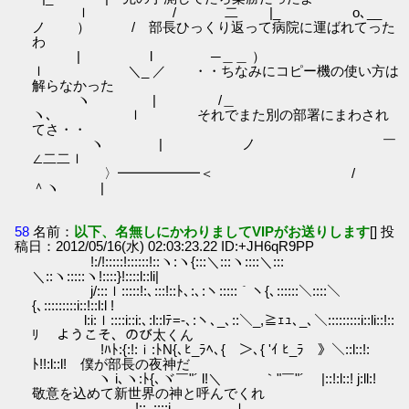
ｌ / 二 |_ o､__
ノ ） / 部長ひっくり返って病院に運ばれてった
わ
| l ─＿＿ ）
ｌ ＼_ ／ ・・ちなみにコピー機の使い方は
解らなかった
ヽ | /＿
ヽ､ ｌ それでまた別の部署にまわされ
てさ・・
ヽ | ノ ￣
∠二二ｌ
〉━━━━━━＜ /
＾ヽ |
58
名前：
以下、名無しにかわりましてVIPがお送りします
[] 投
稿日：2012/05/16(水) 02:03:23.22 ID:+JH6qR9PP
!:/!:::::!::::::!::ヽ:ヽ{:::＼:::ヽ::::＼:::
＼::ヽ:::::ヽ!::::}!::::l::li|
j/:::ｌ:::::!:､:::!::ﾄ､:､:ヽ:::::｀ヽ{､::::::＼::::＼
{､:::::::::i::!::l:l !
l:i:ｌ::::i::i:､:l::lﾃ=-､:ヽ､_､::＼_,≧ｪｭ､_､＼:::::::::i::li::!::
ﾘ ようこそ、のび太くん
!ﾊﾄ:{:!:ｉ:ﾄN{､ﾋ_ﾗﾍ､{ ＞､{ 'ｲ ﾋ_ﾗ 》＼::l::!:
ﾄ!!:l::l! 僕が部長の夜神だ
ヽ i､ヽ:ﾄ{､ヾ￣"´ l!＼ ｀"￣"´ |::!:l::! j:ll:!
敬意を込めて新世界の神と呼んでくれ
!::､::::i ｌ