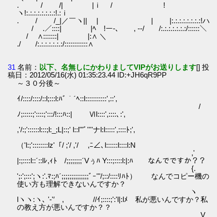
. / /| |ｉ / !
ヽ!:.:.:.:.:.:.:.:!.:ｉ
. / /_|／￣ヽ|| | | |:.:.:.:.:.:.:.:!ハ
/ .／::::| |ﾍ !ー-､ , -‐/ /:.:.:.:.:.:.:/::::::＼
/ ∧:::::::| |:∧ ＼
./ /:.:.:.:.:.:.:/::::::::::::∧
31
名前：
以下、名無しにかわりましてVIPがお送りします
[] 投
稿日：2012/05/16(水) 01:35:23.44 ID:+JH6qR9PP
～３０分後～
ｲ/::::/::::/::l;:::l:ﾊﾞ｀´ﾍ::l:::::::::::',::',
/
ﾉ;:::::;'::::;':::/!:::ﾊ::| Ⅵl::::',::::､:',
,'/:;'::::::l:::;l:_;L|::;' l::l'"ﾞ''''ナl:l:::::',::::ﾄ;',
（'l:;'::::::::lz'「/ ;'/ ,'/ ,ﾆ∠､l::::::l::::l:N
,'
|:;::::l::´::lﾚ,ｨﾄ /;;;;;;;;´Vぅﾊ Y:::;::::l:|:ﾊ なんでですか？？
{.
';:';:::';ヽ:'.ﾏ:;ﾊ´;;;;;;;;;;;;;;ﾞｰ'"/;::/::::ﾘﾊﾄ） なんでコピー機の
使い方も理解できないんですか？
ヽ
lヽヽ:ヽ､ '‐'′ , //ｲ;::::;':'l|:lﾒ 私が悪いんですか？私
の教え方が悪いんですか？？
V