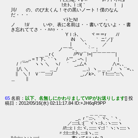
!:l!:ﾄ､ｌ::l{｀ ! j
川/ の、のび太くん！その黒いノート！僕のなん
だ・・・
ヾﾄ辷N! ‐
ノ !:l/ いや、表に名前は・・書いてないよ・・書
き忘れててさ・・ﾊﾊｯ・・
Yｌ:ﾄ､ ヾ＝＝r ﾉ/
iN ＼. ｀ ニ′／}'
丨 丶、 ／
ノ￣´"''‐ 、 ｀¨´￤
＿rく /癶V⌒!=|￣￣￣￣￣|
＿_,､=Ｔ下､｀`ヽ /‐''"_, -ヘ｜ ｜
/「￣´ ヽヽ ＼ ヽ/ ´ _,,厶ﾍ ∧=､､
|八 ＼ ＿_/ ＿,）ヽ＿＿＿/ ヽ ``=､､
∥ ＼ ! Ｖ´￣:::::/ _,ノk>､｀Ｔ!::::::":::＼
＿ ∥
65
名前：
以下、名無しにかわりましてVIPがお送りします
[] 投
稿日：2012/05/16(水) 02:11:17.84 ID:+JH6qR9PP
＿＿＿_
_,､ｒ'´:::‐､｀ヾ‐､｀丶、
／:::::l､:{⌒ヾヽ::ﾄ､:ヽ:::::ヽ
//!:::i:ｌ:!::ヾ､::::::ヾ::!｀ヽ:ヽ:::::ヽ
〃:!:l::::l!:ﾄ､::::liヽ､:::
ﾘ:!::i:::ヽ:ヽ::::i 書いておいた？