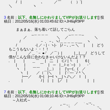
/ | ､ ／￣ （ ）`|
＼ ヽ
3
名前：
以下、名無しにかわりましてVIPがお送りします
[] 投
稿日：2012/05/16(水) 01:03:49.62 ID:+JH6qR9PP
まぁまぁ、落ち着いて話してごらん
_＿＿＿＿ _＿＿＿_
／ ＼ ／ ＼
/ － 、－､ ヽ/＿＿＿＿＿__ ヽ
/ -| ／・|・ヽ|- |ﾉ－､ , ─ ＼ | | どう
もこうもないよ・・！！
| ／＿ `－ ●-′ ／⌒）| |＿|___/ どうして
僕がこんな目に合わなきゃいけないんだよ！？
. | | ＿￣ | 二 | ⊂ﾉ | └ | 6 |
| | ￣ | ─ |＿/-ｃ`─) ） - ′
ヽ | ￣￣ |＿） | |‘┬─(、( ／
ヽ | ／（⌒|＼ | |`-`─- ´ﾉ＾＼
┝━／ /|~| |━l ヽ__|ヽ./＼／ l |
. | / | | | |／ | | |
7
名前：
以下、名無しにかわりましてVIPがお送りします
[] 投
稿日：2012/05/16(水) 01:08:10.46 ID:+JH6qR9PP
～入社式～
,. -‐ ､. ／ ￣｀~`''‐ ､
／ `' `'‐､