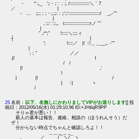
・ * ;,_ ';:・;∵；;, /::::::::::::::::＼｀7
／ |
‐ … ;;:;；;・;,:;:：;:';:':::::::::::::::::::::::::/ _,.-''"
|
, :;:∵;:,, i:::::::::::::::::::::rノ ''"
|
" ,:*‘;'' !:::::＼::;:ィ
┤ |
’; !::::／ |!〈!＿＿__,,. ‐''"
|
;；'' ／／
.|! l
/ /
|! ,'
!
| |! /
| 〈| ヽ
/
25
名前：
以下、名無しにかわりましてVIPがお送りします
[] 投
稿日：2012/05/16(水) 01:29:10.96 ID:+JH6qR9PP
そりゃ君が悪い！！
新人の基本は報告、連絡、相談の（ほうれんそう）だ
ぞ！
分からない時点でちゃんと確認しろよ！！
＿＿＿＿＿
. ／ /⌒＼/⌒ヽ