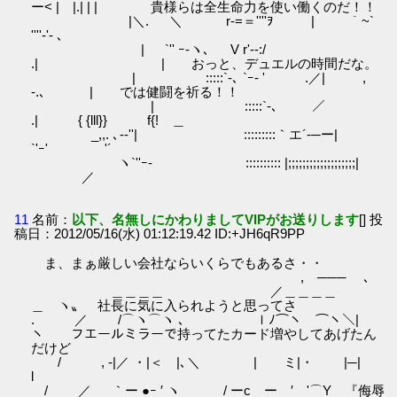
ー< | |.| | | 貴様らは全生命力を使い働くのだ！！
|＼. ＼ r‐=＝''''ｦ | ￣｀~`
''''‐'- ､
| `'' ｰ-ヽ､ V r'-‐:/
.| | おっと、デュエルの時間だな。
| :::::`‐､ `ｰ- ' .／| ,
-.､ | では健闘を祈る！！
| :::::`‐､ ／
.| { {lll}} f{! ＿
_,,. ､-‐''| :::::::::｀エ´-─ー|
`'ｰ' ゞ'´
ヽ`''ｰ- :::::::::: |;;;;;;;;;;;;;;;;;;;|
／
11
名前：
以下、名無しにかわりましてVIPがお送りします
[] 投
稿日：2012/05/16(水) 01:12:19.42 ID:+JH6qR9PP
ま、まぁ厳しい会社ならいくらでもあるさ・・
, ─── ､
＿＿＿＿ ／＿＿＿＿
＿ ヽ〟 社長に気に入られようと思ってさ
. ／ /⌒ヽ⌒ヽ ､ ｌﾉ⌒ヽ ⌒ヽ＼|
ヽ フエールミラーで持ってたカード増やしてあげたん
だけど
/ , -|／ ・|＜ |､＼ | ミ|・ |─|
l
/ ／ ｀ー ●ｰ ′ ヽ / ーc ー ′ '⌒Y 『侮辱