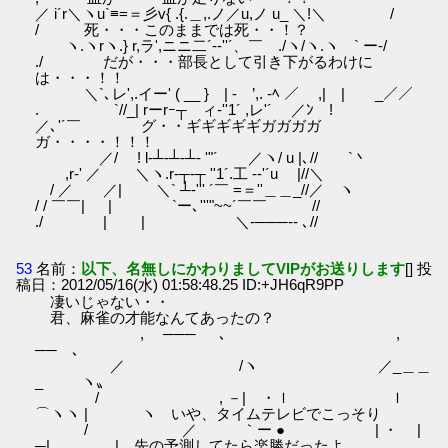
／ i´r＼ヽu`≡=＝彡v{ .{.＿,.ノ／u,ノ u_ ＼!＼ /
/ 死・・・このままでは死・・！？
ヽ.ヽrヽ.} r,ラ',ニニ二´-‐''´、￣ ./ヽ/ヽ.ヽ ` ー-/
./ だが・・・部長として引き下がるわけに
は・・・！！
＼`､レ',.イー' ( __ } | - ’,. ‐ﾍ ／ ,| | _／／
. `//_| rーrｰ┬ゝィ‐''1´ ,レ'´ ／ﾝ !
／､'´￣ グ・・ギギギギギガガガガ
ガ・・・・！！！
／/ ! l‐┴‐┴‐┴‐ '"´ ／ヽ/ u |､// `丶
,r‐' ／ ＼ヽ.r‐┬‐┬ ''1´.工 -‐'´u |//＼
/ ／ ／| ＼` ┴‐''' ´￣ =＝''＿＿_//／ ヽ
/ / ￣￣| | `ー､'''"~~´￣￣ //
./ | | ＼-───‐- ､//
53
名前：
以下、名無しにかわりましてVIPがお送りします
[] 投
稿日：2012/05/16(水) 01:58:48.25 ID:+JH6qR9PP
凄いじゃない・・
君、麻雀の才能なんてあったの？
, ─── ､ ,
── ､
／ /ヽ ／_＿＿
_ ヽ〟
/ , －| ・ｌ ｌ
⌒ヽヽ | ヽ いや、タイムテレビでこっそり
/ ／ ｀ー ● | ・ |
─|_ | 先の予測してたら楽勝だったよ