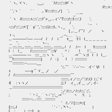
｀ヽ､ヾヽ、 .__,. ´/:/::::;':::lﾊ' ヽ
//:::∧:
｀',ヽ｀ ｀´ ,. 'l/:::::/::::ノ| ',
,. ' ´￣
｀ヽ //::::::::∧::::',:::ｿﾞr-_､..ィ'‐''7:::::/:::ﾄ::::',l ',
/ .＿ ,
-::::/':::',:::ﾊ´{´｀γ' ´', ':::::/,l::::ﾄ､ヽ､_ ',
{ ,..＿ /￣/ ／ ヽ
ｒ‐､ , -‐､＿ .＿
... ─────'── ------/ / / i ⌒ ｬ__ ﾘ l l＿＿＿＿＿＿
＿ '´, ` ` ヽ- ､
... ::::.::::,､::::::,､:::::::,､:::::::,､::::::::,､/ / .!ー l ﾘ::::::::::l
l 〈 !＿ /::::::::::::::::￣:::V ＾〉 ! ! '､＿
... ───── --- ::::＿:::ヽ ヽ ', ゝ‐<⌒ヽ::l l l l＿.
￣l::::::::::::::::::::::::::::j / - j l 〉::::::::::::
￣:::::::::::.‐-..........__
'::.￣ `-`--`ｰ--ゝイｰ' Ⅵ ! ゝ
ｨ ―--γ⌒ヾ＿ ノ .／
/ /::::::::::::::::::::::::::::::::::::::::::::::::::::::::￣
:::::::,ィ／:::／'::/::/,l（:,'ヾ
彳 :ヽヽノ ゝニﾌゝィ_ ,イ＿ .／, イ-
＿::::::::::::::::::::::::::::::::::::::::::::::::::
:／:/::::／/:::/:::,' ;:',
; ｀丶ﾆ_ ｀ヽ-' ';:',_-=' ' ´ ヽ ｿ. ;.￣
￣:::::::‐-:､､:::::＿::::::::::
' /:／/ {:::::ﾊ::{
{::::,.l ｀' ‐｀､'ﾍヽ、 ）
l. ; ）;::::l ∧