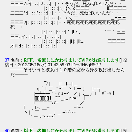
三三三ムイ: : :| :/ : : :| : |・・そうだ、死ねばいいんだ・・
| : |: : : :|＼: {＼乂三三三 i!三三三三
三三三/ :| : : :|/ : : : :| : |・・そうだ、死ねばいいんだ・・
| : |: : : :| : :ヽ＼ ￣ ＿Ξ三三
三三三,/| : |: : : : | : : : :| : |・・死死死死死死死死死死死死
死・・
| : | : : : |: : : :|｀ |lヽ、 ´￣｀ 三三
三三:,イ: :| : |: : : : | : : : :| : |
| : | : : : |: : : :| : |l |: |li:..、 三三三三
才il| :l : :| : |: : : : | : : : :| : |
37
名前：
以下、名無しにかわりましてVIPがお送りします
[] 投
稿日：2012/05/16(水) 01:42:59.03 ID:+JH6qR9PP
────そういうと彼女は１０階の窓から身を投げ出したん
だ────
_
ﾉ |_ ll__l---||＿
rj「ｌ＿_｀ｰ' ヽｌーｊ L---┐
|―┴┴―｀ｰｒｭ-‐<￣.ｨｊ .__ｊｌ ﾎﾟｰｯ！
|[][][][][][] i """ _..,,ｒr=''´ l
l￣￣￣￣/7-‐'´ ／
f ｊL-､ ＿-‐' -‐´~~
ヽ | ￣ ＿ｊ＿ -‐'~´~~
｀ー～´~~~~
40
名前：
以下、名無しにかわりましてVIPがお送りします
[] 投