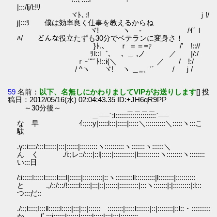
|:::/lj/l:!ﾘ
ヾﾄ､:! ｊ!/
j|:::ﾘ 僕は効率良く仕事を教えるからね
ヾ! ヽ ‐ /ｲ´ｌ
ﾊ/ どんな役立たずも30分でベテランに変身さ！
}ﾄ.、 ｒ ＝＝=ｧ /' !:://
ﾘl::l゛､ ､ ＿ ,ノ ／ |/:/
ｒｰ''"´ﾄ!::i{＼ ／ / !:/
/ ^ヽ ヾ! ヽ ＿,,、'´ / ｊ/
59
名前：
以下、名無しにかわりましてVIPがお送りします
[] 投
稿日：2012/05/16(水) 02:04:43.35 ID:+JH6qR9PP
～30分後～ ＿＿＿＿
＿──´:l:::::::::::::::::::::`──
な 早 ｲ:;:::у|:::::l:::|:::::|:::::＼::::::::::＼:::::ヽ:::こ
駄
.γ::i::::/:::l::::::|:::|::::::|:::::::::ヽ::::::::::ヽ:::::::ヽ::::::＼
ん く ./i:;レ::/::::|::l|:::::|:::::::::::|l:::::::::::ヽ::::::::ヽ::::::::
い:::目
/:i:::::!:::::l::::::l::::l|::::::|::::::::::|::ヽ:::::::::ll::::::::::|l::::::::|::::::::::
と .,/::/:::/!::::::l:::::|:::|::|::::::|::::::::::|:::ヽ:::::::|:|:::::::::|:l:::
つ:::だ::
./::;l::::;!:::ll::::::l:::::|:::|:::|::::::ゝ::::::::|:::::l:::::::|::|::::::::|::l::・::::::::::
か ,lﾞ:::i::::;:|::::::|::::::l:::::|:::|:::|:::::::::