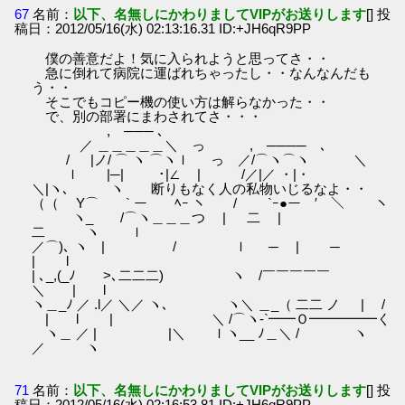
67
名前：
以下、名無しにかわりましてVIPがお送りします
[] 投
稿日：2012/05/16(水) 02:13:16.31 ID:+JH6qR9PP
僕の善意だよ！気に入られようと思ってさ・・
急に倒れて病院に運ばれちゃったし・・なんなんだも
う・・
そこでもコピー機の使い方は解らなかった・・
で、別の部署にまわされてさ・・・
, ─── ､
ゝ／ ＿＿＿＿＿＼ っ , ──── ､
/ |ノ/ ⌒ ヽ ⌒ヽｌ っ ／/⌒ヽ⌒ヽ ＼
ｌ |─| ･|∠ | /／|／ ・|・
＼|ヽ､ ヽ 断りもなく人の私物いじるなよ・・
（（ Y⌒ ` ー ﾍｰ ヽ / `ｰ●ー ′ ＼ ヽ
ヽ_ /⌒ヽ＿＿＿つ | 二 |
二 ヽ ｌ
／⌒)､ ヽ | / ｌ ─ | ─
| l
| ､_,(_ﾉ >､二二二) ヽ /￣￣￣￣￣
＼ | l
ヽ＿_ﾉ ／ .l／ ＼／ ヽ､ ヽ＼ ＿_（ 二二 ノ | /
| l | ＼ /⌒ヽ-`━━Ｏ━━━━━く
ヽ＿ ／ | |＼ ｌヽ__ ﾉ＿＼ / ヽ
／ ヽ
71
名前：
以下、名無しにかわりましてVIPがお送りします
[] 投
稿日：2012/05/16(水) 02:16:53.81 ID:+JH6qR9PP