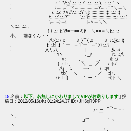
. 〃⌒V:.:/:.:.:.:.:ヾ:.:.:.:.:.:.)、:.:.:｀ヽ
. ﾘ.:.:.,.:⌒ヾ:.:.:.:.:.:.:.:.:.:.Y:::::｀^＼:.:.＼
/.:.:./:.:/Ｖ//∧:.:.:Y＼j:::::::::::::::{:.:.:.:.:}
. /:.:.:.:}:.:.{/"´ ',:.:.}:::::::::::::::::::::::;.:.:.:.:{
',:.:.:.:}:.:.{ |:.∧::::＼＼
＼:;.:.:.:.:.、
}ｉ.:.:.}:.}ﾘ=＝==ミj/ ,＼==＝＼j:.:.:.:
小、 雛森くん・・
八:{:.:ﾉ x====ミ }⌒{ ,x====ミ ﾘ:.}}:.:.!}
. {:.:.!:|:.{ ｀ー―‐‐ ′i `ー―‐‐'" 刈:.:.ﾘ
. 乂リ八 | 从:.:/
｀Yﾍ ､_j/ r':.:.:八
Ｖ:. ､_＿＿＿_, /!:.:./
}:.:ｉ:、 ＼_＿_／ /::|:./
八j :. ー‐ / .::|ﾘ
/:i:{ ＼ ／ ::|ﾄ､
. ｲi:ｉ:|{ ｀ ー‐ ´ .:::/}|:. ＼
18
名前：
以下、名無しにかわりましてVIPがお送りします
[] 投
稿日：2012/05/16(水) 01:24:24.37 ID:+JH6qR9PP
,. -､_
/｀二 ｀`
丶、
,.r'"´ ｀丶
ヽ
､ ｀丶､