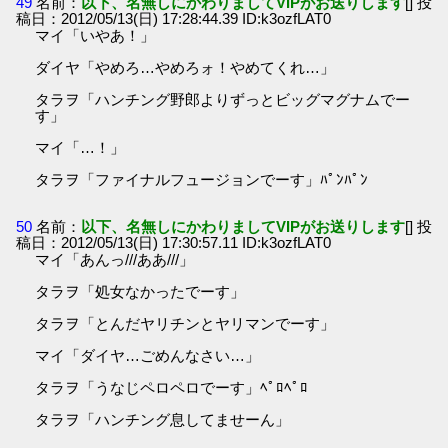
49
名前：
以下、名無しにかわりましてVIPがお送りします
[] 投
稿日：2012/05/13(日) 17:28:44.39 ID:k3ozfLAT0
マイ「いやあ！」
ダイヤ「やめろ…やめろォ！やめてくれ…」
タラヲ「ハンチング野郎よりずっとビッグマグナムでー
す」
マイ「…！」
タラヲ「ファイナルフュージョンでーす」ﾊﾟﾝﾊﾟﾝ
50
名前：
以下、名無しにかわりましてVIPがお送りします
[] 投
稿日：2012/05/13(日) 17:30:57.11 ID:k3ozfLAT0
マイ「あんっ///ああ///」
タラヲ「処女なかったでーす」
タラヲ「とんだヤリチンとヤリマンでーす」
マイ「ダイヤ…ごめんなさい…」
タラヲ「うなじペロペロでーす」ﾍﾟﾛﾍﾟﾛ
タラヲ「ハンチング息してませーん」