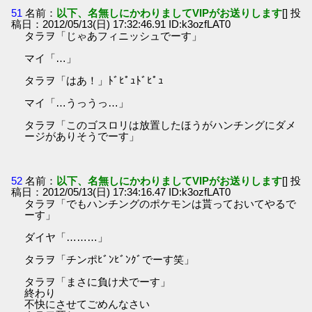
51
名前：
以下、名無しにかわりましてVIPがお送りします
[] 投
稿日：2012/05/13(日) 17:32:46.91 ID:k3ozfLAT0
タラヲ「じゃあフィニッシュでーす」
マイ「…」
タラヲ「はあ！」ﾄﾞﾋﾟｭﾄﾞﾋﾟｭ
マイ「…うっうっ…」
タラヲ「このゴスロリは放置したほうがハンチングにダメ
ージがありそうでーす」
52
名前：
以下、名無しにかわりましてVIPがお送りします
[] 投
稿日：2012/05/13(日) 17:34:16.47 ID:k3ozfLAT0
タラヲ「でもハンチングのポケモンは貰っておいてやるで
ーす」
ダイヤ「………」
タラヲ「チンポﾋﾞﾝﾋﾞﾝｸﾞでーす笑」
タラヲ「まさに負け犬でーす」
終わり
不快にさせてごめんなさい