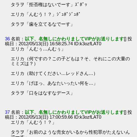
タラヲ「拒否権はないでーす」ｽﾞﾎﾟｯ
エリカ「んむう！？」ｼﾞｭﾎﾟｼﾞｭﾎﾟ
タラヲ「歯を立てるなでーす」
36
名前：
以下、名無しにかわりましてVIPがお送りします
[] 投
稿日：2012/05/13(日) 16:58:25.74 ID:k3ozfLAT0
エリカ「んむぅ…んむぅ」
エリカ（何ですの？この子どもは？そ、それにこの大量の
ミミズは？）
エリカ（助けてください…レッドさん…）
エリカ「げほっ、あなたいったい何を…」
タラヲ「口をはなすなデース」
37
名前：
以下、名無しにかわりましてVIPがお送りします
[] 投
稿日：2012/05/13(日) 17:00:59.66 ID:k3ozfLAT0
エリカ「んむう！？」
タラヲ「お前のような売女がいるから性犯罪がたえないん
でーす」