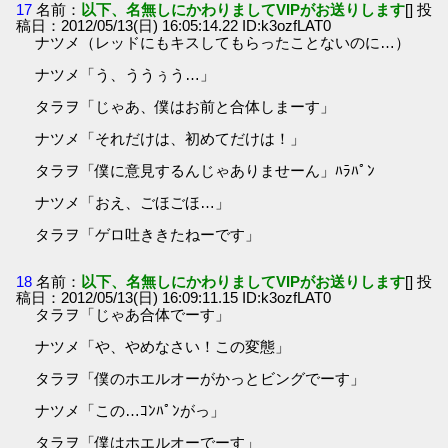
17
名前：
以下、名無しにかわりましてVIPがお送りします
[] 投
稿日：2012/05/13(日) 16:05:14.22 ID:k3ozfLAT0
ナツメ（レッドにもキスしてもらったことないのに…）
ナツメ「う、ううぅう…」
タラヲ「じゃあ、僕はお前と合体しまーす」
ナツメ「それだけは、初めてだけは！」
タラヲ「僕に意見するんじゃありませーん」ﾊﾗﾊﾟﾝ
ナツメ「おえ、ごほごほ…」
タラヲ「ゲロ吐ききたねーです」
18
名前：
以下、名無しにかわりましてVIPがお送りします
[] 投
稿日：2012/05/13(日) 16:09:11.15 ID:k3ozfLAT0
タラヲ「じゃあ合体でーす」
ナツメ「や、やめなさい！この変態」
タラヲ「僕のホエルオーがかっとビングでーす」
ナツメ「この…ｺﾝﾊﾟﾝがっ」
タラヲ「僕はホエルオーでーす」