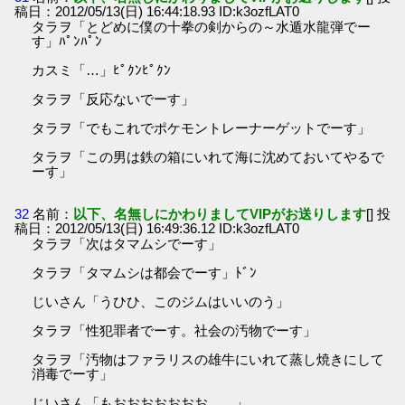
稿日：2012/05/13(日) 16:44:18.93 ID:k3ozfLAT0
タラヲ「とどめに僕の十拳の剣からの～水遁水龍弾でー
す」ﾊﾟﾝﾊﾟﾝ
カスミ「…」ﾋﾟｸﾝﾋﾟｸﾝ
タラヲ「反応ないでーす」
タラヲ「でもこれでポケモントレーナーゲットでーす」
タラヲ「この男は鉄の箱にいれて海に沈めておいてやるで
ーす」
32
名前：
以下、名無しにかわりましてVIPがお送りします
[] 投
稿日：2012/05/13(日) 16:49:36.12 ID:k3ozfLAT0
タラヲ「次はタマムシでーす」
タラヲ「タマムシは都会でーす」ﾄﾞﾝ
じいさん「うひひ、このジムはいいのう」
タラヲ「性犯罪者でーす。社会の汚物でーす」
タラヲ「汚物はファラリスの雄牛にいれて蒸し焼きにして
消毒でーす」
じいさん「もおおおおおおお……」