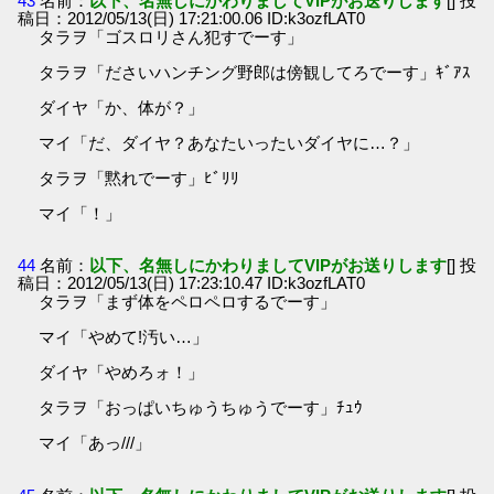
43
名前：
以下、名無しにかわりましてVIPがお送りします
[] 投
稿日：2012/05/13(日) 17:21:00.06 ID:k3ozfLAT0
タラヲ「ゴスロリさん犯すでーす」
タラヲ「ださいハンチング野郎は傍観してろでーす」ｷﾞｱｽ
ダイヤ「か、体が？」
マイ「だ、ダイヤ？あなたいったいダイヤに…？」
タラヲ「黙れでーす」ﾋﾞﾘﾘ
マイ「！」
44
名前：
以下、名無しにかわりましてVIPがお送りします
[] 投
稿日：2012/05/13(日) 17:23:10.47 ID:k3ozfLAT0
タラヲ「まず体をペロペロするでーす」
マイ「やめて!汚い…」
ダイヤ「やめろォ！」
タラヲ「おっぱいちゅうちゅうでーす」ﾁｭｳ
マイ「あっ///」