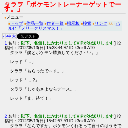
タラヲ「ポケモントレーナーゲットでー
す。」
メニュー
●
トップ
作品一覧
作者一覧
掲示板
検索
リンク
ハ
■
■
■
■
■
■
SS：
ルヒ「メリークリスマス！」
大
小
中
1
名前：
以下、名無しにかわりましてVIPがお送りします
[] 投
稿日：2012/05/13(日) 15:38:44.97 ID:k3ozfLAT0
タラヲ「僕とポケモン勝負してくださ～い。」
レッド「…」
タラヲ「もらったで～す。」
レッド「…!?」
タラヲ「じゃあさよならデース。」
レッド「ま、待て！」
2
名前：
以下、名無しにかわりましてVIPがお送りします
[] 投
稿日：2012/05/13(日) 15:42:57.93 ID:k3ozfLAT0
タラヲ「なんですか。ポケモンくれるって言うのはうそで