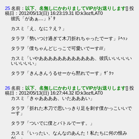
25
名前：
以下、名無しにかわりましてVIPがお送りします
[] 投
稿日：2012/05/13(日) 16:23:19.31 ID:k3ozfLAT0
彼氏「があぁ…」ﾄﾞﾀ
カスミ「え、なに？え？」
タラヲ「勢いつけ過ぎて木刀折れちゃったでーす」ﾃﾍｯ♪
タラヲ「僕ちゃんどじっこで可愛いでーす///」
カスミ「いやああああああああああああ、彼氏いいいいい
いいいいい」
タラヲ「きんきんうるせーから黙れでーす」ｻﾞｸｯ
26
名前：
以下、名無しにかわりましてVIPがお送りします
[] 投
稿日：2012/05/13(日) 16:27:44.32 ID:k3ozfLAT0
カスミ「きゃああああ、いたあああい」
タラヲ「折れた木刀で思いっきり足を刺す僕かっこいいで
ーす」
タラヲ「ついでに僕とバトルでーす。」
カスミ「いったい、なんなのあんた！私たちに何の恨み
が…」