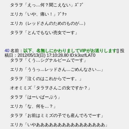
タラヲ「えっ…何？聞こえない」ｽﾞﾌﾞ
エリカ「いや、痛い！」ﾌﾞﾁｯ
エリカ（レッドさんのためのものが…）
タラヲ「とんでもない売女でーす」
40
名前：
以下、名無しにかわりましてVIPがお送りします
[] 投
稿日：2012/05/13(日) 17:10:28.80 ID:k3ozfLAT0
タラヲ「くう…シグナルビームでーす」
エリカ「ううっ…レッドさん…ごめんなさい…」
タラヲ「泣くのはこれからでーす。」
オオミミズ「タラヲさんこの女ですか？」
タラヲ「はーいばーぶう」
エリカ「な、何を…？」
タラヲ「お前はミミズの子でも産んでろでーす」
エリカ「いやああああああああああああああああ」