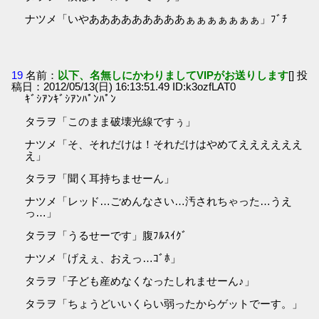
ナツメ「いやあああああああああぁぁぁぁぁぁぁ」ﾌﾞﾁ
19
名前：
以下、名無しにかわりましてVIPがお送りします
[] 投
稿日：2012/05/13(日) 16:13:51.49 ID:k3ozfLAT0
ｷﾞｼｱﾝｷﾞｼｱﾝﾊﾟﾝﾊﾟﾝ
タラヲ「このまま破壊光線ですぅ」
ナツメ「そ、それだけは！それだけはやめてええええええ
え」
タラヲ「聞く耳持ちませーん」
ナツメ「レッド…ごめんなさい…汚されちゃった…うえ
っ…」
タラヲ「うるせーです」腹ﾌﾙｽｲｸﾞ
ナツメ「げえぇ、おえっ…ｺﾞﾎ」
タラヲ「子ども産めなくなったしれませーん♪」
タラヲ「ちょうどいいくらい弱ったからゲットでーす。」