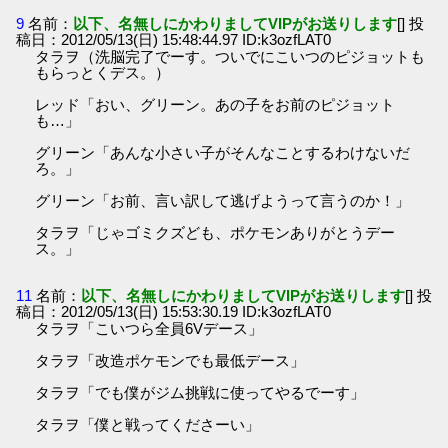
9
名前：
以下、名無しにかわりましてVIPがお送りします
[] 投
稿日：2012/05/13(日) 15:48:44.97 ID:k3ozfLAT0
タラヲ（洗脳完了でーす。ついでにこいつのピジョットも
もらっとくデス。）
レッド「おい、グリーン。あの子をお前のピジョット
も…」
グリーン「あんな小さい子がそんなことするわけないだ
ろ。」
グリーン「お前、言い訳して逃げようって言うのか！」
タラヲ「じゃゴミクズども、ポケモンありがとうデー
ス。」
11
名前：
以下、名無しにかわりましてVIPがお送りします
[] 投
稿日：2012/05/13(日) 15:53:30.19 ID:k3ozfLAT0
タラヲ「こいつら全員6Vデース」
タラヲ「改造ポケモンでも最低デース」
タラヲ「でも僕がジム挑戦に使ってやるでーす」
タラヲ「僕と戦ってくださーい」