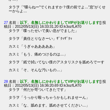
タラヲ「”喋らねー”でくれますか？僕の前でよ…”息”がくせ
ーからよ…
27
名前：
以下、名無しにかわりましてVIPがお送りします
[] 投
稿日：2012/05/13(日) 16:33:31.20 ID:k3ozfLAT0
タラヲ「喋ったせいで臭い息がでました」
タラヲ「責任とりなさーい」ｻﾞｸｯｻﾞｸｯ
カスミ「うぎゃあああああ」
カスミ「もう、痛めつけるのは…」
タラヲ「紙で拭いてない僕のアスタリスクを舐めろでーす
カスミ「そ、そんな汚いもの…」
28
名前：
以下、名無しにかわりましてVIPがお送りします
[] 投
稿日：2012/05/13(日) 16:36:20.69 ID:k3ozfLAT0
タラヲ「何だか苛ついてきたです」
タラヲ「うっかり殴っちゃうかもしれませーん」
カスミ「な、舐めます。舐めさせてください…」