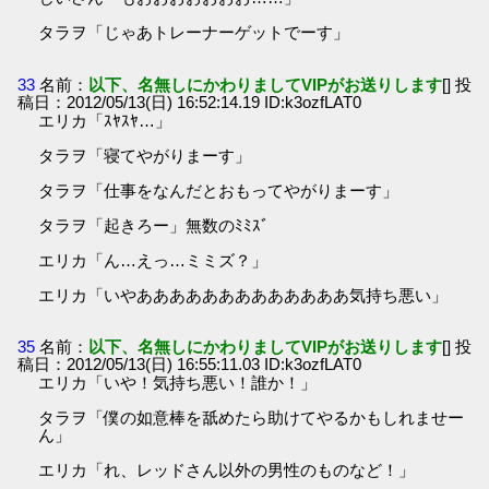
タラヲ「じゃあトレーナーゲットでーす」
33
名前：
以下、名無しにかわりましてVIPがお送りします
[] 投
稿日：2012/05/13(日) 16:52:14.19 ID:k3ozfLAT0
エリカ「ｽﾔｽﾔ…」
タラヲ「寝てやがりまーす」
タラヲ「仕事をなんだとおもってやがりまーす」
タラヲ「起きろー」無数のﾐﾐｽﾞ
エリカ「ん…えっ…ミミズ？」
エリカ「いやあああああああああああああ気持ち悪い」
35
名前：
以下、名無しにかわりましてVIPがお送りします
[] 投
稿日：2012/05/13(日) 16:55:11.03 ID:k3ozfLAT0
エリカ「いや！気持ち悪い！誰か！」
タラヲ「僕の如意棒を舐めたら助けてやるかもしれませー
ん」
エリカ「れ、レッドさん以外の男性のものなど！」