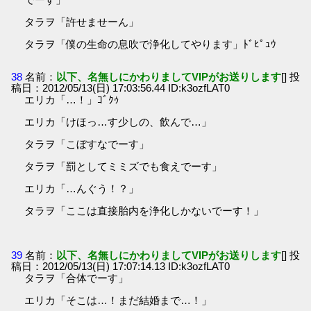
タラヲ「許せませーん」
タラヲ「僕の生命の息吹で浄化してやります」ﾄﾞﾋﾟｭｳ
38
名前：
以下、名無しにかわりましてVIPがお送りします
[] 投
稿日：2012/05/13(日) 17:03:56.44 ID:k3ozfLAT0
エリカ「…！」ｺﾞｸｩ
エリカ「けほっ…す少しの、飲んで…」
タラヲ「こぼすなでーす」
タラヲ「罰としてミミズでも食えでーす」
エリカ「…んぐう！？」
タラヲ「ここは直接胎内を浄化しかないでーす！」
39
名前：
以下、名無しにかわりましてVIPがお送りします
[] 投
稿日：2012/05/13(日) 17:07:14.13 ID:k3ozfLAT0
タラヲ「合体でーす」
エリカ「そこは…！まだ結婚まで…！」