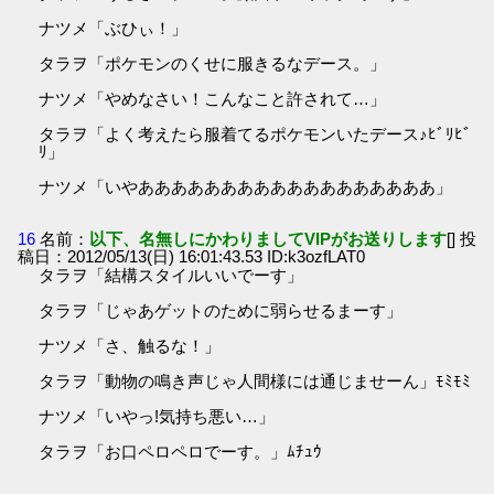
ナツメ「ぶひぃ！」
タラヲ「ポケモンのくせに服きるなデース。」
ナツメ「やめなさい！こんなこと許されて…」
タラヲ「よく考えたら服着てるポケモンいたデース♪ﾋﾞﾘﾋﾞ
ﾘ」
ナツメ「いやああああああああああああああああああ」
16
名前：
以下、名無しにかわりましてVIPがお送りします
[] 投
稿日：2012/05/13(日) 16:01:43.53 ID:k3ozfLAT0
タラヲ「結構スタイルいいでーす」
タラヲ「じゃあゲットのために弱らせるまーす」
ナツメ「さ、触るな！」
タラヲ「動物の鳴き声じゃ人間様には通じませーん」ﾓﾐﾓﾐ
ナツメ「いやっ!気持ち悪い…」
タラヲ「お口ペロペロでーす。」ﾑﾁｭｳ