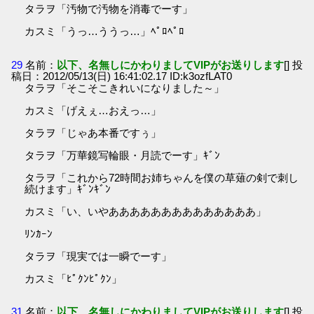
タラヲ「汚物で汚物を消毒でーす」
カスミ「うっ…ううっ…」ﾍﾟﾛﾍﾟﾛ
29
名前：
以下、名無しにかわりましてVIPがお送りします
[] 投
稿日：2012/05/13(日) 16:41:02.17 ID:k3ozfLAT0
タラヲ「そこそこきれいになりました～」
カスミ「げえぇ…おえっ…」
タラヲ「じゃあ本番ですぅ」
タラヲ「万華鏡写輪眼・月読でーす」ｷﾞﾝ
タラヲ「これから72時間お姉ちゃんを僕の草薙の剣で刺し
続けます」ｷﾞﾝｷﾞﾝ
カスミ「い、いやああああああああああああああ」
ﾘﾝｶｰﾝ
タラヲ「現実では一瞬でーす」
カスミ「ﾋﾟｸﾝﾋﾟｸﾝ」
31
名前：
以下、名無しにかわりましてVIPがお送りします
[] 投