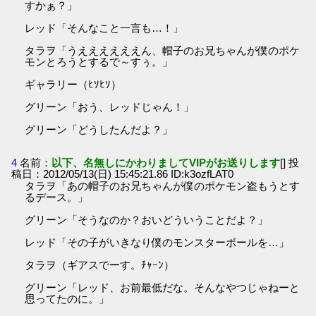
すかぁ？」
レッド「そんなこと一言も…！」
タラヲ「うええええええん、帽子のお兄ちゃんが僕のポケ
モンとろうとするで～すぅ。」
ギャラリー（ﾋｿﾋｿ）
グリーン「おう、レッドじゃん！」
グリーン「どうしたんだよ？」
4
名前：
以下、名無しにかわりましてVIPがお送りします
[] 投
稿日：2012/05/13(日) 15:45:21.86 ID:k3ozfLAT0
タラヲ「あの帽子のお兄ちゃんが僕のポケモン盗もうとす
るデース。」
グリーン「そうなのか？おいどういうことだよ？」
レッド「その子がいきなり僕のモンスターボールを…」
タラヲ（ギアスでーす。ﾁｬｰﾝ）
グリーン「レッド、お前最低だな。そんなやつじゃねーと
思ってたのに。」