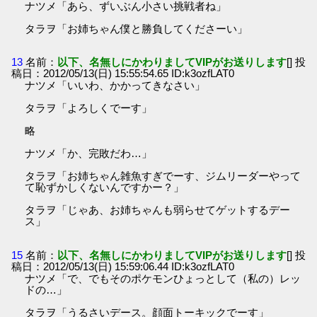
ナツメ「あら、ずいぶん小さい挑戦者ね」
タラヲ「お姉ちゃん僕と勝負してくださーい」
13
名前：
以下、名無しにかわりましてVIPがお送りします
[] 投
稿日：2012/05/13(日) 15:55:54.65 ID:k3ozfLAT0
ナツメ「いいわ、かかってきなさい」
タラヲ「よろしくでーす」
略
ナツメ「か、完敗だわ…」
タラヲ「お姉ちゃん雑魚すぎでーす、ジムリーダーやって
て恥ずかしくないんですかー？」
タラヲ「じゃあ、お姉ちゃんも弱らせてゲットするデー
ス」
15
名前：
以下、名無しにかわりましてVIPがお送りします
[] 投
稿日：2012/05/13(日) 15:59:06.44 ID:k3ozfLAT0
ナツメ「で、でもそのポケモンひょっとして（私の）レッ
ドの…」
タラヲ「うるさいデース。顔面トーキックでーす」