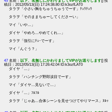
45
名前：
以下、名無しにかわりましてVIPがお送りします
[] 投
稿日：2012/05/13(日) 17:24:38.80 ID:k3ozfLAT0
タラヲ「小さい胸をちゅうちゅうでーす」ﾁｭｳﾁｭｳ
タラヲ「そのままちゅーしてくださーい」
マイ「いや…」
ダイヤ「やめろ…やめてくれ…」
タラヲ「強引にﾁｭｰでーす」
マイ「んぐう？」
47
名前：
以下、名無しにかわりましてVIPがお送りします
[] 投
稿日：2012/05/13(日) 17:26:42.04 ID:k3ozfLAT0
ダイヤ「…」
タラヲ「ハンチング野郎涙目でーす」
マイ「ダイヤ…見ないで…」
ダイヤ「…」ﾌﾙﾌﾙ
タラヲ「じゃあ…合体シーンを見せつけてやりマース」ﾇﾙｯ