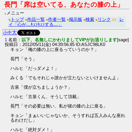
長門「席は空いてる、あなたの膝の上」
メニュー
●
トップ
作品一覧
作者一覧
掲示板
検索
リンク
レ
■
■
■
■
■
■
SS：
イ「心が…ｷｭﾝｷｭﾝする…」
大
小
中
1
名前：
以下、名無しにかわりましてVIPがお送りします
[sage]
投稿日：2012/05/11(金) 04:39:56.85 ID:ASJC98LK0
キョン「俺の膝の上に座るっていうのか？」
長門「そう」
ハルヒ「だっダメよ！」
みくる「でもそれじゃ誰かが立たないといけませんよ」
古泉「僕が立ちましょうか？」
ハルヒ「古泉くん、そうして頂戴」
長門「その必要は無い、私が彼の膝の上に座る」
キョン「まぁいいじゃないか、そうすれば五人みんな座れ
るわけだし」
ハルヒ「絶対ダメ！」