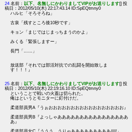
24
名前：
以下、名無しにかわりましてVIPがお送りします
[] 投
稿日：2012/05/10(木) 22:17:43.14 ID:SpEQtmny0
ハルヒ「そろそろね」
古泉「残すところ後10秒です」
キョン「まじではじまっちまうのかよ」
みくる「緊張しますー」
長門「……」
放送部『それでは部活対抗での乱闘を開始致しま
す！！！』
25
名前：
以下、名無しにかわりましてVIPがお送りします
[] 投
稿日：2012/05/10(木) 22:19:16.10 ID:SpEQtmny0
ということで戦いの火蓋は切られた。
俺はというとモニターに釘付けだ。
柔道部員男A『うぉおおおおおおおおおおおおおおおおお』
柔道部員男B『よっしゃああああああああああああああああ
あ』
柔道部員女C『ううう、うりゃあああああああああ/////」