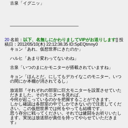
古泉「イグニッ」
――――――――――――――――
20
名前：
以下、名無しにかわりましてVIPがお送りします
[] 投
稿日：2012/05/10(木) 22:12:38.35 ID:SpEQtmny0
キョン「あれ、仮想世界にきたのか」
ハルヒ「あまり変わってないわね」
古泉「いつのまにかモニターが搭載されていますね」
キョン「ほんとだ。にしてもデカイなこのモニター。いつ
の間にか本棚が消されてるし」
放送部『それぞれの部室に巨大モニターを設置させていた
だきました。そのモニターを見れば、
今何が起こっているのかを把握することができます。
しかし確認は各部室の中でしかできないので注意してくだ
さい。この仮想世界では何をやっても結構です。
思う存分に戦ってください。それでは健闘をお祈りいたし
ます。実況は放送部が責任を持ってやらせていただきま
す』