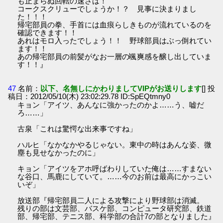
も止まらぬ回転の速さは！
コークスクリューでしょうか！？ 見事に決まりまし
た！！！
帰宅部員の拳、手首には血痕らしきものが流れているのを
確認できます！！
あれはモロ入ったでしょう！！ 野球部員はぶっ倒れてい
ます！！
あの帰宅部員の前髪がなお一層の颯爽感を醸し出していま
す！！』
47
名前：
以下、名無しにかわりましてVIPがお送りします
[] 投
稿日：2012/05/10(木) 23:02:29.78 ID:SpEQtmny0
キョン「アイツ、あんなに強かったのかよ……う、嘘だ
ろ……」
古泉「これは驚愕な出来事ですね」
ハルヒ「なかなかやるじゃない。東中の時はあんな姿、微
塵も見せなかったのに」
キョン「アイツをアホ呼ばわりしていた俺は……すまない
な谷口、馬鹿にしていて。……今のお前は最高にかっこい
いぞ」
放送部『帰宅部員二人による攻撃により野球部は消滅。
残りの部は文芸部、バスケ部、コンピュータ研究部、鉄道
部、帰宅部、テニス部、科学部の合計7の部となりました』