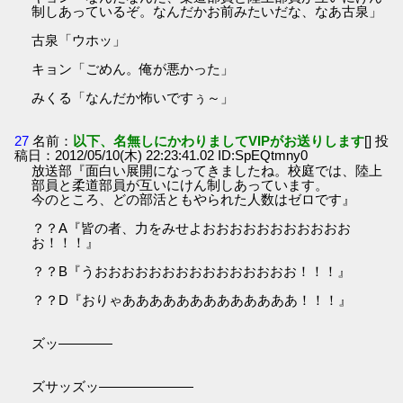
制しあっているぞ。なんだかお前みたいだな、なあ古泉」
古泉「ウホッ」
キョン「ごめん。俺が悪かった」
みくる「なんだか怖いですぅ～」
27
名前：
以下、名無しにかわりましてVIPがお送りします
[] 投
稿日：2012/05/10(木) 22:23:41.02 ID:SpEQtmny0
放送部『面白い展開になってきましたね。校庭では、陸上
部員と柔道部員が互いにけん制しあっています。
今のところ、どの部活ともやられた人数はゼロです』
？？A『皆の者、力をみせよおおおおおおおおおおお
お！！！』
？？B『うおおおおおおおおおおおおおおお！！！』
？？D『おりゃあああああああああああああ！！！』
ズッ――――
ズサッズッ―――――――