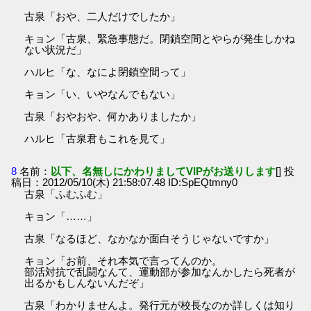
古泉「おや、二人だけでしたか」
キョン「古泉、緊急事態だ。閉鎖空間とやらが発生しかね
ない状況だ」
ハルヒ「な、なによ閉鎖空間って」
キョン「い、いやなんでもない」
古泉「おやおや、何かありましたか」
ハルヒ「古泉君もこれを見て」
8
名前：
以下、名無しにかわりましてVIPがお送りします
[] 投
稿日：2012/05/10(木) 21:58:07.48 ID:SpEQtmny0
古泉「ふむふむ」
キョン「……」
古泉「なるほど、なかなか面白そうじゃないですか」
キョン「お前、それ本気で言ってんのか。
部活対抗で乱闘なんて、運動部が参加なんかしたら死者が
出るかもしんないんだぞ」
古泉「わかりませんよ。発行元が校長なのか詳しくは知り