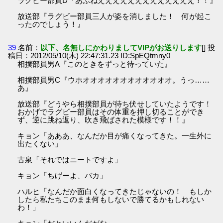
ラグビー部員D『あぶねえええええええええええええ！！』
放送部『ラグビー部員三人が姿を消しました！ 何が起こ
ったのでしょう！』
39
名前：
以下、名無しにかわりましてVIPがお送りします
[] 投
稿日：2012/05/10(木) 22:47:31.23 ID:SpEQtmny0
相撲部員男A『このときをずっと待っていた』
相撲部員男C『ウホオオオオオオオオオオオオ。うっ……
あ』
放送部『どうやら相撲部員が待ち伏せしていたようです！
おかげでラグビー部員はその体重を押し切ることができ
ず、逆に跳ね返り、吹き飛ばされた模様です！！』
キョン「あああ、なんだか目が痛くなってきた。一生外に
出たくない」
古泉「それではニートですよ」
キョン「ちげーよ、バカ」
ハルヒ「なんだか面白くなってきたじゃないの！ もしか
したら私たちこのまま何もしないで勝てるかもしれない
わ！」