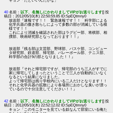
キョン「だといいんだがな」
40
名前：
以下、名無しにかわりましてVIPがお送りします
[] 投
稿日：2012/05/10(木) 22:50:59.85 ID:SpEQtmny0
放送部『速報です！！ 緊急速報です！！ 科学部による
化学兵器の撒き散らしによって多数の部が消滅している模
様です！！
これにより消滅を確認された部はラグビー部、将棋部、相
撲部、映画研究部となっております！！』
放送部『残る部は文芸部、野球部、バスケ部、コンピュー
タ研究部、鉄道部、帰宅部、バレーボール部、テニス部、
科学部の合計9の部となりました！！』
放送部『それと帰宅部ですが、帰宅部のうち三人がすでに
家に帰宅してしまったということで三人が自動的にいなく
なるという結果になりました。
よって帰宅部は残り学校内にいる二人だけとなります！！
それと化学兵器の拡散により各場所におかしな臭いが漂っ
ているので十分注意してください！！』
42
名前：
以下、名無しにかわりましてVIPがお送りします
[] 投
稿日：2012/05/10(木) 22:52:12.02 ID:SpEQtmny0
キョン「このモニターを見ている奴なんて部室にいる俺た