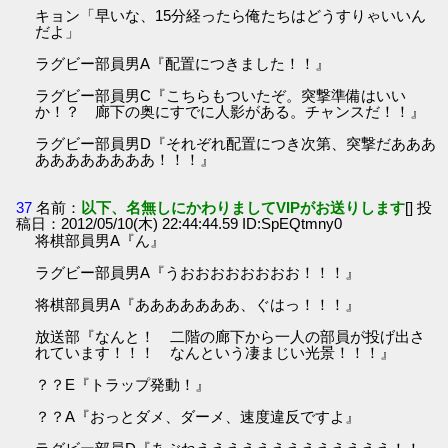
キョン「早いな、15分経ったら俺たちはどうすりゃいいん
だよ」
ラグビー部員男A『配置につきました！！』
ラグビー部員男C『こちらもついたぞ。突撃準備はいい
か！？ 廊下の奥にすでに人影がある。チャンスだ！！』
ラグビー部員男D『それぞれ配置につき次第、突撃だあああ
ああああああああ！！！』
37
名前：
以下、名無しにかわりましてVIPがお送りします
[] 投
稿日：2012/05/10(木) 22:44:44.59 ID:SpEQtmny0
将棋部員男A『ん』
ラグビー部員男A『うおおおおおおおお！！！』
将棋部員男A『あああああああ、ぐはっ！！！』
放送部『なんと！ 二階の廊下から一人の部員が投げ出さ
れています！！！ なんという凄まじい光景！！！』
？？E『トラップ発動！』
？？A『おっとダメ、ダーメ、速度違反ですよ』