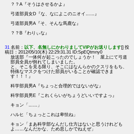
？？A『そうはさせるかよ』
弓道部員女D『な、なによこのニオイ……』
弓道部員男A『そ、そんな馬鹿な』
？？B『わりぃな』
31
名前：
以下、名無しにかわりましてVIPがお送りします
[] 投
稿日：2012/05/10(木) 22:29:31.31 ID:SpEQtmny0
放送部『一体何が起こったのでしょうか！ 屋上にて弓道
部員全員が倒れてしまいました。
と、そこを見る限り、そこにはなんらかのクスリをもち、
特殊なマスクをつけた部員がいることが確認できま
す！！！』
科学部員男A『ちょっと合理的ではないがな』
科学部員男E『これくらいがちょうどいいですよっ』
キョン「……」
ハルヒ「ちょっとこれは卑怯ね」
キョン「まあ科学部なんだし仕方はないと思うけれども
よ……なんだかな、ため息しかでねえぜ」