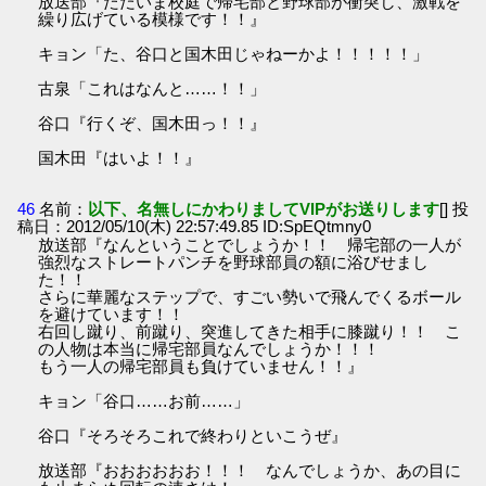
放送部『ただいま校庭で帰宅部と野球部が衝突し、激戦を
繰り広げている模様です！！』
キョン「た、谷口と国木田じゃねーかよ！！！！！」
古泉「これはなんと……！！」
谷口『行くぞ、国木田っ！！』
国木田『はいよ！！』
46
名前：
以下、名無しにかわりましてVIPがお送りします
[] 投
稿日：2012/05/10(木) 22:57:49.85 ID:SpEQtmny0
放送部『なんということでしょうか！！ 帰宅部の一人が
強烈なストレートパンチを野球部員の額に浴びせまし
た！！
さらに華麗なステップで、すごい勢いで飛んでくるボール
を避けています！！
右回し蹴り、前蹴り、突進してきた相手に膝蹴り！！ こ
の人物は本当に帰宅部員なんでしょうか！！！
もう一人の帰宅部員も負けていません！！』
キョン「谷口……お前……」
谷口『そろそろこれで終わりといこうぜ』
放送部『おおおおおお！！！ なんでしょうか、あの目に