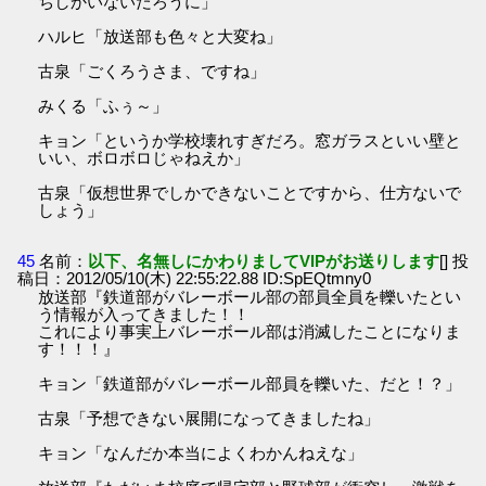
ちしかいないだろうに」
ハルヒ「放送部も色々と大変ね」
古泉「ごくろうさま、ですね」
みくる「ふぅ～」
キョン「というか学校壊れすぎだろ。窓ガラスといい壁と
いい、ボロボロじゃねえか」
古泉「仮想世界でしかできないことですから、仕方ないで
しょう」
45
名前：
以下、名無しにかわりましてVIPがお送りします
[] 投
稿日：2012/05/10(木) 22:55:22.88 ID:SpEQtmny0
放送部『鉄道部がバレーボール部の部員全員を轢いたとい
う情報が入ってきました！！
これにより事実上バレーボール部は消滅したことになりま
す！！！』
キョン「鉄道部がバレーボール部員を轢いた、だと！？」
古泉「予想できない展開になってきましたね」
キョン「なんだか本当によくわかんねえな」