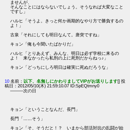
ませんが、
そんなことにはならないでしょう。そうなれば大変なこと
ですし」
ハルヒ「そうよ。きっと何か画期的なやり方で勝負するの
よ！」
古泉「それにしても明日なんて。唐突ですね」
キョン「俺も今聞いたばかりだ」
ハルヒ「とりあえず、みんな、明日は必ず学校に来るの
よ！ 来なかったら私刑の上に死刑だからねっ♪」
キョン「どっちにしろ明日は確実に死ぬだろうな」
10
名前：
以下、名無しにかわりましてVIPがお送りします
[] 投
稿日：2012/05/10(木) 21:59:10.07 ID:SpEQtmny0
―――次の日
キョン「ということなんだ、長門」
長門「……そう」
キョン「そ、そうだと！？ いまから部活対抗の乱闘が始