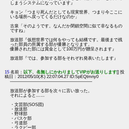
しまうシステムになっています』
キョン「つまり死んだとしても現実世界、つまり今ここに
いる場所へ戻ってくるだけなのか」
古泉「そのようです。なんだか閉鎖空間に似て非なるもの
ですね」
放送部『仮想世界では何をやっても結構です。最後まで残
った部員の所属する部が優勝となります。
優勝された部には賞金として100万円が贈呈されます』
放送部『では、参加する部をそれぞれ発表いたします』
15
名前：
以下、名無しにかわりましてVIPがお送りします
[] 投
稿日：2012/05/10(木) 22:07:04.27 ID:SpEQtmny0
―――――――――――――――――――
放送部が参加する部を次々に言い放った。
それによると……
・文芸部(SOS団)
・放送部
・野球部
・バスケ部
・弓道部
・ラクビー部