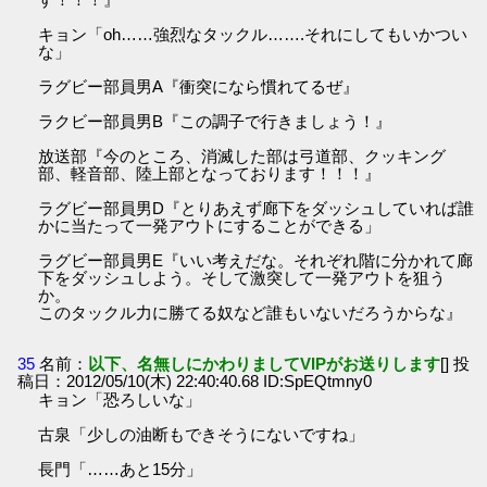
キョン「oh……強烈なタックル…….それにしてもいかつい
な」
ラグビー部員男A『衝突になら慣れてるぜ』
ラクビー部員男B『この調子で行きましょう！』
放送部『今のところ、消滅した部は弓道部、クッキング
部、軽音部、陸上部となっております！！！』
ラグビー部員男D『とりあえず廊下をダッシュしていれば誰
かに当たって一発アウトにすることができる」
ラグビー部員男E『いい考えだな。それぞれ階に分かれて廊
下をダッシュしよう。そして激突して一発アウトを狙う
か。
このタックル力に勝てる奴など誰もいないだろうからな』
35
名前：
以下、名無しにかわりましてVIPがお送りします
[] 投
稿日：2012/05/10(木) 22:40:40.68 ID:SpEQtmny0
キョン「恐ろしいな」
古泉「少しの油断もできそうにないですね」
長門「……あと15分」