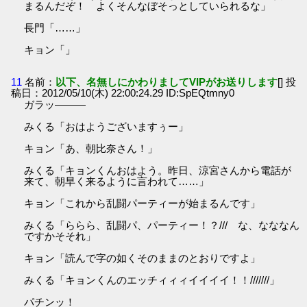
まるんだぞ！ よくそんなぼそっとしていられるな」
長門「……」
キョン「」
11
名前：
以下、名無しにかわりましてVIPがお送りします
[] 投
稿日：2012/05/10(木) 22:00:24.29 ID:SpEQtmny0
ガラッ―――
みくる「おはようございますぅー」
キョン「あ、朝比奈さん！」
みくる「キョンくんおはよう。昨日、涼宮さんから電話が
来て、朝早く来るように言われて……」
キョン「これから乱闘パーティーが始まるんです」
みくる「ららら、乱闘パ、パーティー！？/// な、なななん
ですかそそれ」
キョン「読んで字の如くそのままのとおりですよ」
みくる「キョンくんのエッチィィィイイイイ！！///////」
パチンッ！