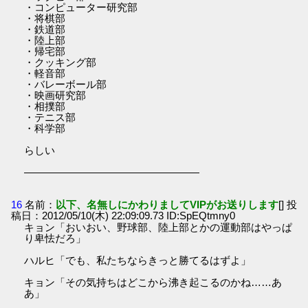
・コンピューター研究部
・将棋部
・鉄道部
・陸上部
・帰宅部
・クッキング部
・軽音部
・バレーボール部
・映画研究部
・相撲部
・テニス部
・科学部
らしい
―――――――――――――――――
16
名前：
以下、名無しにかわりましてVIPがお送りします
[] 投
稿日：2012/05/10(木) 22:09:09.73 ID:SpEQtmny0
キョン「おいおい、野球部、陸上部とかの運動部はやっぱ
り卑怯だろ」
ハルヒ「でも、私たちならきっと勝てるはずよ」
キョン「その気持ちはどこから沸き起こるのかね……あ
あ」