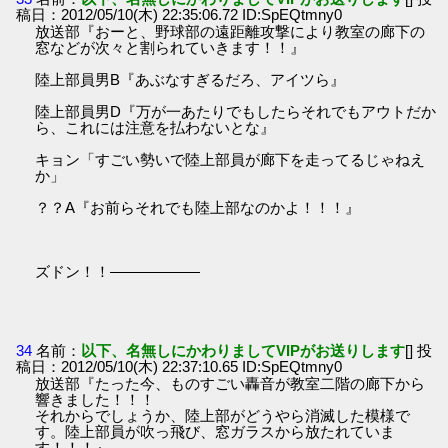
稿日：2012/05/10(木) 22:35:06.72 ID:SpEQtmny0
放送部『おーと、野球部の遠距離攻撃により教室の廊下の
窓などが次々と割られていきます！！』
陸上部員男B『あぶなすぎるだろ、アイツら』
陸上部員男D『万が一あたりでもしたらそれでもアウトだか
ら、これには注意を払わないとな』
キョン「すごい勢いで陸上部員が廊下を走ってるじゃねえ
か」
？？A『お前らそれでも陸上部なのかよ！！！』
ズドン！！――――――
34
名前：
以下、名無しにかわりましてVIPがお送りします
[] 投
稿日：2012/05/10(木) 22:37:10.65 ID:SpEQtmny0
放送部『たった今、ものすごい轟音が教室二階の廊下から
響きました！！！
それからでしょうか、陸上部がどうやら消滅した模様で
す。陸上部員が吹っ飛び、窓ガラスから放たれていま
す！！！』