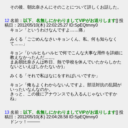
その後、朝比奈さんにそのことについて詳しくお話した。
12
名前：
以下、名無しにかわりましてVIPがお送りします
[] 投
稿日：2012/05/10(木) 22:02:25.27 ID:SpEQtmny0
キョン「というわけなんですよ……痛」
みくる「ごごめんなさいキョンくん、私、何も知らなく
て……」
キョン「(ハルヒもハルヒで何でこんな大事な用件を詳細に
教えなかったんだ……。
まあ朝比奈さんは昨日、熱で学校を休んでいたからしかた
ないといえばしかたないか)」
みくる「それで私はなにをすればいいですか」
キョン「俺もよくわからないんですよ。部活対抗の乱闘が
いったいなんなのか。
きっと、この後にアナウンスでも入るんじゃないですか
ね」
13
名前：
以下、名無しにかわりましてVIPがお送りします
[] 投
稿日：2012/05/10(木) 22:04:28.58 ID:SpEQtmny0
ドンッ！―――