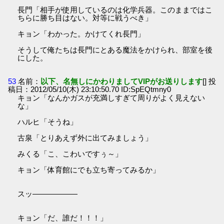
長門「相手が使用しているのは化学兵器。このままではこ
ちらに勝ち目はない。対等に戦うべき」
キョン「わかった。かけてくれ長門」
そうして俺たちは長門にとある魔法をかけられ、部室を後
にした。
53
名前：
以下、名無しにかわりましてVIPがお送りします
[] 投
稿日：2012/05/10(木) 23:10:50.70 ID:SpEQtmny0
キョン「なんかガスが充満しすぎて周りがよく見えない
な」
ハルヒ「そうね」
古泉「とりあえず外に出てみましょう」
みくる「こ、こわいですぅ～」
キョン「体育館にでも立ち寄ってみるか」
スッ――――――
キョン「だ、誰だ！！！」