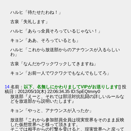
ハルヒ「待たせたわね！」
古泉「失礼します」
ハルヒ「あらっ全員そろっているじゃない！」
キョン「ああ、そろっているとも」
ハルヒ「これから放送部からのアナウンスが入るらしい
わ」
古泉「なんだかワックワックしてきますね」
キョン「お前一人でワクワクでもなんでもしてろ」
14
名前：
以下、名無しにかわりましてVIPがお送りします
[] 投
稿日：2012/05/10(木) 22:06:34.35 ID:SpEQtmny0
放送部『えーと、それでは部活対抗乱闘の詳しいルールな
どを放送部から説明いたします』
キョン「やっと、アナウンスが入ったか」
放送部『これから参加部員全員は現実世界をそのまま反映
した仮想世界へと移って頂きます。
そこでは相手からの打撃を受けると、現実世界へと戻って