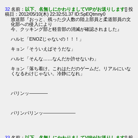
32
名前：
以下、名無しにかわりましてVIPがお送りします
[] 投
稿日：2012/05/10(木) 22:32:51.37 ID:SpEQtmny0
放送部『おっと、残った少人数の陸上部員と柔道部員の文
化部への侵入により
今、クッキング部と軽音部の消滅が確認されました』
ハルヒ「ENOZじゃないの！！！」
キョン「そういえばそうだな」
ハルヒ「そんな……なんだか許せないわ」
キョン「落ち着け。これはただのゲームだ。リアルにいな
くなるわけじゃない。冷静になれ」
パリンッ――――
パリンパリンッ―――――――
33
名前：
以下、名無しにかわりましてVIPがお送りします
[] 投