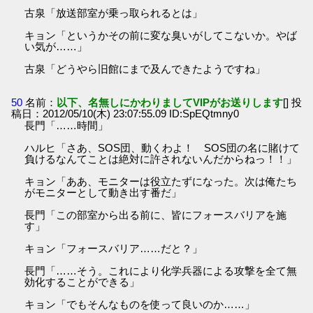
古泉「放送部室が乗っ取られるとは」
キョン「というかその前に変な臭いがしてこないか。やば
い気が……」
古泉「どうやら旧館にまで及んできたようですね」
50
名前：
以下、名無しにかわりましてVIPがお送りします
[] 投
稿日：2012/05/10(木) 23:07:55.09 ID:SpEQtmny0
長門「……時間」
ハルヒ「さあ、SOS団、動くわよ！ SOS団の名に賭けて
負けるなんてことは絶対に許されないんだからねっ！！」
キョン「ああ、モニターは役立たずになった。次は俺たち
がモニターとして動き出す番だ」
長門「この部室から出る前に、皆にフォースバリアを施
す」
キョン「フォースバリア……だと？」
長門「……そう。これにより化学兵器による攻撃を全て無
効化することができる」
キョン「でもそんなものを使って良いのか……」