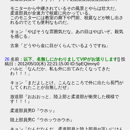
モニターから中継されているその風景とやらは壮大だ。
柔道部員が全速力で校庭に向かっている。
このモニターには教室の廊下や門前、校庭などが映し出さ
れるのでとても便利なものだ。
キョン「やばそうな雰囲気だな。あの目はやばいぞ。殺気
を感じる」
古泉「どうやら金に目がくらんでいるようですね」
26
名前：
以下、名無しにかわりましてVIPがお送りします
[] 投
稿日：2012/05/10(木) 22:21:15.00 ID:SpEQtmny0
ハルヒ「なんだか、私も外に出てみたくなってきた
わ！！！」
キョン「まだよしとけ。こんなところで外に出たら長門が
してくれたことが台無しだぜ」
放送部『おおおっと、陸上部と柔道部が衝突した模様で
す！！！』
柔道部員男D『ウホッ』
陸上部員男C『ウホッウホウホ』
キョン「なんだなんだ、柔道部員と陸上部員が互いにけん