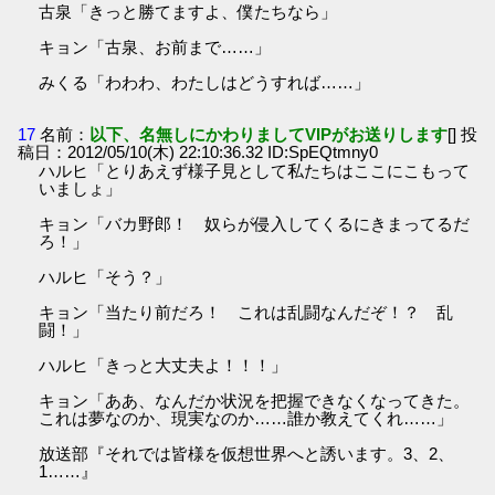
古泉「きっと勝てますよ、僕たちなら」
キョン「古泉、お前まで……」
みくる「わわわ、わたしはどうすれば……」
17
名前：
以下、名無しにかわりましてVIPがお送りします
[] 投
稿日：2012/05/10(木) 22:10:36.32 ID:SpEQtmny0
ハルヒ「とりあえず様子見として私たちはここにこもって
いましょ」
キョン「バカ野郎！ 奴らが侵入してくるにきまってるだ
ろ！」
ハルヒ「そう？」
キョン「当たり前だろ！ これは乱闘なんだぞ！？ 乱
闘！」
ハルヒ「きっと大丈夫よ！！！」
キョン「ああ、なんだか状況を把握できなくなってきた。
これは夢なのか、現実なのか……誰か教えてくれ……」
放送部『それでは皆様を仮想世界へと誘います。3、2、
1……』