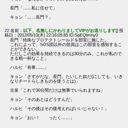
長門「……私に任せて」
キョン「……長門？」
22
名前：
以下、名無しにかわりましてVIPがお送りします
[] 投
稿日：2012/05/10(木) 22:16:09.85 ID:SpEQtmny0
長門「特殊なプロテクトシールドを部室に施した。
これによって、SOS団以外の部員はこの部室を感知するこ
とができない。
ただしこの効果を持続できるのは30分のみ。これが私ので
きる精一杯なこと」
ハルヒ「有希……」
キョン「さすがだな、長門。たいした奴だ(にしても、いき
なりチートらしきものを使うとは)」
古泉「これで30分間だけは無事でいられますね」
キョン「そのあとはどうすんだ」
ハルヒ「その後はその後考えればいいじゃない！」
キョン「おい！ ったく……」