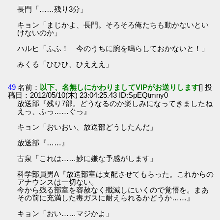
長門「……残り3分」
キョン「まじかよ、長門。そろそろ俺たちも動かないとい
けないのか」
ハルヒ「ふふ！ 今のうちに腕を鳴らしておかないと！」
みくる「ひひひ、ひえええ」
49
名前：
以下、名無しにかわりましてVIPがお送りします
[] 投
稿日：2012/05/10(木) 23:04:25.43 ID:SpEQtmny0
放送部『残り7部。どうなるのか楽しみになってきましたね
えっ、ふっ……ぐっ』
キョン「おいおい、放送部どうしたんだ」
放送部『……』
古泉「これは……妙に嫌な予感がします」
科学部員男A『放送部室は支配させてもらった。これからの
アナウンスは一切ない。
今から残る部室を容赦なく殲滅しにいくので覚悟を。まあ
その前に充満した毒ガスに耐えられるかどうか……』
キョン「おい……マジかよ」