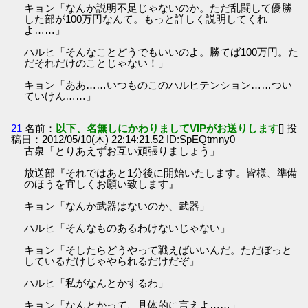
キョン「なんか説明不足じゃないのか。ただ乱闘して優勝
した部が100万円なんて。もっと詳しく説明してくれ
よ……」
ハルヒ「そんなことどうでもいいのよ。勝てば100万円。た
だそれだけのことじゃない！」
キョン「ああ……いつものこのハルヒテンション……つい
ていけん……」
21
名前：
以下、名無しにかわりましてVIPがお送りします
[] 投
稿日：2012/05/10(木) 22:14:21.52 ID:SpEQtmny0
古泉「とりあえずお互い頑張りましょう」
放送部『それではあと1分後に開始いたします。皆様、準備
のほうを宜しくお願い致します』
キョン「なんか武器はないのか、武器」
ハルヒ「そんなものあるわけないじゃない」
キョン「そしたらどうやって戦えばいいんだ。ただぼっと
しているだけじゃやられるだけだぞ」
ハルヒ「私がなんとかするわ」
キョン「なんとかって、具体的に言えよ……」