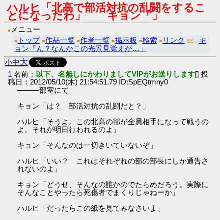
ハルヒ「北高で部活対抗の乱闘をするこ
とになったわ」 キョン「」
メニュー
●
トップ
作品一覧
作者一覧
掲示板
検索
リンク
キ
■
■
■
■
■
■
SS：
ョン「ん？なんかこの光景見覚えが…」
大
小
中
1
名前：
以下、名無しにかわりましてVIPがお送りします
[] 投
稿日：2012/05/10(木) 21:54:51.79 ID:SpEQtmny0
―――部室にて
キョン「は？ 部活対抗の乱闘だと？」
ハルヒ「そうよ。この北高の部が全員相手になって戦うの
よ。それが明日行われるのよ」
キョン「そんなのは一切きいていないぞ」
ハルヒ「いい？ これはそれぞれの部の部長にしか通告さ
れないのよ」
キョン「どうせ、そんなの誰かのでたらめだろう。実際に
そんなことやったら死傷者でまくりじゃねーか」
ハルヒ「だったらこの紙を見てみなさいよ」