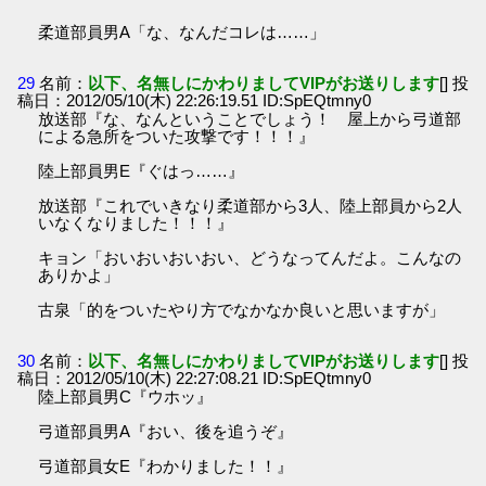
柔道部員男A「な、なんだコレは……」
29
名前：
以下、名無しにかわりましてVIPがお送りします
[] 投
稿日：2012/05/10(木) 22:26:19.51 ID:SpEQtmny0
放送部『な、なんということでしょう！ 屋上から弓道部
による急所をついた攻撃です！！！』
陸上部員男E『ぐはっ……』
放送部『これでいきなり柔道部から3人、陸上部員から2人
いなくなりました！！！』
キョン「おいおいおいおい、どうなってんだよ。こんなの
ありかよ」
古泉「的をついたやり方でなかなか良いと思いますが」
30
名前：
以下、名無しにかわりましてVIPがお送りします
[] 投
稿日：2012/05/10(木) 22:27:08.21 ID:SpEQtmny0
陸上部員男C『ウホッ』
弓道部員男A『おい、後を追うぞ』
弓道部員女E『わかりました！！』