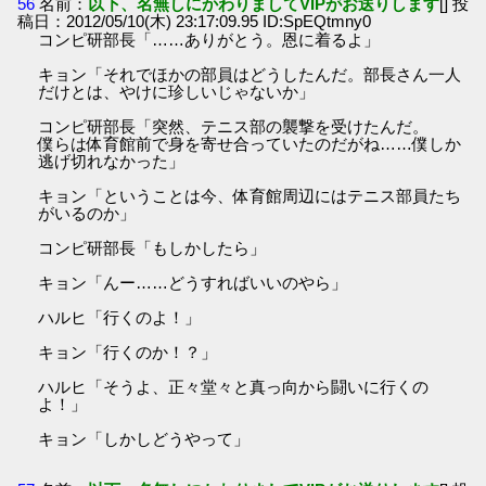
56
名前：
以下、名無しにかわりましてVIPがお送りします
[] 投
稿日：2012/05/10(木) 23:17:09.95 ID:SpEQtmny0
コンピ研部長「……ありがとう。恩に着るよ」
キョン「それでほかの部員はどうしたんだ。部長さん一人
だけとは、やけに珍しいじゃないか」
コンピ研部長「突然、テニス部の襲撃を受けたんだ。
僕らは体育館前で身を寄せ合っていたのだがね……僕しか
逃げ切れなかった」
キョン「ということは今、体育館周辺にはテニス部員たち
がいるのか」
コンピ研部長「もしかしたら」
キョン「んー……どうすればいいのやら」
ハルヒ「行くのよ！」
キョン「行くのか！？」
ハルヒ「そうよ、正々堂々と真っ向から闘いに行くの
よ！」
キョン「しかしどうやって」