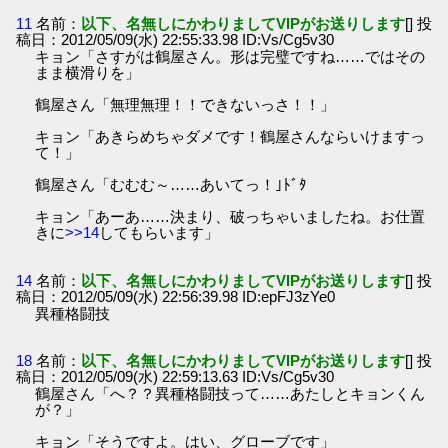
11
名前：
以下、名無しにかわりましてVIPがお送りします
[] 投
稿日：2012/05/09(水) 22:55:33.98 ID:Vs/Cg5v30
キョン「さすがは鶴屋さん。形は完璧ですね……ではその
まま横滑りを」
鶴屋さん「無理無理！！できないっさ！！」
キョン「あきらめちゃダメです！鶴屋さんならいけますっ
て！」
鶴屋さん「むむむ～……あいてっ！｣ﾄﾞﾀ
キョン「あーあ……決まり、破っちゃいましたね。お仕置
きに
>>14
してもらいます」
14
名前：
以下、名無しにかわりましてVIPがお送りします
[] 投
稿日：2012/05/09(水) 22:56:39.98 ID:epFJ3zYe0
異種格闘技
18
名前：
以下、名無しにかわりましてVIPがお送りします
[] 投
稿日：2012/05/09(水) 22:59:13.63 ID:Vs/Cg5v30
鶴屋さん「へ？？異種格闘技って……あたしとキョンくん
が？」
キョン「そうですよ。はい、グローブです」