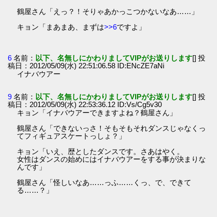
鶴屋さん「えっ？！そりゃあかっこつかないなあ……」
キョン「まあまあ、まずは
>>6
ですよ」
6
名前：
以下、名無しにかわりましてVIPがお送りします
[] 投
稿日：2012/05/09(水) 22:51:06.58 ID:ENcZE7aNi
イナバウアー
9
名前：
以下、名無しにかわりましてVIPがお送りします
[] 投
稿日：2012/05/09(水) 22:53:36.12 ID:Vs/Cg5v30
キョン「イナバウアーできますよね？鶴屋さん」
鶴屋さん「できないっさ！そもそもそれダンスじゃなくっ
てフィギュアスケートっしょ？」
キョン「いえ、歴としたダンスです。さあはやく。
女性はダンスの始めにはイナバウアーをする事が決まりな
んです」
鶴屋さん「怪しいなあ……っふ……くっ、で、できて
る……？」