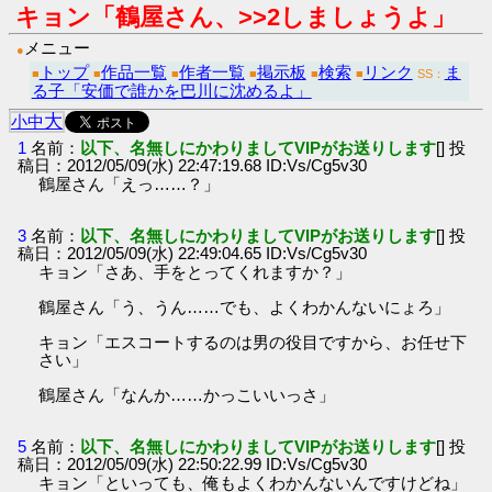
キョン「鶴屋さん、>>2しましょうよ」
メニュー
●
トップ
作品一覧
作者一覧
掲示板
検索
リンク
ま
■
■
■
■
■
■
SS：
る子「安価で誰かを巴川に沈めるよ」
大
小
中
1
名前：
以下、名無しにかわりましてVIPがお送りします
[] 投
稿日：2012/05/09(水) 22:47:19.68 ID:Vs/Cg5v30
鶴屋さん「えっ……？」
3
名前：
以下、名無しにかわりましてVIPがお送りします
[] 投
稿日：2012/05/09(水) 22:49:04.65 ID:Vs/Cg5v30
キョン「さあ、手をとってくれますか？」
鶴屋さん「う、うん……でも、よくわかんないにょろ」
キョン「エスコートするのは男の役目ですから、お任せ下
さい」
鶴屋さん「なんか……かっこいいっさ」
5
名前：
以下、名無しにかわりましてVIPがお送りします
[] 投
稿日：2012/05/09(水) 22:50:22.99 ID:Vs/Cg5v30
キョン「といっても、俺もよくわかんないんですけどね」