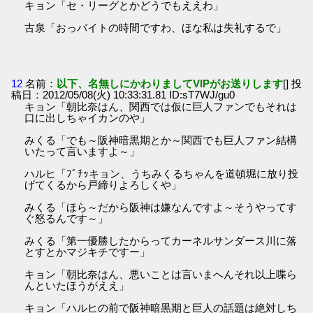
キョン「セ・リーグとかどうでもええわ」
古泉「おっバイトの時間ですわ、ほな私は失礼するで」
12
名前：
以下、名無しにかわりましてVIPがお送りします
[] 投
稿日：2012/05/08(火) 10:33:31.81 ID:sT7WJ/gu0
キョン「朝比奈はん、関西では仮に巨人ファンでもそれは
口に出しちゃイカンのや」
みくる「でも～阪神暗黒期とか～関西でも巨人ファン結構
いたって言いますよ～」
ハルヒ「ﾌﾞﾁｯキョン、うちみくるちゃんを道頓堀に放り投
げてくるから戸締りよろしくや」
みくる「ほら～だから阪神は嫌なんですよ～そうやってす
ぐ怒るんです～」
みくる「第一優勝したからってカーネルサンダース川に落
とすとかマジキチですー」
キョン「朝比奈はん、悪いことは言いまへんそれ以上喋ら
んといたほうがええ」
キョン「ハルヒの前で阪神暗黒期と巨人の話題は絶対しち