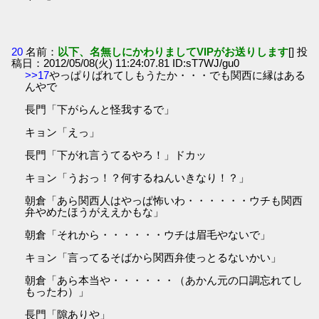
20
名前：
以下、名無しにかわりましてVIPがお送りします
[] 投
稿日：2012/05/08(火) 11:24:07.81 ID:sT7WJ/gu0
>>17
やっぱりばれてしもうたか・・・でも関西に縁はある
んやで
長門「下がらんと怪我するで」
キョン「えっ」
長門「下がれ言うてるやろ！」ドカッ
キョン「うおっ！？何するねんいきなり！？」
朝倉「あら関西人はやっぱ怖いわ・・・・・・ウチも関西
弁やめたほうがええかもな」
朝倉「それから・・・・・・ウチは眉毛やないで」
キョン「言ってるそばから関西弁使っとるないかい」
朝倉「あら本当や・・・・・・（あかん元の口調忘れてし
もったわ）」
長門「隙ありや」