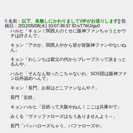
5
名前：
以下、名無しにかわりましてVIPがお送りします
[] 投
稿日：2012/05/08(火) 10:07:38.57 ID:sT7WJ/gu0
ハルヒ「キョン！関西人のくせに阪神ファンちゃうとかウ
チは許さんで」
キョン「アホか、関西人やから皆が皆阪神ファンやないね
ん」
キョン「わしンちは親父の代からブレーブスって決まっと
るんや」
ハルヒ「そんなん知ったこちゃないわ、SOS団は阪神ファ
ン以外認めへんで」
キョン「長門、お前はどこファンなんや？」
長門「近鉄」
キョンハルヒ「近鉄って大阪やねん！ここは兵庫やで」
みくる「ヴァッファローズはもうありませんよう～」
長門「バッハローズちゃう、バファローズや」