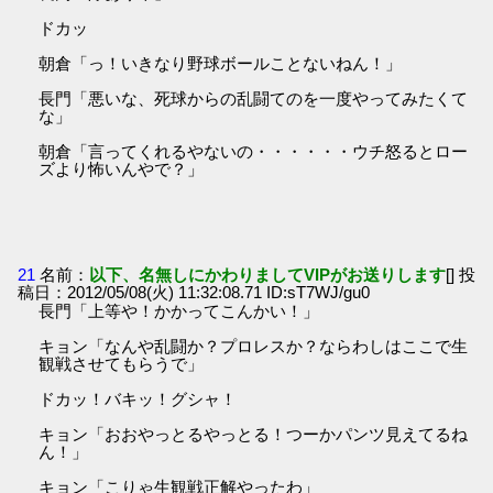
ドカッ
朝倉「っ！いきなり野球ボールことないねん！」
長門「悪いな、死球からの乱闘てのを一度やってみたくて
な」
朝倉「言ってくれるやないの・・・・・・ウチ怒るとロー
ズより怖いんやで？」
21
名前：
以下、名無しにかわりましてVIPがお送りします
[] 投
稿日：2012/05/08(火) 11:32:08.71 ID:sT7WJ/gu0
長門「上等や！かかってこんかい！」
キョン「なんや乱闘か？プロレスか？ならわしはここで生
観戦させてもらうで」
ドカッ！バキッ！グシャ！
キョン「おおやっとるやっとる！つーかパンツ見えてるね
ん！」
キョン「こりゃ生観戦正解やったわ」