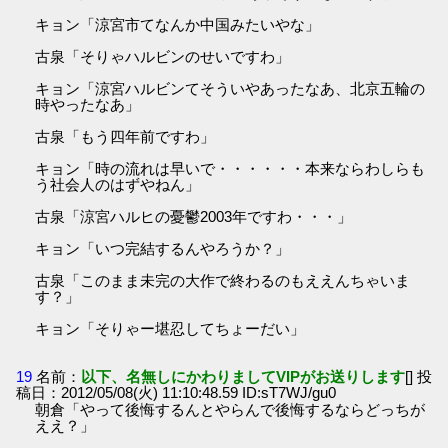
キョン「涼宮市てなんか中国みたいやな」
古泉「そりゃハルビンのせいですわ」
キョン「涼宮ハルビンてそういやあったなあ、北京五輪の
時やったなあ」
古泉「もう四年前ですわ」
キョン「時の流れは早いで・・・・・・本来ならわしらも
う社会人のはずやねん」
古泉「涼宮ハルヒの憂鬱2003年ですわ・・・」
キョン「いつ完結するんやろうか？」
古泉「このまま未完の大作で終わるのもええんちゃいま
す？」
キョン「そりゃー堪忍してちょーだい」
19
名前：
以下、名無しにかわりましてVIPがお送りします
[] 投
稿日：2012/05/08(火) 11:10:48.59 ID:sT7WJ/gu0
朝倉「やって後悔するんとやらんで後悔するならどっちが
ええ？」