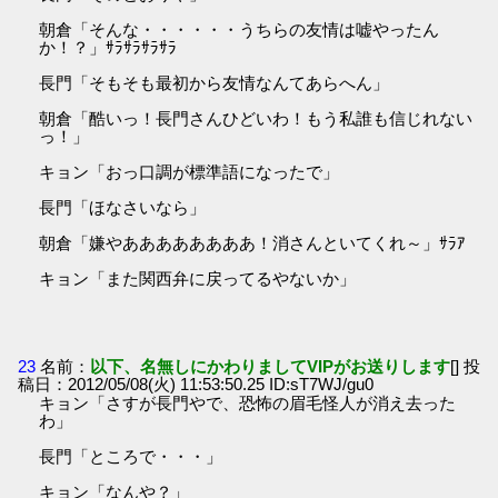
朝倉「そんな・・・・・・うちらの友情は嘘やったん
か！？」ｻﾗｻﾗｻﾗｻﾗ
長門「そもそも最初から友情なんてあらへん」
朝倉「酷いっ！長門さんひどいわ！もう私誰も信じれない
っ！」
キョン「おっ口調が標準語になったで」
長門「ほなさいなら」
朝倉「嫌やああああああああ！消さんといてくれ～」ｻﾗｱ
キョン「また関西弁に戻ってるやないか」
23
名前：
以下、名無しにかわりましてVIPがお送りします
[] 投
稿日：2012/05/08(火) 11:53:50.25 ID:sT7WJ/gu0
キョン「さすが長門やで、恐怖の眉毛怪人が消え去った
わ」
長門「ところで・・・」
キョン「なんや？」