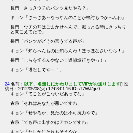
長門「さっきウチのパンツ見たやろ？」
キョン「さっさあ～なっなんのことか検討もつかへんわ」
長門「ウチの耳はごまかせへんで、戦っとる時にきっちり
と聞こえてたで」
長門「パンツがどうの言うてる声が」
キョン「知らへんものは知らんわ！ほっほなさいなら！」
長門「しらを切るんやない！道頓堀行きやっ！」
キョン「堪忍してや～！」
24
名前：
以下、名無しにかわりましてVIPがお送りします
[] 投
稿日：2012/05/08(火) 12:03:01.16 ID:sT7WJ/gu0
キョン「てことがこないだあってな」
古泉「それはあなたが悪いですわ」
キョン「せやろか、見たのは不可抗力やで」
古泉「でも声に出すのはアカンですわ」
キョン「たしかにそれもそうやな」