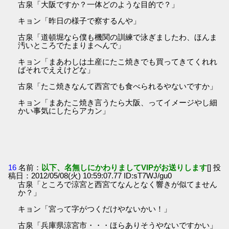
古泉「大阪ですか？一体どのような目的で？」
キョン「昨日の様子で察するんや」
古泉「道頓堀なら僕も機関の訓練で泳ぎましたわ、ほんま
汚いところでたまりまへんで」
キョン「まあわしは土産にたこ焼きでも買ってきてくれれ
ばそれでええけどな」
古泉「たこ焼きなんて西宮でも食べられるやないですか」
キョン「まあたこ焼き言うたら大阪、ってイメージやし細
かい事気にしたらアカン」
16
名前：
以下、名無しにかわりましてVIPがお送りします
[] 投
稿日：2012/05/08(火) 10:59:07.77 ID:sT7WJ/gu0
古泉「ところで涼宮と西宮てなんとなく響きが似てません
か？」
キョン「宮って字がつくだけやないかい！」
古泉「兵庫県涼宮市・・・ほらありそうやないですかい」