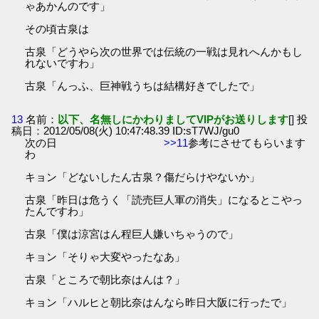
ゃあかんのです」
その頃古泉は
古泉「どうやら次の世界では伝統の一戦は見れへんかもし
れないですわ」
古泉「んっふ、巨神戦うちは結構好きでしたで」
13
名前：
以下、名無しにかわりましてVIPがお送りします
[] 投
稿日：2012/05/08(火) 10:47:48.39 ID:sT7WJ/gu0
次の日
>>11
参考にさせてもらいます
わ
キョン「どないしたん古泉？傷だらけやないか」
古泉「昨日は危うく「読売巨人軍の消失」になるとこやっ
たんですわ」
古泉「僕は涼宮はん程巨人嫌いちゃうので」
キョン「そりゃ大変やったなあ」
古泉「ところで朝比奈はんは？」
キョン「ハルヒと朝比奈はんなら昨日大阪に行ったで」