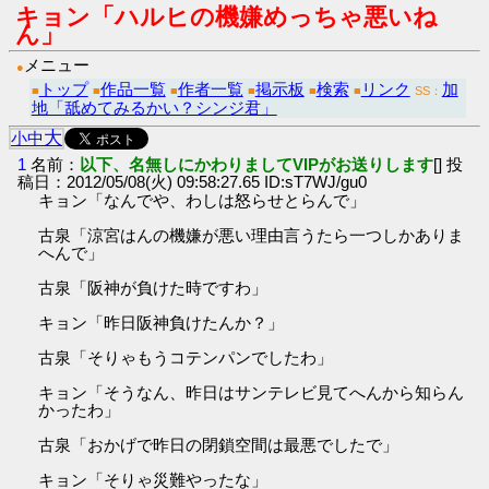
キョン「ハルヒの機嫌めっちゃ悪いね
ん」
メニュー
●
トップ
作品一覧
作者一覧
掲示板
検索
リンク
加
■
■
■
■
■
■
SS：
地「舐めてみるかい？シンジ君」
大
小
中
1
名前：
以下、名無しにかわりましてVIPがお送りします
[] 投
稿日：2012/05/08(火) 09:58:27.65 ID:sT7WJ/gu0
キョン「なんでや、わしは怒らせとらんで」
古泉「涼宮はんの機嫌が悪い理由言うたら一つしかありま
へんで」
古泉「阪神が負けた時ですわ」
キョン「昨日阪神負けたんか？」
古泉「そりゃもうコテンパンでしたわ」
キョン「そうなん、昨日はサンテレビ見てへんから知らん
かったわ」
古泉「おかげで昨日の閉鎖空間は最悪でしたで」
キョン「そりゃ災難やったな」