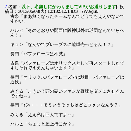
7
名前：
以下、名無しにかわりましてVIPがお送りします
[] 投
稿日：2012/05/08(火) 10:19:51.91 ID:sT7WJ/gu0
古泉「まあ無くなったチームなんてどうでもええやないで
すかい」
ハルヒ「そのとおりや関西に阪神以外の球団なんていらへ
ん！」
キョン「なんやてブレーブスに喧嘩売っとるん！？」
長門「バファローズは不滅」
古泉「バファローズはオリックスとして再スタートしたで
すしそれでええんちゃいます？」
長門「オリックスバファローズでは駄目、バファローズは
近鉄」
みくる「こういう頭の硬いファンが野球をダメにさせるん
ですね～」
長門「ｲﾗｯ・・・そういうそっちはどこファンなんや？」
みくる「ええ私は巨人ですよ～」
ハルヒ「ちょっと屋上行こか？」