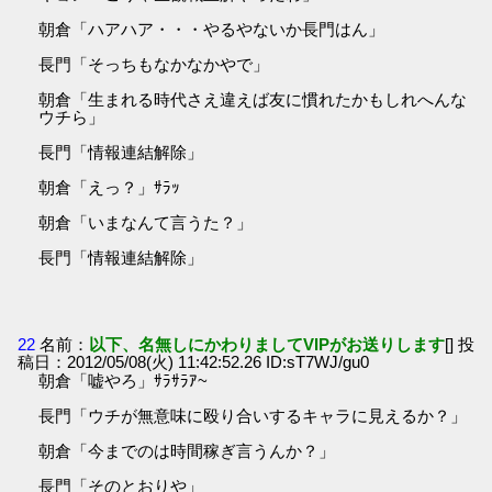
朝倉「ハアハア・・・やるやないか長門はん」
長門「そっちもなかなかやで」
朝倉「生まれる時代さえ違えば友に慣れたかもしれへんな
ウチら」
長門「情報連結解除」
朝倉「えっ？」ｻﾗｯ
朝倉「いまなんて言うた？」
長門「情報連結解除」
22
名前：
以下、名無しにかわりましてVIPがお送りします
[] 投
稿日：2012/05/08(火) 11:42:52.26 ID:sT7WJ/gu0
朝倉「嘘やろ」ｻﾗｻﾗｱ~
長門「ウチが無意味に殴り合いするキャラに見えるか？」
朝倉「今までのは時間稼ぎ言うんか？」
長門「そのとおりや」